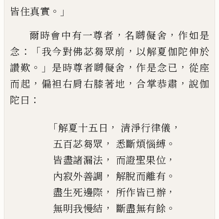
。」
皆住真實
，
，
爾時會中有一尊者
名嚩儗舍
作如是
：「
，
念
我
今對佛苾芻眾前
以解夏伽陀伸於
。」
，
，
讚歎
是
時尊者嚩儗舍
作是念已
從座
，
，
，
而起
偏袒右
肩右膝著地
合掌恭肅
說伽
：
陀曰
「
，
，
解夏十五日
清淨行律儀
，
。
五百苾芻眾
悉斷煩惱縛
，
，
皆盡諸漏法
而證聖果位
，
。
內寂外善調
解脫而離有
，
，
盡生死邊際
所作皆已辦
，
。
無明我慢結
斷盡無有餘