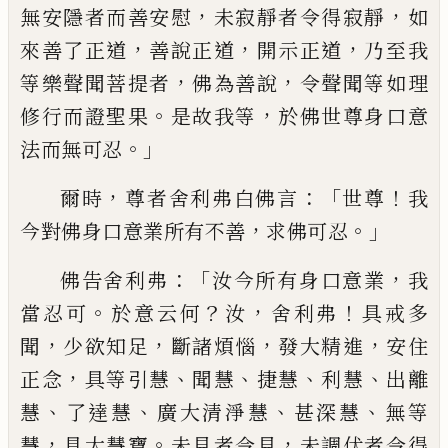
，
，
無安隱者而善安
慰
未寂靜者令得寂靜
如
，
，
，
來善了正道
善說
正道
開示正道
乃至我
，
，
等樂聲聞菩提者
佛
為善說
令聲聞等如理
。
，
修行而證聖果
是故
我等
於佛世尊身口意
。」
法而無可忍
，
：「
！
爾時
尊者舍利弗白佛言
世尊
我
，
。」
今對佛身
口意業所有不善
求佛可忍
：「
，
佛告舍利弗
汝今所有身口意業
我
。
？
，
！
當忍可
於意云何
汝
舍利弗
具戒多
，
，
，
，
聞
少欲知足
斷
諸煩惱
發大精進
安住
，
、
、
、
、
正念
具等引
慧
聞
慧
捷
慧
利
慧
出離
、
、
、
、
慧
了達
慧
廣大
清淨
慧
甚深
慧
無等
，
。
，
慧
具大
慧
寶
未見者令見
未調伏者令得