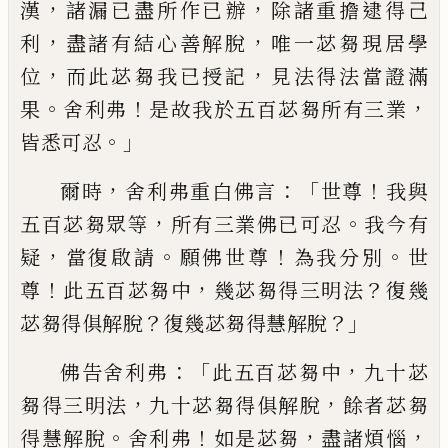
，
，
漢
諸漏已盡所作已辦
除諸重擔逮得己
，
，
利
盡
諸有結心善解脫
唯一苾芻現居學
，
，
位
而此
苾芻我已授記
見法得法當證滿
。
！
，
果
舍利弗
是故我於五百苾芻所有三業
。」
皆悉可忍
，
：「
！
爾時
舍利弗重白佛言
世尊
我與
，
。
五百苾芻
眾等
所有三業佛已可忍
我今有
，
。
！
。
疑
當復啟
請
願佛世尊
為我分別
世
！
，
？
尊
此五百苾芻中
幾苾芻得三明法
復幾
？
？」
苾芻得俱解脫
復幾
苾芻得
慧
解脫
：「
，
佛告舍利弗
此五百苾芻中
九十苾
，
，
芻得三
明法
九十苾芻得俱解脫
餘者苾芻
。
！
，
，
得
慧
解
脫
舍利弗
如是苾芻
盡諸煩惱