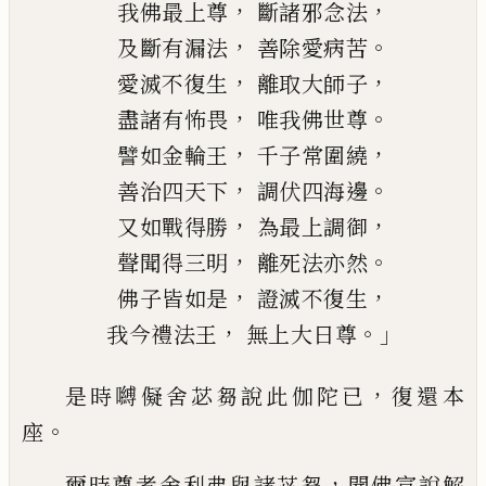
，
，
我佛最上尊
斷諸邪念法
，
。
及斷有漏法
善除愛病苦
，
，
愛滅不復生
離取大師子
，
。
盡諸有怖畏
唯我佛世尊
，
，
譬如金輪王
千子常圍繞
，
。
善治四天下
調伏四海邊
，
，
又如戰得勝
為最上調御
，
。
聲聞得三明
離死法亦然
，
，
佛子皆如是
證滅不復生
，
。」
我今禮法
王
無上大日尊
，
是時嚩儗舍苾芻說此伽陀已
復還本
。
座
，
爾時尊者舍利弗與諸苾芻
聞佛宣說解