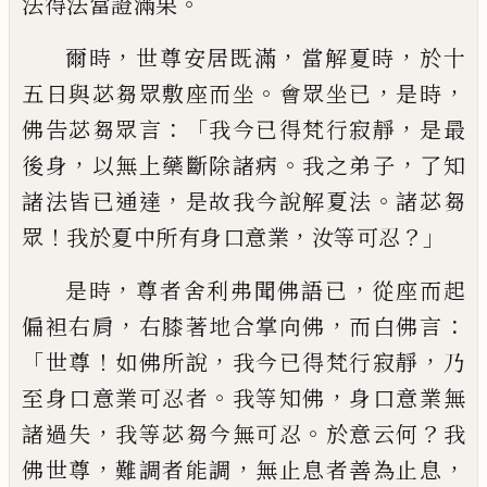
。
法得法當證滿果
，
，
，
爾時
世尊安居既滿
當解夏時
於十
。
，
，
五日與
苾芻眾敷座而坐
會眾坐已
是時
：「
，
佛告苾芻
眾言
我今已得梵行寂靜
是最
，
。
，
後身
以無上
藥
斷除諸病
我之弟子
了知
，
。
諸法皆已通達
是故我今說解夏法
諸苾芻
！
，
？」
眾
我於夏中所
有身口意業
汝等可忍
，
，
是時
尊者舍利弗聞佛語已
從座而起
，
，
：
偏袒
右肩
右膝著地合掌向佛
而白佛言
「
！
，
，
世尊
如
佛所說
我今已得梵行寂靜
乃
。
，
至身口意業
可忍者
我等知佛
身口意業無
，
。
？
諸過失
我等
苾芻今無可忍
於意云何
我
，
，
，
佛世尊
難調者
能調
無止息者善為止息