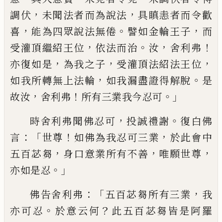
，
，
調伏
未聞法者
而為說法
具瞋恚者而令歡
，
。
，
喜
能為四眾說
法無倦
譬如金輪王子
而
，
。
，
！
受灌頂繼紹王位
依法而治
汝
舍利弗
，
，
，
亦復如是
為我之子
受灌頂法紹法王位
，
。
如我所轉無上法輪
如
我漏盡證得解脫
是
，
！
。」
故汝
舍利弗
所有三業
我今忍可
，
。
時舍利弗聞佛忍可
投誠禮謝
復
白佛
：「
！
，
言
世尊
如佛為我忍可三業
於此會中
，
，
，
五百苾芻
身口意業所有不善
唯願世尊
。」
亦
如是忍
：「
，
佛告舍利弗
五百苾芻所有三業
我
。
？
亦可忍
於意云何
此五百苾芻皆是阿羅