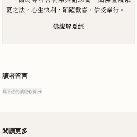
，
，
，
。
夏
之法
心生快利
踊躍
歡
喜
信受奉行
佛說解夏經
讀者留言
寫下你的讀經心得 →
閱讀更多