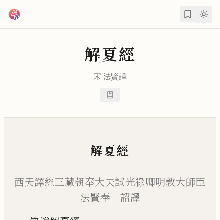
跳到主要內容
解夏經
宋
法賢
譯
解夏經
西天譯經三藏朝奉大夫試光祿卿明教大師臣
法賢奉 詔譯