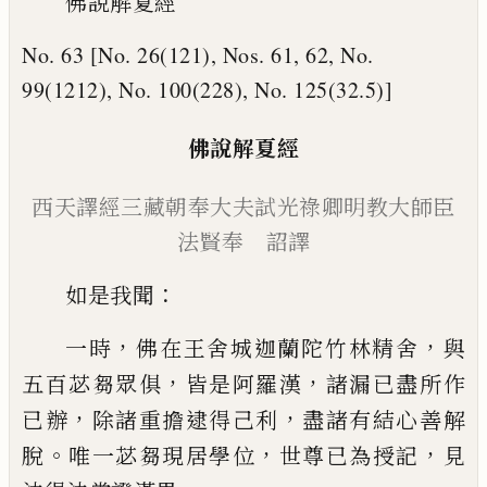
佛說解夏經
No. 63 [No. 26(121), Nos. 61, 62, No.
99(1212),
No. 100(228), No. 125(32.5)]
佛說解夏經
西
天
譯經
三藏朝
奉
大夫試光祿卿
明教大師
臣
法賢奉 詔譯
：
如是我聞
，
，
一時
佛在王舍城迦蘭陀竹林精
舍
與
，
，
五百苾芻眾俱
皆是阿羅漢
諸漏已盡
所作
，
，
已辦
除諸重擔逮得己利
盡諸有結心
善解
。
，
，
脫
唯一苾芻現居學位
世尊已為授記
見