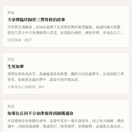
果報
天帝釋臨終歸依三寶得救的故事
天帝釋五德離身，自知命盡將下生世間在陶作家受驢胎。他感到極大愁憂，
想到三界之中只有佛能濟人苦厄。於是馳往佛所，稽首作禮，伏地志心三自
歸命佛法聖眾。未起之間其神忽…
法苑珠林
· 卷
87
智慧
生死如夢
世間生死有為舍宅，長處輪迴未得真覺，爾所分位恒處夢中，生老病死三界
舍宅。如彼童女處於夢中，虛妄分別亦復如是。
大乘本生心地觀經
· 卷
4
果報
知事比丘因不分油業報得到銅鑊灌身
大目犍連在舍衛國乞食時，在路中見到一個大身眾生，頭上有大銅鑊，熾然
滿中，洋銅流灌身體，乘虛而行，啼哭號呼。世尊解釋，這個眾生過去世在
舍衛國迦葉佛所出家，是知事比…