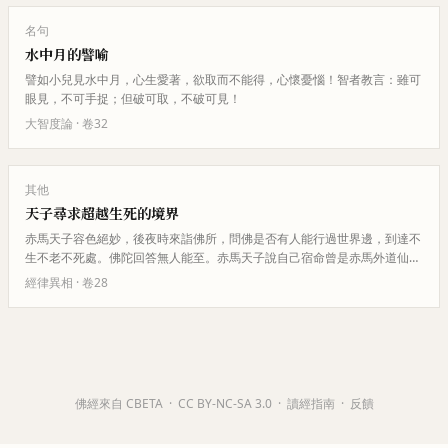
名句
水中月的譬喻
譬如小兒見水中月，心生愛著，欲取而不能得，心懷憂惱！智者教言：雖可
眼見，不可手捉；但破可取，不破可見！
大智度論
· 卷
32
其他
天子尋求超越生死的境界
赤馬天子容色絕妙，後夜時來詣佛所，問佛是否有人能行過世界邊，到達不
生不老不死處。佛陀回答無人能至。赤馬天子說自己宿命曾是赤馬外道仙
人，得神通離諸愛欲，以為神足捷…
經律異相
· 卷
28
佛經來自 CBETA
·
CC BY-NC-SA 3.0
·
讀經指南
·
反饋