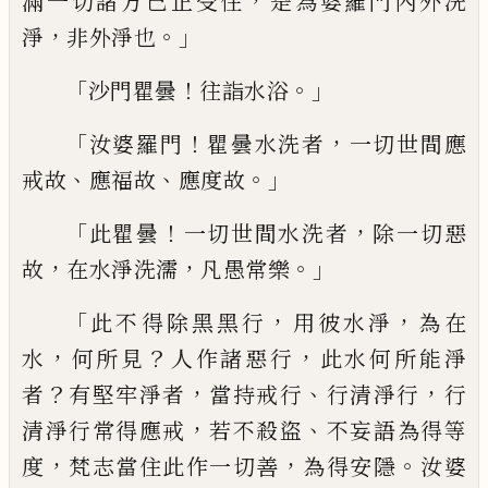
，
滿一
切諸方已正受住
是為婆羅門內外洗
，
。」
淨
非
外淨也
「
！
。」
沙門瞿曇
往詣水浴
「
！
，
汝婆羅門
瞿
曇水洗者
一切世間應
、
、
。」
戒故
應福故
應度故
「
！
，
此瞿曇
一切世間水洗者
除一切惡
，
，
。」
故
在
水淨洗濡
凡愚常樂
「
，
，
此不得除黑黑行
用
彼水淨
為在
，
？
，
水
何所見
人作諸惡行
此水
何所能淨
？
，
、
，
者
有堅牢淨者
當持戒行
行清淨
行
行
，
、
清淨
行
常得應戒
若不殺盜
不妄
語
為得等
，
，
。
度
梵志
當
住此作一切善
為得安
隱
汝婆