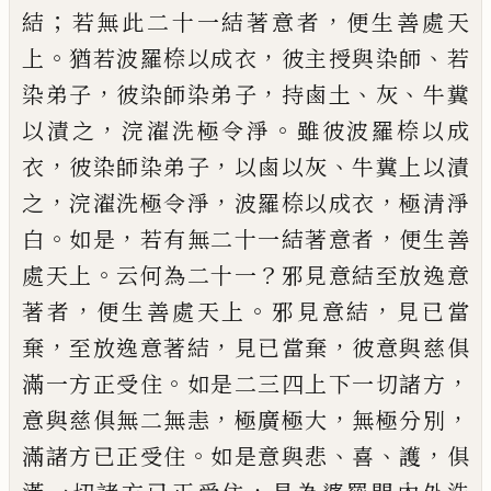
；
，
結
若無此二十一結著意者
便生善處天
。
，
、
上
猶若波羅㮈以成衣
彼主
授與染師
若
，
，
、
、
染弟子
彼染師染弟子
持鹵土
灰
牛糞
，
。
以漬之
浣濯洗極令淨
雖彼波羅
㮈以成
，
，
、
衣
彼染師染弟子
以
鹵
以灰
牛糞
上
以漬
，
，
，
之
浣濯洗極令淨
波羅㮈以成衣
極清淨
。
，
，
白
如是
若有無二十一結著意者
便
生善
。
？
處天上
云何為二十一
邪見
意
結至
放逸意
，
。
，
著者
便生善處天上
邪見意結
見已
當
，
，
，
棄
至放逸意著結
見已當棄
彼意與慈俱
。
，
滿一方正受住
如是二三四上下一切諸方
，
，
，
意與慈俱無二無恚
極廣極大
無
極分別
。
、
、
，
滿諸方已正受住
如是意與悲
喜
護
俱