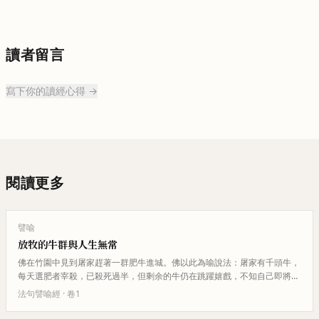
讀者留言
寫下你的讀經心得 →
閱讀更多
譬喻
放牧的牛群與人生無常
佛在竹園中見到屠家趕著一群肥牛進城。佛以此為喻說法：屠家有千頭牛，
每天選肥者宰殺，已殺死過半，但剩余的牛仍在跳躍嬉戲，不知自己即將被
殺。人生也是如此，貪戀五欲養…
法句譬喻經
· 卷
1