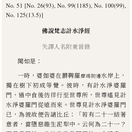
No. 51 [No. 26(93), No. 99(1185), No. 100(99),
No. 125(13.5)]
佛說梵志計水淨經
失譯
人名
附
東晉錄
：
聞如是
，
，
一時
婆伽婆在欝鞞羅
水岸上
摩竭附邊
。
，
獨在樹下初成等覺
彼時
有計水淨婆羅
，
，
門
過中食後彷徉行至世尊所
世尊遙見計
。
水
淨婆羅門從遠而來
世尊見計水淨婆羅門
，
：「
已
為彼故便告諸比丘
若有二十一結著
，
。
？
意
者
當墮惡趣生泥犁中
云何為二十一