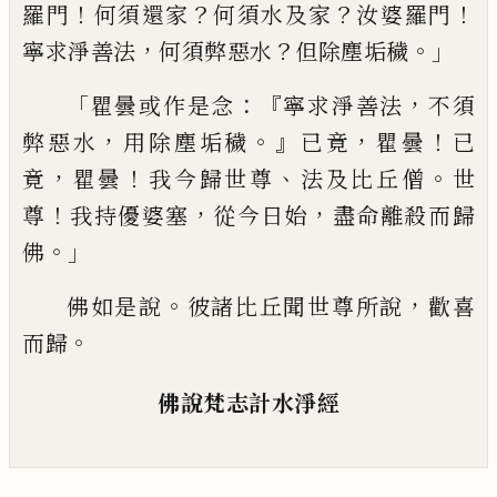
！
？
？
！
羅門
何須還家
何須
水
及家
汝婆
羅門
，
？
。」
寧求淨善法
何須弊惡水
但除塵垢
穢
「
：『
，
瞿曇或作是念
寧求淨善法
不須
，
。』
，
！
弊惡
水
用除塵垢穢
已竟
瞿曇
已
，
！
、
。
竟
瞿曇
我今
歸世尊
法及比丘僧
世
！
，
，
尊
我
持
優婆塞
從
今日始
盡命離殺而歸
。」
佛
。
，
佛如是說
彼諸
比丘聞世尊所說
歡喜
。
而
歸
佛說梵志計水淨經