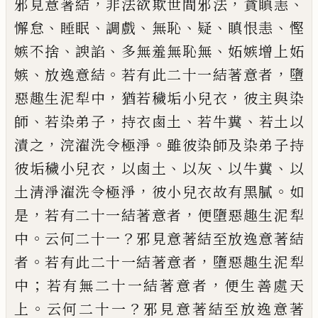
，
，
、
邪
見意著結
非法欲欺世間邪法
貪瞋恚
、
、
、
、
、
、
懈怠
睡眠
調戲
無恥
疑
瞋恨恚
慳
、
、
、
嫉不捨
諛諂
多
無羞無恥
無
妬嫉增上
妬
、
。
，
嫉
放逸意結
若
有此二十一結著意者
墮
，
，
惡趣生泥犁中
猶
若穢垢小兒衣
彼主與染
、
，
、
、
師
若
染
弟子
持
衣鹵土
若牛糞
若土以
，
。
漬之
浣濯洗令極淨
雖彼染師及染弟子持
，
、
、
、
彼垢穢小兒衣
以鹵
土
以灰
以牛糞
以
，
。
土
清淨
濯洗令極淨
彼小
兒衣故有黑膩
如
，
，
是
若有二十一結著意者
便墮惡趣生泥犁
。
？
中
云何二十一
邪見意著
結至放逸意著結
。
，
者
若有此二十一結著意
者
墮惡趣生泥犁
；
，
中
若有無二十一結著意
者
便生善處天
。
？
上
云何二十一
邪見意著
結至放逸意著