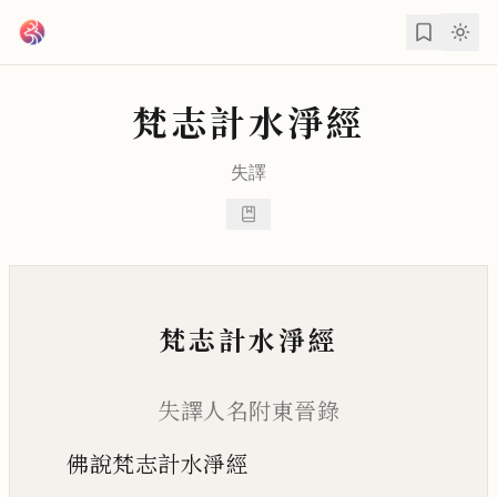
跳到主要內容
梵志計水淨經
失譯
梵志計水淨經
失譯人名附東晉錄
佛說梵志計水淨經