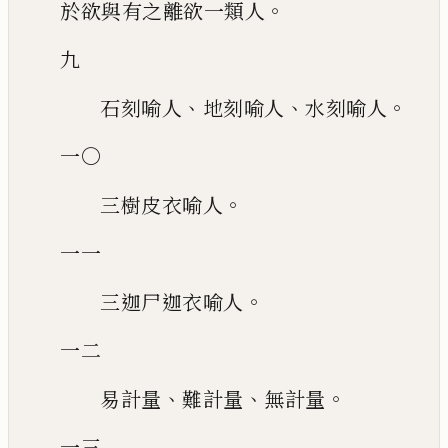
。
於
欲與有之離欲一類人
九
、
、
。
石刻喻人
地刻喻人
水刻喻人
一〇
。
三樹皮衣喻人
一一
。
三迦尸迦衣喻人
一二
、
、
。
易計量
難計量
無計量
一三