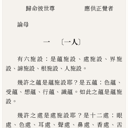
歸命彼世尊
應供正覺者
論母
〔
〕
一
一人
：
、
、
有六施設
是蘊施設
處施設
界施
、
、
、
。
設
諦施設
根施設
人施設
？
：
、
幾許之蘊是蘊施設耶
是五蘊
色蘊
、
、
、
。
受蘊
想蘊
行蘊
識蘊
如此之蘊是
蘊施
。
設
？
：
幾許之處是處施設耶
是十二處
眼
、
、
、
、
、
、
處
色處
耳處
聲處
鼻處
香處
舌