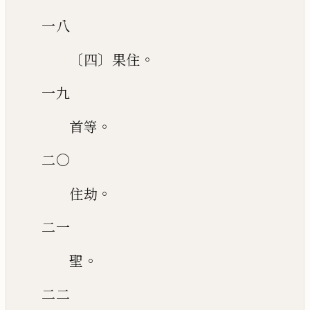
一八
〔
〕
。
四
果住
一九
。
首等
二〇
。
住劫
二一
。
聖
二二