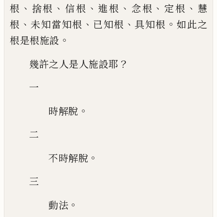
、
、
、
、
、
、
根
捨根
信根
進根
念根
定根
慧
、
、
、
。
根
未知當知根
已知根
具知根
如此之
。
根是根施設
？
幾許之人是人施設耶
一
。
時解脫
二
。
不時解脫
三
。
動法