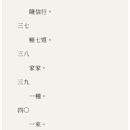
。
隨信行
三七
。
極七返
三八
。
家家
三九
。
一種
四〇
。
一來