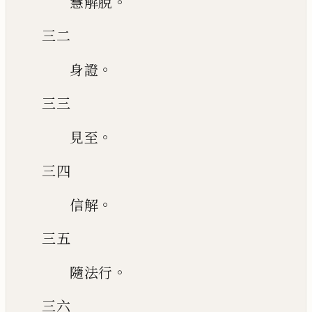
。
慧解脫
三二
。
身證
三三
。
見至
三四
。
信解
三五
。
隨法行
三六