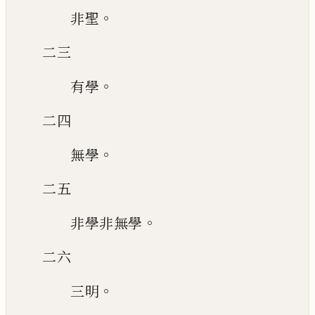
。
非聖
二三
。
有學
二四
。
無學
二五
。
非學非無學
二六
。
三明