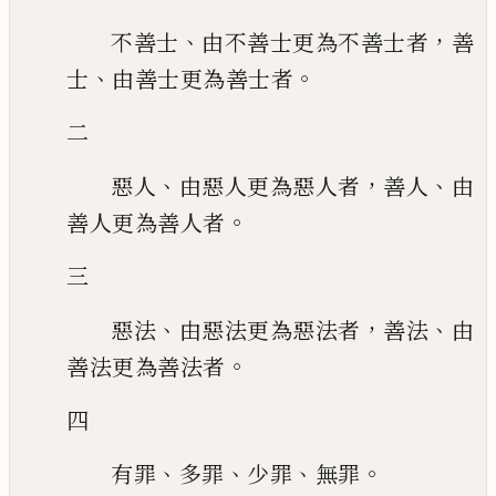
、
，
不善士
由不善士更為不善士者
善
、
。
士
由善士更為善士者
二
、
，
、
惡人
由惡人更為惡人者
善人
由
。
善人更為善人者
三
、
，
、
惡法
由惡法更為惡法者
善法
由
。
善法更為善法者
四
、
、
、
。
有罪
多罪
少罪
無罪