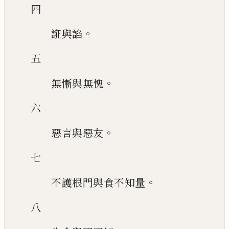
四
。
誑與諂
五
。
無慚與無愧
六
。
惡言與惡友
七
。
不護根門與食不知量
八