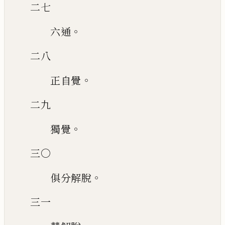
二七
。
六通
二八
。
正自覺
二九
。
獨覺
三〇
。
俱分解脫
三一