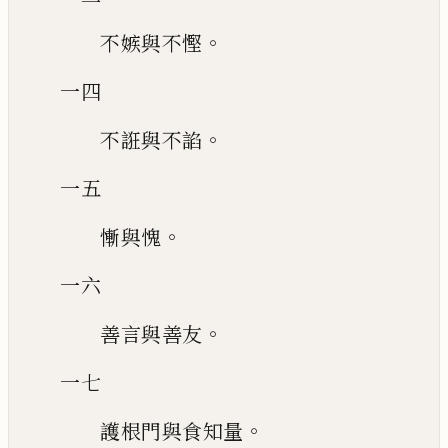
。
不嫉與不慳
一四
。
不誑與不諂
一五
。
慚與愧
一六
。
善言與善友
一七
。
護根門與食知量