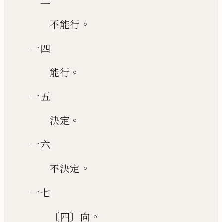
一三
。
不能行
一四
。
能行
一五
。
決定
一六
。
不決定
一七
〔
〕
。
四
向