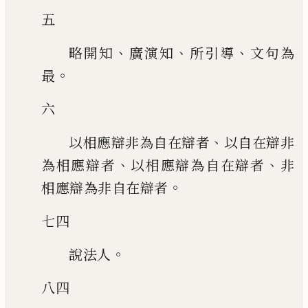
五
、
、
、
略開知
廣演知
所引導
文句為
。
最
六
、
以相應辯非為自在辯者
以自在辯非
、
、
為相應辯者
以相應辯為自在辯者
非
。
相
應辯為非自在辯者
七四
。
說法人
八四