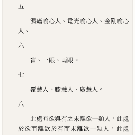
五
、
、
漏瘡喻心人
電光喻心人
金剛喻心
。
人
六
、
、
。
盲
一眼
兩眼
七
、
、
。
覆慧人
膝慧人
廣慧人
八
，
此處有欲與有之未離欲一類人
此處
，
於欲而離欲於有而未離欲一類人
此處