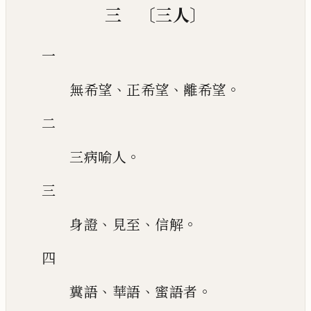
〔
〕
三
三人
一
、
、
。
無希望
正希望
離希望
二
。
三病喻人
三
、
、
。
身證
見至
信解
四
、
、
。
糞語
華語
蜜語者