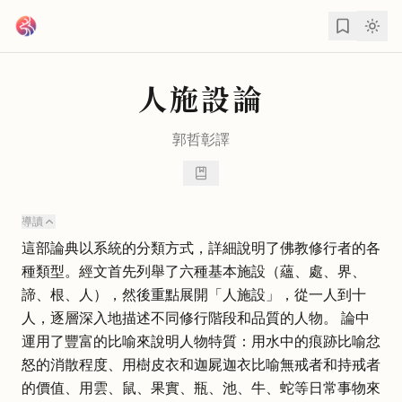
跳到主要內容
人施設論
郭哲彰
譯
導讀
這部論典以系統的分類方式，詳細說明了佛教修行者的各
種類型。經文首先列舉了六種基本施設（蘊、處、界、
諦、根、人），然後重點展開「人施設」，從一人到十
人，逐層深入地描述不同修行階段和品質的人物。 論中
運用了豐富的比喻來說明人物特質：用水中的痕跡比喻忿
怒的消散程度、用樹皮衣和迦屍迦衣比喻無戒者和持戒者
的價值、用雲、鼠、果實、瓶、池、牛、蛇等日常事物來