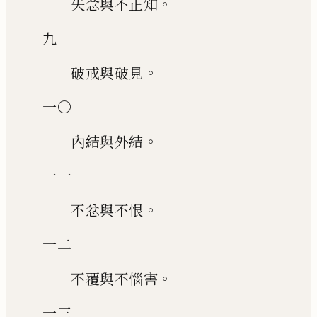
。
失念與不正知
九
。
破戒與破見
一〇
。
內結與外結
一一
。
不忿與不恨
一二
。
不覆與不惱害
一三