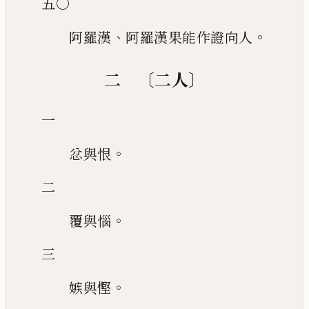
五〇
、
。
阿羅漢
阿羅漢果能作證向人
〔
〕
二
二人
一
。
忿與恨
二
。
覆與惱
三
。
嫉與慳