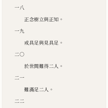
一八
。
正念樹立與正知
一九
。
戒具足與見具足
二〇
。
於世間難得二人
二一
。
難滿足二人
二二