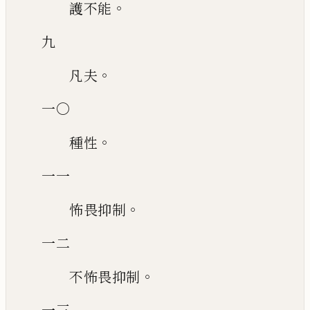
。
護不能
九
。
凡夫
一〇
。
種性
一一
。
怖畏抑制
一二
。
不怖畏抑制