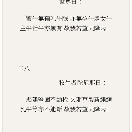
：
世尊曰
「
犢牛無韁乳牛眠
亦無孕牛處女牛
」
主牛牡牛亦無有
故我若望天降雨
二八
：
牧牛者陀尼耶曰
「
掘建堅固不動杙
文邪草製新繩綯
」
乳牛等亦不能斷
故我若望天降雨