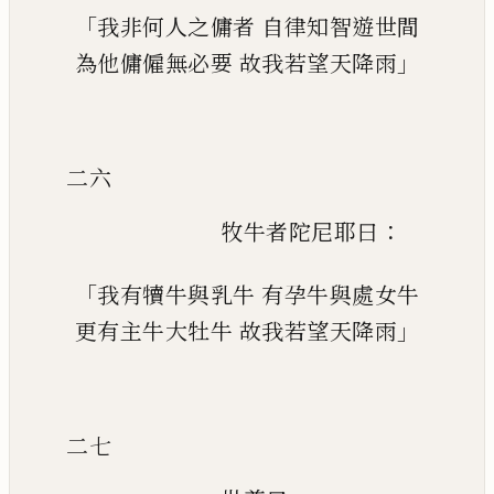
「
我非何人之傭者
自律知智遊世間
」
為他傭僱無必要
故我若望天降雨
二六
：
牧牛者陀尼耶曰
「
我有犢牛與乳牛
有孕牛與處女牛
」
更有主牛大牡牛
故我若望天降雨
二七