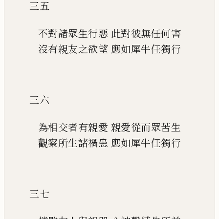
三五
不對諸眾生行惡
此對彼無任何害
沒有親友之欲望
應如犀牛任獨行
三六
為相交者有親愛
親愛從而眾苦生
觀察所生諸禍患
應如犀牛任獨行
三七