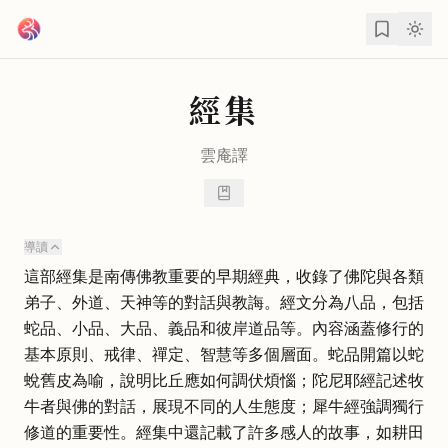
跳到主要內容
經集
雲庵
譯
導讀
這部經集是南傳佛教重要的早期經典，收錄了佛陀與各類
弟子、外道、天神等的對話與教誨。經文分為八品，包括
蛇品、小品、大品、義品和彼岸道品等。內容涵蓋修行的
基本原則、戒律、禪定、智慧等多個層面。蛇品開篇以蛇
蛻舊皮為喻，說明比丘應如何調伏煩惱；陀尼耶經記述牧
牛者與佛的對話，展現不同的人生態度；犀牛經強調獨行
修道的重要性。經集中還記載了許多感人的故事，如耕田