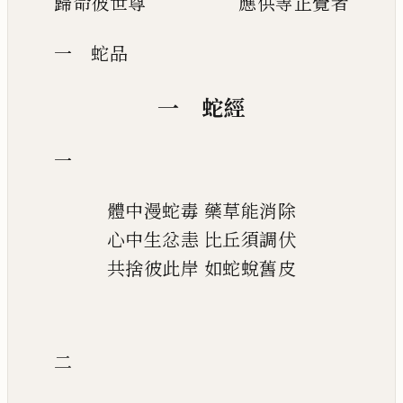
歸命彼世尊
應供等正覺者
一 蛇品
一 蛇經
一
體中漫蛇毒
藥草能消除
心中生忿恚
比丘須調伏
共捨彼此岸
如蛇蛻舊皮
二