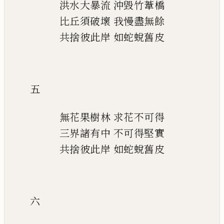
洪水大暴流
沖毀竹葦橋
比丘須破壞
我慢盡無餘
共捨彼此岸
如蛇蛻舊皮
五
無花果樹林
求花不可得
三界諸有中
不可得堅實
共捨彼此岸
如蛇蛻舊皮
六