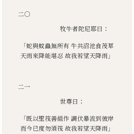
二〇
：
牧牛者陀尼耶曰
「
蛇與蚊蟲無所有
牛共沼池食茂草
」
天雨來降能堪忍
故我若望天降雨
二一
：
世尊曰
「
既以聖筏善組作
調伏暴流到彼岸
」
而今已度勿須筏
故我若望天降雨