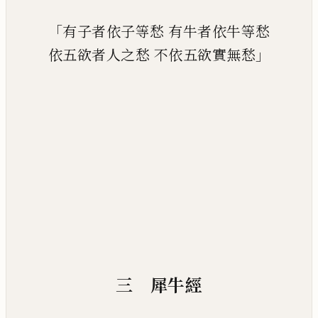
「
有子者依子等愁
有牛者依牛等愁
」
依五欲者人之愁
不依五欲實無愁
三 犀牛經