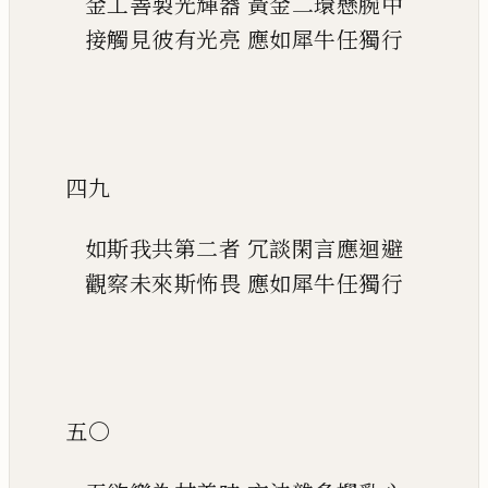
金工善製光輝器
黃金二環懸腕中
接觸見彼有光亮
應如犀牛任獨行
四九
如斯我共第二者
冗談閑言應迴避
觀察未來斯怖畏
應如犀牛任獨行
五〇