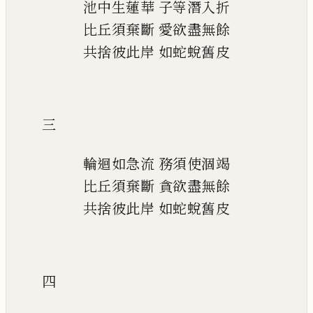
池中生蓮華
子等潛入折
比丘須棄斷
愛欲盡無餘
共捨彼此岸
如蛇蛻舊皮
三
輪迴如急流
務須使涸竭
比丘須棄斷
貪欲盡無餘
共捨彼此岸
如蛇蛻舊皮
四