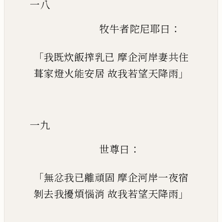
一八
：
牧牛者陀尼耶曰
「
我既炊飯搾乳已
摩企河岸妻共住
」
葺家燈火能安居
故我若望天降雨
一九
：
世尊曰
「
無忿我已離頑固
摩企河岸一夜宿
」
剝去我擾煩惱消
故我若望天降雨