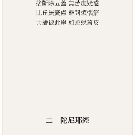
捨斷除五蓋
無苦度疑惑
比丘無憂慮
離開煩惱箭
共捨彼此岸
如蛇蛻舊皮
二 陀尼耶經