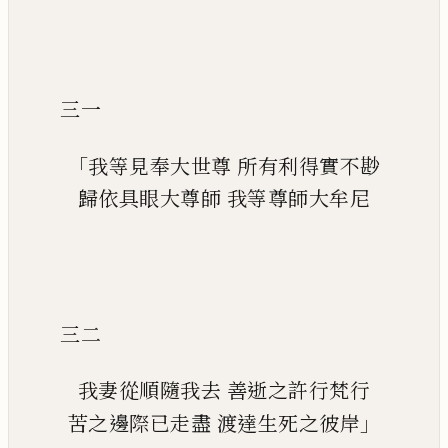
三一
「
我等見奉大世尊
所有利得實不尠
歸依具眼大尊師
我等尊師大牟尼
三二
我妻從順隨我去
善逝之許行梵行
」
苦之邊際已走盡
渡達生死之彼岸