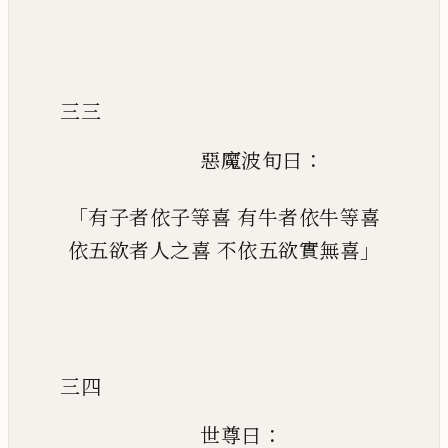
三三
：
惡魔波旬曰
「
有子者依子等喜
有牛者依牛等喜
」
依五欲者人之喜
不依五欲實無喜
三四
：
世尊曰