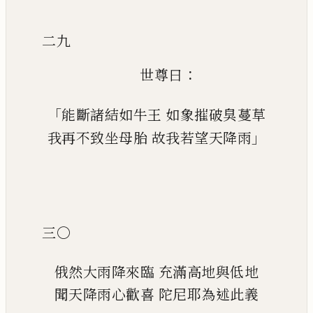
二九
：
世尊曰
「
能斷諸結如牛王
如象摧破臭蔓草
」
我再不致坐母胎
故我若望天降雨
三〇
俄然大雨降來臨
充滿高地與低地
聞天降雨心歡喜
陀尼耶為述此義