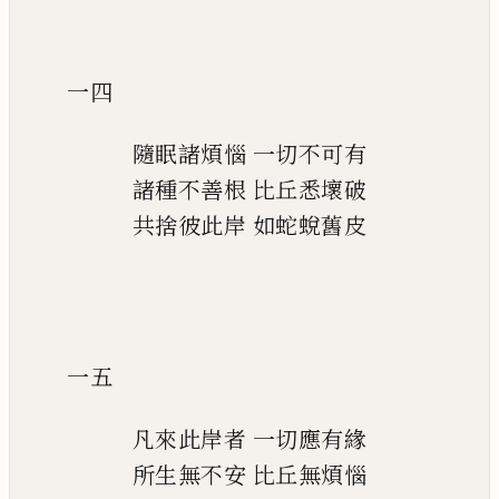
一四
隨眠諸煩惱
一切不可有
諸種不善根
比丘悉壞破
共捨彼此岸
如蛇蛻舊皮
一五
凡來此岸者
一切應有緣
所生無不安
比丘無煩惱