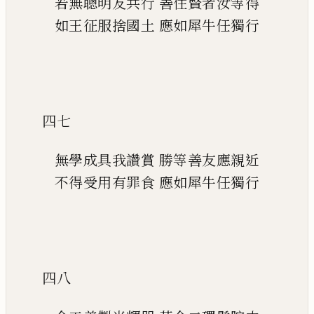
若無聰明友共行
善住賢者汝等得
如王征服捨國土
應如犀牛任獨行
四七
無學成具我讚賞
勝等善友應親近
不得受用有罪食
應如犀牛任獨行
四八