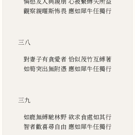
憐愍友人與親朋
心被繫縛失所益
觀察親暱斯怖畏
應如犀牛任獨行
三八
對妻子有貪愛者
恰似茂竹互縛著
如筍突出無附憑
應如犀牛任獨行
三九
如鹿無縛馳林野
欲求食處如其行
智者歡喜尋自由
應如犀牛任獨行