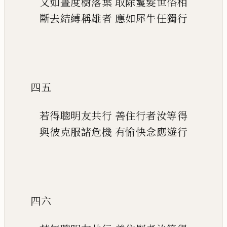
又如晝度樹落葉
取除鬘髮世俗相
斷去結縛稱雄者
應如犀牛任獨
行
四五
若得聰明友共行
善住行者汝等得
與彼克服諸危機
有愉快念應遊行
四六