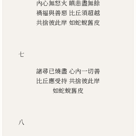
內心無怒火
瞋恚盡無餘
禍福與善惡
比丘須超越
共捨彼此岸
如蛇蛻舊皮
七
諸尋已燒盡
心內一切善
比丘應受持
共捨彼此岸
如蛇蛻舊皮
八