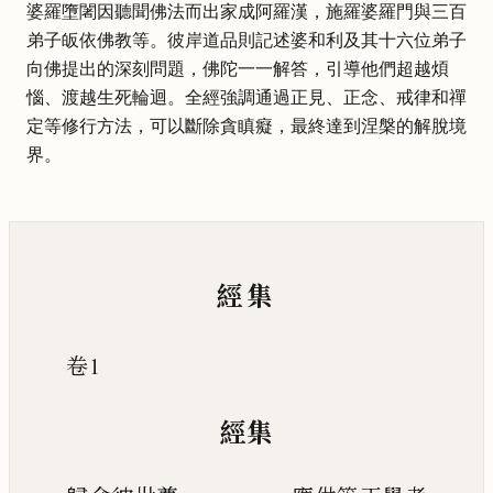
婆羅墮闍因聽聞佛法而出家成阿羅漢，施羅婆羅門與三百
弟子皈依佛教等。彼岸道品則記述婆和利及其十六位弟子
向佛提出的深刻問題，佛陀一一解答，引導他們超越煩
惱、渡越生死輪迴。全經強調通過正見、正念、戒律和禪
定等修行方法，可以斷除貪瞋癡，最終達到涅槃的解脫境
界。
經集
卷1
經集