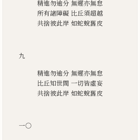
精進勿逾分
無遲亦無怠
所有諸障礙
比丘須超越
共捨彼此岸
如蛇蛻舊皮
九
精進勿逾分
無遲亦無怠
比丘知世間
一切皆虛妄
共捨彼此岸
如蛇蛻舊皮
一〇