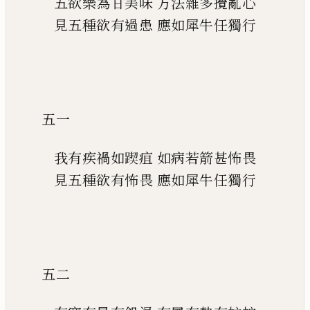
五欲樂為甘美味
方法雜多攪亂心
見五種欲有過患
應如犀牛任獨行
五一
我有疾禍如
𨂰
疽
如病若箭甚怖畏
見五種欲有怖畏
應如犀牛任獨行
五二