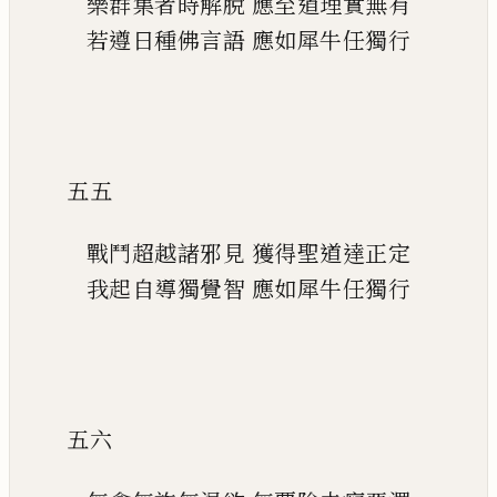
樂群集者時解脫
應至道理實無有
若遵日種佛言語
應如犀牛任獨行
五五
戰鬥超越諸邪見
獲得聖道達正定
我起自導獨覺智
應如犀牛任獨行
五六