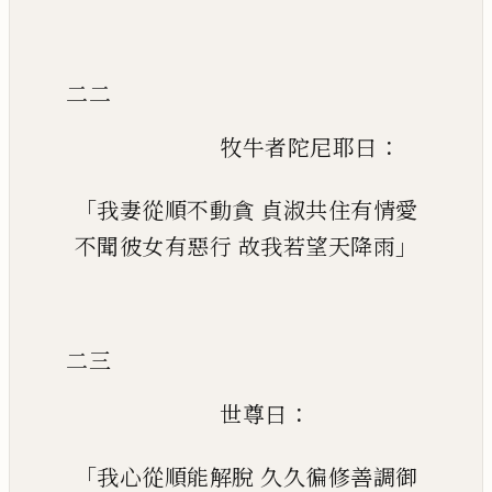
二二
：
牧牛者陀尼耶曰
「
我妻從順不動貪
貞淑共住有情愛
」
不聞彼女有惡行
故我若望天降雨
二三
：
世尊曰
「
我心從順能解脫
久久徧修善調御