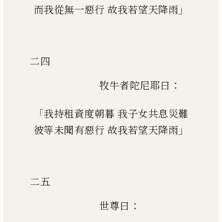
」
而我從無一惡行
故我若望天降雨
二四
：
牧牛者陀尼耶曰
「
我持租資度朝暮
我子女共息災難
」
彼等未聞有惡行
故我若望天降雨
二五
：
世尊曰