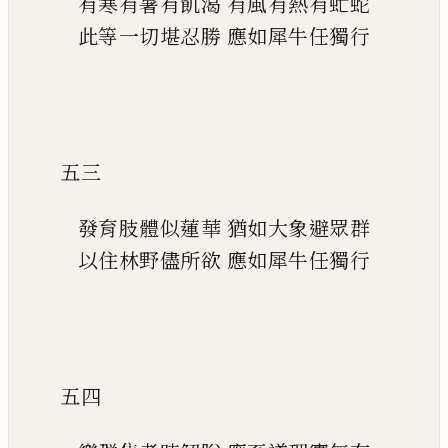
有寒有暑有飢渴
有風有熱有虻蛇
此等一切堪忍勝
應如犀牛任獨行
五三
發育肢體似蓮華
猶如大象避眾群
以住林野儘所欲
應如犀牛任獨行
五四