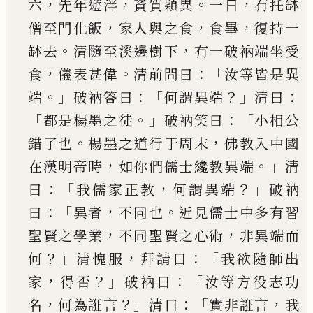
，
，
。
，
六
先年遊泮
資質穎異
一日
有托缽
，
，
，
僧至門化飯
家人與之食
食畢
復持一
。
，
缽去
清隨至溪邊樹下
有一破衲端
坐受
，
。
：「
食
儀表甚偉
清前問曰
汝等皆是異
。」
：「
？」
：
端
破衲
答曰
何謂異端
清曰
「
。」
：「
都是楊墨之徒
破衲笑曰
小
相公
。
，
錯了也
楊墨之道行于周末
佛教入中國
，
。」
在
漢明帝時
如你們儒士纔教異端
清
：「
，
？」
曰
我儒家正
教
何謂異端
破衲
：「
，
。
曰
異者
不同也
近見儒士中多
有習
，
，
聖賢之學業
不同聖賢之心術
非異端而
？」
，
：「
何
清愧服
拜請曰
我欲隨師出
，
？」
：「
家
得否
破衲曰
汝等
方役志功
，
？」
：「
，
名
何為誑言
清曰
實非誑言
我