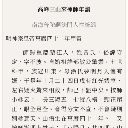
高峰三山來禪師年譜
南海普陀嗣法門人性統編
明神宗皇帝萬曆四十二年甲寅
，
，
師蜀重慶墊江人
姓曾氏
俗諱守
，
。
，
定
字不波
自始
祖詮部敏公肇業
七世
，
。
科甲
族冠川東
母涂氏夢
明月入懷有
，
，
娠
于是年十月二十四日戌時紅光
透室
，
。
左右疑火驚來相救
師已下盤中矣
按師
：「
，
，
小
參云
長三短五
七縱八橫
頭正尾
，
。
，
正
眼全足全
會
得分文不直
不會疑則
。
。」
別參蒼天
山僧生在萬曆
四十二年
又
：「
，
，
按師誕期上堂云
小陽月
廿四期
山