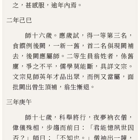
，
，
。
之
甚
感服
逾年內焉
二年己巳
。
，
，
師十六歲
應歲試
得一等第三名
，
，
食饌例後闕
一
新一舊
首二名俱現闕補
，
。
，
去
後闕應屬師
二等生
員翁姓者
係舊
，
，
，
。
廩
爭之不平
儒學莫能斷
具詳文
宗
，
，
文宗見師英年才品出眾
而例又當屬
面
，
。
批闕
出曾生頂補
翁生慚退
三年庚午
，
，
，
師十七歲
科舉將行
夜夢衲衣僧
，
：「
偉儀殊相
步趨
而前曰
君能憶夙世因
？」
：「
。」
，
否
師曰
不知也
僧袖出一
鏡