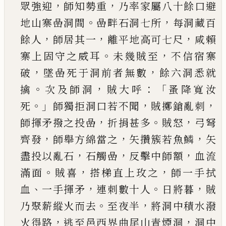
，
，
眾強迎
師知勢重
乃率
家屬八十餘口避
。
，
地山寨嵒洞間
嵒畔石洞七所
每洞藏百
，
，
，
餘人
師居其一
離平地高可七尺
咸賴
。
，
寨上固守之威耳
未幾賊至
不信宿寨
，
，
破
墜嵒死
于洞前者無數
餘六洞悉就
。
，
：
「
擒
次及師洞
賊大呼
蚤降寬汝
。」
，
，
死
師獨拒洞口若不聞
賊擲鎗亂
刺
，
。
，
師
揮矛撥之投嵒
折捐甚多
賊怒
弓弩
，
，
，
齊發
師舉方
綿當之
矢攢簇若魚鱗
矢
，
，
，
盡投以亂石
石觸嵒
反
擊中師額
血流
。
，
，
滿面
賊喜
搭梯直上玫之
師一手
拭
、
，
。
，
血
一手揮矛
連
刺
數十人
日將暮
賊
。
，
乃聚薪縱
火而去
至夜半
將洞中積水潑
，
，
火得路
逃至邑西
界曲尾山青煙洞
洞中