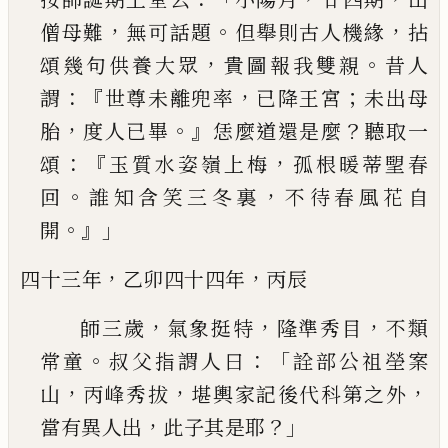
，
。
，
僧母難
無可話題
但舉則古人機緣
拈
，
。
頌幾句供
養大眾
貴圖報我雙親
昔人
：『
，
；
謂
世尊未離兜率
已
降王宮
未出母
，
。』
？
胎
度人已畢
恁麼道還是麼
聽取
一
：『
，
頌
玉質水姿嶺上梅
孤根暖蒂朢春
。
，
回
誰知含
笑三冬裏
不待春風花自
。』」
開
，
，
四十三年
乙卯
四十四年
丙辰
，
，
，
師三歲
氣象挺特
隆準秀目
不類
。
：「
常童
叔父指謂
人曰
詮部公祖塋案
，
，
，
山
丙峰秀拔
堪輿家記後代
科第之外
，
？」
當有異人出
此子其是耶