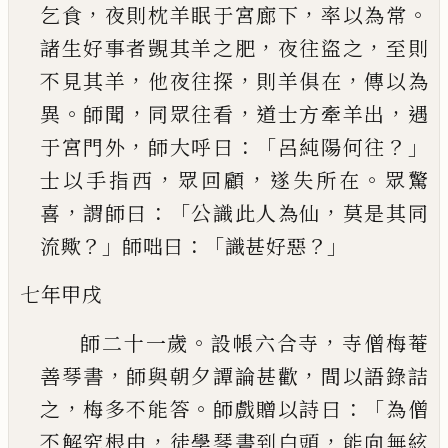
，
，
。
乞食
夜則枕羊眠于宮廊下
率
以為常
，
，
諸生好事者覬其羊之肥
夜往盜之
至則
，
，
，
不見其羊
他夜往探
則羊俱在
傳以為
。
，
，
，
異
師聞
同
眾往看
道士方牽羊出
遇
，
：「
？」
于宮門外
師大呼曰
呂
純陽何往
，
，
。
士以手指西
眾回顧
遂失所在
眾驚
，
：「
，
喜
謂師曰
公識此人為仙
莫是其同
？」
：「
？」
流歟
師咄曰
識
甚好惡
七年甲戌
。
，
師二十一歲
設帳六合寺
寺僧梅菴
，
，
善琴書
師與
朝夕譚論甚歡
間以語錄詰
，
。
：「
之
梅多不能答
師戲
贈以詩曰
為僧
，
，
不解究根由
徒學琴書到白頭
能
向無絃