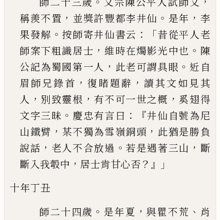
。
，
師二十三歲
文宗陳公平人試師文
，
。
，
稱羨不置
並
獎許豐都李井仙
是年
李
。
：「
果發解
按師寄井仙書
云
昔從平人老
，
。
師案下粗識居士
維時在燭影光
中也
陳
，
。
公記為蜀國第一人
此老可謂具眼
近自
，
，
眉師兄錄首
復睹題辭
讀其文如見其
，
，
，
人
別致靈
根
有不可一世之概
奚翅得
。
：『
文字三昧
慶忠有言
曰
井仙自號為尼
，
，
山鐵臂
某不獨為雪嶺銅頭
此
猶是勝負
，
。
，
說話
老人不合放過
若是遇著三山
斷
，
？』」
斷入我彀中
居士肯甘心否
十年丁丑
。
，
、
師二十四歲
是年夏
與瞿不荒
肖