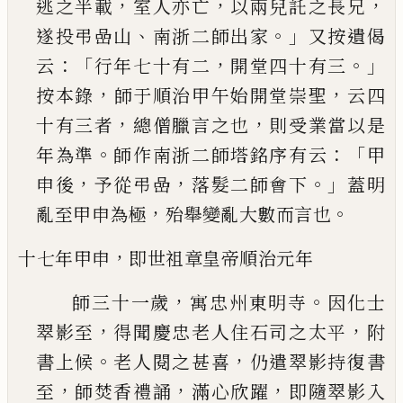
，
，
，
逃之半載
室人
亦亡
以兩兒託之長兄
、
。」
遂投弔嵒山
南浙二師出
家
又按遺偈
：「
，
。」
云
行年七十有二
開堂四十有三
，
，
按
本錄
師于順治甲午始開堂崇聖
云四
，
，
十有三者
總僧臘言之也
則受業當以是
。
：「
年為準
師作南浙
二師塔銘序有云
甲
，
，
。」
申後
予從弔嵒
落髮二師會
下
蓋明
，
。
亂至甲申為極
殆舉變亂大數而言也
，
十七年甲申
即
世祖章皇帝順治元年
，
。
師三十一歲
寓忠州東明寺
因化士
，
，
翠影至
得聞
慶忠老人住石司之太平
附
。
，
書上候
老人閱之甚
喜
仍遣翠影持復書
，
，
，
至
師焚香禮誦
滿心欣躍
即
隨翠影入