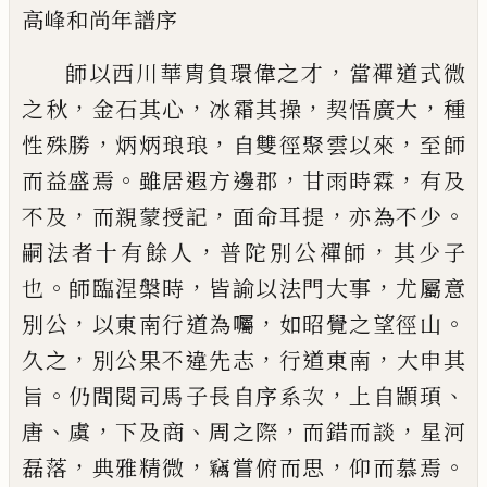
高峰和尚年譜序
，
師以西川華胄負環偉之才
當
禪道式微
，
，
，
，
之秋
金石其心
冰霜
其操
契悟廣大
種
，
，
，
性殊勝
炳炳
琅琅
自雙徑聚雲以來
至師
。
，
，
而
益盛焉
雖居遐方邊郡
甘雨時
霖
有及
，
，
，
。
不及
而親蒙授記
面命
耳提
亦為不少
，
，
嗣法者十有餘
人
普陀別公禪師
其少子
。
，
，
也
師
臨涅槃時
皆諭以法門大事
尤
屬意
，
，
。
別公
以東南行道為囑
如
昭覺之望徑山
，
，
，
久之
別公果不
違先志
行道東南
大申其
。
，
、
旨
仍
間閱司馬子長自序系次
上自
顓頊
、
，
、
，
，
唐
虞
下及商
周之際
而錯
而談
星河
，
，
，
。
磊落
典雅精微
竊嘗
俯而思
仰而慕焉