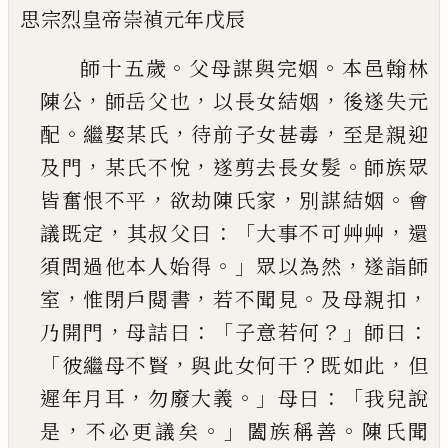
思宗烈皇帝崇禎元年戊辰
。
。
師十五歲
父母謀與完姻
本邑翰林
，
，
，
陳公
師岳父
也
以長女結姻
後遂失元
。
，
，
配
繼娶某氏
待前子女
甚毒
至是親迎
，
，
。
及門
某氏不悅
遂剪去長女髮
師
族眾
，
，
。
皆奮恨不平
欲劫陳氏家
別謀結姻
會
，
：「
，
議既
定
其叔父曰
大事不可艸艸
還
。」
，
須問過他本人始
得
眾以為然
遂詣師
，
，
。
，
室
惟閉戶閱書
若不聞見
及
母親扣
，
：「
？」
：
乃開門
母詰曰
子意若何
師曰
「
，
？
，
彼繼母不
賢
與此女何干
既如此
但
，
。」
：「
遲年月耳
勿廢大義
母
曰
我兒說
，
。」
。
是
不必更議矣
闔族稱善
陳氏聞