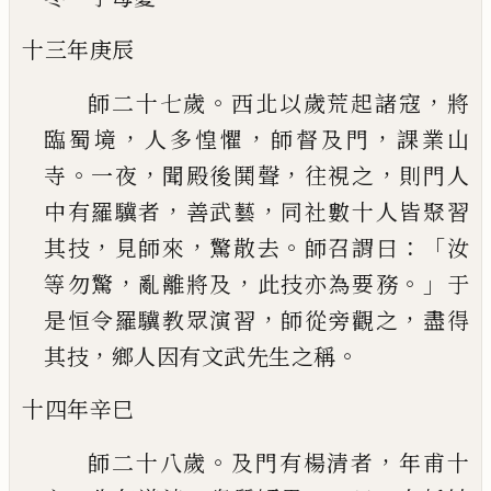
十三年庚辰
。
，
師二十七歲
西北以歲荒起諸寇
將
，
，
，
臨蜀境
人多
惶懼
師督及門
課業山
。
，
，
，
寺
一夜
聞殿後鬨聲
往視
之
則門人
，
，
中有羅驥者
善武藝
同社數十人皆聚
習
，
，
。
：「
其技
見師來
驚散去
師召謂曰
汝
，
，
。」
等勿驚
亂離
將及
此技亦為要務
于
，
，
是恒令羅驥教眾演習
師
從旁觀之
盡得
，
。
其技
鄉人因有文武先生之稱
十四年辛巳
。
，
師二十八歲
及門有楊清者
年甫十