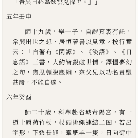
『
。』」
吾異日必為聚雲兒孫也
五年壬申
，
，
，
師十九歲
舉一子
自謂箕裘有託
，
。
常興出世之想
居恒著書以見意
按行實
：「
《
》、《
》、《
云
自著有
閑譚
淡語
日
》
，
，
息語
三書
大約皆覷破世情
鐸惺夢幻
，
，
之句
幾思
頓脫塵綱
奈父兄以功名責朢
，
。」
甚殷
不能自遂
六年癸酉
，
，
師二十歲
科舉赴省城青陽宮
有一
，
，
道士肩荷竹
杖
杖頭挑繩連結二圈
若呂
，
，
，
字形
下透長繩
牽肥
羊一隻
日向街中