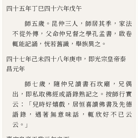
四十五年丁巳
四十六年戊午
。
，
，
師五歲
昆仲三人
師居其季
家法
，
，
不從外傳
父命
仲兄督之學孔孟書
啟卷
，
，
。
輒能記誦
恍若舊識
舉
族異之
，
四十七年己未
四十八年庚申
即
光宗皇帝泰
昌元年
，
，
師七歲
隨仲兄讀書石坎廟
兄偶
，
。
出
即私取佛經
或語錄熟記之
按師行實
：「
，
云
兒時好嬉戲
居恒喜
讀佛書及先德
，
，
語錄
遇著無意味話
輒欣好不
已
云
。」
云