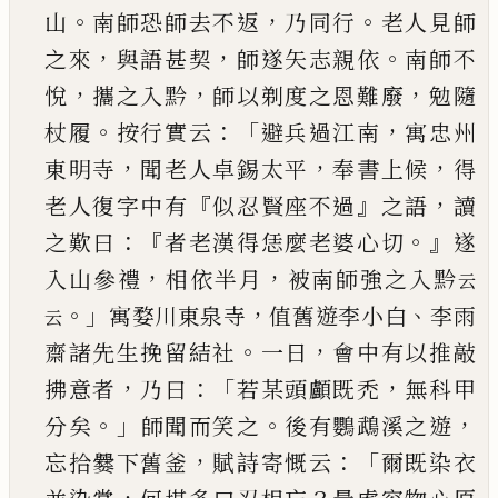
。
，
。
山
南師恐師去不返
乃同行
老人見師
，
，
。
之來
與語甚契
師遂矢志親依
南師不
，
，
，
悅
攜之入
黔
師以剃度之恩難廢
勉隨
。
：「
，
杖履
按行實云
避兵
過江南
寓忠州
，
，
，
東明寺
聞老人卓錫太平
奉書上
候
得
『
』
，
老人復字中有
似忍賢座不過
之語
讀
：『
。』
之歎
曰
者老漢得恁麼老婆心切
遂
，
，
入山參禮
相依半
月
被南師強之入黔
云
。」
，
、
寓婺川東泉寺
值舊遊
李小白
李雨
云
。
，
齋諸先生挽留結社
一日
會中有以
推敲
，
：「
，
拂意者
乃曰
若某頭顱既禿
無科甲
。」
。
，
分矣
師
聞而笑之
後有鸚鵡溪之遊
，
：「
忘拾爨下舊釜
賦詩
寄慨云
爾既染衣