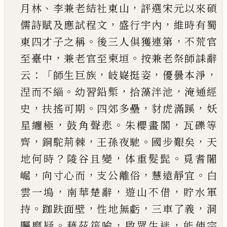
、
，
月林
李兼老結
社東山
評選宋元以來碩
，
，
儒詩賦及應試程文
盛
行宇內
維時有蜀
。
，
東四才子之稱
後三人俱獲連
第
不荒官
，
。
至臺中
兼老官至柬垣
按兼老祭師誄
辭
：「
，
，
，
云
師生巨族
岐嶷挺姿
優曇本淨
。
，
，
涅而不緇
幼
習鉛槧
拾藻泮池
淹通經
，
。
，
，
史
扶搖可期
四郊多壘
豺虎滿蹊
妖
，
。
，
星纏極
鼓角聲悲
朱櫻畫閣
瓦礫等
，
，
。
，
齊
銅駝荊棘
王孫夜馳
國步艱矣
天
？
，
。
地何時
陵谷
且變
体重髮髭
覓耆闍
，
，
，
。
崛
向寸心而
支公離俗
慧
遠靜宜
白
，
，
，
雲一塢
南華楚辭
遊山不借
貯水軍
。
，
，
，
持
跏趺面壁
性地無虧
三車了義
洞
。
，
，
矚靡疑
藉茲筏
喻
啟眾生迷
能使宗