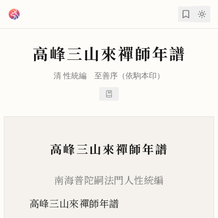
跳到主要內容
高峰三山來禪師年譜
清
性統
編
至善
序（依駒本印）
高峰三山來禪師年譜
南海普陀嗣法門人性統編
高峰三山來禪師年譜