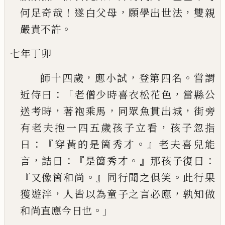
！
，
，
何足奇哉
遂白父
母
願學出世法
雙親
。
嚴責不許
七年丁卯
，
，
。
師十四歲
應小試
登第四名
嘗謂
：「
，
近侍曰
老僧少
時喜衣松花色
當縣公
，
，
，
送考時
著袍乘馬
同眾魚
貫出城
街旁
，
有老夫抱一四五歲孩子立看
孩子
忽指
：『
。』
日
穿黃的是箇秀才
老夫喜兒能
，
：『
。』
：
言
詰曰
是
箇秀才
那孩子復曰
『
。』
。
又像箇和尚
同行聞之俱笑
此行果
，
，
獲遊泮
人皆以為童子之言必應
孰知做
。」
和尚直應今日也