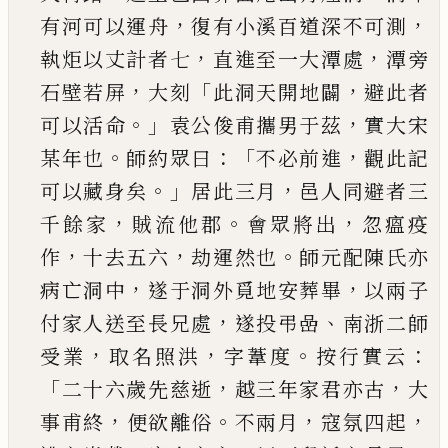
，
，
有河可以運舟
復有小溪
百道深不可測
，
，
執炬以丈計者七
直進至一大潭
處
潭旁
，
「
，
石壁若屏
大刻
此洞天開地闢
避此者
。」
，
可
以活命
袁公俊甫攜男于茲
實大宋
。
：「
，
某年也
師約
眾曰
不必前進
觀此記
。」
，
可以藏身矣
居此三月
邑
人同避者三
，
。
，
千餘家
賊流他郡
會眾將出
忽瘟疫
，
，
。
作
十去五六
劫運然也
師元配陳氏亦
，
，
病亡洞中
遂于洞外覓地安葬畢
以兩子
，
、
付家人送至長兄
處
遂投弔嵒
南浙二師
，
，
。
：
受業
取名照洪
字葦度
按
行實云
「
，
，
二十六歲先慈逝
越三年家君亦古
大
，
。
，
，
事
甫終
便欲離俗
不兩月
寇氛四起