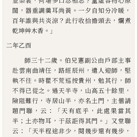
，
？
並染裳
何堪多口忍相忘
量虛
容物心原
，
。
，
闊
器重調羹耳尚黃
一夕自知分冷暖
？
，
百年誰與共炎涼
此行收拾擔頭去
爛煮
。」
乾坤艸
木香
二年乙酉
。
師三十二歲
伯兄憲副公由戶部主事
，
，
，
赴雲南曲
靖任
路經辰州
遣人迎師
堅
。
，
，
執不往
時瞿不荒巡
按貴州
勉其行
師
。
，
，
不得已從之
過天半寺
山高五
十餘里
，
，
，
險阻難行
寺居山半
亦名土門
主僧請
，
：「
，
題
門聯
云
天有底乎
此處果當其
；
，
。」
半
土亦物耳
于茲
詎得其門
又堂聯
：「
，
，
云
天半程途非少
閱幾步還有
幾步