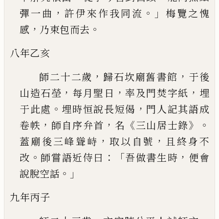
，
。」
彈一曲
許伊來作我同流
梅覽之愧
，
。
感
乃
束包而去
八年乙亥
，
，
師二十二歲
歸石坎廟舊書館
于後
，
，
，
山造石塋
每
月朢日
率及門焚字紙
埋
。
，
于此處
埋時恒說長短
偈
門人記其語成
，
，
《
》。
卷帙
師自序弁首
名
三山居士
錄
，
，
蓋廟後三峰聳峙
取以自號
且終身不
。
：「
，
改
師嘗
語近侍曰
吾做書生時
便會
。」
說脫空話
九年丙子