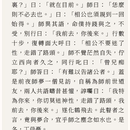
？」
：「
。」
：「
裏
曰
就在目前
師曰
恁
麼
。」
：「
則不必去也
曰
相公也須親到一回
。」
，
，
始得
師異
其語
命僕持錢與之
不
，
：「
，
。」
受
別行曰
我前去
你後來
行數
，
：「
十步
復轉面大呼曰
相公不要迷了
，
。」
，
性
走錯
了路頭
師不覺茫然自失
佇
，
：「
立西向者久之
同行
叱曰
曾兄痴
？」
：「
。」
耶
師答曰
有難以告諸公者
蓋
，
是前
夜師夢一僧見訪
自稱為師前世道
，
，
：「
友
兩人共語
疇昔甚懽
諄囑曰
我特
，
，
，
為你來
你切莫迷神性
走
錯了路頭
我
，
。」
。
前去
你後來
遂化鶴飛去
此瞽者之
，
，
。
言
竟與夢合
宜乎師之塵念如水也
是
，
。
冬
丁母憂