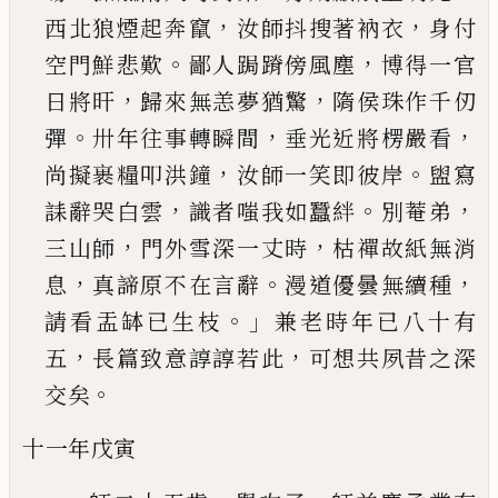
，
，
西北狼煙起奔竄
汝師抖搜著衲衣
身付
。
，
空門鮮
悲歎
鄙人跼蹐傍風塵
博得一官
，
，
日將旰
歸來無
恙夢猶驚
隋侯珠作千仞
。
，
，
彈
卅年往事轉瞬間
垂
光近將楞嚴看
，
。
尚擬裹糧叩洪鐘
汝師一笑即彼
岸
盥寫
，
。
，
誄辭哭白雲
識者嗤我如蠶絆
別菴弟
，
，
三
山師
門外雪深一丈時
枯禪故紙無消
，
。
，
息
真諦原
不在言辭
漫道優曇無續種
。」
請看盂缽已生枝
兼
老時年已八十有
，
，
五
長篇致意諄諄若此
可想共
夙昔之深
。
交矣
十一年戊寅