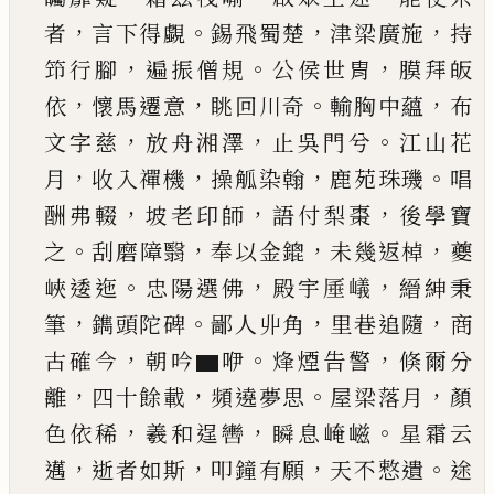
，
。
，
，
者
言下得覷
錫飛蜀楚
津梁
廣施
持
，
。
，
笻行腳
遍振僧規
公侯世胄
膜拜皈
，
，
。
，
依
懷
馬遷意
眺回川奇
輸胸中蘊
布
，
，
。
文字慈
放舟湘澤
止吳門兮
江山花
，
，
，
。
月
收入禪機
操觚染翰
鹿苑珠
璣
唱
，
，
，
酬弗輟
坡老印師
語付梨棗
後學寶
。
，
，
，
之
刮磨
障翳
奉以金鎞
未幾返棹
夔
。
，
，
峽逶迤
忠陽選佛
殿
宇厜嶬
縉紳秉
，
。
，
，
筆
鐫頭陀碑
鄙人丱角
里巷追隨
商
，
。
，
古確今
朝吟
▆
咿
烽煙告警
倏爾分
，
，
。
，
離
四十餘
載
頻遶夢思
屋梁落月
顏
，
，
。
色依稀
羲和逞轡
瞬息
崦嵫
星霜云
，
，
，
。
邁
逝者如斯
叩鐘有願
天不慗遺
途