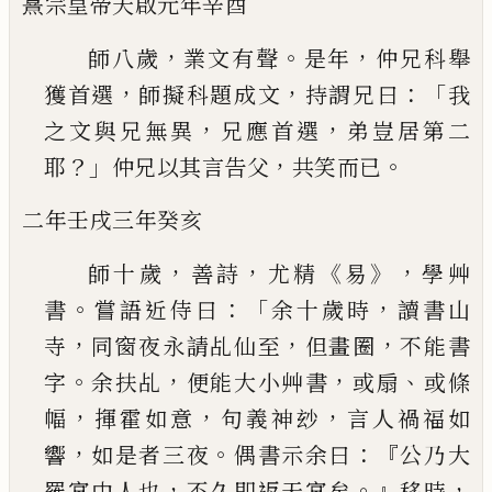
熹宗皇帝天啟元年辛酉
，
。
，
師八歲
業文有聲
是年
仲兄科舉
，
，
：「
獲首選
師擬科
題成文
持謂兄曰
我
，
，
之文與兄無異
兄應首選
弟
豈居第二
？」
，
。
耶
仲兄以其言告父
共笑而已
二年壬戌
三年癸亥
，
，
《
》，
師十歲
善詩
尤精
易
學艸
。
：「
，
書
嘗語近侍曰
余十歲
時
讀書山
，
，
，
寺
同窗夜永請乩仙至
但畫圈
不能書
。
，
，
、
字
余扶乩
便能大小艸書
或扇
或條
，
，
，
幅
揮霍如意
句義神玅
言人禍福如
，
。
：『
響
如是者三夜
偶書示余
曰
公乃大
，
。』
，
羅宮中人也
不久即返天宮矣
移時