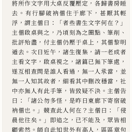
，
將所作文字用大桌反覆
壓定
各歸書房睡
。
，
去
有行腳破衲僧住于廊下
甚
厭其輕
，
：「
？」
浮
謂主僧曰
者些書生文字何在
，
、
、
主僧啟
桌與之
乃頃刻為之圈點
筆削
，
，
批評殆盡
付主僧
仍壓于桌上
其僧黎明
。
，
，
遁去
次日近午
諸生復集
請一老成者
，
，
，
主看文字
啟桌視之
諸篇已無下筆
處
，
，
遂互相查問是誰人看過
無一人承當
並
，
，
無一
人知其故者
細看其中刪改穩當
社
，
。
中亦無人有
此手筆
皆致疑不決
主僧告
：「
，
曰
諸公勿多怪
是昨
日東廊下寄宿破
。」
？
：
「
衲僧也
競查此人何在
主僧曰
侵
。」
，
，
晨他往矣
即追之
已不能及
眾皆相
。
，
顧索然
師
自此知世外有高人
區區章句