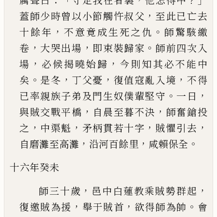
厲聲曰
守定我在者裏
他怎得中
，
蓋師少時曾
以小節觸忤叔父
至此已亡去
，
。
十餘年
不意竟成
生死之仇
師驚駭繳
，
，
。
卷
大哭出場
即束裝歸家
師
前四次入
，
，
場
必候揭曉始歸
今則知其必不能中
。
，
，
，
矣
是冬
丁父憂
復值寇亂入境
不得
。
，
已率親族子
弟及門生奴僕輩堅守
一日
，
，
與賊交戰平橋
自晨
至暮不決
師奮鎗投
，
，
，
，
之
中渠魁
矛柄貫若十字
賊
懼引去
，
，
。
自磨灘至高灘
沿河百餘里
咸賴保全
十六年癸未
，
，
師三十歲
邑中白蓮教乘賊勢群起
，
，
。
復邀賊為援
舉于賊首
欲得師為帥
會