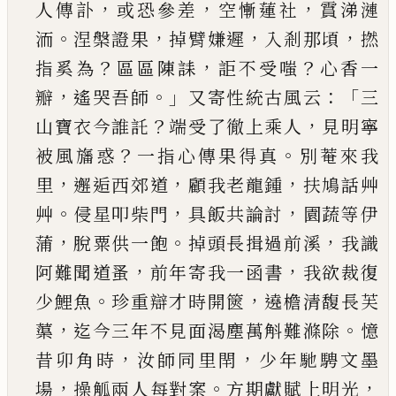
，
，
，
人傳訃
或恐參差
空慚蓮社
霣涕漣
。
，
，
，
洏
涅槃證果
掉臂嫌遲
入剎那頃
撚
？
，
？
指奚為
區區陳誄
詎不受
嗤
心香一
，
。」
：「
瓣
遙哭吾師
又寄性統古風云
三
？
，
山寶
衣今誰託
端受了徹上乘人
見明寧
？
。
被風旛惑
一
指心傳果得真
別菴來我
，
，
，
里
邂逅西郊道
顧我老
龍鍾
扶鳩話艸
。
，
，
艸
侵星叩柴門
具飯共論討
園蔬
等伊
，
。
，
蒲
脫粟供一飽
掉頭長揖過前溪
我識
，
，
阿難
聞道蚤
前年寄我一函書
我欲裁復
。
，
少鯉魚
珍重
辯才時開篋
遶檐清馥長芙
，
。
蕖
迄今三年不見面
渴塵萬斛難滌除
憶
，
，
昔卯角時
汝師同里閈
少年
馳騁文墨
，
。
，
場
操觚兩人每對案
方期獻賦上明光