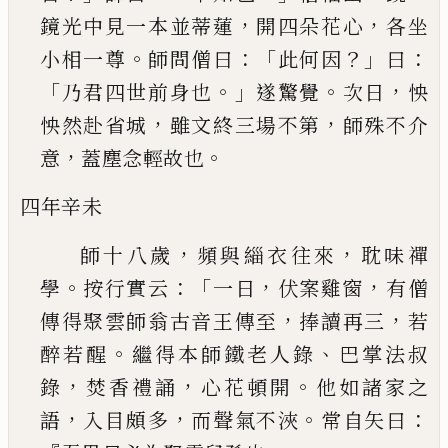
，
，
鏡光中見一本並蒂蓮
開四朵花心
各坐
。
：「
？」
：
小相
一尊
師問僧曰
此何因
曰
「
。」
。
，
乃君四世前身也
遂驚
覺
次日
怏
，
，
怏然赴省城
雖文終三場不第
師殊不
介
，
。
意
蓋塵念輕故也
四年辛未
，
，
師十八歲
頻與緇衣往來
耽味禪
。
：「
，
，
學
按行實云
一
日
伏案雞窗
有僧
，
，
傳得聚雲師翁古音王傳至
捧
讀再三
若
。
、
醉若醒
繼得本師鐵老人錄
巴掌法叔
，
，
。
錄
焚香禮誦
心花頓開
他如諸家之
，
，
。
：
語
入目頗多
而聲氣不浹
常自矢曰