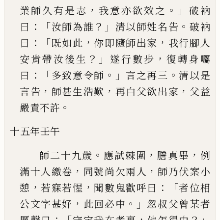
，
。」
業師久
有是志
我意亦欲效之
破衲
：「
？」
。
曰
汝師為誰
清以師
姓名告
破衲
：「
，
，
曰
既如此
你即隨師出家
我行腳人
？」
，
安肯帶汝後生
遂行數步
復轉身囑
：「
。」
。
曰
多致意令
師
言之再三
清以是
，
，
，
言告
師甚生浩歎
再白父欲
出家
父益
。
嚴責不許
十五年壬午
。
，
，
師二十九歲
應試棘圍
謄真畢
例
，
，
滿十人繳卷
同
號尚欠兩人
師乃伏案小
，
，
：「
憩
若寐若惺
聞數鬼歡
呼曰
者位相
，
。」
公文字甚好
此回必中
忽叔父曾某
者
：「
，
？」