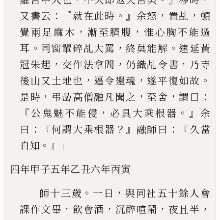
：『
。』
，
，
又
書云
就在此時
余怒
置乩
頓
，
，
覺兩足麻木
漸至臍
腹
惟心胸不能過
。
，
。
耳
同窗輩碎乩大罵
終莫能解
速延黃
，
，
，
冠朱起
交作法拿問
仍織乩令書
乃寺
，
，
。
後
山又土地也
逼令還魂
遂平復如故
，
，
，
：
是時
弔嵒高
僧融凡聞之
至舍
謂曰
『
，
。』
公鬼魅不能侵
必具大乘
根器
余
：『
？』
：『
曰
何謂大乘根器
融師曰
久當
。』」
自知
四年甲子
五年乙丑
六年丙寅
。
，
師十三歲
一日
與同社五十餘人會
，
，
，
，
課作文畢
飲
會酒
沉醉喧鬧
夜且半