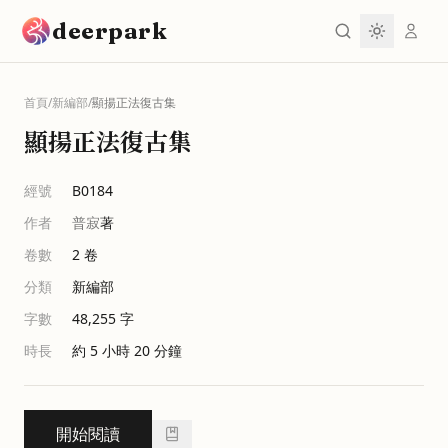
跳到主要內容
deerpark
首頁
/
新編部
/
顯揚正法復古集
顯揚正法復古集
經號
B0184
作者
普寂
著
卷數
2
卷
分類
新編部
字數
48,255
字
時長
約 5 小時 20 分鐘
開始閱讀