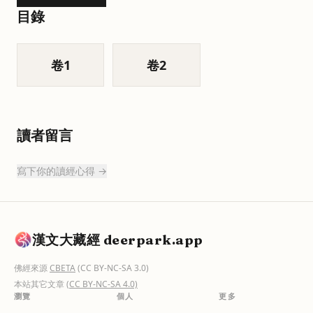
目錄
卷
1
卷
2
讀者留言
寫下你的讀經心得 →
漢文大藏經 deerpark.app
佛經來源
CBETA
(CC BY-NC-SA 3.0)
本站其它文章
(CC BY-NC-SA 4.0)
瀏覽
個人
更多