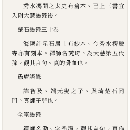
。
秀水馮開之太史有舊本
已上三書宜
。
入
附大慧語錄後
楚石語錄三十卷
。
海鹽許星石居士有鈔本
今秀水
楞嚴
。
。
寺亦有刻本
禪師名梵琦
為大慧第五代
。
。
。
孫
觀其言句
真的骨血也
愚庵語錄
。
。
諱智及
端元叟之子
與琦楚石同
。
。
門
真師
子兒也
全室語錄
。
。
。
禪師名泐
字季潭
觀其言句
真作