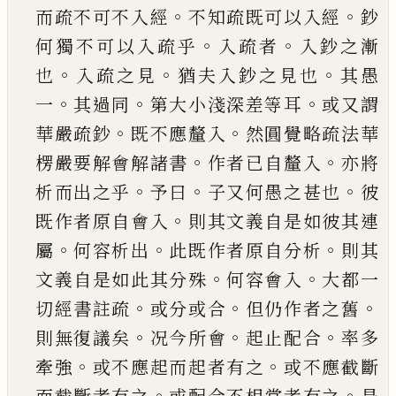
。
。
而疏不可不入經
不知疏既可以入經
鈔
。
。
何獨不可以入疏乎
入疏者
入鈔之漸
。
。
。
也
入疏
之見
猶夫入鈔之見也
其愚
。
。
。
一
其過同
第大小淺
深差等耳
或又謂
。
。
華嚴疏鈔
既不應釐入
然圓覺
略疏法華
。
。
楞嚴要解會解諸書
作者
已
自釐入
亦
將
。
。
。
析而出之乎
予曰
子又何愚之甚也
彼
。
既作者
原自會入
則其文義自是如彼其連
。
。
。
屬
何容析出
此既作者原自分析
則其
。
。
文義自是如此其分殊
何容會入
大都一
。
。
。
切經書註疏
或分或合
但仍作
者之舊
。
。
。
則無復議矣
况今所會
起止配合
率多
。
。
牽
強
或不應起而起者有之
或不應截斷
。
。