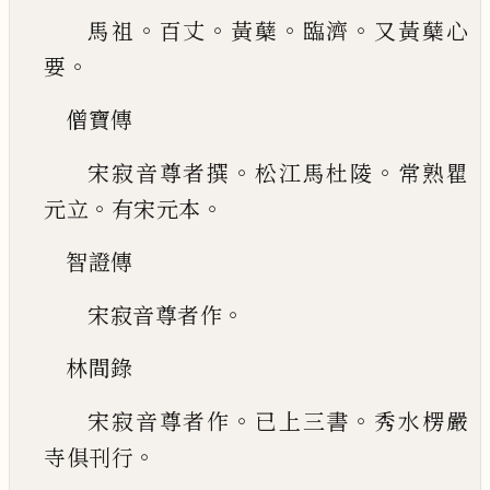
。
。
。
。
馬祖
百丈
黃蘖
臨濟
又黃蘖心
。
要
僧寶傳
。
。
宋寂音尊者撰
松江馬杜陵
常熟瞿
。
。
元立
有
宋元本
智證傳
。
宋寂音尊者作
林間錄
。
。
宋寂音尊者作
已
上三書
秀水楞嚴
。
寺俱刊
行