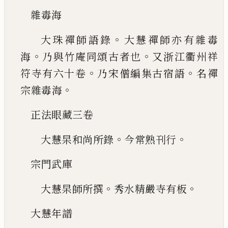
雜毒海
。
大珠禪師語錄
大慧禪師亦有雜毒
。
。
海
乃與
竹庵同頌古者也
又浙江衢州祥
。
。
符寺有六十卷
乃宋僧編集古宿語
名禪
。
宗雜毒海
正法眼藏三卷
。
。
大慧杲和尚所錄
今常熟刊行
宗門武庫
。
。
大慧杲師所撰
秀水精嚴寺有板
大慧年譜