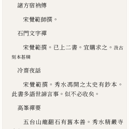
諸方宿衲傳
。
宋覺範師撰
石門文字禪
。
。
。
宋覺範撰
已上二書
宜購求之
汲古
刻本甚精
冷齋夜話
。
。
宋覺範撰
秀水馮開之太史有鈔本
。
。
此書
多語世諦言事
似不必收矣
高峯禪要
。
五台山龍翻石有舊本善
秀水精嚴寺