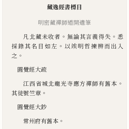
藏逸經書標目
明密藏禪師道開遺筆
。
。
凡北藏未收者
無論其言義得失
悉
。
採錄其名目
如左
以竢明哲揀辨而出入
。
之
圓覺經大疏
。
江西省城北龍光寺應方禪師有舊本
。
其徒號竺章
圓覺經大鈔
。
常州府有舊本