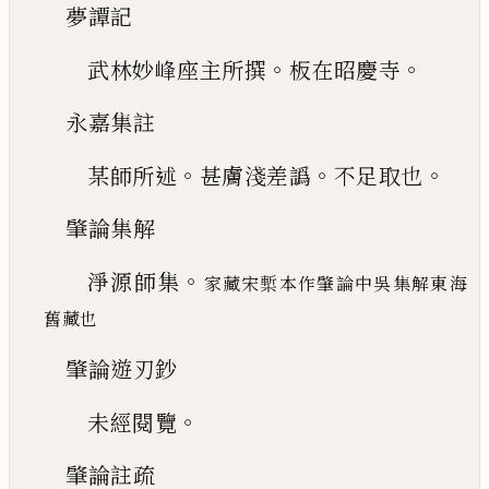
夢譚記
。
。
武林妙峰座主所撰
板在昭慶寺
永嘉集註
。
。
。
某師所述
甚膚淺差譌
不足取也
肇論集解
。
淨源師集
家藏宋槧本作肇論中吳集解東海
舊藏也
肇論遊刃鈔
。
未經閱覽
肇論註疏