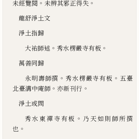
。
。
未
經覽閱
未辨其邪正得失
龍舒淨土文
淨土指歸
。
。
大祐師述
秀水楞嚴寺有板
萬善同歸
。
。
永明壽師撰
秀水楞嚴寺有板
五臺
。
。
北臺
溝中庵師
亦新刊行
淨土或問
。
秀水東禪寺有板
乃天如則師所撰
。
也