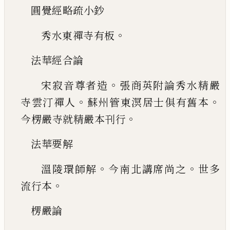
圓覺經略疏小鈔
。
秀水東禪寺有板
法華經合論
。
宋寂音尊者造
張商英附論秀水精嚴
。
。
寺雲汀禪人
蘇州管東溟居士俱有舊本
。
今楞嚴
寺就精嚴本刊行
法華要解
。
。
溫陵環師解
今南北講席尚之
世多
。
流行
本
楞嚴論