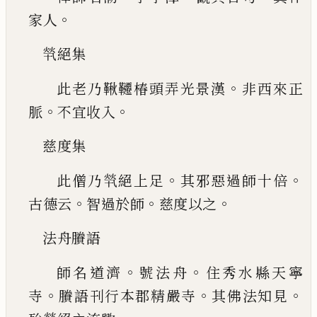
。
家人
㷀絕集
。
此老乃鞦韆椿頭弄光景漢
非西來正
。
。
脈
不
宜收入
慈度集
。
。
此僧乃㷀絕上足
其邪惡過師十倍
。
。
。
古德云
智過於師
慈度以之
法舟賸語
。
。
師名道濟
號法舟
住秀水縣天寧
。
。
。
寺
賸語
刊行本郡精嚴寺
其佛法知見