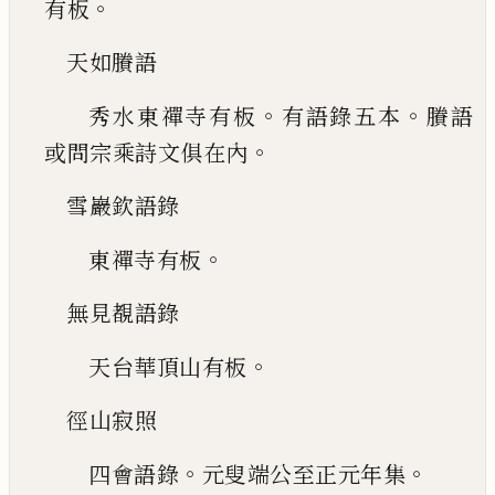
。
有
板
天如賸語
。
。
秀水東禪寺有板
有語錄五本
賸語
。
或問
宗乘詩文俱在內
雪巖欽語錄
。
東禪寺有板
無見覩語錄
。
天台華頂山有板
徑山寂照
。
。
四會語錄
元叟端公至正元年集