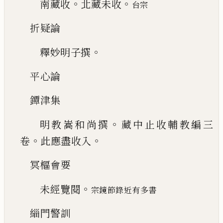
。
。
南藏收
北藏未收
台宗
折疑論
。
釋妙明子撰
平心論
鐔津集
。
明教嵩和尚撰
藏中止收輔教編三
。
。
卷
此應
盡收入
冥樞會要
。
未經覽閱
宗鏡節錄近有多書
緇門警訓