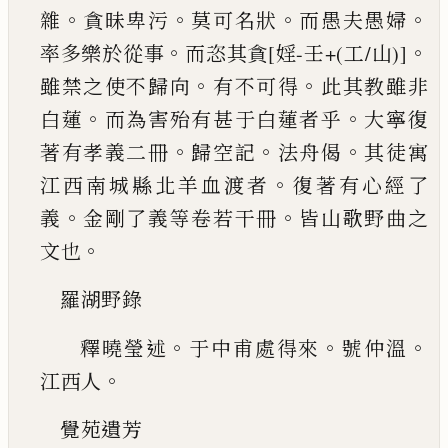
。
。
。
。
雜
貪昧卑污
莫可名狀
而愚夫愚婦
。
。
率多樂於從事
而恣其貪
[婬-壬+(工/山)]
。
。
雖禁之使不歸向
有
不可得
此其教雖非
。
。
白蓮
而為害殆有甚于白蓮
者乎
大寧復
。
。
。
著有孝義二冊
歸空記
法舟偈
其徒
寓
。
江西南城縣北羊血渡者
復著有心經了
。
。
義
金
剛了義等卷若干冊
皆山歌野曲之
。
文也
羅湖野錄
。
。
。
釋曉瑩述
于中甫處得來
號仲溫
。
江西人
覺苑遺芳