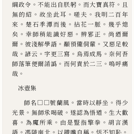
。
。
。
綱政令
不能出自朕躬
而大寶真符
且
。
。
。
無的紹
故
坐此耳
嗟夫
我明二百年
。
。
。
來
楚石季潭而後
拈花
一脈
幾乎熄
。
。
。
矣
幸師稍能識好惡
辨邪正
尚廼爾
。
。
。
爾
彼淺解學語
顢頇儱侗輩
又惡足較
。
。
。
。
哉
諺云
字
更三寫
烏焉成馬
奈何吾
。
。
師落筆便爾誵譌
而何
責於二三
嗚呼痛
。
哉
冰壺集
。
。
師名□□號蘭風
當時以靜坐
得少
。
。
。
光景
無
師承喝破
遂認為悟道
生大歡
。
。
。
喜
為魔所乘
由是
豎指擎拳
胡言漢
。
。
。
。
語
馮陵南北
以鐵嘴自稱
恬不
知恥