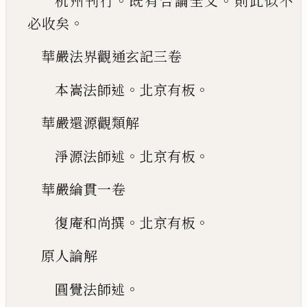
。
。
杭州刊行
既有合論全文
則此
似不
。
必收矣
華嚴法界觀通玄記三卷
。
。
本嵩法師述
北京有板
華嚴還源觀類解
。
。
淨源法師述
北京有板
華嚴綸貫一卷
。
。
復庵和尚撰
北京有板
原人論解
。
圓覺法師述