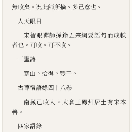
。
。
。
無收矣
况
此師所摘
多己意也
人天眼目
宋智眼禪師採錄五宗綱要語句而成帙
。
。
。
者也
可收
可不收
三聖詩
。
。
。
寒山
拾得
豐干
古尊宿語錄四十八卷
。
南藏
已
收入
太倉王鳳州居
士有宋本
。
善
四家語錄