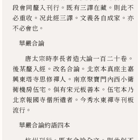
。
。
段會同釐入刊行
既有三譯在藏
則此不
。
。
。
必重收
况此經三譯
文義各自成家
亦
。
不必會也
華嚴合論
。
唐太宗時李長者造大論一百二十卷
。
。
後
某釐入經
改名合論
北京本真座主嘉
。
興東塔寺
思修禪人
南京聚寶門內西小衚
。
。
衕機房伍宅
俱
有宋元板善本
伍宅本乃
。
北京報國寺僧所遺者
今秀水東禪寺刊板
。
流行
華嚴合論約語四本