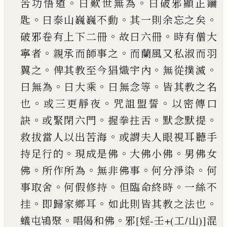
。
。
苦功悟道
曰歎世無為
曰破邪
顯正鑰
。
。
。
匙
曰泰山巍巍不動
其一則余忘之矣
。
。
破
邪卷有上下二冊
故曰六冊
時有僧大
。
。
寧者
親承
而師事之
而蘭風又私淑而羽
。
。
。
翼之
俾其教至今
猖熾宇內
無從撲滅
。
。
。
曰無為
曰大乘
曰無念等
皆
其教之名
。
。
。
也
或三更靜夜
咒詛盟誓
以密傳口
。
。
。
。
訣
或緊閉六門
握拳拄舌
默念默提
。
救拔當人以出
苦海
或謂夫人眼視耳聽手
。
。
。
持足行的
現成是佛
大佛小佛
男佛女
。
。
。
。
佛
所作所為
無非佛事
何分淨
染
何
。
。
。
事取舍
何假修持
但臨命終時
一絲不
。
。
。
挂
即
歸家鄉耳
如此則皆其教之法也
。
。
蟻屯鴇聚
唱偈
和佛
邪
[婬-壬+(工/山)]
混