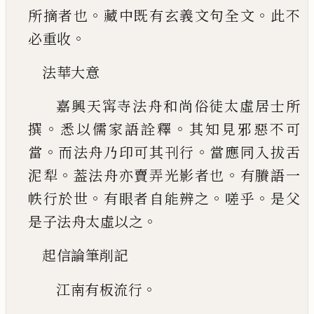
。
。
所摘者也
藏中既有玄義文句全文
此不
。
必重收
法華大意
嘉興天
𡩋
寺法舟和尚俗徒太虛居士所
。
。
撰
悉以儒家語詮釋
其知見邪惡不可
。
。
當
而法舟
乃印可其刊行
當應同入拔舌
。
。
泥犁
葢法舟亦賣
弄光影者也
有賸語一
。
。
。
帙行於世
有眼者自能辨
之
嗟乎
是父
。
是子法舟太虛以之
起信論筆削記
。
江南有板流行