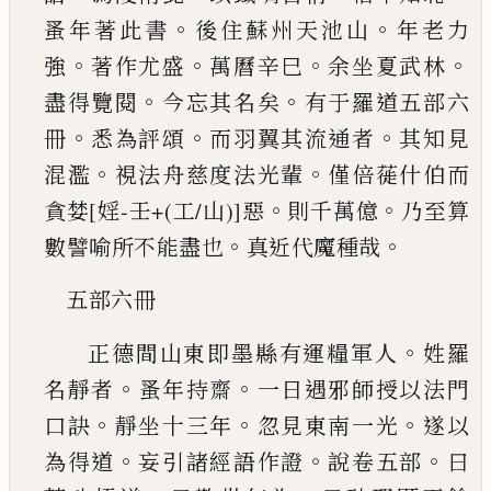
。
。
蚤年著此書
後住蘇州天池山
年老力
。
。
。
。
強
著
作尤盛
萬曆辛巳
余坐夏武林
。
。
盡得覽閱
今忘其
名矣
有于羅道五部六
。
。
。
冊
悉為評頌
而羽翼其流
通者
其知見
。
。
混濫
視法舟慈度法光輩
僅倍蓰什
伯而
。
。
貪婪
[婬-壬+(工/山)]
惡
則千萬億
乃至算
。
。
數譬喻所不能
盡也
真近代魔種哉
五部六冊
。
正德間山東即墨縣有運糧軍人
姓羅
。
。
名
靜者
蚤年持齋
一日遇邪師授以法門
。
。
。
口訣
靜坐
十三年
忽見東南一光
遂以
。
。
。
為得道
妄引諸經語
作證
說卷五部
曰