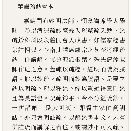
華嚴疏鈔會本
。
嘉靖間有妙明法師
憫念講席學人
愚
。
。
昧
乃以清涼疏鈔釐經入疏釐疏入鈔
經
。
疏鈔
科科段段釐開會入成書
如儒家經書
。
集註相似
今南北講席咸宗之甚至將經疏
。
。
鈔一併講解
無
分源派根葉
殊失清涼老
。
。
師作述之意
蓋疏以疏
經
經明而疏為賸
。
。
。
語
鈔以鈔疏
疏明而鈔為賸語
是要之
。
。
鈔以明疏
疏以釋經
經以載道得意則經
。
。
。
且為長語也
况疏鈔乎
今不分經疏鈔
。
。
一併講解
是大可笑
即儒生家師資訓
。
。
。
詁
亦只會明註疏
以
解經書本文
未有
。
。
併註疏而講解之者也
或謂鈔
不可入疏