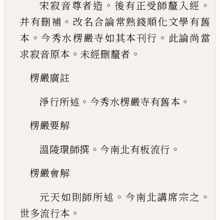
。
。
宋寂音尊者造
後有正受師釐入經
。
并有刪
補
改名合論常熟錢順化文學有舊
。
。
本
今秀水楞
嚴寺如其本刊行
此論尚當
。
。
求寂音原本
未經刪
釐者
楞嚴廣註
。
。
淨行所述
今秀水楞嚴寺有舊本
楞嚴要解
。
。
溫陵環師撰
今南北有板流行
楞嚴會解
。
。
元天如則師所述
今南北講席宗之
。
世多
流行本