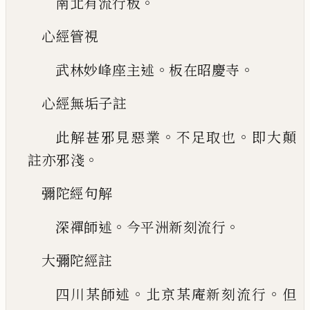
。
南北有流行板
心經管視
。
。
武林妙峰座主述
板在昭慶寺
心經無垢子註
。
。
此解甚邪見惡業
不足取也
即大顛
。
註亦邪淺
彌陀經句解
。
。
深禪師述
今平洲新刻流行
大彌陀經註
。
。
四川某師述
北京某庵新刻流行
但