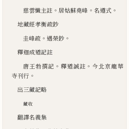
。
。
。
慈雲懺主註
居姑蘇堯峰
名遵式
地藏經孝衡疏鈔
。
。
圭峰疏
遇榮鈔
釋迦成道記註
。
。
唐王勃撰記
釋道誠註
今北京龍華
。
寺刊行
出三藏記略
藏收
翻譯名義集