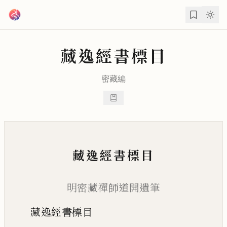
跳到主要內容
藏逸經書標目
密藏
編
藏逸經書標目
明密藏禪師道開遺筆
藏逸經書標目