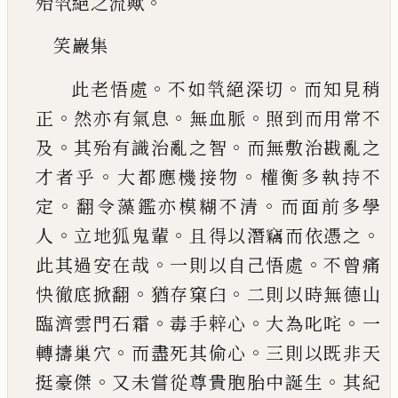
。
殆㷀絕之流歟
笑巖集
。
。
此老悟處
不如㷀絕深切
而知見稍
。
。
。
正
然亦
有氣息
無血脈
照到而用常不
。
。
及
其殆有識治亂
之智
而無敷治戡亂之
。
。
才者乎
大都應機接物
權
衡多執持不
。
。
定
翻令藻鑑亦模糊不清
而面前多
學
。
。
。
人
立地狐鬼輩
且得以潛竊而依憑之
。
。
此其過
安在哉
一則以自己悟處
不曾痛
。
。
快徹底掀翻
猶
存窠臼
二則以時無德山
。
。
。
臨濟雲門石霜
毒手辢
心
大為叱咤
一
。
。
轉擣巢穴
而盡死其偷心
三則以
既非天
。
。
挺豪傑
又未嘗從尊貴胞胎中誕生
其紀