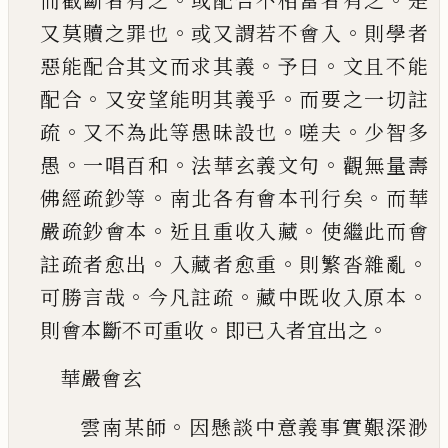
而截斷者
有之
或配合不相當者有之
是
。
。
又莫贖之罪也
或
又謂若不會入
則學者
。
。
惡能配合其文而求其義
予曰
文且不能
。
。
配合
又安望能明其義乎
而要之
一切註
。
。
。
疏
又不為此等愚昧設也
嗟夫
少智多
。
。
。
愚
一唱百和
法華玄義文句
觀無量壽
。
。
佛經疏鈔等
南北各有會本刊行矣
而華
。
。
嚴疏鈔會本
近且重
收入藏
使繼此而會
。
。
。
註疏者愈出
入藏者愈重
則
繁沓雜亂
。
。
。
可勝言哉
今凡註疏
藏中既收入原本
。
。
則會本斷不可重收
即
已
入者宜出之
華嚴會玄
。
雲南某師
因懸談中意義事實艱深渺