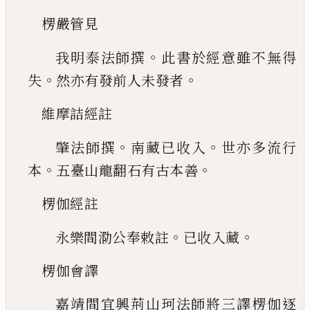
楞嚴管見
。
我明泰法師撰
此書於經意雖不無得
。
。
失
然亦有發前人未發者
維摩詰經註
。
。
肇法師撰
南藏已收入
世亦多流行
。
。
本
五臺山龍翻石有古本善
楞伽經註
。
。
永樂間泐公奉敕註
已收入藏
楞伽會譯
嘉靖間宜興荊山珂法師將三譯楞伽逐