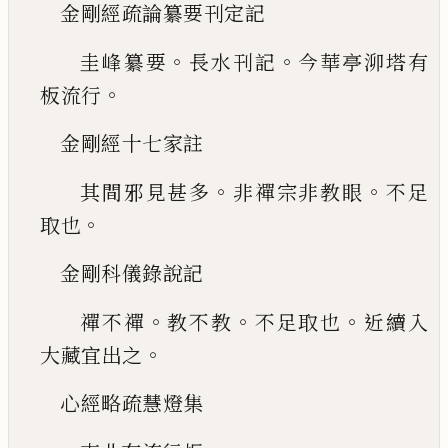
金剛經疏論纂要刊定記
。
。
圭峰纂要
長水刊記
今華
亭泖塔有
。
板流行
金剛經十七家註
。
。
其間邪見甚多
非禪宗非教眼
不
足
。
取也
金剛科儀錄說記
。
。
。
禪不禪
教不教
不足取也
近續入
。
大藏宜出之
心經略疏慧燈集