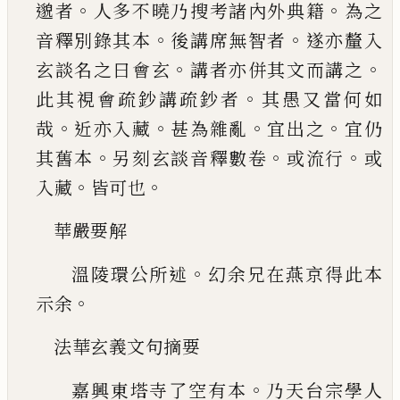
。
。
邈
者
人多不曉乃搜考諸內外典籍
為之
。
。
音釋別錄
其本
後講席無智者
遂亦釐入
。
。
玄談名之曰會玄
講者亦併其文而講之
。
此其視會疏鈔講疏鈔者
其愚又當何如
。
。
。
。
哉
近亦入藏
甚為雜亂
宜出之
宜
仍
。
。
。
其舊本
另刻玄談音釋數卷
或流行
或
。
。
入藏
皆
可也
華嚴要解
。
溫陵環公所述
幻余兄在燕京得此本
。
示
余
法華玄義文句摘要
。
嘉興東塔寺了空有本
乃天台
宗學人