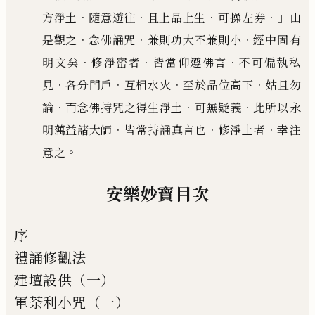
．
．
．
．」
方淨土
隨意遊往
且上品上生
可操左券
由
．
．
．
是觀之
念佛誦咒
兼則功大不兼則小
經中固有
．
．
．
明文矣
修淨密者
皆當仰遵佛言
不可偏執私
．
．
．
．
見
各分門戶
互相水火
至
於品位高下
姑且勿
．
．
．
論
而念佛持咒之得生淨土
可無疑義
此所以永
．
．
．
明蕅益諸大師
皆常持誦真言也
修淨土者
幸注
。
意之
安樂妙寶目次
序
禮誦修觀法
建壇設供（一）
軍荼利小咒（一）