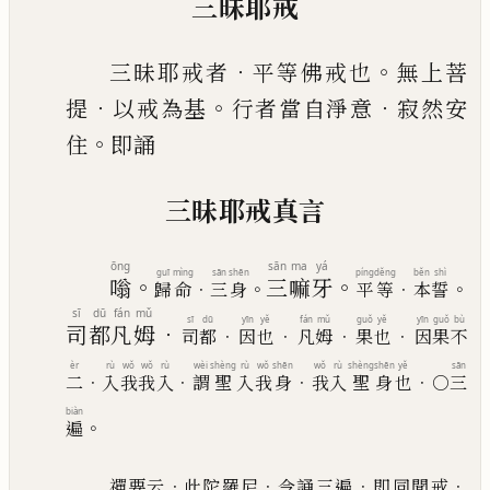
三昧耶戒
．
。
三昧耶戒者
平等佛戒也
無上菩
．
。
．
提
以戒為基
行者當自淨意
寂然安
。
住
即誦
三昧耶戒真言
ōng
sān
ma
yá
guī
mìng
sān
shēn
píng
děng
běn
shì
。
。
嗡
三
嘛
牙
．
。
．
。
歸
命
三
身
平
等
本
誓
sī
dū
fán
mǔ
sī
dū
yīn
yě
fán
mǔ
guǒ
yě
yīn
guǒ
bù
．
司
都
凡
姆
．
．
．
．
司
都
因
也
凡
姆
果
也
因
果
不
èr
rù
wǒ
wǒ
rù
wèi
shèng
rù
wǒ
shēn
wǒ
rù
shèng
shēn
yě
sān
．
．
．
．
二
入
我
我
入
謂
聖
入
我
身
我
入
聖
身
也
○
三
biàn
。
遍
．
．
．
．
禪要云
此陀羅尼
令誦三遍
即同聞戒