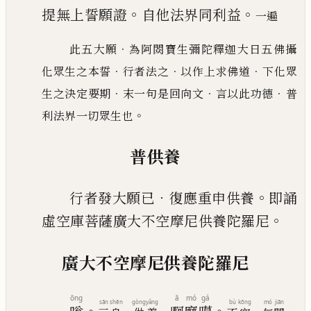
。
。
提無
上誓願證
自他法界同利益
一遍
．
此五大願
為阿閦寶生彌陀釋迦大日五佛攝
．
．
．
化眾生之本誓
行者法之
以作上求佛道
下化眾
．
．
．
生之決定要期
末一句是回向文
言以此功德
普
。
利法界一切眾生也
普供養
．
。
行者發大願已
復應重申供養
即誦
。
虛空庫菩薩廣大不空摩尼供養陀羅尼
廣大不空摩尼供養陀羅尼
ōng
ā
mó
gá
sān
shēn
gòng
yǎng
bù
kōng
mó
jiān