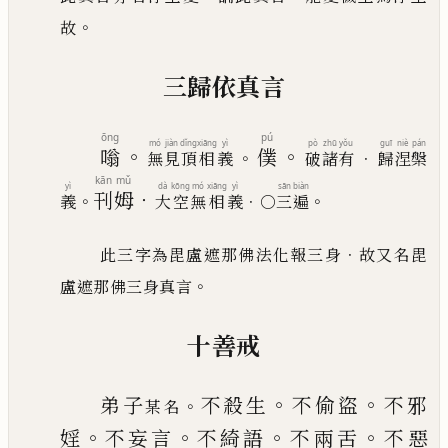
。
故
三歸依真言
ōng
pú
mó
jiàn
dǐng
xiāng
yì
pò
zhū
yǒu
guī
niè
pán
。
。
嗡
僕
。
．
無
見
頂
相
義
破
諸
有
歸
涅
槃
kān
mǔ
yì
dà
kōng
mó
xiāng
yì
sān
biàn
．
刊
姆
。
．
。
義
大
空
無
相
義
○
三
遍
．
此三字為毘盧遮那佛法化報三身
故又名毘
。
盧遮那佛三身真言
十善戒
。
。
弟子
不殺生
不偷盜
不邪
。
某名
。
。
。
。
婬
不妄言
不綺語
不兩舌
不惡