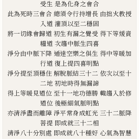
受生
是為化身之會合
此為死時三會合
總須令行持增長
由拙火教授
入道
灌頂以至二穩固
將一切緣會歸道
初生有漏之覺受
得下等煖資
糧道
次趨中脈生四喜
淨分由中脈下降
通達空樂之俱生
得中等暖加
行道
復上提四喜明點
淨分提至頂穩住
解脫脈結三十二
依次以至十
二地
初地時得無漏諦
得上等暖見道位
至十一地功德勝
輙趨入於修
道位
後極細氣脈明點
亦清淨盡而離障
淨平常身成虹光
三十二脈降
菩提
即成就三十二相
清淨八十分別處
即成就八十種好
心氣為智慧