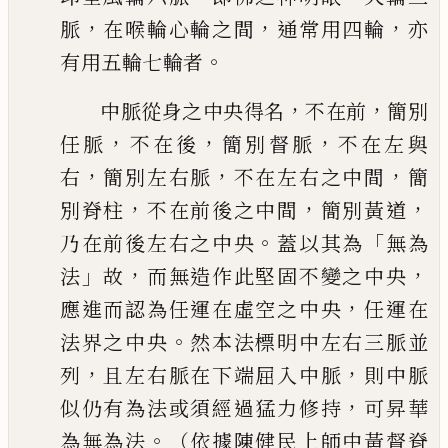
，
，
，
脈
在喉輪心輪之間
通常用四輪
亦
。
有用五輪七輪者
，
，
中脈從身之中央得名
不在前
簡別
，
，
，
任脈
不在後
簡別督脈
不在左與
，
，
，
右
簡別
左右脈
不在左右之中間
簡
，
，
，
別脊柱
不在前後之中間
簡別黃道
。
「
乃在前後左右
之中央
蓋以其為
無為
」
，
，
法
故
而無造作此堅固不變之中央
，
應進而認為任運在
虛空之中央
任運在
。
法界之中央
然本法標明中左右三脈並
，
，
列
且左右脈在下端屈
入中脈
則中脈
，
似仍有為法或須經過猛力修持
可昇華
。
為無為法
（依據陳健民上
師中黃督脊