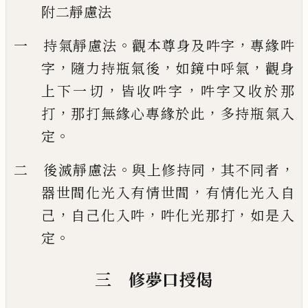
附二靜慮法
。
，
一 持氣靜慮法
觀本尊身及吽字
專緣吽
，
，
，
字
隨力持瓶氣後
如鏡中呼氣
觀身
，
，
上下
一切
皆收吽字
吽字又收於那
，
，
打
那打無緣心專緣於此
多持瓶氣入
。
定
。
，
，
二 後滅靜慮法
與上修持同
其不同者
，
器世間化光入有情世間
有情化光入自
，
，
，
己
自己化入吽
吽化光那打
如是入
。
定
三 修夢口授偈