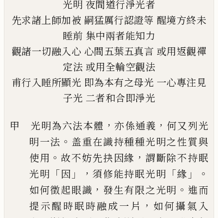
光明
夜間道行淨光者
先求諸上師加被
嗣猛厲行認證等
醒境方終未
睡前
集中兩者能知力
觀諸一切融入心
心間五葉五真言
或用返觀禪
定法
或用全輪空觀法
甫行入睡所顯光
即為本有之母光
一心專注見
子光
二者和合即淨光
，
，
甲 光明為六法本體
亦係通義
何又列光
。
明一法
盖重在識持種種光明之性質與
。
，
使用
故不妨先抉因緣
謂斷除不持眠
「
」，
「
」。
光明
因
須修能持眠光明
緣
，
。
如何徵起
眼識
發生有限之光明
進而
，
提示醒時眠時融成一片
如何攝氣入