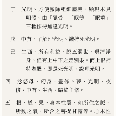
、
、
丁 光明
方便滅除粗細塵境
顯現本具
、
「
」「
」「
」
明體
由
覺受
眠薄
眠重
。
三種修
持通達光明
，
、
。
戊 中有
了解理光明
識持死光明
、
、
、
己 生西
所有利益
脫五濁世
現清淨
、
。
身
但有上中下之差別果
而上根補
、
、
。
特迦羅
即是死光明
證理光明
、
、
。
、
、
四 忿怒母
幻身
晝修
夢
光明
夜
。
、
、
。
修
中有
生西
臨終主修
、
、
。
、
、
五 根
道
果
身本性質
如所住之脈
、
。
所動之氣
所含之菩提甘露等
心本性