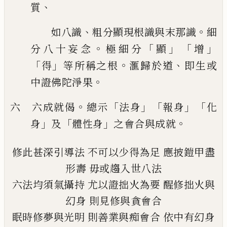
、
質
、
。
如八識
粗分顯現根識與末那識
細
。
「
」「
」
分八十妄念
極細分
顯
增
「
」
。
、
得
等所
稱之根
滙歸於道
即生或
。
中證佛陀淨果
。
「
」「
」「
六 六成就偈
總示
法身
報身
化
」
「
」
。
身
及
體性身
之會合與成就
修此甚深引導法
不可以少得為足
應披鎧甲盡
形壽
毋或趨入世八法
六法均須氣攝持
尤以證拙火為要
醒修拙火與
幻身
則見修與貪會合
眠時修夢與光明
則善業與痴會合
依中有幻身