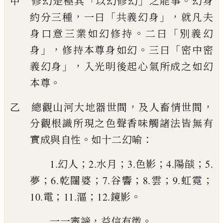
「
」
。
甲 修幻是極其
以幻修幻
之能事
幻身
，
「
」，
約分三種
一曰
共義幻身
就凡夫
。
「
身口
意三業如幻修持
二曰
別義幻
」，
。
「
身
修持本尊身如幻
三曰
密中密
」，
義幻身
入光明後起心氣所成之如幻
。
本尊
，
，
乙 總觀山河大地器世間
及人畜情世間
分觀根識所現之色聲香味觸諸法皆無有
。
：
實成
與自性
如十二幻喻
；
；
；
；
1.幻人
2.水月
3.色影
4.陽燄
5.
；
；
；
；
；
夢
6.乾闥婆
7.谷響
8.雲
9.虹霓
；
；
。
10.電
11.漚
12.鏡影
，
。
一一審諦
益信有徵