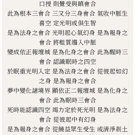
口授
則覺受與瞋會合
此為根本三會合
三又分三身會合
氣收中脈生
喜空
定光明或俱生智
是為法身之會合
光明起心氣幻身
是為報身之
會合
將粗質趨入中脈
變成依正報壇城
是為化身之會合
此為醒時三
會合
認識眠時之四空
於眠重光明入定
是為法身之會合
從彼起如幻
之身
是為報身之會合
夢中變化諸境界
顯依正二報壇城
是為化身之
會合
此為眠時三會合
死時能認識四空
竭力定於死光明
是為法身之
會合
從彼起中有幻身
是為報身之會合
從饒益眾生受生
或清淨剎土