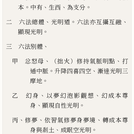
。
、
、
。
本
中有
生西
為支分
、
。
、
二 六法總體
光明道
六法亦互攝互融
。
顯現光明
、
三 六法別體
、
、
甲 忿怒母
（拙火）修持氣脈明點
打
。
、
通中脈
升降四喜四空
漸達光明三
。
摩地
、
、
乙 幻身
以夢幻泡影觀想
幻成本尊
、
。
身
顯現自性光明
、
、
、
丙
修夢
依習氣修夢身夢境
轉成本尊
、
。
身與剎土
成眠空光明