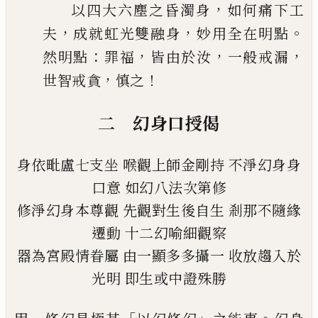
，
以四大六塵之昏濁身
如何痛下工
，
，
。
夫
成就虹光雙融身
妙用全在明點
：
，
，
，
然明點
罪福
皆由於汝
一般戒漏
，
！
世智戒貪
慎之
二 幻身口授偈
身依毗盧七支坐
喉觀上師金剛持
不淨幻身身
口意
如幻八法次第修
修淨幻身本尊觀
先觀對生後自生
剎那不隨緣
遷動
十二幻喻細觀察
器為宮殿情眷屬
由一顯多多攝一
收放趨入於
光明
即生或中證殊勝