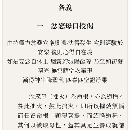
各義
一 忿怒母口授偈
由持靈力於靈穴
初則熱法得發生
次則經驗於
安樂
後則心得自在境
如是妄念自休止
烟霧幻城陽燄等
乃至如初發
曙光
無雲晴空次第現
漸得神牛降聖乳
四喜四空證淨果
，
。
忿怒母（拙火）為命根
亦為道種
，
，
養此拙火
鼓此拙火
即所以摧燒煩惱
，
，
。
而長養
命根
顯現菩提
而紹隆道種
，
其何以徵取母性
蓋其具足生養成就諸