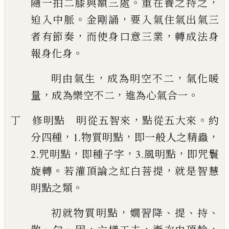
。
，
隨一拍二膝
與額三處
重在養之持之
。
，
迫入中脈
金剛誦
要入氣住氣出氣三
，
，
者有節奏
而使
身口意三業
轉成法身
。
報身化身
，
，
明由氣生
成為明空不二
氣化暖
，
，
。
量
成為樂空不二
進為心氣合一
，
。
丁 修明點 明從五智來
點從五大來
約
，
，
，
分四種
1.物質明點
即一般人之精蟲
，
，
，
2.
咒明點
即種子字
3.風明點
即咒鬟
。
，
旋轉
若灌頂論之紅白菩提
就是智慧
。
明點
之類
，
、
、
、
初就物質明點
𡢃
習降
提
持