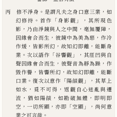
。
，
丙 修不淨身
是謂凡夫之身口意三業
如
。
「
」，
幻修持
首作
身影觀
其所現色
，
，
，
影
乃
由淨鏡與人之中間
毫無覆障
，
，
因緣會合而生
彼鏡中為美為惡
作冷
，
，
，
作煖
皆影
所幻
故知幻即離
能斷身
。
「
」，
業
次以語作
谷響觀
其厓凹與自
，
，
聲因緣會合而生
彼聲音為靜為躁
作
，
，
，
毀作譽
皆響所幻
故知幻即離
能斷
。
「
」，
口業
復次以意作
陽燄觀
其草上
，
，
如水
覓不可得
返觀自心迷亂與遷
，
，
，
流
猶如陽燄
如勘破無體
即明即
，
，
「
」，
空
一切所顯
亦即
空顯
尚何意
。
業之可言哉