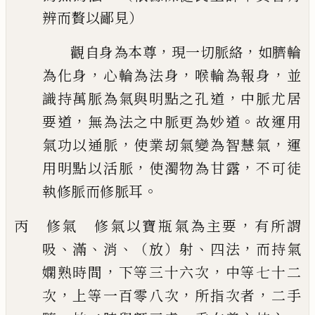
辨而贅以鄙見）
，
，
觀自身為本尊
現一切脈絡
如臍輪
，
，
，
為化身
心輪為法身
喉輪為報身
並
，
識持萬
脈為氣與明點之孔道
中脈尤居
，
。
要道
無為法之中脈更為妙道
故運用
，
，
氣功以通脈
使業刼氣變為智慧氣
運
，
，
用明點以活脈
使濁物為甘露
不可徒
。
執修脈而修脈
耳
，
丙 修氣 修氣以寶瓶氣為主要
有所謂
、
、
、
、
，
吸
滿
消
（放）射
四法
而持氣
，
，
嫻熟時
間
下等三十六次
中等七十二
，
，
，
次
上等一百零八次
所指次者
二手