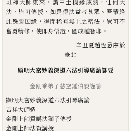
，
，
班禪大師東來
謂中土機緣成熟
任何大
，
，
。
法
皆可傳授
如是得法益者
甚眾
吾輩逢
，
，
此殊勝因緣
得聞稀有無上之密法
豈可不
，
，
。
奮勇精修
使即身悟證
圓成種
智耶
辛丑夏趙恆惖序於
臺北
顯明大密妙義深道六法引導廣論簒要
金剛乘弟子慧空鍾伯毅謹篡
顯明大密妙義深道六法引導廣論
吉祥大師造
金剛上師貢噶法獅子傳授
金剛上師法賢講授