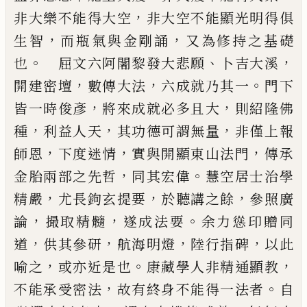
，
非大樂不
能得大空
非大空不能顯光明得俱
，
，
生智
而瓶氣與金剛誦
又為修持之基礎
。
、
，
也
屈文六
阿闍黎發大悲願
卜吉大溪
，
，
。
開建密壇
數傳大法
六成就乃其一
門下
，
，
皆一時俊彥
將
來成就必多且大
則紹隆佛
，
，
，
種
利益人天
其功德可謂無量
非僅上報
，
，
，
師恩
下度迷情
實與開顯東山法門
傳承
，
。
金胎兩部之先哲
同其宏偉
慧空居士治學
，
，
，
精嚴
尤長鉤玄提
要
於聽講之餘
參照廣
，
，
。
論
撮取精髓
遂成法要
余力慫印贈同
，
，
，
，
道
供其參研
航海明
燈
陸行指碑
以此
，
。
，
喻之
或亦近是也
康藏學人非精通顯教
，
。
不能承受密法
故有終身
不能得一法者
自