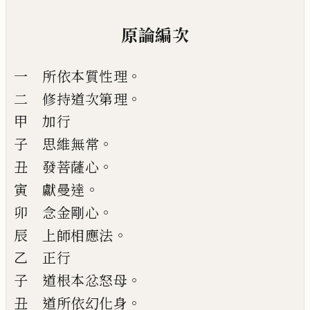
原論編次
。
一 所依本質性理
。
二 修持道次第理
甲 加行
。
子 思維無常
。
丑 發菩薩心
。
寅 獻曼達
。
卯 念金剛心
。
辰 上師相應法
乙 正行
。
子 道根本忿怒母
。
丑 道所依幻化身