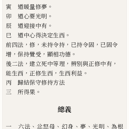
。
寅 道暖量修夢
。
卯 道心要光明
。
辰 道迎接中有
。
巳 道中心得決定生西
，
，
，
，
前四法
修
未持令持
已
持令固
已
固令
，
，
。
增
保持覺受
顯相功德
，
，
，
後二法
建立死中等理
辨別與正修中有
，
，
。
能生西
正修生西
生西利益
丙 歸結保守修持方法
。
三 所得果
總義
、
、
、
、
、
一 六法
忿怒母
幻身
夢
光明
為根