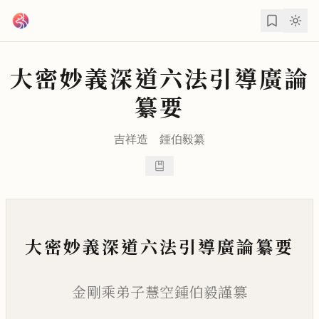
跳到主要內容
大密妙義深道六法引導廣論
纂要
吉祥造
鍾伯毅
纂
大密妙義深道六法引導廣論纂要
金剛乘弟子慧空鍾伯毅謹篡