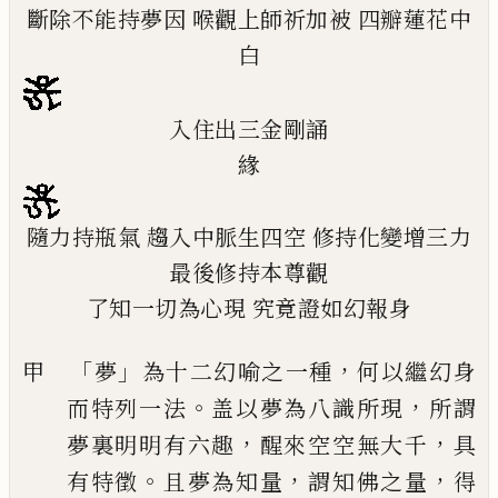
斷除不能持夢因
喉觀上師祈加被
四瓣蓮花中
白
入住出三金剛誦
緣
隨力持瓶氣
趨入中脈生四空
修持化變增三力
最後修持本尊觀
了知一切為心現
究竟證如幻報身
「
」
，
甲
夢
為十二幻喻之一種
何以繼幻身
。
，
而特列一法
盖以夢為八識所現
所謂
，
，
夢裏
明明有六趣
醒來空空無大千
具
。
，
，
有特徵
且夢為知量
謂知佛之量
得