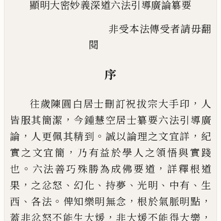
顯明大密妙義深道六法引導廣論簒要
非受本法傳受者請毋翻
閱
序
，
往歲陳圓白居士刪訂祝拔宗大手印
人
，
皆服其簡潔
今鍾慧空居
士
纂要六法引導廣
，
。
，
論
人更佩其精到
誠以論理之文宜詳
紀
，
實之文宜簡
乃有益於學人之領悟與實踐
。
，
也
六法善巧殊勝為成佛要道
詳釋根道
，
、
、
、
、
、
果
之忿怒
幻化
持夢
光明
中有
生
、
。
，
，
西
各
法
俾知樂明無念
根於氣脈明點
，
，
蓋非忿怒不能生大煖
非大煖不能得大樂