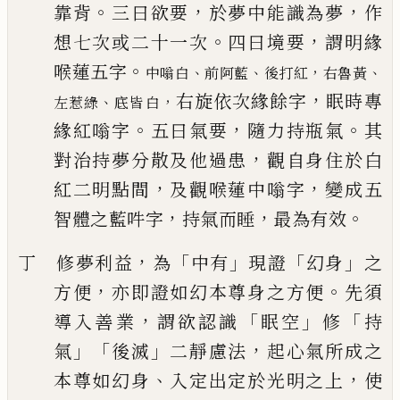
。
，
，
靠背
三曰
欲要
於夢中能識為夢
作
。
，
想七次或二十一次
四曰境要
謂明緣
。
喉蓮五字
、
、
，
、
中嗡白
前阿藍
後打紅
右魯黃
，
右旋依次緣餘字
眠時專
、
，
左惹綠
底皆白
。
，
。
緣紅嗡字
五曰氣要
隨力持瓶氣
其
，
對治持夢分散及他過患
觀自身住於白
，
，
紅二明點間
及觀喉蓮中嗡字
變成五
，
，
。
智
體之藍吽字
持氣而睡
最為有效
，
「
」
「
」
丁 修夢利益
為
中有
現證
幻身
之
，
。
方便
亦即證如幻本尊身之方便
先須
，
「
」
「
導入
善業
謂欲認識
眠空
修
持
」「
」
，
氣
後滅
二靜慮法
起心氣所成之
、
，
本尊如幻身
入定出定於光明之上
使