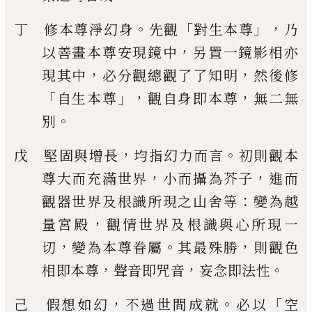
。
「
」，
丁 修本尊淨幻身
先觀
對生本尊
乃
，
以善畫本尊安現鏡中
另置一鏡影相亦
，
，
現其
中
必分觀總觀了了知明
然後修
「
」，
，
自生本尊
觀自身即本尊
無二無
。
別
，
。
戊 堅固與增長
均指幻力而言
初則觀本
，
，
尊大而充滿世界
小而攝為芥子
進而
：
觀器
世界及根識所現之山舍等
變為越
，
量宮殿
觀情世界及根識與心所現一
，
。
，
切
變為本
尊眷屬
其最殊勝
則觀色
，
，
。
相即本尊
聲音即咒音
妄念即法性
，
。
「
己 假想如幻
不過世間成就
必以
空