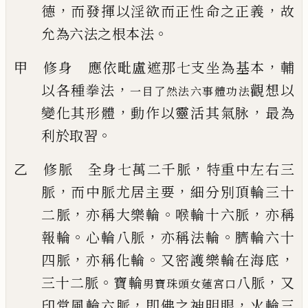
，
，
德
而發揮
以淫欲而正性命之正義
故
。
允為六法之根本法
，
甲 修身 應依毗盧遮那七支坐為基本
輔
，
以各種拳法
觀想以
一目了然法六事體功法
，
，
變化其形體
動作以靈活其氣脉
最為
。
利於取習
，
乙 修脈 全身七萬二千脈
特重中左右三
，
，
脈
而中脈尤居主要
細分別頂輪三十
，
。
，
二脈
亦稱大樂輪
喉輪十六脈
亦稱
。
，
。
報輪
心輪八脈
亦稱法輪
臍輪六十
，
。
，
四脈
亦
稱化輪
又密護樂輪在海底
。
，
三十二脈
寶輪
八脈
又
男寶珠頭女蓮宮口
，
，
印堂風輪六脈
即
佛之神明眼
火輪三