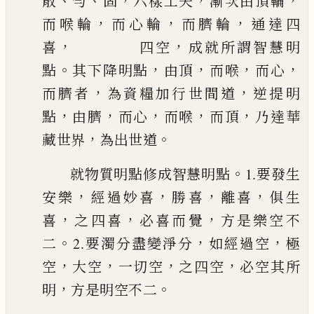
、
、
，
，
，
散
勻
固
六樣工夫
漸次由頂輪
，
，
，
而喉輪
而心輪
而臍輪
通達四
，
，
喜
四空
成就所謂智慧明
。
，
，
，
，
點
其下降明點
由
頂
而喉
而心
，
，
而臍者
為資糧加行世間道
逆提明
，
，
，
，
，
點
由臍
而心
而喉
而
頂
乃達華
，
。
藏世界
為出世道
。
就物質明點修成智慧明點
1.要發生
，
，
，
，
安樂
經過妙喜
勝喜
離喜
俱生
，
，
，
喜
之四
喜
必喜而覺
方是樂空不
。
，
，
二
2.要濁分盡變淨分
如經過空
極
，
，
，
，
空
大空
一切
空
之四空
必空其所
，
。
明
方是明空不二