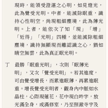
，
，
，
現時
能領受澄湛之心明
如見燈光
。
，
，
此為覺受
光明
中者
能滅除眠重
識
，
，
持心性明空
尚現粗細塵境
此為薄光
。
，
「
」「
」
明
上者
能
依次了知
現
增
「
」「
」
，
近得
光明
四種
並能滅除粗細
，
，
塵境
識持無顯現而
離認識之心
猶如
，
。
晴空無雲
此為真正眠光明
「
」，
「
丁 最勝
眠重光明
次則
眠薄光
」，
「
」。
，
明
又次
覺受光明
若其進度
，
，
可由覺受
增長
而累進眠薄
再累進眠
。
，
重
增長覺受光明者
觀身內中脈如水
，
，
，
晶柱
心際現
蓮花
花中現白吽字
放
，
，
光滿全身
或滿修室
乃至照澈寺宇及