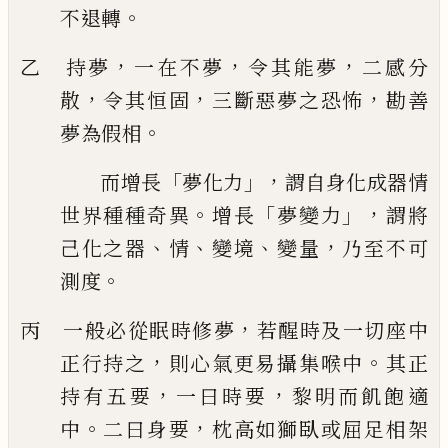
。
不退轉
，
，
，
乙 持夢
一在不夢
令其能夢
二感分
，
，
，
散
令其恒固
三斷惡夢之恐怖
勘善
。
夢為假
相
「
」，
而增長
夢化力
謂自身化成器情
。
「
」，
世界種種奇異
增長
夢變力
謂將
、
、
、
，
己化之
器
情
變境
變量
乃至不可
。
測度
，
丙 一般必從眠時修夢
若醒時及一切座中
，
。
正行持之
則心氣更易攝集喉中
其正
，
，
持有
五要
一曰時要
黎明而飢飽適
。
，
中
二曰身要
枕高如獅臥或屈足相架