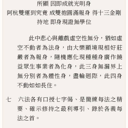
所顯
因即成就光明身
阿杭雙運到究竟
成雙抱圓滿報身
得十三金剛
持地
即身現證無學位
，
此中悲心與離戲虛空性無分
猶如虛
，
空不動者為法身
由大樂顯境現相好莊
，
嚴者為
報身
隨機應化現種種身廣作饒
，
益眾生事業者為化身
此三身無漏界上
，
，
無分別者為
體性身
盡輪
𢌞
際
此四身
。
不動如如長住
、
七 六法各有口授七字偈
是簡練每法之精
、
、
要
確示修持之最利導引
錄於各義每
。
法之
首