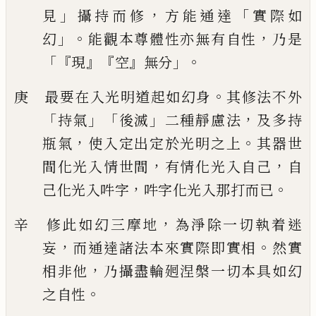
」
，
「
見
攝持而修
方能通達
實際如
」。
，
幻
能觀
本尊體性亦無有自性
乃是
「『
』『
』
」。
現
空
無分
。
庚 最要在入光明道起如幻身
其修法不外
「
」「
」
，
持氣
後滅
二種靜慮法
及多持
，
。
瓶氣
使入定出定於光明之上
其器世
，
，
間化光入情世間
有情化光入自己
自
，
。
己化光入
吽字
吽字化光入那打而已
，
辛 修此如幻三摩地
為淨除一切執着迷
，
。
妄
而通達諸法本來實際即實相
然實
，
相非他
乃攝盡輪
𢌞
涅槃一切本具如幻
。
之自性