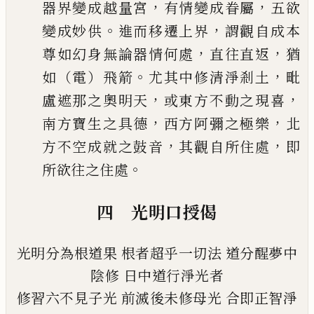
，
，
器界變成越量宮
有情變成眷屬
五欲
。
，
變成妙供
進而
移遷上界
謂觀自成本
，
，
尊如幻身無論器情何處
直往直返
猶
。
，
如（電）飛箭
尤其
中修清淨剎土
毗
，
，
盧遮那之奧明天
或東方不動之現喜
，
，
南方寶生之具德
西方阿
彌之極樂
北
，
，
方不空成就之鼓音
其觀自所住處
即
。
所欲往之住處
四 光明口授偈
光明分為根道果
根者超乎一切法
道分醒夢中
陰修
日中道行淨光者
修習六不見子光
前滅後未修母光
合即正智淨