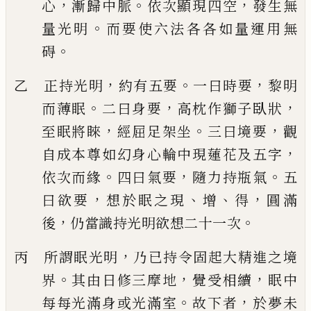
，
。
，
心
漸歸中脈
依次顯現四空
發生無
。
量光明
而要使六法各各如量運用無
。
碍
，
。
，
乙 正持光明
約有五要
一曰時要
黎明
。
，
，
而薄眠
二曰身要
高枕作獅子臥狀
，
。
，
至眠
將睞
經屈足架坐
三曰境要
觀
，
自成本尊如幻身心輪中現蓮花及五字
。
，
。
依次而緣
四曰氣要
隨力持瓶氣
五
，
、
、
，
曰欲要
想於眠之現
增
得
圓滿
，
。
後
仍當識持光
明欲想二十一次
，
丙 所謂眠光明
乃已持令固起大精進之境
。
，
，
界
其由日修三摩地
覺受相續
眠中
。
，
每每
光滿身或光滿室
故下者
於夢未