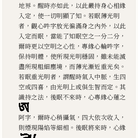
。
，
地界
醒時亦如此
以此嚴持身心相緣
，
。
入定
使一切明顯了知
若眠薄光明
，
，
者
觀心吽字放光徧滿身
之內外
以此
，
，
入定而眠
當能了知眠空之一分二分
，
，
爾時更以空明之心性
專緣心
輪吽字
，
，
保持明體
使所現光明穩固
雖未能滅
，
。
盡所現粗細塵境
而薄光漸近重光
矣
，
，
若眠重光明者
謂醒時氣入中脈
生四
，
。
空或四喜
由光明上或俱生智而定
其
，
，
識持之法
後眠不來時
心專緣心蓮之
，
，
，
阿字
爾時心稍攝氣
四大依次收入
。
，
則
煙現陽焰等細相
後眠將來時
心緣