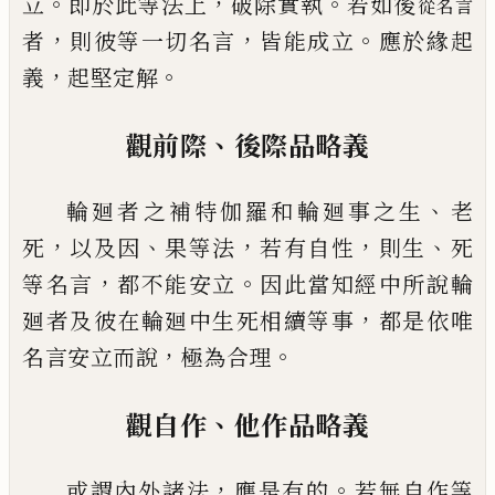
。
，
。
立
即於此等法上
破除實執
若如後
從名言
，
，
。
者
則彼等一切名言
皆能成立
應於緣起
，
。
義
起堅定解
、
觀前際
後際品略義
、
輪廻者之補特伽羅和輪廻事之生
老
，
、
，
，
、
死
以及因
果等法
若有自性
則生
死
，
。
等名言
都
不能安立
因此當知經中所說輪
，
廻者及彼在輪廻中生死相續等事
都是依唯
，
。
名言安立而說
極為
合理
、
觀自作
他作品略義
，
。
或謂內外諸法
應是有的
若無自作等