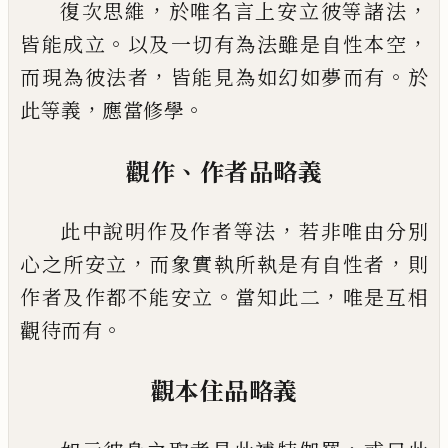
，
，
復次思維
於唯名言上安立彼等諸法
。
，
皆能成立
以及一切有為法雖是自性本空
，
。
而現為彼
法者
皆能見為如幻如夢而有
於
，
。
此等義
應當修學
、
觀作
作者品略義
，
此中說明作及作者等法
若非唯由分別
，
，
心之所安立
而象實執所執是有自性者
則
。
，
作者及作
都不能安立
當知此二
唯是互相
。
觀待而有
觀本住品略義