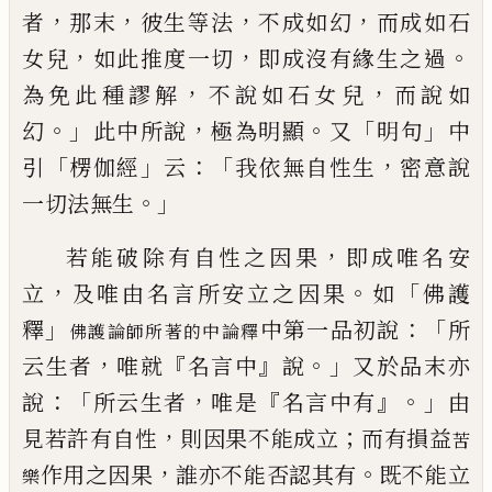
，
，
，
，
者
那末
彼生等法
不成如幻
而成如石
，
，
。
女兒
如此推度一切
即
成沒有緣生之過
，
，
為免此種謬解
不說如石女兒
而說如
。」
，
。
「
」
幻
此中所說
極為明顯
又
明
句
中
「
」
：「
，
引
楞伽經
云
我依無自性生
密意說
。」
一切法無生
，
若能破除有自性之因果
即成唯名安
，
。
「
立
及唯由名言所安立之因果
如
佛護
」
：「
釋
中第一品初說
所
佛護論師
所著的中論釋
，
『
』
。」
云生者
唯就
名言中
說
又於品末亦
：「
，
『
』。」
說
所云生者
唯是
名言中有
由
，
；
見若許有自性
則因果不能成立
而有損益
苦
，
。
作用之因果
誰亦不
能否認其有
既不能立
樂