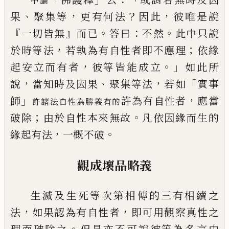
中論
、
，
？
，
果
聚集等
更有何法
因此
彼唯是說
『
』
。
：
。
一切皆
無
而已
答曰
不然
此中只說
，
；
於時等法
若執為有自性者即不應理
依緣
，
。」
起安立而有者
彼
等皆能成立
如此所
，
、
，
「
說
當知時及因果
聚集等法
若如
實事
」
，
師
許為
有自性者
應當
許諸法自性為勝義有的
；
。
破除
由於自性本來無故
凡依因緣而生的
，
。
緣起有法
一概不破
觀成壞品略義
生滅及生死等次第相傳的三有相續之
，
，
法
如果認為有自性者
即可用觀察真性之
。