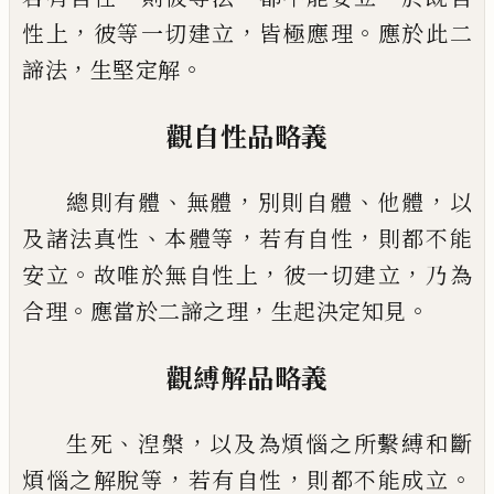
，
，
。
性上
彼
等一切建立
皆極應理
應於此二
，
。
諦法
生堅定解
觀自性品略義
、
，
、
，
總則有體
無體
別則自體
他體
以
、
，
，
及諸法真性
本體等
若有自性
則都不能
。
，
，
安立
故
唯於無自性上
彼一切建立
乃為
。
，
。
合理
應當於二諦之理
生起決定知見
觀縛解品略義
、
，
生死
湼槃
以及為煩惱之所繫縛和斷
，
，
。
煩惱之解脫等
若有自性
則都不能成立