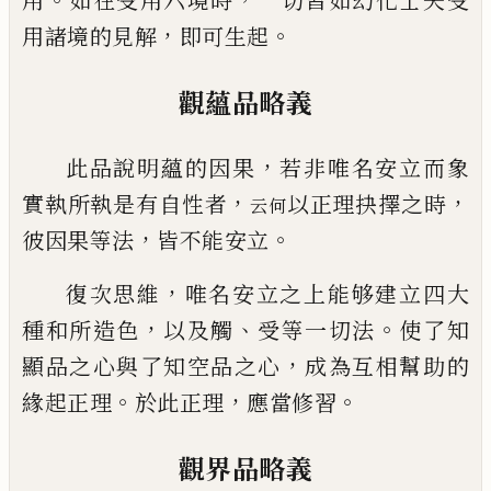
用
如在受用六境時
一切皆如幻化士夫受
，
。
用諸境的見解
即可生起
觀蘊品略義
，
此品說明蘊的因果
若非唯名安立而象
，
，
實執所執是有自性者
以正理抉擇之時
云何
，
。
彼因
果等法
皆不能安立
，
復次思維
唯名安立之上能够建立四大
，
、
。
種和所造色
以及觸
受等一切法
使了知
，
顯品之心
與了知空品之心
成為互相幫助的
。
，
。
緣起正理
於此正理
應當修習
觀界品略義