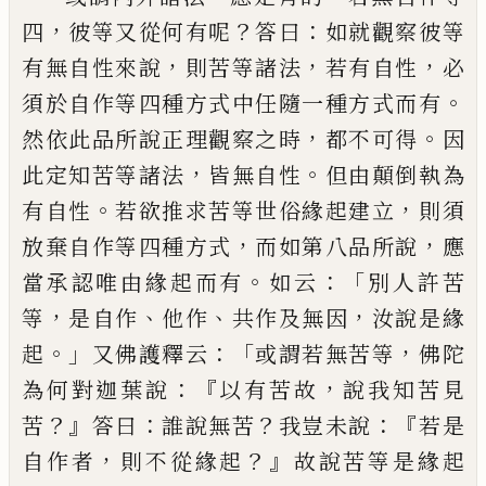
，
？
：
四
彼等又從何有呢
答曰
如就觀察彼等
，
，
，
有無自性
來說
則苦等諸法
若有自性
必
。
須於自作等四種方式中任隨一種方式而有
，
。
然依此品所說正理
觀察之時
都不可得
因
，
。
此定知苦等諸法
皆無自性
但由顛倒執為
。
，
有自性
若欲推求苦等世俗
緣起建立
則須
，
，
放棄自作等四種方式
而如第八品所說
應
。
：「
當承認唯由緣起而有
如云
別人
許苦
，
、
、
，
等
是自作
他作
共作及無因
汝說是緣
。」
：「
，
起
又佛護釋云
或謂若無苦等
佛陀
：『
，
為何對
迦葉說
以有苦故
說我知苦見
？』
：
？
：『
苦
答曰
誰說無苦
我豈未說
若是
，
？』
自作者
則不從
緣起
故說苦等是緣起