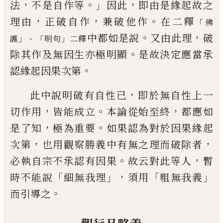
，
。」
，
法
不是自作等
因此
即由是緣起故之
，
，
。
理由
正破自作
兼破他作
在二釋
「
佛
。
，
中都如是說
又由此理
破
」、「
」
護
明句
二釋
。
除其作及無因生亦極明顯
是故決定
應當承
。
認緣起因果次第
，
此中說明破有自性已
即於無自性上一
，
。
，
切作用
皆能成立
本論從始至終
都應如
，
。
是了知
極為重要
如果認為對於因果緣起
，
，
次第
也用觀察勝義中有無之理而破除者
。
，
必執自宗不承認有
因果
故云對此等人
暫
「
」，
「
」
時不能說
細無我理
須用
粗無我義
。
而引導之