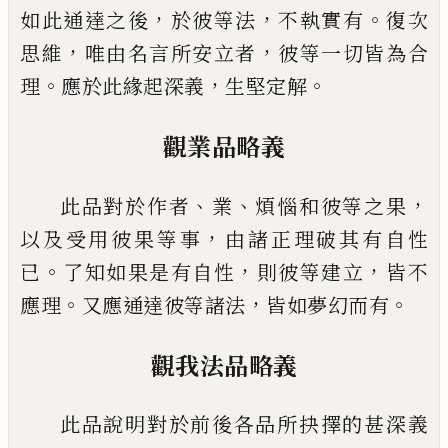
，
，
。
如此通達
之後
於彼等法
不執實有
復次
，
，
思維
唯由名言所安立者
彼等一切皆為合
。
，
。
理
應於此緣起深
義
生堅定解
觀業品略義
、
、
，
此品對於作者
業
煩惱和彼等之果
，
以及受用彼果等事
由諸正理破其有自性
。
，
，
已
了知如
果是有自性
則彼等建立
皆不
。
，
。
應理
又應通達彼等諸法
皆如夢幻而有
觀我法品略義
此品說明對於前後各品所抉擇的甚深義