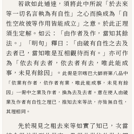
，
「
若欲如此通達
須將此中所說
於去來
」
「
等一切名言執為有自性
之心而換成為
自
」
。
性空故彼
等作用皆能成立
之意
於此正理
。
：「
，
須生定解
如云
由作者及作
當知其餘
。」「
」
：「
法
明句
釋
曰
由破有自性之去及
，
。」
去者已
當知唯是互相觀待而有
亦可作
「
，
，
為
依去有去者
依去者有
去
唯此能成
，
」。
事
未見有餘因
此偈是宗喀巴大師將第八品中
「
，
，
，
依業有作者
依作者有業
唯此能成事
未見有
餘
」
，
。
因
一偈中之業及作者
換為去及去者
意在使人由破
，
，
，
業及作者有自性之理已
推知去來等法
亦皆無自性
。
其理相同
，
先於現見之粗去來等如實了知已
次當