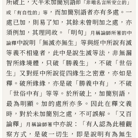
，
所破上
大
半未加簡別語
「
」
即
非唯名言所安立的
，
。
而加簡別語者亦有多處
一
「
」
或
有自性的
等
，
，
，
處已加
則易了
知
其餘未曾明加之處
亦
，
。「
」
須例加
其理同故
明句
月稱論師所著的中
「
」
中說明
無滅亦無
生
等與經中所說有滅
論釋
，
，
等義不相違者
此中是說生滅等法
非無漏
，
「
」，
「
智所緣境體
只破
勝義生
不破
世俗
」
，
生
又對經中所說從四緣生之密意
亦如是
。
，
「
」，
釋
破所緣緣
亦是破
勝義中有
不破
「
」
。
，
，
世俗中有
等等
於所破上
加簡別語
。
。
最為明顯
加的處所亦多
因此在釋文義
，
，
。「
時
對
於未加簡別之處
不可誤解
又百
」
：「
論釋
中亦說
有人認為此種觀
月稱論師著
，
，
察方式
是破
一切生
即是說明有為無生