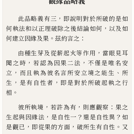
觀緣品略義
，
此品略義有三
即說明對於所破的是如
，
何執法和以正理破除之後結論如何
以及如
。
：
何建立因
緣及果
茲約言之
，
由種生芽及從薪起火等作用
當眼見耳
，
，
聞之時
若認為因果二法
不僅是唯名安
，
、
立
而且執
為彼名言所安立境之能生
所
，
，
生
是有自性者
即是對於所破起執之行
。
相
，
，
：
彼所執境
若許為有
則應觀察
果之
，
？
？
生起與因緣法
是自性一
還是自性異
如
，
，
。
是觀已
即從果的方面
破所生有自性
又