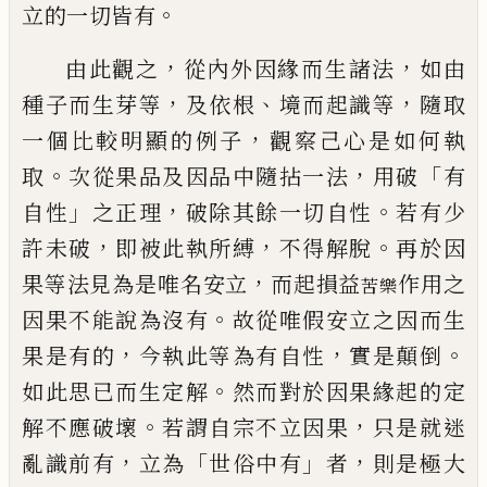
。
立的一切皆有
，
，
由此觀之
從內外因緣而生諸法
如由
，
、
，
種子而生芽等
及依根
境而起識等
隨取
，
一個比較
明顯的例子
觀察己心是如何執
。
，
「
取
次從果品及因品中隨拈一法
用破
有
」
，
。
自性
之正理
破除
其餘一切自性
若有少
，
，
。
許未破
即被此執所縛
不得解脫
再於因
，
果等法見為是唯名安立
而起
損益
作用之
苦樂
。
因果不能說為沒有
故從唯假安立之因而生
，
，
。
果是有的
今執此等為有自性
實
是顛倒
。
如此思已而生定解
然而對於因果緣起的定
。
，
解不應破壞
若謂自宗不立因果
只是就迷
，
「
」
，
亂識前有
立為
世俗中有
者
則是極大