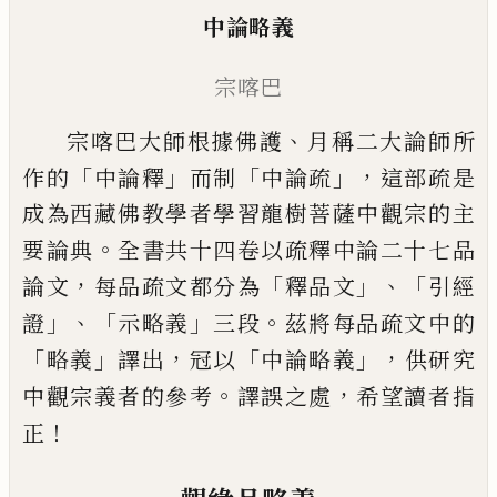
中論略義
宗喀巴
、
宗喀巴大師根據佛護
月稱二大論師所
「
」
「
」，
作的
中論釋
而制
中論疏
這部疏是
成為西藏
佛教學者學習龍樹菩薩中觀宗的主
。
要論典
全書共十四卷以疏釋中論二十七品
，
「
」、「
論文
每品疏文都
分為
釋品文
引經
」、「
」
。
證
示略義
三段
茲將每品疏文中的
「
」
，
「
」，
略義
譯出
冠以
中
論略義
供研究
。
，
中觀宗義者的參考
譯誤之處
希望讀者指
！
正