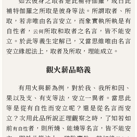
，
如云彼身之取者是此補特伽羅
或曰此
。
、
補特伽羅之所取是彼身等法
所謂取者
所
，
，
取
若非
唯由名言安立
而象實執所執是有
，
，
自性者
所取和取者之名言
皆不能安
云何
。
，
立
於此等義生
定解已
又當思維唯由名言
，
，
。
安立緣起法上
取者及所取
理能成立
觀火薪品略義
，
、
、
有用火與薪為例
對於我
我所和因
、
，
。
果以及支
有支等法
安立一異者
當思此
？
等是從有
自性而安立呢
還是從名言而安
？
，
立
次用此品所說正理觀察之時
了知若如
，
、
，
前
者
則所
燒
能燒等名言
皆不能安
有自性