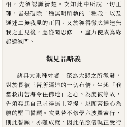
，
。
相
先須
認識清楚
次知此中所說一切正
，
，
理
皆是破除二種無明所執的二種我
以及
。
通達二無我見的正因
又於獲得徹底通達無
，
，
我之正見後
應從聞思修三
盡力使成為緣
。
起還滅門
觀見品略義
，
，
諸具大乘種姓者
深為大悲之所激發
，
「
對於長被三苦所逼迫的一切有情
生起
我
」
。
，
當救出苦
海令住佛地
之心
為度彼等故
，
先須發起自己求得無上菩提
以願菩提心為
。
，
體的堅固誓願
次
見若不修學六波羅蜜行
，
。
則此誓願
亦難成就
因此依照儀軌正受行