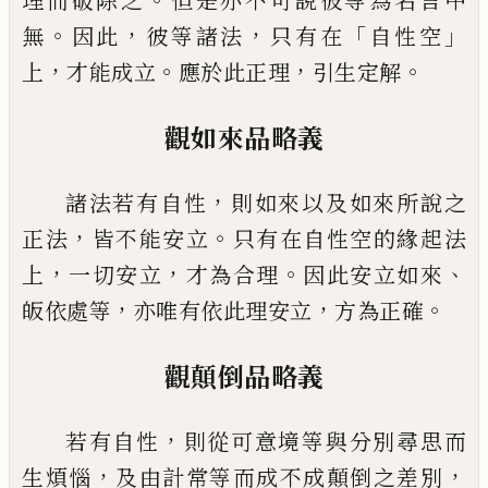
理而破除之
但是亦不可說彼等為名言中
。
，
，
「
」
無
因此
彼等諸法
只有在
自性空
，
。
，
。
上
才能成立
應於此正
理
引生定解
觀如來品略義
，
諸法若有自性
則如來以及如來所說之
，
。
正法
皆不能安立
只有在自性空的緣起法
，
，
。
、
上
一切
安立
才為合理
因此安立如來
，
，
。
皈依處等
亦唯有依此理安立
方為正確
觀顛倒品略義
，
若有自性
則從可意境等與分別尋思而
，
，
生煩惱
及由計常等而成不成顛倒之差別