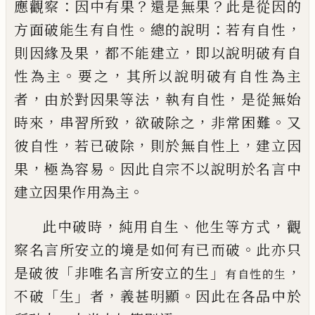
：
？
？
應觀察
因中有果
還是無果
此是從因的
。
：
，
方面破能生有自
性
總的說明
若有自性
，
，
則因緣及果
都不能建立
即以說明破有自
。
，
性為主
要之
其所以說
明破有自性為主
，
，
，
者
由於對因果等法
執有自性
是從無始
，
，
，
。
時來
串習所致
欲破除之
非常困
難
又
，
，
，
彼自性
若已破除
則於無自性上
建立因
，
。
果
極為容易
因此自宗不以說明於名言中
。
建
立因果作用為主
，
、
，
此中破時
純用自生
他生等方式
觀
。
察名言所安立的境是如何有已而破
此亦只
「
」
，
是破彼
非唯名言所安立的生
有自性的生
「
」
，
。
不破
生
者
義甚明顯
因此在各品中於