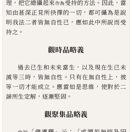
，
。
，
理
把它總攝起來
受持的方法
因此
當
作為
，
知由
甚深正見所抉擇的一切
都可攝為是說
，
明我法二者皆無自性已
應如此中所說而受
。
持之
觀時品略義
，
過去已生和未來當生
以及現在生已未
，
。
，
滅等三時
皆無自性
只有在無自性上
彼
。
，
等一切才
能成立
應當如是思維
使對於二
，
。
諦所生定解
逐漸堅固
觀聚集品略義
「
」
：「
佛護釋
云
或謂若無時及因