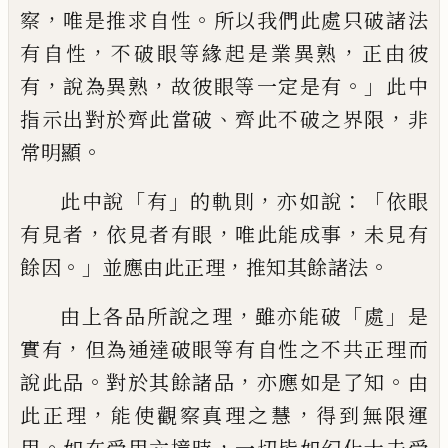
，
。
察
唯是推求自性
所以我們此處只破諸法
，
，
有自性
不破眼等緣起是業異熟
正由彼
，
，
。」
有
說為異熟
故彼眼等一定是有
此中
、
，
指示出對於齊此當破
齊此不破之界限
非
。
常明顯
「
」
，
：「
此中說
有
的軌則
亦如說
依眼
，
，
，
有見者
依見者有眼
唯此能成事
未見有
。」
，
。
餘因
並
應由此正理
推知其餘諸法
，
「
」
由上各品所說之理
雖亦能破
處
是
，
實有
但為通達破眼等有自性之不共正理而
。
，
。
說此品
對於其餘諸品
亦應如是了知
由
，
，
此正理
能使觀察真理之慧
得到無限運
。
，