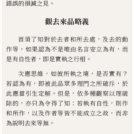
。
錯誤的損減之見
觀去來品略義
，
首須了知對於去者和所去處
及去的動
，
，
作等
如果認為不是唯由名言安立為有
而
，
。
是有自性
者
即是實執之行相
，
，
？
次應思維
如彼所執之境
是否實有
，
，
若認為有
即被此品眾多理門之所破斥
於
。
，
此應當引
生定解
但是
依多種觀察以理破
，
：
，
除的
亦只為令得了知
若執有自性
則作
，
，
和所作
以及作者
等皆不能成立之故
而非
。
為說明去來等無