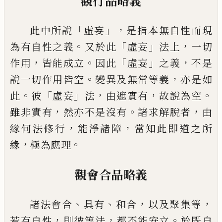
觀行品略義
「
」，
此中所說
虛妄
是指本無自性而現
。
「
」
，
為有自性之義
又於此
虛妄
法上
一切
，
。
「
」
，
作用
皆
能成立
因此
虛妄
之義
不是
。
，
說一切作用皆空
變異及無常等義
亦是如
。
「
」
，
，
。
此
彼
虛妄
法
由遮實有
故說為空
，
。
，
雖非實有
然亦不是沒有
諸求解脫者
由
，
，
緣何法修行
能淨諸障
當
知此即道之所
，
。
緣
極為應理
觀會合品略義
、
、
，
，
諸法會合
具有
和合
以及聚集等
，
，
。
若有自性
則彼等法
都不能安立
於既自