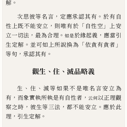
。
解
，
。
次思彼等名言
定應承認其有
於有自
，
「
」
性上既不能安立
則唯有於
自性空
上安
，
。
，
立一切
法
最為合理
於緣起義
應當引
如是
。
「
」
生定解
並可如上所說換為
依貪有貪者
，
。
等句
承認
其有
、
、
觀生
住
滅品略義
、
、
生
住
滅等如果不是唯名言安立為
，
，
有
而象實執所執是有自性者
以正理觀
云何
，
，
。
察之時
彼生等三法
都不能安立
應於此
，
。
理
引生定解