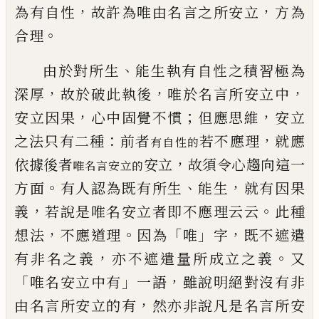
，
，
為有自性
故許為唯由名言之所安立
方為
。
合理
、
由於對所生
能生執有自性之積習極為
，
，
，
深厚
故於破此執後
唯於名言所安立中
，
；
，
安立因果
心中固覺不慣
但應思維
安立
：
，
之法只有二種
前者
若不應理
就應
有自性的
，
依據後者
安立
故須令心趨向這一
唯名
言安立的
。
、
，
方面
有人認為既有所生
能生
就有因果
，
。
義
若說是唯名安
立者即不應理云云
此種
，
。
「
」
，
想法
不應道理
因為
唯
字
既不遮遣
，
。
有非名之義
亦不遮遣量所
成立之義
又
「
」
，
唯名安立中有
一語
雖說明絕對沒有非
，
由名言所安立的有
然亦非說凡是名言
所安