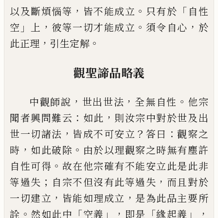
，
。
「
以及斷煩
惱等
皆不能成立
只有於
自性
」
，
。
，
空
上
彼等一切才能成立
須令自心
於
，
。
此正理
引生定
解
觀聖諦品略義
，
，
。
中觀師說
世出世法
全無自性
他宗
：
，
聞者興問難云
如此
則汝宗中對於世及出
，
？
：
世一切諸
法
皆成不可安立
答曰
觀察之
，
。
時
如此破除
由於以理觀察之時無有塵許
。
自性可得
故在他
宗確有不能安立此是此非
；
，
等過失
自宗不但沒有此等過失
而且對於
，
，
一切建立
皆能如理成立
是為此品主要所
。
「
」，
「
」，
詮
然如此中
空義
即是
緣起義