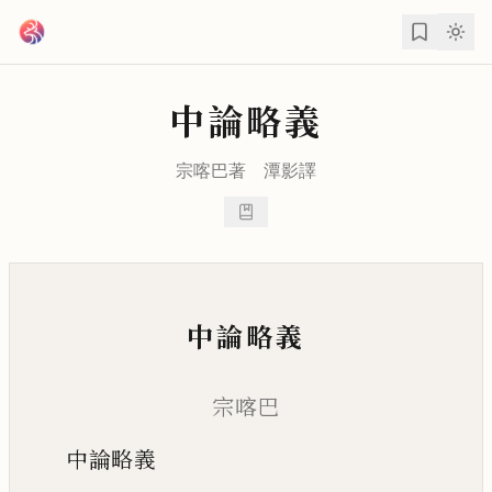
跳到主要內容
中論略義
宗喀巴
著
潭影
譯
中論略義
宗喀巴
中論略義