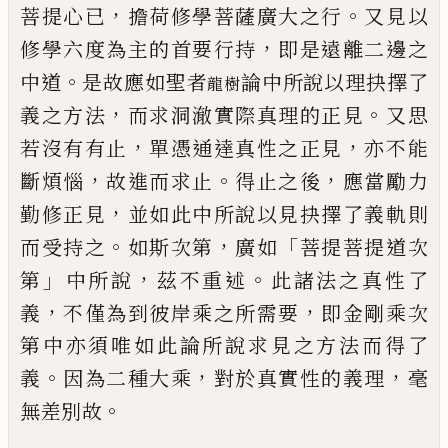
，
。
菩提心已
擔荷修學菩薩廣
大之行
又見以
，
修學六度為主的首要行持
即是遠離二邊之
。
中道
是故應如聖者
論中所說
以理抉擇了
龍樹
，
。
義之方法
而求洞澈實際真理的正見
又思
，
，
若沒有有止
單憑通達真性之正見
亦不
能
，
。
，
斷煩惱
故進而求止
得止之後
應當勵力
，
勤修正見
並如此中所說以見抉擇了義軌則
。
，
「
而受持
之
如斯次第
廣如
菩提菩提道次
」
，
。
第
中所說
茲不重述
此諸法之真性了
，
，
義
不僅為到彼岸
乘之所需要
即金剛乘次
第中亦須唯如此論所說求見之方法而得了
。
，
，
義
因為二種大乘
對於真實
性的義理
毫
。
無差別故