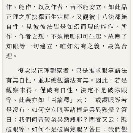
、
，
，
，
作
能作
以及作者
皆不能安立
如此品
。
正理之所抉
擇而生定解
又觀彼十八法都無
，
、
自性
見彼彼法皆是如幻而現的能作
所
、
，
。
作
作者之想
不須策
勵即可生起
故應了
，
，
知眼等一切建立
唯如幻有之義
最為合
。
理
，
復次以正理觀察者
只是推求眼等諸法
，
。
，
有無自性
並非總觀諸法有無
因此
若是
，
，
觀察未得
僅破有自性
決定不是破除眼
。
「
」
：「
等
此義亦如
百論釋
云
或謂眼等若
，
？
是沒有
如何安立眼等
諸根是業異熟體
答
：
？
：
曰
我們何曾破業異熟體耶
問者又云
既
，
？
：
破眼等
如何不是破異熟體
答
曰
我們觀