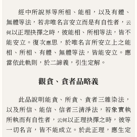
、
，
、
經中所說界等所相
能相
以及有體
，
，
無體等法
若非唯名言安立而是有自性者
云
，
、
，
以
正理抉擇之時
彼能相
所相等法
皆不
何
。
，
能安立
復次
思
於唯名言所安立上之能
應
、
、
、
，
。
相
所
相
有體
無體等法
皆能安立
應
，
，
。
當依此軌則
於二諦義
引生定解
、
觀貪
貪者品略義
、
、
，
此品說明能貪
所貪
貪者三雜染法
、
、
，
以及所信
能信
信者三清淨法
若象實執
，
，
所執而有
自性者
以正理抉擇之時
彼等
云何
，
。
，
一切名言
皆不能成立
於此正理
應生定