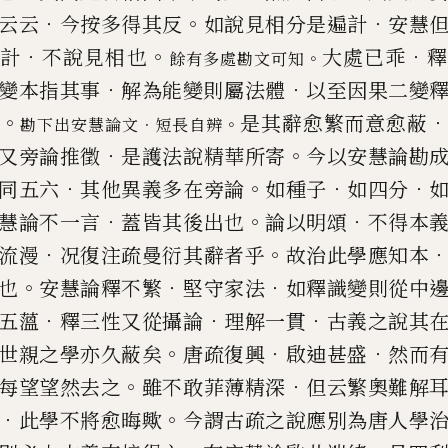
．
。
．
云云
今按多得其反
如說見相分
是遍計
安慧
．
。
．
遍計
不說見相也
大處已乖
。
餘有多處勘文可知
．
．
變本指其事
解為能變則屬法體
以至因果二變
。
是其辭愈繁而意愈蔽
．
。
勘下出安慧論文
短長自辨
．
。
又旁論推徵
是
護法說精華所寄
今以安慧論勘
．
。
．
．
同五六
其他異義多在旁論
如
種子
如四分
．
。
．
慧論不一言
蓋皆其後出也
論以明頌
不得本
．
。
流漫
况復注疏曼衍其辭者乎
故治此學應知本
。
．
．
也
安慧論釋不繁
堅守家法
如釋識變則從中
．
．
．
五薀
釋三性又從攝
論
理解一貫
古義之說其
。
．
．
世親之學亦久蔽矣
唐疏復興
啟迪甚盛
然而
。
．
每望望然去之
雖不敢菲薄精深
但云繁奧難解
．
。
此學不將愈晦歟
今謂古疏之說應別為唐人學