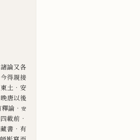
本諸論又各
。
今得親接
．
備東土
安
故晚唐以後
．
有釋論
安
。
．
四載前
．
家藏書
有
師影寫而