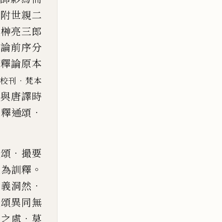
．
附世親二
人榊亮三郎
就論
前序分
慧釋論原本
．
校刊
梵本
獨與唐譯時
．
循釋通頌
．
頌
撮要
。
是為訓釋
．
意義洞然
孤頌異同無
．
異之處
莫