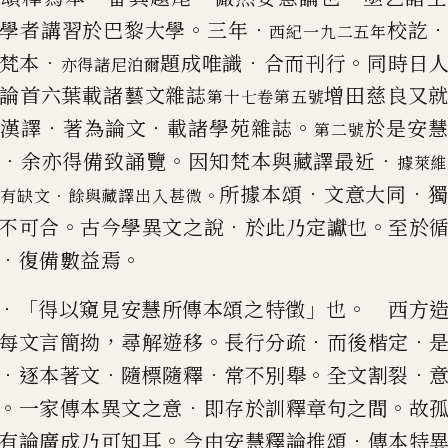
。
．
學者講習於巴黎大學
三年
校訖
西紀一九
二五年
．
．
。
梵本
題成唯識
合而刊行
同時日
亦得諸尼泊爾
論首六葉載諸藝文雜誌
增田慈良又
第十七卷第五號
．
．
。
漢譯
著為論文
載諸學苑雜誌
於是安
第二號
．
。
．
余亦得備致誦覽
因知梵本與藏譯最近
據萊維
．
．
所據本頌
文意大同
．
。
多有缺文
餘與藏
譯出入甚微
。
．
。
不可合
古今學異文之說
於
此乃定讞也
至於
．
。
復備數益焉
．「
」
。
得以窺見安慧所傳本頌之特徵
也
西方造
，
。
．
．
每文言簡拗
尋解
遊移
長行分疏
而後楷定
．
．
．
。
．
逐本著文
隨標隨釋
常不別舉
全文割
裂
。
．
。
一家傳本異文之意
即存於訓釋章句之間
故
。
．
有論廣成乃可知耳
今由安慧釋論推頌
傳本特