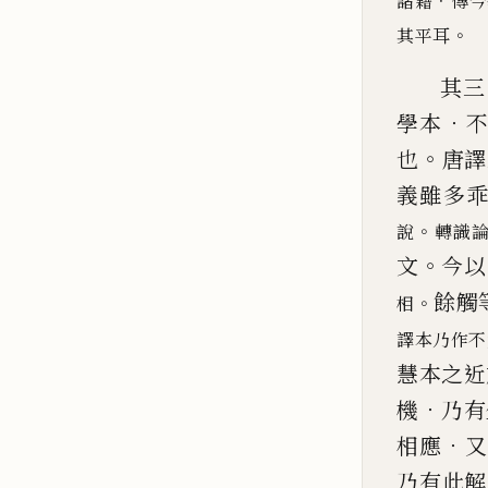
．
諸籍
傳今
。
其平耳
其三
．
學本
。
也
唐譯
義雖多
。
說
轉識
。
文
今以
餘觸
。
相
譯本乃作不
慧本之近
．
機
乃有
．
相應
乃有此解