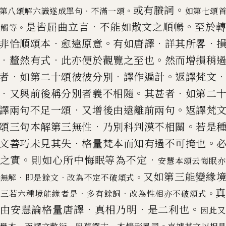
。
或有賸詞
．
。
第八頌解六識遂成單句
不滿一頌
如第七頌
．
。
是皆屈曲立言
不能如散文之順暢
至於
。
句觸等
．
。
．
．
非恰順頌本
愈違
原意
有如唐譯
詳其所畧
．
．
。
釐然有式
此亦便於觀覽之至也
然而
增損稍
．
．
。
者
如第二十頌彼彼分別
譯作遍計
返譯梵文
．
。
．
又與前後稱分別者義不相隨
其甚者
如第二
．
。
譯兩句不
足一頌
又增後由遠離前兩句
返譯梵
．
。
頌三句本解第三無性
乃別
科判漠不相關
若是
．
。
文善巧未見其失
格量梵本而知有過不可掩
也
。
．
之實
則如心所中悔眠等為不定
安慧本頌云悔眠亦
又如第三能變緣
．
．
。
無解
即是餘文
改為不定不破頌式
．
．
。
第三若
六種境能緣者是
多有餘詞
改為性相亦不破頌式
．
．
。
由安慧論格量唐譯
真相乃明
是二利也
因此又