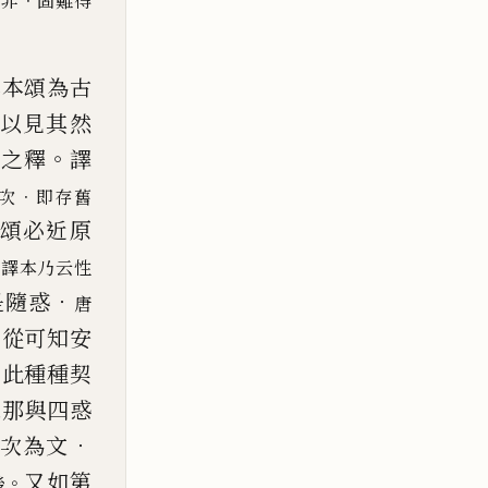
．
是非
固難得
本頌為古
以見其然
。
家之釋
譯
．
次
即存舊
頌必近原
唐譯本乃云性
．
是隨惑
唐
。
從可知安
涵此種種契
末那與四惑
．
相次為文
又如第
。
後