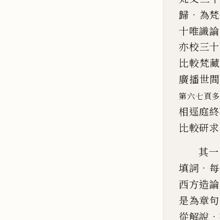
．
歸
為梵
十唯識論
亦校三十
比較梵藏
廣播
世間
第六七頁
相逕庭終
比較研求
其一
．
填詞
每
西方造論
是為章句
．
從
解說