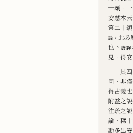
．
十頌
一
安慧本云
第二十頌
此必
。
論
。
也
唐譯
．
見
得安
其四
．
同
非僅
得古義也
附益之說
注疏之說
．
論
糅十
勘多出安