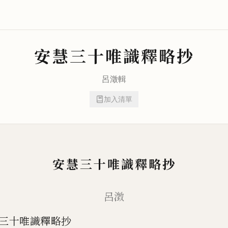
安慧三十唯識釋略抄
呂澂
輯
加入清單
安慧三十唯識釋略抄
呂澂
三十唯識釋略抄