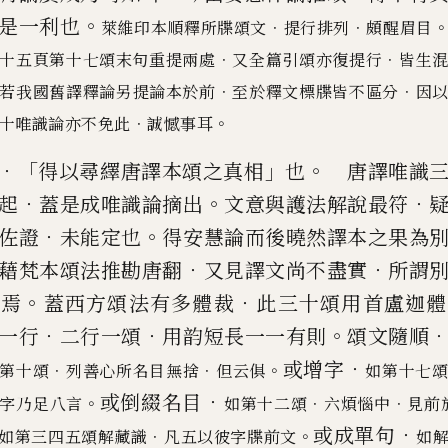
。
是一利也
．
．
萊維印本順釋所牒頌文
提行排列
頗醒眉目
．
．
十五頁第十七頌末句重提兩處
又
全篇引頌亦復提行
皆生
．
．
若我國舊譯釋論另提論本於前
至於釋文標牒皆不區
分
因
．
。
十唯識論亦不免此
誠憾事耳
．「
」
。
得以尋繹唐譯本頌之真相
也
唐譯唯識三
．
。
．
起
蓋是成唯識
論摘出
文意與護法解說最符
．
。
佐證
未能定也
得安慧論而後曉
然譯本之果為
．
．
藉梵本頌法推勘唐翻
又見譯文尚不盡實
所謂
。
．
在焉
蓋西方頌法有多體裁
此三十頌用首盧迦體
．
．
。
一
行
二行一頌
用韵短長一一有則
頌文隨順
．
或增字
．
．
。
第十頌
列善心所名目無捨
但云俱
如第十七
．
或倒綴名目
。
．
．
字乃足八言
如第十二頌
六
煩惱中
見前
．
或成單句
．
。
如第三四五頌解藏識
凡五以彼字牒前文
如