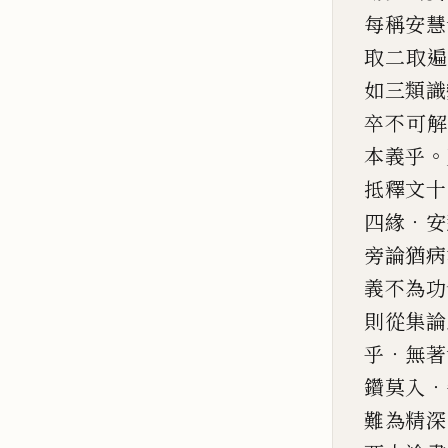
每稱安慧
取二取
如三類識
卒不可
解
。
本義乎
抵釋文十
．
四緣
安
旁論猶病
義不為功
則從集論
．
乎
無著
．
鑽莫入
難為精深