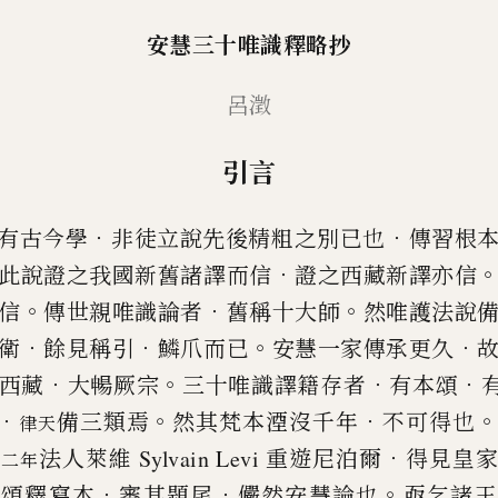
安慧三十唯識釋略抄
呂澂
引言
．
．
有古今學
非徒立說先後精粗之別已也
傳習根
．
此說證之
我國新舊諸譯而信
證之西藏新譯亦信
。
．
。
信
傳世親唯識論者
舊
稱十大師
然唯護法說
．
．
。
．
衛
餘見稱引
鱗爪而已
安慧一家傳承更
久
．
。
．
．
西藏
大暢厥宗
三十唯識譯籍存者
有本頌
．
。
．
備三類焉
然其梵本湮沒千年
不可得也
律天
．
法
人萊維 Sylvain Levi 重遊尼泊爾
得見皇
二二年
．
．
。
十頌釋寫本
審其題
尾
儼然安慧論也
亟乞諸王