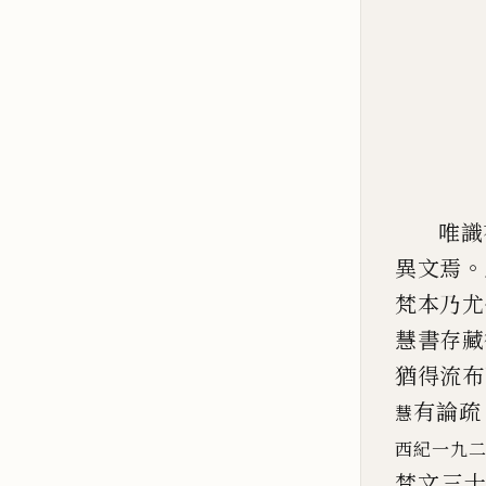
唯識
。
異文焉
梵本乃尤
慧書存藏
猶得流布
有論疏
慧
西紀一九
梵文三