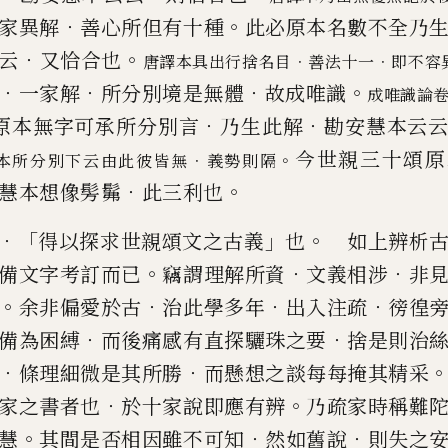
．
。
家異解
善心所但有十種
此
必原本名數不全乃
．
。
云
又恰合也
．
．
唐譯本具出行捨名目
善法十一
即
不容
．
．
．
。
一家解
所分別境是無體
故成唯識
成唯識論
．
．
原本無字可承所分別言
乃生此解
勘安慧本云
今世親三十頌原
．
。
本所分別下云
由此彼皆無
義勢則隔
．
。
慧本想像髣髴
此三利也
．「
」
。
得以探求世親頌文之古義
也
如上辨析古
。
．
．
備文字考訂而
已
竊謂理解所資
文義相涉
非
。
．
．
．
余非偏愛於古
治此學多年
出
入注疏
徬徨
．
．
備為困縛
而後痛感有直探驪珠之要
捨是則治
．
．
條理細微是其所勝
而懸想之談每每掩其精采
．
。
家之書者也
於十家說即應有辨
乃疏家時稱難
。
．
．
慧
其間是否相
因雖不可知
然如舊說
則失之