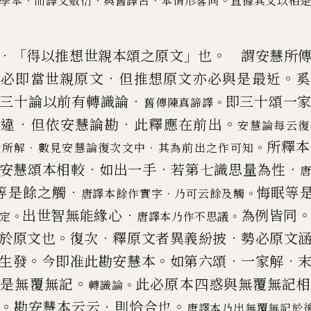
．
．
．
。
學本
而譯文敷衍
與舊譯古
本情形畧同
直據
其文以相
．「
」
。
得以推想世親本頌之原文
也
謂安慧所傳
．
。
不必即當世親原
文
但推想原文亦必與是最近
奚
．
三十論以前有轉識論
即三十頌一
。
舊傳陳真
諦譯
．
．
。
乖違
但依安慧論勘
此釋應在前出
安慧論每云
復
所釋本
．
．
。
論所解
數見安慧論復次文中
其為前出之作可知
．
．
．
安慧頌本相較
如出一手
若第七識思量為性
．
等是餘之觸
悔眠等
．
。
唐
譯本餘作實字
乃可云餘及觸
．
出世智無能緣心
為例皆同
。
。
定
唐譯本
乃作不思議
。
．
．
於原文也
復次
釋原文者異義紛披
勢必原
文
。
。
．
．
生發
今即准此勘安慧本
如第六頌
一家解
。
又是無覆無記
此必原本四惑與無覆無記
。
轉識論
。
．
。
勘安慧本
云云
則恰合也
唐譯本乃出無覆無記於