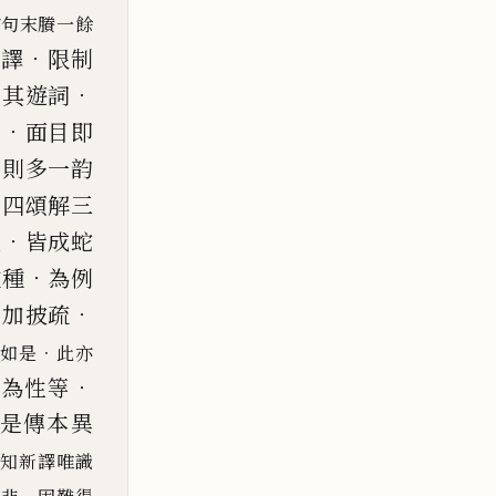
首句末賸一餘
．
轉譯
限制
．
損其遊詞
．
過
面目即
．
則多一韵
十四頌解三
．
文
皆成蛇
．
種種
為例
．
必加披疏
．
如是
此亦
．
境為性等
真是傳本異
知新譯唯識