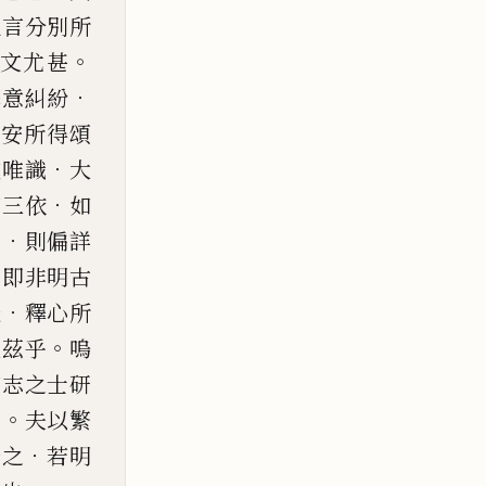
但言分別所
。
釋
文尤甚
．
釋意糾紛
．
安所得頌
．
成唯識
大
．
如三依
如
．
義
則偏
詳
．
即非明古
．
邊
釋心所
。
在茲乎
嗚
有志之士研
。
耳
夫以繁
．
治之
若明