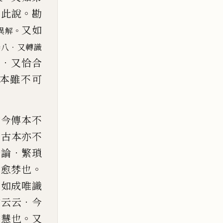
。
生此說
勘
又如
。
異解
．
卷八
又轉識
．
云
又恰合
本雖不可
今傳本不
見古本亦不
．
旁論
繁瑣
。
絲
愈棼也
。
如成唯識
．
陀云云
今
。
安慧也
又