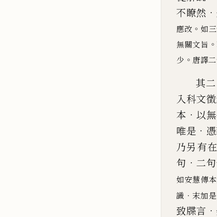
．
不瞭然
。
應改
如三
。
無關文旨
。
少
唐譯二
其二
入科文徵
．
本
以無
．
唯是
憑
乃另有
．
句
二句
如安慧傳本
．
識
末加是
．
致牒言