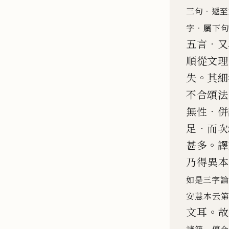
．
三句
遞至
．
字
屬下
．
五言
又
順從文理
。
失
其細
不
合頌法
．
無性
併
．
足
而次
。
甚多
譯
乃得異本
如
是三字論
安慧本云
。
文耳
故