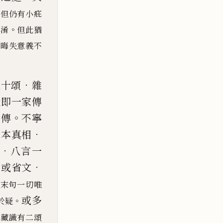
。
但仍有小疪
。
混淆
但此猶
以晦失意義不
．
十頌
雜
疑即一家傳
。
別傳
不寧
．
別
本真相
．
八言一
．
．
或省文
頌末句一切唯
或多
。
於疑
解藏
識有二頌