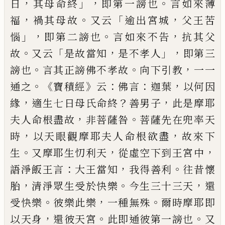
，
」，
。
日
其母命終
即第一謗也
言如來薄
，
。
「
，
福
禍其母故
又云
逾出
宮城
父王苦
」，
。
，
惱
即第二謗也
言如來不告
抗
其父
。
「
，
」，
故
又云
是故當知
是不孝人
即第三
。
。
，
謗
也
言其正謗佛不孝故
向下引教
一一
。《
》
：
：
，
通之
寶
積經
云
佛言
迦葉
以何因
，
？
，
緣
適生七日母氏
命終
善男子
此是
摩耶
，
。
夫人命根盡故
非菩薩咎
菩薩先在兜率天
，
，
時
以天眼觀摩耶夫人命根欲盡
故來下
。
，
，
生
又摩耶生忉利天
從虛空下到王宮中
：
，
。
語淨飯王言
大王當知
我得善利
往昔懷
，
。
，
胎
清
淨眾生受於快樂
今生三十三天
還
。
，
。
受快樂
彼樂
此樂
一種無殊
爾時摩耶即
，
。
。
以天身
還彼天宮
此即通彼第一謗也
又