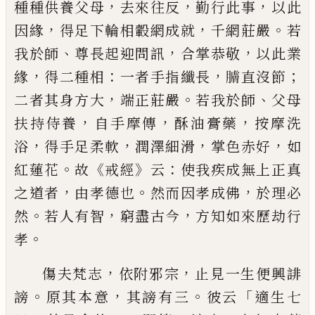
，
，
，
種種供養父母
去來往反
勤行此事
以此
，
，
。
因緣
得足下輪相轂網
成就
千網莊嚴
若
、
，
，
我
於師
尊長起迎問訊
合掌恭敬
以此業
，
：
，
；
緣
得二
種相
一者手指纖長
𦢚
直沒節
，
。
、
二者其身
方大
端正莊嚴
若我於師
父母
，
，
，
扶持侍養
自手
摩傳
酥
油膏藥
按摩洗
，
，
，
，
浴
得手足柔軟
潤澤細
滑
掌色赤好
如
。
《
》
：
紅蓮花
故
戒經
云
使我疾
成無上正真
，
。
，
之道者
由孝德也
然而因孝成佛
於
理必
。
，
，
然
若人有智
窮盡古今
方知如來歷劫行
。
孝
，
，
傷夫梵志
依附邪宗
止見一生
便興誹
。
，
。
「
謗
原
其本意
其謗
有三
彼云
適生七