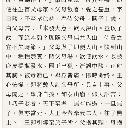
。
，
，
便往生盲父母家
父母歡喜
愛之
甚重
字
。
，
。
，
曰賧
子至孝仁慈
奉侍
父母
賧子十歲
：「
，
。
白父母言
本
發大意
欲入深山
豈以子
，
？
，
故
而絕本願
願隨父
母俱共入山
侍養之
。」
。
宜不失時節
父母與子即
便
入山
賧到山
，
。
，
。
中
種種豐實
時父母渴
欲便飲水
賧披
。
，
，
鹿皮提瓶汲水
國王出獵
箭誤中賧
正射
。
，
，
。
其
胸
被毒箭已
舉身皆痛
即時命終
王
，
，
。
心怖懼
即將數人詣父母所
具言上事
父
，
，
。
：
母聞之
舉身自
撲
如泰
山崩
仰天訴言
「
，
，
。
我子賧者
天下至孝
無有能過
一旦無
，
。
，
子
俱亦當死
大王今者牽我二
人
往子
屍
。」
。
，
上
王即
引導至於子所
父抱其頭
母抱