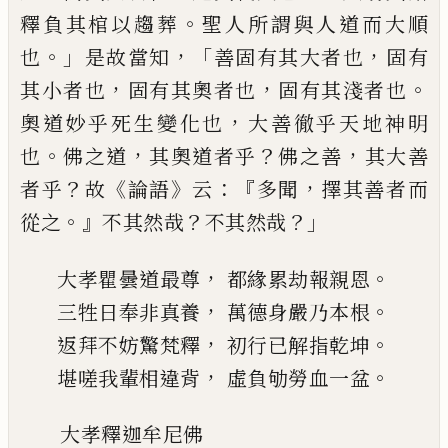
。
釋負其棺以
趨葬
聖人所謂與人道而大順
。」
，「
，
也
是故當知
善
固有其大者也
固有
，
，
。
其小者也
固有其
奧者也
固
有其
淺者也
，
奧道妙乎死生變化也
大善徹乎天地
神明
。
，
？
，
也
佛之道
其
奧道者乎
佛之善
其大善
？
《
》
：『
，
者
乎
故
論語
云
多聞
擇其善者而
。』
？
？」
從之
不其然哉
不其然哉
，
。
大孝瞿曇道最尊
都緣累劫報親恩
，
。
三牲日奉非真養
萬德身嚴乃
本根
，
。
返拜不妨驚梵釋
初行已解指乾坤
，
。
堪嗟我輩相違背
虛
負劬勞血一盆
大孝釋迦牟尼佛