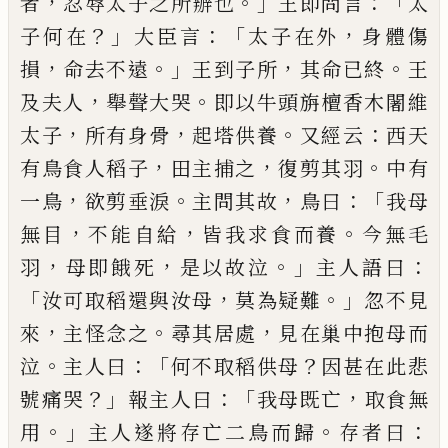
，
。」
：「
者
忍辱太子之所辦也
王即問言
太
？」
：「
，
子何
在
大臣言
太子在外
身體傷
，
。」
，
。
損
命去不遠
王到子所
其命已終
王
，
。
及夫人
舉聲大哭
即以
牛頭旃檀香木闍維
，
，
。
：
太子
所有身骨
起
塔供養
又
經云
西天
，
，
。
有鳥食人稻子
田主捕之
復剪其羽
中有
，
。
，
：「
一鳥
欲剪垂淚
主問其故
鳥曰
我母
，
，
。
無
目
不能自給
皆我求食而養
今無毛
，
，
。」
：
羽
母即餓
死
是以故泣
主人語曰
「
，
。」
汝可取稻還與汝母
莫為疑難
忽不見
，
。
，
來
主怪念之
尋其居處
見
在巢中抱母而
。
：「
？
泣
主人
曰
何不取稻供母
因甚
在此悲
？」
：「
，
號痛哭
報主人曰
我母既亡
取食無
。」
。
：
用
主人遂將存亡二鳥而歸
存者曰