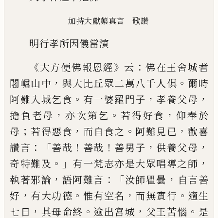
加持大獻藥真言 歌讚
明行
孝所因儀當演
《
》
：
大方便佛報恩經
云
佛在王舍城耆
，
。
闍崛山
中
與大比丘眾二萬八千人俱
爾時
。
，
，
阿難入城乞食
有一婆羅門子
孝養父母
，
。
，
擔負老母
亦次第乞
若得
好食
仰奉於
；
，
。
，
母
若得惡食
而自食之
阿難
見已
歡喜
：「
！
！
，
，
讚言
善哉
善哉
善男子
供養父
母
。」
，
奇特難及
有一梵志亦是大眾唱導之師
，
：「
，
執
著邪論
語阿難言
汝師瞿曇
自言善
，
。
，
。
好
有大
功德
惟有空名
而無實行
適生
，
。
，
。
七日
其母命終
逾出宮城
父王苦惱
是