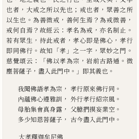
，
；
，
也者
大戒之所以先也
戒也者
眾
善之所
。
，
？
，
以生也
為善微戒
善何生焉
為戒微善
？
：
，
。
戒何自焉
故經云
孝名為戒
亦名制止
，
，
，
若有眾
生
持此戒者
孝心即是佛心
孝行
。
「
」
，
。
即同佛行
故
知
孝
之一字
眾妙之門
：「
，
。
慈覺頌云
佛以
孝
為宗
岩前古路通
微
，
。」
。
塵菩薩子
盡入此門中
即其義也
，
。
我聞佛語孝為宗
孝行原來佛行同
，
。
內蘊佛心遵雅訓
外行
孝行紹宗風
，
。
母胎集會真身露
父臆捫摸
妄業空
，
。
多少知恩菩薩子
古今盡入此門中
大孝釋迦牟尼佛