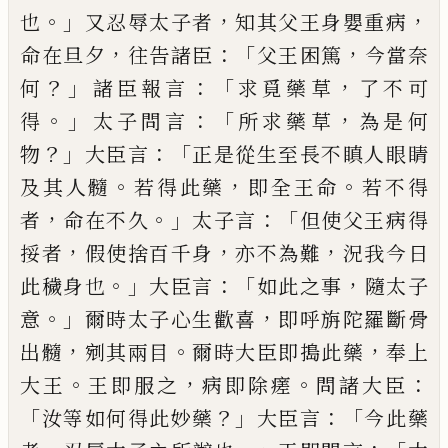
。」
，
，
也
又
忍辱太子者
知其父王身嬰重病
，
：「
，
命
在旦夕
往
告諸臣
父王困
篤
今當奈
？」
：「
，
何
諸
臣報言
求覓藥草
了不可
。」
：「
，
得
太子問言
所
求藥草
為是何
？」
：「
物
大臣言
正是從生至長不
瞋人眼睛
。
，
。
及其人髓
若得此藥
即全王命
若不得
，
。」
：「
者
命在不久
太子言
但使父王病
得
，
，
，
挼
者
假使捨百千身
亦不為難
況我今日
。」
：「
，
此穢身也
大臣言
如此之事
隨太子
。」
，
意
爾時太子心生
歡喜
即呼旃陀羅斷骨
，
。
，
出髓
剜其兩目
爾時大臣
即搗此藥
奉上
。
，
。
：
大王
王即服之
病即除瘥
問諸
大臣
「
？」
：「
汝等如何得此妙藥
大臣言
今此藥