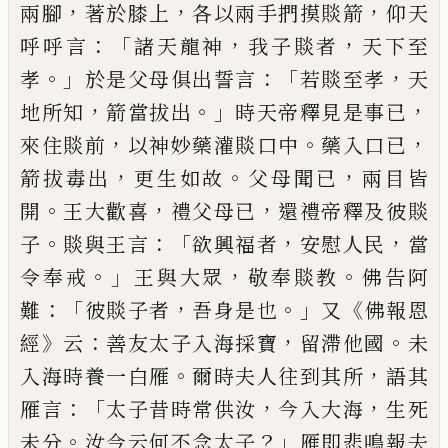
，
，
，
兩腳
著於膝上
各以兩手捫摸賧箭
仰天
：「
，
，
呼
呼言
諸天龍神
我子賧者
天下至
。」
：「
，
孝
於是
父母俱出誓言
若賧至孝
天
，
。」
，
地所知
箭當拔出
時天帝釋見是事已
，
。
，
來住賧前
以神妙藥灌賧口中
藥入口已
，
。
，
箭拔毒出
更生如故
父母聞已
兩目
皆
。
，
，
開
王大歡喜
禮父母已
還禮
帝釋及彼賧
。
：「
，
，
子
賧與王言
欲興福者
安慰人民
當
。」
，
。
令奉戒
王與大眾
敬奉賧教
佛告阿
：「
，
。」
《
難
彼賧子者
吾
身是也
又
佛報恩
》
：
，
。
經
云
善友太子入海採寶
留
滯他國
未
。
，
入海時養一白雁
爾時夫人往到其所
語其
：「
，
，
雁言
太子昔時常
供汝
今入大海
生死
。
？」
未
分
汝今云何不念太
子
雁即悲鳴報夫