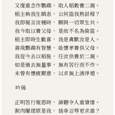
，
。
又復重念作鸚鵡
取人稻穀養二親
，
？
稻主執我生瞋恚
云何盜我熟苗稼
，
。
我即報言汝種時
願與一切眾生共
，
。
我今取以養父母
是故不名為偷盜
，
。
稻主即時生歡喜
我是禽獸汝是人
，
。
善哉鸚鵡有智慧
能懷孝養供父母
，
。
我從今去以稻施
任汝供養於二親
，
。
如是過去無量事
無有苦行而不作
，
。
未曾有懷疲厭意
以求無上清淨道
吟偈
，
。
正明苦行報恩時
諦聽令人重愴悽
，
？
割肉闍提原
是我
捨身忍辱更求誰