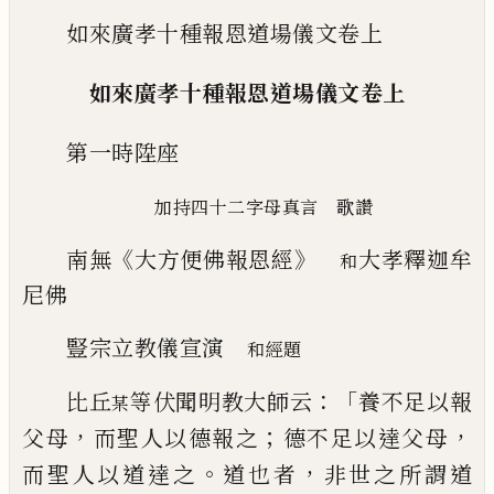
如來廣孝十種報恩道場儀文卷上
如來廣孝十種報恩道場儀文卷上
第一時陞座
加持四十二字母真言 歌讚
《
》
南無
大方便佛報恩經
大孝釋迦牟
和
尼佛
豎
宗立教儀宣演
和經題
：「
比丘
等
伏聞明教大師云
養不足以報
某
，
；
，
父
母
而聖人以德報之
德不足以達父母
。
，
而聖人以
道達之
道也者
非世之所謂道