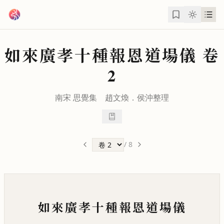
跳到主要內容
如來廣孝十種報恩道場儀
卷
2
南宋 思覺集
趙文煥
．
侯沖
整理
/
8
如來廣孝十種報恩道場儀