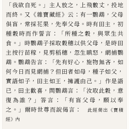
「
。」
，
，
我欲自
死
主人放之
上飛數丈
投地
。
《
》
：
，
而終
又
雜寶
藏
經
云
有一鸚鵡
父母
，
，
。
，
俱盲
常採花果
先奉
父母
時有田主
初
：「
，
種穀時而作誓言
所種之穀
與眾生共
。」
，
食
時
鸚鵡子採取穀穗以供父母
是時
田
，
，
，
主按
行苗稼
見剪稻穗
忽生
瞋怒
網捕鸚
。
：「
，
，
鵡
鸚鵡告言
先有好心
施
物無
吝
如
？
，
，
何今日而見
網捕
但田者
如母
種子如父
，
，
。」
實語如子
田主
如
王
擁護由己
作
是語
，
，
：「
，
已
田主歡喜
問
鸚鵡
言
汝取此穀
意
？」
：「
，
復為誰
答言
有盲父母
願以奉
。」
：
之
爾時世尊而說偈言
《
此經偈出
寶積
》
經
內