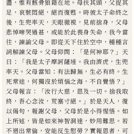
，
。
，
盡
惟
有骸骨狼籍在地
母扶其頭
父捉其
，
，
。
足
哀號悶絕
絕而復甦
時彼太子命終之
，
，
，
，
後
生兜率天
天眼徹
視
見前捨身
父母
，
，
悲悼啼哭過甚
或能於此喪身
失命
我今當
，
。
，
往
諫諭父母
即從天下住於空中
種種言
。
：「
？」
詞解諫父母
父母仰
問
是何神耶
天
：「
。
，
曰
我是太子摩訶薩埵
我由濟虎
生兜
。
：
，
。
率天
父母當知
有法歸無
生必有終
生
，
，
？」
死常途
何獨
沒於煩惱之海
不自覺悟
：「
，
。
父母報言
汝行大
慈
恩及一切
捨我取
，
，
。」
，
終
吾心念汝
荒塞寸絕
於是天人
復
，
，
。
以偈句
報謝父母
父母於是小
得惺
悟
如
，
，
。
上所述
皆是如來神智洞達
妙用難思
若
，
？
，
不迥出常倫
安能反
生慰勞
實報恩者
可