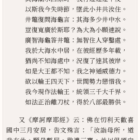
，
。
以斯我今失時節
墜此小井共汝住
：
。
井鼈復問海龜言
其海多少井中水
？
。
豈復寬廣於斯耶
為大為小願速說
：
。
廣智海龜答井鼈
無智住人穿鑿處
，
，
我於大海水中居
在彼經歷多年載
，
。
猶尚不知海處中
況復了達其彼岸
，
。
如是大王都不知
我之神通威德力
，
。
欲以輪王
四天下
世間勢力戀惜我
，
。
我今現作法輪王
統領三千大千界
，
。
如法正治離刀杖
得於八部最勝供
《
》
：
又
摩訶摩耶經
云
佛在忉利天
歡喜
，
：「
，
國中三月安
居
告文殊言
汝詣母所
道