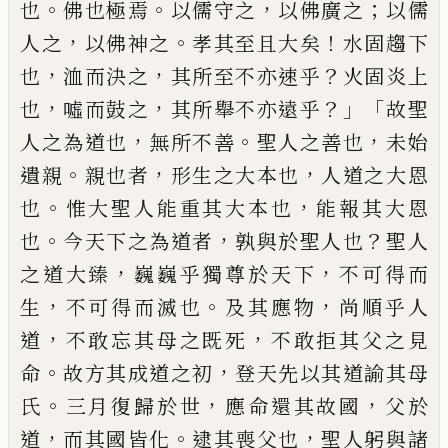
。
。
，
；
也
佛
也極焉
以儒守之
以佛廣之
以儒
，
。
！
人
之
以佛神
之
孝其至且大矣
水固
趨下
，
，
？
也
洫而決之
其所
至不亦速乎
火固炎上
，
，
？」
「
也
噓而鼓之
其所舉不亦
遠乎
故
聖
，
。
，
人之為道也
無所不善
聖人之
善也
未始
。
，
，
遺親
親也者
形生之大本也
人道之
大恩
。
，
也
惟大聖人能重其大本也
能報其大恩
。
，
？
也
今天下之為道者
孰與於聖人也
聖人
，
，
之道大臻
巍巍乎獨尊於天下
不可得而
，
。
，
生
不可得而
滅也
及其應物
尚順乎人
，
，
道
不敢忘其母之既死
不敢
拒其父
之見
。
，
命
故方其
成道之初
登天先以其道諭
其母
。
，
，
氏
三月復歸於世
應命還其故國
父於
，
。
，
道
而其國皆化
逮
其喪父也
聖人躬與
諸