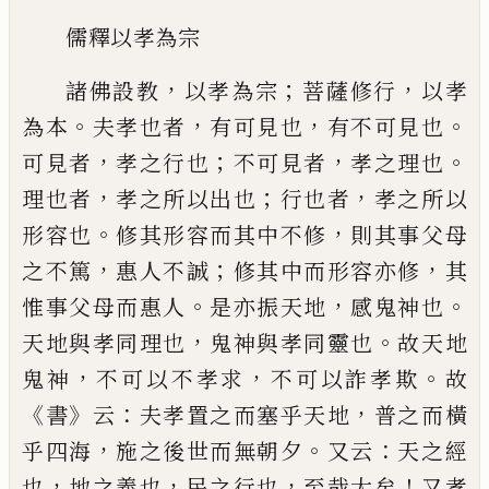
儒釋以孝為宗
，
；
，
諸佛設教
以孝為宗
菩薩修行
以孝
。
，
，
。
為本
夫孝也
者
有可見也
有不可見也
，
；
，
。
可見者
孝之
行也
不可見者
孝之理也
，
；
，
理也者
孝之所以出
也
行也者
孝之所以
。
，
形容也
修其形容而其中不
修
則其
事父母
，
；
，
之
不篤
惠人不誠
修其中而形容
亦修
其
。
，
。
惟
事父母而惠人
是亦振天地
感鬼神也
，
。
天地與孝同理也
鬼神與孝同靈也
故天地
，
，
。
鬼神
不可以不孝求
不可以詐孝欺
故
《
》
：
，
書
云
夫孝
置之而塞乎天地
普之而橫
，
。
：
乎四海
施之後世而無
朝夕
又云
天之經
，
，
，
！
也
地之義也
民之行也
至
哉大矣
又孝