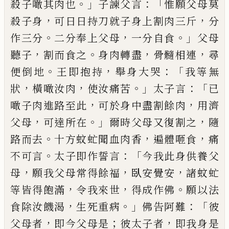
。」
：「
殺子噉其肉也
子諫父言
惟願父母莫
，
，
殺子
身
可
日日持刀就子身上割肉三斤
分
。
，
。」
作三分
二
分
奉上父母
一分自食
父母
，
。
，
，
聽子
割而食之
身肉轉盡
骨髓相連
尋
。
，
：「
便倒地
王即抱持
舉身
大哭
我等無
，
，
。」
：「
狀
橫噉汝肉
使汝痛苦
太子
言
已
，
，
噉子
肉進路至此
可於身中盡割餘肉
用
濟
，
。」
，
父母
可達所在
爾時父母又復割之
隨
。
，
，
路而
去
十方蚊虻聞血肉香
遍體咂食
痛
。
：「
不可言
太
子即作誓言
今我
此身供
養父
，
，
，
母
願我父母常得
餘福
臥安覺安
諸蚊虻
，
，
。
等皆得飽滿
令我來世
得成作佛
願以法
，
。」
：「
食除汝饑渴
生死重病
佛告
阿難
彼
，
；
，
父母者
即今父母是
彼太子者
即我
身是