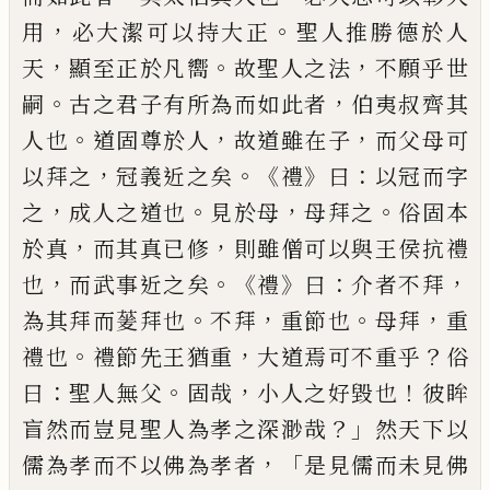
，
。
用
必大潔可以持
大正
聖人推勝德
於人
，
。
，
天
顯至正於凡嚮
故聖人
之法
不願
乎世
。
，
嗣
古之君子有所為而如此者
伯
夷叔齊其
。
，
，
人也
道固尊於人
故道雖在子
而父母
可
，
。《
》
：
以拜
之
冠義近之矣
禮
曰
以冠而字
，
。
，
。
之
成人之道也
見於母
母拜之
俗固本
，
，
於真
而其
真已修
則雖僧可以與王侯抗禮
，
。《
》
：
，
也
而武事
近之
矣
禮
曰
介者不拜
。
，
。
，
為其拜而蓌
拜也
不拜
重節也
母拜
重
。
，
？
禮也
禮節先王
猶重
大道焉可
不重乎
俗
：
。
，
！
曰
聖人無父
固哉
小人之好毀也
彼眸
？」
盲
然而豈見聖人為孝之深渺哉
然天下以
，「
儒為孝而不以佛為孝者
是見儒而未見佛