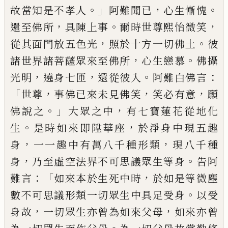
。」
，
。
故當知是不孝人
阿難
聞已
心生慚愧
，
。
，
還至佛所
具陳上事
爾時世尊
熙怡微笑
，
。
從其面門放五色光
照於十方一切佛土
彼
，
。
諸世界諸菩薩眾來至佛所
心生戀慕
佛攝
，
，
。
：
光明
遶身七匝
還從彼入
阿難白佛言
「
，
，
，
世尊
事佛
已來未見佛笑
笑必有意
願
。」
，
佛說之
大眾之中
有七寶蓮花從地化
。
，
生
是時如來即陞華
座
於淨身
中現五趣
，
，
身
一一趣中
有萬八千
種形類
現八千種
，
。
身
乃至虛空法界不可思議眾生等身
告阿
：
「
，
難言
如來本於生死中時
於如是等微塵
。
數不可思議形
類一切眾生中具足受身
以受
，
，
身故
一切眾生亦曾
為如來父母
如來亦曾