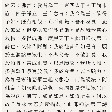
：
：
，
。
經云
佛言
我昔為王
有
四太子
王尚未
，
。
：
，
崩
四子諍立
王自念言
我今
為
王
欲得
。
，
。
，
子姓
既有相伐
有不如無
吾
不忍見
恐
，
。
殺無辜
但當捨家作沙彌
爾
是故我今慈心
，
，
。
救物
遂得成佛
度脫天下
此即通彼第二
。
：
：
謗也
又佛告
阿難
我於往昔作如是言
願
，
，
，
於五濁諸惡眾生
不
孝父母
不敬師長
我
，
。
，
，
於爾時
當成正覺
以是願
故
我所入城
。
，
，
多有眾生毀罵於我
我於今者
以
本願力
，
。
為如是等諸惡眾生起大悲心
而為說法
阿
：
，
難言
如來應正等覺
荷擔如是罪垢眾生而
。
：
。
。
為說
法
佛言
如是如是
如汝所說
何以
？
。
故
如來大
悲之所攝故
此即通彼第三謗