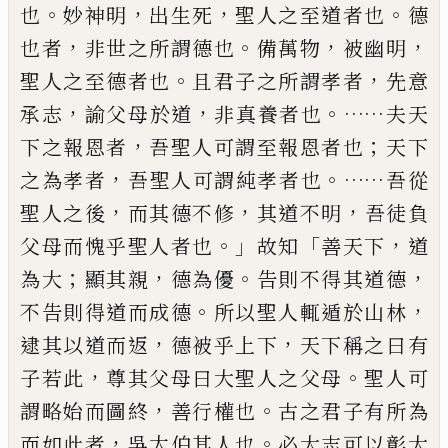
。
，
，
。
也
妙神明
出生
死
聖人之至道者也
德
，
。
，
，
也者
非世之所謂德也
備萬物
被幽明
。
，
聖人之至德者也
且
君子之所謂
孝者
先意
，
，
。……
承志
諭
父母於道
非真養者
也
夫天
，
；
下之報恩者
吾聖人可謂至報恩者也
天下
，
。……
之
為
孝者
吾聖人可謂純孝者也
吾從
，
，
，
聖人之後
而其
德不修
其
道不明
吾徒
負
。」
「
，
父母而愧乎
聖人
者也
故知
善天下
道
；
，
。
，
為大
顯其親
德為優
告則不得其道德
。
，
不告則得道而成德
所以聖人輒
遁於山林
，
，
逮
其以道而返
德被乎上下
天下稱之
曰有
，
。
子
若此
尊
其父母曰大聖人之父母
聖人
可
，
。
謂
略始而圖終
善行權也
古之君子有所為
，
。
而如此者
吳太伯其人也
必大志可以彰大