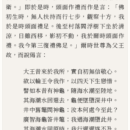
。」
，
：
「
衛
即於是時
頭面作禮而作是言
佛
，
，
，
初生時
無人扶持而行七步
觀察十方
我
。
於
是時頭面禮足
後至村落閻浮樹下坐於清
，
，
，
涼
日雖
西
移
影初不動
我於爾時頭面作
。
。」
禮
我今第三復
禮佛足
爾時世尊為父王
，
：
故
而說偈言
，
。
大王昔來於我所
實自初無信敬心
，
。
欲以輪王令我作
以四天下生戀惜
，
。
譬如本昔有神龜
隨海水潮至陸
地
，
。
其海潮水回還去
龜便墜墮深井中
：
？
井中舊鼈問神龜
汝本何處今至此
：
。
廣智海龜答井鼈
我遇海潮墮
此井
，
。
其海潮水回原
時
我行遲遲遂不及