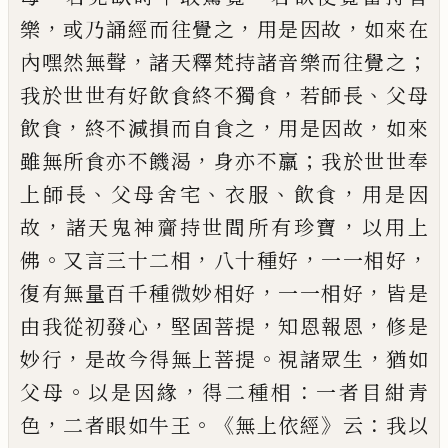
，
，
，
樂
或乃誦經而往覺之
用是因故
如來在
，
；
內嘿然無聲
諸天釋梵持諸音樂而往覺之
，
、
我於世世有好飲食終不獨食
若師長
父母
，
，
，
飲食
終不減損而自食之
用是因故
如來
，
；
雖無所食亦不
饑渴
身亦不羸
我於世世奉
、
、
、
，
上師長
父母舍宅
衣服
飲食
用是因
，
，
故
諸天鬼神齎持世間所有珍
寶
以用上
。
，
，
，
佛
又言三十二相
八十種好
一一相
好
，
，
復有無量百千種微妙相好
一一相好
皆是
，
，
，
由
我從初發心
堅固菩提
知恩報恩
修是
，
。
，
妙行
是
故今得
無上菩提
視諸眾生
猶
如
。
，
：
父母
以是因緣
得二種相
一者目紺青
，
。《
》
：
色
二者眼如牛王
無上依
經
云
我以