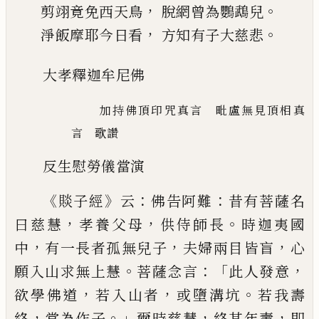
，
。
剪翊
竟免西天鳥
脫網曾為鸚鵡兒
，
。
淨飯摩耶今日看
方知有子大慈悲
大孝釋迦牟尼佛
加持佛頂印咒真言 毗盧無見頂相真
言 歌讚
反生慰勞儀當演
《
》
：
：
賧子經
云
佛告阿難
昔有菩薩名
，
，
。
曰慈慧
孝養父母
供侍師長
時迦夷國
，
，
，
中
有一長者孤無
兒子
夫婦
兩目皆盲
心
。
：「
，
願入山求無上慧
菩薩念
言
此人發意
，
，
。
欲學佛道
若入山者
或墮溝坑
若我壽
，
。」
，
，
終
當為作子
爾時慈慧
終其年壽
即