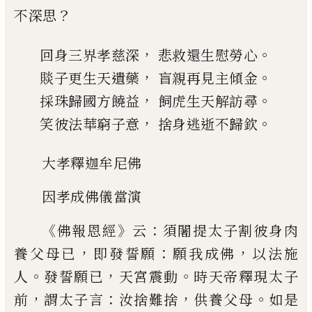
？
不深思
，
。
回身三界孝慈深
悲救還生慰勞心
，
。
賧子更生天遺藥
盲親再見主傾金
，
。
採珠歸國方饒益
飼虎生天解訪尋
，
。
笑彼法華窮子意
捨身逃逝不歸欽
大孝釋迦牟尼佛
因孝成佛儀當演
《
》
：
佛報恩經
云
須闍提太子割彼身肉
，
：
，
養父母
已
即發誓願
願我成佛
以法施
。
，
。
人
發誓願已
天宮震動
時天帝釋現太子
，
：
，
。
前
謂太子言
汝捨難
捨
供養父母
如是