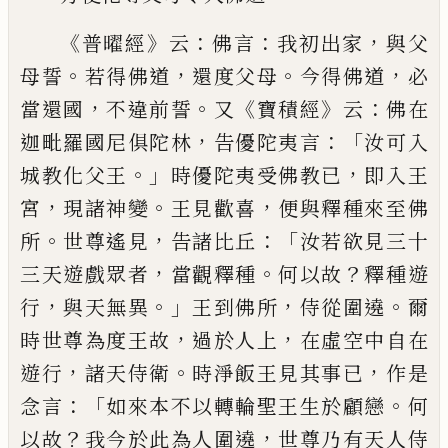
《
》
：
：
，
普曜經
云
佛言
我初出家
與父
。
，
。
，
母誓
若得佛道
還度父母
今得佛道
必
，
。
《
》
：
當還國
不違
前誓
又
寶積經
云
佛在
，
：「
迦毗羅國尼
俱陀林
告優陀夷言
汝可入
。」
，
城教化父王
時優陀夷受
佛教已
即入王
，
。
，
宮
現諸神變
王見歡喜
便與釋
種來至佛
。
，
：「
所
世尊遙見
告諸比丘
汝若欲見三
十
，
。
？
三天遊戲眾者
當觀釋種
何以故
釋種遊
，
。」
，
。
行
與天無異
王到佛所
侍從圍遶
爾
，
，
時世尊為度
王故
過於人上
在虛空中自在
，
。
，
遊行
諸天侍衛
時淨飯王見其
事已
作是
：「
。
念言
如來本不以轉輪
聖王生於顧戀
何
？
，
以故
我今於此為人圍遶
世尊
乃有天人侍