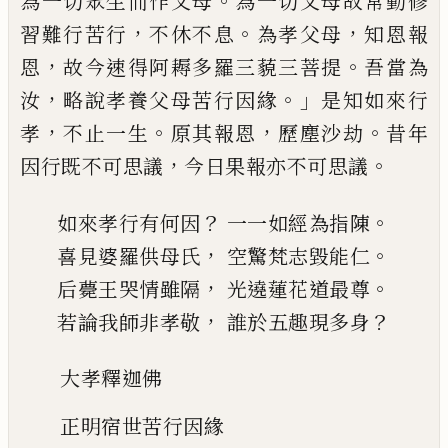
。
為一切眾生而作父母
為一
切父母故常勤修
，
。
，
習難行苦行
不休不息
為孝父母
知恩報
，
。
恩
故今速得阿耨多羅三藐三菩提
吾當為
，
。」
汝
略說孝養父母苦行因緣
是知如來行
，
。
，
。
孝
不
止一生
原其報恩
歷塵沙劫
昔年
，
。
因行既不可思
議
今日果報亦不可思議
？
。
如來孝行
有何因
一一如經
為指陳
，
。
喜見婆羅供母氏
空驚梵志毀能仁
，
。
后薨王哭情雖
隔
光遶蓮花
道最尊
，
？
若論我師
非孝敬
誰於五趣現多身
大孝釋迦佛
正明宿世苦行因緣