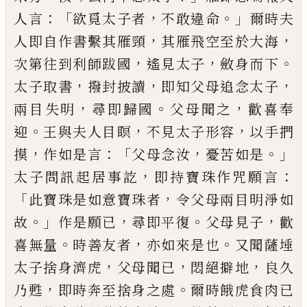
：「
，
。」
人言
欲
覓太子者
不敢違命
爾時夫
，
，
人即自作書繫其雁
頸
其雁飛空至於大海
，
，
。
次第往到利師跋國
遙見
太子
斂身而下
，
，
，
太子取書
撥封披
讀
即知父母
追念太子
，
。
，
兩目失明
尋即歸國
父母聞之
歡喜
奉
。
，
，
迎
王與夫人目瞑
不見太子形容
以手捫
，
：「
，
。」
摸
作如是言
父母念汝
憂苦如是
，
：
太子問訊起
居事訖
即持
寶珠作咒願言
「
，
此寶珠是如意寶
珠
者
令父母兩目明淨如
。」
，
。
，
故
作是願已
尋即
平復
父母見子
歡
。
，
。
喜無量
時善友者
亦如來是也
又
聞薩埵
，
，
，
太子捨身濟虎
父母聞已
悶絕擗
地
良久
，
。
乃甦
即時奔至捨身之處
爾時餓虎食肉已