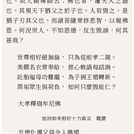
。
：
，
也
故大顛禪師云
佛也者
覆天人
之器
。
。
，
也
其視天下猶父之
於子也
人若毀之
是
。
，
猶子
刃其父也
而諸菩薩常修悲智
以報佛
。
，
，
，
恩
何況世人
不知恩德
反生毀謗
何其
？
甚哉
，
。
世尊相好絕無倫
只為從前孝二親
，
。
美饌名衣常奉給
慈心軟語每諮詢
，
。
託
胎福
母功難繼
為子捐王道轉新
，
？
罪垢眾生俱荷負
如何只麼
毀能仁
大孝釋迦牟尼佛
加持如來相好十力真言 歌讚
方便化導父母令入佛道