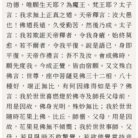
，
？
、
？
功德
唯願生天耶
為魔王
梵王耶
太子
：
。
：
言
我求無上正真之道
天帝釋言
汝大愚
！
，
，
。
也
佛道長遠
久受勤苦
然後乃成
太子
：
，
，
言
我若欺誑天帝釋者
令我身瘡
始終莫
。
，
。
，
愈
若
不爾者
令我平復
說是語已
身即
。
：
。
，
平復
天帝作
禮言
吾不及汝
會成佛時
。
，
。
願先度我
今
成正覺
皆由宿願
又文殊白
：
，
，
佛言
世尊
座中菩薩見佛三
十二相
八十
，
，
？
種好
端正無比
有何因緣得如是乎
佛
：
，
言
我於世世喜
燃燈於佛寺及師長父母前
，
，
；
用是
因故
佛身光明
殊妙無比
我於世世
、
、
、
，
隨時花果上
佛
比丘
師僧
父母
用是因
，
；
、
故
花果見佛無不
傾嚮
我於世世事師
父
，
，
母
若見臥時不敢驚覺
若欲使覺當持
音