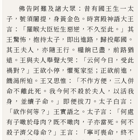
：
佛告阿難及諸大眾
昔有國王生一太
，
，
。
子
號須
闍提
身黃金色
時宮殿神語大王
：「
，
。」
言
羅睺大臣
近生惡逆
不久至此
其
，
，
，
。
王驚怖
抱持太子
即
出進路
歸投鄰國
，
。
，
其王夫人
亦隨王行
糧餉已
盡
前路猶
。
：「
，
遠
王與夫人舉聲大哭
云何今日
受此
？」
，
；
，
禍對
王欲小
停
懼冤家至
正欲前進
。
：「
，
饑
渴所迫
王又思惟
不作方便
三人
併
。
，
命不離此
死
我今何不殺於夫人
以活我
，
。」
。
：
身
並續子命
即便拔刀
太子白言
「
？」
。
：「
欲作何等
王實語之
太子言
何處
？
，
。
有子噉於母肉
既不噉
肉
子亦當
死
何不
？」
：「
，
殺子濟父母命
王言
寧可喪命
終
不