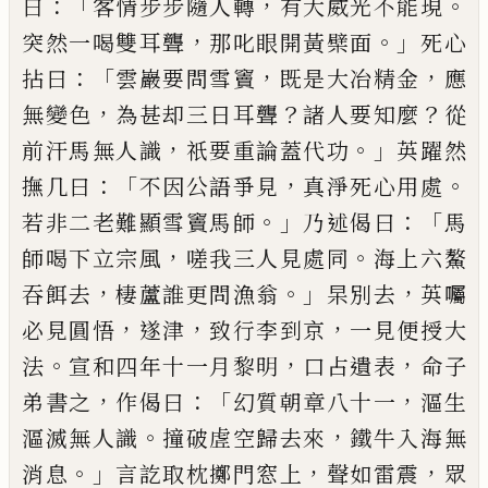
：「
，
。
曰
客情步步隨人轉
有大威光
不能現
，
。」
突然一喝雙耳聾
那叱眼開黃檗面
死心
：「
，
，
拈
曰
雲巖要問雪竇
既是大冶精金
應
，
？
？
無變色
為甚却
三日耳聾
諸人要知麼
從
，
。」
前汗馬無人識
祇要重論
蓋代功
英躍然
：「
，
。
撫几曰
不因公語爭見
真淨死心用
處
。」
：「
若非二老難顯雪竇馬師
乃述偈曰
馬
，
。
師喝下立
宗風
嗟我三人見處同
海上六鰲
，
。」
，
吞餌去
棲蘆誰更
問漁翁
杲別去
英囑
，
，
，
必見圓悟
遂津
致行李到京
一
見便授大
。
，
，
法
宣和四年十一月黎明
口占遺表
命子
，
：「
，
弟書之
作偈曰
幻質朝章八十一
漚生
。
，
漚滅無人識
撞破虗空歸去來
鐵牛入海無
。」
，
，
消息
言訖取枕擲門
窓上
聲如雷震
眾