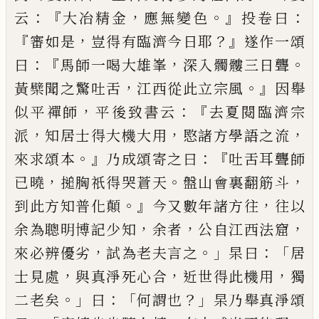
：『
，
。』
：
云
大冶精金
應無
變色
投卷曰
『
，
？』
審如是
豈得有臨濟今日耶
遂作一頌
：『
，
。
曰
馬師一喝大雄峯
深入髑髏三日聾
，
。』
黃檗聞之驚
吐舌
江西從此立宗風
因舉
，
：
『
似平禪師
平後致書云
去夏閱臨濟宗
，
，
，
派
知居士得大機大用
愍諸方學語
之流
。』
：『
來求頌本
乃成頌寄之曰
吐舌耳聾師
，
。
，
已
曉
搥
胸祇得哭蒼天
盤山會裏翻筋斗
。』
，
到此方知普化顛
今又數年諸方往
往以
，
，
，
余為聰明博記少知
余者
公
自江西法窟
，
。」
：「
來必辨優劣
試為老夫言之
杲曰
居
，
，
，
士
見處
與真淨死心合
近世得此機用
獨
。」
：「
？」
二老矣
曰
何
謂也
杲乃舉真淨頌