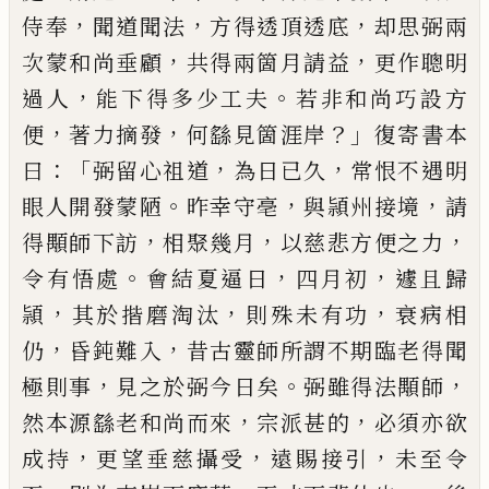
，
，
，
侍奉
聞
道聞法
方得透頂透底
却思弼兩
，
，
次蒙和尚垂顧
共
得兩箇月請益
更作聰明
，
。
過人
能下得多少工夫
若
非和尚巧設方
，
，
？」
便
著力摘發
何繇見箇涯岸
復寄書
本
：「
，
，
曰
弼留心祖道
為日
已
久
常恨不遇明
。
，
，
眼人開發
蒙陋
昨幸守
亳
與頴州接境
請
，
，
，
得顒師下訪
相聚幾
月
以慈悲方便之力
。
，
，
令有悟處
會結夏逼日
四月初
遽且歸
，
，
，
頴
其於揩磨淘汰
則殊未有功
衰病相
，
，
仍
昏
鈍難入
昔古靈師所謂不期臨老得聞
，
。
，
極則事
見之
於弼今日矣
弼雖得法顒師
，
，
然本源繇老和尚而來
宗派甚的
必須亦欲
，
，
，
成持
更望垂慈攝受
遠賜接引
未至令