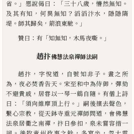
。」
：「
，
。
省
愿說偈曰
三十八歲
懵然無知
，
？
，
及其有知
何異
無知
滔滔汴水
隱隱隋
。
，
。」
堤
師其歸矣
箭浪東馳
：
「
，
。」
贊曰
有
知無知
木馬夜嘶
趙抃
佛慧法泉禪師法嗣
，
，
。
趙抃
字悅道
自號知非子
晝之所
，
。
，
為
夜必焚香告天
宋至和中為侍御
彈劾
，
。
不避貴戚
居甞以一琴一
鶴
自隨
有僧上詩
：「
。」
，
曰
須向維摩頂上行
嗣後擯去聲色
，
，
繫心宗教
從天鉢寺重元禪師問道
會佛慧
，
，
法泉居
衢之南禪
抃日參扣
泉未嘗容措一
。
，
，
詞
後牧青州政
事之餘
多宴坐
忽大雷