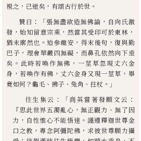
，
，
。
視之
已
逝矣
有頌古行於世
：「
，
贊曰
張無盡欲造無佛論
自向氏激
，
，
，
發
始知留意宗
乘
然當其受印可於東林
。
，
，
猶未廓然也
迨參龍安
得
末後句
復與勤
，
，
巴子
理會華嚴四無礙
而鼻孔依然
向下垂
。
，
矣
此時若喚作無佛
一莖草忽現丈六金
，
，
，
身
若喚作有佛
丈六金身又現一莖草
畢
？
、
、
、
。」
竟如何
龜毛
拂子
兔角
拄杖
：「
：
往生集云
商英嘗著發願文云
『
，
、
思此世界五濁亂
心
無正觀力
無了因
，
。
力
自性惟心不能悟達
謹遵
釋迦世尊金
，
，
口之教
專念阿彌陀佛
求彼世尊願
力攝
；
，
，