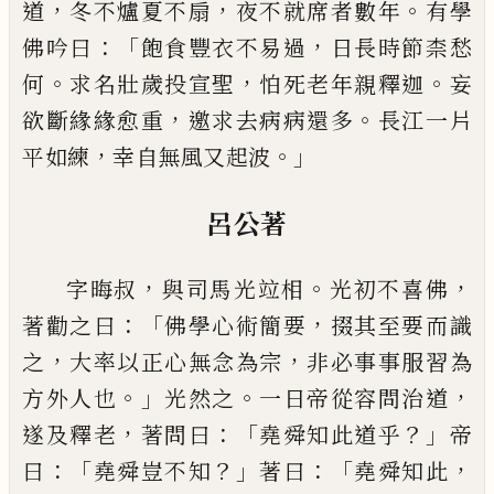
，
，
。
道
冬不爐
夏不扇
夜不就席者數年
有學
：「
，
佛吟曰
飽食豐衣不
易過
日長時節柰愁
。
，
。
何
求名壯歲投宣聖
怕死老年
親釋迦
妄
，
。
欲斷緣緣愈重
邀求去病病還多
長江一
片
，
。」
平如練
幸自無風又起波
呂公著
，
。
，
字晦叔
與司馬光竝相
光初不喜佛
：「
，
著勸之
曰
佛學心術簡要
掇其至要而識
，
，
之
大率以正心無
念為宗
非必事事服習為
。」
。
，
方外人也
光然之
一日帝
從容問治道
，
：「
？」
遂及釋老
著問曰
堯舜知此道乎
帝
：
「
？」
：「
，
曰
堯舜豈不知
著曰
堯舜知此