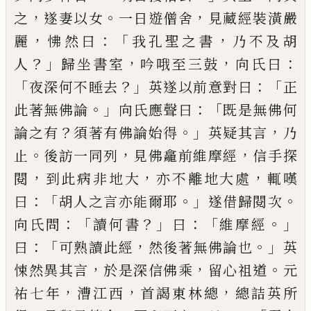
，
。
，
之
遂妻以女
一日遊僧舍
見藏經裝
潢
嚴
，
：「
，
麗
怫然曰
我孔聖之書
乃不及胡
？」
，
，
：
人
歸坐書室
吟哦
至三鼓
向氏曰
「
？」
：「
夜深何不睡去
英遂以前意對曰
正
。」
：「
此著無佛論
向氏應聲曰
既是無佛何
？
。」
，
論之有
須著
有佛論始得
英疑其言
乃
。
，
，
止
後訪一同列
見佛龕前
維摩經
信手探
，
，
，
閱
到此病非地大
亦不離地大處
輒
嘆
：「
。」
。
曰
胡人之言亦能爾耶
遂借歸閱次
：「
？」
：「
。」
向氏問
讀何
書
曰
維摩經
：「
，
。」
曰
可熟讀此經
然後著無佛論也
英
，
，
。
悚
然異其言
於是深信佛乘
留心祖道
元
，
，
，
祐七年
漕江
西
首謁東林總
總詰英所