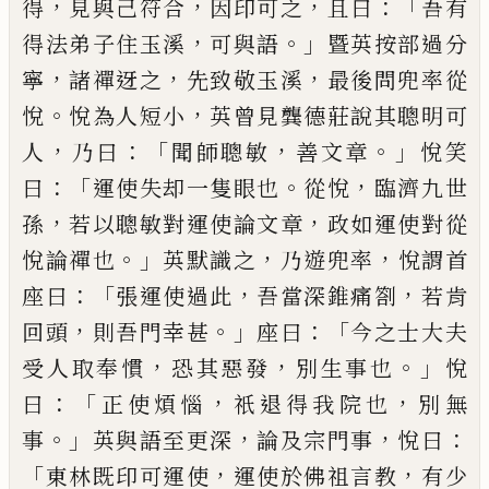
，
，
，
：「
得
見與
己
符合
因印可之
且曰
吾有
，
。」
得法弟子住玉溪
可與語
暨英按部過分
，
，
，
寧
諸禪迓之
先致敬玉溪
最後問兜率從
。
，
悅
悅為人
短小
英曾見龔德莊說其聰明可
，
：「
，
。」
人
乃曰
聞師聰敏
善文章
悅笑
：「
。
，
曰
運使失却一隻眼也
從悅
臨濟九世
，
，
孫
若以聰敏對運使論文章
政如運使對從
。」
，
，
悅論禪
也
英默識之
乃遊兜率
悅謂首
：「
，
，
座曰
張運使過此
吾
當深錐痛劄
若肯
，
。」
：「
回頭
則吾門幸甚
座曰
今之士大
夫
，
，
。」
受人取奉慣
恐其惡發
別生事也
悅
：「
，
，
曰
正使煩惱
祇退得我院也
別無
。」
，
，
：
事
英與語至更深
論及宗門事
悅曰
「
，
，
東林既印可運使
運使於佛祖言教
有少