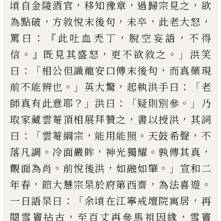
，
，
，
頃自金陵酒官
移知豫章
過歸宗見之
欲
，
，
，
，
為點破
方敘悅末後句
未卒
此老大怒
：『
，
，
罵曰
此吐血
禿丁
脫空妄語
不得
。』
，
。」
信
既見其盛怒
更不欲敘之
洪
笑
：「
，
曰
相公但識龍安口傳末後句
而真藥現
。」
，
：「
前不能
辨也
英大驚
起執洪手曰
老
？」
：「
。」
師真有此意耶
洪曰
疑
則別參
乃
，
，
取家藏雲菴頂相展拜贊之
書以授洪
其
詞
：「
，
。
，
曰
雲菴綱宗
能用能照
天鼓希聲
不
。
，
。
，
落凡調
冷面
嚴眸
神光獨耀
孰傳其真
。
，
。」
覿面為肖
前悅後洪
如融
如肇
宣和二
，
，
。
年春
館大慧宗杲於府第西齋
為法喜
遊
：「
，
一日語杲曰
余頃在江寧戒壇院寓居
再
，
，
閱雪竇
拈古
至百丈再參馬祖因緣
雪竇