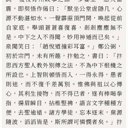
，
：「
，
震
即契悟作偈曰
默坐公堂
虗隱几
心
。
，
源不動湛如水
一聲霹
𮦷
頂門開
喚起從
前
。
，
自家底
舉頭蒼蒼喜復喜
剎剎塵塵無不
。
，
。」
是
中下
之人不得聞
妙用神通而
已
矣
：「
。」
，
泉聞笑曰
趙悅道撞
彩耳富
鄭公弼
，
，
，
：「
初於宗門
未有所趣
抃勉之
書曰
抃
，
思西方聖人教外別傳之法
不為中下根機之
。
，
，
所設
也
上智則頓悟而入
一得永得
愚者
，
。
則迷
而不復千
差萬別
惟佛與祖以心傳
，
，
，
心
其利生接物
而不得
已
者
遂有棒喝拳
，
，
，
指
揚眉瞬目
拈椎竪拂
語言文字種
種方
，
。
，
，
便
去聖逾遠
諸方學徒
忘本逐末
棄源
，
，
。」
隨波
滔
滔皆是
斯所謂可憐憫者矣
抃