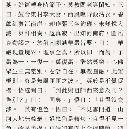
。
，
。
萎
好
箇轉身時節子
莫教閻老等閑知
三
：
，
。
曰
鼓合東村李
大妻
西風曠野淚沾衣
碧
，
。
蘆紅蓼江南岸
却作張三
坐釣磯
未幾悅入
，
，
。
，
滅
英拜相奏
諡
真寂
出知河南府
圓悟
，
，
：「
克勤謁之
於荊南劇談華嚴旨要
曰
華
，
，
，
嚴現量
境界
理事全真
所以即一而萬
了
，
，
，
，
萬為一
一復一
萬
復萬
浩然莫窮
心佛
，
，
，
眾生三無差別
卷舒自在
無礙
圓融
此雖
，
。」
極則
終是無風匝匝之波
英於是不覺促
，
：「
？
榻
悟遂問曰
到此與祖師西來意為同
？」
：「
。」
：「
為別
曰
同矣
悟曰
且得沒交
。」
，
：「
，
涉
英有慍色
悟曰
不見雲門道
山
，
，
河
大地無絲毫
過患猶是轉句
直得不見一
，
，
，
色
始是半
提
更須知有向上全提時節
彼