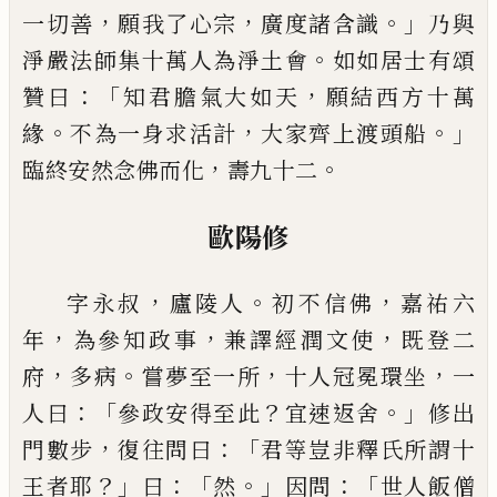
，
，
。」
一切善
願我了心宗
廣度諸含識
乃與
。
淨嚴法師集
十萬人為淨土會
如如居士有頌
：「
，
贊曰
知君膽氣大
如天
願結西方十萬
。
，
。」
緣
不為一身求活計
大家齊上
渡頭船
，
。
臨終安然念佛而化
壽九十二
歐陽修
，
。
，
字永叔
廬陵人
初不信佛
嘉祐六
，
，
，
年
為參知
政事
兼譯經潤文使
既登二
，
。
，
，
府
多病
嘗夢至一所
十
人冠冕環坐
一
：「
？
。」
人曰
參政安得至此
宜速返舍
修出
，
：「
門數步
復往問曰
君等豈非釋氏所謂十
？」
：
「
。」
：「
王者耶
曰
然
因問
世人飯僧