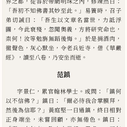
，
，
：
界之都
從容於帝網明珠
之內
修竦然曰
「
。」
，
吾初不知佛書其妙至此
易簀時
召
子
：「
，
弟切誡曰
吾生以文章名當世
力詆浮
，
，
，
，
圖
今此衰
殘
忽聞奧義
方將研究命也
！
。」
，
柰何
汝等勉旃無蹈後
悔
於是捐酒肉
，
，
，
《
徹聲色
灰
心默坐
令老兵近寺
借
華
嚴
》，
，
。
經
讀至八卷
乃安坐而逝
范鎮
，
。
：「
字景仁
累官翰林學士
或問
鎮何
？」
：「
，
以不信佛
鎮
曰
爾必待我合掌膜拜
？」
，
然後為信耶
黃庭堅一日過
鎮
終日相對
，
，
。
：
正身端坐
未嘗回顧
亦無倦色
鎮曰