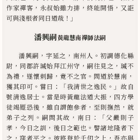
，
，
，
作家禪客
永叔始雖力排
終能開悟
又詎
！」
可與淺根者同日道哉
潘興嗣
黃龍慧南禪師法嗣
，
，
。
潘興嗣
字延之
南州人
初調德化縣
，
，
，
尉
同郡許瑊始
拜江州守
嗣往見之
瑊不
，
，
。
，
為禮
遂懷
刺
歸
竟不之官
問道於慧南
。
：「
。」
獲其印可
嘗曰
我清世之逸民
故自
。
，
號
清逸居士
當是時黃龍法道大振
四方學
，
，
，
徒竭
蹷
恐
後
雖自謂飽參者
至則撫然
就
。
，
：「
弟子之列
嗣問其故
南曰
父嚴則子
，
，
。
孝
今日之訓
後日之範也
譬諸地隆
者下
，
。
，
之
窪者平之
彼將登於千仞之上
吾亦與