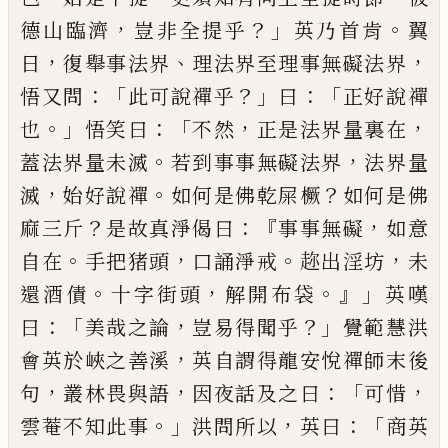
，
？」
。
德山臨濟
豈非全提
乎
英乃首肯
翼
，
、
，
日
復舉事法界
理法界至理事無礙
法界
：「
？」
：「
悟又問
此可說禪乎
曰
正好說禪
。」
：「
，
，
也
悟笑曰
不
然
正是法界量裏在
。
，
蓋法界量未滅
若到事事無礙
法界
法界量
，
。
？
滅
始好說禪
如何是佛乾屎橛
如何是
佛
？
：『
，
麻三斤
是故真淨偈曰
事事無礙
如意
。
，
。
，
自在
手把
猪頭
口誦淨戒
趂出淫坊
未
。
，
。』」
還酒債
十字街頭
解開
布袋
英嘆
：「
，
？」
曰
美哉之論
豈易得聞乎
覺範慧洪
，
會英
於峽之善溪
英自謂得龍安悅禪師末後
，
，
：「
，
句
叢林畏
與語
因夜話及之曰
可惜
。」
，
：「
雲菴不知此事
洪問所以
英曰
商英