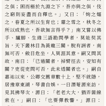
；
，
，
之俱
困而極於九淵之下
吾亦與之俱
伎
。」
：「
之窮則妄盡而
自釋也
又曰
姁之嫗
，
；
，
之
春夏之所以生育也
霜之雪
之
秋冬之
，
？」
所以成熟也
吾欲無言得乎
南又嘗以佛
、
、
，
手
驢脚
生緣三語勘問學者
莫能契其
，
。
，
旨
天下叢林
目為黃龍三關
脫有詶者
南
，
，
。
無可否
斂
目危坐
人莫
涯其意
嗣又問其
，
：「
，
，
故
南曰
已
過關者
掉臂徑去
安知
有
？
，
。」
關
吏從吏問可否
此未透關者也
嗣自
，
，
，
嘉祐以來
公卿交薦章數十上
堅不就隱
，
。
，
居豫章東湖
琴書自
娛
一日潛菴源來訪
，
：「
，
見其拂琴次
源曰
老老大大
猶
弄箇線
。」
：「
。」
：
索在
嗣曰
也要彈教響
源曰