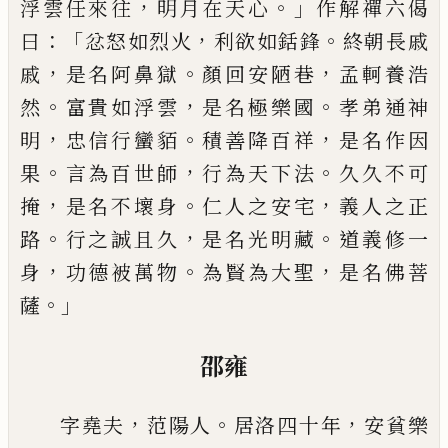
，
。」
浮雲任來往
明月在天心
作解禪六
偈
：「
，
。
曰
忿怒如烈火
利欲如銛鋒
終朝長戚
，
。
，
戚
是名阿
鼻獄
顏回安陋巷
孟軻養浩
。
，
。
然
富貴如浮雲
是名極
樂國
孝弟通神
，
。
，
明
忠信行蠻貊
積善降百祥
是名作
因
。
，
。
果
言為百世師
行為天下法
久久不可
，
。
，
掩
是名不
壞身
仁人之安宅
義人之正
。
，
。
路
行之誠且久
是名光
明藏
道義修一
，
。
，
身
功德被萬物
為賢為大聖
是名佛
菩
。」
薩
邵雍
，
。
，
字堯夫
范陽人
居洛四十年
安貧樂