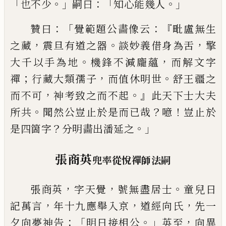
「
。」
：「
。」
也不少
嗣曰
知
心能幾人
：「
：『
贊曰
覺範題公畵像云
毗盧無生
，
。
，
之藏
震旦有道之
器
談妙義借身為舌
擎
。
，
大千以手為地
機鋒不減龐
蘊
而解文字
；
，
。
禪
行藏大類孺子
而值休明世
舒王疆
之
，
。』
而不可
神考致之而不起
此天下士大夫
。
？
！
所共
聞
然公豈止於是而
已
哉
噫
豈止於
？
。」
是四箇字
分明畵
出潘延之
張商英
兜率從悅禪師法嗣
，
，
。
張商英
字天覺
號無盡居士
童兒日
，
，
，
記萬言
年十九
應舉入京
道經向氏
先一
：「
。」
，
夕向夢神告
明日接相公
英至
向異