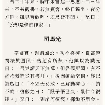
「
，
，
吾
二十年來
胸中未嘗起一思慮
二三年
，
，
，
，
來
不甚觀書
若無賓客
終日獨坐
夜分
，
，
。」
：
方睡
雖兒曹歡呼
咫尺皆
不聞
堅曰
「
。」
公却是學佛作家
司馬光
，
。
，
字君實
封溫國公
初不喜禪
自富韓
，
。
問法於
圓照
後忽有所契
范鎮以為譏光
：「
，
，
曰
吾豈謂天下無
禪
但吾儒所聞
有不
。」
，
必捨我而從其書耳
後因鎮論
空相
遂以
：「
，
。」
詩戲曰
不須天女散
已
解動禪心
鎮
，
：「
，
不納
復戲之曰
賤子悟
已
久
景仁今復
。」
：「
，
。
迷
又曰
到岸何須
筏
揮鋤不用金