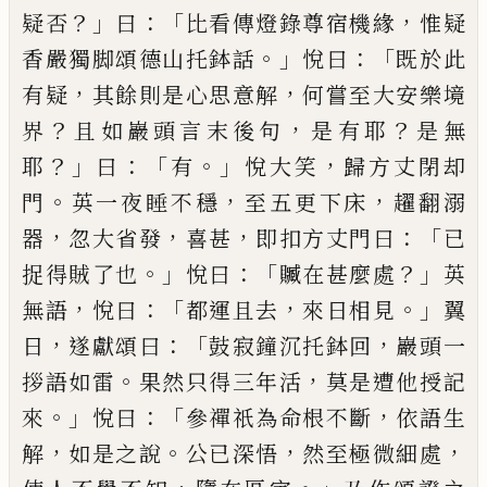
？」
：「
，
疑否
曰
比看傳燈錄尊宿機緣
惟疑
。」
：「
香嚴獨脚頌德山托
鉢話
悅曰
既於此
，
，
有疑
其餘則是心思意解
何嘗至
大安樂境
？
，
？
界
且如巖頭言末後句
是有耶
是無
？」
：
「
。」
，
耶
曰
有
悅大笑
歸方丈閉却
。
，
，
門
英一夜睡不穩
至五更下
床
趯翻溺
，
，
，
：「
器
忽大省發
喜甚
即扣方丈門曰
已
。」
：「
？」
捉得
賊了也
悅曰
贓在甚麼處
英
，
：「
，
。」
無語
悅曰
都運且去
來
日相見
翼
，
：「
，
日
遂獻頌曰
鼓寂鐘沉托鉢回
巖頭一
。
，
拶語
如雷
果然只得三年活
莫是遭他授記
。」
：「
，
來
悅曰
參禪
祇為命根不斷
依語生
，
。
，
，
解
如是之說
公
已
深悟
然至
極微細處