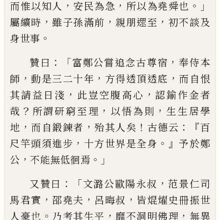
，
，
。」
而惟以知人
安民為急
所以為堯舜也
，
，
，
屬纊時
雖子孫滿前
親朋遝至
初不
談及
。
身世事
：「
，
贊曰
富鄭公嘗追念古尊宿
奉侍本
，
，
，
師
動是三二十
年
方得透頂透底
而自恨
，
，
其請益日淺
此豈空腹高
心
認鍮作金者
？
，
，
哉
所謂研窮至理
以悟為則
生生居
學
，
，
！
：『
地
而自鍛鍊者
殆其人矣
古德云
百
，
。』
尺竿頭須進
步
十方世界是全身
予於鄭
，
。」
公
不能無低徊焉
：「
，
又贊曰
文潞公歐陽永叔
范景仁司
，
，
，
馬君實
邵堯夫
呂晦叔
皆焜燿史冊振世
。
，
，
人豪也
乃考其生平
靡不
洞明佛理
無異