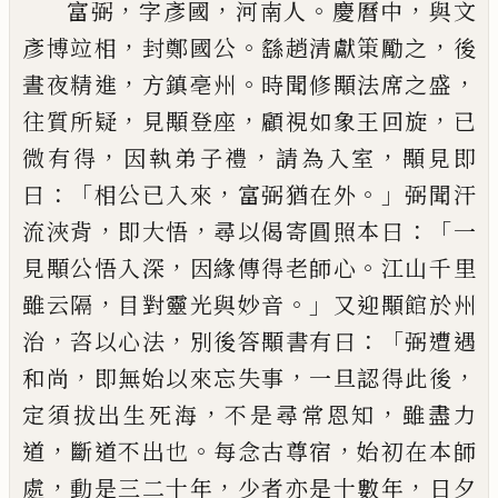
，
，
。
，
富弼
字彥國
河南人
慶曆中
與文
，
。
，
彥博竝相
封鄭國
公
繇趙清獻䇿勵之
後
，
。
，
晝夜精進
方鎮亳州
時聞修
顒法席之盛
，
，
，
往質所疑
見顒登座
顧視如象王回旋
已
，
，
，
微有得
因執弟子禮
請為入室
顒見即
：「
，
。」
曰
相公
已
入來
富弼猶在外
弼聞汗
，
，
：「
流浹背
即大悟
尋以偈寄
圓照本曰
一
，
。
見顒公悟入深
因緣傳得老師心
江山
千里
，
。」
雖云隔
目對靈光與妙音
又迎顒館於州
，
，
：「
治
咨
以心法
別後答顒書有曰
弼遭遇
，
，
，
和尚
即無始以來
忘失事
一旦認得此後
，
，
定須拔出生死海
不是尋常
恩知
雖盡力
，
。
，
道
斷道不出也
每念古尊宿
始初在本
師
，
，
，
處
動是三二十年
少者亦是十數年
日夕