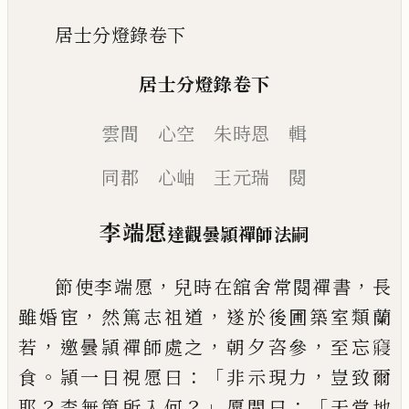
居士分燈錄卷下
居士分燈錄卷下
雲間 心空 朱時恩 輯
同郡 心岫 王元瑞 閱
李端愿
達觀曇頴禪師法嗣
，
，
節使李端愿
兒時在舘舍常閱禪書
長
，
，
雖婚宦
然篤
志祖道
遂於後圃築室類蘭
，
，
，
若
邀曇頴禪師處之
朝
夕咨參
至忘
𥨊
。
：「
，
食
頴一日視愿曰
非示現力
豈致爾
？
？」
：「
耶
柰無箇所入何
愿問曰
天堂地