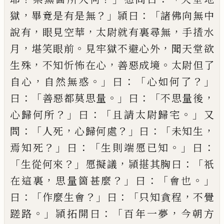
，
？」
：「
獄
畢竟是有是無
頴曰
諸佛向無中
，
，
，
說有
眼見空華
太尉就有裏尋無
手
𭢈
水
，
。
，
月
堪笑眼前
見牢獄不避心外
聞天堂欲
，
，
。
生
殊
不知忻怖在心
善惡成境
太尉但了
，
。」
：「
？」
自心
自然無
惑
曰
心如何了
：「
。」
：「
，
曰
善惡都莫思量
曰
不思量後
？」
：「
。」
心歸
何所
曰
且請太尉歸宅
又
：「
，
？」
：「
，
問
人死
心歸何處
曰
未知
生
？」
：「
。」
：
焉知死
曰
生則端愿
已
知
曰
「
？」
，
：「
生從何來
愿擬議
頴
揕其胸曰
祇
，
？」
：「
。」
在這裏
思量箇甚麼
曰
會也
：「
？」
：「
，
曰
作麼生
會
曰
只知貪程
不覺
。」
：「
，
蹉路
頴拓開曰
百年一夢
今朝
方