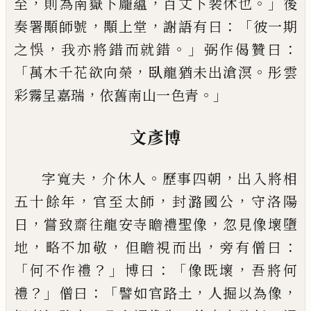
，
，
。」
至
則為南嶽下龐蘊
百丈下裴休也
後
，
，
：「
奏署
顒師號
顒上堂
謝語有曰
彼一期
，
。」
：
之悞
我亦將錯而
就錯
弼作偈贊曰
「
，
。
萬木千花欲向榮
臥龍猶未出滄
溟
彤雲
，
。」
彩霧呈嘉瑞
依舊南山一色青
文彥博
，
。
，
字寬夫
介休人
歷事四朝
出入將相
，
，
，
五十餘
年
官至太師
封潞國公
守洛陽
，
，
日
嘗致齋往龍安寺
瞻禮聖像
忽見像壞墮
，
，
，
：
地
略不加敬
但瞻視而出
旁
有僧曰
「
？」
：「
，
何不作禮
博曰
像既壞
吾將何
？」
：「
，
，
禮
僧曰
譬如
官路土
人掘以為像