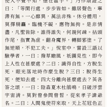
，
。」
使人不覺不知
墮在區宇
乃作頌證之
：
「
，
。
，
曰
等閑行處
步步皆如
雖居聲色
寧
。
，
。
，
滯有無
一心靡異
萬法非殊
休分體用
。
，
。
莫擇精麤
臨機不礙
應物無拘
是非情
，
。
，
。
盡
凡聖皆除
誰得誰失
何親何疎
拈頭
，
。
，
。
作尾
指實為虗
翻身魔界
轉脚邪塗
了
，
。」
，
無逆順
不犯工夫
悅室中
嘗設三語以
，
：
，
，
驗學者
一曰
撥草瞻風
祇圖見
性
即今
？
：
，
上人性在甚麼處
二曰
識得自性
方脫生
，
？
：
死
眼光落地時作麼生脫
三曰
脫得生
，
，
？
死
便知去處
四
大分離向甚麼處去
英各
，
：
，
答之頌
一曰
陰森夏木杜
䳌鳴
日破浮雲
。
，
宇宙清
莫對曾參問曾晳
從來孝子
諱爺
。
：
，
名
二曰
人間鬼使符來取
天上花冠色正