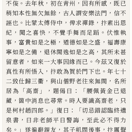
。
，
，
，
不侫
去年秋
初在青
州
因有所感
既
已
，
，
稍知本性無欠無餘
古人謂安樂
法門
信不
。
，
，
誣也
比蒙太傅侍中
俾求禪錄
抃素出恩
，
，
。
紀
聞之喜快
不覺手舞而足蹈
伏惟執
，
，
，
事
富貴如是
之極
道德如是之盛
福壽康
，
，
寧如是之備
退休閒逸
如是之高
其所未甚
，
。
留意者
如來一大事因緣而
已
今茲又復於
，
。
真性有所悟入
抃敢為賀於門下也
年
七十
，
，
二致仕歸三衢
與山僧野老往來無間
名所
「
」，
：「
居
為
高齋
題偈曰
腰佩黃金
已
退
，
。
，
藏
箇中消息也尋常
時人要識高齋老
只
。」
：「
是柯村趙四郎
復曰
切忌錯認
臨終遺
，
，
泉書
曰非老師平日警誨
至此必不得力
。」
，
，
矣
遂徧辭親友
其子㞦問後事
抃厲聲