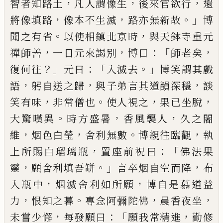
，
，
，
智者知路土
凡人謂像生
後來
官欲行
還
，
，
。」
將像填路
像本不生滅
路亦無新故
博
。
，
聞
之有省
以使相鎮北京時
與天鉢寺重元
，
，
：「
，
禪師善
一
日元來謁別
博曰
師老矣
？」
：「
。」
復何往
元曰
入滅去
博笑
謂其戲
，
，
，
語
躬自送之歸
與
子
弟言其道韻深穩
談
，
。
，
，
笑
有味
非常僧也
使人視之
果
已
坐脫
。
，
，
大驚嘆異
時方
盛暑
香風襲人
久之闍
，
，
。
，
維
烟色白瑩
舍利無數
博親
往臨觀
執
，
：「
上所賜白瑠璃瓶
置座前祝曰
佛法果
，
。」
，
靈
願舍利填吾缾
言卒烟自空而降
布
，
，
入瓶中
烟滅舍
利如所願
博自是慕道益
，
。
，
，
力
恨知之暮
專念阿彌陀
佛
晨香夜坐
，
：「
，
未嘗少懈
每發願曰
願我常精進
勤修