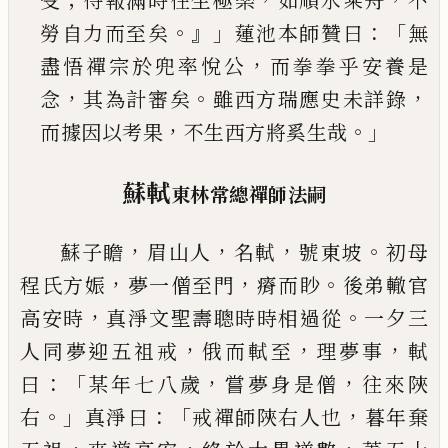
受
待報滿時往生極樂
如順水乘舟
不
。』」
：「
勞自
力而至矣
蓮池本師贊曰
無
，
盡悟禪宗於兜率悅
公
而拳拳乎安養是
，
。
，
念
其為計審矣
雖西方瑞應
史未詳錄
，
。」
而據因以考果
不生西方將奚生哉
蘇軾
東林常總禪師法嗣
，
，
，
。
蘇子瞻
眉山人
名軾
號東坡
初母
，
，
。
程氏方娠
夢一僧
至門
瘠而眇
後弟轍官
，
。
高安時
真淨文聖壽聰時時
相過從
一夕三
，
，
，
人同夢迎五祖戒
俄而軾至
理夢事
軾
：「
，
，
曰
某年七八歲
嘗夢身是僧
往來
陝
。」
：「
，
右
真淨曰
戒
禪師
陝
右人也
暮年棄