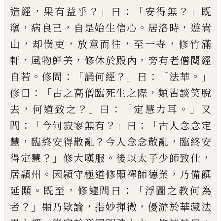
，
？」
：「
？」
造經
果有益乎
曰
安得無
既
，
，
。
，
窹
病
良
已
自是始生信心
居洛時
遊嵩
，
，
，
，
山
却僕吏
放意而
往
至一寺
修竹滿
，
，
，
軒
風物鮮美
修休於殿內
旁有老
僧閱經
。
：「
？」
：「
。」
自若
修問
誦何經
曰
法華
：「
，
修曰
古之高僧臨
死生之際
類皆談笑脫
，
？」
：「
。」
去
何道致之
曰
定慧力耳
又
：「
？」
：「
問
今何寂寥無有
曰
古人念念定
，
？
，
慧
臨終安得散亂
今人念念散亂
臨終安
？」
。
，
得定慧
修大嘆服
後以太子
少師致仕
。
，
居頴州
因頴守極道修顒禪師德業
乃備
饌
。
，
：「
延顒
既至
修遽問曰
浮圖之教何為
？」
，
，
者
顒乃欵論
指妙揮微
優游於華藏法