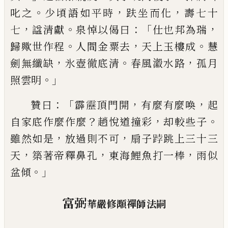
。
，
，
叱之
少頃語如
平時
趺坐而化
壽七十
，
。
：「
，
七
諡
清獻
泉悼以偈曰
仕也
邦
為瑞
。
，
。
歸歟世作程
人間金粟去
天上玉樓成
慧
，
。
，
劍
無纖缺
氷壺徹底清
春風
瀫
水路
孤月
。」
照雲明
：「
，
，
贊曰
霹
𮦷
頂門開
有麼有麼喚
起
？
，
。
自家底作麼作麼
趙悅道撞彩
却較些子
，
，
雖然如是
放過則不可
扇子
𨁝
跳上三十三
，
，
，
天
築著帝釋鼻孔
東海鯉魚打一棒
雨似
。」
盆傾
富弼
華嚴修顒禪師法嗣