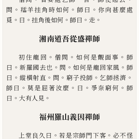
。
。
。
問
𦏪
羊挂角時如何
師曰
你向甚麼處
。
。
。
。
。
覓
曰
挂角後如
何
師曰
走
湘南道吾從盛禪師
。
。
。
初住龍回
僧問
如何是覿面事
師
。
。
。
。
曰
新羅國去也
問
如何是龍回家風
師
。
。
。
。
。
曰
縱橫射
直
問
窮子投師
乞師拯濟
。
。
。
。
師曰
莫是屈著汝麼
曰
爭
奈窮何
師
。
。
曰
大有人見
福州羅山義因禪師
。
。
上堂良久曰
若是宗師門下客
必不怪