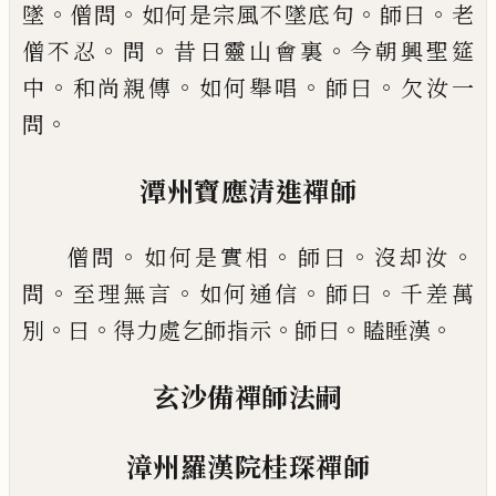
。
。
。
。
墜
僧問
如何是宗風不墜底句
師曰
老
。
。
。
僧不忍
問
昔日靈山
會裏
今朝興聖筵
。
。
。
。
中
和尚親傳
如何舉唱
師曰
欠汝
一
。
問
潭州寶應清進禪師
。
。
。
。
僧問
如何是實相
師曰
沒却汝
。
。
。
。
問
至理無言
如何通信
師曰
千差萬
。
。
。
。
。
別
曰
得力處乞
師指示
師曰
瞌睡漢
玄沙備禪師法嗣
漳州羅漢院桂琛禪師