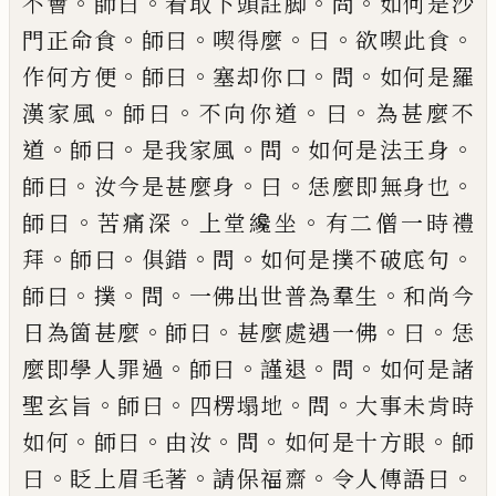
。
。
。
。
不會
師曰
看取下頭註脚
問
如何是沙
。
。
。
。
。
門正命食
師曰
喫
得麼
曰
欲喫此食
。
。
。
。
作何方便
師曰
塞却你口
問
如何
是羅
。
。
。
。
漢家風
師曰
不向你道
曰
為甚麼不
。
。
。
。
。
道
師曰
是
我家風
問
如何是法王身
。
。
。
。
師曰
汝今是甚麼身
曰
恁
麼即無身也
。
。
。
師曰
苦痛深
上堂纔坐
有二僧一時禮
。
。
。
。
。
拜
師曰
俱錯
問
如何是撲不破底句
。
。
。
。
師曰
撲
問
一佛
出世普為羣生
和尚今
。
。
。
。
日為箇甚麼
師曰
甚麼處遇
一佛
曰
恁
。
。
。
。
麼即學人罪過
師曰
謹退
問
如何是諸
。
。
。
。
聖
玄旨
師曰
四楞塌地
問
大事未肯時
。
。
。
。
。
如何
師曰
由汝
問
如何是十方眼
師
。
。
。
。
曰
眨上眉毛著
請保福齋
令人
傳語曰