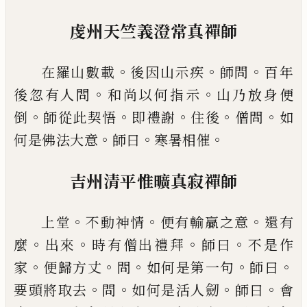
虔州天竺義澄常真禪師
。
。
。
在羅山數載
後因山示疾
師問
百年
。
。
後忽有人問
和尚以何指示
山乃放身便
。
。
。
。
。
倒
師從此契悟
即禮謝
住後
僧問
如
。
。
。
何是佛法大意
師曰
寒暑相催
吉州清平惟曠真寂禪師
。
。
。
上堂
不動神情
便有輸贏
之意
還有
。
。
。
。
麼
出來
時有僧出禮拜
師曰
不是作
。
。
。
。
。
家
便
歸方丈
問
如何是第一句
師曰
。
。
。
。
要頭將取去
問
如何
是活人劒
師曰
會