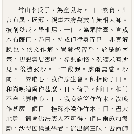
。
。
。
常山李氏子
為童兒時
日一
素食
出
。
。
。
言有異
既冠
親事本府萬歲寺無相大師
。
。
。
。
披
削登戒
學毗尼
一日
為眾陞臺
宣戒
。
。
。
本布薩
已
乃曰
持戒但律身而
已
非真解
。
。
。
脫也
依文作解
豈發聖智
乎
於是訪南
。
。
。
宗
初謁雲居雪峰
參訊勤恪
然猶未有
所
。
。
。
。
見
後造玄沙
一言啟發
廓爾無惑
沙
。
。
。
。
問
三界唯心
汝作麼生會
師指倚子曰
。
。
。
。
和尚喚這箇作甚麼
曰
倚
子
師曰
和尚
。
。
。
不會三界唯心
曰
我喚這箇作竹木
汝
喚
。
。
。
。
作甚麼
師曰
桂琛亦喚作竹木
曰
盡大
。
地覓一箇
會佛法底人不可得
師自爾愈加激
。
。
。
勵
沙每因誘迪
學者
流出諸三昧
皆命師