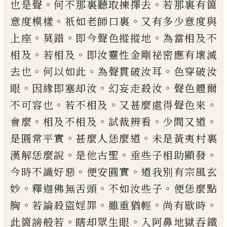
。
。
也是聲
何不那裏聽取揀擇去
若那裏有箇
。
。
意度
模樣
祇如老師口裏
又有多少意度與
。
。
。
上座
莫錯
即
今聲色摐摐地
為當相及不
。
。
相及
若相及
即汝靈性
金剛祕密應有壞滅
。
。
。
去也
何以如此
為聲貫破汝耳
色穿破汝
。
。
。
眼
因緣即塞却汝
幻妄走殺汝
聲色體爾
。
。
。
不可容也
若不相及
又甚麼處得聲色來
。
。
。
。
會麼
相及
不相及
試裁辨看
少間又道
。
。
是圓常平實
甚麼人恁
麼道
未是黃夷村裏
。
。
。
漢解恁麼說
是他古聖
垂些子
相助顯發
。
。
今時不識好惡
便安圓實
道我別有宗風
玄
。
。
。
妙
釋迦佛無舌頭
不如汝些子
便恁麼點
。
。
。
。
胸
若論
殺盜婬罪
雖重猶輕
尚有歇時
。
。
此箇謗般若
瞎却眾
生眼
入阿鼻地獄吞鐵