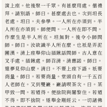
。
。
。
演上座
他後聚一千眾
有甚麼用處
僧禮
。
。
。
。
拜
請別
語
師曰
甚麼處去也
次到坦長
。
。
。
。
老處
坦曰
夫參學
一
人所在亦須到
半
。
。
。
人所在亦須到
師便問
一人所在
即不問
。
。
作麼生是半人所在
坦無對
後令小師問
。
。
。
師
師曰
汝欲識半人所在麼
也祇是弄泥
。
。
團漢
清上座
舉仰山插鍬話問師
古人意在
。
。
。
。
。
叉手處
插鍬處
師召
清
清應諾
師曰
。
。
。
還夢見仰山麼
清曰
不要上座下語
祇要
。
。
。
商量
師曰
若要商量
堂頭自有一千五百
。
。
。
。
人老
師在
又到雙巖
巖請喫茶次
曰
某
。
。
。
甲致一問
若道得
便捨院與闍黎住
若道
。
。
。
不得
即不捨院
遂舉金剛經
云
一切諸佛