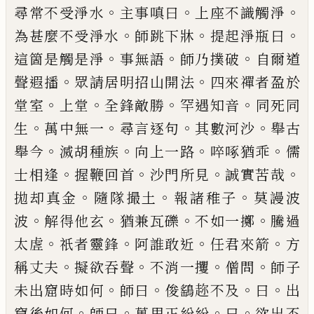
。
。
。
尋常不受淨水
主事嗔曰
上座不識觸淨
。
。
。
為甚麼不受淨水
師跳下牀
提起淨瓶曰
。
。
。
這箇是觸
是淨
事無語
師乃撲破
自爾道
。
。
聲遐播
眾請居明招
山開法
四來禪者盈於
。
。
。
。
堂室
上堂
全鋒敵勝
罕遇知
音
同死同
。
。
。
。
生
萬中無一
尋言逐句
其數河沙
舉古
。
。
。
。
舉
今
滅胡種族
向上一路
啐
啄
猶乖
儒
。
。
。
。
士相逢
握鞭回
首
沙門所見
誠實苦哉
。
。
。
拋却真金
隨隊撮土
報諸稚
子
莫謾波
。
。
。
。
波
解得他玄
猶兼瓦礫
不如一擲
騰過
。
。
。
。
太
虗
祇者靈鋒
阿誰敢近
任君來箭
方
。
。
。
。
稱丈夫
擬欲吞
聲
不消一攫
僧問
師子
。
。
。
。
未出窟時如何
師曰
俊鷂趂
不及
曰
出
。
。
。
。
窟後如何
師曰
萬里正紛紛
曰
欲出不