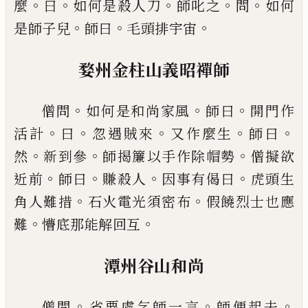
。
。
。
。
。
麼
曰
如何是殺人刀
師叱之
問
如
何
。
。
。
是師子兒
師曰
毛頭排宇宙
婺州金柱山義昭禪師
。
。
。
僧問
如何是和尚家風
師曰
開門作
。
。
。
。
。
活計
曰
忽遇賊來
又作麼生
師曰
。
。
。
然
新到參
師揭簾以手作除帽勢
僧擬欲
。
。
。
。
近前
師曰
賺殺人
因
事有偈曰
虎頭生
。
。
角人難措
石火電光須密布
假饒
烈士也應
。
。
難
懵底那能解回互
潭州谷山和尚
。
。
。
僧問
省要處乞師一言
師便起去