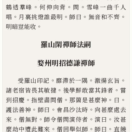
。
。
。
鶴透羣峰
何伸向背
問
雪峰一曲千人
。
。
。
。
唱
月裏挑燈誰最明
師
曰
無音和不齊
。
明暗豈能收
羅山閑禪師法嗣
婺州明招德謙禪師
。
。
。
受羅山印記
靡滯於一隅
激揚
玄旨
。
。
諸老宿皆畏其敏揵
後學鮮敢當其
鋒
者
嘗
。
。
。
。
到
招慶
指壁畵問僧
那箇是甚麼神
曰
。
。
。
護法善神
師曰
會昌沙汰時
向甚麼處去
。
。
。
。
來
僧無對
師令僧問演侍
者
演曰
汝甚
。
。
。
麼劫中遭此難來
僧回舉似師
師曰
直
饒