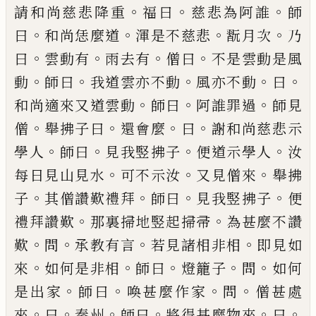
。
。
。
請和尚慈悲降重
福曰
慈悲為阿誰
師
。
。
。
。
曰
和
尚恁麼道
渾是不慈悲
翫月次
乃
。
。
。
。
曰
雲動有
雨去有
僧曰
不是雲動是風
。
。
。
。
。
動
師曰
我道雲亦不動
風亦不
動
曰
。
。
。
和尚適來又道雲動
師曰
阿誰罪過
師見
。
。
。
。
僧
舉
拂子曰
還會麼
曰
謝和尚慈悲示
。
。
。
。
學人
師曰
見我竪
拂子
便道示學人
汝
。
。
。
每日見山見水
可不示汝
又見
僧來
舉拂
。
。
。
。
子
其僧讚歎禮拜
師曰
見我竪拂子
便
。
。
禮
拜讚歎
那裏掃地竪起掃帚
為甚麼不讚
。
。
。
。
歎
問
承教
有言
若見諸相非相
即見如
。
。
。
。
。
來
如何是非相
師曰
燈
籠子
問
如何
。
。
。
。
是出家
師曰
喚甚麼作家
問
僧甚處
。
。
。
。
。
。
來
曰
秦州
師曰
將得甚麼物來
曰