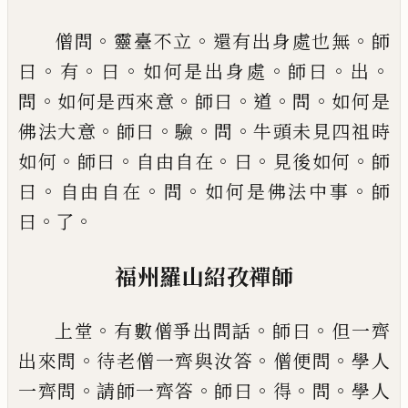
。
。
。
僧問
靈臺不立
還有出身處也無
師
。
。
。
。
。
。
曰
有
曰
如何是出身處
師曰
出
。
。
。
。
。
問
如何是西來意
師曰
道
問
如何是
。
。
。
。
佛法大意
師曰
驗
問
牛頭未見四
祖時
。
。
。
。
。
如何
師曰
自由自在
曰
見後如何
師
。
。
。
。
曰
自由自
在
問
如何是佛法中事
師
。
。
曰
了
福州羅山紹孜禪師
。
。
。
上堂
有數僧爭出問話
師曰
但
一齊
。
。
。
出來問
待老僧一齊與汝答
僧便問
學人
。
。
。
。
。
一齊
問
請師一齊答
師曰
得
問
學人