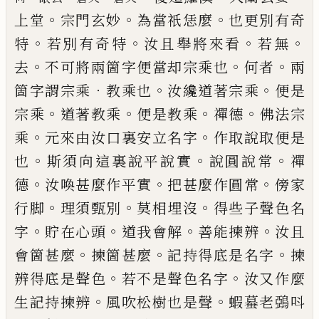
。
。
。
上堂
宗門玄
妙
為當祇恁麼
也更別有奇
。
。
。
。
特
若別有奇特
汝且舉
將來看
若無
。
。
。
去
不可將兩箇字便當却宗乘也
何者
兩
．
。
。
箇字謂宗乘
教乘也
汝纔道著宗乘
便是
。
。
。
。
宗乘
道
著教乘
便是教乘
禪德
佛法宗
。
。
乘
元來由汝口裏安
立名字
作取說取便是
。
。
。
也
斯須向這裏說平說實
說
圓說常
禪
。
。
。
德
汝喚甚麼作平實
把甚麼作圓常
傍家
。
。
。
行脚
理須甄別
莫相埋沒
得些子聲色名
。
。
。
。
字
貯在心
頭
道我會解
善能揀辨
汝且
。
。
。
會箇甚麼
揀箇甚麼
記
持得底是名字
揀
。
。
辨得底是聲色
若不是聲色名字
汝又作麼
。
。
生記持揀辨
風吹松樹也是聲
蝦蟇老鵶
呌