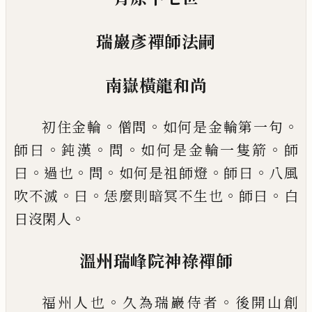
瑞巖彥禪師法嗣
南嶽橫龍和尚
。
。
。
初住金輪
僧問
如何是金輪第一句
。
。
。
。
師曰
鈍漢
問
如何是金輪一隻箭
師
。
。
。
。
。
曰
過也
問
如何
是祖師燈
師曰
八風
。
。
。
。
吹不滅
曰
恁麼則暗冥不生也
師曰
白
。
日沒閑人
溫州瑞峰院神祿禪師
。
。
福州人也
久為瑞巖侍者
後
開山創