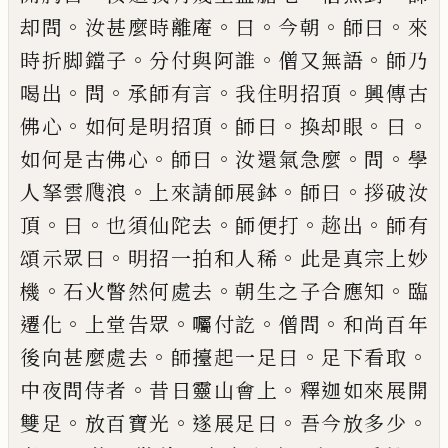
。
。
。
。
。
却問
汝甚麼時離
庵
曰
今朝
師曰
來
。
。
。
時折脚鐺子
分付與阿誰
僧又無
語
師乃
。
。
。
。
喝出
問
承師有言
我住明招頂
興傳古
。
。
。
。
。
佛心
如何是明招頂
師曰
換却眼
曰
。
。
。
。
如何是古佛心
師曰
汝還氣急麼
問
學
。
。
。
人拏雲
㸕
浪
上來請師展鉢
師曰
拶破汝
。
。
。
。
。
頂
曰
也須仙陀去
師便打
趂出
師有
。
。
頌示眾
曰
明招一拍和人稀
此是真宗上妙
。
。
。
機
石火瞥然何
處去
朝生之子合應知
臨
。
。
。
。
遷化
上堂告眾
囑付訖
僧
問
和尚百年
。
。
。
後向甚麼處去
師擡起一足曰
足下看
取
。
。
中夜問侍者
昔日靈山會上
釋迦如來展開
。
。
。
。
雙足
放百寶光
遂展足曰
吾今放多少