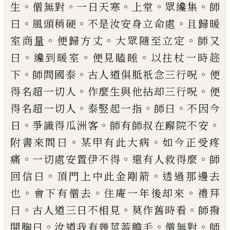
。
。
。
。
。
生
僧無對
一日天
寒
上堂
眾纔集
師
。
。
。
曰
風頭稍硬
不是汝安身立命處
且歸暖
。
。
。
室商量
便歸方丈
大眾隨至立定
師又
。
。
。
曰
纔
到暖室
便見瞌睡
以拄杖一時趂
。
。
。
下
師問國泰
古人
道俱胝祇念三行呪
便
。
。
得名超一切人
作麼生與他
拈却三行呪
便
。
。
。
得名超一切人
泰竪起一指
師曰
不
因今
。
。
。
日
爭識得瓜洲客
師有師叔在廨院不安
。
。
附書
來問曰
某甲有此大病
如今正受疼
。
。
。
痛
一切處安置
伊不得
還有人救得麼
師
。
。
回信曰
頂門上中此金剛
箭
透過那邊去
。
。
。
也
會下有僧去
住庵一年後却來
禮
拜
。
。
。
曰
古人道三日不相見
莫作舊時看
師撥
。
。
。
開胸曰
汝道我有幾莖葢膽毛
僧無對
師