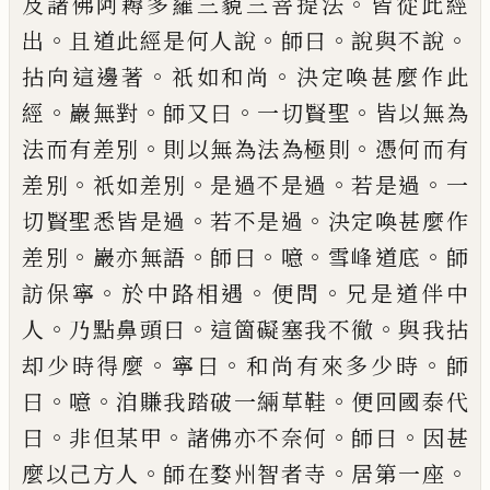
。
及諸佛阿耨多羅三藐三菩提法
皆從
此經
。
。
。
。
出
且道此經是何人說
師曰
說與不說
。
。
拈向這
邊著
祇如和尚
決定喚甚麼作此
。
。
。
。
經
巖無對
師又曰
一切賢聖
皆以無為
。
。
法而有差別
則以無為法為極
則
憑何而有
。
。
。
。
差別
祇如差別
是過不是過
若是過
一
。
。
切賢聖悉皆是過
若不是過
決定喚甚麼作
。
。
。
。
。
差別
巖
亦無語
師曰
噫
雪峰道底
師
。
。
。
訪保寧
於中路相遇
便
問
兄是道伴中
。
。
。
人
乃點鼻頭曰
這箇礙塞我不徹
與
我拈
。
。
。
却少時得麼
寧曰
和尚有來多少時
師
。
。
。
曰
噫
洎
賺我踏破一緉草鞋
便回國泰代
。
。
。
。
曰
非但某甲
諸佛
亦不奈何
師曰
因甚
。
。
。
麼以
己
方人
師在婺州智者寺
居第一座