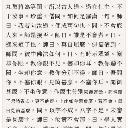
。
。
。
丸莫將為等閑
所以古人道
過在化主
不
。
。
。
。
干汝事
珍重
僧問
如何是羅漢一句
師
。
。
。
。
曰
我若向汝道
便成兩句也
問
不會底
。
。
。
。
。
人來
師還接
否
師曰
誰是不會者
曰
。
。
。
。
適來道了也
師曰
莫自屈麼
保福僧到
。
。
。
。
師問
彼中佛法如何
曰
有時示眾道
塞
。
。
。
却
你眼
教你
覷
不見
塞却你耳
教你聽不
。
。
。
。
聞
坐却你意
教你分別不得
師曰
吾問
。
。
。
。
你
不塞你眼
見箇甚麼
不
塞你耳
聞箇
。
。
甚麼
不坐你意
作麼生分別
。
東禪齊云
那僧聞
。
。
。
。
了
忽然省去
更不他遊
上座如今還會麼
若不會
每
。
。
。
。
問
以字不成
八字不
是
未審
日見箇甚麼
。
。
。
。
是甚麼字
師曰
汝實不會那
曰
學人實