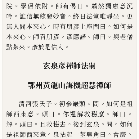
。
。
。
院
學侶依附
師有偈曰
蕭然獨處意沉
。
。
。
吟
誰
信無絃發妙音
終日法堂唯靜坐
更
。
。
無人問本來心
時有朋彥上座問曰
如何是
。
。
。
。
本來心
師召朋彥
彥應
諾
師曰
與老僧
。
。
點茶來
彥於是信入
玄泉彥禪師法嗣
鄂州黃龍山誨機超慧禪師
。
。
。
清河張氏子
初參巖頭
問
如何是祖
。
。
。
。
師西來意
頭曰
你還解救糍麼
師曰
。
。
。
。
。
解
頭曰
且救糍去
後到玄泉
問
如何
。
。
。
是祖師西來意
泉
拈起一莖皂角曰
會麼