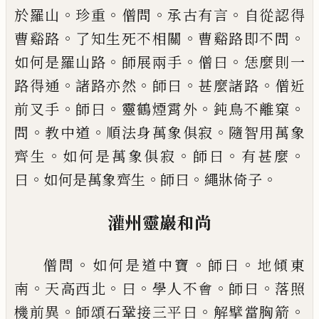
。
。
。
。
於羅山
珍重
僧問
承古有言
自從認得
。
。
。
曹谿
路
了知生死不相關
曹谿路即不問
。
。
。
如何是羅山路
師展兩手
僧曰
恁麼則一
。
。
。
。
路得通
諸路亦然
師曰
甚
麼諸路
僧近
。
。
。
。
前叉手
師曰
靈鶴煙霄外
鈍鳥不離窠
。
。
。
問
教中道
順法身萬象俱寂
隨智用萬象
。
。
。
。
齊生
如何
是萬象俱寂
師曰
有甚麼
。
。
。
。
曰
如何是萬象齊生
師曰
繩牀倚子
灌州靈巖和尚
。
。
。
僧問
如何是道中寶
師曰
地傾東
。
。
。
。
。
南
天高西北
曰
學人不會
師曰
落照
。
。
。
機前異
師頌石鞏
接三平曰
解擘當胸箭