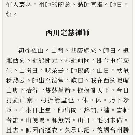
。
。
。
。
乍入叢林
祖師的的
意
請師直指
師曰
。
好
西川定慧禪師
。
。
。
。
初參羅山
山問
甚麼處來
師曰
遠
。
。
。
離
西蜀
近發開元
却近前問
即今事作麼
。
。
。
。
。
生
山揖曰
喫
茶去
師擬議
山曰
秋氣
。
。
。
稍熱去
師出至法堂
歎曰
我
在西蜀峨嵋
。
。
山脚下拾得一隻蓬蒿箭
擬撥亂天下
今日
。
。
。
。
打羅山寨
弓折箭盡也
休
休
乃下參
。
。
。
。
眾
山來日
上堂
師出問
豁開戶牗
當軒
。
。
。
。
。
者誰
山便喝
師無語
山
曰
毛羽未備
。
。
。
且去
師因而摳衣
久承印記
後謁台州
勝