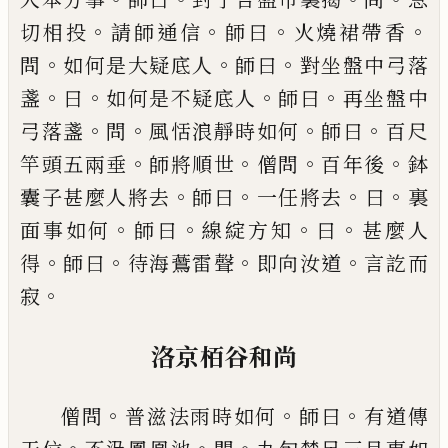
。
。
。
。
切相投
請師通信
師曰
火燒裙帶香
。
。
。
問
如何是
大疑底人
師曰
對坐盤中弓落
。
。
。
。
盞
曰
如何是不疑底
人
師曰
再坐盤中
。
。
。
。
弓落盞
問
風恬浪靜時如何
師曰
百尺
。
。
。
。
竿頭五兩垂
師將順世
僧問
百年後
鉢
。
。
。
。
囊子甚
麼人將去
師曰
一任將去
曰
裏
。
。
。
。
面事如何
師曰
線綻
方知
曰
甚麼人
。
。
。
。
得
師曰
待海鷰雷聲
即向汝道
言訖
而
。
寂
洛京栢谷和尚
。
。
。
僧問
普滋法雨時如何
師曰
有道傳