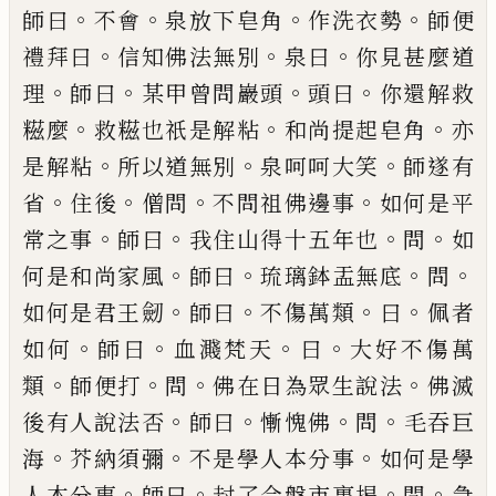
。
。
。
。
師曰
不會
泉放下皂角
作洗
衣勢
師便
。
。
。
禮拜曰
信知佛法無別
泉曰
你見甚麼道
。
。
。
。
理
師曰
某甲曾問巖頭
頭曰
你還解救
。
。
。
糍麼
救糍也
祇是解粘
和尚提起皂角
亦
。
。
。
是解粘
所以道無別
泉
呵呵大笑
師遂有
。
。
。
。
省
住後
僧問
不問祖佛邊事
如何
是平
。
。
。
。
常之事
師曰
我住山得十五年也
問
如
。
。
。
。
何是和
尚家風
師曰
琉璃鉢盂無底
問
。
。
。
。
如何是君王劒
師曰
不傷萬類
曰
佩者
。
。
。
。
如何
師曰
血濺梵天
曰
大好不傷
萬
。
。
。
。
類
師便打
問
佛在日為眾生說法
佛滅
。
。
。
。
後有人說
法否
師曰
慚愧佛
問
毛吞巨
。
。
。
海
芥納須彌
不是學人
本分事
如何是學
。
。
。
。
人本分事
師曰
封了合盤市裏揭
問
急