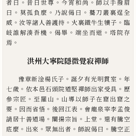
。
。
。
者曰
昔日世尊
今
宵和尚
師以手撥眉
。
。
。
曰
莫孤負麼
乃說偈曰
驀刀叢
裏逞全
。
。
。
威
汝等諸人善護持
火裏鐵牛生犢子
臨
。
。
。
岐
誰解湊吾機
偈畢
端坐而逝
塔院存
。
焉
洪州大寧院隱微覺寂禪師
。
。
豫章新淦楊氏子
誕夕
有光明貫室
年
。
。
七歲
依本邑石頭院道堅禪師出家
受具
歷
。
。
參宗匠
至羅山
山導以師子在窟出窟之
。
。
。
要
因而省悟
後回江表
會龍泉宰李孟俊
。
。
。
請居十善道
場
闡揚宗旨
上堂
還有騰空
。
。
。
。
底麼
出來
眾無出者
師
說偈曰
騰空正