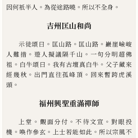
。
。
。
因何祇半人
為從途路曉
所
以不全身
吉州
匡
山和尚
。
。
。
示徒頌曰
匡山路
匡山路
巖崖嶮峻
。
。
人難措
遊人擬議隔千山
一句分明超佛
。
。
。
祖
白牛頌
曰
我有古壇真白牛
父子藏來
。
。
經幾秋
出門直往孤
峰頂
回來暫跨虎溪
。
頭
福州興聖重滿禪師
。
。
。
上堂
覿面分付
不待文宣
對眼
投
。
。
。
機
喚作參玄
上士若能如此
所以宗風不