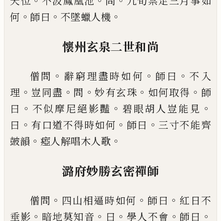
。
。
。
天位
不汲鳳凰池
問
九旬禁足三月事如
。
。
。
何
師曰
不
墜蠟人機
懷州玄泉二世和尚
。
。
。
僧問
辭窮理盡時如何
師曰
不
入
。
。
。
。
。
理
豈同盡
問
妙有玄珠
如何取得
師
。
。
。
曰
不似摩尼
絕影豔
碧眼胡人豈能見
。
。
。
曰
有口道不得時如何
師
曰
三寸不能齊
。
。
皷韻
瘂人解唱木人歌
潞府妙勝玄密禪師
。
。
。
僧問
四山相逼時如何
師曰
紅
日不
。
。
。
。
。
垂影
暗地莫知音
曰
學人不會
師曰