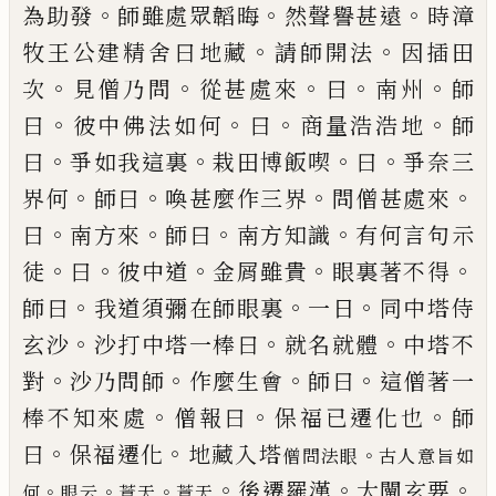
。
。
。
為助發
師雖處眾韜晦
然
聲譽甚遠
時漳
。
。
牧王公建精舍曰地藏
請師開法
因
插田
。
。
。
。
。
次
見僧乃問
從甚處來
曰
南州
師
。
。
。
。
曰
彼中佛法
如何
曰
商量浩浩地
師
。
。
。
。
曰
爭如我這裏
栽田博飯喫
曰
爭奈三
。
。
。
。
界何
師曰
喚甚麼作三界
問僧甚處來
。
。
。
。
曰
南方來
師曰
南方知識
有何言句示
。
。
。
。
。
徒
曰
彼中道
金
屑雖貴
眼裏著不得
。
。
。
師曰
我道須彌在師眼裏
一日
同中塔侍
。
。
。
玄沙
沙打中塔一棒曰
就名就體
中塔不
。
。
。
。
對
沙乃問師
作麼生會
師曰
這僧著一
。
。
。
棒不知來處
僧報曰
保福
已
遷化也
師
。
。
曰
保福遷化
地藏入塔
。
僧問
法眼
古人意旨如
。
。
。
後遷羅漢
大闡玄要
。
。
。
何
眼云
蒼天
蒼天