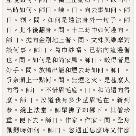
。
。
。
。
。
出
時如何
師曰
嶮
曰
向去事如何
師
。
。
。
。
曰
劄
問
如何是透
法身外一句子
師
。
。
。
。
曰
北斗後翻身
問
十二時中如何
趣向
。
。
。
師曰
拋向金剛地上著
問
文殊與維摩對
。
。
。
談何
事
師曰
葛巾紗帽
已
拈向這邊著
。
。
。
。
也
問
如何是和尚
家風
師曰
齩得著是
。
。
。
。
好手
問
放鶴出籠和煙去時如
何
師曰
。
。
。
爭奈頭上一點何
問
無煙之火
是甚麼人
。
。
。
。
向
得
師曰
不惜眉毛底
曰
和尚還向得
。
。
。
麼
師曰
汝道我
有多少莖眉毛在
新到
。
。
。
參
纔上法堂
師舉拂子却擲
下
其僧珍
。
。
。
。
。
。
重
便下去
師曰
作家
作家
問
全身
。
。
佩劒時
如何
師曰
忽遇正恁麼時又作麼