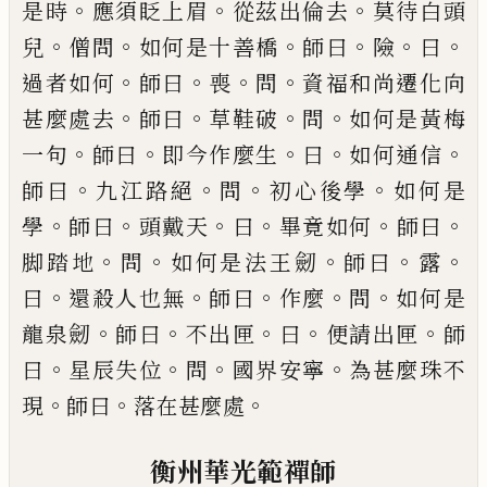
。
。
。
是時
應須眨上眉
從茲出倫去
莫待
白頭
。
。
。
。
。
。
兒
僧問
如何是十善橋
師曰
險
曰
。
。
。
。
過者如何
師
曰
喪
問
資福和尚遷化向
。
。
。
。
甚麼處去
師曰
草鞋破
問
如何是黃梅
。
。
。
。
。
一句
師曰
即今作麼生
曰
如何通信
。
。
。
。
師
曰
九江路絕
問
初心後學
如何是
。
。
。
。
。
。
學
師曰
頭戴天
曰
畢竟如何
師曰
。
。
。
。
。
脚踏地
問
如何是法王劒
師曰
露
。
。
。
。
。
曰
還殺人也無
師曰
作麼
問
如何是
。
。
。
。
。
龍泉劒
師曰
不出
匣
曰
便請出匣
師
。
。
。
。
曰
星辰失位
問
國界安寧
為甚麼
珠不
。
。
。
現
師曰
落在甚麼處
衡州華光範禪師