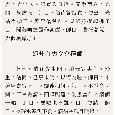
。
。
。
。
光
光坐次
師直入身邊
叉手而立
光
。
。
。
。
。
問
甚處來
師
曰
猶待答話在
便出
光
。
。
拈得拂子
趂至僧堂前
見師
乃提起拂子
。
。
。
。
曰
闍黎喚這箇作甚麼
師曰
敢死喘氣
。
光低頭歸方丈
建州白雲令弇禪師
。
。
。
上堂
遣往先生門
誰云對喪主
珍
。
。
。
。
。
重
僧問
己
事未明
以何為驗
師曰
木
。
。
。
。
。
鏡照素容
曰
驗後如何
師曰
不爭多
。
。
。
。
問
三台有請
四眾臨筵
既處
當仁
請師
。
。
。
。
。
一唱
師曰
要唱也不難
曰
便請
師
。
。
。
曰
夜靜
水寒魚不食
滿船空載月明歸