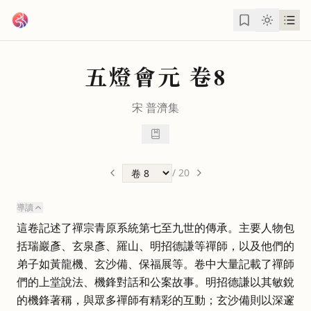
跳到主要內容
五燈會元
卷8
宋
普濟
集
/
20
導讀
這卷記述了禪宗青原系統第七至九世的傳承。主要人物包
括瑞巖彥、玄泉彥、羅山、明招德謙等禪師，以及他們的
弟子如黃龍機、玄沙備、保福展等。卷中大量記載了禪師
們的上堂說法、機鋒對話和公案故事。明招德謙以其敏銳
的機鋒著稱，與眾多禪師有精彩的互動；玄沙備則以深邃