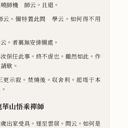
。
。
未曉師機 師云
且退
。
。
師云
儞特置此問 學云
如何得不用
。
。
師云
者裏無安排
儞處
。
。
。
為汝保任此事
終不虗也
雖然
如此
作
。
。
請歇
。
。
。
三更示寂
焚燒後
収舍利
起塔于
本
。
二
龍華山悟乘禪師
。
。
。
幼歲出
家受具
遂至雲居
問云
如何是