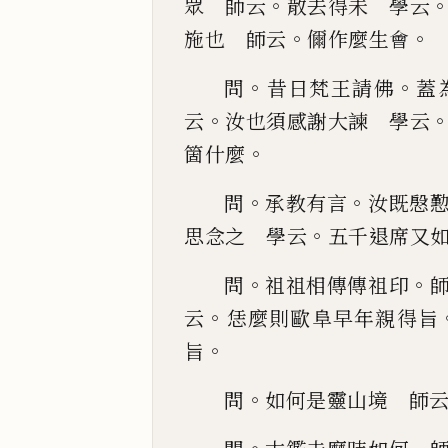
。
眾 師云
散去得
未 學云
。
。
施也 師云
儞作麼生會
。
。
問
昔日梵王請佛
蓋
。
云
汝也須感
謝大諫 學云
。
箇什麼
。
。
問
承教有言
汝既慇
。
思念之 學云
五千退席又
。
。
問
祖祖相傳傳祖印
。
云
恁麼則歐阜
早年親得旨
。
旨
。
問
如何是靈山境 師