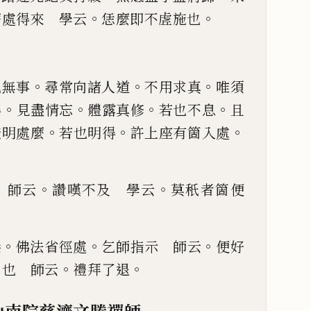
。
。
麼處得來 學
云
恁麼即不虗施也
。
。
。
也無事
尋常向諸人道
不用求真
唯須
。
。
。
。
得
見盡情忘
體露真修
若
也不息
且
。
。
。
證明處麼
若
也明得
許上座有箇入處
。
。
。
 師云
讚嘆不及 學云
莫
秖
者箇便
。
。
。
臻
佛法省徑處
乞師指示 師云
便好
。
。
日也 師云
禮拜了退