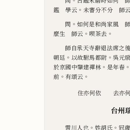
。
問
古鑑未磨時如何 
。
鑑 學云
未審分不分 師
。
問
如何是和尚家風 
。
。
麼生 師云
喫茶去
師自承天
寺辭退法席之
。
。
朝廷
以故駙馬都尉
吳元
。
於京國中肇建禪林
是年春
。
。
前
有頌云
住亦何依
去亦
台州
。
。
霅川人也
姓胡氏
冠