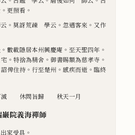
。
。
。
師云
古鑑 學云
磨
後如何 師云
古
。
。
云
更
照看
。
。
。
師云
莫訝荒疎 學
云
忽遇客來
又作
。
。
。
後
數載隱居本州興慶庵
至天聖四
年
。
。
。
扆宅
特捨為精舍
御書
賜額為慈孝寺
。
。
。
。
詔俾住
持
行至楚州
感疾而逝
臨終
何滅
休問旨歸
秋天一月
瑞巖院義海禪師
。
歲出家
受具