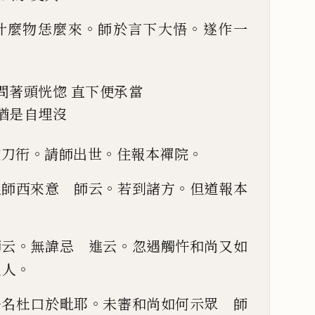
。
。
什麼物恁麼來
師於言
下大悟
遂作一
問著頭恍惚
直下便承當
猶是自埋沒
。
。
。
牧刀衎
請師出世
住報本禪院
。
。
祖師西來意 師云
若到諸
方
但道報本
。
。
師
云
無諱忌 進云
忽遇觸忤和尚又如
。
主人
。
淨名杜口
於毗耶
未審和尚如何示眾 師