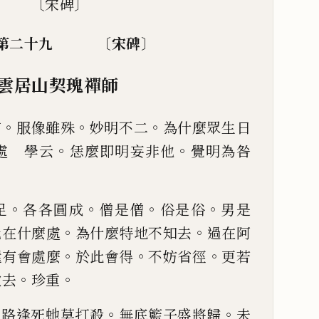
九 〔宋碑〕
〔
〕
錄卷第二十九
宋
碑
雲居山契瑰禪師
。
。
。
言
服
像雖殊
妙明不二
為什麼眾生日
。
。
處 學云
恁麼即明妄非他
覺明為咎
。
。
。
。
足
各各圓
成
僧是僧
俗是俗
男是
。
。
訛在
什麼處
為什麼特地不知去
過在阿
。
。
。
還有會處麼
於此會得
不妨省徑
更若
。
。
歇去
珍重
。
。
。
路逢死虵莫打殺
無底籃子盛
將歸
未