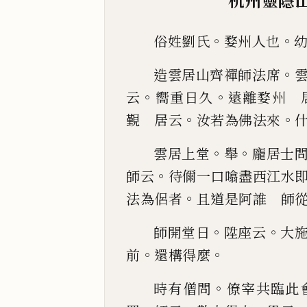
杭州靈隱
。
。
俗姓劉氏
婺州人
也
。
造雲居山齊禪師法席
。
。
云
嚮重日久
遠離
婺州 
。
。
覲
居云
汝若為佛法來
。
。
雲居上堂
舉
龐居士
。
師云
待儞一口噏盡西江水
。
法為侶者
且道是
阿誰 師
。
。
師開堂日
陞座云
大
。
。
前
還構得麼
。
時有僧問
僚宰共臨此