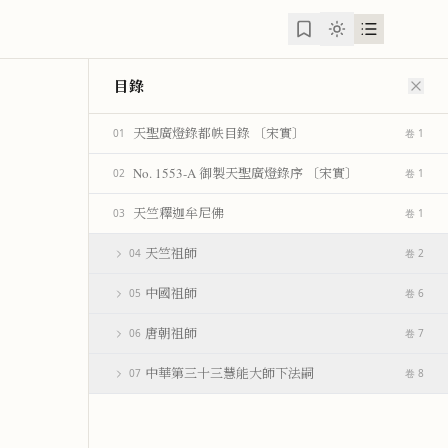
目錄
天聖廣燈錄都帙目錄 〔宋實〕
01
卷 1
No. 1553-A 御製天聖廣燈錄序 〔宋實〕
02
卷 1
天竺釋迦牟尼佛
03
卷 1
天竺祖師
04
卷 2
中國祖師
05
卷 6
唐朝祖師
06
卷 7
中華第三十三慧能大師下法嗣
07
卷 8