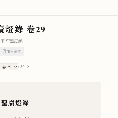
廣燈錄
卷29
宋
李遵勗
編
加入清單
/
30
天聖廣燈錄