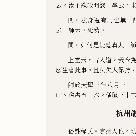
。
。
云
汝不欲我開談
學云
。
問
法身還有用也
無 
。
。
去 師
云
死漢
。
問
如何是無
德真人 
。
。
上堂云
古人道
我今
。
麼生會此事
且莫失人保持
師於天
聖三年八月三日
。
。
山
俗壽五十六
僧臘三十
杭州
。
。
俗姓程氏
處州人也