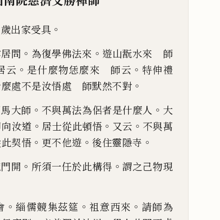
山南院慈濟文勝禪師
。
幼歲出家受具
。
。
雲居問
為復學佛法來
遊山翫水來 師
。
。
居云
是什麼物恁麼來 師云
特伸禮
。
什麼處不是汝悟處 師默然
不對
。
。
問馬大師
不與萬法為
侶者是什麼人
大
。
。
。
即向
汝道
居士從此頓悟
又云
不與萬
。
。
。
從此契悟
更不他遊
後住靈隱寺
。
。
施門開
所須一任於此構得
謂
之
己
物現
。
。
。
會
緇儒競集茲筵
祖意西來
請師為