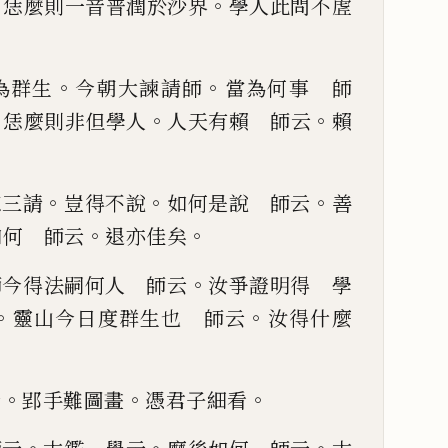
。
。
恁麼則一音普潤於沙界
學人此問不虗
。
。
為
群生
今朝大諫請師
當為何事 師
。
。
。
恁麼則非
但
學人
人天有賴 師云
賴
。
。
。
懃三請
豈得不說
如何是說 師云
善
。
。
如
何 師云
退亦佳矣
。
師今得
法嗣何人 師云
汝爭證明得 學
。
。
靈山今日度群生也 師云
汝得什麼
。
。
。
云
郢手難圖畫
憑君子
細看