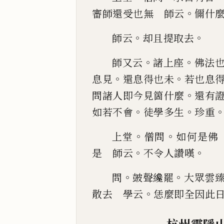
。
審師還受也無 師云
儞什
。
。
師云
却且提取去
。
。
師又云
諸上座
佛法
。
。
息見
還息得也未
若也息
。
問諸人即今見箇什麼
還有
。
。
如若不會
徒學多生
珍重
。
。
上堂
僧問
如何是佛
。
。
是 師云
不令人讚嘆
。
。
問
皷聲纔罷
大眾
雲
。
散去 學
云
恁麼即全因此