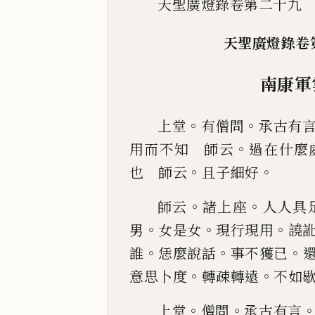
天聖廣燈錄卷第二十
天聖廣燈
南康軍
。
。
上堂
有僧問
承古有
。
用而不知 師云
過在什麼
。
。
也
師云
且子細好
。
。
師云
諸上座
人人具
。
。
。
男
女是女
現行現用
譊
。
。
。
誰
恁麼說話
事
不獲
已
。
。
意思
卜度
轉疎轉遠
不如
。
。
上堂
僧問
承古有言