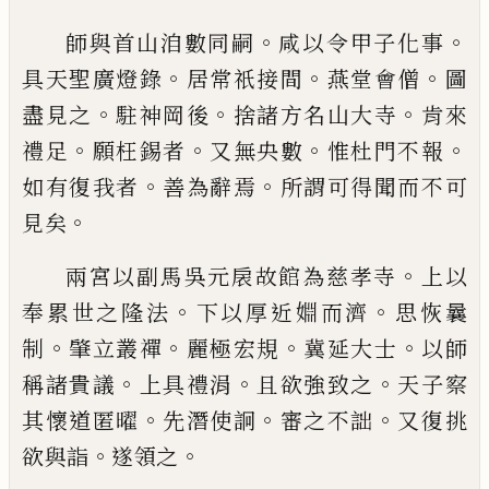
。
。
師與首山洎數同嗣
咸以
令甲子化事
。
。
。
具天
聖
廣燈錄
居常祇接間
燕堂會僧
圖
。
。
。
盡見之
駐神岡後
捨諸方名山大寺
肯來
。
。
。
。
禮足
願
枉錫者
又無央數
惟杜門不報
。
。
如有復我者
善為辭
焉
所謂可得聞而不可
。
見矣
。
兩宮以副馬吳元扆故館為慈孝寺
上以
。
。
奉累世之
隆法
下以厚近婣而濟
思
恢
曩
。
。
。
。
制
肇立叢禪
麗極宏
規
冀延大士
以師
。
。
。
稱諸貴議
上具禮涓
且欲強致之
天子察
。
。
。
其懷道匿曜
先潛使詗
審之不詘
又復挑
。
。
欲
與詣
遂領之