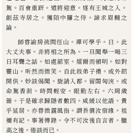
。
。
。
。
駕
百會重趼
道將迎意
遂
有王城之入
。
。
創茲寺居之
獲陪中屨之侍
諦求眉髓
之
。
論
。
。
。
師甞諭房
𡦗
問徑山
禪可學乎
曰
此
。
。
大丈夫事
非將相之所為
一旦聞舉一喝三
。
。
。
日耳聾之話
如處
蔀室
㸌爾而頓明
如對
。
。
。
靈山
听然而微笑
自此敘弟
子禮
或外館
。
。
。
。
開供
妙談偈聞
旋請入都
留閤匈浹
或
。
。
。
命駕香剎
時問輕安
眼勤左右
六周歲
。
。
。
籥
于是確求
歸隱者數四
咸緩以他語
貴
。
。
。
乎延居
亦甞微露風指
謂吾償汝宿緣
祖
。
。
。
禰有記
事著傳錄
令不可汝後自
言者
臘
。
。
高之後
倦談而
已