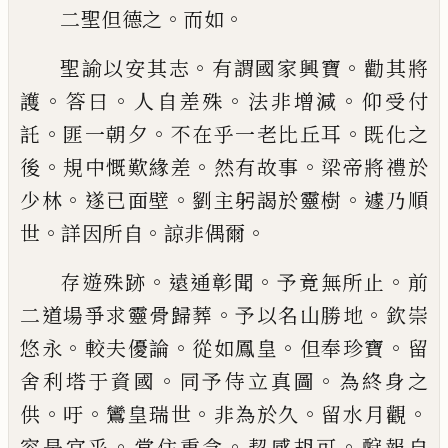
。
。
二聖
但
德之
而如
。
。
聖諭以安其志
有謂國家興寶
勸其將
。
。
。
。
護
答曰
人自
差殊
法非增減
仰受付
。
。
。
託
匪一朝夕
不在乎一老比
丘耳
既化之
。
。
。
後
規中慨歎緣差
然有故事
梁帝將禮
於
。
。
。
少林
遂
已
面壁
劉主躬謁於靈樹
遽乃順
。
。
。
世
詳因
所自
諒非偶爾
。
。
。
存遊殊跡
遠通彰聞
予竟無所止
前
。
。
二道場爭求靈骨歸葬
予以名山勝地
欽崇
。
。
。
。
悠永
較
夫優論
從如鳳皇
但奉珍寶
留
。
。
舍利塔于資國
同予
侍立真圖
為終身之
。
。
。
。
。
供
吁
鸞皇瑞世
非為於久
留水
月觀
。
。
。
容是宜乎
常住重念
契感胡可
酧報自