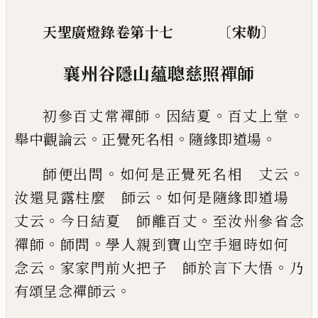
〔
〕
天聖廣燈錄卷第十七
宋勒
襄州谷隱山蘊聰慈照禪師
。
。
。
初參百丈常禪師
因結
夏
百丈上堂
。
。
。
舉中觀論云
正覺死名相
隨緣即道場
。
。
師便出問
如何是正覺死名相 丈云
。
汝還見露柱
麼 師云
如何是隨緣即道場
。
。
丈云
今日結夏
師離百丈
至汝州參省念
。
。
禪師
師問
學人親到寶山
空手迴時如何
。
。
念云
家家門前火把子 師於言
下大悟
乃
。
有頌呈念禪師云