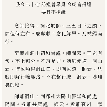
我今二十七
訪道曾尋覓
今朝喜得逢
要且不相識
。
。
。
念師接得
訶叱於師
三五日不之顧
。
。
。
師但侍左右
麼
數載
念化緣畢
乃杖錫南
。
行
。
。
至襄州洞山初和尚處
師問云
三玄有
。
。
。
句
事上難分
不落是非
請師便道
洞山
。
。
。
云
待汝啞得洞山口
即向汝道 師云
恁
。
。
麼即
解行嶮
𡾟
路
不在繫行纏 洞云
塼堆
。
裏倒地
。
師離洞山
到郢州大陽山警延和尚處
。
。
陽問
近離
甚麼處 師云
近離襄州 陽