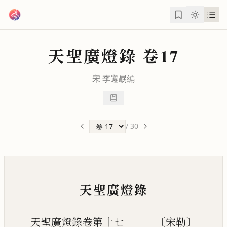
跳到主要內容
天聖廣燈錄
卷17
宋
李遵勗
編
/
30
天聖廣燈錄
天聖廣燈錄卷第十七 〔宋勒〕