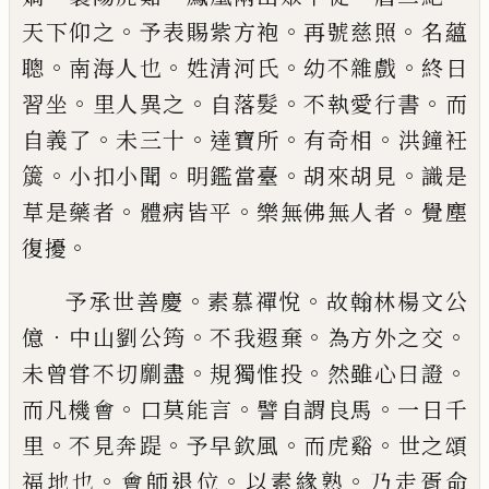
。
。
。
天下仰之
予表賜紫方袍
再號慈照
名蘊
。
。
。
。
聰
南海人也
姓清河氏
幼不雜戲
終日
。
。
。
。
習坐
里人異
之
自落髮
不執愛行書
而
。
。
。
。
自義了
未三十
達寶所
有
奇相
洪鐘衽
。
。
。
。
簴
小扣小聞
明鑑當臺
胡來胡見
識是
。
。
。
草是藥者
體病皆平
樂無佛無人者
覺塵
。
復擾
。
。
予承
世善慶
素慕禪悅
故翰林楊文公
．
。
。
。
億
中山劉公筠
不
我遐棄
為方外之交
。
。
。
未曾甞不切劘盡
規獨惟投
然
雖心曰證
。
。
。
而凡機會
口莫能言
譬自謂良馬
一日千
。
。
。
。
里
不見奔踶
予早欽風
而虎谿
世之頌
。
。
。
福地也
會師
退位
以素緣熟
乃走胥命