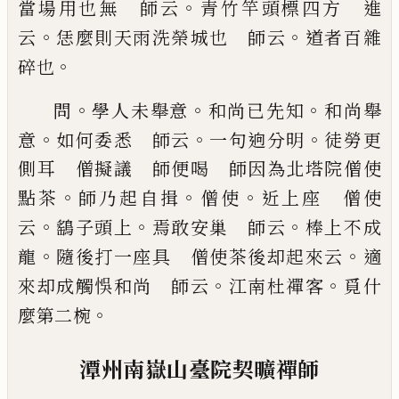
。
當場用也無 師云
青竹竿頭標四方 進
。
。
云
恁麼則天雨洗榮城也 師云
道者百雜
。
碎也
。
。
。
問
學人未舉意
和尚
已
先知
和尚舉
。
。
。
意
如何委悉 師
云
一句逈分明
徒勞更
側耳 僧擬議 師便喝
師因為北塔院僧使
。
。
。
點茶
師乃起自揖
僧使
近上座
僧使
。
。
。
云
鷂
子頭上
焉敢安巢 師云
棒上不成
。
。
龍
隨後打一座具 僧使茶後却起來云
適
。
。
來却成觸
悞和尚 師云
江南杜禪客
覓什
。
麼第二椀
潭州南嶽山臺院契曠禪師