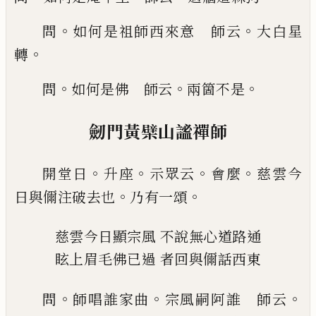
。
。
問
如何是祖師西來意 師云
大白星
。
轉
。
。
。
問
如何是佛 師云
兩箇不是
劒門黃檗山謐禪師
。
。
。
。
開堂日
升座
示眾云
會麼
慈雲
今
。
。
日與儞注破去也
乃有一頌
慈雲今日顯宗風
不說無心道路通
眩上眉毛佛
已
過
者回與儞話西東
。
。
。
問
師唱誰家曲
宗風嗣阿誰 師云