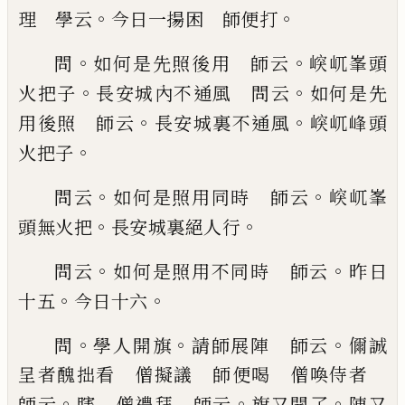
。
。
理 學
云
今日一揚困 師便打
。
。
問
如何是先照後用
師云
㟮屼峯頭
。
。
火把子
長安城內不通風 問云
如
何是先
。
。
用後照 師云
長安城裏不通風
㟮屼峰頭
。
火把子
。
。
問云
如何是照用同時 師云
㟮屼峯
。
。
頭
無火把
長安城裏絕人行
。
。
問云
如何是照用不同
時 師云
昨日
。
。
十五
今日十六
。
。
。
問
學人開旗
請師
展陣 師云
儞誠
呈者醜拙看 僧擬議 師便喝
僧喚侍者
。
。
。
師云
瞎 僧禮拜 師云
旗又開了
陣又