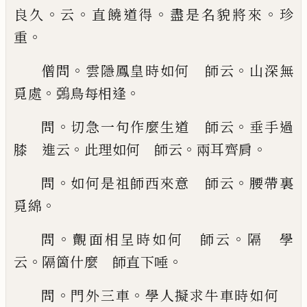
。
。
。
。
良
久
云
直饒道得
盡是名貌將來
珍
。
重
。
。
僧問
雲隱鳳
皇時如何 師云
山深無
。
。
覓處
鵶鳥每相逢
。
。
問
切
急一句作麼生道 師云
垂手過
。
。
。
膝 進云
此理如
何 師云
兩耳齊肩
。
。
問
如何是祖師西來意 師
云
腰帶裏
。
覓綿
。
。
問
覿面相呈時如何 師云
隔
學
。
。
云
隔箇什麼 師直下唾
。
。
問
門外三車
學人擬
求牛車時如何