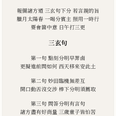
報儞諸方道
三玄句下分
若言親的旨
臘月太陽春
一喝分賓主
照用一時行
要會箇中意
日午打三更
三玄句
第一句
點刻分明早莾鹵
更擬進前問如何
西天移來安此土
第二句
妙田臨機無差互
開口動舌沒交涉
棒下分明須薦取
第三句
問答分明有言句
諸方盡有好商量
三歲童子皆
𢙆
苦