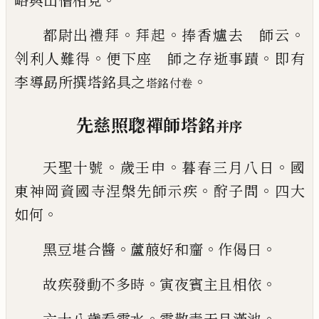
略與山僧相見
。
。
。
都尉出禮拜
拜起
捧香
爐去 師云
。
。
刢利人難得
便下座 師之存逝事蹟
即有
。
李導勗所撰塔銘具之
塔銘付卷
先慈照聦禪師塔銘
并序
。
。
。
天聖十號
歲壬申
暮春三月八日
國
。
。
東神岡資國寺
涅槃先師示疾
酧子問
四大
。
如何
。
。
。
黑豆堪合醬
蘆菔
好和齏
作偈曰
。
。
故疾發動不多時
寅夜賓主且相依
。
。