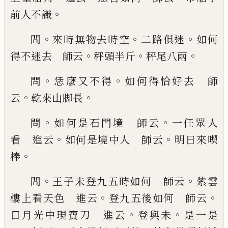
。
前人不識
。
。
。
問
來時無
物去時空
二路俱迷
如何
。
。
。
得不迷去 師云
秤頭半
斤
秤尾八兩
。
。
問
恁麼又不得
如何得恰好去 師
。
。
云
乾來山脚長
。
。
問
如何是石門境 師云
一任眾
人
。
。
看 進云
如何是境中人 師云
明日來喫
。
棒
。
。
問
王子未登九五時如何 師云
紫雲
。
。
樓上看天色
進云
登九五後如何 師云
。
。
日月光中現寶刀
進云
登與未
是一是