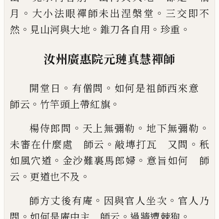
。
。
月
大小法眼禪師未出涅槃
堂
三交即不
。
。
。
。
然
見山河與大地
錐刀各自用
珍重
汝州廣惠院元璉真慧禪師
。
。
開堂日
有僧問
如何是
祖師西來意
。
。
師云
竹竿頭上帶紅旗
。
。
。
楊侍郎問
天上無彌勒
地下無彌勒
。
。
未審在什麼處 師云
敲
塼打瓦 又問
秖
。
。
如風穴道
金沙難裏馬郎婦
意旨
如何 師
。
。
云
更道也不及
。
。
師方丈後有庵
因與官
人坐次
官人乃
。
。
。
問
如何是庵中主 師云
過牆遭棘
狗