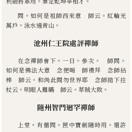
。
。
利劒將軍用
筆定乾坤宰相才
。
。
問
如何是祖師西來意 師云
紅輪光
。
。
萬戶
泳水遶
青山
池州仁王院處評禪師
。
。
。
。
在念禪師會下
一日
參次
師問
如何是佛法大意 念便喝 師禮拜 念師
拈
。
棒 師云
和尚此間勿世界耶 念師拋下拄
。
。
。
杖
云
明眼人難瞞 師云
草賊大敗
隨州智門迴罕禪師
。
。
。
上堂
有僧問
匣中寶劍隨時用
還許