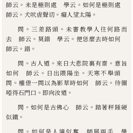
。
。
師云
未是極則處 學云
如何是
極則處
。
。
。
師云
犬吠虗聲切
癡人望太陽
。
。
問
三差
路頭
未審教學人往何路而
。
。
去 師云
莫錯 學云
便恁麼去時如何
。
。
師云
錯
。
。
。
問
古人道
來日大悲
院裏有齋
意旨
。
。
如何 師云
日出隈陽坐
天寒不舉
頭
。
。
問
權借一問以為影草時如何 師云
待儞
。
。
啞
得石門口
即向汝道
。
。
問
如何是古佛心 師云
踏
著秤錘硬
。
似鐵
。
問
如何是人境
似奪 師展兩手
學