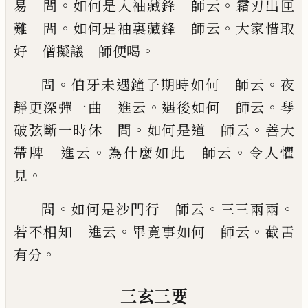
。
。
易 問
如何是入袖藏鋒 師
云
霜刃出匣
。
。
難 問
如何是袖裏藏鋒 師云
大家
惜取
。
好 僧擬議 師便喝
。
。
問
伯牙未遇鐘子期
時如何 師云
夜
。
。
靜更深彈一曲 進云
遇後如何
師云
琴
。
。
破弦斷一時休 問
如何是道 師云
善
大
。
。
帶牌 進云
為什麼如此 師云
令人懼
。
見
。
。
。
問
如何是沙門行 師云
三三兩兩
。
。
若不相知 進云
畢竟事如何 師云
截舌
。
有分
三玄三要