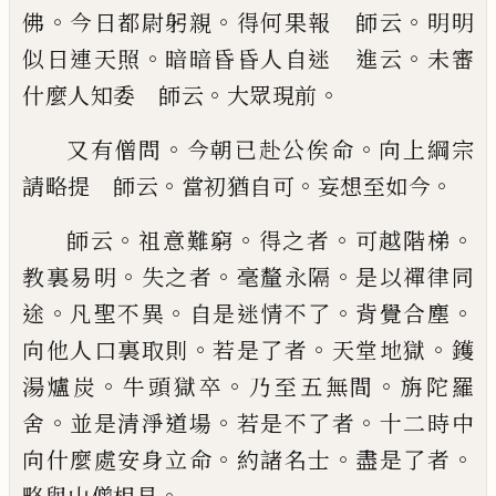
。
。
。
佛
今日都尉躬親
得何果報 師云
明明
。
。
似日連天照
暗暗昏昏人自迷 進云
未審
。
。
什麼人知委 師云
大眾現前
。
。
又有僧問
今朝
已
赴公
俟命
向上綱宗
。
。
。
請略提 師云
當初猶自可
妄想至如今
。
。
。
。
師云
祖
意難窮
得之者
可越階梯
。
。
。
教裏易明
失之者
毫釐永
隔
是以禪律同
。
。
。
。
途
凡聖不異
自是迷情不了
背覺合
塵
。
。
。
向他人口裏取則
若是了者
天堂地獄
鑊
。
。
。
湯爐炭
牛頭獄卒
乃至五無間
旃陀羅
。
。
。
舍
並是清淨道場
若
是不了者
十二時中
。
。
。
向什麼處安身立命
約諸名士
盡是了者
。