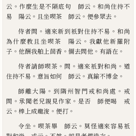
。
。
云
作麼生是不隔底
句 師云
和尚住持不
。
。
。
易 陽云
且坐喫茶 師云
便參眾去
。
。
侍者問
適來新到祇對住持不易
和尚
。
為什麼教且坐喫茶 陽云
我獻他新羅附
。
。
。
。
子
他酬
我舶上茴香
儞去問他
有語在
。
。
。
侍者請師喫茶
問
適來祇對和尚
道
。
。
。
住持不易
意旨如何 師云
真鍮
不博金
。
。
師離大陽
到隋州智門戒和尚處
戒
。
。
問
承聞老兄親
見作家
是否 師便喝 戒
。
。
。
云
棒上成龍浚
便打
。
。
令
坐
喫茶畢 師云
莫怪適來容易祇
。
。
。