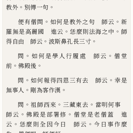
。
。
教外
別傳一句
。
。
便有僧問
如何是教外之句
師云
新
。
。
羅無是高麗國 進云
恁麼則法海之中
師
。
。
得自由 師云
波斯鼻孔長三寸
。
。
問
如何是學人
行履處 師云
僧堂
。
。
前
佛殿後
。
。
問
如何報得四恩
三有去 師云
幸是
。
。
無事人
剛為客作漢
。
。
。
問
祖師
西來
三藏東去
當明何事
。
。
師云
佛殿是部署修
僧
堂是老僧蓋 進
。
。
云
恁麼則全因今日 師云
今日
事作麼