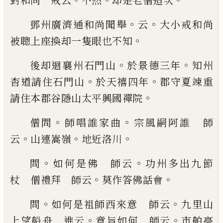
對和尚 戒云
不然
却是老僧造次
。
。
鄧州廣濟通和尚聞舉
云
大
小戒和尚
。
被聰上座換却一隻眼也不知
。
。
後却迴襄州石門山
於景德三年
知州
。
。
杳道請住石
門山
於天禧四年
郡守夏竦重
。
請住本郡谷隱山太
平興國禪院
。
。
僧問
師唱誰家曲
宗風嗣阿誰 師
。
。
。
云
山連嵩嶺
地近洛川
。
。
問
如何是佛 師云
功州
多出九節
。
。
杖 僧禮拜 師云
莫作答佛話會
。
。
問
如何是祖師西來意 師云
九里山
。
。
上望船舟 進
云
意旨如何 師云
市舶亭