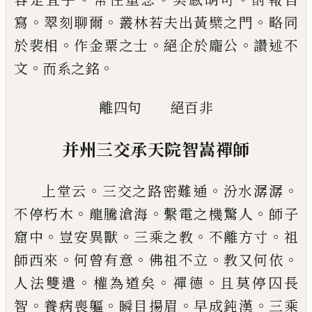
。
。
。
寫
翠刻
聊爾
叢林若夫出黃檗之門
略同
。
。
。
於裴相
作金粟之
士
絕企於龐公
讚述不
。
。
文
而系之銘
離四句
絕百非
并州三交承天院智嵩禪師
。
。
。
上堂云
三交之路密難
通
汾水潺潺
。
。
。
不停朽木
龍騰滄海
繫電之機驚人
師
子
。
。
。
。
窟中
豈安異獸
三乘之教
不離方寸
祖
。
。
。
。
師西來
何
曾有意
佛祖不立
教又何依
。
。
。
人法雙遣
權為道矣
禪
德
且莫停囚長
。
。
。
。
智
養病喪軀
瞬目揚眉
早成鈍漢
三
乘