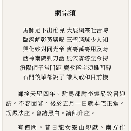
綱宗須
馬師足下出雄兒
大展綱宗吐舌時
臨濟解彰黃檗喝
三聖瞎驢少人知
興化妙對同光帝
寶壽萬壽用及時
西禪南院剃刀話
風穴寶塔至今持
汾陽師子當門距
廣教
落字須錐門
碑
石門後輩都說了
誰人敢和目前機
。
師
拴天聖四年
駙馬都尉李遵勗致書迎
。
。
。
請
不容固
辭
後於五月一日就本宅正堂
。
。
。
剏嚴法座
會諸黑白
請師升座
。
。
有僧問
昔日龍女靈山親獻
南方作