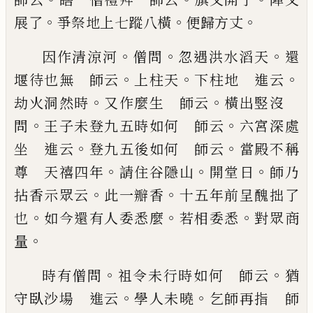
。
。
。
展了
爭祭地上七蹤八橫
便歸方丈
。
。
。
因作清
涼河
僧問
忽遇洪水滔天
還
。
。
。
堰
待也無 師云
上柱
天
下柱地 進云
。
。
劫火洞然時
又作麼生 師云
橫
出竪沒
。
。
問
王子未登九五時如何 師云
六宮深
處
。
。
坐 進云
登九五後如何 師云
當殿不稱
。
。
。
尊
天禧四年
請住谷隱山
開堂日
師乃
。
。
拈香示眾云
此
一瓣香
十五年前呈醜拙了
。
。
。
也
如今還有人委悉麼
若相委悉
對眾商
。
量
。
。
時有僧問
祖令未行時如何
師云
猶
。
。
守臥沙場 進云
學人未曉
乞師再指
師