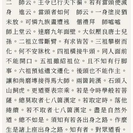
。
。
二 師云
王令
已
行天下徧
若
有當頭便滅
。
。
身 進云
當頭者如何 師云
一身塗
炭猶
。
未放
可憐九族
畫遭迍 僧禮拜 師噓噓
。
。
師上堂云
達磨九年面壁
大似壓良唐士兒
。
。
。
孫
二祖
立雪斷臂
有求皆苦
三祖攀樹而
。
。
。
化
何不安牀枕
四
祖橫接牛頭
同人面前
。
。
不能開口
五祖雖紹祖位
且
不知有行脚
。
。
。
事
六祖預述遺文遷化
後頭也不能作
主
。
。
讓和尚磨塼接得馬大師
兩箇鈍漢
石頭入
。
。
山飼
虎
更道要表宗乘
若是令時學般若菩
。
。
。
薩
總莫取者
七八箇漢定
若取定時
落他
。
。
綣繢
若不取者七八箇
漢定
盡是自然外
。
。
。
道
總不如是
須知有若各出身之
路
作麼
。
。
。
生是諸上座出身之路
知有者
對眾道看