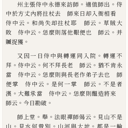
。
。
州主張侍中永德來訪師
適值師出
侍
中
於方丈內將拄杖去 師來日却入衙相看
。
。
侍中
云
和尚失却拄杖耶 師云
草賊大
。
。
敗 侍中云
恁
麼則落他艱便也 師云
并
。
贓捉獲
。
又因一日侍
中與轉運同入院
轉運不
。
。
。
拜
侍中云
何不拜長老
師云
猶不肯
永
。
當 侍中云
恁麼則與長老作弟子
去也 師
。
。
便掌 侍中云
是何一掌 師云
不是者
。
。
漢
大難承當 侍中云
恁麼則醞造將來
。
。
師云
今
日勘破
。
。
。
師上堂
舉
法眼禪師偈云
見山不是
。
。
。
山
見水何曾別
山河與大地
都是一輪