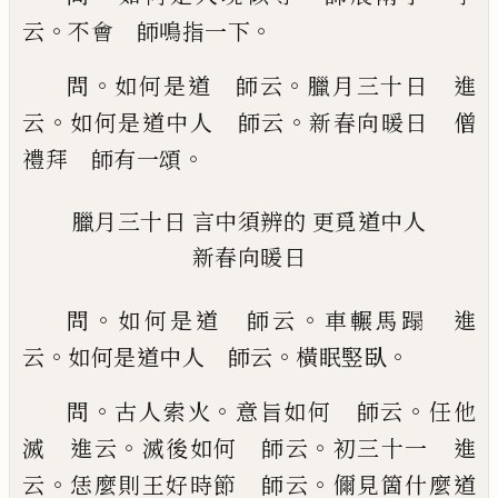
。
。
云
不會 師鳴指一下
。
。
問
如何是道 師云
臘月三十日 進
。
。
云
如何是道中人 師云
新春向
暖日 僧
。
禮拜 師有一頌
臘月三十日
言中須辨的
更覓道中人
新春向暖日
。
。
問
如何是道 師云
車輾馬蹋 進
。
。
。
云
如何是道中
人 師云
橫眠竪臥
。
。
。
問
古人索火
意旨如何 師
云
任他
。
。
滅 進云
滅後如何 師云
初三十一 進
。
。
云
恁麼則
王好時節 師云
儞見箇什麼道