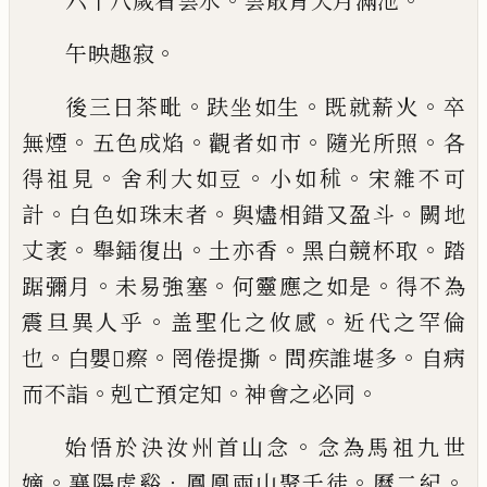
六十八歲看雲水
雲散青天月滿池
。
午映趣寂
。
。
。
後三
日茶毗
趺坐如生
既就薪火
卒
。
。
。
。
無煙
五色成焰
觀者
如市
隨光所照
各
。
。
。
得祖見
舍利大如豆
小如
秫
宋雜
不可
。
。
。
計
白色如珠末者
與燼相錯又盈斗
闕地
。
。
。
。
丈袤
舉鍤復出
土亦香
黑白競杯取
踏
。
。
。
踞彌月
未易強塞
何靈應之如是
得不為
。
。
震旦異人乎
盖聖化之攸感
近代之罕倫
。
。
。
。
也
白嬰
𱱖
瘵
罔倦提撕
問疾誰堪多
自
病
。
。
。
而不詣
剋亡預定知
神會之必同
。
始悟於決汝州
首山念
念為馬祖九世
。
．
。
。
嫡
襄陽虎谿
鳳凰兩山聚千
徒
曆二紀