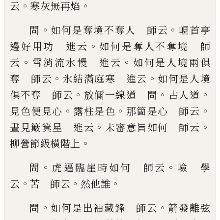
。
。
云
寒
灰
無再焰
。
。
問
如何是奪境不奪人 師云
峴首亭
。
邊好用功 進云
如何是奪人不奪境 師
。
。
云
雪消流水慢 進云
如何是人境兩俱
。
。
奪 師云
氷結滿庭寒 進云
如何是人境
。
。
。
俱不奪 師云
放
儞一線道 問
古人道
。
。
。
見色便見心
露柱是色
那箇
是心 師云
。
。
晝見簸箕星 進云
未審意旨如何
師云
。
柳營節級橫階上
。
。
問
虎逼臨崖時如何 師
云
嶮 學
。
。
。
云
苦 師云
然他誰
。
。
問
如何是出袖藏
鋒 師云
箭發離弦