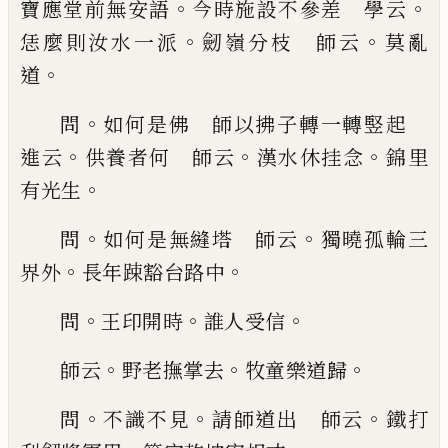
。
。
寶應堂前無安
語
今時施設不參差 學云
。
。
恁麼則汝水一派
劒嶺
分枝 師云
莫亂
。
道
。
問
如何是佛 師以拂子轉
一轉竪起
。
。
。
進云
供養者何 師云
漢水休挂念
錦
里
。
有光生
。
。
問
如何是無縫塔 師云
獨曉孤輪三
。
。
界外
長年踈豁台路中
。
。
。
問
王印開時
誰人受信
。
。
。
師云
野老撫掌去
牧童樂道歸
。
。
。
問
不識不見
請師
道出 師云
鐵打