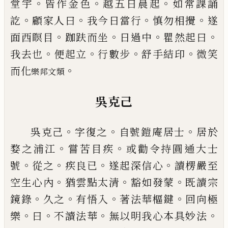
。
。
。
堂宇
皆作金色
越五日晨起
如常課誦
。
。
。
。
訖
顧家人曰
我今日當行
慎
勿相攪
遂
。
。
。
。
面西瞑目
跏趺而坐
日過中
瞿然起曰
。
。
。
。
我
去也
便起立
行數步
舒手結印
微笑
。
而化
樂邦文類
吳克
己
。
。
。
吳克
己
字復之
自號鎧庵居士
居於
。
。
婺之浦江
嘗苦
目疾
或勸令持圓通大士
。
。
。
。
號
從之
疾良
已
遂起深信
心
讀楞嚴至
。
。
。
空生心內
猶雲點太清
豁如發蒙
既讀
宗
。
。
。
。
鏡錄
久之
有悟入
著法華樞鍵
回向極
。
。
。
。
樂
曰
不讀
法華
無以明我心本具妙法