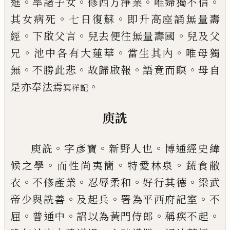
。
。
。
。
進
率諸子女
修西
方淨業
唯婦獨不信
。
。
其女病死
七日復蘇
即升高座
誦無量壽
。
。
。
經
下啟父言
兒去便往無量壽國
兒及父
。
。
。
兄
池中各有大蓮華
當生其內
唯母獨
。
。
。
。
無
不勝此悲
故歸啟報
語竟而瞑
母自
。
是亦奉法焉
冥祥記
庾詵
。
。
。
庾詵
字彥寶
新野人也
博通經史緯
。
。
。
候之學
而性尚
夷簡
特愛林泉
蔬食敝
。
。
。
。
衣
不修產業
忍辱柔和
好行
其德
梁武
。
。
。
帝少與詵善
及起兵
署為平西府記室
不
。
。
。
。
屈
普通中
詔以為黃門侍郎
稱疾不起