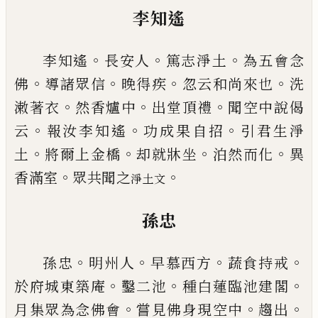
李知遙
。
。
。
李知遙
長安人
篤志淨土
為五會念
。
。
。
。
佛
導諸眾信
晚
得疾
忽云和尚來也
洗
。
。
。
潄著衣
然香爐中
出堂頂禮
聞空中說偈
。
。
。
云
報汝李知遙
功成果自招
引君生淨
。
。
。
。
土
將爾上金橋
却就牀坐
泊然而化
異
。
。
香滿室
眾共
聞之
淨土文
孫忠
。
。
。
。
孫忠
明州人
早慕西方
蔬食持戒
。
。
。
於府城東築庵
鑿
二池
種白蓮臨池建閣
。
。
。
月集眾為念佛會
嘗見佛身
現空中
趨出