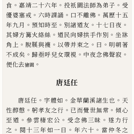
。
。
。
食
嘉靖二十六年
投祇園法師為弟子
受
。
。
。
優婆塞戒
六時課誦
口不離
佛
萬歷十五
。
。
。
。
年九月
預知時至
別諸道友
十七日夜
。
。
其婦方篝火絡絲
道民向婦拱手作別
坐牀
。
。
。
。
角上
脫
鞵與襪
以帶并束之
曰
明朝著
。
。
。
不成矣
歸亟呼兒女
環視
中夜念佛聲寂
。
便化去
獪園
唐廷任
。
。
。
唐廷任
字體如
金華蘭溪諸生也
天
。
。
。
性醇慤
躬孝友
之行
已
而覺世無常
傾心
。
。
。
至道
參雲棲宏公
受念佛
三昧
遂力行
。
。
。
之
閱十三年如一日
年六十
當仲冬之