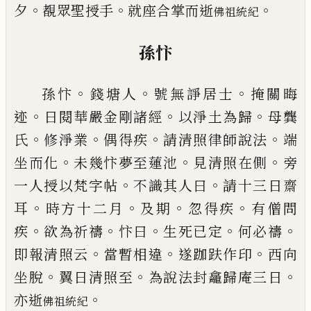
。
。
。
夕
覩眾聖授手
就座合掌而逝
佛祖統紀
孫忭
。
。
。
孫忭
錢塘人
號無諍居士
掩關晦
。
。
。
迹
日閱華嚴金剛
諸經
以淨土為歸
母龔
。
。
。
。
氏
修淨業
偶得疾
請清照律
師說法
端
。
。
。
坐而化
未幾忭夢至蓮池
見清照在側
旁
。
。
一人授以梵字帖
不識其人曰
請十三日齋
。
。
。
。
耳
時方
十二月
及期
忽得疾
有僧問
。
。
。
。
。
疾
欲為祈禱
忭曰
生死
已
定
何必禱
。
。
。
即報清照云
當暫相違
遂跏趺作印
西
向
。
。
。
坐脫
翼日清照至
為說法封龕歸庵三日
。
亦逝
佛
祖統紀