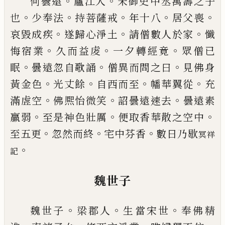
。
。
何曇遠
廬江人
宋御史中丞萬壽之子
。
。
。
。
。
也
少奉法
持
菩薩戒
年十八
居父喪
。
。
。
哀毀成疾
遂歸心淨土
請僧
數人於家
懺
。
。
。
悔宿業
久而益䖍
一夕轉經竟
眾僧
已
。
。
。
眠
曇遠忽自歌誦
僧異而問之曰
見佛身
。
。
。
。
黃金色
光
丈餘
自西而至
幡華翼從
充
。
。
。
滿虗空
佛熈怡
微
笑
詔
曇遠速去
曇遠素
。
。
。
羸弱
至是神色壯厲
便取香華散
之空中
。
。
。
至五更
忽然而終
宅中芬香
數日乃歇
冥祥
。
記
魏世子
。
。
。
魏世子
梁郡人
生當宋世
奉佛精