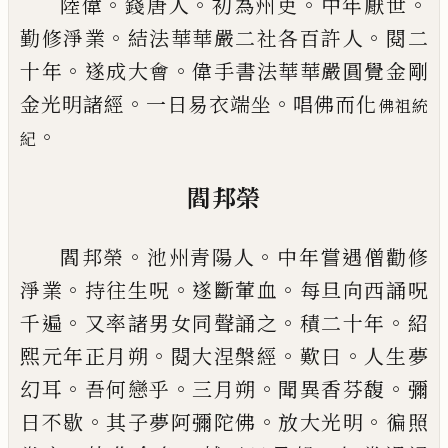
。
。
。
。
陸偉
錢唐人
初為州吏
中年厭世
。
。
勤修淨業
結法華
華嚴二社各百許人
閱二
。
。
十年
遂成大會
偉手書法
華華嚴圓覺金剛
。
。
金光明諸經
一日易衣端坐
唱佛
而化
佛祖統
。
紀
閻
邦
榮
。
。
閻
邦
榮
池州青陽人
中年嘗遇僧勸修
。
。
。
淨業
持往生
呪
遂斷葷血
每旦向西誦呪
。
。
。
千遍
又率諸男女同聲
誦之
積二十年
紹
。
。
。
熙元年正月朔
閱大涅槃經
歎曰
人生夢
。
。
。
。
幻耳
吾何戀乎
三月朔
聞異香芬馥
彌
。
。
。
日不
歇
其子夢阿彌陀佛
放大光明
徧照