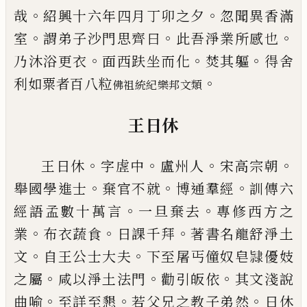
。
。
哉
紹興
十六年四月丁卯之夕
忽聞異香滿
。
。
。
室
謂弟子沙門
思齊曰
此吾淨業所感也
。
。
。
乃沐浴更衣
面西趺坐而
化
焚其軀
得舍
。
利如粟者百八粒
佛祖統紀樂邦文類
王日休
。
。
。
。
王日休
字虗中
盧州人
宋高宗朝
。
。
。
舉國學進士
棄官
不就
博通羣經
訓傳六
。
。
經語孟數十萬言
一旦棄去
專修西方之
。
。
。
業
布衣蔬食
日課千拜
著書名龍舒淨
土
。
。
文
自王公士大夫
下至屠丐僮奴皂
𨽻
優妓
。
。
。
之屬
咸以淨土法門
勸引皈依
其文淺說
。
。
。
曲喻
至詳至懇
若父兄之教子弟然
日休