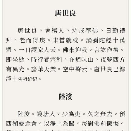
唐世良
。
。
。
唐世良
會稽人
持戒奉佛
日勤禮
。
。
。
拜
老而得疾
未嘗
就枕
誦彌陀經十萬
。
。
。
。
過
一日謂家人云
佛來迎我
言
訖作禮
。
。
。
即坐逝
時行者宗利
在道味山
夜夢西方
。
。
。
有
異光
旛華天樂
空中聲云
唐世良
已
歸
。
淨土
佛祖統紀
陸浚
。
。
。
。
陸浚
錢塘人
少為吏
久之棄去
預
。
。
。
西湖繫念會
以淨
土為歸
每對佛前懺悔