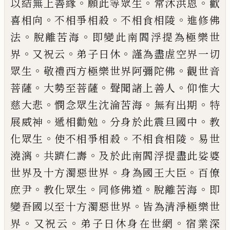
。
。
。
以結無上善緣
願此等眾生
常沐洪
恩
歡
。
。
。
喜相向
不相爭相殺
不相食相陵
進修佛
。
。
法
脫
離苦海
即變此南閻浮提為極樂世
。
。
。
界
又祝云
弟子
日休
謹為盡虗空界一切
。
。
眾生
敬禮西方極樂世界
阿彌陀佛
觀世音
。
。
。
菩薩
大勢至菩薩
聲聞諸上善人
仰惟大
。
。
。
慈大悲
憫念眾生沈淪苦海
無有出期
特
。
。
。
展
威神
遞相勸勉
分身於此震旦國中
教
。
。
。
化眾生
使不
相爭相殺
不相食相陵
易世
。
。
澆漓
共躋仁壽
及於此
南閻浮提盡此娑婆
。
。
世界及十方濁惡世界
身為國
王大臣
百僚
。
。
。
。
庶尹
教化眾生
同修佛道
脫離苦海
即
。
變吾國以至十方濁惡世界
皆為清淨極樂世
。
。
。
界
又
祝云
弟子日休身在世網
宿業深