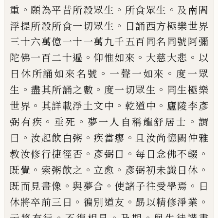
。
。
。
重
願為平昔所殺
眾生
所食眾生
及南閻
。
浮提所殺所食一切眾生
日
誦西方極樂世界
三十六萬億一十一萬九千五百
同名同號阿彌
。
。
。
陀佛一百二十遍
仰惟如來
大慈大
悲
以
。
。
日休所誦如來名號
一聲一如來
度一眾
。
。
。
生
盡
其所誦之數
度一切眾生
同生極樂
。
。
。
世界
其詳載淨
土文中
乾道中
廬陵李彥
。
。
。
弼有疾
垂死
夢一人自稱
龍舒居士
謂
。
。
。
曰
汝起飲白粥
疾當瘳
且汝尚憶闕仲
雅
。
。
。
教汝修行捷徑否
彥弼曰
每日念佛不輟
。
。
。
。
既覺
索
粥飲之
立愈
彥弼初未識日休
。
。
。
既而見畫像
與夢合
使諸子往受學焉
日
。
。
。
休將卒前三日
徧別道友
勗以
精修淨業
。
。
。