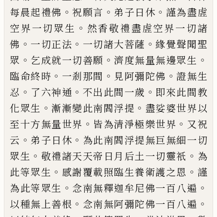
。
。
。
每晨起禮佛
祝願言
弟子
日休
謹為盡虗
。
空界一切眾生
然香敬禮盡虗空界
一切諸
。
。
。
佛
一切正法
一切諸大菩薩
緣覺聲聞聖
。
。
。
眾
乞成就一切善願
濟度無量無邊眾生
。
。
。
臨命終時
一
剎那間
見阿彌陀佛
證無生
。
。
。
忍
了六神通
不出此間
一歲
即來此間教
。
。
化眾生
漸漸變此南閻浮提
盡娑
婆世界以
。
。
至十方無量世界
皆為清淨極樂世界
又
祝
。
。
云
弟子日休
為此南閻浮提無巨無細一切
。
。
眾生
敬禮諸天天帝日月后土一切靈祇
為
。
。
此等眾生
感
謝覆載照臨生養衛護之恩
謹
。
。
為此等眾生
念南無
釋迦牟尼佛一百八遍
。
。
以種無上善根
念南無阿彌
陀佛一百八遍