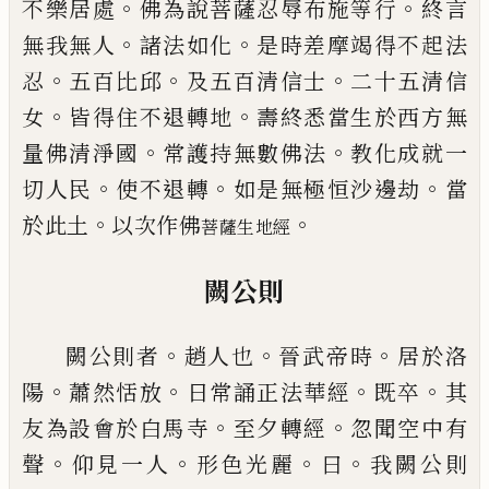
。
。
不樂居處
佛為說菩薩忍辱
布施等行
終言
。
。
無我無人
諸法如化
是時差摩竭得
不起法
。
。
。
忍
五百比邱
及五百清信士
二十五清信
。
。
女
皆得住不退轉地
壽終悉當生於西方無
。
。
量佛清淨
國
常護持無數佛法
教化成就一
。
。
。
切人民
使不退轉
如是無極恒沙邊劫
當
。
。
於此土
以次作佛
菩薩生地經
闕公則
。
。
。
闕公則者
趙人也
晉武帝時
居於洛
。
。
。
。
陽
蕭然恬放
日
常誦正法華經
既卒
其
。
。
友為設會於白馬寺
至夕轉
經
忽聞空中有
。
。
。
。
聲
仰見一人
形色光麗
曰
我闕公則