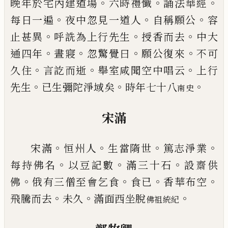
。
。
。
晚年於宅內
建道場
六時禮懺
誦法華經
。
。
。
每日一遍
夜中忽見一
道人
自稱願公
容
。
。
。
止甚異
呼詵為上行先生
授香而
去
中大
。
。
。
。
通四年
晝寢
忽驚覺曰
願公復來
不可
。
。
。
久住
言訖而逝
舉室咸聞空中唱云
上行
。
。
。
先生
已
生彌陀
淨域矣
時年七十八
南史
宋滿
。
。
。
。
宋滿
恒州人
生當隋世
篤志淨業
。
。
。
每持佛名
以豆記
數
滿三十石
設齋供
。
。
。
。
佛
俄有三僧至會乞食
食
已
香
華布空
。
。
。
飛騰而去
未久
滿面西坐脫
佛祖統紀