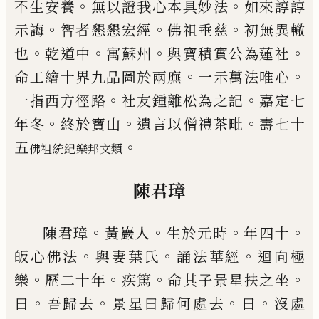
。
。
不生安養
無以證我心
本具妙法
如來諄諄
。
。
。
示誨
智者懇懇宏經
佛祖垂慈
初無異轍
。
。
。
。
也
乾道中
寓蘇州
與寶積實公為蓮社
。
。
命
工繪十界九品圖於兩廡
一示萬法唯心
。
。
一指西方
徑路
社友鍾離松為之記
嘉定七
。
。
。
年冬
終於寶山
遺
言以僧禮茶毗
壽七十
。
五
佛祖統紀樂邦文類
陳君璋
。
。
。
。
陳君璋
黃巖人
生於元時
年四十
。
。
。
皈心佛法
與妻葉
氏
誦法華經
迴向極
。
。
。
。
樂
歷二十年
疾篤
命其子景星
扶之坐
。
。
。
。
曰
吾歸去
景星曰歸何處去
曰
沒處