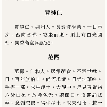
賈純仁
。
。
。
賈純仁
湖州人
長齋修淨業
一日示
。
。
。
疾
西向念佛
宴
坐而逝
頂上有白光圓
。
。
相
異香滿室
佛祖統紀
范儼
。
。
。
。
范儼
仁和人
居常蔬食
不牽世緣
。
。
。
。
曰
百年旅泊耳
尚
何求哉
日誦法華經
。
。
。
手書一部
求生淨土
大觀中
忽
見普賢乘
。
。
。
六牙白象
放金色光
謂儼曰
汝嘗誦法
。
。
。
。
華
念彌陀佛
得生淨土
故來相報
越一