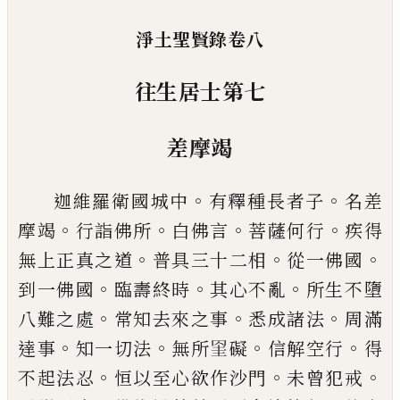
淨土聖賢錄卷八
往生居士第七
差摩竭
。
。
迦維羅衛國城中
有釋種長者子
名差
。
。
。
。
摩竭
行詣佛
所
白佛言
菩薩何行
疾得
。
。
。
無上正真之道
普具三十
二相
從一佛國
。
。
。
到一佛國
臨壽終時
其心不亂
所生
不墮
。
。
。
八難之處
常知去來之事
悉成諸法
周滿
。
。
。
。
達事
知一切法
無所
𦊱
礙
信解空行
得
。
。
。
不起法忍
恒以至
心欲作沙門
未曾犯戒