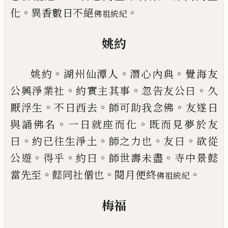
。
。
化
異香數日不絕
佛祖統紀
姚約
。
。
。
姚約
湖州仙潭人
潛心內典
覺海友
。
。
。
公興淨業社
約
實主其事
忽告友公曰
久
。
。
。
厭浮生
不日西去
師可助
我念佛
友遂日
。
。
與誦佛名
一日就座而化
既而見夢
於友
。
。
。
。
曰
約
已
往生淨土
師之力也
友曰
欲從
。
。
。
。
公遊
得
乎
約曰
師世壽未盡
寺中景懿
。
。
。
當先至
懿同社僧也
閱月便終
佛祖統紀
梅福