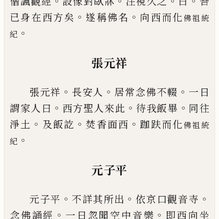
。
。
。
。
僧諷觀經
設像對臥牀
注視久之
曰
吾
。
。
已
身在西方
矣
遂稱佛名
向西而化
佛祖統
。
紀
張元祥
。
。
。
張元祥
長安人
居常念佛不輟
一日
。
。
。
謂家人曰
西方
聖人來此
待我飯畢
同往
。
。
。
淨土
及飯訖
焚香面西
跏
趺而化
佛祖統
。
紀
元子平
。
。
。
元子平
不詳其所出
依京口觀音寺
。
。
念佛誦經
一日
忽聞空中音樂
即西向坐