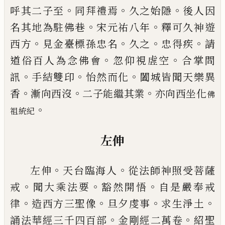
。
。
。
呼其二子至
同拜禮焉
久之始隱
後人
因
。
。
名其地為駐佛巷
宋元祐八年
釋可久神遊
。
。
。
。
西方
見金臺標孫忠名
久之
忠得疾
請
。
。
道俗百人為念佛
會
忽仰視虗空
合掌問
。
。
。
訊
手結雙印
怡然而化
闔城
皆聞天樂異
。
。
。
香
漸向西沒
二子能繼其業
亦向西坐
化
佛
。
祖統紀
左伸
。
。
左伸
天台臨海人
從法師神照受菩薩
。
。
。
戒
聞大乘法
要
豁然開悟
自是嚴奉戒
。
。
。
。
律
造西方三聖像
旦夕虔
事
求生淨土
。
。
誦法華經三千四百部
金剛經二萬卷
紹聖