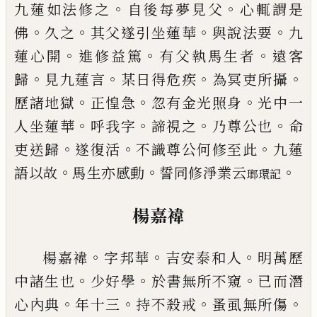
。
。
九蓮如法
修之
自後每夢見父
心輒謂是
。
。
。
。
佛
久之
其父遂引坐
蓮華
與說法要
九
。
。
。
蓮心開
進修益篤
有父執馬生者
遠客
。
。
。
。
歸
見九蓮言
某日得危疾
為冥吏所攝
。
。
。
歷諸地
獄
正惶急
忽有金光照身
光中一
。
。
。
。
人坐蓮華
呼我字
諦視之
乃尊公也
命
。
。
。
吏送歸
遂復活
不識尊公何修
至此
九蓮
。
。
。
語以故
馬生亦感動
誓同修淨業云
瑯環記
楊嘉褘
。
。
。
楊嘉褘
字
邦
華
吉安泰和人
明萬歷
。
。
。
中諸生也
少好
學
於書無所不窺
已
而潛
。
。
。
。
心內典
年十三
持不殺戒
蚤虱無所傷