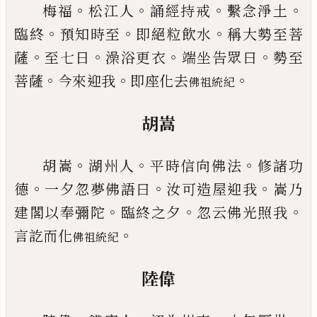
。
。
。
。
梅福
松江人
誦經持戒
繫念淨土
。
。
。
臨終
預知時至
即
絕粒飲水
稱大勢至菩
。
。
。
。
薩
至七日
澡浴更衣
端坐告
眾曰
勢至
。
。
。
菩薩
今來迎我
即座化去
佛祖統紀
胡嵩
。
。
。
胡嵩
湖州人
平時信向佛法
修諸功
。
。
。
德
一夕忽夢佛
語曰
汝可造屋迎我
嵩乃
。
。
。
建閣以奉彌陀
臨終之夕
忽云佛光照我
。
言訖而化
佛祖統紀
陸偉