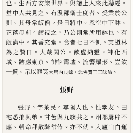
。
。
。
也
生西方安樂世界
與諸上人來此聽經
。
。
堂中人共
見之
有汲郡衛士度者
受業於公
。
。
。
。
則
其母常飯僧
是
日將中
忽空中下鉢
。
。
。
正落母前
諦視之
乃公則常所
用鉢也
有
。
。
。
飯滿中
其香充堂
食者七日不飢
支道林
。
。
。
為之贊曰
大哉闕公
歆虗納靈
神化西
。
。
。
。
域
跡應東京
徘徊霄墟
流響耀形
豈欽
。
。
一贊
示以匪冥
。
大唐內典
錄
念佛寶王三昧論
張野
。
。
。
。
張野
字萊民
尋陽人也
性孝友
田
。
。
宅悉推與弟
甘苦
與九族共之
州郡屢辟不
。
。
。
應
朝命拜散騎常侍
亦不
就
入廬山白蓮