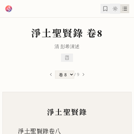
跳到主要內容
淨土聖賢錄
卷8
清
彭希涑
述
/
9
淨土聖賢錄
淨土聖賢錄卷八