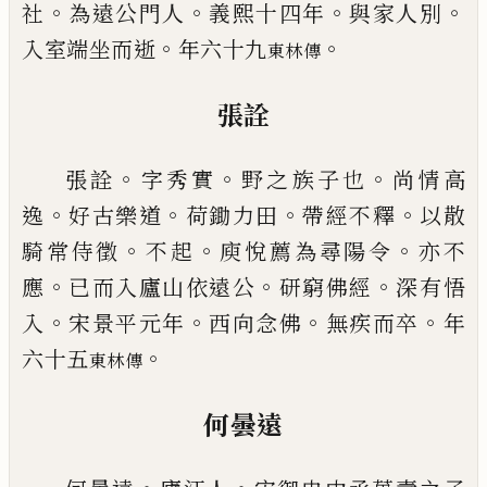
。
。
。
。
社
為遠公門人
義熙十四年
與家人
別
。
。
入室端坐而逝
年六十九
東林傳
張詮
。
。
。
張詮
字秀實
野之族子也
尚情高
。
。
。
。
逸
好古樂道
荷鋤
力田
帶經不釋
以散
。
。
。
騎常侍徵
不起
庾悅薦為尋陽
令
亦不
。
。
。
應
已
而入廬山依遠公
研窮佛經
深有悟
。
。
。
。
入
宋景平元年
西向念佛
無疾而卒
年
。
六十五
東林傳
何曇遠