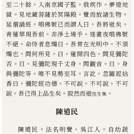
。
。
。
至二十餘
入南京國子監
俄疾作
夢遊
地
。
。
。
獄
見地藏菩薩於冥陽殿
覺而放諸生物
。
。
。
延僧誦
經
唱佛號
已
而謂人曰
吾將逝矣
。
。
青蓮華現吾前
非
淨土境乎
遂晝夜唱佛號
。
。
。
不絕
命侍者息燭曰
吾常
在光明中
不須
。
。
。
。
燭也
問何所見
曰
蓮開四色
問見彌
陀
。
。
。
。
。
否
曰
見彌陀現千丈身
問觀音
曰
身
。
。
。
與彌陀等
唯
不見勢至耳
言訖
忽躍起拈
。
。
。
。
香曰
彌陀經功德
不可
說
不可說
不可
。
。
。
說
吾
已
得上品生矣
寂然而逝
徃生集
陳道民
。
。
。
陳道民
法名明覺
吳江人
自幼蔬