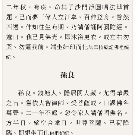
。
。
二年秋
有疾
命其子沙門淨圓唱法華首
。
。
。
題
已
而夢三偉人立江臯
召伸登舟
瞥然
。
。
。
西邁
伸知往生
有期
乃請僧誦阿彌陀經
。
。
。
遽曰
我
已
見佛光
即沐浴
更衣
戒左右勿
。
。
哭
勿逼我前
端坐結印而化
法華持
騐記佛祖統
。
紀
孫良
。
。
。
孫良
錢塘人
隱居閱大藏
尤得華嚴
。
。
。
之旨
嘗依大智
律師
受菩薩戒
日課佛名
。
。
。
萬聲
二十年不輟
忽令家
人請僧唱佛名
。
。
。
方半日
望空合掌曰
世尊菩薩
已
荷
降
。
。
臨
即退坐而化
佛祖統紀