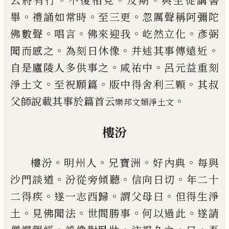
云將有行
不復相見
及期
與生徒講書
。
。
。
畢
禮誦如常時
至三更
忽厲聲稱阿彌陀
。
。
。
。
佛數聲
唱言
佛來迎我
屹然立化
彥弼
。
。
。
聞而感之
為刻日休像
并
述其事傳遠近
。
。
自是廬陵人多供事之
咸祐中
呂元
益重刻
。
。
。
淨土文
至祝願篇
版中得舍利三顆
其叔
。
父
師說載其事於篇首云
樂邦文類淨土文
樓汾
。
。
。
。
樓汾
明州人
兄寶洲
好內典
每與
。
。
。
沙門談道
汾從旁
傾聽
信向日切
年二十
。
。
。
二得疾
遂一志西歸
謂父母
曰
但得生淨
。
。
。
。
土
見佛聞法
世間勝事
何以過此
遂請