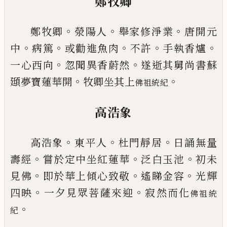
鄭牧卿
。
。
。
鄭牧卿
滎陽人
舉家修淨業
唐開元
。
。
。
。
。
中
病篤
或勸進
魚肉
不許
手執香爐
。
。
一心西向
忽聞異香蔚然
遂逝
其舅尚書蘇
。
。
頲夢寶蓮華開
牧卿坐其上
佛祖統紀
高浩象
。
。
。
高浩象
東平人
杜門靜居
日誦無量
。
。
。
壽經
嘗於定中
坐紅蓮華
泛白玉池
初未
。
。
。
見佛
即於華上傾心致敬
遙睇金容
光輝
。
。
四映
一夕見眾菩薩來迎
寂然而化
佛祖統
。
紀