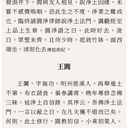
。
。
。
聲淚并下
間與友人相見
說
淨土因緣
未
。
。
嘗不感慨嗚咽
恐此生之不度
淨業之
難成
。
。
也
臨終請圓淨律師說淨土法門
諷觀經至
。
。
。
上
品上生章
圓淨語之曰
此時好去
浚
。
。
。
。
曰
眾聖未齊
且
待少時
起就竹牀
面西
。
。
端坐
頃刻化去
佛祖統紀
王闐
。
。
。
王闐
字無功
明州慈溪人
再舉進士
。
。
。
不第
布衣蔬食
徧參講席
晚年專修念佛
。
。
。
三昧
述淨土自信錄
其序
云
吾佛淨土法
。
。
。
門
一言以蔽之曰
在凡夫獲不退而
已
矣
。
。
。
。
何則
此土修行
圓教初信
小乘初果人