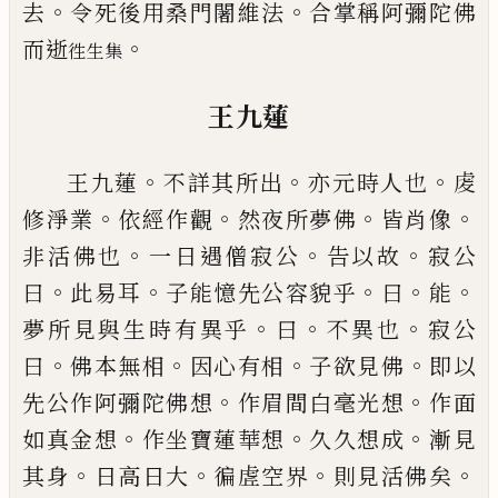
。
。
去
令死
後用桑門闍維法
合掌稱阿彌陀佛
。
而逝
徃生集
王九蓮
。
。
。
王九蓮
不詳其所出
亦元時人也
䖍
。
。
。
。
修淨業
依經作
觀
然夜所夢佛
皆肖像
。
。
。
非活佛也
一日遇僧寂公
告
以故
寂公
。
。
。
。
。
曰
此易耳
子能憶先公容貌乎
曰
能
。
。
。
夢所
見與生時有異乎
曰
不異也
寂公
。
。
。
。
曰
佛本無相
因心
有相
子欲見佛
即以
。
。
先公作阿彌陀佛想
作眉間白
毫光想
作面
。
。
。
如真金想
作坐寶蓮華想
久久想成
漸
見
。
。
。
。
其身
日高日大
徧虗空界
則見活佛矣