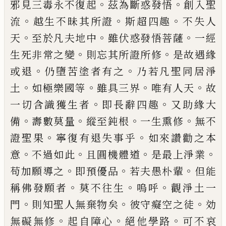
。
。
邪見三
毒永不復起
茲為斷惑發悟
創入聖
。
。
。
流
越生不昧其
所證
斯超四趣
不失人
。
。
。
天
至於凡夫地中
雖伏惑發
悟菩薩
一經
。
。
生死非常之變
則忘其所證所修
是故
遇緣
。
。
或退
仍墮苦塗者有之
乃若凡聖同居淨
。
。
。
。
土
如
極樂國等
雖具三界
唯有人天
故
。
。
一切含識獲生者
即長辭四趣
又助緣大
。
。
。
。
備
壽數莫量
縱至鈍根
一生
熏修
無不
。
。
證聖果
寧復有退失事乎
如來讚勸之本
。
。
。
。
意
不過如此
且圓機體道
是最上淨業
。
。
。
苟加願導之
即預優品
若夫愚朴輩
但能
。
。
。
稱佛發願者
莫不往生
嗚呼
觀淨土一
。
。
。
門
則知聖人無棄物矣
彼守癡空之
徒
効
。
。
。
無礙無修
起自障心
絕他學路
可不哀