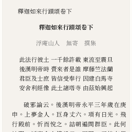
釋迦如來行蹟頌卷下
釋迦如來行蹟頌卷下
浮庵山人 無寄 撰集
此法行彼土
一千餘許載
東流至震旦
後漢明帝時
賷來者是誰
摩藤竺法蘭
君臣及士庶
皆信受奉行
因建白馬寺
安舍利經像
此土諸塔寺
由茲始興起
。
破邪論云
後漢明帝永平三年歲在庚
。
。
。
。
申
上夢金
人
巨身丈六
項有日光
飛
。
。
。
行殿前
忻而悅之
詰朝
遍問群臣
此何