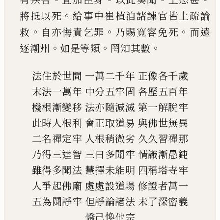
。
將抵以死
給事中崔植洎諸諫官皆上疏論
。
。
。
救
自亦悔責乞罪
乃賜寬容免死
而遠
。
。
。
逐潮州
如
是等類
罔知其數
法住於世間
一萬二千年
正像各千歲
末法一萬年
中分五牢固
各歷五百年
機根漸變移
法亦隨減滅
第一解脫牢
此時人根利
會正取道易
與佛世無異
二名禪定牢
人根稍微劣
久久習禪那
乃得三達智
三曰多聞牢
情識漸愚鈍
雖得多聞法
慧擇未能明
四稱塔寺牢
人爭起佛廟
處處設道場
修證者萬一
五為鬪諍牢
但諍論諸法
未了深密義
憍
己
愌他宗