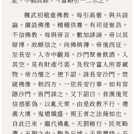
。
。
。
記
不暇
具錄
今當略引一二示之
。
。
魏武初敬重佛教
每引高僧
與共談
。
。
。
。
論
廣設佛像
種種供養
有司徒崔浩
。
。
。
不信佛教
每與帝言
數加
誹謗
帝以其
。
。
。
。
辯博
故頗信之
向佛稍薄
帝後西征
。
。
。
至長安
入寺中觀焉
沙門聚會飲酒
入
。
。
其空
見有
財產弓裘
及牧守富人所寄藏
。
。
。
。
物
帝乃憎之
便下
詔
誅長安沙門
焚
。
。
。
破佛像
勑四方
一依長安行事
如有容
。
。
。
隱沙門
皆門誅之
又下詔曰
昔漢後荒
。
。
。
信
惑邪偽
以亂天常
由是政教不行
禮
。
。
。
義大壞
鬼道
熾盛
視王者之法蔑如也
。
。
。
自此
已
來
繼代禍亂
天
罰極行
民死略
。
。
。
。
盡
五服之內
鞠為丘墟
千里蕭條
不