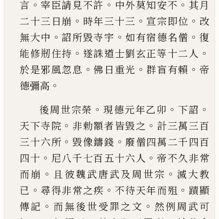
。
。
。
言
宰臣請見不許
中外
莫知安不
其月
。
。
。
二十三日崩
時年三十三
宣宗即
位
改
。
。
。
無大中
詔所毀寺宇
如有宿德名僧
復
。
。
能修
剏住持
遂誅道士劉玄正等十二人
。
。
。
於是邪風忽
息
佛日重光
群盲有賴
帝
。
德彌高
。
。
。
後周世宗榮
現德元年乙卯
下詔
。
。
天下寺院
非勅
額者皆毀之
計三萬三百
。
。
三十六所
毀像鑄錢
廢
僧四萬二千四百
。
。
四十
尼八千七百五十六人
帝
不久非常
。
。
而崩
且彼魏武唐武及周世宗
滅大教
。
。
。
已
尋得非常之疾
不待天年而殂
蹟顯
。
。
傳記
而無
後世受罪之文
然例周武可