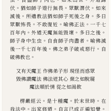
。
。
。
伏
猶如師子遊行無畏
眾獸潛伏
如
來
。
。
滅後
所遺教法猶如師子死後之身
多日
。
。
。
眾獸
怖畏
不敢復近
喻佛正法
一千七
。
。
。
百年內
外道天
魔無能毀壞
多日之後
。
。
師子身中生虫
自食師子
肉盡者
喻佛滅
。
。
後一千七百年後
佛之弟子破戒
惡行
自
。
破佛教也
又有天魔王
作佛弟子形
現怪而惑眾
毀佛讚魔法
佛法
迸其心
棄之如脫屣
魔法順於情
從之如渴飲
。
。
。
楞嚴經云
是十種魔
於末世時
在
。
。
。
我法中
出家修
道
自言
已
成正遍知覺