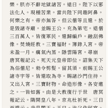
。
。
。
樂
朕亦不辭地獄
諸苦
遠曰
陛下以邪
。
。
。
法化人
現種苦業
當共
陛
下
同趣阿鼻
。
。
。
何樂之有
帝亦無答
但云僧等且還
於
。
。
。
是毀諸寺廟
並賜王公
充為第宅
退僧
。
。
。
三百萬人
皆復軍民
還歸編戶
融刮佛
。
。
。
。
像
焚燒經教
三寶福
財
簿錄入
宮
帝
。
。
。
未盈一月
癘氣內蒸
隱雲陽宮
尋
崩
。
。
唐冥報記云
死天元皇帝即位
詔集天下
。
。
。
為
俗僧尼
勑令剪髮
留其須
前賜王公
。
。
。
諸寺宇等
皆
還取為寺
賜諸沙門住持
。
。
。
又出入宮
三寶財物
命
造形像
各安邀
。
。
之
一皆如舊
由是大教復行于世
唐冥
。
。
。
報記云
隋開皇八年
京兆杜祈死
三日
。
。
。
。
而
還云
我見閻王
王曰
汝父作何官