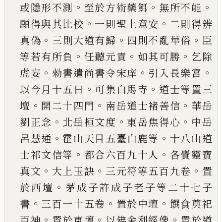
。
。
。
或隱形不測
至於方術藥餌
無所不能
。
。
願得與其比校
一則聖上意安
二則得辨
。
。
。
真偽
三
則大道有歸
四則不亂華俗
臣
。
。
。
等若有所負
任聽
元責
如其可勝
乞除
。
。
。
虗妄
勑書遣尚書令宋庠
引
入長樂宮
。
。
以今月十五日
可集白馬寺
道士等置
三
。
。
。
壇
開二十四門
南岳道士褚善信
華岳
。
。
。
劉正念
北岳桓文度
東岳焦得心
中岳
。
。
呂慧通
霍山天目
五臺白鹿等
十八山道
。
。
士祁文信等
都合六百九
十人
各賷靈寶
。
。
。
真文
大上玉訣
三元符等五百九
卷
置
。
於西壇
茅成子許成子老子等二十七子
。
。
。
書
三百一十五卷
置於中壇
饌食奠祀
。
。
。
百神
置於東
壇
以佛舍利經像
置於道