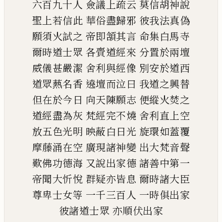
六百九十人
僉議上疏云
莫信胡神說
聖上若信此
華俗盡歸邪
彼我法真偽
願須火試之
帝即頷其言
命集白馬寺
爾時道士眾
各賷道經來
分置於兩壇
威儀甚嚴潔
舍利與經像
別安於道西
道眾爇名香
遶壇而泣曰
我道之興替
但在於今日
向天陳願志
便縱火焚之
道經盡為
灰
梵經完不燒
舍利直上空
放五色光明
映蔽白日光
旋環如蓋覆
摩藤涌在空
廣現諸神變
出大梵音聲
歎佛功德海
又說出家德
諸善中第一
帝聞大忻悅
群疑亦皆息
爾時諸大臣
尊卑士女等
一千三百人
一時俱出家
彼諸道士眾
亦順伏出家