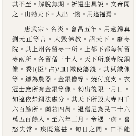
。
。
。
其不至
解脫
無期
祈還生具說
文帝聞
。
。
。
。
之
出勑天下
人出一錢
用追福焉
。
。
。
唐武宗
名炎
會昌五年
用趙歸真
。
。
。
劉元正等言
大
毀佛教
詔天下
廢寺
。
。
院
其上州各留寺一所
上都
下都每街留
。
。
寺兩所
各留僧三十人
天下所廢寺
院
錮
。
。
像
委
[(臣*占)/皿]
鐵使鑄錢
其
莫鐵像
。
。
。
。
等
鑄為農器
金
銀像等
燒付度支
衣
。
。
冠士庶所有金銀等像
勑出
後限一月日
。
如違依禁錮法處分
其天下所毀大
寺四千
。
。
六百餘所
蘭若四萬
退僧尼為民二十六
。
。
。
萬五百餘人
至六年三月
帝遇一疾
喜
。
。
。
怒失常
疾
既篤甚
旬日之間
口不能