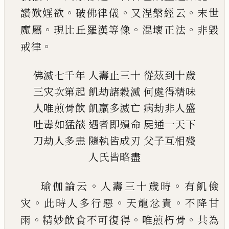
。
。
。
讚歎婬欲
破佛律儀
又涅
槃經云
末世
。
。
。
魔屬
現比丘羅漢等像
混壞正法
非
毀
。
戒律
佛滅七千年
人壽止三十
從茲到十歲
三灾次第起
飢劫諸穀滅
何處得精味
人唯煎骨飲
飢羸多滅亡
病劫非人盛
吐毒如猛燄
遇者即殞命
屍通一天下
刀劫人多恚
隨執皆成刃
父子互相殘
人氏皆略盡
。
。
瑜伽論云
人壽三十歲時
有飢儉
。
。
。
灾
此時人多行
惡
天龍忿責
不降甘
。
。
。
雨
精妙飲食不可復得
唯煎
朽骨
共為