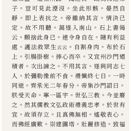
。
。
。
子
豈可見此湮沒
坐此
形骸
晏然自
。
。
。
靜
即上表抗之
帝雖納其言
情決
已
。
。
。
定
故不用聽
藹遂入南山
石上書偈
。
。
。
云
願捨此身
已
速令身自在
隨有利益
。
。
。
處
護法救眾生
自
割身肉
布於石
云云
。
。
。
上
引腸掛樹
捧心而卒
又宜州沙
門道
。
。
。
積者
次出諫之
不用其言
遂與同志七
。
。
。
人
於
彌勒像前不食
禮懺終七日
一時
。
。
。
同逝
齊承光二
年春分
帝集沙門詔曰
。
。
。
朕受天命
寧一區宇
世弘
三教
今並廢
。
。
之
然其儒教文弘政術禮義忠孝
於
世有
。
。
。
。
宜
故須存立
且真佛無相
遙敬表心
。
。
。
而佛經
廣歎
崇建圖塔
壯麗修造
致福