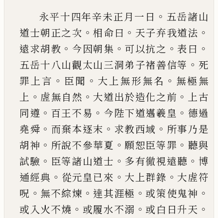
。
永平十四年辛未正月一日
五岳諸山
。
。
。
道士朝正
之次
相命曰
天子弃我道法
。
。
。
。
遠求胡教
今因朝集
可以抗之
表曰
。
五岳十八山觀太山三洞弟子褚
善信等
死
。
。
。
罪上言
臣聞
大上無形無名
無極無
。
。
。
上
虗無自然
大道出於造化之前
上古
。
。
。
同遵
百王不
易
今陛下道邁羲皇
德過
。
。
。
堯舜
而棄本逐末
求教
西域
所事乃是
。
。
。
胡神
所說不參華夏
願恕臣等罪
聽與
。
。
。
試驗
臣等諸山道士
多有徹視遠聽
博
。
。
。
通經
典
從元皇
已
來
大上群錄
大虗符
。
。
。
。
呪
無不綜煉
達
其涯極
或策使鬼神
。
。
。
或入火不燒
或履水不溺
或
白日升天