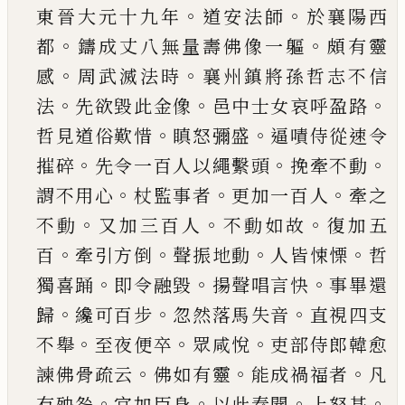
。
。
東晉大元十九年
道安法師
於襄陽西
。
。
都
鑄成丈八無量壽佛像一軀
頗有靈
。
。
感
周武滅法
時
襄州鎮將孫哲志不信
。
。
。
法
先欲毀此金像
邑中
士女哀呼盈路
。
。
哲見道俗歎惜
瞋怒彌盛
逼嘖侍
從速令
。
。
。
摧碎
先令一百人以繩繫頭
挽牽不動
。
。
。
謂
不用心
杖監事者
更加一百人
牽之
。
。
。
不動
又加三
百人
不動如故
復加五
。
。
。
。
百
牽引方倒
聲振地動
人
皆悚慄
哲
。
。
。
獨喜踊
即令融毀
揚聲唱言快
事畢還
。
。
。
歸
纔可百步
忽然落馬失音
直視四支
。
。
。
不舉
至夜
便卒
眾咸悅
吏部侍郎韓愈
。
。
。
諫佛骨疏云
佛如有
靈
能成禍福者
凡
。
。
。
。
有殃咎
宜加臣身
以此奏聞
上
怒甚