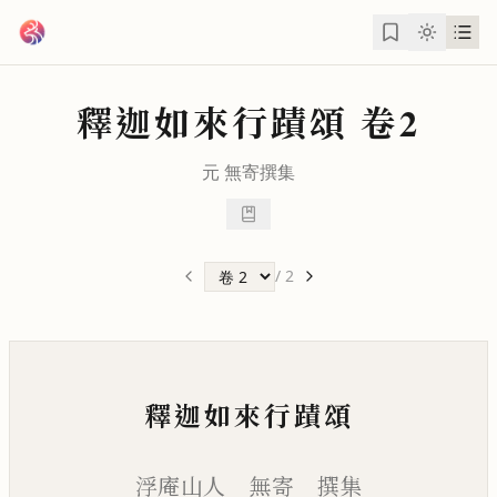
跳到主要內容
釋迦如來行蹟頌
卷2
元
無寄
撰集
/
2
釋迦如來行蹟頌
浮庵山人 無寄 撰集