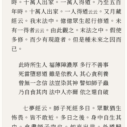
。
。
。
時
十萬
人出家
一萬人得道
乃至五百
。
。
。
年時
十萬人出家
一人得道
又月藏
云云
。
。
。
經云
我末法中
億億眾生
起行修道
未
。
。
。
有一得者
由此觀之
末法之中
假使
云云
。
。
多修
而少有現證者
但是種未來之因而
。
已
此時所生人
福薄障濃厚
多行不善事
死當墮惡道
雖是依教人
其心貪利養
曾無一念信
法豈染其神
譬如師子蟲
乃自食其肉
法中人亦爾
依之還自破
。
。
七夢經云
師子死經多日
眾獸猶生
。
。
。
怖畏
皆不敢
近
多日之後
身中自生其
。
。
。
虫
食盡師子肉也
如來
出世
外道歸