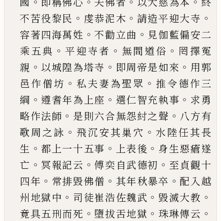
。
。
。
。
國
即稱佛心
夫佛者
以大慈為本
終
。
。
。
不苦役
黎民
虔恭泥木
請造平迎大寺
。
。
容著四海萬姓
不
勸立曲
見伽藍偏安二
。
。
。
乘五典
平迎寺者
無
間道
俗
罔擇冤
。
。
。
親
以城隍為塔寺
即周帝是如來
用郭
。
。
邑作僧坊
私夫妻為聖眾
推令德作三
。
。
。
綱
遵耆年
為上座
選仁智充執事
求勇
。
。
略作法師
是則六合
無怨紂之聲
八方有
。
。
歌周之詠
飛沉安其巢穴
水
陸任其長
。
。
。
生
都上一十五事
上表後
身生惡瘡遂
。
。
。
亡
冥報記云
傅奕自武德初
至貞觀十
。
。
。
四年
常排
毀佛僧
其年秋暴卒
配入越
。
。
。
州地獄中
司徒崔浩
佐魏武
毀滅大教
。
。
。
竟具五刑而死
墮拔舌地獄
珠
琳傳云