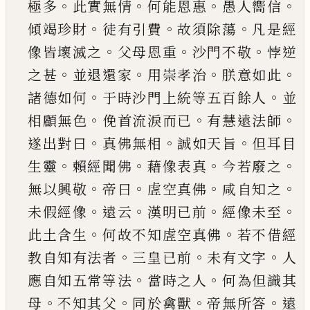
。
。
。
。
極多
此實無情
何
能恩惠
愚人嚮信
。
。
。
傾竭珍財
徒有引費
故須除蕩
凡是經
。
。
。
像皆壞滅之
父母恩重
沙門不敬
悖逆
。
。
。
。
之
甚
並退還家
用崇孝治
朕意如此
。
。
諸德如何
于時
沙門上統等五百餘人
並
。
。
。
相顧無色
俛首流淚而
已
有慧遠法師
。
。
。
遂出對曰
真佛無相
誠如天旨
但
耳目
。
。
。
。
生靈
賴經聞佛
藉像表真
今若廢之
。
。
。
。
無以興
敬
帝曰
虗空真佛
咸自知之
。
。
。
。
未假經像
遠云
漢明
已
前
經像未至
。
。
此土含生
何故不知虗空真佛
若
不借經
。
。
。
教自知有法者
三皇
已
前
未有文字
人
。
。
應
自知五常等法
當時之人
何為但識其
。
。
。
。
母
不知其
父
同於禽獸
帝無所答
遠