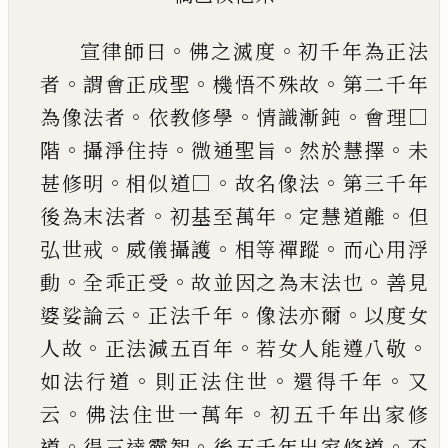
。
。
宣律師曰
佛之滅度
初千年為正法
。
。
。
者
謂會正成
聖
機悟不殊故
第二千年
。
。
。
為像法者
依教修學
情
識漸鈍
會理□
。
。
。
。
階
攝淨住持
微通聖旨
然於慧擇
未
。
。
。
甚修明
相似道□
故名像法
第三千年
。
。
。
後為末
法者
初基至萬年
定慧道離
但
。
。
。
弘世戒
威儀攝護
相等禪蹤
而心用浮
。
。
。
動
全乖正受
故並因之為末
法也
善見
。
。
。
婆娑論云
正法千年
像法亦爾
以度女
。
。
。
人故
正法減五百年
若女人能遵八敬
。
。
。
如法行道
則正法住世
還得千年
又
。
。
云
佛法住世一萬年
初
五千年出家修
。
。
。
道
得三達靈智
後五千年出家修
道
不