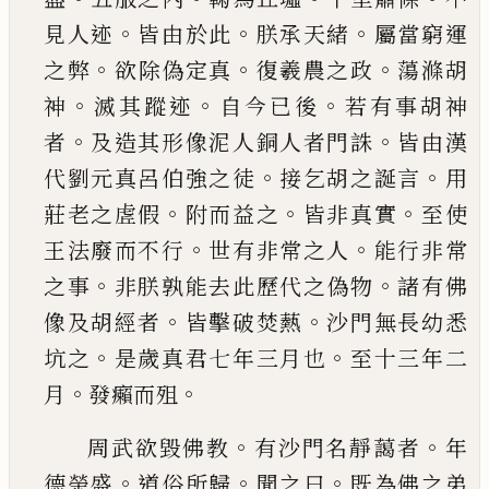
。
。
。
見人迹
皆由於此
朕承天緒
屬當窮運
。
。
。
之弊
欲
除偽定真
復羲農之政
蕩滌胡
。
。
。
神
滅其蹤迹
自今
已
後
若有事胡神
。
。
者
及造其形像泥人銅人者門
誅
皆由漢
。
。
代劉元真呂伯強之徒
接乞胡之誕言
用
。
。
。
莊老之虗假
附而益之
皆非真實
至使
。
。
王法廢
而不行
世有非常之人
能行非常
。
。
之事
非朕孰能
去此歷代之偽物
諸有佛
。
。
像及胡經者
皆擊破焚
爇
沙門無長幼悉
。
。
坑之
是歲真君七年三月也
至
十三年二
。
。
月
發癩而殂
。
。
周武欲毀佛教
有沙門名靜藹者
年
。
。
。
德榮盛
道俗
所歸
聞之曰
既為佛之弟