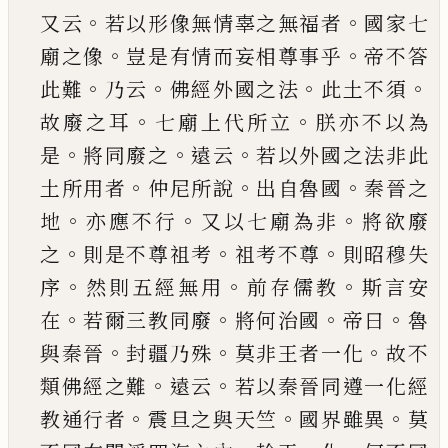
。
。
又云
若以形像無情辜
之無福者
國家七
。
。
廟之像
豈是有情而妄相尊事
乎
帝不答
。
。
。
。
此難
乃云
佛經外國之法
此土不須
。
。
故
廢之耳
七廟上代所立
朕亦不以為
。
。
。
是
將同廢之
遠云
若以外國之法非此
。
。
。
土所用者
仲尼所說
出
自魯國
秦晉之
。
。
。
地
亦應不行
又以七廟為非
將欲
廢
。
。
。
之
則是不尊祖考
祖考不尊
則昭穆失
。
。
。
序
然則
五經無用
前存儒教
斯言安
。
。
。
。
在
若爾三教同廢
將
何治國
帝曰
魯
。
。
。
與秦晉
封疆乃殊
莫非王者一化
故不
。
。
類佛經之難
遠云
若以秦晉同遵一化經
。
。
。
教
通行者
震旦之與天竺
國界雖異
莫