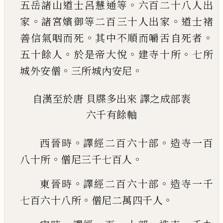
。
五岳諸山
道士呂慧通等
六百二十八人出
。
。
家
諸宮嬪御等
二百三十人出家
道士褚
。
。
善信氣咽而死
其中不
順而嚼舌自死者
。
。
。
五十餘人
於是帝大悅
建寺十
所
七所
。
。
城外安僧
三所城內安尼
自漢至於唐
貝牒多出來
譯之成部袠
六千有餘軸
。
。
西晉時
譯經二百六十部
造寺一百
。
。
八十所
僧尼
三千七百人
。
。
東晉時
譯經二百六十部
造寺一千
。
。
七百六十八所
僧尼二萬四千人