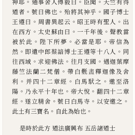
。
。
。
神耶
通事舍人傅毅曰
臣聞
天竺
有得
。
。
。
道者
號曰佛也
殆將其神乎
國子愽士
。
。
。
王遵
曰
周書異起云
昭王時有聖人
出
。
。
。
在西方
太史蘇
由曰
一千年後
聲教當
。
。
。
被於此
陛下所夢
必當是
耶
帝信為
。
。
然
即遣中郎蔡諳博士王遵等十八人
同
。
。
。
往西域
求迎佛法
往月支國
遇迦葉摩
。
藤竺法
蘭二梵僧
帶白
氎
𦘕
釋迦像及舍
。
。
。
利
并四十二章
經
白馬䭾之
邀至洛
。
。
。
陽
乃永平十年也
帝大悅
翻
四十二章
。
。
。
。
經
遂立精舍
號曰白馬寺
以安邀之
。
。
此
土有三寶名
自此為始也
是時於此方
道法廣興布
五岳諸道士