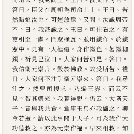
。
。
。
答曰
臣父在周
朝為司命上士
王曰
若
。
。
。
然錯追汝也
可速放還
又
問
汝識周帝
。
。
。
。
。
不
曰
我甚識之
王曰
可往看之
有
。
。
。
吏
引至一處
門窓椽瓦
並用鐵作
於鐵
。
。
。
窓中
見有一
人極瘦
身作鐵色
著鐵枷
。
。
。
。
鎻
祈見
已
泣曰
大家何
苦如是
答曰
。
。
。
我信衛元崇言
毀於佛教
故受斯苦
禮
。
。
。
曰
大家何不注引衛元崇來
答曰
我尋
。
。
。
注之
然
曹司搜求
乃遍三界
而云不
。
。
。
。
見
若其朝來
我暮得
脫
仍云
大
隋
天
。
。
。
子
昔與我共食
倉庫玉帛亦我儲
之
卿
。
。
今若還
請以此事聞于天子
可為我作大
。
。
。
功
德救之
亦為元崇作福
早來相救
如