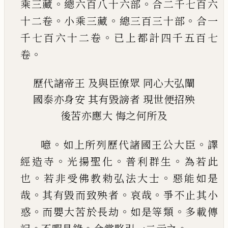
。
。
乘三藏
總
六百八十六部
合二千七百六
。
。
。
十二卷
小乘三藏
總三百三十部
合一
。
千七百六十二卷
已
上都計
四千五百七
。
卷
歷代諸帝王
及與臣僚眾
同心大弘闡
國泰亦身安
其有毀謗者
現世便招殃
後苦亦應大
悔之何所及
。
。
噫
如上所列歷代諸國王公大臣
譯
。
。
。
經造寺
光揚
聖化
普利群生
為若此
。
。
也
若非受佛教勑弘法大
士
惡能如是
。
。
。
哉
其有毀而致殃者
哀哉
爭不止其
小
。
。
。
惑
而嬰大苦於長劫
如是等類
多載傳