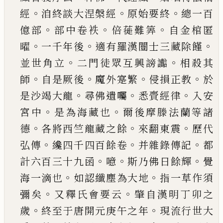
。
。
。
經
洎終談大涅槃經
原
始要終
總一百
。
。
。
億部
部中卷袟
倍蓰難筭
自金棺
匿
。
。
。
曜
一千年後
適有羅漢闓士三藏除饉
。
。
並世角
立
二門徒眾互興謗讟
相殺其
。
。
。
。
師
自是厥後
魔外
寔繁
侵損正教
於
。
。
。
是沙竭大龍
尋佛遺囑
悉賷經
律
入安
。
。
宮中
是為海藏也
爾後摩滕法蘭等諸
。
。
。
德
各將西竺龍藏之餘
來翻東震
歷代
。
。
。
弘傳
纔四千
四百餘卷
并雜錄傳記
都
。
。
。
計六百三十九函
噫
斯
乃佛日餘輝
覺
。
。
海一滴也
如認纖塵為大地
指一
草作須
。
。
彌矣
又釋氏會要云
肇自漢明丁卯之
。
。
歲
終至于唐開元庚午之年
現流行世大