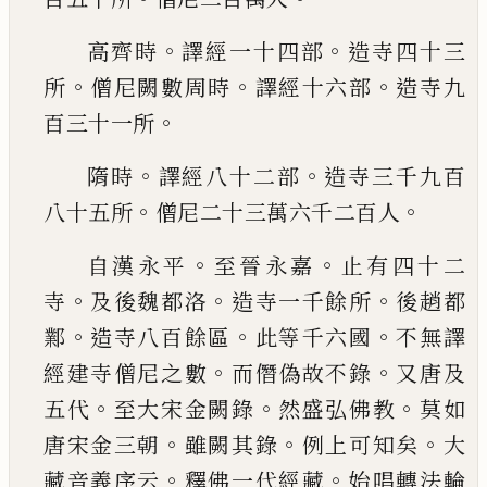
。
。
高齊時
譯經一十四部
造寺四十三
。
。
。
所
僧尼闕數
周時
譯經十六部
造寺九
。
百三十一所
。
。
隋時
譯經八十二部
造寺三千九百
。
。
八十五所
僧
尼二十三萬六千二百人
。
。
自漢永平
至晉永嘉
止有四十二
。
。
。
寺
及後魏都洛
造寺一千餘所
後趙都
。
。
。
鄴
造寺八百餘區
此等千
六國
不無譯
。
。
經建寺僧尼之數
而
僭
偽故不錄
又
唐及
。
。
。
五代
至大宋金闕錄
然盛弘佛教
莫如
。
。
。
唐宋
金三朝
雖闕其錄
例上可知矣
大
。
。
藏音義序云
釋
佛一代經藏
始唱轉法輪