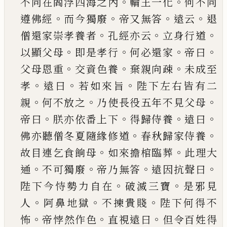
。
。
不同在閻浮
四海之內
輪王一化
何不同
。
。
。
。
遵佛經
而今獨廢
帝
又無答
遠云
退
。
。
。
僧還家崇孝養者
孔經亦云
立身
行道
。
。
。
。
以顯父母
即是孝行
何必還家
帝曰
。
。
。
父母恩
重
交資色養
棄親向疎
未成至
。
。
。
孝
遠曰
若如來旨
陛下左右皆有二
。
。
。
親
何不放之
乃使長役五年不
見父母
。
。
。
。
帝曰
朕亦依番上下
得歸侍養
遠曰
。
。
佛亦
聽僧冬夏隨緣修道
春秋歸家侍養
。
。
故目連乞食
餉母
如來擔棺臨葬
此理大
。
。
。
。
通
不可獨廢
帝乃無
答
遠因抗聲曰
。
。
陛下今恃勢力自在
破滅三寶
是
邪見
。
。
。
人
阿鼻地獄
不揀貴賤
陛下何得不
。
。
。
怖
帝悖
然作色
直視遠曰
但
令百姓得