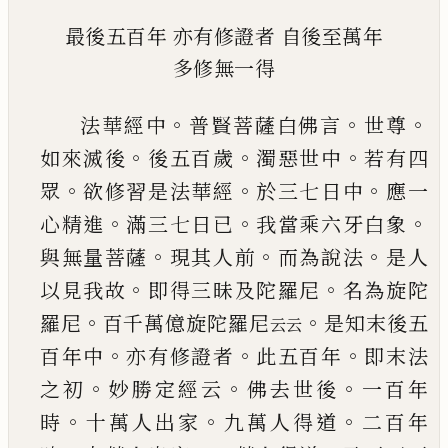
最後五百年
亦有修證者
自後至萬年
多修無一得
。
。
。
法華經中
普賢菩薩白佛言
世尊
。
。
。
如來滅後
後五
百歲
濁惡世中
若有四
。
。
。
眾
欲修習是法華經
於三
七日中
應一
。
。
。
心精進
滿三七日
已
我當乘六牙白
象
。
。
。
與無量菩薩
現其人前
而為說法
是人
。
。
以見我
故
即得三昧及陀羅尼
名為旋陀
。
。
羅尼
百千萬億
旋陀羅尼
是知末後五
云云
。
。
。
百年中
亦有修證者
此五百年
即末法
。
。
。
之初
妙勝定經云
佛去世後
一
百年
。
。
。
時
十萬人出家
九萬人得道
二百年