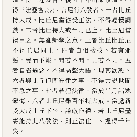
。
。
得三達靈智
言尼行八敬者
一者比丘
云云
。
。
持大戒
比丘尼當從受正法
不得輕慢調
。
。
戲
二者
比丘持大戒半月
已
上
比丘尼當
。
。
禮事之
無亂新
學之意
三者比丘比丘尼
。
。
不得並居同止
四者自
相檢校
若有邪
。
。
。
。
語
受而不報
聞若不聞
見若不見
五
。
。
。
者自省過惡
不得高聲大語
現其欲態
。
六者與
比丘但問經律之事
不得共說世間
。
。
不急之事
七
者若犯法律
當於半月詣眾
。
。
懺悔
八者比丘尼雖
百年持大戒
當處新
。
。
受大戒比丘下坐
謙敬作禮
若比丘尼盡
。
。
壽能持此八敬法
則正法住世
還得
千年
。
矣