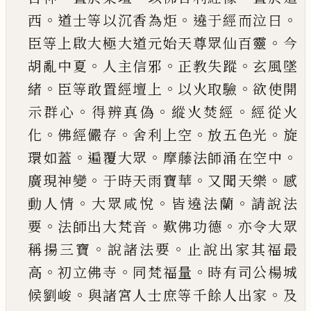
。
。
。
西
道士等以沉香為炬
遶于經而泣曰
。
臣等上啟大極大道元始天尊眾
仙百靈
今
。
。
。
胡亂中夏
人主信邪
正教失蹤
玄風墜
。
。
。
緒
臣等敢置經壇上
以火取驗
欲使開
。
。
。
示群心
得
辨真偽
縱火焚經
經從火
。
。
。
。
化
佛經儼存
舍利上空
放五色光
旋
。
。
。
環如蓋
遍覆大眾
摩藤法師涌在空
中
。
。
。
廣現神變
于時天雨寶華
又聞天樂
感
。
。
。
動人情
大眾咸悅
皆遶法蘭
請說法
。
。
。
要
法師出大梵音
歎
佛功德
亦令大眾
。
。
稱揚三寶
說諸法要
止說出家
其福最
。
。
。
高
初立佛寺
同梵福量
時有司公楊城
。
。
候
劉峻
與諸宮人士庶等千餘人出家
及