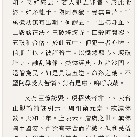
。
。
。
知
又如經云
若人犯
五罪者
於此命
。
。
。
。
終
如矛離手
墮阿鼻獄
受無量苦
千
。
。
。
萬億劫無有出期
何謂五
一出佛身血
。
。
。
二毀謗
正法
三破塔壞寺
四殺阿闍黎
。
。
。
五破和合僧
於此
五中
但犯一者亦墮
。
。
。
信斯言也
彼諸暗主
以熾然
惡心
壞破
。
。
。
。
塔寺
融刮佛像
焚燒經典
坑諸沙門
。
。
。
退
僧為民
如是具造五逆
命
𣧩
之後
不
。
。
。
墮阿鼻受大
苦惱
無有是處
嗚呼哀哉
。
。
又有臣僚謗毀
現招殃者非一
天台
。
。
止觀論補註
引云
周相衛元崇
欲滅佛
。
。
。
。
教
天和二年
上表云
唐
虞之世
無佛
。
。
圖而國安
齊梁有寺舍而祚滅
但利
民益