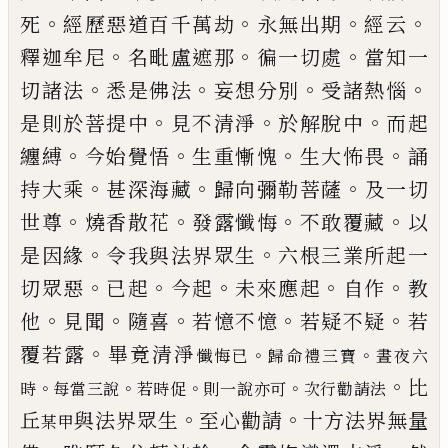
。
。
。
。
死
經歷惡道百千萬
劫
永無出期
經云
。
。
。
釋迦牟尼
名毗盧遮那
徧一切處
當知一
。
。
。
。
切諸法
悉是佛法
妄想分別
受諸熱惱
。
。
。
是則
於菩提中
見不清淨
於解脫中
而起
。
。
。
。
纏縛
今始覺悟
生重慚愧
生大怖畏
誦
。
。
。
持大乘
甚深海藏
歸向彌勒
菩薩
及一切
。
。
。
。
世尊
燒香散花
發露懺悔
不敢覆藏
以
。
。
是因緣
令我與法界眾生
六根三業所起一
。
。
。
。
。
切眾惡
已
起
今起
未來應起
自作
教
。
。
。
。
。
他
見聞
隨喜
若憶不憶
若疑不疑
若
。
覆若露
畢竟清淨
。
。
懺悔
已
歸命禮三寶
晝夜六
。
比
。
。
。
。
時
每當三說
若時促
則一說亦可
次行勸請法
。
。
丘
與法界眾生
至心勸請
十方法界無量
某甲