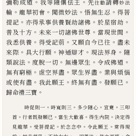
。
。
彌勒
成道
我等隨儴佉王
先
請轉
往勸
妙法
。
。
。
。
輪
龍華初會
聞微
妙法
悟無生忍
得菩
。
。
。
提記
亦得承事供養賢劫諸佛
於星宿劫
。
。
。
普及十方
未來一切諸佛世尊
當現世間
。
。
。
我悉供養
得受記莂
又願自今
已
往
盡未
。
。
。
。
來際
具大
行願
神通辯才
現法界身
隨
。
。
。
。
類說法
度脫一切
無邊
眾生
令成佛道
。
。
。
無有窮極
虗空界盡
眾生界盡
業與
煩惱
。
。
。
。
或使有盡
我此願王
終無有盡
發願
已
。
歸命禮
三寶
。
。
。
。
時促則一
時寬則三
多少隨心
宣竟
三叩
。
。
。
。
首
行者既發願
已
當生大歡喜
得生內院
決定得
。
。
。
。
見
龍華
受菩提記
於念念中
令此願王
常得現