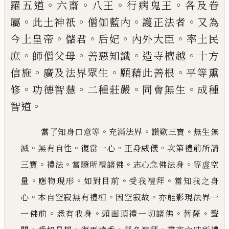
。
。
。
。
羅五道
六齋
八王
行病
鬼王
各及眷
。
。
。
。
屬
此土神祇
僧伽藍內
護正法者
又為
。
。
。
。
今
上皇帝
儲君
后妃
內外大臣
率土民
。
。
。
。
庶
師僧父母
善
惡知識
造寺檀越
十方
。
。
。
信施
廣及法界眾生
願藉此
善根
平等熏
。
。
。
。
修
功德智慧
二種莊嚴
同會無生
成種
。
智道
。
。
。
當了知身口意等
充滿法界
讚歎三寶
無生無
。
。
。
。
滅
無有自性
復當一心
正身威儀
次第禮前所
請
。
。
。
。
三寶
禮法
當隨所禮諸佛
志心念佛法身
等虗空
。
。
。
。
量
應物現形
如對目前
受我禮拜
當知我之身
。
。
。
心
本
自空寂無有禮相
因空寂故
亦能影現法界一
。
。
。
。
一佛前
悉有我身
頭面頂禮一切諸佛
菩薩
聲