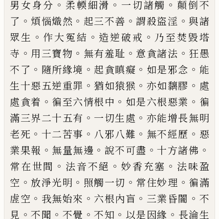
。
。
。
男
女身分
柔輭細滑
一切諸觸
顛倒不
。
。
。
。
了
煩惱熾然
起
三不善
謂殺盜淫
與諸
。
。
。
眾生
作大冤結
造逆破戒
乃
至焚毀塔
。
。
。
。
寺
用三寶物
無有羞耻
意貪諸法
狂愚
。
。
。
。
不
了
隨所緣境
起貪瞋癡
如是邪念
能
。
。
。
生十惡五逆重
罪
猶如猿猴
亦如黐膠
處
。
。
。
處貪着
徧至六情根中
如
是六根惡業
徧
。
。
滿三界二十五有
一切生處
亦能增
長無明
。
。
。
。
老死
十二苦事
八邪八難
無不經歷
惡
。
。
。
。
業果
報
無量無邊
說不可盡
十方諸佛
。
。
。
常在世間
法音不
絕
妙香充塞
法味盈
。
。
。
。
空
放淨光明
照觸一切
常住妙
理
徧滿
。
。
。
。
虗空
我無始來
六根內盲
三業昏闇
不
。
。
。
。
。
見
不
聞
不覺
不知
以是因緣
長淪生