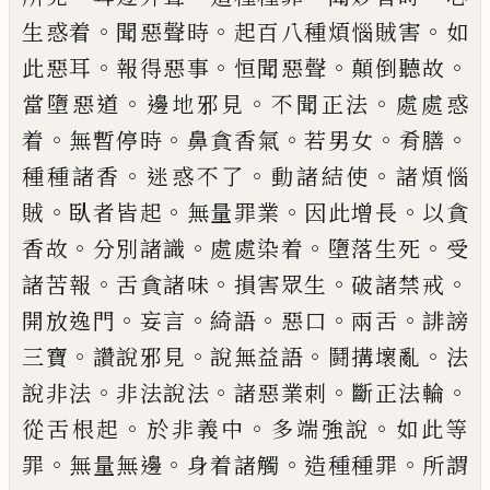
。
。
。
生惑着
聞惡聲時
起百八種煩惱賊害
如
。
。
。
。
此惡耳
報得惡事
恒聞惡聲
顛倒聽故
。
。
。
當墮惡道
邊地邪見
不聞正法
處處惑
。
。
。
。
。
着
無暫停時
鼻貪香氣
若男女
肴膳
。
。
。
種種諸香
迷惑不了
動諸結使
諸煩惱
。
。
。
。
賊
臥者皆起
無量罪業
因此增長
以貪
。
。
。
。
香故
分別諸
識
處處染着
墮落生死
受
。
。
。
。
諸苦報
舌貪諸味
損害眾
生
破諸禁戒
。
。
。
。
。
開放逸門
妄言
綺語
惡口
兩舌
誹謗
。
。
。
。
三
寶
讚說邪見
說無益語
鬪搆壞亂
法
。
。
。
。
說非法
非法說
法
諸惡業
刺
斷正法輪
。
。
。
從舌根起
於非義中
多端強
說
如此等
。
。
。
。
罪
無量無邊
身着諸觸
造種種罪
所謂