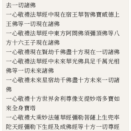
去
一切諸佛
一心敬禮法華經中現在宿王華智佛寶威德上
王
佛等一切現在諸佛
一心敬禮法華經中東方阿閦佛須彌頂佛等八
方
十六王子現在諸佛
一心敬禮現在賢劫千佛盡十方現在一切諸佛
一心敬禮法華經中未來華光佛具足千萬光相
佛
等一切未來諸佛
一心敬禮未來星宿劫千佛盡十方未來一切諸
佛
一心敬禮十方世界舍利尊像支提妙塔多寶如
來
全身寶塔
一心敬禮大乘妙法蓮華經彌勒菩薩上生兜率
陀
天經彌勒下生經及成佛經等十方一切尊經