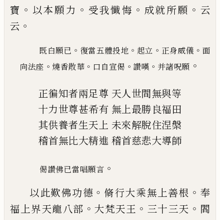
。
。
。
。
寶
以本願力
受我懺悔
成就所願
云
。
云
。
。
。
。
既白願
已
復當五體投地
起立
正身威儀
面
。
。
。
。
。
向法座
燒香散華
口自宣偈
讚嘆
并諸呪願
正徧知者兩足尊
天人世間無與等
十力世尊甚希有
無上最勝良福田
其供養者生天上
未來解脫住涅槃
稽首無比大精進
稽首慈悲大導師
。
偈讚佛
已
當唱願言
。
。
以此歎佛功德
脩行大乘無上善根
奉
。
。
。
福上界天龍
八部
大梵天王
三十三天
閻