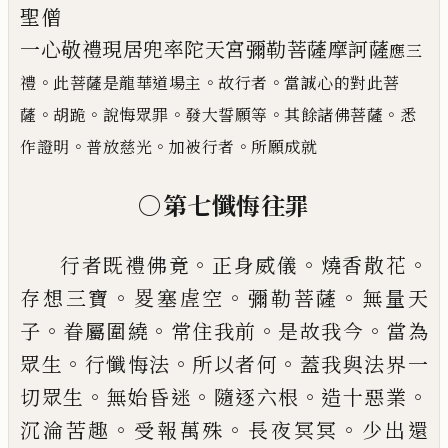
聖
僧
一心敬禮現居兜率陀天宮彌勒菩薩摩訶薩
應三
。
。
。
禮
此菩薩是龍華道場主
故行者
當誠心的對此菩
。
。
。
。
。
薩
胡跪
說悔眾罪
發大誓願等
其餘諸佛菩薩
悉
。
。
。
作證明
普放慈光
加被行者
所願成就
○第七懺悔往罪
。
。
。
行者既禮佛竟
正身威儀
燒香散花
。
。
。
存想三寶
畟塞
虗空
彌勒菩薩
無量天
。
。
。
。
子
眷屬圍繞
常住我前
是故
我今
當為
。
。
。
眾生
行懺悔法
所以者何
蓋我與法界一
。
。
。
。
切眾生
無始昏迷
隨逐六根
造十惡業
。
。
。
沉淪苦趣
受
報萬殊
長夜冥冥
少出還