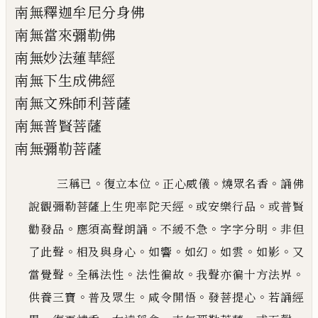
南無釋迦牟尼分身佛
南無當來彌勒佛
南無妙法蓮華經
南無下生成佛經
南無文殊師利菩薩
南無普賢菩薩
南無彌勒菩薩
。
。
。
。
三稱
已
復立本位
正心威儀
燒眾名香
誦佛
。
。
說觀彌勒菩薩上生兜率陀
天經
或安樂行品
或普賢
。
。
。
。
勸發品
應須高聲朗誦
不緩不急
字字分明
非
但
。
。
。
。
。
。
了此聲
相及與身心
如響
如
幻
如雲
如影
又
。
。
。
。
當覺聲
全稱法性
法性徧故
我聲亦徧十方法界
。
。
。
。
供養三寶
普及眾生
咸令開悟
發菩提
心
若誦經