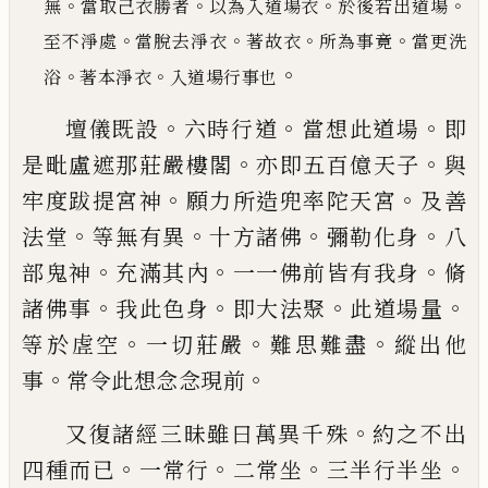
。
。
。
。
無
當取
己
衣勝者
以為入
道場衣
於後若出道場
。
。
。
。
至不淨處
當脫去淨衣
著故衣
所為事竟
當更洗
。
。
。
浴
著本淨衣
入道場行事也
。
。
。
壇儀既設
六時行道
當想此道場
即
。
。
是毗盧遮那莊
嚴樓閣
亦即五百億天子
與
。
。
牢度跋提宮神
願力所
造兜率陀天宮
及善
。
。
。
。
法堂
等無有異
十方諸佛
彌勒
化身
八
。
。
。
部鬼神
充滿其內
一一佛前皆有我身
脩
。
。
。
。
諸
佛事
我此色身
即大法聚
此道場量
。
。
。
等於虗空
一切
莊嚴
難思難盡
縱出他
。
。
事
常令此想念念現前
。
又復諸經三昧雖曰萬異千殊
約之不出
。
。
。
。
四種而
已
一常行
二常坐
三半行半坐