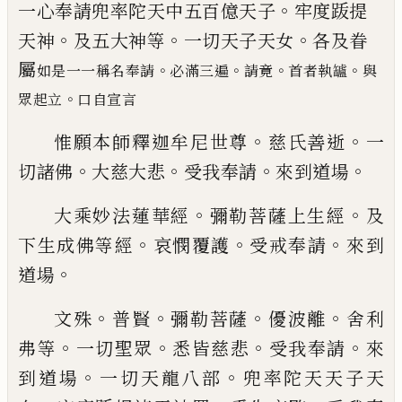
。
一心奉請兜率陀天中五百億天子
牢度䟦提
。
。
。
天神
及五大神等
一切天子天女
各及眷
屬
。
。
。
。
如是一一稱名奉請
必滿三遍
請竟
首者執罏
與
。
眾起立
口自宣言
。
。
惟願本師釋迦牟尼世尊
慈氏善逝
一
。
。
。
。
切諸佛
大慈
大悲
受我奉請
來到道場
。
。
大乘妙法蓮華經
彌勒菩薩上生經
及
。
。
。
下生成佛等
經
哀憫覆護
受戒奉請
來到
。
道場
。
。
。
。
文殊
普賢
彌勒菩薩
優波離
舍利
。
。
。
。
弗等
一切聖眾
悉
皆慈悲
受我奉請
來
。
。
到道場
一切天龍八部
兜率陀
天天子天