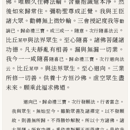
。
。
。
佛
唯願久住轉法輪
含靈抱識還本
淨
然
。
。
後如來歸常住
彌勒聖尊成正覺
我與王臣
。
。
諸
大眾
勸轉無上微妙輪
三會授記度我等
勸
。
。
。
。
。
請
已
歸命禮三寶
或三或一
隨意
次行隨喜法云
。
。
比丘
與法界眾生
至心隨喜
諸
佛菩薩諸
某甲
。
。
。
功德
凡夫靜亂有相善
漏與無漏一切業
我今一一咸隨喜
。
。
隨喜
已
歸命禮三寶
次行迴向法
。
。
。
。
比丘
與法
界眾生
至心迴向
三業
云
某甲
。
。
所修一切善
供養十方恒沙
佛
虗空眾生盡
。
。
未來
願乘此福求佛道
。
。
。
。
迴向
已
歸命禮三寶
次行
發願法
行者當念
。
。
。
我與眾生
無始至今
雖勤眾善及諸禪定
以不發願
。
。
。
。
故
則善無所歸
不得勝妙解脫
所
以十方諸佛
諸
。
。
。
大菩薩
所有功德
悉依普賢願王而得建立
是故我