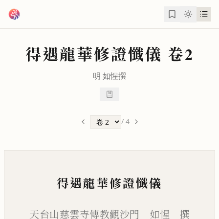
跳到主要內容
得遇龍華修證懺儀
卷2
明
如惺
撰
/
4
得遇龍華修證懺儀
天台山慈雲寺傳教觀沙門 如惺 撰