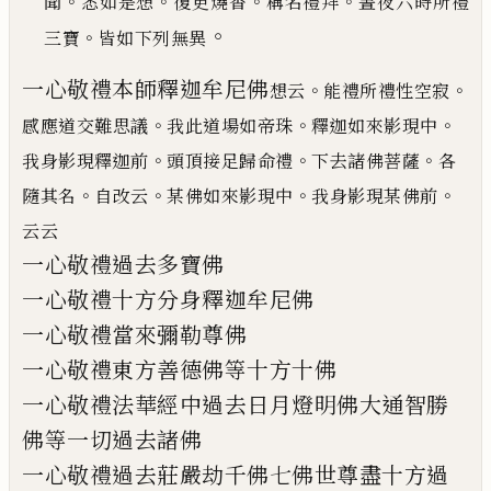
。
。
。
。
聞
悉如是
想
復更燒香
稱名禮拜
晝夜六時所禮
。
。
三寶
皆如下列無異
一心敬禮本師釋迦牟尼佛
。
。
想云
能禮所禮性空寂
。
。
。
感應道交難思議
我此
道場如帝珠
釋迦如來影現中
。
。
。
我身影現釋迦前
頭頂接足歸命禮
下去諸佛菩薩
各
。
。
。
。
隨其名
自改云
某
佛如來影現中
我身影現某佛前
云云
一心敬禮過去多寶佛
一心敬禮十方分身釋迦牟尼佛
一心敬禮當來彌勒尊佛
一心敬禮東方善德佛等十方十佛
一心敬禮法華經中過去日月燈明佛大通智勝
佛
等一切過去諸佛
一心敬禮過去莊嚴劫千佛七佛世尊盡十方過