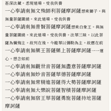
。
。
甚深法藏
悉現道
場
受我供養
一心奉請南無文殊師利菩薩摩訶薩
。
想乘獅子
與
。
。
無量菩薩圍
繞
來此道場
受我供養
一心奉請南無普賢菩薩摩訶薩
。
想乘白象王
與無
。
。
。
。
量菩薩圍繞
來此
道場
受我供養
法華三昧
以此菩
。
。
。
薩為懺悔主
故列在後
今龍華以彌勒為主
故應在前
一心奉請南無藥王菩薩藥上菩薩摩訶薩
一一運
。
心
想念
如前
一心奉請南無觀世音菩薩無盡意菩薩摩訶薩
一心奉請南無妙音菩薩華德菩薩摩訶薩
一心奉請南無常精進菩薩得大勢菩薩摩訶薩
一心奉請南無大樂說菩薩智積菩薩摩訶薩
一心奉請南無宿王華菩薩勇施菩薩持地菩薩
摩
訶薩