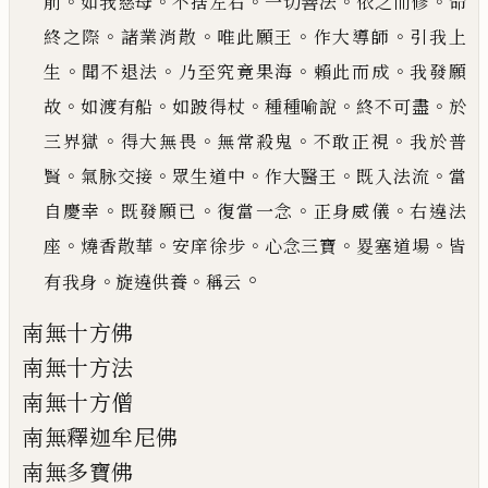
。
。
。
。
。
前
如我慈母
不捨左右
一切善法
依之而修
命
。
。
。
。
終之際
諸業
消散
唯此願王
作大導師
引我上
。
。
。
。
生
聞不退法
乃至究竟果海
賴此而成
我發願
。
。
。
。
。
故
如渡有船
如跛得杖
種種喻說
終不可盡
於
。
。
。
。
三界獄
得大無畏
無常殺鬼
不敢正視
我於普
。
。
。
。
。
賢
氣脉交接
眾生道中
作大醫王
既入法流
當
。
。
。
。
自慶幸
既發願
已
復當一念
正身威儀
右遶法
。
。
。
。
。
座
燒香散華
安庠徐步
心念三寶
畟塞道場
皆
。
。
。
有我身
旋遶供養
稱云
南無十方佛
南無十方法
南無十方僧
南無釋迦牟尼佛
南無多寶佛