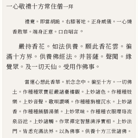
一心敬禮十方常住僧
一拜
。
。
。
。
禮竟
即當胡跪
右膝著地
正身威儀
一心燒
。
。
。
香散華
端身正意
口自唱言
。
。
。
嚴持香花
如法供養
願此香花雲
徧
。
。
。
。
滿十方界
供養
佛經法
并菩薩
聲聞
緣
。
。
。
覺眾
及一切天仙
受用作佛
事
。
。
。
當運心想此香華
於念念中
徧至十方
一切佛
。
。
。
土
作種種眾寶莊嚴諸臺樓觀
上妙諸色
作種種妓
。
。
。
。
樂
上妙音聲
歌唄讚嘆
作種種旃檀沉水
上妙諸
。
。
。
香
作種種餚膳湯藥
上妙眾味
作種種衣服瓔珞流
。
。
。
泉
浴池
上妙諸觸
作眾禪定智慧清淨實相
上妙法
。
。
。
。
門
皆悉充滿法界
以為佛事
供養十方三世諸佛