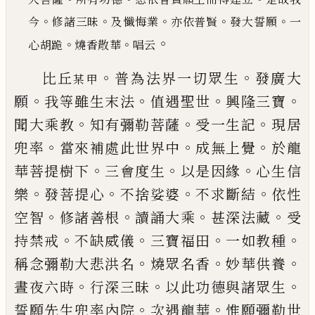
。
。
。
。
。
今
修諸三昧
及懺悔業
亦依普賢
發
大誓願
一
。
。
。
心胡跪
燒香散華
唱云
。
。
比丘
普為法界一切眾生
發廣大
某甲
。
。
。
。
願
我等雖生
末法
值遇聖世
興隆三寶
。
。
。
聞大乘教
知有彌勒菩薩
受一生記
現居
。
。
。
兜率
當來補處此世界中
成無上覺
於龍
。
。
。
華菩提樹下
三會度生
以是因緣
心生信
。
。
。
。
樂
發
菩提心
不捨娑婆
不求斷結
依性
。
。
。
。
空智
修諸善根
讀
誦大乘
甚深法藏
受
。
。
。
。
持禁戒
不缺威儀
三寶福田
一
如教種
。
。
。
稱念彌勒大悲洪名
燒眾名香
妙華供養
。
。
。
晝
夜六時
行深三昧
以此功德與諸眾生
。
。
誓願先生兜
率內院
次遇龍華
惟願彌勒世