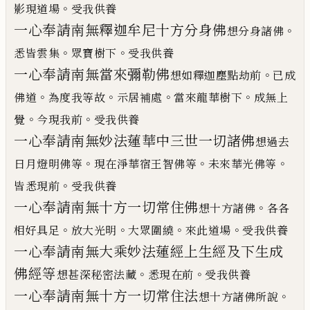
。
影現道場
受我供養
一心奉請南無釋迦牟尼十方分身佛
。
想分身諸佛
。
。
悉皆雲集
眾
寶樹下
受我供養
一心奉請南無當來彌勒佛
。
想如釋迦塵點劫前
已
成
。
。
。
。
佛道
為度我等故
示
居補處
當來龍華樹下
成無上
。
。
覺
今現我前
受我供養
一心奉請南無妙法蓮華中三世一切諸佛
想過去
。
。
。
日月燈
明佛等
現在淨華宿王智佛等
未來華光佛等
。
皆悉現前
受我供養
一心奉請南無十方一切常住佛
。
想十方諸佛
各各
。
。
。
。
相好具足
放大光
明
大眾圍繞
來此道場
受我供養
一心奉請南無大乘妙法蓮經上生經及下生成
佛
經等
。
。
想甚深秘密法藏
悉現在前
受我供養
一心奉請南無十方一切常住法
。
想十方諸佛所說