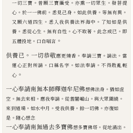
。
。
。
一切
三寶
普願三寶攝受
亦熏一切眾生
發菩提
。
。
。
。
。
心
於一一佛前
悉見
己
身
如此供養
等無有異
。
。
又願六道四
生
悉入我供養法界海中
了知如是供
。
。
。
。
。
養
悉從心生
無有自性
心不取著
此念成
已
即
。
。
五體投地
口自唱
言
。
供養
已
一切恭敬
。
。
。
應更燒香
奉請三寶
請法
當
。
。
。
運心正對所請
口稱名字
如法奉請
不
得散亂輕
。
心
一心奉請南無本師釋迦牟尼佛
。
想佛法身
猶如虗
。
。
。
。
。
空
無去來相
應我
奉請
從耆闍崛山
與大眾圍繞
。
。
。
。
來到道場
如水中月
受我供養
餘一切佛
亦復如
。
是
隨心想念
一心奉請南無過去多寶佛
。
。
想多寶佛塔
從地涌出