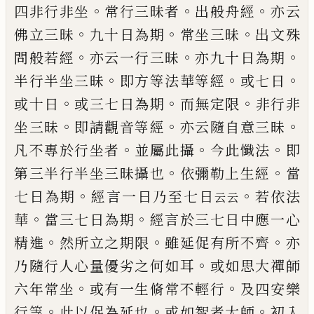
。
。
。
四非行非坐
常行三昧
者
出般舟經
亦云
。
。
。
佛立三昧
九十日為期
常坐三昧
出文殊
。
。
。
問般若經
亦云一行三昧
亦九十日為期
。
。
。
半
行半坐三昧
即方等法華等經
或七日
。
。
。
或十日
或三
七日為期
而無定限
非行非
。
。
。
坐三昧
即請觀音等經
亦云隨自意三昧
。
。
。
凡不專於行坐者
並屬此攝
今此
懺法
即
。
。
第三半行半坐三昧攝也
依彌勒上生經
當
。
。
七日為期
經言一日乃至七日
若依法
云云
。
。
華
當三
七日為期
經言於三七日中應一心
。
。
。
精進
然所立之
期限
雖延促有所不齊
亦
。
乃隨行人心量優劣之何
如耳
或如思大禪師
。
。
六年常坐
或有一生脩常不輕
行
及四安樂
。
。
。
行等
此以促為延也
或如智者大師
初
入