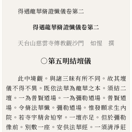
得遇龍華脩證懺儀卷第二
得遇龍華脩證懺儀卷第二
天台山慈雲寺傳教觀沙門 如惺 撰
○第五明結壇儀
。
。
此中境觀
與諸三昧有所不同
故其壇
。
。
儀不得不異
既依法華為龍華之本
須結二
。
。
。
壇
一為普賢道場
一
為彌勒道場
普賢道
。
。
。
場
令脩法華懺
彌勒道場
惟發
願求生內
。
。
。
院
若寺宇精舍迫窄
一壇亦足
但於彌勒
。
。
。
像前
別敷一座
安供法華經
一須清淨莊