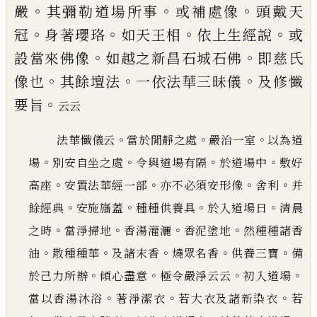
。
。
。
嚴
其彌勒
道場所事
或補處像
頭戴天
。
。
。
。
冠
身著瓔珞
如天王相
依上生經說
或
。
。
設當來佛像
如越之新昌石城石佛
即慈氏
。
。
。
像也
其餘壇法
一依法華三昧儀
及修懺
。
要
旨
云云
。
。
。
法華懺儀云
當於閒靜之處
嚴治一室
以為道
。
。
。
。
場
別安自坐之處
令與道場有隔
於道場中
敷好
。
。
。
。
高座
安
置法華經一部
亦不必須安形像
舍利
并
。
。
。
。
餘經典
安施旛蓋
種種供養具
於入道場日
清晨
。
。
。
。
之時
當淨掃
地
香湯灌灑
香泥塗地
然種種諸香
。
。
。
。
。
油
散種種華
及諸末香
燒眾名香
供養三寶
備
。
。
。
。
於
己
力所辦
傾心盡
意
極令嚴淨云云
初入道場
。
。
。
當以香湯沐浴
著淨潔衣
若大衣及諸新染衣
若