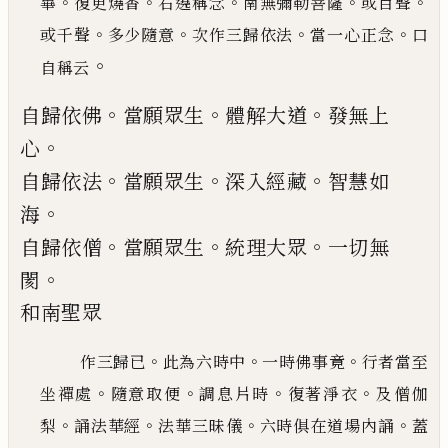
。
。
。
。
。
畢
復更燒香
右遶稱念
南無彌勒菩薩
或百聲
。
。
。
。
或千聲
多少隨意
次作三歸依法
當一心正念
口
。
自稱云
。
。
。
自歸依佛
當願眾生
體解大道
發無上
。
心
。
。
。
自歸依法
當願眾生
深入經藏
智慧如
。
海
。
。
。
自歸依僧
當願眾生
統理大眾
一切無
。
閡
和南聖眾
。
。
。
作三歸
已
此為六時中
一時佛事竟
行者當至
。
。
。
。
坐禪處
隨意取便
調息片時
復著淨衣
及僧伽
。
。
。
。
梨
誦法華
經
法華三昧儀
六時俱在道場內誦
蓋