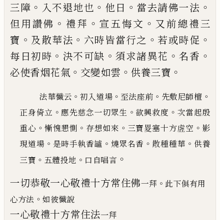
。
。
。
。
三障
入不退地也
他日
當去請佛
一法
。
。
。
但用讚佛
禮拜
宣五悔文
又前總禮三
。
。
。
。
寶
及散
華法
六時皆當行之
若或時促
。
。
。
。
每日初時
決不可缺
須求諸異花
名香
。
。
。
必使香烟花氣
交變如雲
供養三
寶
。
。
。
。
法華懺云
初入道場
至法座前
先敷尼師檀
。
。
。
正身倚立
應先慈念一切眾生
欲興救度
次當起殷
。
。
。
。
重心
慚
愧懇惻
存想如來
三寶畟塞十方虗空
影
。
。
。
。
現道場
是時手執香罏
燒眾名香
散種種華
供養
。
。
。
三寶
五體投
地
口自唱言
一切恭敬一心敬禮十方常住佛
。
一拜
此下俱有用
。
心方法
如彼懺說
一心敬禮十方常住法
一拜