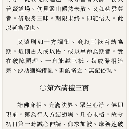
。
。
普賢道場
便見靈山儼然未散
又如慈雲尊
。
。
。
。
者
脩
般舟三昧
期限未終
即能悟入
此
。
以延為促也
。
又遠則如十方調御
僉以三祗百劫為
。
。
。
期
近則古人
或以悟
或以畢命為期者
貴
。
。
在破障顯理
一息能越
三祗
苟或滯相迷
。
。
。
。
宗
沙劫猶稱錯亂
斟酌脩之
無泥
俗軌
○第六請禮三寶
。
。
。
諸佛身相
充滿法界
眾生心淨
佛即
。
。
。
現前
第為行人
方結道場
凡心未格
故令
。
。
初日第一時誠心伸請
仰
求加被
庶獲速破