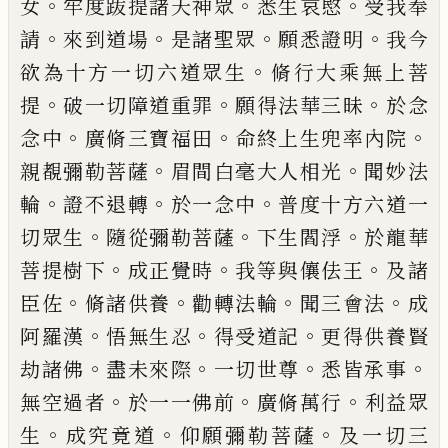
。
。
。
女
牢度䟦提諸天神眾
悉生哀愍
受我奉
。
。
。
。
請
來到道場
是諸聖眾
願悉證明
我今
。
欲為十方一切
六道眾生
脩行大乘無上菩
。
。
。
提
破一切障道重罪
願
得法華三昧
於念
。
。
。
念中
廣脩三寶福田
命終上生兜
率內院
。
。
親覩彌勒菩薩
眉間白毫大人相光
聞妙法
。
。
。
輪
證不退轉
於一念中
普度十方六道一
。
。
。
切眾生
隨
從彌勒菩薩
下生閻浮
於龍華
。
。
。
菩提樹下
成正覺時
我等與儴佉王
及諸
。
。
。
。
臣佐
脩諸供養
勸轉法輪
聞三
會法
成
。
。
。
阿羅漢
悟無生忍
得受道記
更得供養賢
。
。
。
。
劫
諸佛
盡未來際
一切世尊
悉皆承事
。
。
。
無空過者
於一
一佛前
廣脩萬行
利益眾
。
。
。
生
成究竟道
仰願彌勒菩
薩
及一切三