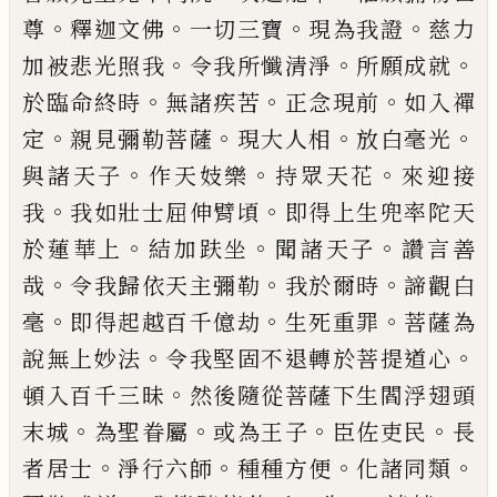
。
。
。
。
尊
釋迦文佛
一切三
寶
現為我證
慈力
。
。
。
加被悲光照我
令我所懺清淨
所
願成就
。
。
。
於臨命終時
無諸疾苦
正念現前
如入禪
。
。
。
。
定
親見彌勒菩薩
現大人相
放白毫光
。
。
。
與諸天子
作天
妓樂
持眾天花
來迎接
。
。
我
我如壯士屈伸臂頃
即得
上生兜率陀天
。
。
。
於蓮華上
結加趺坐
聞諸天子
讚言
善
。
。
。
哉
令我歸依天主彌勒
我於爾時
諦觀白
。
。
。
毫
即得
起越百千億劫
生死重罪
菩薩為
。
。
說無上妙法
令我
堅固不退轉於菩提道心
。
頓入百千三昧
然後隨從
菩薩下生閻浮翅頭
。
。
。
。
末城
為聖眷屬
或為王子
臣佐
吏民
長
。
。
。
。
者居士
淨行六師
種種方便
化諸同類