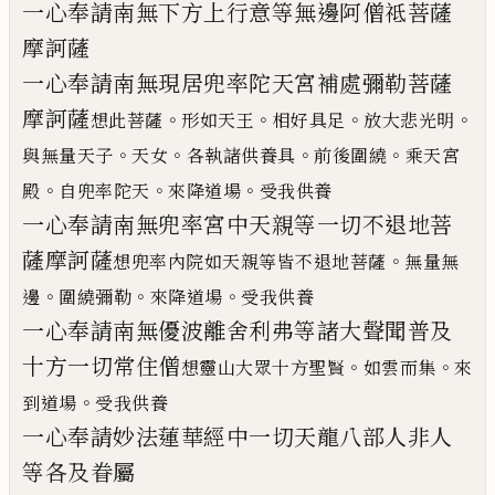
一心奉請南無下方上行意等無邊阿僧祗菩薩
摩
訶薩
一心奉請南無現居兜率陀天宮補處彌勒菩薩
摩
訶薩
。
。
。
。
想此菩薩
形如天王
相好具足
放大悲光明
。
。
。
。
與無量天子
天女
各執諸供養具
前後圍繞
乘天宮
。
。
。
殿
自兜率陀天
來降道場
受我供養
一心奉請南無兜率宮中天親等一切不退地菩
薩
摩訶薩
。
想兜率內院如天親等皆不退地菩薩
無量無
。
。
。
邊
圍繞彌勒
來降道場
受我供養
一心奉請南無優波離舍利弗等諸大聲聞普及
十
方一切常住僧
。
。
想靈山大眾十方聖賢
如雲而集
來
。
到道場
受我供養
一心奉請妙法蓮華經中一切天龍八部人非人
等
各及眷屬