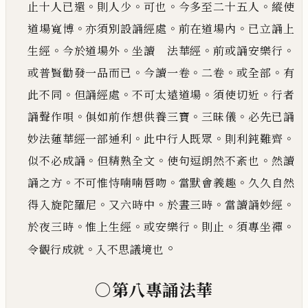
。
。
。
。
止十人
已
還
則人少
可也
今多至二十五人
縱使
。
。
。
道場寬博
亦須
別設誦經處
前在道場內
已
立誦上
。
。
。
。
生經
今於道場外
坐讀 法華經
前或誦安樂行
。
。
。
。
或普賢勸發一品
而
已
今讀一卷
二卷
或全部
有
。
。
。
。
此不同
但誦經處
不可太遠道場
須使切近
行者
。
。
。
誦聲作唄
俱如前作想
供養三寶
三昧儀
必先
已
誦
。
。
。
妙法蓮華經一部通利
此中行人既眾
則利鈍難齊
。
。
。
似不必成誦
但精熟全
文
使句逗朗然不紊也
然讀
。
。
。
誦之方
不可惟恃喃喃唇吻
當默會義趣
久久自然
。
。
。
。
得入旋陀羅尼
又六時
中
於晝三時
當讀誦妙經
。
。
。
。
。
於夜三時
惟上生經
或安樂行
則止
須專坐禪
。
。
令觀行成就
入不思議境也
○第八專誦法華