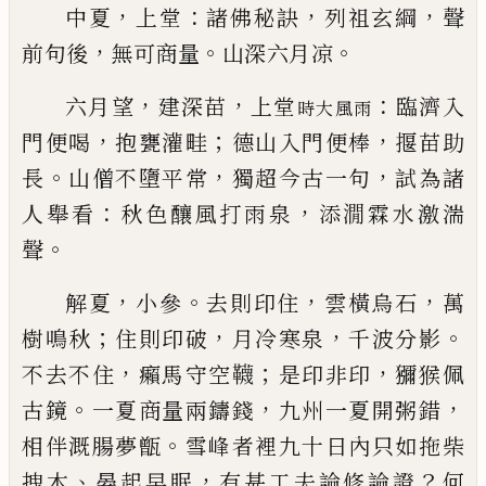
，
：
，
，
中夏
上堂
諸佛秘訣
列祖玄綱
聲
，
。
。
前句後
無可商量
山深六月凉
，
，
：
六月望
建
深苗
上堂
臨濟入
時大風雨
，
；
，
門便喝
抱甕
灌畦
德山入門便棒
揠苗助
。
，
，
長
山僧不墮平常
獨超
今古一句
試為諸
：
，
人舉看
秋色釀風打雨泉
添㵎霖
水激湍
。
聲
，
。
，
，
解夏
小參
去則印住
雲橫烏石
萬
；
，
，
。
樹鳴秋
住則印破
月冷寒泉
千波分影
，
；
，
不去不住
癩馬守空韈
是印非
印
獼猴佩
。
，
，
古鏡
一夏商量兩鑄錢
九州一夏開粥錯
。
相伴溉腸夢甑
雪峰者裡九十日內只如拖柴
、
，
？
拽木
晏起早眠
有甚工夫論修論證
何