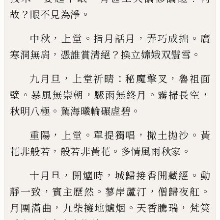
？
。
故
眼不見為淨
，
。
，
。
中秋
上堂
指月話月
弄巧成拙
廣
，
？
。
寒洞無扄
憑誰賞
清絕
換立嫦娥双
𩯭
雪
，
：
，
九月旦
上堂祈晴
秘魔擎叉
魯祖面
。
，
。
，
壁
暴風無崇朝
驟雨無終月
霧掃長空
。
。
秋明八極
駕海曦輪碾虗碧
，
。
，
。
重陽
上堂
單提獨唱
撒土拋沙
黃
，
。
。
花非般若
般若非
黃花
多情風雨秋家
，
，
。
十月旦
開爐時
城歸接香開藏經
動
，
。
，
。
靜一致
賓主歷
然
蓼岸蘆汀
僧歸夜舡
，
。
，
月團滿曲
九柴擁地爐烟
天
香騰瑞
梵筴