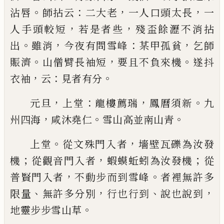
。
：
，
，
沾唇
師拈云
二大老
一人
口頭太長
一
，
，
人手頭較短
若是者些
殘盃餘瀝不消
拈
。
，
：
，
出
雖消
今夜有問雪峰
某甲孤貧
乞師
。
，
。
賑濟
山僧
臂長袖短
要且不負來機
遂抖
，
：
。
衣袖
云
見者有分
，
：
，
。
元旦
上堂
龍樓薦瑞
鳳曆須新
九
，
。
。
州四海
咸沐堯仁
雪山高並南山青
。
，
上堂
從文殊門入者
墻壁瓦礫為汝發
；
，
；
機
從觀音門
入者
蝦蟆蚯蚓為汝發機
從
，
。
普賢門入者
不動步而
到雪峰
者裡無許多
、
，
、
，
限量
無許多分別
行也行到
說
也說到
。
地靈步步雪山草