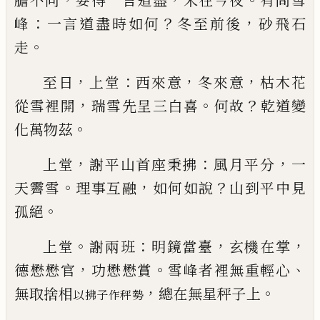
膽不同
要得一言道盡
未在今夜
有問
雪
：
？
，
峰
一言道盡時如何
冬至前後
砂飛石
。
走
，
：
，
，
至日
上堂
西來意
冬來意
枯木花
，
。
？
從雪裡開
瑞雪先
呈三白喜
何故
乾道變
。
化萬物
茲
，
：
，
上堂
謝平山首座秉拂
風月平分
一
。
，
？
天霽雪
理事互
融
如何如說
山到平中見
。
孤絕
。
：
，
，
上堂
謝兩班
明鏡當臺
玄機在掌
，
。
、
德懋懋官
功懋懋
賞
雪峰者裡無重輕心
，
。
無取捨相
總
在無星秤子上
以拂子作秤勢