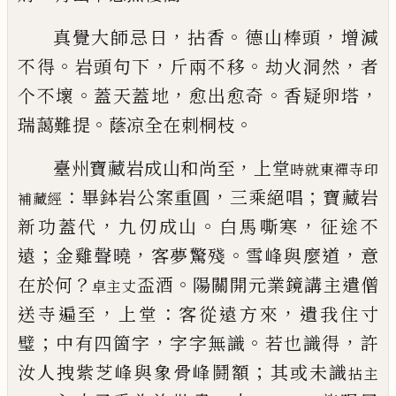
，
。
，
真覺大師忌日
拈香
德山棒頭
增減
。
，
。
，
不得
岩頭句下
斤兩不移
劫火洞然
者
。
，
。
，
个不壞
蓋天蓋地
愈出愈奇
香疑卵塔
。
。
瑞藹難提
蔭凉全在
刺
桐枝
，
臺州寶藏岩成山和尚至
上堂
時就東禪寺印
：
，
；
畢鉢岩公案重圓
三乘絕唱
寶藏岩
補藏
經
，
。
，
新功蓋代
九
仞成山
白馬嘶寒
征途不
；
，
。
，
遠
金雞聲曉
客夢驚殘
雪
峰與麼道
意
？
。
在於何
盃酒
陽關
開元業鏡講主遣僧
卓主丈
，
：
，
送寺遍至
上堂
客從遠方來
遺
我
住寸
；
，
。
，
璧
中有四箇字
字字無識
若也識得
許
；
汝人
拽紫芝峰與象骨峰鬪額
其或未識
拈主