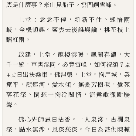
？
。
。
底是什麼事
來山見船
子
雲門嗣雪峰
：
，
。
上堂
念念不停
新新不住
迷悟兩
，
。
，
岐
全機頓趣
靈雲
去後誰與論
桃花枝上
。
飜紅雨
，
。
，
，
啟建
上堂
龍樓雲暖
鳳闕春濃
大
，
。
，
？
千一統
車書混同
必竟雪峰
如何祝頌
卓
。
，
。
，
日出扶桑東
佛涅槃
上堂
拘尸城
業
主丈
，
，
。
，
窟平
熈連河
愛水傾
無憂芳
樹老
覺苑
。
，
落花深
閑愁一掬冷關情
流鶯歌徹斷腸
。
聲
。
，
佛心先師忌日拈香
一人泉淺
古㵎泉
，
，
。
深
點水無涉
恩深愁深
今日為甚供陳蘋