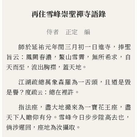
再住雪峰崇聖禪寺語錄
侍者 正定 編
，
師於延祐元年閏三月初一日進寺
捧
聖
：
，
，
，
旨云
鳳闕春濃
鰲山雪霽
無所希求
自
，
，
。
天而至
流
出胸襟
蓋天地
，
江湖疏總萬象森羅為一舌頭
且道是毀
？
：
。
是譽
度疏
總在裡許
云
，
，
指法座
盡大地撮來為一寶花王座
盡
。
，
天下人瞻仰
有分
雪峰今日步步陞高去也
，
。
倘涉遲回
座地為汝
攝取