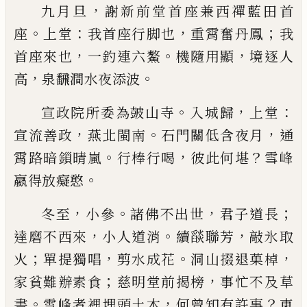
，
九月旦
謝新前堂首座兼西禪藍田首
。
：
，
；
座
上堂
我首
座行脚也
重霄奮丹鳳
我
，
。
，
首座來也
一釣連六鰲
機
隨用顯
境逐人
，
。
高
泉飜澗水夜添波
。
，
：
宣政院所委為皷山寺
入城歸
上堂
，
。
，
宣流善政
燕北
閩南
石門關低含夜月
通
。
，
？
霄路暗鎻晴嵐
行棒行喝
彼此何堪
雪峰
。
嬴得放癡憨
，
。
，
；
冬至
小參
諸佛不出世
君子道長
，
。
，
達磨不西來
小人
道消
續
𦦨
聯芳
敲氷取
；
，
。
，
火
單提獨唱
剪水成花
洞山
掇退菓棹
；
，
家貧難辦素食
慈明堂前揭榜
事忙不及
草
。
，
？
書
雪峰者裡埋頭土木
何曾知有許事
東