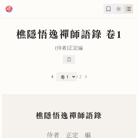
跳到主要內容
樵隱悟逸禪師語錄
卷1
(侍者)
正定
編
/
2
樵隱悟逸禪師語錄
侍者 正定 編