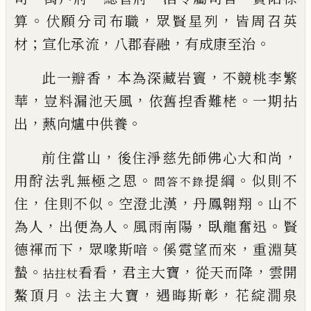
。
，
，
算
伏願分司布職
眾賢星列
皆周召英
；
，
，
。
材
宣化承流
八郡春融
有成康至治
，
，
此一瓣香
本為深藏岩竇
不競桃李繁
，
，
。
華
豈料漏池
天風
依舊揑香難栳
一期拈
，
。
出
爇向爐中供養
，
，
前住當山
後住淨慈先師佛心大和尚
。
。
用酧法乳無
極之恩
提綱
似則不
問答不錄
，
。
，
。
住
住則不似
空澄北漢
丹鳳翱翔
山不
，
。
，
。
為人
出便為人
風雨南陽
臥龍奮迅
賢
，
。
，
德禈而下
眾
喙斯喑
傒霓望而來
重淵莫
。
，
，
，
蟄
看看
君主大
寶
從天而降
雲開
拈拄杖
。
，
，
鰲頂月
法主大寶
遇晦斯彰
花綻
㵎泉