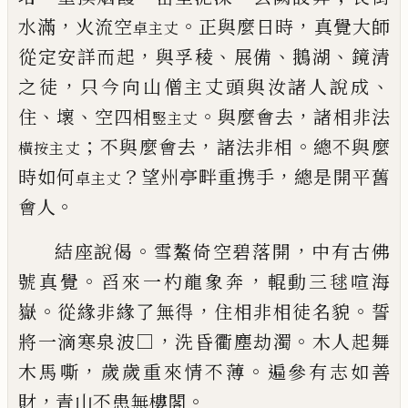
，
。
，
水滿
火流空
正與麼
日
時
真覺大師
卓主丈
，
、
、
、
從定安詳而起
與孚稜
展備
鵝湖
鏡清
，
、
之徒
只今向山僧主丈頭與汝諸人說成
、
、
。
，
住
壞
空四
相
與麼會去
諸相非法
竪主丈
；
，
。
不與麼會
去
諸法非相
總不與麼
橫按主丈
？
，
時如何
望州亭畔重
携手
總是開平舊
卓主丈
。
會人
。
，
結座說偈
雪鰲倚空碧落開
中有古佛
。
，
號真覺
舀來
一杓龍象奔
輥動三毬喧海
。
，
。
嶽
從緣非緣了無得
住
相非相徒名貌
誓
，
。
將一滴寒泉波□
洗昏衢塵劫濁
木人起舞
，
。
木馬嘶
歲歲重來情不薄
遍參有志如善
，
。
財
青山不患無樓閣