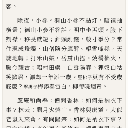
。
客
，
。
，
除夜
小參
洞山小參不點灯
暗裡抽
；
，
。
橫骨
德山小參
不答話
明中坐舌頭
腋下
，
；
，
？
剜襟
移長就短
針頭削錢
較寸爭分
常
，
。
，
住現成燈燭
山僧隨分應酧
輥雪峰毬
天
；
，
。
，
旋地轉
打禾山皷
岳震山搖
燒榾柮火
；
，
。
騰今耀古
唱村田樂
白雪陽春
狸奴白牯
，
。
笑掀眉
減却一年添
一歲
莫有不受歲
竪拂子
？
，
。
底麼
梅添春雪白
柳帶曉烟青
擊拂子
：
：
應庵和尚舉
僧問香林
如何是衲衣下
？
：
。
，
事
林云
臈月
火燒山
香林與麼道
大似
。
：
？
老鼠入
來角
有問歸宗
如
何是衲衣下事