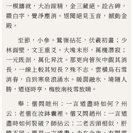
，
，
。
，
一模鑄就
大冶
𨄍
精
金三藏絕
詮古
碑
，
。
，
鑽白字
覺淨塵消
返聞絕見
玉音
撼動金
。
殿
，
。
，
；
至節
小參
鷲嶺拈花
伏羲初畫
少
，
。
，
；
林面壁
文王重爻
大塊未形
萬機潛寂
，
。
一元既剖
萬化昇沈
那更向管
灰
中覰其消
，
？
，
長
一線上較其短長
殊不
志
雲橫烏石
雪
，
。
，
消春
自到寒泉浪涌水
暖㵎融氷
境隨人
，
，
。
勝
道逐
時亨
梅放南枝雪放晴
：
：
？
舉
僧問睦州
一言道盡時如何
州
：
。
：
云
老僧在汝鉢囊
裡
僧又問趙州
一言道
？
：
，
盡時如何
裂破
師拈云
二老
舌頭相似
肝
，
，
。