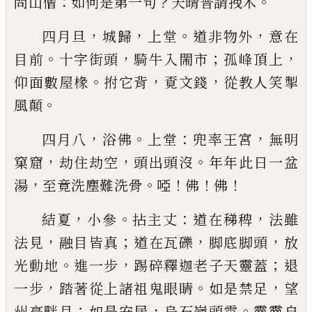
：
？
。
問山僧
如何
是第一句
天晴普請拽木
，
，
。
，
四月旦
城歸
上堂
道非物外
意在
。
，
；
，
目前
十字街頭
騎
牛入閙市
孤峰頂上
。
，
，
仰面數屋椽
拊它背
覔文錢
從
教人笑掣
。
風顛
，
。
：
，
四月八
浴佛
上堂
兜率王宮
無明
，
，
。
窠窟
劫住劫空
頭
出頭沒
年年此日一盆
，
。
！
！
！
湯
至竟洗塵難洗骨
啞
佛
佛
，
。
：
，
結夏
小參
拈主丈
道在稊稗
法
雖
，
；
，
，
法見
融目皆真
道
在瓦礫
脚底脚頭
放
。
，
；
光動地
進一步
踢碎釋迦老子
天靈蓋
退
，
。
，
一步
踏著從上諸祖鬼眼睛
如是禁足
望
；
，
。
州亭畔月
如是安居
烏石嶺頭雲
靈靈自