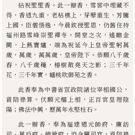
。
，
拈祝聖聖香
此一瓣香
雪窖中埋藏不
，
，
，
，
得
香透九重
老枯樵上
芽孽重生
芳騰
。
，
，
上國
臣僧悟逸
今晨欽授
聖恩
仍舊住持
。
，
福州路雪峰崇聖禪寺
開堂之次
遙
瞻金
，
，
闕
上爇寶爐
端為祝延
今上皇帝聖躬萬
，
，
，
。
歲
萬歲
萬萬歲
皇帝陛下
恭願八千歲
，
，
；
舂
八千歲龝
椿樹散堯天之
影
三千年
，
，
。
花
三千年實
蟠桃吹御苑之香
，
此香奉為中書省宣政院諸位宰相國公
。
，
資陪祿算
伏願元樞上相
正百官皇理陰
；
，
。
陽
佛法中興
歷萬年
永堅柱石
，
、
此一瓣香
奉為福建道元帥府
廉訪
、
、
，
，
司
萬戶府
總管
府
洎令屬司官
資陪祿