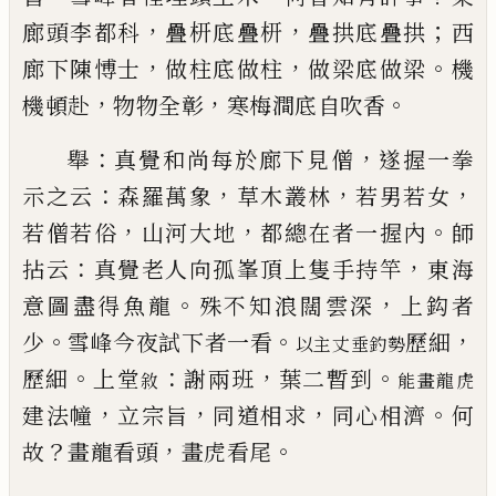
，
，
；
廊頭李
都科
疊枅底疊枅
疊拱底疊拱
西
，
，
。
廊下陳愽士
做柱
底做柱
做梁底做梁
機
，
，
。
機頓赴
物物全彰
寒梅澗底
自吹香
：
，
舉
真覺和尚每於廊下見僧
遂握一拳
：
，
，
，
示之云
森羅
萬象
草木叢林
若男若女
，
，
。
若僧若俗
山河大地
都總
在者一握內
師
：
，
拈云
真覺老人向孤峯頂上隻手持
竿
東海
。
，
意圖盡得魚龍
殊不知浪闊雲深
上鈎者
。
。
，
少
雪峰今夜試下者一
看
歷細
以主丈垂釣勢
。
：
，
。
歷細
上堂
謝兩班
葉二暫到
敘
能畫龍虎
，
，
，
。
建法幢
立宗旨
同道相求
同心相濟
何
？
，
。
故
畫龍看頭
畫虎看尾