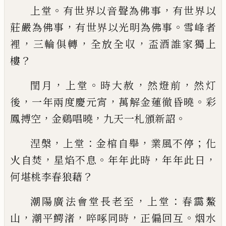
。
，
上堂
有世界以音聲為佛事
有世界以
，
。
莊嚴為佛事
有世界以光明為佛事
雪峰者
，
，
，
裡
三輪俱轉
全放全
収
盃酒誰家獨上
？
樓
，
。
，
，
閏月
上堂
時大赦
然燈前
然灯
，
，
。
後
一年兩度慶元宵
萬解金蓮徹昏曉
彩
，
，
。
鳳搏空
金鷄唱曉
九天一札頒
新詔
，
：
，
；
涅槃
上堂
金棺自舉
業風不停
化
，
。
，
，
火自焚
星焰不息
年年此時
年年此日
？
何堪桃李春狼藉
，
：
潮陽廣法會堂長老至
上堂
春靄鰲
，
，
，
。
山
潮平鰐渚
啐
啄
同時
正偏回互
烟水