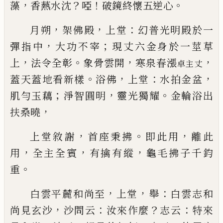
，
？
！
。
藻
香爇水沈
啞
破鏡終
懷五逆心
，
，
：
月朔
架佛殿
上堂
幻普光明殿於一
，
；
彈指中
大功不
宰
現丈六金身於一莖草
，
。
，
，
上
法令全彰
象骨雲開
寒
泉春漲
卓主丈
。
，
：
，
蓋天蓋地看新樣
浴佛
上堂
水拍金盆
；
，
。
肌勻玉藕
淨智圓明
靈光獨耀
金輪浴出
，
扶桑曉
，
。
，
上堂敘謝
首座秉拂
即此用
離此
，
，
，
用
全主全賓
有擒
有縱
龜毛拂子千鈞
。
重
，
，
：
白雲平麓和尚至
上堂
舉
白雲志和
，
：
？
：
尚見玄沙
沙問
云
汝來作麼
志云
特來