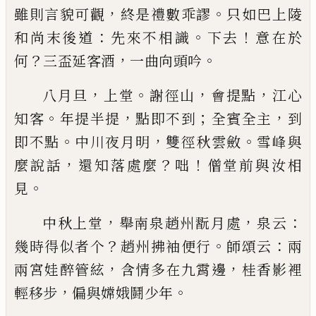
，
。
雖則言貌可觀
終是禮數乖謬
只如巴
上
陵
：
。
！
和尚末後道
先來不相識
下去
意在於
？
，
。
何
三盃延
客酒
一曲向頭吟
，
。
，
，
八月旦
上堂
謝徑山
會提點
江心
。
，
；
，
知客
年提半提
點
即不到
全賓全主
到
。
，
。
即不點
中川夜月明
雙徑秋雲
斂
雪峰與
，
？
！
麼說話
還知落處麼
咄
僧堂前與汝相
。
見
，
，
：
中秋上堂
舉南泉趙州翫月處
泉云
？
。
：
幾時得似者个
趙州拂袖便行
師頌云
兩
，
，
兩宮娃醉管絃
含情多在
九霄邊
桂香影裡
，
。
輕移步
偏與嫦娥鬪少年