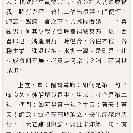
：
，
云
我欲建立黃
檗宗旨
汝等諸人切須成褫
。
、
，
，
我
時有克符
普化二僧
出禮拜
師便打
：
，
，
師云
臨濟一言之下
善其機者纔一
二
魯
？
、
國男子何其少哉
雪峰者裡總東弗于逮
西
，
，
、
瞿
耶尼
鱗龍頭角一時懽合
各住本位
各
，
，
。
，
務本業
進退
以禮
水乳一源
是則是
建
，
？
！
立成褫則不無
必竟是何
宗旨
咄
花開世
。
界起
，
：
：
？
上堂
舉
僧問雪峰
如何是第一句
。
，
：
峰良久
後僧舉似
長生
生云
者个是第二
。
：
？
：
！
句
便問
如何是第一句
生云
蒼天
蒼
！
：
，
天
師云
雪峰高高峰頂立
長生深深海底
。
，
。
行
二大老雖則與麼
要且未知第一句
有