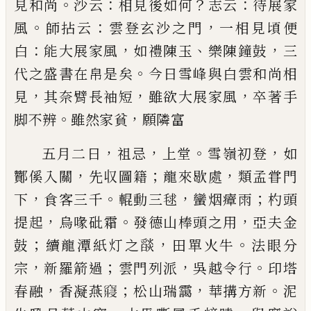
。
：
？
：
見和尚
沙云
相見後如何
志
云
待展家
。
：
，
風
師拈云
雲登玄沙之門
一相見頃便
：
，
、
，
白
能大展家風
如禮陳玉
樂陳鐘鼓
三
。
代之盛書在帛
是矣
今日雪峰與白雲和尚相
，
，
，
見
其奈臂長袖短
雖
欲大展家風
卒著手
。
，
脚不辨
雖然家貧
願隣富
，
，
。
，
五月二日
祖忌
上堂
雪嶺初登
如
，
；
，
酇傒入關
先収圖
籍
龍來歇處
類孟甞門
，
。
，
；
下
食客三千
輥動三毬
蠻烟
瘴雨
杓頭
，
。
，
提起
烏喙砒霜
發德山棒頭之用
亞夫金
；
，
。
鼓
續龍潭紙灯之
𦦨
田單火牛
法眼分
，
；
，
。
宗
新羅箭過
雲門列派
吳越令行
印塔
，
；
，
。
春融
香凝燕
𥨊
松山瑞靄
華搆方新
泥