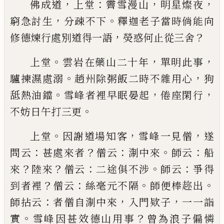
，
：
，
，
佛成道
上堂
霽雪漫山
明星燦夜
，
。
窮急討生
分疎不
下
釋迦老子當時倘能向
，
？
修德煉行處別道得一語
熒惑何止從三舍
。
，
，
上堂
雲岩在藥山二十年
單明此事
。
，
驢揀濕處溺
趙
州除粥飯二時不雜用心
狗
。
，
，
䑛熱油鐺
雪峰者裡早
眠晏起
倦座閑行
。
不妨日午打三更
。
，
，
上堂
因謝道場知客
雪峰一見僧
遂
：
？
：
。
：
問云
甚處來者
僧云
淛中來
師云
船
？
？
：
。
：
來
陸來
僧云
二途俱不涉
師云
爭得
？
：
。
。
到者裡
僧云
絲毫元不隔
師便棒趂出
：
，
，
師拈云
者僧自淛中來
入門欵子
一一詣
。
？
實
雪峰因甚效德
山用事
曾為浪子偏憐