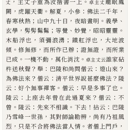
，
。
主丈子
重為汝揩書一上
龍眠鳳
丈
卓主丈
，
。
，
：
，
闕
虎躍天衢
解夏
小參
佛法二千年
；
，
。
、
春寒秋熱
山中九十日
夜暗
晝明
義學
，
；
、
，
。
玄學
髣髣髴髴
等覺
妙覺
昭昭靈靈
，
；
，
木船
浮也
須彌浪湧
鐵舡浮也
大地波
。
，
；
，
傾
修無修
而所作
已
辦
證無證
而所業
。
，
。
已
成
一機不動
萬化消沈
誰家砧
卓主
丈云
？
：
：
？
杵送秋聲
舉
巴陵和尚問僧云
遊山來
？
：
？
為佛法來
僧云
清平世
界說甚麼佛法
陵
：
。
：
。
云
好个無事禪客
僧云
早是多事
了也
：
？
：
陵云
上座去年曾在此過夏來
僧云
不
。
：
。
！
：
曾
陵云
先來不相識
下去
拈云
巴陵
，
，
乃雪峰一世孫
其對師
論勘辨
尚有乃祖風
，
。
，
烈
只是不合將佛法當人情
者
僧上門戶