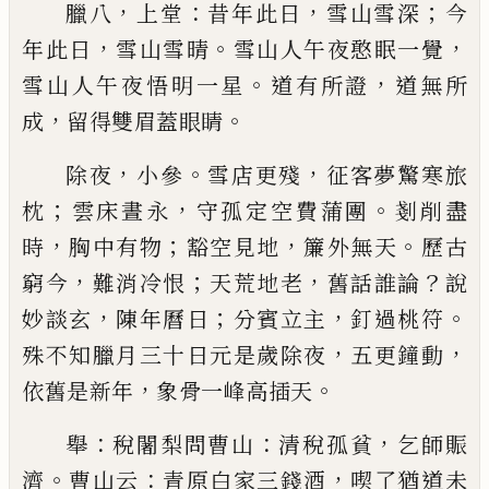
，
：
，
；
臘八
上堂
昔年此日
雪山雪深
今
，
。
，
年此日
雪山雪晴
雪山人午夜憨眠一覺
。
，
雪山人午夜悟明一星
道有
所證
道無所
，
。
成
留得雙眉蓋眼睛
，
。
，
除夜
小參
雪店更殘
征客夢驚寒旅
；
，
。
枕
雲床晝永
守
孤定空費蒲團
剗削盡
，
；
，
。
時
胸中有物
豁空見地
簾外
無天
歷古
，
；
，
？
窮今
難消冷恨
天荒地老
舊話誰論
說
，
；
，
。
妙
談玄
陳年曆日
分賓立主
釘過桃符
，
，
殊不知臘月三
十日元是歲除夜
五更鐘動
，
。
依舊是新年
象骨一峰
高插天
：
：
，
舉
稅闍梨問曹山
清稅孤貧
乞師賑
。
：
，
濟
曹山云
青原
白家三
錢酒
喫了猶道未