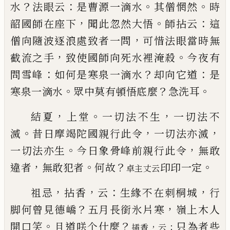
？
：
。
。
水
法眼云
是
曹源一滴水
其僧惘然
時
，
。
：
韶國師在座下
聞此忽然
大悟
師拈云
這
，
僧向隨波逐浪處致者一問
可惜法
眼當時無
，
。
截流之手
致使國師向死水裡淹殺
今夜
有
：
？
：
問雪峰
如何是寒泉一滴水
却向它道
是
。
？
。
寒泉一
滴水
眾中莫有頓悟底麼
急洗耳
，
。
，
結夏
上堂
一切法不生
一切法不
。
，
，
滅
昔日摩竭陀國
親行此令
一切法亦滅
。
，
一切法亦生
今日象骨峰前親
行此令
無敢
，
。
？
。
違者
無敢犯者
何故
印印一定
卓主丈云
，
，
：
，
祖忌
拈香
云
生緣不在
刺
桐城
行
？
，
脚何曾見德嶠
五
月長銜氷片寒
嶺上木人
。
？
開口笑
且道咲个什麼
只為者些
，
：
插
香
云