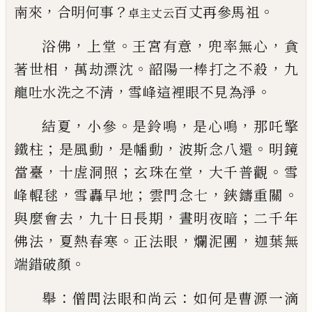
，
？
。
南來
合明何事
百
丈再參馬祖
卓主丈云
，
。
，
，
浴佛
上堂
王宮有意
兜率無心
貪
，
。
，
著世相
萬劫漂沈
韶陽一棒打之不殺
九
，
。
龍吐水洗之不清
雪峰這裡
眼不見為淨
，
。
，
，
結夏
小參
是鈴鳴
是心鳴
那吒擎
；
，
，
。
鐵柱
是風動
是幡
動
波斯念八還
明鏡
，
；
，
。
當臺
十虗洞照
玄珠在堂
大千
普觀
雪
，
；
，
。
峰輥毬
雪轟
早地
雲門念七
鋏鑄重關
，
，
；
與麼
會去
九十日長期
晝明夜暗
二千年
，
。
，
，
佛法
夏熱春寒
正法眼
爛泥團
迦葉無
。
端錯破顏
：
：
舉
僧問法眼和尚云
如何是曹源一滴