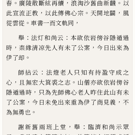
。
，
。
春
廣陵散斷絃再續
浪淘沙舊曲新飜
以
，
。
，
此宣
流正教
以此傳佛心宗
天開地闢
風
。
，
從雲從
車書一
而文軌同
：
：
舉
法灯和尚云
本欲依岩傍谷隱遁過
，
，
時
柰緣清凉
先人有未了公案
今日出來為
。
伊了却
：
師拈云
法燈老人只知有持盈守成之
，
。
心
且無宏大
箕裘之志
山僧亦欲依岩傍谷
，
隱遁過時
只為先師
佛心老人昨住此山有未
，
，
了公案
今日未免出來重
為伊了商見義
不
。
為無勇也
，
：
謝新舊兩班上堂
舉
臨濟和尚示眾