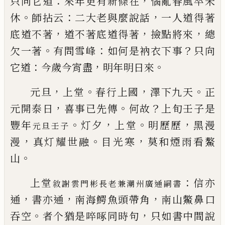
：
，
只向它道
來年更有新條在
惱亂春
風卒未
。
：
，
休
師拈云
二大老與麼說話
一人道得著
，
，
，
底
道不
著
道不著底道得著
撿點將來
總
。
：
？
欠一著
有問
雪峰
如何是衲衣下事
只向
：
，
。
它道
今歲今宵盡
明年
明日來
，
。
，
。
元旦
上堂
春行上國
澤下九天
正
，
。
？
元開泰日
喜事
已
先傳
何故
上旬壬子是
。
，
。
，
豐年
灯夕
上堂
明歷歷
黑漫
元旦壬子
，
。
，
漫
真灯耀世
融
目光寒
莫和
煙雨看鰲
。
山
：
上堂
信亦
敘謝雲門彬長老兼潮州廣通嗣書
，
，
，
通
書
亦通
南海鰐魚頭帶角
南山鱉鼻口
。
，
吞空
者个猶是
啐
啄
同時句
只如書中間說