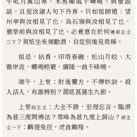
，
。
牛吼月萬山寒
木馬嘶風千嶂曉
與麼
說
，
。
：
話
且從汝諸人句下丹青
只如祖師道
望
，
，
州亭與
汝相見了也
烏石嶺與汝相見了也
。
僧堂前與汝相
見了也
必竟意在於何
連卓主丈
？
，
。
莫恠坐來頻
勸酒
自從別後見君稀
三下
，
。
，
，
祖忌
拈香
印塔春融
松山月皎
大
，
，
。
雅岸流
蠅鳴蚓竅
廣陵一曲千峰曉
，
：
，
。
端午
上堂
肘後靈方
不傳妙訣
殺
，
？
。
人活人
有誰辨別
㵎底菖蒲生九節
：
，
。
上堂
大圭不錄
至理忘言
臨濟
拈主丈
？
？
為甚三度問
佛法
雪峰為甚九度上洞山
卓主
：
，
。
麟遊兔徑
虎食鵰殘
丈一下