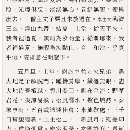
，
；
，
。
照
光境俱
忘
淡淡無心
卷舒無礙
便與
，
。
麼去
山僧主丈子要且
未放過在
臨濟
卓主丈
，
。
，
。
，
三玄
浮山九帶
結夏
上堂
從天平來
，
；
，
我者裡過夏
無暇為汝商量
從
瑯琊來
我
，
。
，
者裡過夏
無暇為汝點化
合土和沙
乎真
，
。
乎假
安排意在明窓下
，
。
，
五月旦
上堂
謝施主並方來兄弟
盡
；
，
，
大地是个解脫
門
踵接肩摩
䥫樞無眼
盡
。
，
；
大地皆吾檀越
雲川委□
側布金流
野草
，
；
，
。
岩花
炎凉易換
松風㵎水
聲色熾然
泰
，
；
，
象亨時
五百載適逢佳會
來龍歇處
三千
。
，
；
口舊讖
猶新
土主松山
一新風月
難提印
，
。
，
；
塔
重換烟霞
密室
泥深
玄闕設穽
長街