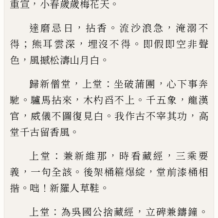
，
。
重宣
小春歲歲梅花天
，
。
，
達磨忌日
拈香
流沙浪急
淹溺不
；
，
。
得
熊耳雲深
埋沒
不得
即假即空非聲
，
。
色
風撼松濤山月白
，
：
，
歸新僧堂
上堂
坐破蒲團
心下事奔
。
，
。
，
馳
驢馬拈來
木
杓舀不上
千五象
龍漢
，
。
，
官
威儀不圖復見白
我作古
不宰其功
高
。
堂千古留香風
：
，
，
上堂
兼新維那
時看藏經
三乘要
，
。
，
義
一句全該
後架
桶篐
𪹼
綻
堂前漆桶相
。
！
。
揩
咄
新羅人草鞋
：
，
。
上堂
為吳國公捨藏經
立
碑
兼鑄鐘