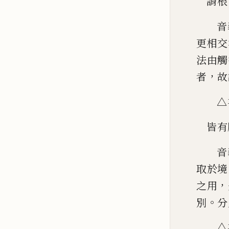
謂根
音
更相交
法由觸
，
者
故
△
皆有
音
取於境
，
之用
。
別
分
△