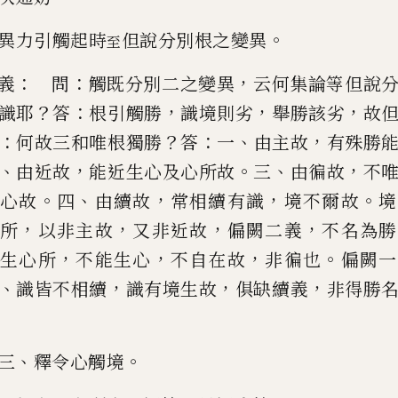
。
異力引觸起時
但
說分別根之變異
至
：
：
，
義
問
觸既分別二之變異
云何集論等但說
？
：
，
，
，
識耶
答
根引觸勝
識境則劣
舉勝
該劣
故
：
？
：
、
，
何故三和唯根獨勝
答
一
由主故
有殊勝
、
，
。
、
，
由近故
能近生心
及心所故
三
由徧故
不
。
、
，
，
。
心故
四
由續故
常相續有識
境不爾故
境
，
，
，
，
所
以非主故
又非近故
偏闕二義
不名為勝
，
，
，
。
生心所
不能生心
不自在故
非徧也
偏闕
一
、
，
，
，
識皆不相續
識有境生故
俱缺續
義
非得勝
、
。
三
釋令心觸境