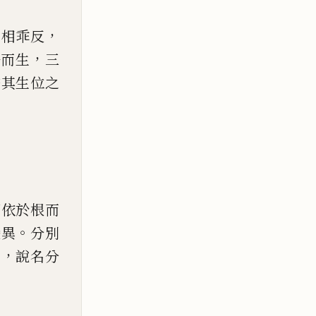
，
不相乖反
，
法而生
三
安其生位之
可
依於根而
。
變異
分別
，
能
說名分