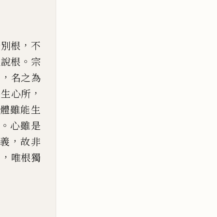
，
分別根
不
。
但說根
宗
，
能
名之為
，
唯生心所
體雖能生
。
心雖
是
，
義
故非
，
名
唯根獨