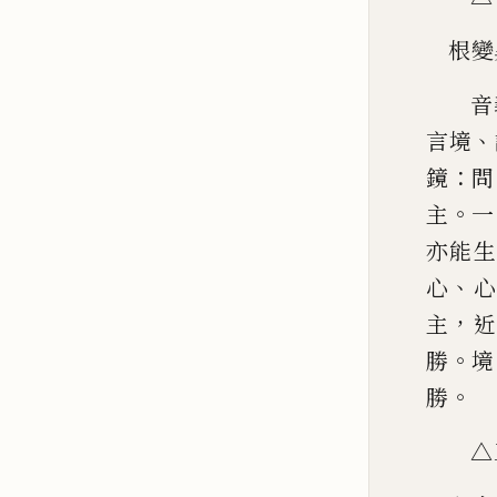
根變
音
、
言境
：
鏡
問
。
主
一
亦能生
、
心
心
，
主
近
。
勝
境
。
勝
△