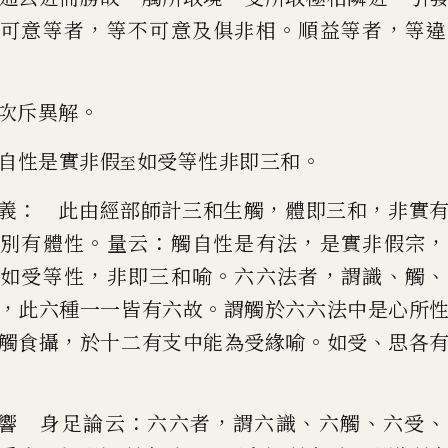
，
。
，
可意等者
等不可意及俱非相
順益等
者
等違
。
次斥異解
。
自性是實非假
如受等性非即三和
至
：
，
，
義
此由經部師計三和生觸
體即三和
非實
。
：
，
，
別有體性
量云
觸自性是有法
是實非假宗
，
。
，
、
、
如受等性
非即三和
喻
六六法者
謂識
觸
，
。
此六種一一皆有
六故
謂觸於六六法中是心所
，
。
、
觸食攝
於十二有支中能為受緣喻
如受
思各
：
，
、
、
、
響 身足論云
六六者
謂六識
六觸
六受