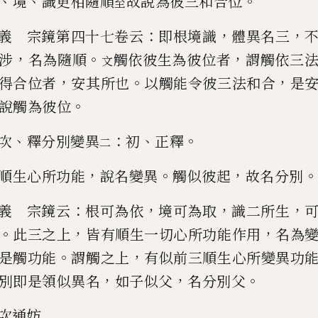
、
、
。
境
識更相隨順
故說為彼三和合位
至
：
，
，
義 宗鏡第四十七卷云
即根境識
體異名三
，
。
，
涉
名為隨順
觸依彼生為彼
位者
謂觸依三
文
，
。
，
得合位者
安其
所也
以觸能令彼三法和合
是
。
說觸為彼位
、
：
、
。
次
釋分別變異
初
正釋
二
，
。
，
。
順生心所功能
說名變異
觸似彼起
故名分別
：
，
，
，
義 宗鏡云
根可為依
境可為取
識二所生
。
，
，
此三之上
皆有順生一切心所
功能作用
名為
。
，
是觸功能
謂觸之
上
有似前三順生心所變異功
，
，
。
別
即是領似異名
如子似父
名分別父
次通妨