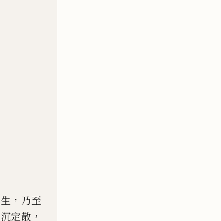
，
異生
乃至
，
昇沉定散