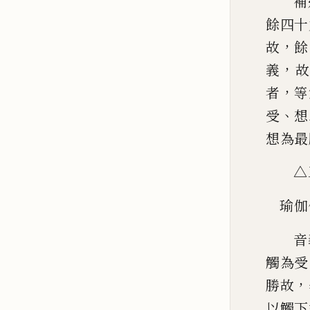
補
餘四十
，
故
餘
，
義
故
，
者
等
、
受
想
想為最
△
瑜伽
音
觸為受
，
勝故
以觸下