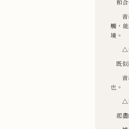
和合
音
，
觸
能
。
境
△
既似
音
。
也
△
起盡