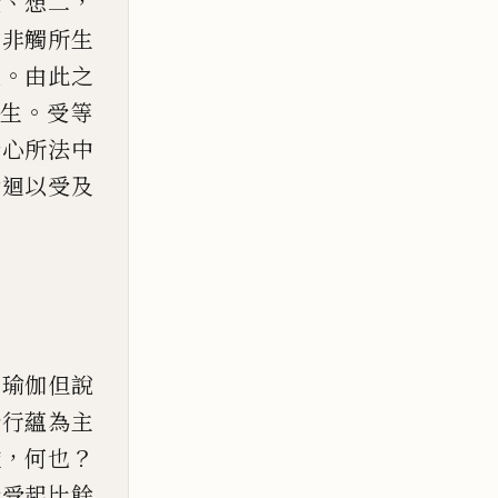
、
，
受
想二
意非觸所生
。
故
由此之
。
生
受
等
諸心所法中
輪迴以受及
何瑜
伽但說
於行蘊為主
，
？
依
何也
發受起
比餘