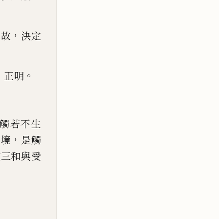
，
攝故
決定
、
。
正明
觸若不生
，
前境
是觸
彼三和與受