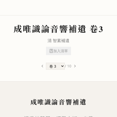
成唯識論音響補遺
卷3
清
智素
補遺
加入清單
/
10
成唯識論音響補遺