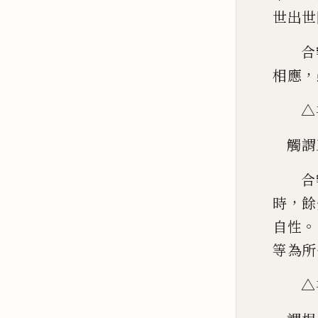
世出世
合
，
相應
△
觸謂
合
，
時
餘
。
自性
等為
所
△