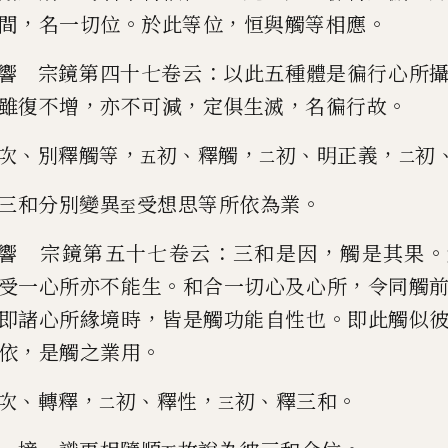
，
。
，
。
間
名一切位
於此等位
恒與觸等相應
：
響 宗鏡第四十七卷云
以此五種體是徧行
心所
，
，
，
。
雖復不增
亦不可減
定俱生
滅
名徧行故
、
，
、
，
、
，
次
別釋觸等
初
釋觸
初
明正義
初
五
二
二
。
三和分別變異
受想思等所依為業
至
：
，
。
響 宗鏡第五十七卷云
三和是因
觸是其果
。
，
受一心所亦不能生
和合一切心
及心所
令同觸
，
。
即諸心所緣境時
皆是觸功能自性也
即此觸似
，
。
依
是觸之業用
、
，
、
，
、
。
次
轉釋
初
釋性
初
釋三和
二
三