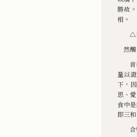
。
勝故
。
相
△
然觸
音
量以證
，
下
因
、
思
愛
食中是
即三和
合