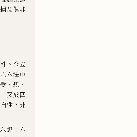
損及俱非
。
有性
今立
六六法中
、
、
受
想
，
性
又於四
，
有
自性
非
、
六想
六