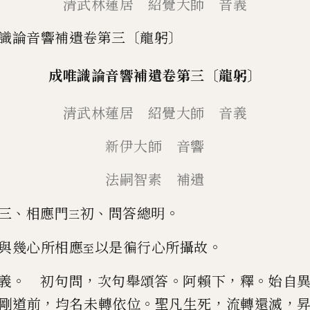
清武林蓮居 紹覺大師 音義
識論音響補遺卷第三〔龍躬〕
〔
〕
成唯識論音響補遺卷第三
龍躬
清武林蓮居 紹覺大師 音義
新伊大師 音響
法嗣智素 補遺
、
、
。
三
相應門
初
問答總明
三
。
與幾心所相應
以是徧行心所攝故
至
。
，
。
，
。
義
初句問
次句舉頌答
阿賴下
釋
始自
，
。
，
，
剛道前
均名未轉依位
聖凡生死
流
轉還滅