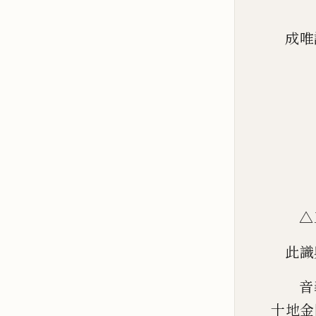
成唯
△
此識
音
十地金