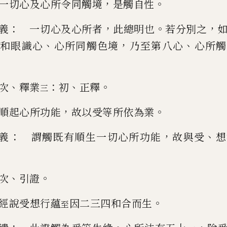
，
。
一切心及心所令同觸境
是觸自性
：
，
。
，
義
一切心及心所者
此總明也
若分別之
、
，
、
和眼識心
心所同觸色境
乃至第
八心
心所觸
、
：
、
。
次
釋業
初
正釋
三
，
。
順起心所功能
故以受等所依為業
：
，
、
義
謂觸既有順生一切心所功能
故與受
想
、
。
次
引證
。
經說受想行蘊
因二三四和合而生
至