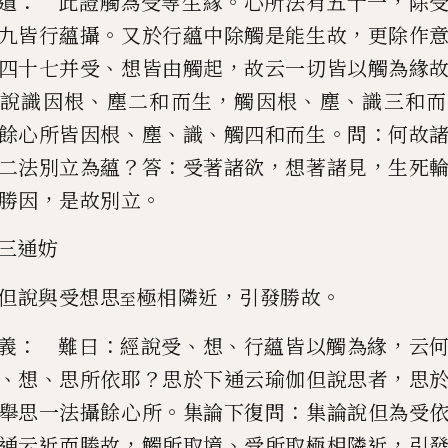
：
。
，
遺
此證觸為受等生緣
心所法有五十一
除
。
，
九皆行蘊攝
又於行蘊中除觸是
能生故
更除作
、
，
四十七并受
想
皆由觸起
故云一切皆以觸為緣
、
，
、
、
說識因根
塵二和而生
觸因根
塵
識三和而
、
、
、
。
：
餘心所皆因根
塵
識
觸四和而生
問
何故
？
：
，
，
二法別立為蘊
答
受著諸欲
想
著諸見
生死
，
。
勝因
是故別立
三通妨
，
。
但說與受想思
極相隣近
引發勝故
至
：
：
、
、
，
義
難曰
經說受
想
行蘊皆以觸為緣
云
、
、
？
，
想
思所依耶
思於下通云瑜伽但
說思者
思
。
：
舉思一法攝餘心所
集論下復問
集論說但為受
，
、
，
通云
近而勝故
觸所取境
受所取極相隣近
引