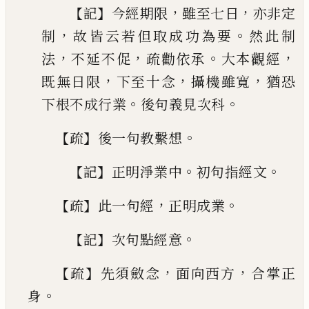
【
】
，
，
記
今經期限
雖至七日
亦
非定
，
。
制
故皆云若但取成功為要
然此制
，
，
。
，
法
不延
不促
疏勸依承
大本觀經
，
，
，
既無日限
下至十念
攝
機雖寬
猶恐
。
。
下根不成行業
後句義見次科
【
】
。
疏
後一句教繫想
【
】
。
。
記
正明淨業中
初句指經文
【
】
，
。
疏
此一句經
正明成業
【
】
。
記
次句點經意
【
】
，
，
疏
先須斂念
面向西方
合掌正
。
身