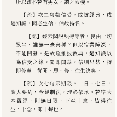
，
。
所以疏科若有男女
謂之索機
【
】
。
，
疏
次二句勸信受
或披經典
或
，
，
。
遇知識
聞必生信
信故持名
【
】
，
記
經云聞說執持等者
良由一切
，
？
，
眾生
誰無一毫善種
但以宿業障深
。
，
不能開發
是故疏
推披教典
遇知識以
。
，
，
為信受之緣
聞即聞慧
信則
思慧
持
。
、
、
，
。
即修慧
從聞
思
修
往生決矣
【
】
。
、
，
疏
次七句示期限
一日
七日
，
，
。
隨人要約
今經制法
理必依承
若準大
，
，
，
本觀經
則無日限
下至十念
皆
得往
。
，
。
生
十念
即十聲也