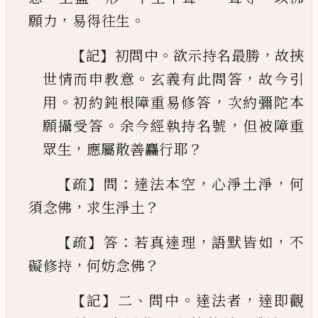
，
。
願力
易得往生
【
】
。
，
記
初問中
欲示持名最勝
故挾
。
，
世情而申教意
玄義有此問答
故今引
。
，
用
初
約鈍根障重易修答
次約彌陀本
。
，
願攝受答
余今
經執持名號
但被障重
，
？
眾生
應屬散善麤行耶
【
】
：
，
，
疏
問
達法本空
心淨土淨
何
，
？
須念佛
求生淨土
【
】
：
，
，
疏
答
若真達理
語默皆如
不
，
？
礙修持
何妨念佛
【
】
、
。
，
記
二
問中
達法者
達即觀