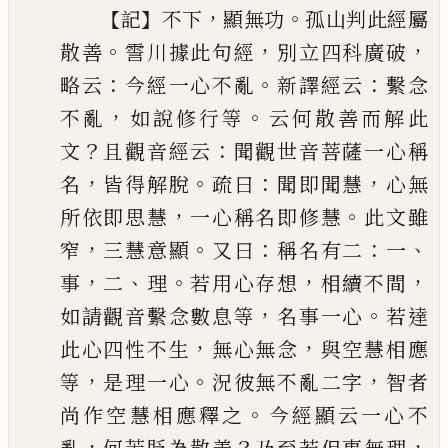
【
】
，
。
記
不下
顯無功
孤山判此經屬
。
，
，
散善
霅川據此句經
別立四科廣
破
：
。
：
略云
今經一心不亂
新譯經云
繫念
，
。
不亂
如說
修行等
云何散善而解此
？
：
文
且觀音經云
聞觀世
音菩薩一心稱
，
。
：
，
名
皆得解脫
疏曰
聞即聞慧
心無
，
。
所依即思慧
一心稱名即修慧
此文雖
，
。
：
：
、
窄
三慧意
顯
又曰
稱名有二
一
，
、
。
，
，
事
二
理
若用心存想
相續不
間
，
。
如請觀音繫念數息等
名事一心
若達
，
，
此心四
性不生
無心無念
與空慧相應
，
。
，
等
是理一心
況彼
無不亂二字
智者
。
尚作空慧相應釋之
今經顯云
一心不
，
？
，