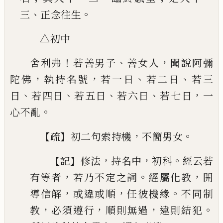
、
。
三
正念往生
△初中
！
、
，
舍利弗
若善男子
善女人
聞說阿彌
，
，
、
、
陀佛
執持名號
若一日
若二日
若三
、
、
、
、
，
日
若四日
若五日
若六日
若七
日
一
。
心不亂
【
】
，
。
疏
初二句索持機
不簡男女
【
】
，
，
。
記
修法
持名中
初科
經云若
，
。
，
有等者
若乃不定之詞
經屬化教
開
，
，
。
導信
解
或違或順
任彼機緣
不同制
，
，
，
。
教
必須遵行
順則
無過
違則結犯