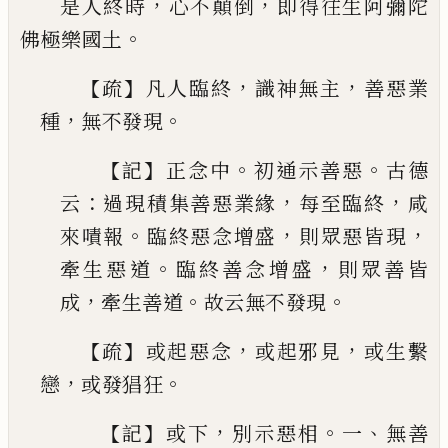
，
，
是人終時
心不顛倒
即得往生阿彌陀
。
佛極樂國土
【
】
，
，
疏
凡人臨終
識神無主
善惡業
，
。
種
無不發現
【
】
。
。
記
正
念中
初通示善惡
古德
：
，
，
云
過現積集善惡業緣
每
至臨終
咸
。
，
，
來嘖報
臨終惡念增盛
則眾惡皆現
。
，
牽
生惡道
臨終善念增盛
則眾善皆
，
。
。
成
牽生善道
故
云無不發現
【
】
，
，
疏
或起惡念
或起邪見
或生繫
，
。
戀
或發猖狂
【
】
，
。
、
記
或
下
別示惡相
一
無善