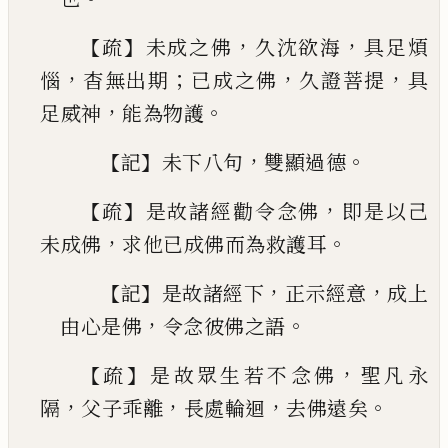
【
】
，
，
疏
未成之佛
久沈欲海
具足煩
，
；
，
，
惱
杳無出期
已
成
之佛
久證菩提
具
，
。
足威神
能為物護
【
】
，
。
記
未下八句
雙顯過德
【
】
，
疏
是故諸經勸令念佛
即是以
己
，
。
未成佛
求他
已
成佛而為救護耳
【
】
，
，
記
是故諸經下
正示經意
成上
，
。
由心是佛
令念彼佛之語
【
】
，
疏
是故眾生若不念佛
聖凡永
，
，
，
。
隔
父子乖離
長處
輪迴
去佛遠矣