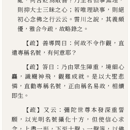
亂
何苦貶為散善
乃至若但事無理
；
，
則抑
大士三昧之心
若唯理缺事
則絕
。
，
初心念佛之行
云云
霅川之說
其義頗
，
，
。
優
雅合今疏
故略錄之
【
】
：
，
疏
善導問曰
何故不令作觀
直
，
？
遣專稱名號
有何
意耶
【
】
：
，
疏
答曰
乃由眾生障重
境細心
，
，
。
麤
識颺神飛
觀難
成就
是以大聖悲
，
，
，
憐
直勸專稱名號
正由稱名易
故
相續
。
即生
【
】
：
疏
又云
彌陀世尊本發深重誓
，
，
願
以光明名號攝
化十方
但使信心求
，
，
、
，
念
上盡一形
下至十聲
一聲
等
以佛