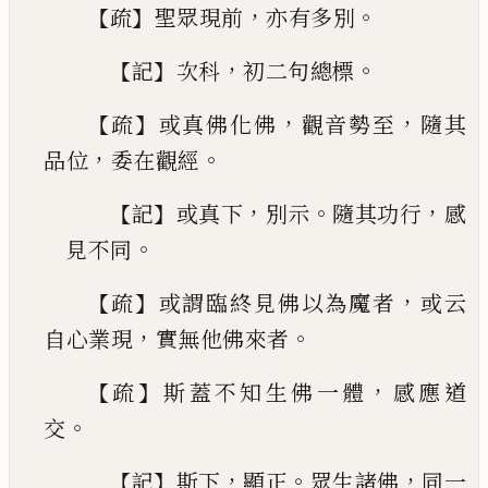
【
】
，
。
疏
聖眾現前
亦有多別
【
】
，
。
記
次科
初二句總標
【
】
，
，
疏
或真佛化佛
觀音勢至
隨其
，
。
品位
委在觀經
【
】
，
。
，
記
或真下
別示
隨其功行
感
。
見不同
【
】
，
疏
或謂臨終見佛以為魔者
或云
，
。
自心業現
實無
他佛來者
【
】
，
疏
斯蓋不知生佛一體
感應道
。
交
【
】
，
。
，
記
斯下
顯正
眾
生諸佛
同一