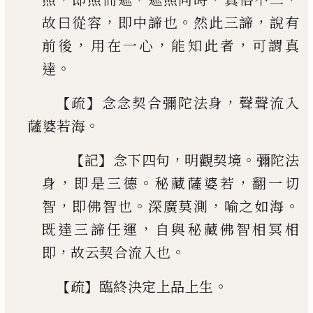
，
。
，
故曰從容
即中諦也
然此三諦
說有
，
，
，
前後
用在一心
能知此
者
可謂真
。
達
【
】
，
疏
念念契合彌陀法身
聲聲流入
。
薩婆若海
【
】
，
。
記
念
下四句
明觀契境
彌陀法
，
。
，
身
即是三德
秘藏薩婆
若
翻一切
，
。
，
。
智
即佛智也
深廣莫測
喻之如海
，
既達
三諦任運
自與秘藏佛智相冥相
，
。
即
故云契合流
入也
【
】
。
疏
臨終決定上品上生