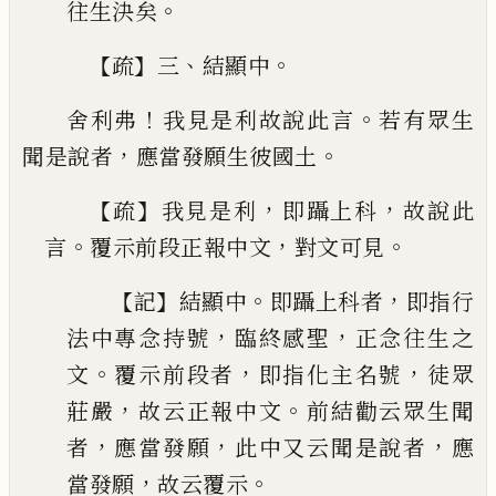
。
往生決矣
【
】
、
。
疏
三
結顯中
！
。
舍利弗
我見是利故說此言
若有眾生
，
。
聞是說者
應
當發願生彼國土
【
】
，
，
疏
我見是利
即躡上科
故說此
。
，
。
言
覆示前段正報
中文
對文可見
【
】
。
，
記
結顯中
即躡上科者
即指行
，
，
法
中專念持號
臨終感聖
正念往生之
。
，
，
文
覆示前段
者
即指化主名號
徒眾
，
。
莊嚴
故云正報中文
前結
勸云眾生聞
，
，
，
者
應當發願
此中又云聞是說者
應
，
。
當發願
故云覆示