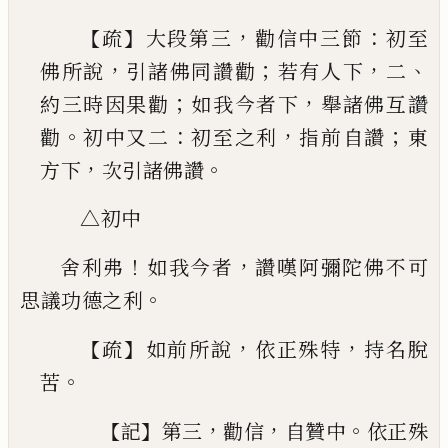
【
】
，
：
疏
大段第三
勸信中三節
初至
，
；
，
、
佛所說
引諸佛同
讚勸
若有人下
二
；
，
約三時因果勸
如我今者下
舉
諸佛互讚
。
：
，
；
勸
初中又二
初至之利
指前自讚
東
，
。
方
下
次引諸佛讚
△初中
！
，
舍利弗
如我今者
讚嘆阿彌陀佛不可
。
思議功德之
利
【
】
，
，
疏
如前所說
依正殊特
持名脫
。
苦
【
】
，
，
。
記
第三
勸信
自
贊中
依正殊