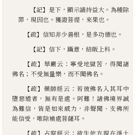
【
】
，
。
記
是下
顯示誦持
益大
為種除
，
。
，
。
罪
現因也
獲證菩提
來果也
【
】
，
。
疏
信知非少善根
是多功德也
【
】
，
，
。
記
信下
躡意
結皈
上科
【
】
：
，
疏
華嚴云
寧受地獄苦
得聞諸
；
，
。
佛名
不受無量樂
而不聞佛名
【
】
：
疏
藥師經云
若彼佛名入其耳中
，
。
！
墮惡道者
無有
是處
阿難
諸佛境界誠
，
，
、
為難信
皆是如來威力
非
聲聞
支佛所
，
。
能信受
唯除補處菩薩耳
【
】
：
疏
占察經云
欲生他方現在淨土