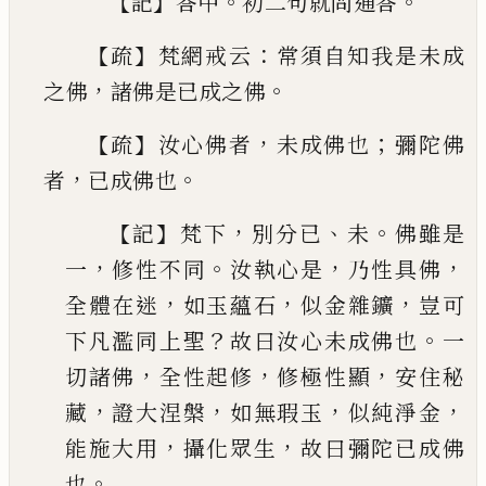
【
】
。
。
記
答中
初二
句就問通答
【
】
：
疏
梵網戒云
常須自知我是未成
，
。
之佛
諸佛是
已
成之佛
【
】
，
；
疏
汝心佛者
未成佛也
彌陀佛
，
。
者
已
成佛也
【
】
，
、
。
記
梵
下
別分
已
未
佛雖是
，
。
，
，
一
修性不同
汝執心是
乃性
具佛
，
，
，
全體在迷
如玉蘊石
似金雜鑛
豈可
？
。
下凡濫
同上聖
故曰汝心未成佛也
一
，
，
，
切諸佛
全性起修
修極性顯
安住秘
，
，
，
，
藏
證大涅槃
如無瑕玉
似純淨
金
，
，
能施大用
攝化眾生
故曰彌陀
已
成佛
。
也