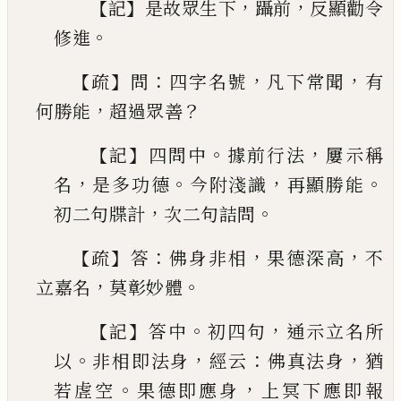
【
】
，
，
記
是故眾生下
躡前
反顯勸令
。
修
進
【
】
：
，
，
疏
問
四字名號
凡下常聞
有
，
？
何勝能
超過眾善
【
】
。
，
記
四問中
據前行法
屢示稱
，
。
，
。
名
是多功德
今附淺識
再顯勝能
，
。
初二句牒計
次二句詰問
【
】
：
，
，
疏
答
佛身非相
果德深高
不
，
。
立嘉名
莫彰妙體
【
】
。
，
記
答中
初四句
通示立名所
。
，
：
，
以
非相即法身
經云
佛
真法身
猶
。
，
若虗空
果德即應身
上冥下應即報