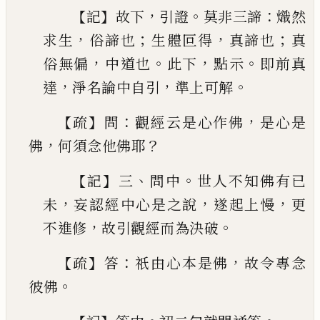
【
】
，
。
：
記
故下
引證
莫非三諦
熾然
，
；
，
；
求生
俗
諦也
生體叵得
真諦也
真
，
。
，
。
俗無偏
中道也
此下
點
示
即前真
，
，
。
達
淨名論中自引
準上可解
【
】
：
，
疏
問
觀經云是心作佛
是心是
，
？
佛
何須念他佛耶
【
】
、
。
記
三
問中
世人不知佛有
已
，
，
，
未
妄認經中心是之
說
遂起上慢
更
，
。
不進修
故引觀經而為決破
【
】
：
，
疏
答
祇由心本是佛
故令專念
。
彼佛