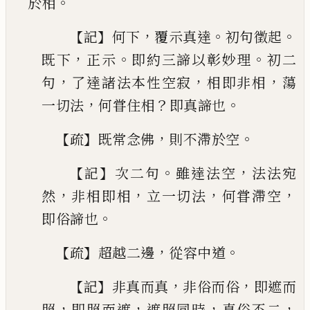
。
於相
【
】
，
。
。
記
何下
覆示
真達
初句徵起
，
。
。
既下
正示
即約三諦以彰妙理
初
二
，
，
，
句
了達諸法本性空寂
相即非相
蕩
，
？
。
一切法
何
甞住相
即真諦也
【
】
，
。
疏
既常念佛
則不滯於空
【
】
。
，
記
次二句
雖達法空
法
法宛
，
，
，
，
然
非相即相
立一切法
何甞滯空
。
即俗諦
也
【
】
，
。
疏
超越二邊
從容中道
【
】
，
，
記
非真而真
非俗而俗
即
遮而
，
，
，
，
照
即照而遮
遮照同時
真俗不二