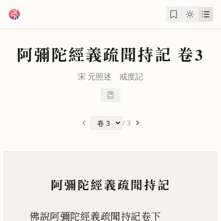
跳到主要內容
阿彌陀經義疏聞持記
卷3
宋
元照
述
戒度
記
/
3
阿彌陀經義疏聞持記
佛說阿彌陀經義疏聞持記卷下