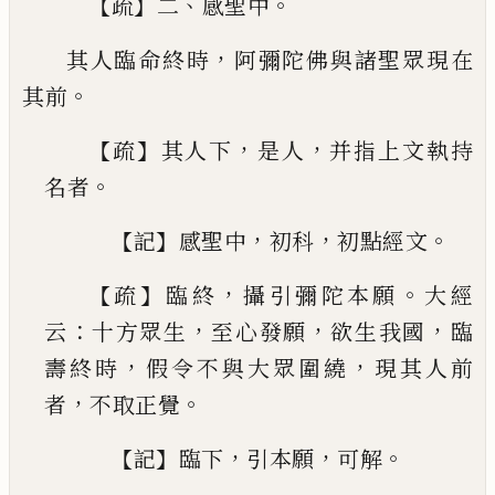
【
】
、
。
疏
二
感聖中
，
其人臨命終時
阿彌陀佛與諸聖眾現在
。
其前
【
】
，
，
疏
其人下
是人
并指上文執持
。
名者
【
】
，
，
。
記
感聖中
初
科
初點經文
【
】
，
。
疏
臨終
攝引彌陀本願
大經
：
，
，
，
云
十方眾生
至心發
願
欲生我國
臨
，
，
壽終時
假令不與大眾圍繞
現其
人前
，
。
者
不取正覺
【
】
，
，
。
記
臨下
引本願
可解