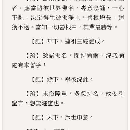
，
，
，
者
應當隨彼世
界佛名
專意念誦
一心
，
，
，
不亂
決定得生彼佛淨土
善根增長
速
。
，
。
獲不退
當知一切善根中
其業最勝
等
【
】
，
。
記
華下
連引三經證成
【
】
，
，
疏
餘諸佛名
聞持尚爾
況我彌
！
陀有本誓乎
【
】
，
。
記
餘
下
舉彼況此
【
】
，
，
疏
末俗障重
多忽持名
故委引
，
。
聖言
想無遲慮也
【
】
，
。
記
末下
斥世申意