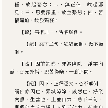
，
；
、
，
種
故起惡念
二
無正信
故起
邪
；
、
，
；
、
見
三
恩愛深重
故生繫戀
四
苦
，
。
惱逼迫
故發猖
狂
【
】
，
。
疏
惡相非一
皆名顛倒
【
】
，
，
記
惡下二句
總結顛倒
顯
不顛
。
倒
【
】
，
，
疏
因前誦佛
罪滅障除
淨業內
，
，
，
。
熏
慈光外攝
脫苦
得樂
一剎那間
【
】
，
。
，
記
因下
正釋經文
心不顛倒
。
，
。
誦佛
修因也
罪滅障除
威惡也
淨業
，
。
。
，
內熏
生善也
上並
自力
慈下三句
。
，
即假他力求生淨土
雖云他力
必
由自