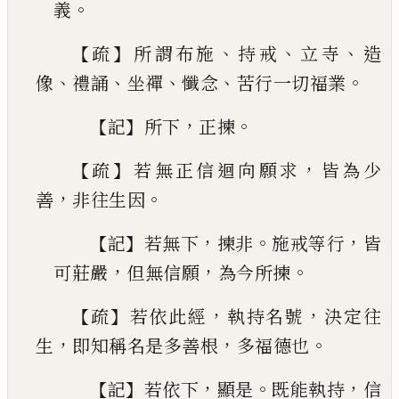
。
義
【
】
、
、
、
疏
所謂布施
持戒
立寺
造
、
、
、
、
。
像
禮誦
坐禪
懺念
苦行
一切福業
【
】
，
。
記
所下
正揀
【
】
，
疏
若無正信迴向願求
皆為少
，
。
善
非往生因
【
】
，
。
，
記
若
無下
揀非
施戒等行
皆
，
，
。
可莊嚴
但無信願
為今所
揀
【
】
，
，
疏
若依此經
執持名號
決定往
，
，
。
生
即知稱名是多
善根
多福德也
【
】
，
。
，
記
若依下
顯是
既能執持
信