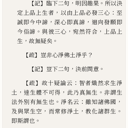
【
】
，
。
記
臨下二句
明因趣果
所
以決
，
：
定上品上生者
以由上品必發三心
至
，
，
誠即
今中諦
深心即真諦
迴向發願即
。
，
，
今俗諦
與彼三
心
宛然符合
上品上
，
。
生
故無疑矣
【
】
？
疏
豈非心淨佛土淨乎
【
】
，
。
記
豈下二句
決前問意
【
】
：
疏
故十疑論云
智者熾然求生淨
，
，
。
土
達生體不可
得
此乃真無生
非謂生
。
：
，
法外別有無生也
淨名云
雖知諸佛國
，
，
。
及與眾生空
而常修淨土
教化諸群
生
。
即斯謂也