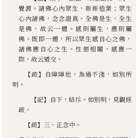
。
，
；
覺源
諸佛心內眾生
新新造業
眾生
，
。
，
心內諸佛
念念證真
全佛是生
全生
，
。
，
是佛
故云一
體
感則屬生
應則屬
。
，
，
佛
既即一體
所以眾生感自
心之佛
。
，
諸佛應自心之生
性惡相關
感應一
，
。
際
故
云道交
【
】
，
，
疏
自障障他
為過不淺
如別所
。
明
【
】
，
。
，
記
自下
結斥
如
別明
見觀經
。
疏
【
】
、
。
疏
三
正念中