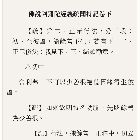
佛說阿彌陀經義疏聞持記卷下
【
】
、
，
：
疏
第二
正示行法
分三段
、
，
；
，
、
初
至彼國
簡餘善不生
若有下
二
；
，
、
。
正示修法
我見下
三
結顯勸意
△初中
！
舍利弗
不可以少善根福德因緣得生彼
。
國
【
】
，
疏
如來欲明持名功勝
先貶餘善
。
為少善根
【
】
，
，
，
記
行
法
揀餘善
正釋中
初立