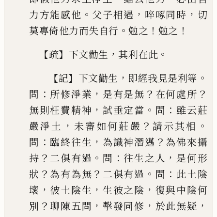
。
，
，
力方能感他
父子相遇
啐啄同時
切
。
！
！
莫專倚
他力而失自行
勉之
勉之
【
】
，
。
疏
下文勸生
其利在此
【
】
，
。
記
下文勸生
即經我見是
利等
：
，
？
？
問
所修淨業
是有是無
在何處所
，
。
：
無則枉費
精神
試垂定當
問
雖云莊
，
？
。
嚴淨土
未審如何莊嚴
請示其相
：
，
？
問
臨終往生
為識神潛邁
為佛來攝
？
。
：
，
持
二俱有過
問
往生之人
是何形
？
？
。
：
狀
為有為無
二俱
有過
問
此土陰
，
，
，
壞
彼土陰生
生彼之陰
復與中陰
何
？
，
，
，
別
聊陳五問
擊發同修
於此無疑