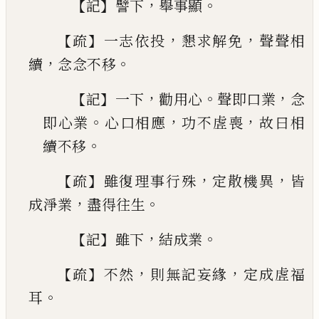
【
】
，
。
記
譬
下
舉事顯
【
】
，
，
疏
一志依投
懇求解免
聲聲相
，
。
續
念念不移
【
】
，
。
，
記
一
下
勸用心
聲即口業
念
。
，
，
即心業
心口相應
功不虗
喪
故曰相
。
續不移
【
】
，
，
疏
雖復理事行殊
定散機異
皆
，
。
成淨業
盡得往生
【
】
，
。
記
雖下
結成業
【
】
，
，
疏
不然
則無記妄緣
定成虗福
。
耳