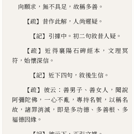
，
，
。
向願
求
無不具足
故稱多善
【
】
，
。
疏
昔作此解
人尚遲疑
【
】
。
。
記
引據中
初二句敘昔人
疑
【
】
，
疏
近得襄陽石
碑
經本
文理冥
，
。
符
始懷深信
【
】
，
。
記
近
下四句
敘後生信
【
】
：
、
，
疏
彼云
善男子
善女人
聞說
，
，
，
阿彌陀佛
一心不亂
專持名號
以稱名
，
，
、
、
故
諸罪消滅
即是多功德
多善
根
多
。
福德因緣
【
】
，
。