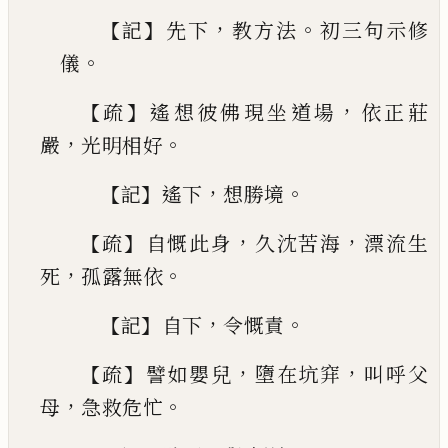
【
】
，
。
記
先下
教方法
初三句示修
。
儀
【
】
，
疏
遙想彼佛現坐道場
依正莊
，
。
嚴
光明相好
【
】
，
。
記
遙
下
想勝境
【
】
，
，
疏
自慨此身
久沈苦海
漂流生
，
。
死
孤露無依
【
】
，
。
記
自
下
令慨責
【
】
，
，
疏
譬如嬰兒
墮在坑穽
叫呼父
，
。
母
急救危忙