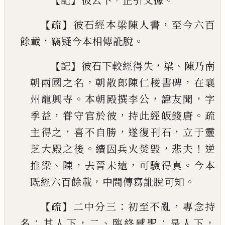
記
彼云下
正引文據
【
】
，
疏
彼石經本梁陳人書
至今六百
，
。
餘載
竊疑今本
相傳訛脫
【
】
，
、
記
彼石下較經得失
梁
陳乃南
，
，
朝兩國
之名
朝散郎陳仁稜書
碑
在襄
。
，
，
州龍興寺
本朝殿
撰李公
諱友聞
字
，
，
。
季益
甞守官於彼
持此經皈錢
唐
疏
，
，
，
主得之
喜不自勝
遂復刊石
立于靈
。
，
！
芝大殿
之後
續因兵火焚毀
悲夫
逆
、
，
，
。
推梁
陳
去晉未遠
可
驗得真
今本
，
。
既經六百餘載
中間傳寫訛脫可知
【
】
：
，
疏
二中分三
初至不亂
專念持
；
，
、
；
，
名
其人下
二
臨終
感聖
是人下