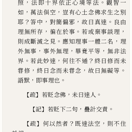
，
。
照
法即十界依正心境等
法
觀智一
，
，
如
萬法俱空
豈有心土念佛求生之別
？
，
，
。
耶
答中
對簡偏邪
故曰真達
良由
，
。
，
理無所存
徧在
於事
若或棄事談理
。
，
則成斷滅之見
應知理事一
體二名
理
，
，
，
外無事
事外無理
畢竟平等
無非法
。
，
？
界
若此妙達
何往不通
終日修而未
，
，
。
甞修
終日念而
未甞念
故曰無礙等
，
。
語默
即事理也
【
】
，
。
疏
若貶念佛
未曰達人
【
】
，
。
記
若貶下二句
疊計交責
【
】
？
，
疏
何以然者
既達法空
則不住