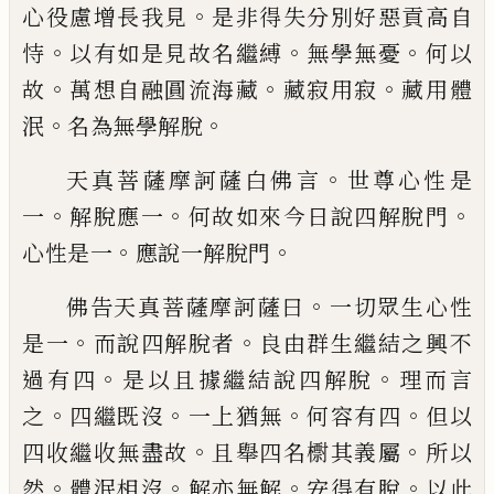
。
心役慮增長我見
是非得失分別好惡
貢高自
。
。
。
恃
以有如是見故名繼縛
無學無
憂
何以
。
。
。
故
萬想自融圓流海藏
藏寂用寂
藏用體
。
。
泯
名為無學解脫
。
天真菩薩摩訶薩白佛言
世尊心性是
。
。
。
一
解
脫應一
何故如來今日說四解脫門
。
。
心性是
一
應說一解脫門
。
佛告天真菩薩摩訶薩曰
一切眾生心性
。
。
是
一
而說四解脫者
良由群生繼結之興不
。
。
過
有四
是以且據繼結說四解脫
理而言
。
。
。
。
之
四
繼既沒
一上猶無
何容有四
但以
。
。
四收繼收
無盡故
且舉四名㯹其義屬
所以
。
。
。
。
然
體泯相
沒
解亦無解
安得有脫
以此