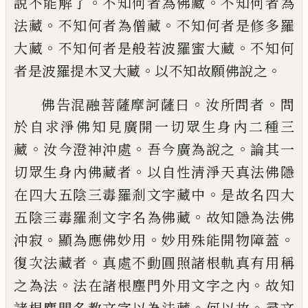
。
。
說不能解了
不知何者為佛藏
不知何者為
。
。
法藏
不知何者為僧藏
不知何者是修多羅
。
。
大藏
不知何者是般若波羅蜜大藏
不知何
。
。
者是波羅提木叉大藏
以不知故願佛說之
。
。
佛告混融菩薩摩訶薩曰
汝所問者
問
於自
求淨佛知見廣開一切眾生身內二種三
。
。
。
藏
汝今澄神沖處
吾今廣為說之
論其一
。
切眾
生身內佛藏者
以自性清淨天真法佛隱
。
在
四大五陰三毒羅剎文字藏中
是故名四大
。
五陰三毒羅剎文字名為佛藏
故知隱為法
佛
。
。
。
沖寂
顯為應佛妙用
妙用殊能開物障
蓋
。
復次法藏者
真處不動圓照諸根軌真有
用稱
。
。
之為法
法在諸根塵門外用文字之內
故知
。
。