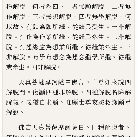
。
。
。
種解脫
何者為四
一者無願解脫
二者無
。
。
。
作解脫
三者無想解
脫
四者無學解脫
何
。
。
。
以故
有願為願所繼
從繼業受生
一非解
。
。
。
脫
有作為作業所繼
從
繼業牽生
二非解
。
。
。
脫
有想緣慮為想業所繼
從繼業牽生
三
。
。
非解脫
有學有想念為想念
繼學所繼
從繼
。
。
業牽生
四非解脫
。
天真菩薩摩訶薩白佛言
世尊如來說四
。
。
解
脫門
復顯四種非解脫
四種解脫名障解
。
。
脫
義
義猶自未顯
唯願世尊哀愍救護願畢
。
解
說
。
。
佛告天真菩薩摩訶薩曰
四種解脫者