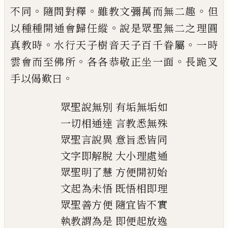
。
。
。
不同
隨問對釋
雖教文彌萬而無二趣
但
。
以
種種開通會歸任縱
說是眾聖無二之理圓
。
。
真教時
水行天子樹音天子百千眷屬
一時
。
。
雲會而至佛所
各各恭敬正坐一面
長跪叉
。
手以偈歎曰
眾聖說無別
有垢無垢如
一切相通達
言教悉無殊
眾聖言說異
意旨悉皆同
文字即解脫
大小理處通
眾聖明了慧
方便開初始
文起為未悟
既悟相即理
眾聖善方便
隨宜皆不實
執教謂為是
即便起放逸