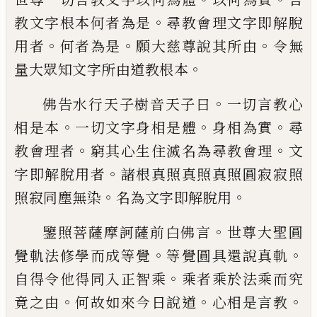
。
教
文字根本何者為是
尋教會理文字即解脫
。
。
。
用者
何者為是
願大慈尊說其所由
令無
。
量
大眾知文字所由道教根本
。
佛告水行天子樹音天子曰
一切言教心
。
。
。
相
是本
一切文字身相是體
身相為實
尋
。
。
教會
理者
窮其心生住滅名為尋教會理
文
。
字即
解脫用者
諸根真照真照真照圓寂寂照
。
。
照
寂同塵無染
名為文字即解脫用
。
鑒照菩薩摩訶薩前白佛言
世尊大聖圓
。
。
覺軌
法修學而成等覺
等覺圓具還說真軌
。
自得
令他得同入正智乘
乘者乘於法乘而究
。
。
。
竟
之由
何故如來今日說道
心相是言教