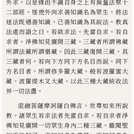
。
外
求
以是緣由不識自身之上有無量法聚十
。
。
二
部經
遂便外向求善知識名為眾生
將法
。
。
逐
法既遇善知識
已善知識為其說法
教真
。
。
。
法
處而語之曰
若欲求法
先當自求
若自
。
。
求者
淨佛知見廣開三藏
三藏者所謂佛藏
。
。
所謂
法藏所謂僧藏
因此三藏復開三藏
其
。
。
三藏
者何
若向下方同下方名目而說
同下
。
。
方名
目者
所謂修多羅大藏
般若波羅蜜大
。
。
藏
波
羅提木叉大藏
以此三種大藏統收法
。
界一
切法盡
。
混融菩薩摩訶薩白佛言
世尊如來所說
。
。
教
諸眾生若求法者先當自求
若自求者淨
。
佛
知見廣開一切眾生身內二種三藏
雖聞聖