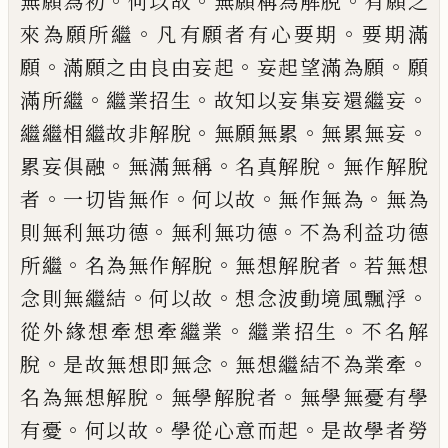
。
。
。
無願
為初
何以故
無願稱為解脫
有願之
。
。
來為願
所繼
凡有願者有心要期
要期滿
。
。
。
願
滿願之
由良由妄起
妄起望滿為願
願
。
。
。
滿所繼
繼業
招生
故知以妄集妄還繼妄
。
。
。
繼繼相繼故非
解脫
無願無累
無累無妄
。
。
。
累妄俱融
無滿無
稱
名真解脫
無作解脫
。
。
。
。
者
一切皆無作
何以
故
無作無為
無為
。
。
則無利無功德
無利無功
德
不為利益功德
。
。
。
所繼
名為無作解脫
無想
解脫者
若無想
。
。
。
念則無繼結
何以故
想念波
動境風飄浮
。
。
從外緣想牽想牽繼業
繼業招
生
不名解
。
。
。
脫
是故無想即無念
無想繼結不
為業牽
。
。
名為無想解脫
無學解脫者
無學無
憂有學
。
。
。
有憂
何以故
學從心意而起
是故學
者勞