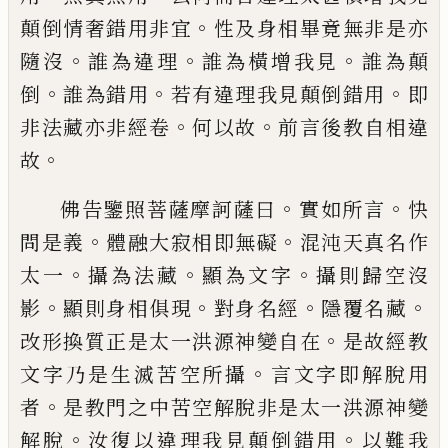
。
顛倒情
奢錯用非宜
性及身相畢竟無非是亦
。
。
。
隨沒
誰為違理
誰為橫增我見
誰為顛
。
。
。
倒
誰為
錯用
若有違理我見顛倒錯用
即
。
。
非法藏亦
非經卷
何以故
前言後教自相違
。
故
。
。
佛告鑒照菩薩摩訶薩曰
實如所言
快
。
。
問是
義
體融大寂相即無礙
混沌天真名作
。
。
。
太一
攝為法藏
顯為文字
攝則歸空沒
。
。
。
。
影
顯則身
相俱現
對身名經
隱覆名藏
。
改形換質正是
太一洪源神變自在
是故經教
。
文字乃是生
滅苦空所攝
言文字即解脫用
。
者
是教門之
中苦空解脫非是太一洪源神變
。
。
解脫
汝復
以違理我見顛倒錯用
以難我