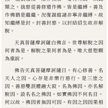
。
。
。
類之
捨惡從善
修道作佛
皆是繼縛
善及
。
。
作佛猶是繼繼
況
復誕縱諸非寧非繼縛
故
。
。
知繼縛是封
封善
封惡
以封結招生故非解
。
脫
。
天真菩薩摩訶薩白佛言
世尊解脫之因
。
。
何
者為是
解脫之果何者為是
唯大慈愍願
。
為
重說
。
。
佛告天真菩薩摩訶薩曰
有心修善
名
。
。
天人
之因
心存是非樂行惡行
是三塗之
。
。
。
因
善惡
雙泯體融大寂
名為佛因
亦名解
。
。
。
脫因
設
名名之佛因
如實佛因不何名目
。
。
何以故
佛
因者無因可因
有因之因因果相