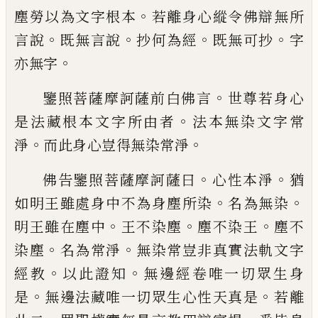
。
塵勞以為文字根本
若
離身心縱令佛辯無所
。
。
。
。
言說
既無言說
抄何
為經
既無可抄
字
。
亦無字
。
鑒照菩薩摩訶薩前白佛言
世尊若身心
。
是
法藏根本文字所由者
法本無染文字常
。
。
淨
而此身心豈得無染常淨
。
。
佛告鑒照菩薩摩訶薩曰
心性本淨
猶
。
。
如明
王雖處身中不為身塵所染
名為無染
。
。
。
明王
雖在塵中
王不染塵
塵不染王
塵不
。
。
染塵
名為常淨
無染常豈非真實法軌文字
。
。
經教
以此證知
無邊經卷唯一切眾生身
。
。
是
無邊
法藏唯一切眾生心性天真是
若離