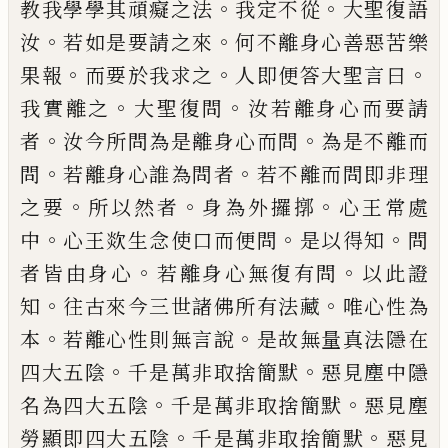
。
。
教我學
學其頑癡之法
我定不從
大聖復語
。
。
汝
若如
是要請之來
何不離身心善惡苦樂
。
。
。
果報
而
要於我求之
人即便答大聖言曰
。
。
我實離之
大聖復問
汝若離身心而要請
。
。
者
汝今所問
為是離身心而問
為是不離而
。
。
問
若離身心
誰為問者
若不離而問即非理
。
。
。
之要
所以然
者
身為外攞㨯
心王常處
。
。
。
中
心王欻生念使
口而便問
是以得知
問
。
。
者皆由身心
若離身
心無復有問
以此證
。
。
知
往古來今三世諸佛
所有法藏
唯心性為
。
。
本
若離心性則無言說
是故無量真法隱在
。
。
四大五陰
千是萬非取
捨簡默
惡見塵中隱
。
。
名為四大五陰
千是萬
非取捨簡默
惡見塵
。
。
勞顯即四大五陰
千是
萬非取捨簡默
惡見