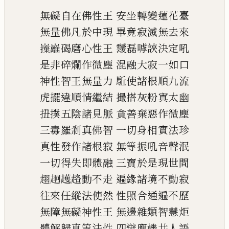
無礙自在佛性王
安坐轉變蓮花臺
無量佛凡於中現
畢竟寂滅無去來
𭗦
𡿎
碣磨心性王
靉磊嘑䛟決定吼
是非碎爛作微塵
混融大寂一如口
神性智王無量力
駈使諸根順九流
虎擺違順情繼結
撮搭灰粉寘太幽
扭撲五陰諸見脈
貪善棄惡作微塵
三毒羅剎真佛智
一切身相實法珍
真性發作諸根寂
無等振吼音聲泯
一切得失即體融
三寶於是現世間
趐
𧺸
𧾛
䞦動不走
遍緣諸境不動寂
往來任縱法使然
性照合通遍不歷
無障無礙神性王
無邊雜類智慧炬
體解歸真等法性
四辯應機共人語