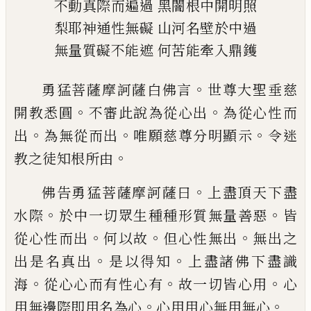
不動真際而遍過
黑闇根中開明照
梨耶神通性無礙
山河名壁於中過
無量質礙不能遮
何苦能牽入鼎鑊
。
勇猛菩薩摩訶薩白佛言
世尊大聖垂慈
。
。
開
教悉圓
不審此說為從心出
為從心性而
。
。
。
出
為無從而出
唯願慈尊分明顯示
令迷
。
教之
徒知根所由
。
佛告勇猛菩薩摩訶薩曰
上盡頂天下盡
。
。
水
際
於中一切眾生種種形質無量善惡
皆
。
。
。
從
心性而出
何以故
但心性無出
無出之
。
。
出是
名真出
是以得知
上盡諸佛下盡識
。
。
。
海
從心
心而有性心有
故一切皆心用
心
。
。
用無邊際
即用名為心
心用用心無用無心