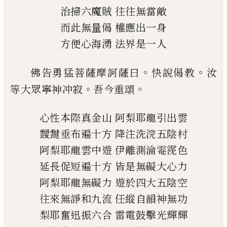
治掃六魔賊
往往無當敵
而此無量偈
權應出一身
方便心海湧
法界是一人
。
。
佛告勇猛菩薩摩訶薩曰
快說偈教
汝
。
。
等大
眾寧神冲寂
吾今重頌
心性本際真金山
阿梨耶龍引出雲
靉靆垂布遍十方
降注洗浣五陰村
阿梨耶龍雲中遊
伊離測淪
𩃗
霃色
延長促短遍十方
皆是無礙大心力
阿梨耶龍無礙力
遊於四大五陰空
往來無諍和九流
任縱自韻神無功
梨耶奮迅振六合
雷電鼓擊光輝輝