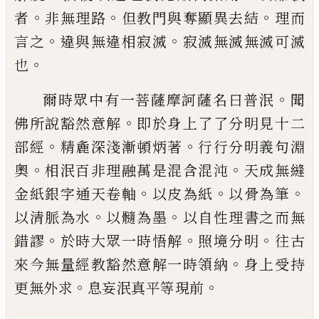
。
。
。
者
非無理路
但教門與奪顯異去結
理而
。
。
言之
違與無違
相寂滅
寂滅無滅無滅可滅
。
也
。
爾時眾中有一菩薩摩訶薩名曰普泯
聞
。
佛
所說豁然意解
即於身上了了分明見十二
。
。
部經
精麁深淺漸頓炳著
行行分明義句淵
。
。
奧
相泯百非理融萬是混含混沌
天成無縫
。
。
。
金紙銀字通天卷軸
以皮為紙
以骨為筆
。
。
以
清脈為水
以髓為墨
以自性理書之而無
。
。
。
錯
謬
於時大眾一時悟解
照境分明
往古
。
來今
無量經教豁然意解一時領納
身上受持
。
。
更
無外求
息妄泯真平等現前