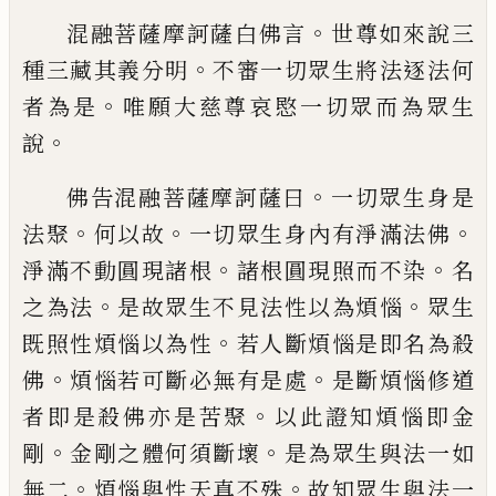
。
混融菩薩摩訶薩白佛言
世尊如來說三
。
種
三藏其義分明
不審一切眾生將法逐法何
。
者為是
唯願大慈尊哀愍一切眾而為眾生
。
說
。
佛告混融菩薩摩訶薩曰
一切眾生身是
。
。
。
法
聚
何以故
一切眾生身內有淨滿法佛
。
。
淨滿
不動圓現諸根
諸根圓現照而不染
名
。
。
之為
法
是故眾生不見法性以為煩惱
眾生
。
既照
性煩惱以為性
若人斷煩惱是即名為殺
。
。
佛
煩惱若可斷必無有是處
是斷煩惱修道
。
者
即是殺佛亦是苦聚
以此證知煩惱即金
。
。
剛
金剛之體何須斷壞
是為眾生與法一如
。
。
無
二
煩惱與性天真不殊
故知眾生與法一