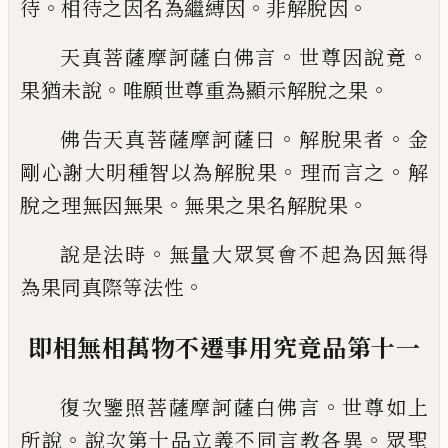
。
。
。
待
相待之
因名為繼縛因
非解脫因
。
。
天真菩薩摩訶薩白佛言
世尊因說竟
。
。
果猶
未說
唯願世尊重為顯示解脫之果
。
。
佛告天真菩薩摩訶薩曰
解脫果者
金
。
。
剛心
謝大明種智以為解脫果
理而言之
解
。
。
脫之
理無因無果
無果之果名解脫果
。
說是法時
無量大眾冥會不起為因無得
。
為
果同真際等法性
即相無相萬物不遷事用究竟品第十一
。
復次鑒照菩薩摩訶薩白佛言
世尊如上
。
。
所
說
說次第十品立義不同言教各異
眾聖