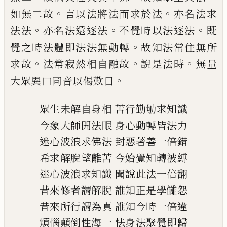
。
。
如
無二故
言以法將法而求於法
亦名法求
。
。
。
法
法
亦名法還逐法
不覺時以法逐法
既
。
覺之
時法體即法法無動轉
故知法常住無所
。
。
。
求
故
法常寂然相自融故
說是法時
無量
。
大眾
異口同音以偈歎曰
眾生未解自身相
苦行勤劬求知識
今象大師開法眼
身心動轉皆法力
迷心波浪求佛法
封惡著善一倍錯
希求解脫望離苦
今始覺知轉被縛
迷心波浪求知識
聞說此法一倍翻
昔來修者謂解脫
誰知正是學讎怨
昔來所行謂為真
誰知今時一倍違
煩惱顛倒性海一
怯身法聚覺即歸