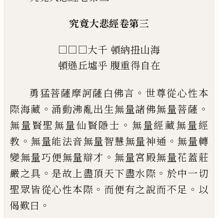
究竟大悲經卷第三
□□□大千
頓納扭山海
頓遜丘墟乎
腹重得自在
。
勇猛菩薩摩訶薩白佛言
世尊從心性本
。
。
際
海藏
涌動沸亂出生無量諸佛無量菩薩
。
無
量賢聖無量仙賢隱士
無量經藏無量經
。
。
教
無量能法音無量智慧無量神通
無量轉
。
變
無量巧便無量辯才
無量宮殿無量花蓋莊
。
。
嚴之具
是故上盡頂天下盡水際
於中一切
。
。
聖眾皆從心性本際
而便有之說而不足
以
。
偈歎曰