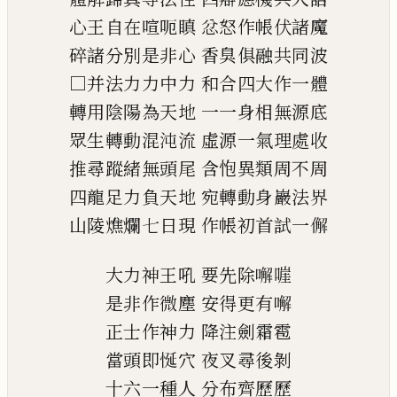
心王自在喧呃瞋
忿怒作帳伏諸魔
碎諸分別是非心
香臭俱融共同波
□并法力力中力
和合四大作一體
轉用陰陽為天地
一一身相無源底
眾生轉動混沌流
虛源一氣理處收
推尋蹤緒無頭尾
含怉異類周不周
四龍足力負天地
宛轉動身巖法界
山陵燋爛七日現
作帳初首試一
𠎿
大力神王吼
要先除
𠿇
嘊
是非作微塵
安得更有
𠿇
正士作神力
降注劍霜雹
當頭即
𢚀
穴
夜叉尋後剝
十六一種人
分布齊歷歷