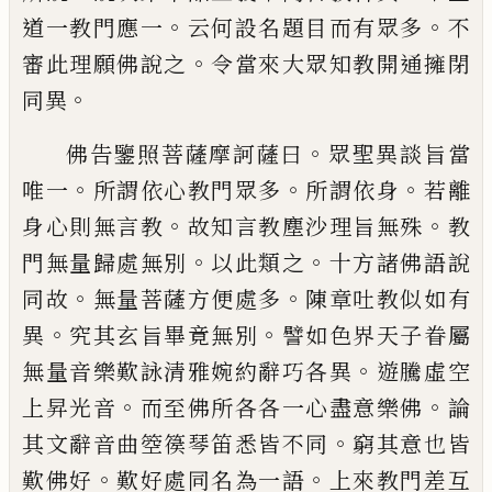
。
。
道
一教門應一
云何設名題目而有眾多
不
。
審
此理願佛說之
令當來大眾知教開通擁閉
。
同異
。
佛告鑒照菩薩摩訶薩曰
眾聖異談旨當
。
。
。
唯
一
所謂依心教門眾多
所謂依身
若離
。
。
身心
則無言教
故知言教塵沙理旨無殊
教
。
。
門無
量歸處無別
以此類之
十方諸佛語說
。
。
同故
無量菩薩方便處多
陳章吐教似如有
。
。
異
究
其玄旨畢竟無別
譬如色界天子眷屬
。
無量
音樂歎詠清雅婉約辭巧各異
遊騰虛空
。
。
上
昇光音
而至佛所各各一心盡意樂佛
論
。
其
文辭音曲箜篌琴笛悉皆不同
窮其意也皆
。
。
歎佛好
歎好處同名為一語
上來教門差互