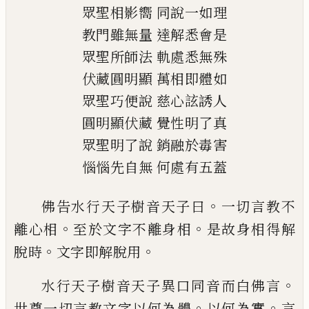
眾聖相影嚮
同說一如理
教門雖無量
達解悉會是
眾聖所師法
軌處悉無殊
伏藏圓明顯
萬相即體如
眾聖巧便說
慈心詃誘人
圓明顯伏藏
覺性明了真
眾聖明了說
銷融於毒害
惱惱先自無
何處有五蓋
。
佛告水行天子樹音天子曰
一切言教不
。
。
離
心相
至於文字不離身相
是故身相得解
。
。
脫
時
文字即解脫用
。
水行天子樹音天子異口同音而白佛言
。
。
世
尊一切言教文字以何為體
以何為實
言