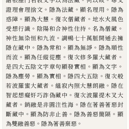
諸根塵門名教文字以為法藏
何以故
尋文
。
。
。
證理會理捨文
隱為法藏
顯名理用
隱
為
。
。
。
惑障
顯為大慧
復次僧藏者
地水火風色
。
。
。
受想行識
陰陽和合神性住持
名為僧藏
。
神
性無染恒和九流
調暢七十萬脈開通去擁
。
。
。
隱在藏中
隱為常和
顯為無諍
隱為順性
。
。
。
而
流
顯為任縱從塵
復次修多羅大藏者
。
。
是四
大五陰文字章句顯發實相
顯為文字
。
。
。
隱為
塵勞
顯為實相
隱四大五陰
復次般
。
。
若波羅
蜜大藏者
縕寂內照大慧朗融
隱在
。
智起想
癡奸巧詐偽藏中
復次波羅提木叉大
。
。
藏者
銷融是非圓注性海
隱在著善著惡封
。
。
。
斷藏
中
顯為防非止善
隱為善惡簡隔
顯
。
。
為雙融
善惡
隱為著善棄惡