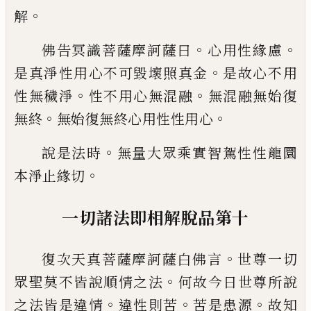
。
解
。
。
佛告冥識菩薩摩訶薩曰
心用性緣慮
。
是真
淨性用心不可毀壞照真金
是故心不用
。
。
性
無穢淨
性不用心無混融
無混融無始復
。
。
無
終
無始復無終心用性性用心
。
說是法時
無量大眾乘實智駕性性龍圜
。
本
淨止緣切
一切諸法即相解脫品第十
。
復次天真菩薩摩訶薩白佛言
世尊一切
。
眾
聖莫不皆說順情之法
何故今日世尊所說
。
。
。
之法皆是違情
違性則苦
苦是患源
故知