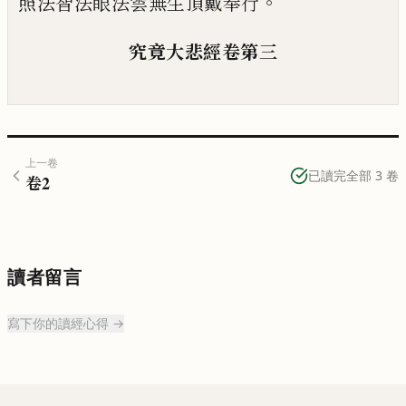
。
照法
智法眼法雲無生頂戴奉行
究竟大悲經卷第三
上一卷
已讀完全部
3
卷
卷
2
讀者留言
寫下你的讀經心得 →