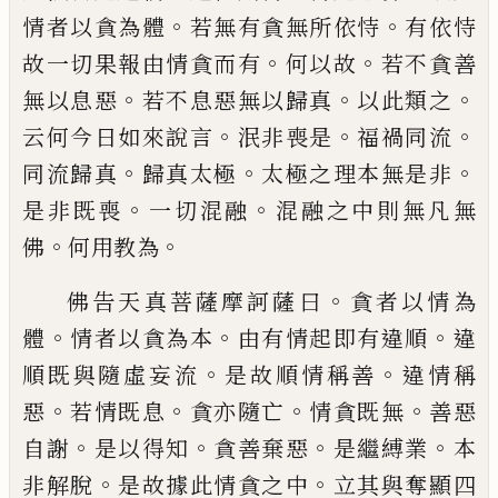
。
。
情
者以貪為體
若無有貪無所依恃
有依恃
。
。
故
一切果報由情貪而有
何以故
若不貪善
。
。
。
無
以息惡
若不息惡無以歸真
以此類之
。
。
。
云
何今日如來說言
泯非喪是
福禍同流
。
。
。
同流
歸真
歸真太極
太極之理本無是非
。
。
是非
既喪
一切混融
混融之中則無凡無
。
。
佛
何用
教為
。
佛告天真菩薩摩訶薩曰
貪者以情為
。
。
。
體
情
者以貪為本
由有情起即有違順
違
。
。
順既與
隨虛妄流
是故順情稱善
違情稱
。
。
。
。
惡
若情既
息
貪亦隨亡
情貪既無
善惡
。
。
。
。
自謝
是以得
知
貪善棄惡
是繼縛業
本
。
。
非解脫
是故據此
情貪之中
立其與奪顯四