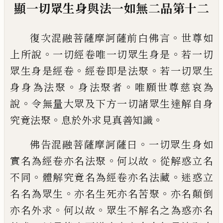
顯一切眾生身與法一如無二品第十二
。
復次混融菩薩摩訶薩前白佛言
世尊如
。
。
上
所說
一切經卷唯一切眾生身是
若一切
。
。
眾
生身是經卷
經卷即是法聚
若一切眾生
。
。
身
身為法聚
身法聚者
唯願世尊慈哀為
。
說
令
無量大眾及下方一切諸眾生達解自身
。
。
究竟
法聚
息於外求見真善知識
。
佛告混融菩薩摩訶薩曰
一切眾生身如
。
。
實
名為經卷亦名法聚
何以故
從解惑立名
。
。
不
同
體解究竟名為經卷亦名法藏
迷惑立
。
。
名
名為眾生
亦名生死亦名苦聚
亦名顛倒
。
。
亦
名外求
何以故
眾生不解名之為惑亦名