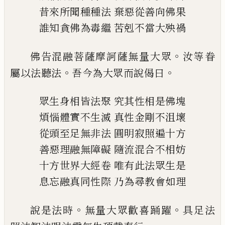
昔來所聞種種法
棄惡從善向佛果
誰知貪佛為毒繼
苦剋不當大殃禍
。
佛告混融菩薩摩訶薩無量大眾
汝等眷
。
。
屬
以法聽法
吾今為大眾而說偈曰
眾生身相皆法聚
究其性相是佛塊
煩惱體實不生滅
真性金剛不沮壞
從頭至足無非法
圓明寂照遍十方
善惡理融無障礙
隨流混合不相妨
十方世界大經卷
唯有此法眾生是
息忘融真同性際
乃為尋教會如理
。
。
說是法時
無量大眾歡喜
踊
躍
具足法