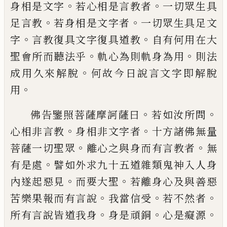
。
。
身相
是文字
若心相是言教者
一切眾生具
。
。
足言
教
若身相是文字者
一切眾生具足文
。
。
字
言
教復具文字復具道教
自有何用在大
。
。
聖會
所而聽法乎
軌心為則軌身為用
則法
。
成用
久來解脫
何故今日說言文字即解脫
。
用
。
。
佛告鑒照菩薩摩訶薩曰
若如汝所問
。
。
心相
非言教
身相非文字者
十方諸佛無量
。
。
菩薩
一切聖眾
離心之與身而有言教者
無
。
有是
處
譬如外求九十五道雜類鬼神入人身
。
。
內
遂起惡見
而要大聖
若離身心及與善惡
。
。
。
苦
樂果報而有言說
我當信受
若不然者
。
。
。
所有
言說皆道我身
身是頑銅
心是癡源