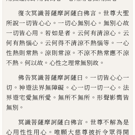
。
復次冥識菩薩摩訶薩白佛言
世尊大聖
。
。
所
說一切皆心心
一切心無別心
無別心故
。
。
。
一
切皆心用
若如是者
云何有清涼心
云
。
。
何有
熱惱心
云何得不清涼不熱惱等
一心
。
。
性熱
則常熱
涼則常涼
不涼不熱常應不涼
。
。
。
不熱
何以故
心性之理常無別故
。
佛告冥識菩薩摩訶薩曰
一切皆心心一
。
。
。
切
神遊法界無障礙
心一切一切一心
法
。
。
界遊
宅愛無所愛
無所不無所
形聲影嚮皆
。
無別
。
冥識菩薩摩訶薩白佛言
世尊不解為是
。
心
用性性用心
唯願大慈尊披折令眾得開