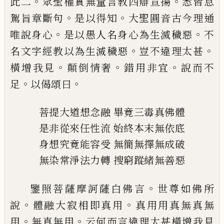
。
。
此二
眾
聖權實無量言教四辯宣揚
悉皆息
。
。
駕旨章
斷句
是以得知
大聖圓音古今理通
。
。
唯說身
心
是以愚人名身心為生滅穢惡
不
。
。
名文字
經教以為生滅穢惡
豈不違理太甚
。
。
。
橫增我
見
顛倒情奢
錯用非宜
說而不
。
。
足
以偈頌
曰
菩提大道想念融
畢竟三毒真佛體
是非從來任性流
始終本末無依底
身想究竟能容受
無簡無擇無成破
無染常淨法力轉
搜窮蹤緒無善惡
。
鑒照菩薩摩訶薩白佛言
世尊如佛所
。
。
說
體
融大寂相即真用
真用用真無真無
。
。
用
無真
無用
云何而言違理太甚橫增我見