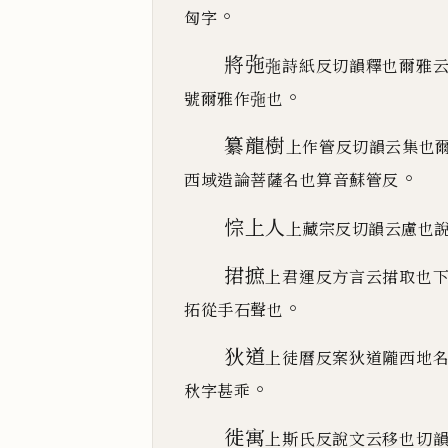
。
匈字
將㢮
㢮詩紙反切韻釋也爾雅
。
號爾雅作㢮也
纂龍樹
上作管反切韻云集也
。
西域造論菩薩名
也算音蘇管反
悰上人
上藏宗反切韻云慮也
捃摭
上君運反方言云捃取也
。
拓從手石聲也
狄道
上徒曆反案狄道隴西地
。
秋字甚乖
徙寓
上斯氏反說文云移也切