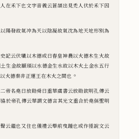
從人在禾下也文字音義云蒼頡出見禿人伏於禾下因
分以陽發故氣冲為天以陰凝故氣沈為地天地形別為
也史記云伏犧以木德或曰春皇神農以火德木生火故
德土生金故顓頊以水德金生水故以木火土金水五行
。
以火德
秦非正運王在木火之間也
舜二帝名堯曰放勛舜曰重華虞書云放勛欽明孔傳云
華協於帝孔傳云華謂文德言其光文重合於堯俱聖明
考聲云繼也又住也儀禮云舉前曳踵也或作㣫說文云