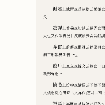
褫運
上池爾反蒼頡篇云褫徹
。
戈
戲譚
上香義反切韻云戲弄也
大也又作談音徒甘反廣
韻云言論戲調
荐雷
上前薦反爾雅云荐
𧏐
再
。
瀳三形雖異訓義一也
蟄戶
上直立反說文云藏也一
。
執形聲也
憤懣
上汾吻反論語云不憤不
文煩也從心滿聲古文亦
作
[惹-右+兩]
惄焉
上寧曆反毛詩傳云惄愁也