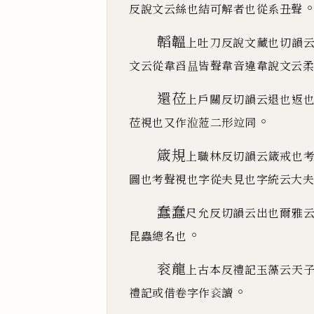
反說文云絲也結可解者
也從系丑聲
韜韞
上吐
刀
反說文藏也切韻
文云從韋舀昷皆聲韋
音違韋說文云柔
還莅
上戶關反切韻云退也返
。
莅
視也又作涖蒞二形
竝同
箴規
上職林反切韻云箴戒也
圖也考聲視也字從夫見
也字統云大夫
蠢蠢
尺允反切韻云出也爾雅
。
昆蟲總名也
衮龍
上古本反禮記玉藻云天
。
禮記或借卷字作
𬡄
讀