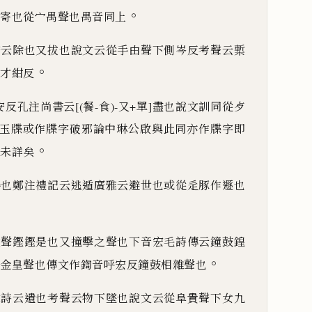
。
寄也從宀禺聲也禺音同上
聲云除也又拔也說文云從手由聲下側岑反考聲云槧
。
才紺反
安反孔注尚書云
[(餐-食)-又+單]
盡也說文訓同從歺
玉牒或作牒字破邪論
中琳公啟與此同亦作牒字即
。
未詳矣
隱也鄭注禮記云逃遁廣雅云避世也或從辵豚作遯也
鐘聲鏗鏗是也又撞擊之聲也下音宏毛詩傳云鐘鼓鍠
。
金皇聲也傳文作
鍧
音呼宏反鐘鼓相雜聲也
韓詩云遺也考聲云物下墜也說文云從阜貴聲下女九