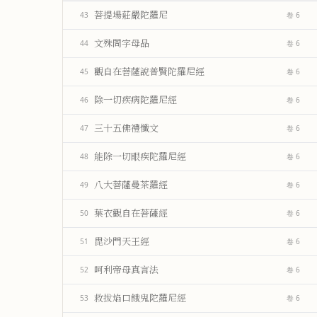
菩提場莊嚴陀羅尼
43
卷 6
文殊問字母品
44
卷 6
觀自在菩薩說普賢陀羅尼經
45
卷 6
除一切疾病陀羅尼經
46
卷 6
三十五佛禮懺文
47
卷 6
能除一切眼疾陀羅尼經
48
卷 6
八大菩薩曼茶羅經
49
卷 6
葉衣觀自在菩薩經
50
卷 6
毘沙門天王經
51
卷 6
呵利帝母真言法
52
卷 6
救拔焰口餓鬼陀羅尼經
53
卷 6