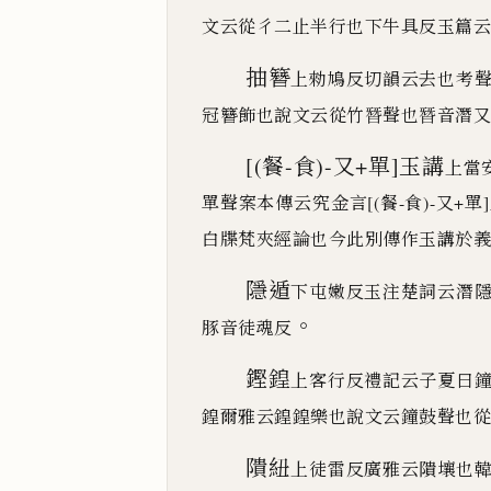
文云從彳二止半行也
下牛具反玉篇云
抽簪
上勑鳩反切韻云去也考
冠簪飾也說文云從竹朁
聲也朁音潛又
[(餐-食)-又+單]
玉講
上
當
單聲案本傳云究金言
[(餐-食)-又+單]
白牒梵夾經論也今此別傳作玉講於義
隱遁
下屯嫩反玉注楚詞云潛
。
豚音徒魂反
鏗鍠
上客行反禮記云子夏曰
鍠爾雅云鍠鍠樂也說文
云鐘鼓聲也從
隤紐
上徒雷反廣雅云隤壤也