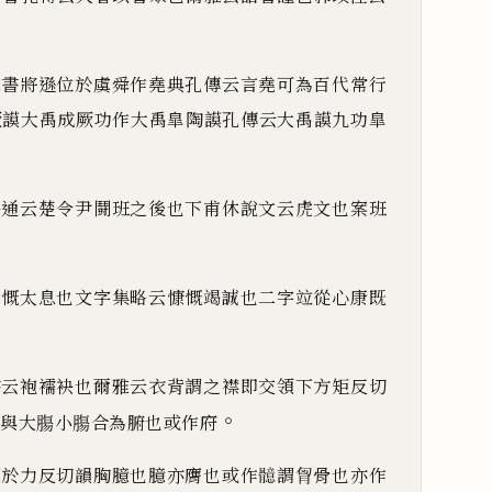
虞書將遜位於虞舜作堯典孔傳云言堯可為百代常行
厥謨大禹成厥功作大禹皐陶謨孔傳云大禹謨九功皐
俗通云楚令尹鬪班之後也下甫休說文云虎文也案班
云慨太息也文字集略云慷慨竭誠也二字竝從心康既
書云袍襦袂也爾雅云衣背謂之襟即交領下方矩反切
。
與大膓小膓合為腑也或作府
下於力反切韻胸臆也臆亦膺也或作
𩪣
謂胷骨也亦作