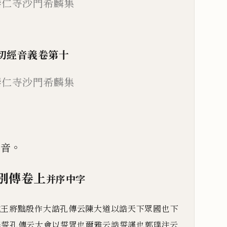
崇仁寺沙門希麟集
切經音義卷第十
崇仁寺沙門希麟集
。
續音
別傳卷上
并序中字
成王將黜殷作大誥孔傳云陳
大
道以誥天下眾國也下
泰誓孔傳云大會以誓眾也爾雅云誥誓謹也郭璞注云