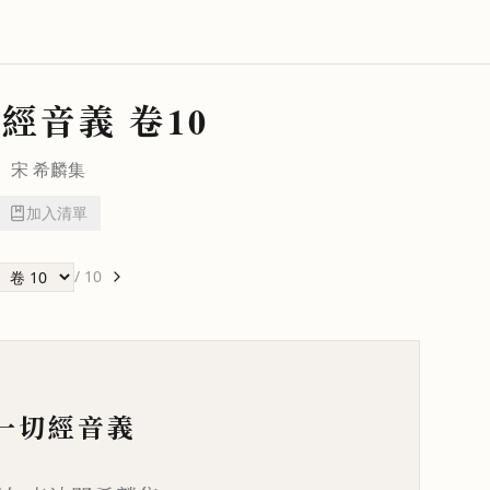
切經音義
卷10
宋
希麟
集
加入清單
/
10
一切經音義