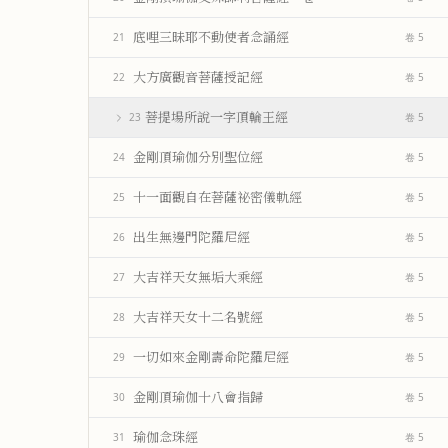
底哩三昧耶不動使者念誦經
21
卷 5
大方廣觀音菩薩授記經
22
卷 5
菩提場所說一字頂輪王經
23
卷 5
金剛頂瑜伽分別聖位經
24
卷 5
十一面觀自在菩薩祕密儀軌經
25
卷 5
出生無邊門陀羅尼經
26
卷 5
大吉祥天女無垢大乘經
27
卷 5
大吉祥天女十二名號經
28
卷 5
一切如來金剛壽命陀羅尼經
29
卷 5
金剛頂瑜伽十八會指歸
30
卷 5
瑜伽念珠經
31
卷 5