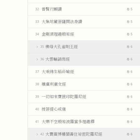
普賢行願讚
32
卷 5
大集地藏菩薩問法身讚
33
卷 5
金剛頂理趣般若經
34
卷 5
佛母大孔雀明王經
35
卷 6
大雲輪請雨經
36
卷 6
大乘緣生稻𦼮喻經
37
卷 6
穰虞利童女經
38
卷 6
一切如來寶篋印陀羅尼經
39
卷 6
授菩提心戒儀
40
卷 6
大樂不空般若波羅蜜多理趣釋
41
卷 6
大寶廣博樓閣善住祕密陀羅尼經
42
卷 6