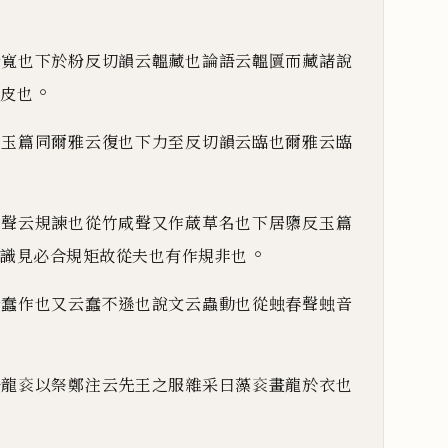
。
云寬也下於粉反切韻云韞藏也論語云韞匵而藏諸說
。
皮也
也玉篇同爾雅云復也下力至反切韻云臨也爾雅云
臨
考聲云規諫也從竹咸聲又作葴草名也下居隳反玉篇
。
識見必合規矩故從夫也有作規非也
云蠢作也又云蠢不遜也說文云蟲動也從䖵春聲䖵音
子龍
𬡄
以祭鄭注云先王之服雜采曰藻
𬡄
畫龍於衣也