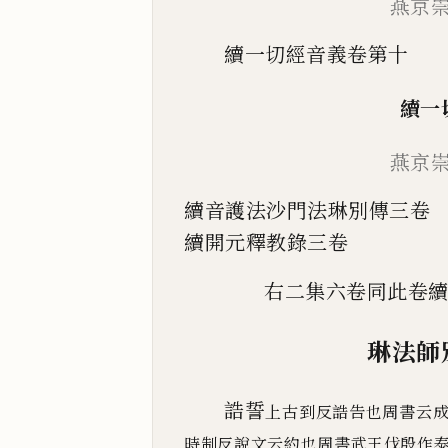
燕京
續一切經音義卷第十
續一
燕京
續音護法沙門法琳別傳三卷
續開元釋教錄三卷
右二集六卷同此卷
琳法師
誥誓
上古到反誥告也周書云
時制反說文云約也周
書武王伐殷作