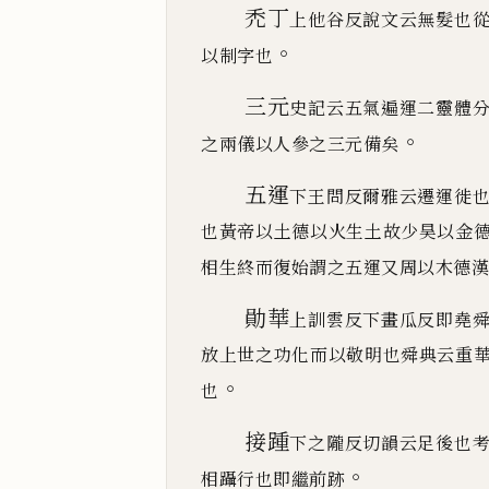
禿丁
上他谷反說文云無髮也
。
以制字也
三元
史記云五氣遍運二靈體
。
之兩儀以人參之三元備
矣
五運
下王問反爾雅云遷運徙
也黃帝以土德以火生土
故少昊以金
相生終而復始謂之五運又周以木德漢
勛華
上訓雲反下畫瓜反即堯
放上世之功化而以敬明
也舜典云重
。
也
接踵
下之隴反切韻云足後也
。
相躡行也即繼前跡