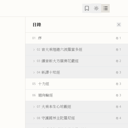
目錄
序
01
卷 1
音大乘理趣六波羅蜜多經
02
卷 1
續音新大方廣佛花嚴經
03
卷 2
新譯十地經
04
卷 3
十力經
05
卷 3
迴向輪經
06
卷 3
大乘本生心地觀經
07
卷 4
守護國界主陀羅尼經
08
卷 4