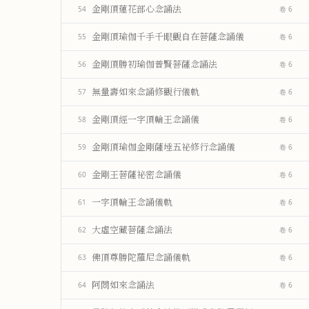
金剛頂蓮花部心念誦法
54
卷 6
金剛頂瑜伽千手千眼觀自在菩薩念誦儀
55
卷 6
金剛頂勝初瑜伽普賢菩薩念誦法
56
卷 6
無量壽如來念誦修觀行儀軌
57
卷 6
金剛頂經一字頂輪王念誦儀
58
卷 6
金剛頂瑜伽金剛薩埵五祕修行念誦儀
59
卷 6
金剛王菩薩祕密念誦儀
60
卷 6
一字頂輪王念誦儀軌
61
卷 6
大虛空藏菩薩念誦法
62
卷 6
佛頂尊勝陀羅尼念誦儀軌
63
卷 6
阿閦如來念誦法
64
卷 6