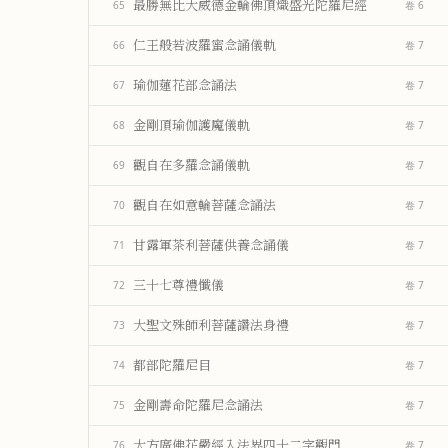
最勝無比大威德金輪佛頂熾盛光陀羅尼經
65
卷 6
仁王般若波羅蜜念誦儀軌
66
卷 7
瑜伽蓮花部念誦法
67
卷 7
金剛頂瑜伽護魔儀軌
68
卷 7
觀自在多羅念誦儀軌
69
卷 7
觀自在如意輪菩薩念誦法
70
卷 7
甘露軍茶利菩薩供養念誦儀
71
卷 7
三十七尊禮懺儀
72
卷 7
大聖文殊師利菩薩讚法身禮
73
卷 7
都部陀羅尼目
74
卷 7
金剛壽命陀羅尼念誦法
75
卷 7
大方廣佛花嚴經入法界四十二字觀門
76
卷 7