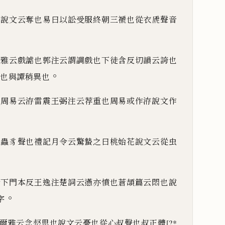
也說文云奪也易曰以訟受服終朝三褫也從衣虒聲音
爾雅云戲謔也郭注云謂調戲也下徒含反切韻云誇也
。
也與譚稍異也
也周易云洊雷震王弼注云荐重也周易或作洊說文作
曰蟲豸聲也禮記月令云驚蟄之曰桃始花說文云從虫
發下門本反王逸注楚詞云懣亦憤也蒼頡篇云悶也說
。
字
爾雅云念惄思也說文云憂也從心叔聲也叔正體
[?*