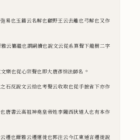
云㢮易也玉篇云名解也顧野王云去離也弓解也又作
爾雅云纂繼也謂嗣續也說文云從系算聲下龍樹二字
。
說文樂也從心宗聲也即大唐彥悰法師名
下之石反說文云拾也考聲云收取也從手摭省下亦作
名也唐書云高祖神堯皇帝姓李隴西狄道人也有本作
韻云遷也爾雅
云遷運徙也郭注云今江東通言遷
徙說