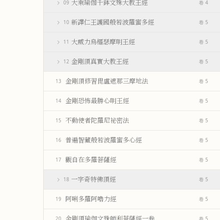
大乘瑜伽千鉢文殊大教王經
09
卷 4
新譯仁王護國般若波羅蜜多經
10
卷 5
大威力烏樞瑟摩明王經
11
卷 5
金剛頂真實大教王經
12
卷 5
金剛頂修習毘盧遮那三摩地法
13
卷 5
金剛恐怖最勝心明王經
14
卷 5
不動使者陀羅尼祕密法
15
卷 5
普遍智藏般若波羅蜜多心經
16
卷 5
觀自在多羅菩薩經
17
卷 5
一字奇特佛頂經
18
卷 5
阿唎多羅阿嚕力經
19
卷 5
金剛頂瑜伽文殊師利菩薩經一卷
20
卷 5