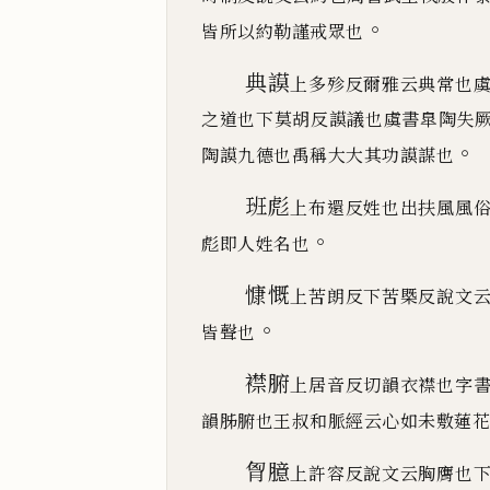
。
皆所以約勒
謹
戒眾也
典謨
上多殄反爾雅云典常也
之道也下莫胡反謨議也
虞書
臯
陶失
。
陶謨九德也禹稱大大其功謨謀也
班彪
上布還反姓也出扶風風
。
彪即人姓名也
慷慨
上苦朗反下苦槩反說文
。
皆聲也
襟腑
上居音反切韻衣襟也字
韻
胏
腑也王叔和脈經
云心如未敷蓮花
胷臆
上許容反說文云胸膺也