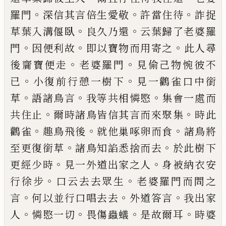
。
。
。
羅門
深信其言倍生
愛敬
許當住待
詐捉
。
。
草葉入溝偃臥
良久乃
還
云葉歸了老婆羅
。
。
。
門
因便利故
即以寶物
而用寄之
此人尋
。
。
後齎寶便走
老婆羅門
見
偷己物惋彼不
。
。
已
小復前行憩一樹下
見一
鸛雀口中銜
。
。
。
草
語諸鳥言
我等共相憐愍
集
會一處而
。
。
共住止
爾時諸鳥皆信其言而來
聚集
時此
。
。
。
鸛雀
趣鳥飛後
就他
巢
啄卵而
食
諸鳥將
。
。
至更復銜草
諸鳥知諂悉捨而去
於此樹下
。
。
更經少時
見一外道出家之人
身
被
納
衣安
。
。
行徐步
口云去去眾生
老婆羅門
而問之
。
。
。
言
何以
並
行口唱去去
外道答言
我出家
。
。
。
。
人
憐愍一切
畏傷蟲蟻
是故爾耳
時婆