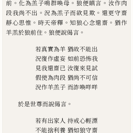
。
。
。
前
化為羔子
鳴群喚母
狼便瞋言
汝作肉
。
。
段我尚不出
況
為羔子而欲見欺
還更守齋
。
。
。
靜心思惟
時天
帝釋
知狼心念還齋
猶
作
。
。
羊羔於狼前住
狼便說偈言
若真實為羊
猶故不能出
況復作虛妄
如前恐怖我
見我還齋已
汝復來見試
假使為肉段
猶尚不可信
況作羊羔子
而詐喚咩咩
。
於是世尊而說偈言
若有出家人
持戒心輕
漂
不能捨利養
猶如狼守齋