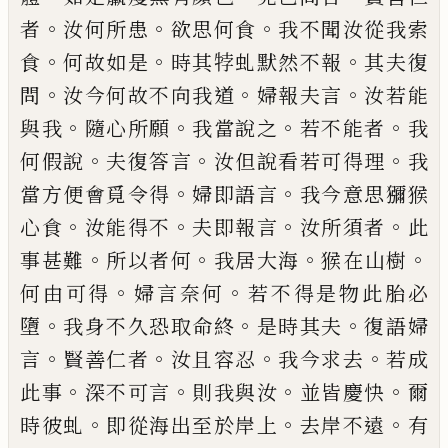
。
。
。
者
汝何所患
欲思
何食
我不聞汝從我索
。
。
。
食
何故如是
時其㹀
虬默然不報
其夫復
。
。
。
問
汝今何故不向我道
婦報夫言
汝若能
。
。
。
。
與我
隨心所願
我當說之
若不能者
我
。
。
。
何
假
說
夫復答言
汝但說看
若可得理
我
。
。
當方便會覓令得
婦即語言
我
今意思獼猴
。
。
。
。
心食
汝能得不
夫即報言
汝所
須者
此
。
。
。
。
事甚難
所以者何
我居大海
猴
在
山樹
。
。
何由可得
婦言奈何
若不得是物此胎
必
。
。
。
墮
我身不久恐取命終
是時其夫
復語婦
。
。
。
。
言
賢善仁者
汝且容忍
我今求去
若成
。
。
。
。
此
事
深不可言
則我與汝
並皆慶快
爾
。
。
。
時彼
虬
即從海出至於岸上
去岸不遠
有