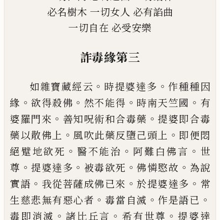
必名樹木
一切女人
必有諂曲
一切自在
必受
安
樂
詐毒緣第三
。
。
如雜寶藏經云
時
提婆達多
作種種因
。
。
。
。
緣
欲得殺佛
然不能得
時南天竺國
有
。
。
婆羅門
來
善知呪術和合毒藥
提婆即合毒
。
。
藥以散
佛上
風吹此藥反墮己頭上
即便悶
。
。
。
絕躄地
欲死
醫不能治
阿難白佛言
世
。
。
。
。
尊
提婆達
多
被毒欲死
佛憐愍故
為說
。
。
。
實語
我從菩
薩成佛已來
於提婆達多
常
。
。
。
生慈悲無有惡
心者
毒當自滅
作是語已
。
。
。
毒即消滅
諸比丘
言
希有世尊
提婆達