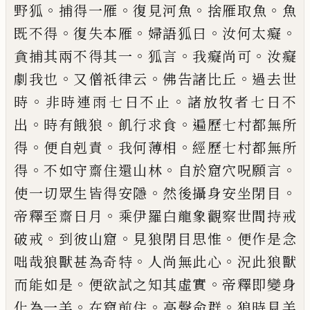
。
。
。
。
野狐
捕得一
雁
復見河魚
捨
雁
取
魚
魚
。
。
。
。
既不得
復失本
雁
婦語狐曰
汝何太癡
。
。
。
貪捕其兩不得其
一
狐言
我癡尚可
汝癡
。
。
。
劇我也
又僧祇律
云
佛告諸比丘
過去世
。
。
時
非時
連
雨七日
不止
諸放牧者七日不
。
。
。
出
時有餓狼
飢行求
食
遍歷七村都無所
。
。
。
得
便
自
剋責
我何薄
相
經歷七村都無所
。
。
。
得
不如守齋住還山林
自於窟穴呪願言
。
。
使一切眾生皆得安隱
然
後攝身安坐閉目
。
帝釋至齋日
月
乘伊羅白
龍象觀察世間持戒
。
。
。
破戒
到彼山窟
見狼閉
目思惟
便作是念
。
。
咄哉狼獸甚為奇特
人尚
無此心
況此狼獸
。
。
而能如是
便欲試之知其
虛實
帝釋即變身
。
。
。
化為一羊
在窟前住
高聲
命群
狼時見羊