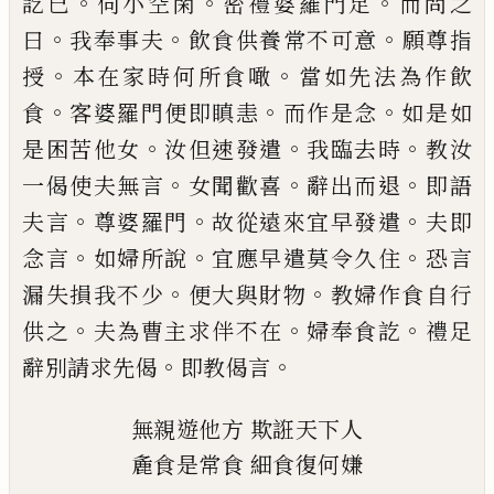
。
。
。
訖已
伺小空閑
密
禮婆羅門足
而問之
。
。
。
曰
我奉事夫
飲食供養
常不可意
願尊指
。
。
授
本在家時何所食噉
當
如先法為作飲
。
。
。
食
客婆羅門便即瞋恚
而作
是念
如是如
。
。
。
是困苦他女
汝但速發遣
我臨
去時
教汝
。
。
。
一偈使夫無言
女聞歡喜
辭出而
退
即語
。
。
。
夫言
尊
婆羅門
故從遠來宜早發
遣
夫即
。
。
。
念言
如婦所說
宜應早遣莫令久住
恐言
。
。
漏失損我不少
便大與財物
教婦作食
自行
。
。
。
供之
夫為曹主求伴不在
婦奉食訖
禮
足
。
。
辭別請求先偈
即教偈言
無親遊他方
欺誑天下人
麁食是常食
細食復何嫌