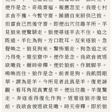
。
。
。
便作是念
奇哉齋福
報應忽
至
我遊七村
。
。
。
求食不獲
今暫守齋
餚饍自來
厨供已
致
。
。
但當食已然後守齋
即便出穴
往趣羊所
羊
。
。
見狼來便驚
𩣺
走
狼便尋逐羊
去不住
追之
。
。
。
。
既遠
羊化為狗
方口
耽
耳
反
來逐狼
急
。
。
。
聲喚之
狼見狗來
驚怖還走
狗急
追之劣
。
。
。
乃得免
還至窟中
便作是念
我欲食
彼返
。
。
。
。
欲噉我
爾時帝釋
便於狼前
作跛脚羊
。
。
。
鳴喚而住
狼作是念
前者是狗
我飢悶眼
。
。
。
華
謂為是羊
今所見者此真是羊
復更諦
。
。
。
觀
看
耳角尾真實是羊
便出往趣
羊復驚
。
。
走
奔逐
垂得復化作狗
返還逐狼亦復如
。
。
。
前
我欲食
彼返欲見噉
時天帝釋
即於狼