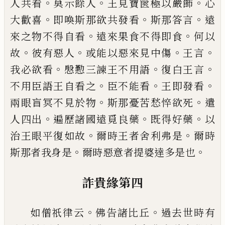
。
。
。
人共看
莫示
餘人
王見寶篋極以嚴飾
心
。
。
。
大歡喜
即喚斯
那欲共發看
斯那答言
遠
。
。
來之物不得自看
遠來果食不得即食
何以
。
。
。
。
故
彼有惡人
或能
以惡來見中傷
王言
。
。
。
我必欲看
慇懃三諫王
不用語
復白王言
。
。
。
不用臣語王自看之
臣不
能看
王即發看
。
。
兩眼盲冥不見於物
斯那憂
苦愁悴欲死
遣
。
。
。
人四出
遍歷諸國遠覓良藥
既得好藥
以
。
。
治王眼平復如故
爾時王者舍
利弗是
爾時
。
。
斯那者我身是
爾時惡意者提
婆達多是也
詐貴緣第四
。
。
如僧祇律云
佛告諸比丘
過去世時有