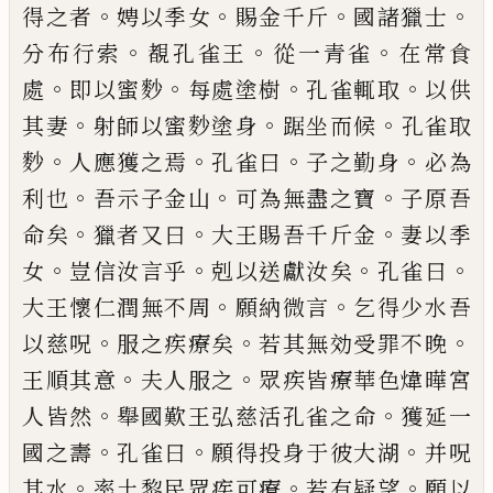
。
。
。
。
得之者
娉以季女
賜金千
斤
國諸獵士
。
。
。
分布行索
覩孔雀王
從一青雀
在常食
。
。
。
。
處
即以蜜
麨
每
處塗樹
孔雀輒取
以供
。
。
。
其妻
射師以蜜
麨
塗
身
踞坐而候
孔雀取
。
。
。
。
麨
人應獲之焉
孔雀
曰
子之勤身
必為
。
。
。
利也
吾示子金山
可為無
盡之寶
子原吾
。
。
。
命矣
獵
者又曰
大王賜吾千
斤金
妻以季
。
。
。
。
女
豈信汝言乎
剋以送獻汝矣
孔雀曰
。
。
大王懷仁潤無不周
願納微言
乞得
少水吾
。
。
。
以慈呪
服之
疾
療
矣
若其無効受
罪不晚
。
。
王順其意
夫人服之
眾疾皆
療
華
色煒曄宮
。
。
人皆然
舉國歎王弘慈
活
孔雀之
命
獲延一
。
。
。
國之壽
孔雀曰
願得投身于彼大
湖
并呪
。
。
。
其水
率土黎
民
眾疾可
療
若有疑
望
願以