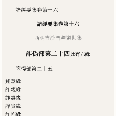
諸經要集卷第十六
諸經要集卷第十六
西
明寺沙門釋道
世
集
詐偽部第二十四
此有六緣
墮慢部第二十五
述意緣
詐親緣
詐毒緣
詐貴緣
詐怖緣