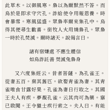
。
。
。
此草木
以御風寒
梟以為爾默然不
答
而
。
。
烏於是即求守
穴孔
詐
給使令用報
恩
養
時
。
。
。
會
暴雪
寒
風猛盛
眾梟率爾來集
孔中
烏
。
。
得其便尋生歡喜
銜
牧人
火用燒梟
孔
眾梟
。
。
。
一時於孔焚滅
爾時諸天
說偈言
曰
諸有宿嫌處
不應生體信
如烏
詐託
善
焚滅
兔
梟身
。
。
。
又六度集經云
昔者菩薩
為孔雀王
。
。
。
從妻五
百
棄其舊匹
欲娶青雀為妻
其青
。
。
雀
唯食
甘露
好
果
孔雀為妻日行取之
其國
。
。
。
王夫
人有疾
夢覩孔雀
云其肉可為藥
寤
。
。
。
已啟
聞
王令獵士疾行索之
夫人曰
有能