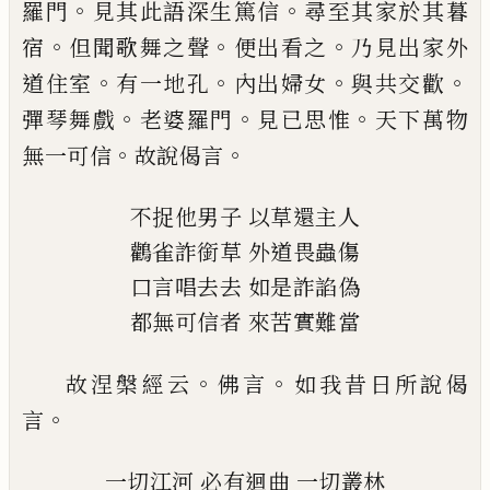
。
。
羅門
見其此語深生篤信
尋至其家於
其暮
。
。
。
宿
但聞歌舞之聲
便出看之
乃見出家
外
。
。
。
。
道住室
有一地孔
內出婦女
與共交歡
。
。
。
彈
琴舞戲
老婆羅門
見已
思惟
天下萬物
。
。
無一
可信
故說偈言
不捉他男子
以草還主人
鸛雀詐銜草
外道畏蟲傷
口言唱去去
如是詐諂偽
都無可信者
來苦實難當
。
。
故涅槃經云
佛言
如我昔日所說偈
。
言
一切江河
必有迴曲
一切叢林