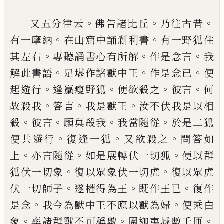
。
。
。
又五分律云
佛告諸比丘
乃往古昔
。
。
有一摩
納
在山窟中誦剎利書
有一野狐住
。
。
。
其左右
專聽誦書心有所解
作是念言
我
。
。
。
解此書語
足堪作諸獸中王
作是念已
便
。
。
。
。
起遊行
逢
羸瘦野狐
便欲殺之
彼言
何
。
。
。
故殺我
答言
我是獸王
汝不伏我是以相
。
。
。
。
殺
彼言
願莫殺
我
我當隨從
於是二狐
。
。
。
便共遊行
復逢一狐
又欲殺之
問答如
。
。
。
上
亦言隨從
如是展轉伏
一切狐
便以群
。
。
狐伏一切象
復以眾象伏一
切虎
復以眾虎
。
。
。
伏一切師子
遂權得為王
既
作王已
復作
。
。
是念
我今為獸中王不應以獸
為婦
便乘白
。
。
。
象
率諸群獸不可稱數
圍迦夷
城數千匝