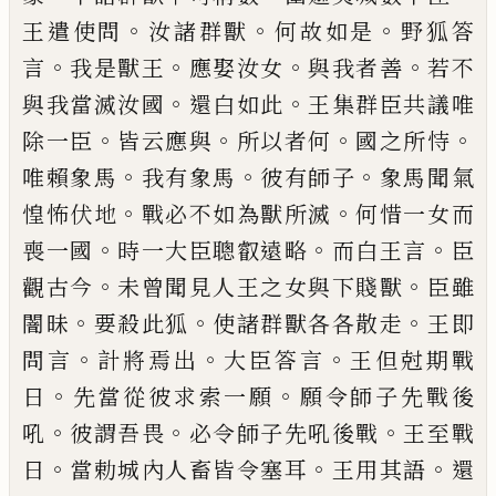
。
。
。
王遣使問
汝諸群獸
何故如是
野
狐答
。
。
。
。
言
我是
獸
王
應娶汝女
與我者善
若
不
。
。
與
我
當滅汝國
還白如此
王集群臣共議
唯
。
。
。
。
除一臣
皆云應與
所以者何
國之所恃
。
。
。
唯
賴象馬
我有象馬
彼有師子
象馬聞氣
。
。
惶怖
伏地
戰必不如為獸所滅
何惜一女而
。
。
。
喪一
國
時一大臣聰叡遠略
而白王言
臣
。
。
觀古今
未曾聞見人王之女與下賤獸
臣雖
。
。
。
闇昧
要
殺此狐
使諸群獸各各散走
王即
。
。
。
問言
計將
焉出
大臣答言
王但尅期戰
。
。
日
先當從彼求
索一願
願令師子先戰後
。
。
。
吼
彼謂吾畏
必令
師子先吼後戰
王至戰
。
。
。
日
當勅城內人畜皆
令塞耳
王用其語
還