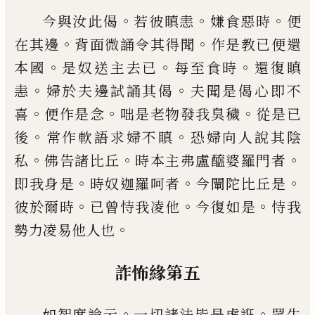
。
。
。
今與汝此偈
若彼瞋恚
嫌食惡時
便
。
。
在其邊
背面微誦令其得聞
作是教已便還
。
。
。
本國
是
奴送主去已
每至食時
還復瞋
。
。
恚
婦於夫邊
試誦其偈
夫聞是偈心即不
。
。
。
喜
便作是念
咄
是老物發我臭穢
從是已
。
。
後
常作軟語求婦
不瞋
恐婦向人說其陰
。
。
。
私
佛告諸比丘
時本
主弗盧醯婆羅門者
。
。
。
即我身是
時奴迦羅呵
者
今闡陀比丘是
。
。
。
彼於爾時
已曾恃我凌他
今復如是
恃我
。
勢力凌易他人也
詐怖緣第五
。
。
如智度論云
一切諸法皆是虛誑
眾生