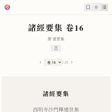
跳到主要內容
諸經要集
卷16
唐
道世
集
/
20
諸經要集
西明寺沙門釋道世集