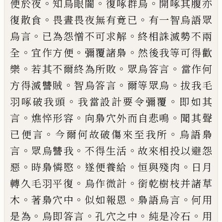
。
。
。
便於夜
知烏眼闇
復啄群烏
開啄其腹亦
。
。
復散食
畏
晝畏夜無有竟已
有一智烏語眾
。
。
烏言
已為
怨憎不可求解
終相誅滅勢不兩
。
。
。
全
宜作方
便
彌覆諸梟
然後我等可得歡
。
。
。
樂
若其不爾
終為所敗
眾烏答言
當作何
。
。
。
方得滅讐賊
智
烏答言
爾等眾烏
拔我毛
。
。
羽啄破我頭
我當
設計要令彌覆
即如其
。
。
。
言
燋
悴形容
向梟
穴外而自悲鳴
聞其聲
。
。
已便言
今爾何故破
傷來至我所
烏語梟
。
。
。
言
眾烏讐我
不得生
活
故來相投以避怨
。
。
。
。
惡
時梟憐愍
遂便養
給
恒與殘肉
日月
。
。
轉久毛羽平復
烏作微計
銜乾樹枝并諸草
。
。
。
。
木
著梟穴中
似如報恩
梟
語烏言
何用
。
。
。
。
是為
烏即答言
孔穴之中
純是
冷石
用