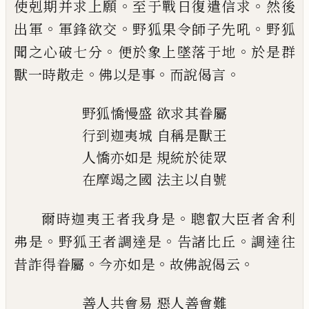
。
。
使剋期并求上願
至于
戰日復遣信求
然後
。
。
。
出軍
軍鋒欲交
野狐果
令師子先吼
野狐
。
。
聞之心破七分
便於象上
墜落于地
於是群
。
。
。
獸一時散走
佛以是事
而
說偈言
野狐憍慢盛
欲求其眷屬
行到迦夷城
自稱是獸王
人憍亦如是
規統於徒眾
在摩竭之國
法主以自號
。
爾時迦夷王者我身是
聰叡大臣者舍利
。
。
。
弗
是
野狐王者調達是
告諸比丘
調達往
。
。
。
昔詐
得眷屬
今亦如是
故佛說偈云
善人共會易
惡人善會難