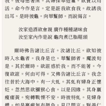
。
。
。
我
彼母患著床
其婦採華造鬘
欲賣以用
。
。
。
活
命
今作是言
定是誑我欲食我
故
誘
我
。
。
。
。
出耳
是時彼龜
向華鬘師
而說偈言
汝家造酒欲會親
廣作種種諸味食
汝至家內作是
說
龜肉煮
已
脂
糂
頭
。
。
爾時佛告諸比丘言
汝諸比丘
欲知彼
。
。
。
時入
水龜者
我身是也
華鬘師者
魔波旬
。
。
。
。
是
其於
爾時
欲誑惑於我
而不能著
今
。
。
。
復欲誑
何
由可得
又佛告諸比丘言
我念
。
。
往昔於大海
中
有一大虬
其虬有婦身正懷
。
。
。
妊
忽然思欲
獼猴心食
以是因緣
其身羸
。
。
。
瘦痿黃
宛轉戰
慄
不安
時彼特虬
見婦身
。
。
。
體
如是羸瘦無
有顏色
見已問言
賢善仁