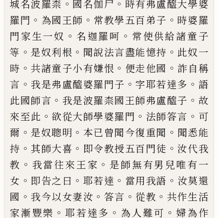
。
。
城名
波羅柰
國名伽尸
時有弗盧醯大學婆
。
。
。
羅門
為國王師
常教學五百弟子
時婆羅
。
。
門家生
一奴
名迦羅呵
常使供給諸童子
。
。
。
等
是奴利
根
聞說法言盡能憶持
此奴一
。
。
。
時
共諸童子
小有嫌恨
便走他國
詐自稱
。
。
。
言
我是弗盧醯
婆羅門子
字耶若達多
語
。
。
此國師言
我是波
羅柰國王師弗盧醯子
故
。
。
。
來至此
欲從大師
學婆羅門
法師答言
可
。
。
。
爾
是奴聰明
本已曾
聞
今
復重聞
聞悉能
。
。
。
持
其師大喜
即令教
授五百門徒
汝代我
。
。
教
我當往來王家
是師
無有男兒唯有一
。
。
。
。
女
即告之曰
耶若
達
當
用我語
汝莫還
。
。
。
。
國
我今以女妻汝
答言
從
教
共作生活
。
。
。
家漸豐樂
耶若達多
為人難可
婦為作