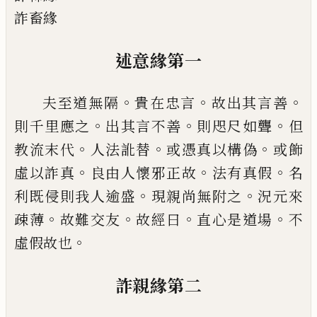
詐畜緣
述意緣第一
。
。
。
夫至道無隔
貴在忠言
故出其言善
。
。
。
則千里
應之
出其言不善
則咫尺如聾
但
。
。
。
教流末代
人法訛替
或憑真以構偽
或飾
。
。
。
虛以詐真
良
由人懷邪正故
法有真假
名
。
。
利既侵則我人
逾盛
現親尚無附之
況元來
。
。
。
。
疎薄
故難交
友
故經
曰
直心是道場
不
。
虛假故也
詐親緣第二