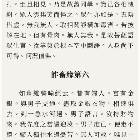
。
。
。
打
至旦相見
乃是故舊同學
識
已各相愧
。
。
。
謝
眾人雲集笑而怪之
眾生亦如
是
五陰
。
。
。
皆虛
無我無人
取相鬪諍橫加毒害
若披
。
。
。
解在地
但有骨肉
無人無我
是故菩薩
語
。
。
眾生言
汝等莫於根本空中鬪諍
人身尚
不
。
。
可得
何況值佛
詐畜緣第六
。
。
如舊雜譬喻經云
昔有婦人
富有金
。
。
。
銀
與男
子交通
盡取金銀衣物
相逐俱
。
。
。
去
到一急水
河邊
男子語言
汝持財物
。
。
。
來
我先
度
之當
還迎汝
男子
度
已
便走不
。
。
。
還
婦人
獨
住水
邊憂苦
無人可救
唯見一