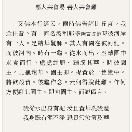
惡人共會易
善人共會難
。
。
又佛本行經云
爾時佛告諸比丘言
我
。
念往
昔
有一河名波利耶多
時彼河岸
隋
言彼節
。
。
。
有一
人
是結華鬘師
其人有園在彼河側
。
。
。
而彼河
內
時有一龜
從水而出
至華園中
。
。
。
求食而行
處處經歷
蹋壞其華
時彼園
。
。
。
。
主
見龜壞華
園
主即
捉置於一筐篋中
。
。
。
將欲殺食
彼龜作念
云何得脫此難
作何
。
。
。
方便誑此園主
即向園
主
而說偈言
我從水出身有泥
汝
且
置華洗我體
我身既有泥不淨
恐畏污汝篋及華