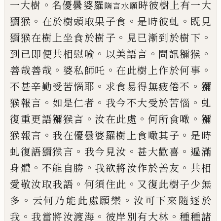
。
一大樹
名優曇婆羅
時彼樹上有一大
隋
言
水
願
。
。
。
獼猴
在
於樹頭取
果
子食
是時彼虬
既見
。
。
獼猴在樹
上坐食於樹子
見已
漸
到於樹下
。
。
。
到已即便
共相慰喻
以
美
語言
問訊獼猴
。
。
。
善哉善哉
婆私師吒
在此樹上作於何事
。
。
不甚辛勤受
苦惱耶
求食易得無疲倦不
獼
。
。
。
猴報言
如是
仁者
我今不大受於苦惱
虬
。
。
。
復重更語獼猴
言
汝在此處
何所食噉
獼
。
。
猴報言
我在優曇
婆羅樹上食噉
其
子
是時
。
。
。
虬復語獼猴言
我
今見汝
甚大歡喜
遍滿
。
。
。
身體
不能自勝
我欲
將汝作於善友
共相
。
。
愛敬汝取我語
何須住
此
又復此樹子少無
。
。
多
云何乃能此處願樂
汝可下來隨逐於
。
。
。
我
我當將汝渡海
彼岸別
有大林
種種諸