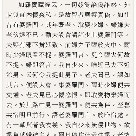
。
。
如雜寶藏經云
一切姦
滑
諂偽詐惑
外
。
。
狀似
直內懷姦私
是故智者應察真偽
如往
。
。
。
昔有
婆羅門
其年既老
耽娶少婦
婦嫌夫
。
。
老傍婬
不已
勸夫設會請諸少壯婆羅門等
。
。
夫疑有
邪
不肯延致
前婦之子墮於火中
爾
。
。
時少婦
眼看不捉
婆羅門言
兒今墮火何故
。
。
。
不捉
婦
即答言
我自少來
唯近己夫不近
。
。
。
餘男
云何
令我捉此男子
老夫聞已
謂如
。
。
。
其言
便設大
會
集婆羅門
爾時少婦便共
。
。
交通
老夫見已
心懷忿恨
即取寶物棄婦而
。
。
。
去
於其路中見
一婆羅門
便共為伴
至暮
。
。
。
共宿明旦前行
語
老婆羅門言
於昨宿處
。
。
有一草葉著我衣裳
我自少來無侵世物
欲
。
。
還草葉歸彼主人
爾
且停住待我往還
老婆