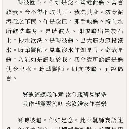
。
。
。
時彼園主
作如是念
善哉此龜
善言
。
。
。
教我
今
不得不取其言
我洗其身
勿令泥
。
。
。
污我之華
篋
作是念已
即手執龜
將向水
。
。
所欲洗龜身
是時彼人
即提龜出置於石
。
。
。
上
抄水欲洗
是
時彼龜
出大筋力忽投
沒
。
。
。
水
時華鬘師
見龜
沒水作如是言
奇哉是
。
。
龜
乃能如是誑
逗
於
我
我今還可誘誑是龜
。
。
。
使令出水
時華鬘師
即向彼龜
而說偈
。
言
賢龜諦聽我作意
汝今
親
舊甚眾多
我作華鬘繫汝咽
恣汝歸家作喜樂
。
。
爾時彼龜
作如是念
此華鬘師妄
語
誑