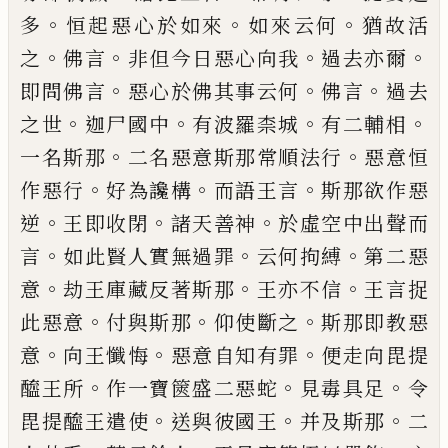
。
。
。
多
恒起惡心於如來
如來云何
猶故活
。
。
。
。
之
佛言
非但今日惡心向
我
過去亦爾
。
。
。
即問佛言
惡心於佛其事云何
佛言
過去
。
。
。
。
之世
迦尸國中
有波羅柰城
有二
輔相
。
。
一名斯那
二名惡意斯那常順法行
惡
意恒
。
。
。
作惡行
好為讒構
而語王言
斯那欲作
惡
。
。
。
逆
王即收閉
諸天善神
於虛空中出聲而
。
。
。
言
如此賢人實無過罪
云何拘縛
第二惡
。
。
。
意
劫王庫藏反著斯那
王亦不信
王言捉
。
。
。
此惡
意
付與斯那
仰使斷之
斯那即教惡
。
。
。
意
向王
懺悔
惡意自知有罪
便走向毘提
。
。
。
醯王所
作
一寶篋盛二惡蛇
見毒具足
令
。
。
。
毘提醯王遣
使
送與彼國王
并及斯那
二