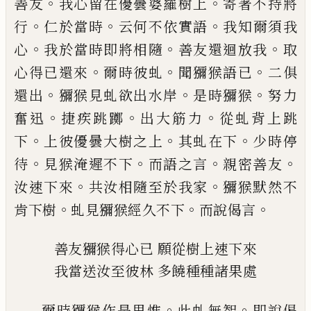
。
。
善友
我心留在優曇
婆羅樹上
寄著不持將
。
。
。
行
仁於當時
云何不
依實語
我知
爾
須
我
。
。
。
心
我於當時即將相
隨
善友還迴放我
取
。
。
。
心得已還來
爾
時彼
虬
聞獼猴語已
二俱
。
。
。
還出
獼猴見虬欲出水
岸
是時獼猴
努力
。
。
。
奮迅
捷疾跳躑
出大筋
力
從虬背上跳
。
。
。
下
上彼優曇大樹之上
其虬
在下
少時停
。
。
。
。
待
見猴淹遲不下
而語之言
親
密善友
。
。
汝速下來
共汝相隨至於我家
獼
猴默然不
。
。
。
肯下樹
虬見獼猴經久不下
而說
偈言
善友獼猴得心已
願從樹上速下來
我當送汝至彼林
多饒種種諸果處
。
。
爾時獼猴作是思惟
此虬無
智
即說偈