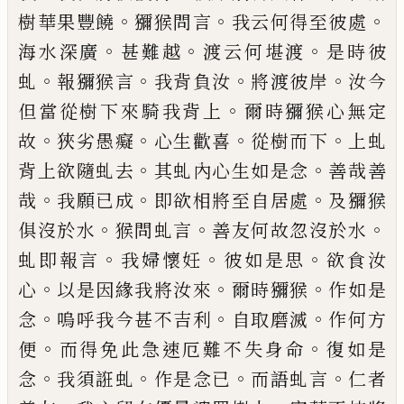
。
。
。
樹華果豐饒
獼猴問言
我云
何得至彼處
。
。
。
海水深廣
甚難越
渡云何堪渡
是時彼
。
。
。
。
虬
報獼猴言
我背負汝
將渡彼岸
汝
今
。
但當從樹下來騎我背上
爾時獼猴心無
定
。
。
。
。
故
狹劣愚癡
心生歡喜
從樹而下
上虬
。
。
背
上欲隨虬去
其虬內心生如是念
善哉善
。
。
。
哉
我願已成
即欲相將至自居處
及獼猴
。
。
。
俱沒
於水
猴問虬言
善友何故忽沒於水
。
。
。
虬即報
言
我婦懷妊
彼如是思
欲食汝
。
。
。
心
以是因
緣我將汝來
爾時獼猴
作如是
。
。
。
念
嗚呼我
今甚不吉利
自取磨滅
作何方
。
。
便
而得免此
急速厄難不失身命
復如是
。
。
。
。
念
我須誑虬
作
是念已
而語虬言
仁者