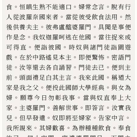
。
。
。
食
恒瞋生熟不能適口
婦常念言
脫
有行
。
。
人從波羅奈國來者
當從彼受飲食法
用
然
。
。
後供養夫主
彼弗盧醯婆羅門
具聞是
事便
。
。
作是念
我奴迦羅呵逃在他國
當往捉
來或
。
。
可得直
便詣彼國
時奴與諸門徒詣園
遊
。
。
。
戲
在於中路遙見本主
即便驚怖
密語門
。
。
。
徒
汝等還去各自誦習
門徒去已
便到主
。
。
。
前
頭面禮足白其主言
我來此國
稱道大
。
。
家是
我之父
便投此國師大學經典
與女為
。
。
婦
願
尊今日勿彰我事
當與奴直奉上大
。
。
。
。
家
主婆
羅門
善解世事
即答言
汝實我
。
。
。
。
兒
但早發
遣
奴即將至婦家
告家中言
。
。
。
我所親來
其婦
歡喜
為辦種種飲食
奉食