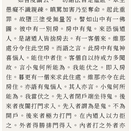
。
。
愚癡
不識親疎
瞋罵加害乃至奪命
起此重
。
。
罪
故
墮三塗受無量苦
譬如山中有一佛
。
。
。
圖
彼中
有一別房
房中有鬼
來恐惱道
。
。
。
人
是諸道人
皆捨房去
有一客僧來
維那
。
。
處分令住此空
房
而語之言
此房中有鬼神
。
。
喜惱人
能住中
者住
客僧自以持戒力多聞
。
。
。
故
言小鬼何所
能為
我能伏之
即入房
。
。
住
暮更有一僧來求
此住處
維那亦令在此
。
。
。
房住
亦語有鬼惱人
其人亦言
小鬼何所
。
。
。
能為
我當伏之
先入者
閉戶端坐待鬼
後
。
。
來者夜闇打門求入
先入
者謂為是鬼
不為
。
。
開戶
後來者極力打門
在
內道人以力拒
。
。
之
外者得勝排門得入
內者
打之外者亦