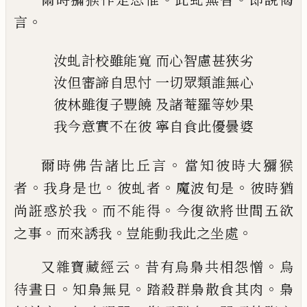
。
言
汝虬計校雖能寬
而心智慮甚狹劣
汝但審諦自思
忖
一切眾類誰無心
彼林雖復子豐饒
及諸菴羅等妙果
我今意實不在彼
寧自食此優曇婆
。
爾時佛告諸比丘言
當知彼時大獼猴
。
。
。
。
者
我
身是也
彼虬者
魔波旬是
彼時猶
。
。
尚誑惑於
我
而不能得
今復欲將世間五欲
。
。
。
之事
而來
誘我
豈能動我此之坐處
。
。
又雜寶藏經云
昔有烏梟共相怨憎
烏
。
。
。
待晝
日
知梟無見
踏殺群梟散食其肉
梟