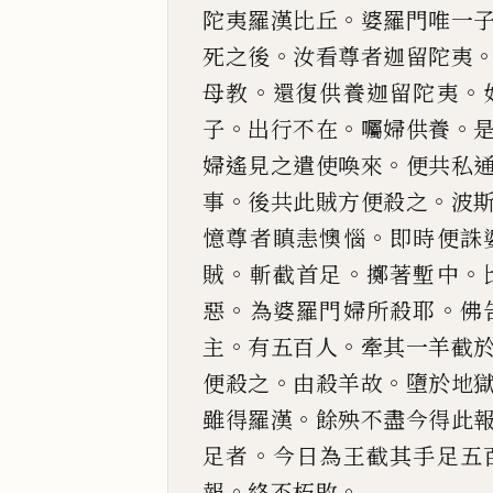
。
陀夷羅漢比丘
婆羅門
唯
一
。
死之後
汝看尊者迦留陀夷
。
。
母教
還復供養迦
留陀夷
。
。
。
子
出行不在
囑婦供養
。
婦遙見之遣使喚來
便共私
。
。
事
後共此賊方便殺之
波
。
憶尊者瞋恚
懊惱
即時便誅
。
。
。
賊
斬截首足
擲著塹中
。
。
惡
為婆羅門婦
所殺耶
佛
。
。
主
有五百人
牽其一羊截
。
。
便殺之
由殺羊
故
墮於地
。
雖得羅漢
餘殃不盡今得此
。
足者
今日為王
截其手足五
。
。
報
終不朽敗