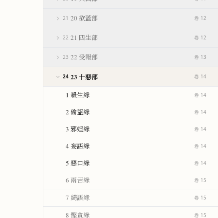
20 欲蓋部
21
卷 12
21 四生部
22
卷 12
22 受報部
23
卷 13
23 十惡部
24
卷 14
1 殺生緣
卷 14
2 偷盜緣
卷 14
3 邪婬緣
卷 14
4 妄語緣
卷 14
5 惡口緣
卷 14
6 兩舌緣
卷 15
7 綺語緣
卷 15
8 慳貪緣
卷 15