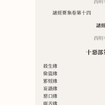
西明
諸經要集卷第十四
諸
西
明
十惡部
殺生緣
偷盜緣
邪婬緣
妄語緣
惡口
緣
兩舌緣