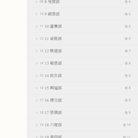
8 受齋部
09
卷 6
9 破齋部
10
卷 6
10 富貴部
11
卷 6
11 貧賤部
12
卷 6
12 獎道部
13
卷 7
13 報恩部
14
卷 8
14 放生部
15
卷 8
15 興福部
16
卷 8
16 擇交部
17
卷 9
17 思慎部
18
卷 9
18 六度部
19
卷 10
19 業因部
20
卷 11