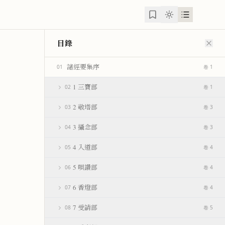
目錄
諸經要集序
01
卷 1
1 三寶部
02
卷 1
2 敬塔部
03
卷 3
3 攝念部
04
卷 3
4 入道部
05
卷 4
5 唄讚部
06
卷 4
6 香燈部
07
卷 4
7 受請部
08
卷 5