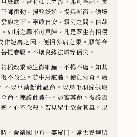
。
。
。
一旦威
武
當時如此之流
弗可為記
莫
。
。
。
者王師雷動
掃殄妖逆
揚兵
擁節
候境
。
。
。
。
雲旗之
下
寧敢自安
霜刃之間
信哉
。
。
命
如斯之罪不可具陳
凡是眾生
有相侵
。
。
或作短壽
之因
便招多病之果
願從今
。
。
為菩提眷屬
不壞良緣法城等侶
矣
。
。
。
若稻穀黍麥生微細
蟲
不
㨶
不磨
知其
。
。
。
。
復不殺生
若牛馬駝驢
擔負背脊
瘡
。
。
不以草藥斷此蟲命
以鳥毛羽洗拭取
。
。
。
其全命
兼護此驢牛
恐害其命
復護蟲
。
。
。
放逸
心不念殺
若見
眾生欲食其蟲
以
。
。
。
世時
舍衛國中有一
婆羅門
常供養迦留