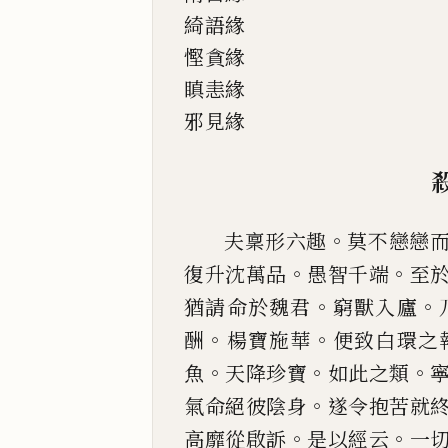
綺語緣
慳貪緣
瞋恚緣
邪見緣
。
夫稟形六趣
莫不戀戀
。
。
復
升
沈萬品
愚智千端
至
。
。
猶
請命於魏君
窮獸入廬
。
。
酬
楊寶施華
便致白環之
。
。
。
魚
天降
珍寶
如此之類
。
氣命絕彼陰身
遂令抱苦就
。
。
高靡
從啟訴
是以經云
一