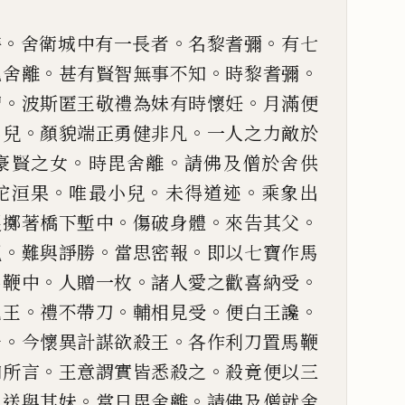
。
。
。
時
舍衛城中有一長
者
名黎耆彌
有七
。
。
。
毘舍離
甚有賢智無事不知
時黎耆彌
。
。
智
波斯匿王敬
禮為妹有時懷妊
月滿便
。
。
男兒
顏貌端正勇健非凡
一人之
力敵於
。
。
豪賢之女
時毘舍離
請
佛及僧於舍供
。
。
。
陀洹果
唯最小兒
未得道迹
乘
象出
。
。
。
捉擲著橋下
塹中
傷破身體
來告其父
。
。
。
親
難與諍勝
當思密報
即以七寶
作馬
。
。
。
馬鞭中
人
贈一枚
諸人愛之歡喜納受
。
。
。
。
見王
禮不帶刀
輔相見受
便白王
讒
。
。
千
今懷異計
謀欲殺王
各作利刀置馬鞭
。
。
如所言
王意謂實皆悉殺之
殺竟
便以三
。
。
。
送與其
妹
當日毘舍離
請佛及僧就舍