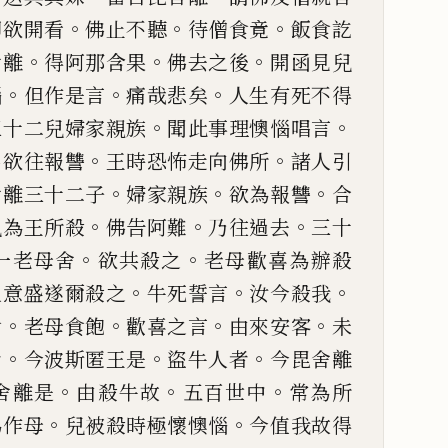
。
。
。
即欲開看
佛止不聽
待僧食
竟
飯食訖
。
。
。
舍離
得阿那含果
佛去之後
開函見兒
。
。
。
惱
但作是言
痛哉悲矣
人
生有死不得
。
。
三十
二兒婦家親族
聞此事理懊惱唱言
。
。
馬欲往報讐
王時恐怖
走向佛所
諸人引
。
。
。
舍離三十二子
婦家親族
欲為報讐
合
。
。
。
兒為王所殺
佛告阿
難
乃往過去
三十
。
。
一老母舍
欲共殺之
老母歡喜為辦殺
。
。
。
人意盛遂爾殺之
牛死
誓言
汝今殺我
。
。
。
。
食
老母食飽
歡喜之言
由來安客
未
。
。
。
者
今
波斯匿王是
盜
牛人者
今毘舍離
。
。
。
舍離是
由殺牛故
五百世中
常為所
。
。
為作母
兒被殺時極懷
懊惱
今值我故得