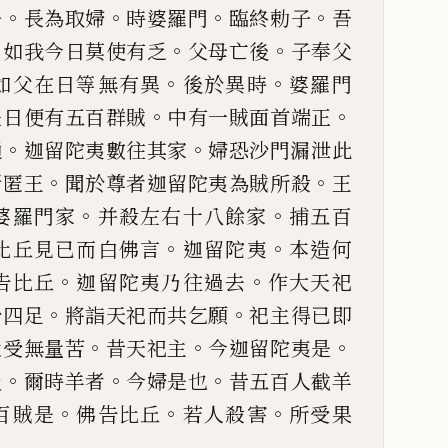
。
。
。
。
子
長為
取
婦
時婆羅門
臨終勅子
吾
。
。
。
如我今日莫使
有
乏
父母亡後
子奉父
。
。
如父在日等無有異
後於異時
婆羅
門
。
。
是日便有五百群
賊
中有一賊面首端正
。
。
通
迦留陀夷數往其家
婦恐沙門漏
泄
此
。
。
斯匿王
聞
於尊者迦留陀夷為賊所殺
王
。
。
婆羅門家
并殺左右十八餘
家
捕五百
。
。
比丘見已
而白佛言
迦留陀夷
本造何
。
。
告比丘
迦留陀夷乃往過去
作大
天祀
。
。
於四足
將詣
天祀而共乞願
祀主得已即
。
。
。
獄受無量苦
昔天祀主
今迦留陀
夷是
。
。
。
報
爾時羊
者
今婦是也
昔五百人截羊
。
。
。
百賊是
佛告比丘
若人殺害
所
受果