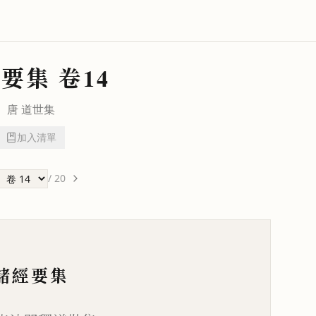
經要集
卷14
唐
道世
集
加入清單
/
20
諸經要集