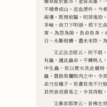
。
。
橫卓屍於都市
並皆英雄
。
。
不積骨成山
流血漂
杵
今
。
。
覘邊
既預前驅
叨居後勁
。
。
多嶮
故刀下叩
頭
矟下乞
。
。
。
害
為怨為隙
負命負身
。
。
。
日
永斷相
續
盡未來際
。
又正法念經云
何
不殺
。
。
有蟲
護此蟲命
不轉與
人
。
中生
蟲
若以漿水洗此瘡時
。
。
蟲
置餘臭爛敗肉之中
令
。
命乃
至蟻子
若晝若夜不行
。
其所食而貿易之
令其得
脫
。
又
鼻
柰耶律云
昔佛在