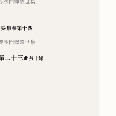
寺沙門釋道世集
經要集卷第
十四
寺沙門釋道
世
集
第二十三
此有十緣