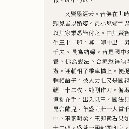
。
又賢愚經云
昔佛在世
。
頭
兒皆以婚娶
最小兒
婦字
。
以其家業悉皆付之
由其賢
。
生三十二卵
其一
卵中出一
。
。
千夫
長為納婦
皆是國中
。
。
養
佛為說法
合家悉得須
。
。
遊
逢輔相子乘車橋上
便
。
輔相語子
彼人力
壯又是國
。
。
鞭三十二枚
純
剛
作刀
著
。
。
恒捉在手
出入
見王
國法
。
毘舍離兒
年盛力壯一人當
。
。
中
事審明矣
王
即索看果
。
十二頭
盛著一函封閉印之