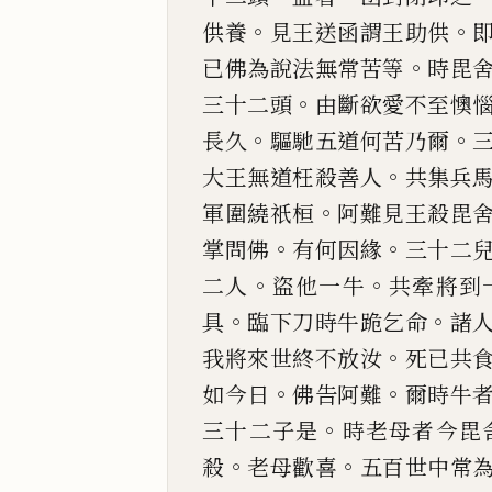
。
。
供養
見王送
函謂
王
助供
。
已佛為說法無常苦等
時毘
。
三十二頭
由斷欲愛不至懊
。
。
長久
驅馳五道何苦乃爾
。
大王無
道枉殺善人
共集兵
。
軍圍繞祇
桓
阿難見王殺
毘
。
。
掌
問佛
有何因緣
三十二
。
。
二人
盜他一牛
共牽將到
。
。
具
臨
下刀時牛跪乞命
諸
。
我將來世終不放汝
死已共
。
。
如今
日
佛告阿難
爾時牛
。
三十二子是
時老母者今
毘
。
。
殺
老
母歡喜
五百世中常