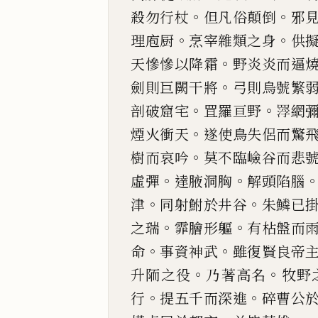
。
。
殺勿行杖
但凡俗顛倒
邪
。
。
理庖
厨
烹宰雜類之身
供
。
天
慘慘
以降霜
野炎炎而
逼
。
劍則巨闕干將
弓則烏號繁
。
。
剖破窟宅
罝
羅亘野
𮊑
網
。
煙火衝天
遂使鳥失侶而驚
。
樹而哀吟
莫不臨
嶮谷而悲
。
。
虛彈
達腋洞胸
解頭陷腦
。
。
津
同射鮒於井谷
朱鱗已
。
。
之瑞
霏膾形軀
有
枮
盤而
。
。
命
事資神武
雖復賢良帝
。
。
升陑之役
乃著高名
牧
野
。
。
行
提五千而
深進
碎曹公