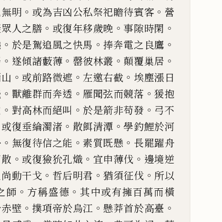
。
。
見
無明
或為吉凶公私祭祀瞻待賓客
營
。
。
。
擬眾人之膳
或復年移
歲晚
事隙時閑
。
。
。
燒
於是駕追風之
快
馬
捧奔電之良鷹
。
。
。
。
弱
遂傾諸藪薄
罄彼林叢
顛覆巢居
。
。
。
彌山
或前路微遮
左邀右截
埃塵漲
日
。
。
。
飛
獸離群而
奔透
雁聞弦而競落
猨抱
。
。
。
號
對高林而絕叫
於是箭非苟發
弓不
。
。
。
或復垂綸濁
渚
散餌清潭
學釣鯉於河
。
。
。
掛
無復
待
信之能
素質既懸
長罷
躍舟
。
。
。
雨散
或復
獫狁孔熾
宜
申
薄伐
邊境逆
。
。
。
主尚動干戈
哲后明君
猶須征
伐
所以
。
。
之師
方
稱盛德
其中或有擁百萬而橫
。
。
。
於
赤壁
撲項帝於烏江
懸莽
首於高臺