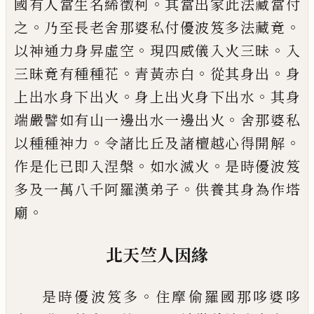
。
國有
人當生名絺
徵
柯
其當出家此法藏當付
。
。
之
乃至長老舍那婆私付優波笈多法藏竟
。
。
以
神通力身昇虛空
現四威儀入火三昧
入
。
。
。
三
昧竟有種種花
青黃赤白
從其身出
身
。
。
上
出水身下出火
身上出火身下出水
其身
。
端
嚴譬如有山一邊出水一邊出火
舍那婆私
。
。
以種種神力
令諸比丘及諸檀越心得開解
。
。
作是化已即入涅槃
如水滅火
是時優波笈
。
多及一萬八千阿羅漢弟子
供養其身為作
塔
。
廟
北天竺人因緣
。
是時優波笈多
住摩偷羅國那哆婆哆