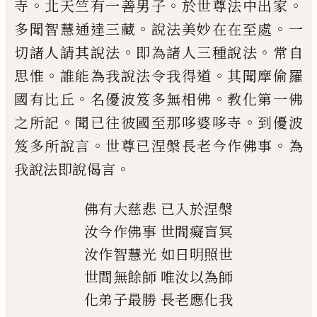
。
。
。
寺
北
天竺有一善男子
於世尊法中出家
。
。
多聞智
慧通達三藏
說法美妙在在至處
一
。
。
切諸人
請其說法
即為諸人三種說法
常自
。
。
思惟
誰
能為我說法令我得道
其聞摩偷羅
。
。
國有比
丘
名優波笈多無相佛
教化第一佛
。
。
之所記
聞已往彼國至那哆婆哆寺
到優波
。
。
笈多所
說言
世尊已涅槃長老今作佛事
為
。
我說法
即說偈言
佛有大慈悲
已入於涅槃
汝今作佛事
世間癡盲冥
汝作智慧光
如日明照世
世間無餘師
唯汝以為師
化弟子最勝
長老應化我