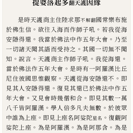
提婆落起多
因緣
翻天護
是時天護商主住陸求那
國常樂布施
不解翻
。
。
於
佛生信
欲往入海而作師子吼
若我從海
。
。
安
隱得還
我當於佛法中作五年大會
乃至
。
一
切諸天聞其語而受持之
其國一切無不聞
。
。
。
。
知
說言
天護商主作師子吼
我從海還
。
當
於佛法作五年大會
是時有一阿羅漢比丘
。
。
尼住彼國思惟觀察
天護從海安隱還不
即
。
見其人安隱得還
復見其還已於佛法
中
作
五
。
。
年大會
又見會時幾僧和合
即見其數
一萬
。
。
八千皆阿羅漢
學人倍多凡夫無數
於
彼眾
。
。
中誰為上座
即見上座名阿娑陀
復觀阿
星名
。
。
。
娑陀上座
為是阿羅漢
為是阿那含
為是