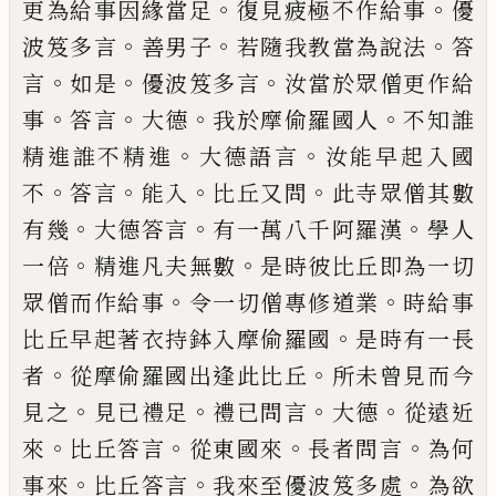
。
。
更為給事因緣當足
復見疲極不作給事
優
。
。
。
波笈多言
善男子
若
隨我教當為說法
答
。
。
。
言
如是
優波笈多言
汝
當於眾僧更作給
。
。
。
。
事
答言
大德
我於摩偷羅
國人
不知誰
。
。
精進誰不精進
大德語言
汝能
早起入國
。
。
。
。
不
答言
能入
比丘又問
此寺眾僧
其數
。
。
。
有幾
大德答言
有一萬八千阿羅漢
學
人
。
。
一倍
精進凡夫無數
是時彼比丘即為一
切
。
。
眾僧而作給事
令一切僧專修道業
時給
事
。
比丘早起著衣持鉢入摩偷羅國
是時有
一長
。
。
者
從摩偷羅國出逢此比丘
所未曾見
而今
。
。
。
。
見之
見已禮足
禮已問言
大德
從遠
近
。
。
。
。
來
比丘答言
從東國來
長者問言
為何
。
。
。
事
來
比丘答言
我來至優波笈多處
為欲