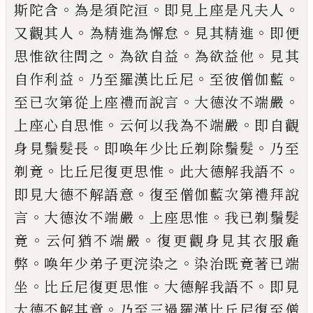
。
。
。
斯陀含
為是須陀洹
即見上座是凡夫
人
。
。
。
又觀其人
為精進為懈怠
見其精進
即便
。
。
。
思惟欲往問之
為欲自益
為欲益他
見其
。
。
。
自
作利益
乃至羅漢比丘尼
至彼僧伽藍
。
。
至已
次第從上座禮而說言
大德汝不端嚴
。
。
上座
心自思惟
云何以我為不端嚴
即自觀
。
。
身見
鬚髮長
即喚年少比丘剃除鬚髮
乃至
。
。
。
剃竟
比丘尼復更思惟
此大德解我語不
。
即見大
德不解語意
復至僧伽藍次第禮拜說
。
。
。
言
大
德汝不端嚴
上座思惟
我已剃鬚髮
。
。
竟
云何
猶不端嚴
復更觀身見其衣服麁
。
。
弊
喚年少
弟子更浣染之
染治既竟著已端
。
。
。
坐
比丘尼
復更思惟
大德解我語不
即見
。
大德不解其
意
乃至三過羅漢比丘尼復至僧