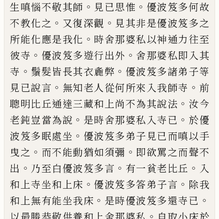
。
。
生嗔惱不敬其師
見已思惟
優波笈多
何故
。
。
不教化之
又復深觀
見其非是優波笈
多之
。
所能化應是我化
時舍那婆私以神通
力往至
。
。
彼寺
優波笈多遊行出外
舍那婆私
即入其
。
。
寺
鬚
髮皆長其衣麁弊
優波笈多
諸弟子等
。
。
見已說言
無知老人從何所來入
我師寺
前
。
聰明比丘通達三藏和上尚不為
其說法
汝今
。
。
老鈍豈當為說
是時舍那婆私
入寺已
於優
。
波笈多眠處坐
優波笈多弟子
見已而嗔以手
。
。
曳之
而不能動猶如須彌
即
欲罵之而聲不
。
。
。
出
乃至白優波笈多言
有一
貧老比丘
入
。
。
和上寺坐和上床
優波笈多答
弟子言
除我
。
。
和上無有能坐我床
是時優波
笈多還寺已
。
以最勝恭敬供養和上舍那婆
私
自取小床於