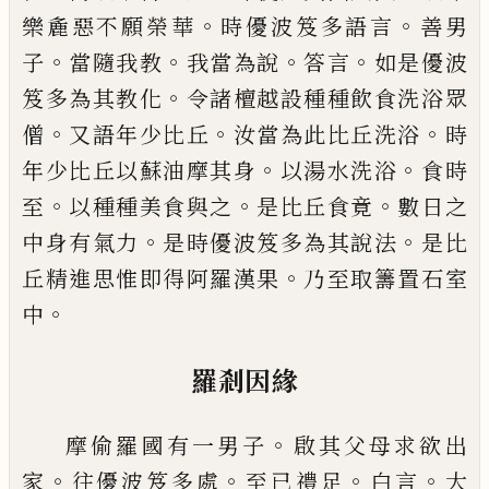
。
。
樂麁惡不願榮
華
時優波笈多語言
善男
。
。
。
。
子
當隨我教
我
當為說
答言
如是優波
。
笈多為其教化
令諸
檀越設種種飲食洗浴眾
。
。
。
僧
又語年少比丘
汝當為此比丘洗浴
時
。
。
年少比丘以
蘇
油摩
其身
以湯水洗浴
食時
。
。
。
至
以種種美食與之
是比丘食竟
數日之
。
。
中身有氣力
是時優波
笈多為其說法
是比
。
丘精進思惟即得阿羅
漢果
乃至取籌置石室
。
中
羅剎因緣
。
摩偷羅國有一男子
啟其父母求欲出
。
。
。
。
家
往
優波笈多處
至已禮足
白言
大