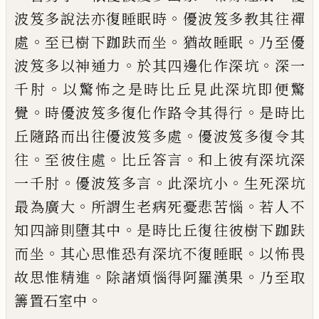
。
波笈多
說法亦復睡眠時
優波笈多教其往
禪
。
。
。
處
至
已樹下跏趺而坐
猶故睡眠
乃至優
。
。
波笈多
以神通力
於其四邊化作深坑
深一
。
千肘
以
驚怖之是時比丘見此深坑即便驚
。
。
覺
時優
波笈多復化作路令其得行
是時比
。
丘隨路
而出往優波笈多處
優波笈多復令其
。
。
。
往
至
彼住處
比丘答言
和上彼有深坑深
。
。
。
一千肘
優波笈多
言
此深坑小
生死深坑
。
。
最為廣
大
所謂生老病死憂悲苦惱
若人不
。
知四諦
則墮其中
是時比丘復往彼樹下跏趺
。
。
而坐
其心思惟恐有深坑不復睡眠
以怖畏
。
。
故思
惟精進
除諸煩惱得阿羅漢果
乃至取
。
籌置
石室中