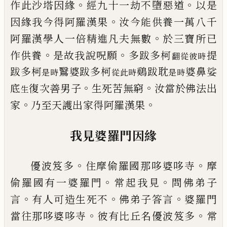
。
。
作此
沙塔因緣
經九十一劫不墮惡道
以是
。
因緣
我今得阿羅漢果
汝今能供養一萬八千
。
阿
羅漢學人一倍精進凡夫無數
於三寶所已
。
。
作供養
是故我說呪願
多跋多柯
提
翻從彼時
跋多柯
鷖婆跋多柯
鷄跋耽
婆鼻
娑
是時
從此時
是時
。
。
底
復次善男子
生死苦無窮
汝當於佛
法出
生
。
。
家
乃至天護出家得阿羅漢果
我見婆羅門因緣
。
。
優波笈多
住摩偷羅國那哆婆哆寺
摩
。
。
偷羅
國有一婆羅門
常起我見
問佛弟子
。
。
。
言
有人
可造生死不
佛弟子答言
婆羅門
。
。
當往那哆
婆哆寺
彼有比丘名優波笈多
常