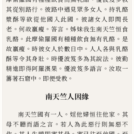
。
。
其從別路行
彼路中遇見眾多女人
持乳酪
。
漿酥等欲從他國入此國
彼諸女人即問長
。
。
。
老
何故羸瘦
答言
姊妹我生南天竺恒食
。
。
乳
酪
此摩偷羅國有種種飲食無有乳酪
是
。
。
故
羸瘦
時彼女人於數日中
人人各與乳酪
。
。
酥
等令其
身
壯
時優波笈多為其說法
彼勤
。
。
精
進即得阿羅漢果
優波笈多語言
汝取一
。
。
籌
著石窟中
即便受教
南天竺人因緣
。
。
南天竺國有一人
婬他婦恒往他家
其
。
母不
聽而語之言
若人為此惡行則無惡不
。
。
。