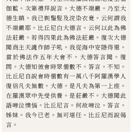
。
。
。
伽藍
次第
禮拜說言
大德不端嚴
乃至大
。
。
德生瞋
我已
剃鬚髮及浣染衣竟
云何謂我
。
。
不端嚴耶
比
丘尼白大德言
云何以此為佛
。
。
法莊嚴
若得
四果此為佛法莊嚴
復次大德
。
。
聞商主天護
作師子吼
我從海中安隱得還
。
。
當於佛法作
五年大會不
大德答言聞
復
。
。
。
。
問
大德知彼會
時眾僧數不
答言
不知
比丘尼自說會時僧
數有一萬八千阿羅漢學人
。
。
。
復倍凡夫無數
大德
是凡夫為第一上座
。
。
在羅漢眾中先受
供養
是莊嚴不
大德聞此
。
。
。
。
語啼泣懊惱
比丘
尼言
何故啼泣
答言
。
。
。
姊妹
我今已老
無可
堪任
比丘尼而說偈
。
言