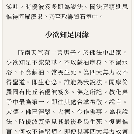
。
。
涕吐
時優波笈多
即為說法
聞法竟精進思
。
。
惟得阿羅漢果
乃
至取籌置石室中
少欲知足因緣
。
。
時南天竺有一善男子
於佛法中出家
。
。
少欲
知足不樂榮華
不以
蘇
油摩身
不湯水
。
。
。
浴
不食
蘇
油
常畏生死
為四大無力故不
。
。
。
得聖
道
即生心念
誰能為我說法
聞摩偷
。
。
羅國有
比丘名優波笈多
佛之所記
教化弟
。
。
。
子中最
為第一
即往其處合掌禮敬
說言
。
。
。
。
大德
佛已
涅槃
大德
今作佛事
為我說
。
。
法
時優波笈多
見其最後身畏生死
復思惟
。
。
言
何故不得聖
道
即便見其四大無力故常