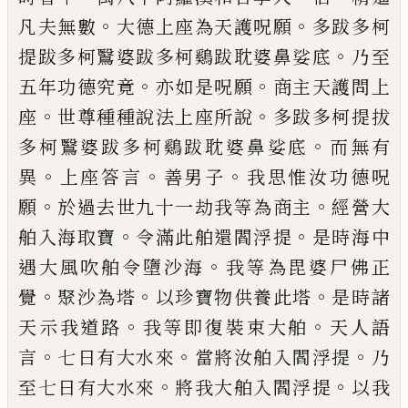
。
。
凡
夫無數
大德上座為天護呪願
多跋多柯
。
提
跋多柯鷖婆跋多柯鷄跋耽婆鼻娑底
乃至
。
。
五年功德究竟
亦如是呪願
商主天護問上
。
。
座
世尊種種說法上座所說
多跋多柯提
拔
。
多柯鷖婆跋多柯鷄跋耽婆鼻娑底
而無有
。
。
。
異
上座答言
善男子
我思惟汝功德呪
。
。
願
於
過去世九十一劫我等為商主
經營大
。
。
舶入
海取寶
令滿此舶還閻浮提
是時海中
。
遇大
風吹
舶
令墮沙海
我等為毘婆尸佛正
。
。
。
覺
聚沙為塔
以珍寶物供養此塔
是時諸
。
。
天
示我道路
我等即復裝
束
大舶
天人語
。
。
。
言
七日有大水來
當將汝舶入閻浮提
乃
。
。
至七
日有大水來
將我大舶入閻浮提
以我