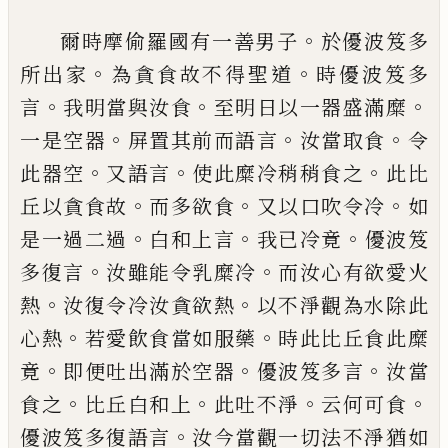
。
爾時摩偷羅國有一善男子
於優波笈多
。
。
所
出家
為貪食故不得聖道
時優波笈多
。
。
。
言
我
明
當與汝食
至明日以一器盛滿糜
。
。
。
一是空
器
屏置其前而語言
汝當取食
令
。
。
。
此器空
又語言
使此糜冷稍稍食之
此比
。
。
。
丘以貪食
故
而
多欲
食
又以口吹令冷
如
。
。
。
是一過二
過
白和上言
我已冷竟
優波笈
。
。
多復言
汝雖
能令乳糜冷
而汝心有欲愛火
。
。
熱
汝復令冷
汝貪欲熱
以不淨觀為水除此
。
。
心熱
若愛飲
食當如服藥
時此比丘食此糜
。
。
。
竟
即便吐出
滿於空器
優波笈多言
汝當
。
。
。
。
食之
比丘白和
上
此吐不淨
云何可食
。
優波笈多復語言
汝
今當觀一切法不淨猶如