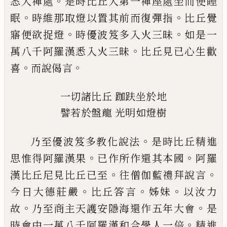
。
悉入禪處
是
時比丘入第一禪座處坐而便睡
。
。
眠
時維那取
燈以置其前而復彈指
比丘覺
。
。
寤
便欲捉燈
時優波笈多入火三昧
如是一
。
萬八千阿羅
漢悉入火三昧
比丘見已心生歡
。
。
喜
而說偈
言
一切諸比丘
跏趺坐於地
譬若於盤龍
光明如燈樹
。
乃至優波笈多教化說法
是時比丘精進
。
。
思
惟得阿羅漢果
已作所作還其本國
阿羅
。
。
漢
比丘尼見比丘已至
往僧伽藍禮拜說言
。
。
。
今
日大德莊嚴
比丘答言
姊妹
以汝力
。
。
故
乃
至商主天護安隱海還作五年大會
是
。
時會
中一萬八千阿羅漢和合學人一倍
精進