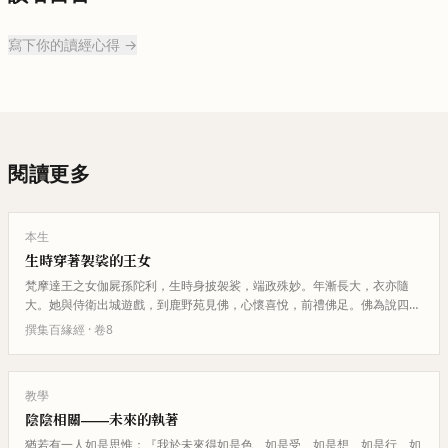
寫下你的讀經心得 →
閱讀更多
本生
生時穿著袈裟的王女
梵摩達王之女伽屍孫陀利，生時身披袈裟，端政殊妙。年漸長大，衣亦隨
大。她與侍衛出城遊戲，到鹿野苑見佛，心懷喜悅，前禮佛足。佛為說四諦
法，得須陀洹果。她懇求父王聽她…
撰集百緣經
· 卷
8
教學
陰陰相關——未來的執著
猶若有一人如是思惟：『我於未來得如是色、如是受、如是想、如是行、如