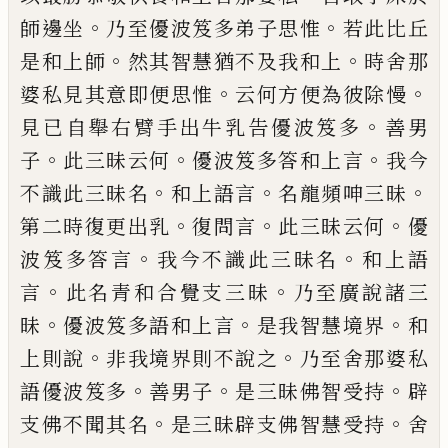
。
。
師邊坐
乃至優波笈多弟子
思惟
若此比丘
。
。
是和上師
然其智慧猶不及
我和上
時舍那
。
。
婆私見其意即便思惟
云何
方便為彼除慢
。
見已自舉右臂手出牛乳告
優波笈多
善男
。
。
。
子
此三昧云何
優波笈多答
和上言
我今
。
。
。
不識此三昧名
和上語言
名龍
頻呻三昧
。
。
。
第二時復更出乳
復問言
此三昧
云何
優
。
。
波笈多答言
我今不識此三昧名
和
上語
。
。
言
此名青和合覺支三昧
乃至廣說諸
三
。
。
。
昧
優波笈多語和上言
是我智慧境界
和
。
。
上則說
非我境界則不說之
乃至舍那婆私
。
。
。
語優波笈多
善男子
是三昧佛智受持
辟
。
。
支
佛不聞其名
是三昧辟支佛智慧受持
舍