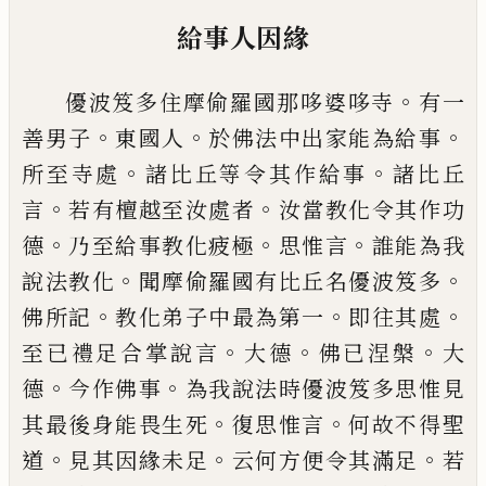
給事人因緣
。
優波笈多住摩偷羅國那哆婆哆寺
有一
。
。
。
善
男子
東國人
於佛法中出家能為給事
。
。
所至
寺處
諸比丘等令其作給事
諸比丘
。
。
言
若有
檀越至汝處者
汝當教化令其作功
。
。
。
德
乃至
給事教化疲極
思惟言
誰能為我
。
。
說法教化
聞摩偷羅國有比丘名優波笈多
。
。
。
佛所記
教
化弟子中最為第一
即往其處
。
。
。
至已禮足合
掌說言
大德
佛已涅槃
大
。
。
德
今作佛事
為
我說法時優波笈多思惟見
。
。
其最後身能畏生
死
復思惟言
何故不得聖
。
。
。
道
見其因緣未足
云何方便令其滿足
若