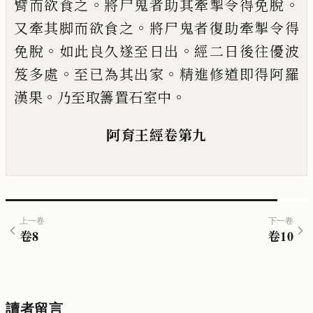
。
。
臂而欲食之
將尸鬼者助其
牽掣令得免脫
。
又牽其脚而欲食之
將尸鬼
者復助牽掣令得
。
。
免脫
如此良久遂至日出
經二日後往優波
。
。
笈多處
至已為其出家
精
進修道即得阿羅
。
。
漢果
乃至取籌置石室
中
阿育王經卷第九
上一卷
下一卷
卷
8
卷
10
讀者留言