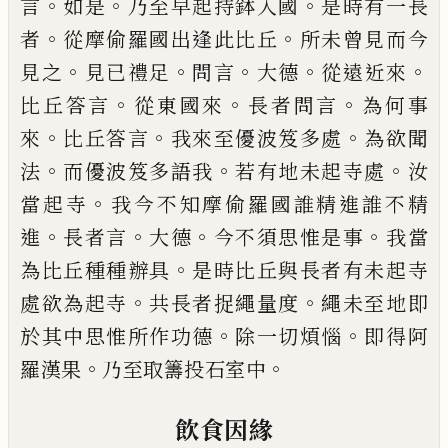
。
。
。
言
如是
乃至早起持鉢入國
是時
有一長
。
。
者
從摩偷
羅
國出逢此比丘
所未
曾見而今
。
。
。
。
。
見之
見已禮足
問言
大德
從遠
近來
。
。
。
比丘答言
從東國來
長者問言
為何
事
。
。
。
來
比丘答言
我來至優波笈多處
為欲聞
。
。
。
法
而優波笈多語我
若有地未起寺處
汝
。
當
起寺
我今不知摩偷羅國誰精進誰不精
。
。
。
。
進
長者言
大德
今不須思惟是事
我當
。
為比丘
種種辦具
是時比丘與長者有未起寺
。
。
處欲
為起寺
共長者捉繩量度
繩未至地即
。
。
於其
中思惟所作功德
除一切煩惱
即得阿
。
。
羅漢
果
乃至取籌投石室中
飲食因緣