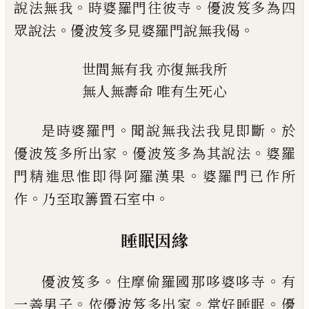
。
。
說法無我
時婆羅門往彼寺
優波笈多為四
。
。
眾說法
優
波笈多見婆羅門說無我偈
世間無有我
亦復無我所
無人無壽命
唯有生死心
。
。
是時婆羅門
聞說無我法我見即斷
於
。
。
優波
笈多所出家
優波笈多為其說法
婆羅
。
門精
進思惟即得阿羅漢果
婆羅門已作所
。
。
作
乃
至取籌置石
室
中
睡眠因緣
。
。
優波笈多
住摩偷羅國那哆婆哆寺
有
。
。
。
一善
男子
依優波笈多出家
常好睡眠
優