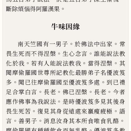
。
斷除煩惱
得阿羅漢果
牛味因緣
。
。
南天竺國有一男子
於佛法
中
出家
常
。
。
畏
生死而不得涅槃
生心念言
誰能說法教
。
。
。
化
於我
若有人能說法教我
當得涅槃
其
聞摩
偷羅國世尊所記教化最勝弟子名優波笈
。
。
多
聞已往摩偷羅國至優波笈多處
到已禮
。
。
。
。
足合掌白言
長老
佛已涅槃
長老
今者
。
應作
佛事為我說法
是時優波笈多見其後身
。
。
畏
生死苦
復見其身從遠處來羸瘦疲極
語
。
。
。
言
善男子
消息汝身其本所食唯
食
乳酪
。
摩
偷羅國有種種飲食而無乳酪
優波笈多教