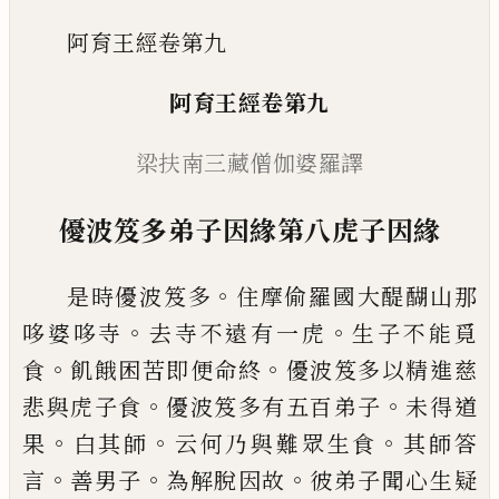
阿育王經卷第九
阿育王經卷第九
梁扶南三藏僧伽婆羅譯
優波笈多弟子
因緣第八
虎子因緣
。
是時優波笈多
住摩偷羅國大醍醐山那
。
。
哆
婆哆寺
去寺不遠有一虎
生子不能覓
。
。
食
飢
餓困苦即便命終
優波笈多以精進慈
。
。
悲與
虎子食
優波笈多有五百弟子
未得道
。
。
。
果
白其
師
云何乃與難眾生食
其師答
。
。
。
言
善
男子
為解脫因故
彼弟子聞心生疑