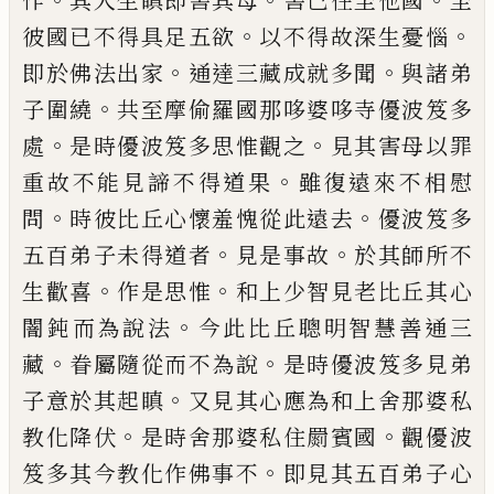
作
其
人生瞋即害其母
害已往至他國
至
。
。
彼國已
不得具足五欲
以不得故深生憂惱
。
。
即於佛
法出家
通達三藏成就多聞
與諸弟
。
子圍
繞
共至摩偷羅國那哆婆哆寺優波笈多
。
。
處
是時優波笈多思惟觀之
見其害母以罪
。
重
故不能見諦不得道果
雖復遠來不相慰
。
。
問
時彼比丘心懷羞愧從此遠去
優波笈多
。
。
五
百弟子未得道者
見是事故
於其師所不
。
。
生
歡喜
作是思惟
和上
少智見老比丘其心
。
闇鈍而為說法
今此比丘聰明智慧善通三
。
。
藏
眷屬隨從而不為說
是時優波笈多見弟
。
子意於其起瞋
又見其心應為和上舍那婆
私
。
。
教化降伏
是時舍那婆私住罽賓國
觀優
波
。
笈多其今教化作佛事不
即見其五百弟
子心