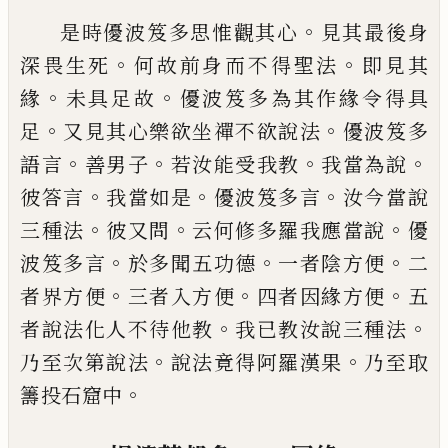
。
是時優波笈多思惟觀其心
見其最後身
。
。
深
畏生死
何故前身而不得聖法
即見其
。
。
緣
未
具足故
優波笈多為其作緣令得具
。
。
足
又見
其心樂欲坐禪不欲說法
優波笈多
。
。
。
。
語言
善
男子
若汝能受我教
我當為說
。
。
。
彼答言
我
當如是
優波笈多言
汝今當說
。
。
。
三種法
彼
又問
云何修多羅我應當說
優
。
。
。
波笈多言
於
多聞五功德
一者陰方便
二
。
。
。
者界方便
三者
入方便
四者因緣方便
五
。
。
者說法化人
不
待
他教
我已教汝說三種法
。
。
乃至次第說法
說
法竟得阿羅漢果
乃至取
。
籌投石窟中