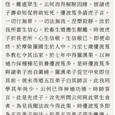
。
。
。
怪
難處
眾生
云何而得解脫因緣
彼諸虎
。
。
子壽命短
促將欲近死
優波笈多語虎子言
。
。
。
一切行無
常
一切法無我
涅槃寂靜
汝
於
。
。
我所當生
信心
於畜生道應生厭離
時彼虎
。
。
。
子於長老
所
心生信敬
生信敬已
即便命
。
。
終
於摩偷羅
國生於人中
乃至七歲優波笈
。
。
多教化令其
出家
於七年中得羅漢果
以神
。
通力採種種
花供養優波笈多
是時優波笈多
。
與諸弟子
而自圍繞
羅漢弟子從空中來即住
。
。
其前
彼
未得道五百弟子白其師言
此我同
。
。
學其年
尚少
云何已得神通功德
時師答
。
。
言
此是先
虎子
汝先所問云何與此眾生食
。
。
者
為見我
聞法故今得此果
時優波笈多即
。
。
為五百弟
子說法
於是五百弟子深生慚愧