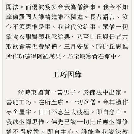
。
。
聞法
而優波笈多令我為僧給事
我今不知
。
。
摩偷
羅國人誰精進誰不精進
長者語言
汝
。
。
今不
須思惟是事
我當代汝給事
眾僧一切
。
飲食
衣服醫藥我悉給與
乃至比丘與長者共
。
。
取
飲食等供養眾僧
三月安居
時比丘思惟
。
。
所
作功德得阿羅漢果
乃至取籌置石
窟
中
工巧因緣
。
。
爾時東國有一善男子
於佛法中出家
。
。
。
善能
工巧
在所至處
一切眾僧
令其造作
。
。
。
寺舍屋
宇
日日不息生大疲極
即自念言
。
我欲坐禪
思惟
佛先已說一切比丘應坐禪修
。
。
道不得
放逸
即自生心
誰能為我說法教