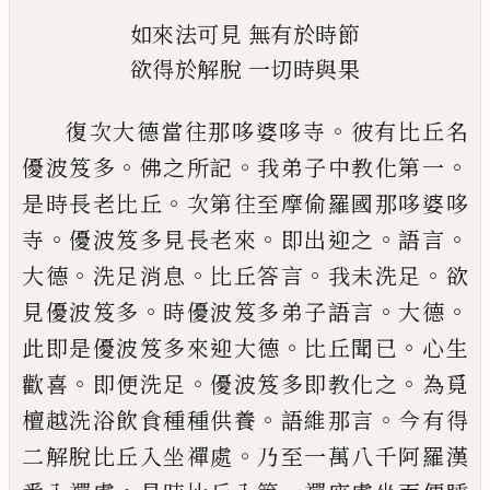
如來法可見
無有於時節
欲得於解脫
一切時與果
。
復次大德當往那哆婆哆寺
彼有比丘名
。
。
。
優
波笈多
佛之所記
我弟子中教化第一
。
是時
長老比丘
次第往至摩偷羅國那哆婆哆
。
。
。
。
寺
優波笈多見長老來
即出迎之
語言
。
。
。
。
大德
洗足消息
比丘答言
我未洗足
欲
。
。
。
見優波笈
多
時優波笈多弟子語言
大德
。
。
此即是優波
笈多來迎大德
比丘聞已
心生
。
。
。
歡喜
即便洗
足
優波笈多即教化之
為覓
。
。
檀越洗浴飲食
種種供養
語維那言
今有得
。
二解脫比丘入
坐禪處
乃至一萬八千阿羅漢