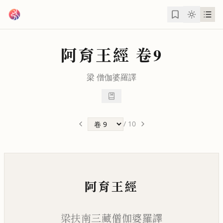
跳到主要內容
阿育王經
卷9
梁
僧伽婆羅
譯
/
10
阿育王經
梁扶南三藏僧伽婆羅譯