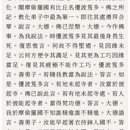
。
。
化
聞摩
偷羅國有比丘名優波笈多
佛之所
。
。
記
教化
弟子中最為第一
即往其處禮拜合
。
。
。
。
。
掌
說言
大德
佛已涅槃
大德
今作佛
。
。
事
為我說法
時優波笈多見其最後身畏生
。
。
。
死
復思惟言
何故不得聖道
見因緣未
。
。
足
云何方便令其
滿足
見其更為工巧因緣
。
。
當足
復見其疲極
不能作工巧
優波笈多
。
。
。
。
言
善男子
若隨我
教當為說法
答言
如
。
。
。
是
優波笈多言
若地未
起寺者
汝當於彼
。
。
。
起寺
佛已說此言
若有地
未起寺處
若人
。
。
。
。
於彼能起寺者
當得梵功德
答言
大德
。
我於摩偷羅國不知誰精進誰不
精進
大德語
。
。
。
言
善男子
汝能早起著衣持鉢
入國不
答