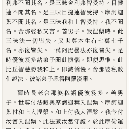
。
。
利
弗不聞其名
是三昧舍利弗智受持
目揵
。
。
連
不聞其名
是三昧目揵連智受持
摩訶迦
。
。
葉
不聞其名
是三昧我和上智受持
我不聞
。
。
。
。
名
舍那婆私又言
善男子
我涅槃時
此
。
三昧法
一切皆失
又世尊本生有七萬七千
。
。
。
名
亦復
皆失
一萬阿毘曇法亦復皆失
是
。
。
時優波笈
多諸弟子聞此懊惱
即便思惟
此
。
。
比丘智慧
勝我和上
即滅憍慢
舍那婆私教
。
。
化說法
彼
諸弟子悉得阿羅漢果
。
爾時長老舍那婆私語優波笈多
善男
。
。
子
世
尊付法藏與摩訶迦葉入涅槃
摩訶迦
。
。
葉付
和上入涅槃
和上付我入涅槃
我今付
。
。
汝當
入涅槃
此法藏汝當守護
於此摩偷羅