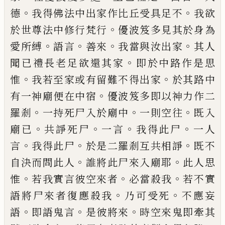
。
。
德
我得佛法
中出家作比丘受具足不
我欲
。
於世尊法中
修行梵行
優波笈多見其於身為
。
。
。
。
愛所縛
語
言
善來
我當與汝出家
其人
。
聞已禮長老足
欲還其家
即於中路作是思
。
。
惟
我若至家或
有留難不得出家
於其路中
。
有一神廟便在
中宿
優波笈多即以神力作二
。
。
。
羅剎
一持死
尸入於廟中
一則空往
既入
。
。
。
。
廟已
共諍死尸
一言
我得此尸
一人
。
。
。
言
我得此尸
於是二羅
剎互共相諍
既
不
。
。
自決而問此人
誰將此
尸來入廟耶
此人思
。
。
。
惟
若我實言彼空來者
必當殺我
若不實
。
。
語將尸來者復應殺我
乃
可受死
不
應
妄
。
。
。
語
即語鬼言
是彼將來
時
空來鬼即牽其