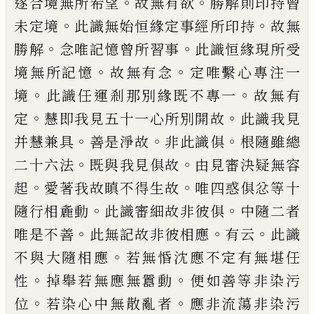
。
。
遂合
境無所希望
故無有欲
勝解則印持曾
。
。
未定
境
此識無始恒緣定事經所印持
故無
。
。
勝解
念唯記憶曾所習事
此識恒緣現所受
。
。
境無
所記憶
故無有念
定唯繫心專注一
。
。
境
此識
任運剎那別緣既不專一
故無有
。
。
定
慧即我
見五十一心所別開故
此識我見
。
。
。
并慧兼具
善是淨故
非此識俱
根隨雖總
。
。
二十六法
既
與我見俱故
由見審決疑無容
。
。
起
愛著我故
瞋不得生故
唯四惑俱忿等十
。
。
隨行相麁動
此識審細故非彼俱
中隨二者
。
。
。
唯是不善
此
無記故非彼相應
有云
此識
。
不與大隨相應
若無惛沈應不定有無堪任
。
。
性
掉舉若無應
無囂動
便如善等非染污
。
。
位
若染心中無散
亂者
應非流蕩非染污