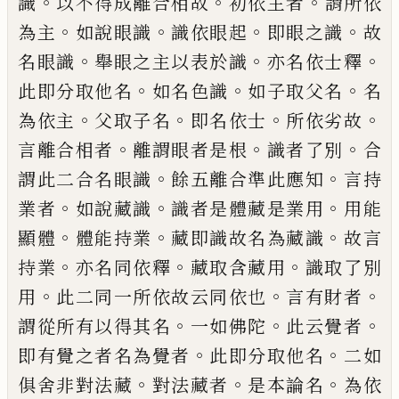
。
。
。
識
以不得成
離合相故
初依主者
謂所依
。
。
。
。
為主
如說眼識
識依眼起
即眼之識
故
。
。
。
名眼識
舉眼之主以
表於識
亦名依士釋
。
。
。
此即分取他名
如名色
識
如子取父名
名
。
。
。
。
為依主
父取子名
即名依
士
所依劣故
。
。
。
言離合相者
離謂眼者是根
識
者了別
合
。
。
謂此二合名眼識
餘五離合準此
應知
言持
。
。
。
業者
如說藏識
識者是體藏是業
用
用能
。
。
。
顯體
體能持業
藏即識故名為藏識
故言
。
。
。
持業
亦名同依釋
藏取含藏用
識取了
別
。
。
。
用
此二同一所依故云同依也
言有財者
。
。
。
謂從所有以得其名
一如佛陀
此云覺者
。
。
即
有覺之者名為覺者
此即分取他名
二如
。
。
。
俱
舍非對法藏
對法藏者
是本論名
為依