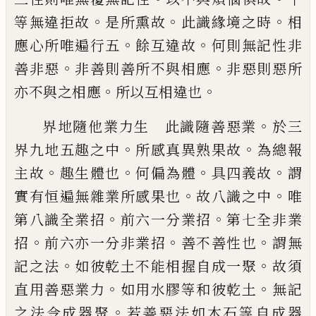
。
。
。
等
無違拒故
是所熏故
此識緣境之時
相
。
。
應心
所唯遍行五
餘互違故
何則無記性非
。
。
善非
惡
非善則善所不與相應
非惡則惡所
。
。
亦不
與之相應
所以互相違也
。
界地隨他業力生 此識隨善惡業
於三
。
。
界
九地五趣之中
所感真異熟果故
為總報
。
。
。
。
主
故
趣生體也
何偏為體
具四義故
謂
。
。
實有恒
遍無雜業所感果也
故八識之中
唯
。
。
第八識
全業招
前六一分業招
第七全非業
。
。
。
招
前六
亦一分非業招
善不善性也
謂無
。
。
記之法
如
彼乾土不能相握自成一聚
故須
。
。
直用善惡
業力
如用水膠等和彼乾土
無記
。
之法令成
器聚
若善惡法如木石等自成器