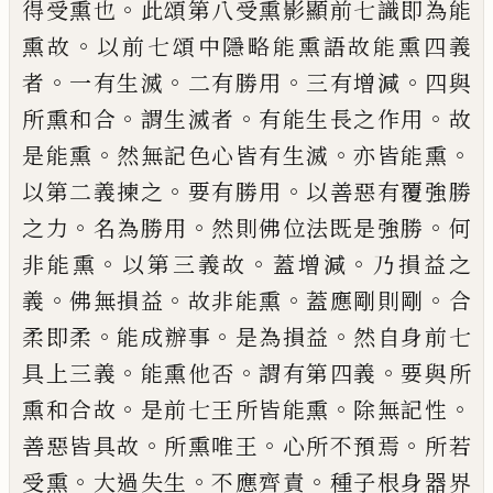
。
得受熏也
此頌第八
受熏影顯前七識即為能
。
熏故
以前七頌中
隱略能熏語故能熏四義
。
。
。
。
者
一有生滅
二有
勝用
三有增減
四與
。
。
。
所熏和合
謂生滅者
有
能生長之作用
故
。
。
。
是能熏
然無記色心皆有
生滅
亦皆能熏
。
。
以第二義揀之
要有勝用
以
善惡有覆強勝
。
。
。
之力
名為勝用
然則佛位法
既是強勝
何
。
。
。
非能熏
以第三義故
蓋增減
乃
損益之
。
。
。
。
義
佛無損益
故非能熏
蓋應剛則剛
合
。
。
。
柔即柔
能成辦事
是為損益
然自身前
七
。
。
。
具上三義
能熏他否
謂有第四義
要與所
。
。
。
熏和合故
是前七王所皆能熏
除無記性
。
。
。
善
惡皆具故
所熏唯王
心所不預焉
所若
。
。
。
受熏
大過失生
不應齊責
種子根身器界