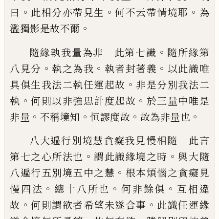
。
。
。
曰
此相分亦帶見生
何不云帶情境耶
為
。
濫獨影是故不爾
。
隨緣執我量為非 此第七識
隨所緣第
。
。
。
八
見分
執之為我
執者封著義
以此識唯
。
具俱
生我法二執任運起故
非是分別我法二
。
。
執
何則以非強思計度起故
於三量中唯是
。
。
。
。
非
量
不稱境知
恒謬度故
故為非量也
八大遍行別境慧貪癡我見慢相隨 此言
。
。
第
七之心所法也
謂此識緣境之時
與大隨
。
八
遍行五別境五中之慧
根本煩惱之貪癡見
。
。
。
慢四法
總十八所也
何非餘俱
互相違
。
。
故
何
則謂欲者希望未遂合事
此識任運緣