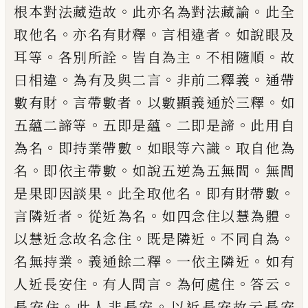
。
。
根本
對法藏造故
此亦名為對法藏論
此全
。
。
。
取他
名
亦名有財釋
言相違者
如說眼及
。
。
。
。
耳等
各
別所詮
皆自為主
不相隨順
故
。
。
。
曰相違
為有
及與二言
非前二釋義
通帶
。
。
。
數有財
言帶數
者
以數顯義通於三釋
如
。
。
。
五蘊二諦等
五即
是蘊
二即是諦
此用自
。
。
。
為名
即持業帶數
如
眼等六識
取自他為
。
。
。
名
即依主帶數
如說五
逆為五無間
無間
。
。
。
是果即因談果
此全取他
名
即有財帶數
。
。
。
言隣近者
從近為名
如四念
住以慧為體
。
。
。
以慧近念故名念住
既是隣近
不同自為
。
。
。
名無持業
義通餘二釋
一依主隣
近
如有
。
。
。
。
人近長安住
有人問言
為何處住
答
云
。
。
長安住
此人非長安
以近長安故云長安