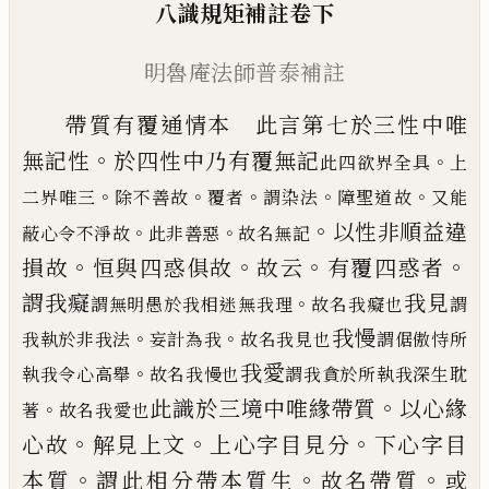
八識規矩補註卷下
明魯庵法師普泰補註
帶質有覆通情本 此言第七於三性中唯
。
無
記性
於四性中乃有覆無記
。
此四欲界全具
上
。
。
。
。
。
二界唯三
除不善故
覆者
謂染法
障聖道故
又能
。
以性非順益違
。
。
蔽心令不淨故
此非善惡
故名無記
。
。
。
。
損
故
恒與四惑俱故
故云
有覆四惑者
謂我癡
我見
。
謂無明愚於我相迷無我理
故名我癡也
謂
我慢
。
。
我執於非我法
妄計為我
故名我見也
謂倨傲恃所
我愛
。
執我令心高舉
故名我慢也
謂我貪於所執我深生耽
。
此識
於三境中唯緣帶質
以心緣
。
著
故名我愛也
。
。
。
心故
解見上文
上心字目見分
下心字目
。
。
。
本質
謂此相分帶
本質生
故名帶質
或