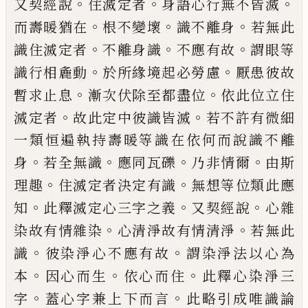
。
。
。
又契經
說
住滅定者
身語心行無不皆滅
。
。
。
而壽暖猶
在
根不變壞
識不離身
若無此
。
。
。
識住滅定者
不離身識
不應有故
謂眼等
。
。
識行相麁動
於
所緣境起必勞慮
厭患彼故
。
。
暫求止息
漸次
伏除至都盡位
依此位立住
。
。
滅定者
故此定
中彼識皆滅
若不許有微細
一類恒遍執持
壽暖等識在依何而說識不離
。
。
。
。
身
若全無識
應同瓦礫
乃非情爾
由斯
。
。
理趣
住滅定者決
定有識
無想等位類此應
。
。
。
知
此釋滅定心三
字之義
又契經說
心雜
。
。
染故有情雜染
心清
淨故有情清淨
若無此
。
。
識
彼染淨心不應有
故
謂染淨法以心為
。
。
。
本
因心而生
依心而住
此釋心染淨三
。
。
字
蓋心字兼上下而言
此略
引成唯識論