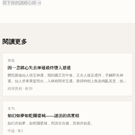
寫下你的讀經心得 →
閱讀更多
果報
因一念瞋心失去神通最終墮入惡道
欝陀羅伽仙人得五神通，飛到國王宮中食。王夫人接足禮拜，手觸即失神
通。仙人求車乘駕而出，入林樹間求五通。垂得時樹上鳥急鳴亂其意，捨樹
至水邊求定，復聞魚鬪動水聲。仙…
經律異相
· 卷
39
名句
如幻如夢如乾闥婆城——諸法的真實相
如幻亦如夢，如乾闥婆城，所說生住滅，其相亦如是。
中論
· 卷
2