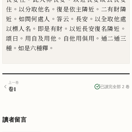
。
。
。
住
以分取他名
復是依主隣近
二有財隣
。
。
。
。
近
如問何處人
答云
長安
以全取他處
。
。
。
以標人
名
即是有財
以近長安復名隣近
。
。
。
頌曰
用自
及用他
自他用俱用
通二通三
。
。
種
如是六種
釋
上一卷
已讀完全部
2
卷
卷
1
讀者留言