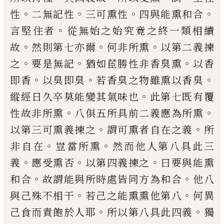
。
。
。
。
性
二
無記性
三可熏性
四與能熏和合
。
言堅住者
從無始之始究竟之終一類相續
。
。
。
故
然則第
七亦爾
何非所熏
以第二義揀
。
。
。
之
要是無記
猶如茞勝性非香臭熏
以香
。
。
。
即香
以臭即臭
若香臭之物雖熏以香臭
。
縱經日久卒莫能
變其氣味也
此第七既有覆
。
。
性故非所熏
八
俱五所具前二義應為所熏
。
。
以第三可熏義
揀之
謂可熏者自
在
之義
所
。
。
非自在
豈當所
熏
然而他人第八具此三
。
。
。
義
應受熏否
以第
四義揀之
曰要與能熏
。
。
和合
故謂能與所時
處皆同方為和合
他八
。
。
與己殊不相干
若己
之能熏熏他第八
何異
。
。
己食而責飽於人耶
所以第八具此四義
獨