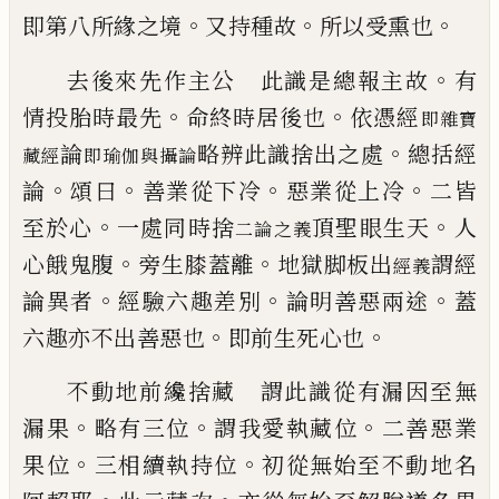
。
。
。
即第八
所緣之境
又持種故
所以受熏也
。
去後來先作主公 此識是總報主故
有
。
。
情
投胎時最先
命終時居後也
依憑經
即雜寶
。
論
略辨此識捨出之處
總括經
藏經
即瑜伽與攝論
。
。
。
。
論
頌曰
善
業從下冷
惡業從上冷
二皆
。
。
至於心
一處同
時捨
頂聖眼生天
人
二論之義
。
。
心餓鬼腹
旁生膝蓋
離
地獄脚板出
謂經
經義
。
。
。
論異者
經驗六趣差
別
論明善惡兩途
蓋
。
。
六趣亦不出善惡也
即
前生死心也
不動地前纔捨藏 謂此識從有漏因至無
。
。
。
漏
果
略有三位
謂我愛執藏位
二善惡業
。
。
果位
三相續執持位
初從無始至不動地名