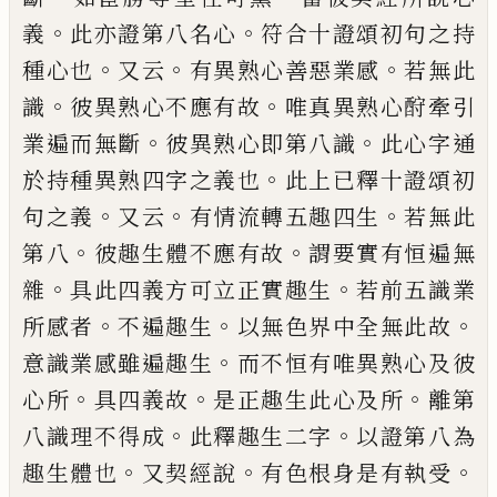
。
。
義
此亦證第八名心
符合十
證頌初句之持
。
。
。
種心也
又云
有異熟心善惡
業感
若無此
。
。
識
彼異熟心不應有故
唯真異
熟心酧牽引
。
。
業遍而無斷
彼異熟心即第八
識
此心字通
。
於持種異熟四字之義也
此上
已釋十證頌初
。
。
。
句之義
又云
有情流轉五趣
四生
若無此
。
。
第八
彼趣生體不應有故
謂要
實有恒遍無
。
。
雜
具此四義方可立正實趣生
若前五識業
。
。
。
所感者
不遍趣生
以無色界中
全無此故
。
意識業感雖遍趣生
而不恒有唯
異熟心及彼
。
。
。
心所
具四義故
是正趣生此心
及所
離第
。
。
八識理不得成
此釋趣生二字
以
證第八為
。
。
。
趣生體也
又契經說
有色根身是
有執受