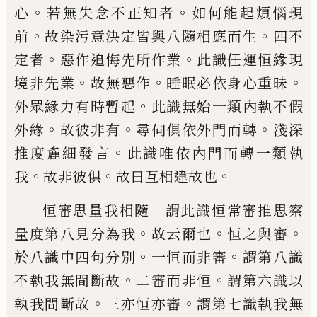
。
。
心
若無失念不正知
者
如何能起煩惱現
。
。
前
故染污意決定皆與
八隨相應而生
四不
。
。
定者
惡作追悔先所作
業
此識任運恒緣現
。
。
。
境非先業
故無惡作
睡
眠必依身心重昧
。
外眾緣力有時暫起
此識
無始一類內執不假
。
。
。
外緣
故彼非有
尋伺俱
依外門而轉
淺深
。
推度麁細發言
此識唯依
內門而轉一類執
。
。
。
我
故非彼俱
故曰互相違
故也
恒審思量我相隨 謂此識恒常審推思察
。
。
。
量
度第八見分為我
故云爾也
恒之與審
。
。
於八
識中四句分別
一恒而非審
謂第八識
。
。
不執
我無間斷故
二審而非恒
謂第六識以
。
。
執我
間斷故
三亦恒亦審
謂第七識執我無