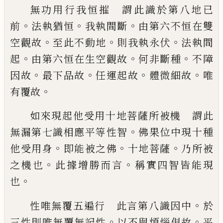
無功用行我恒摧 謂此識於第八地已
。
。
。
前
法執猶恒
我執間斷
由第六不恒在雙
。
。
。
空觀
故
至此不動地
則我執永伏
法執間
。
。
。
起
由第
六恒在生空觀故
何非斷種
不障
。
。
。
。
因故
最下
品故
任運起故
體微細故
唯
。
有覆故
如來現起他受用十地菩薩所被機 謂此
。
無
漏第七識相應平等性智
佛果位中現十種
。
。
。
他受用身
即能被之佛
十地菩薩
乃所被
。
。
之
機也
此據增勝而言
稱實四智皆能現
。
也
。
性唯無覆五遍行 此言第八識因中
於
。
。
三
性則唯無覆無記性
以不與煩惱俱故
平