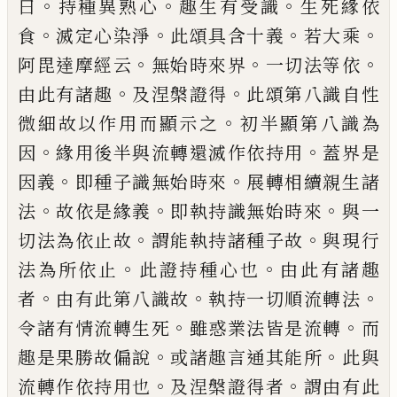
。
。
。
曰
持種
異熟心
趣生有受識
生死緣依
。
。
。
。
食
滅定心染
淨
此頌具含十義
若大乘
。
。
。
阿毘達摩經云
無
始時來界
一切法等依
。
。
由此有諸趣
及涅槃
證得
此頌第八識自性
。
微細故以作用而顯
示之
初半顯第八識為
。
。
因
緣用後半與流轉
還滅作依持用
蓋界是
。
。
因義
即種子識無始
時來
展轉相續親生諸
。
。
。
法
故依是緣義
即
執持識無始時來
與一
。
。
切法為依止故
謂能
執持諸種子故
與現行
。
。
法為所依止
此證持
種心也
由此有諸趣
。
。
。
者
由有此第八識故
執
持一切順流轉法
。
。
令諸有情流轉生死
雖惑
業法皆是流轉
而
。
。
趣是果勝故偏說
或諸趣
言通其能所
此與
。
。
流轉作依持用也
及涅槃
證得者
謂由有此