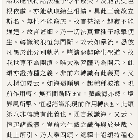
。
識以能
執持諸法種子令不散失
及能執受色
。
。
根依
處
亦能執取結生相續
具此三義故立
。
。
。
斯名
無性不能窮底
故言甚深
趣寂不能
。
。
通達
故
言甚細
乃一切法真實種子緣擊便
。
。
。
生
轉識波
浪恒無間斷
故云如暴流
恐彼
。
。
凡愚於此分
別執著
墮諸惡趣障生聖道
故
。
。
我世尊不為
開演
唯大乘菩薩乃為開示
此
。
。
頌亦證持種
之義
非前六轉識有此義焉
又
。
。
。
入楞伽經云
如海遇順風
起種種波浪
現
。
。
。
前作用轉
無有
間斷時
藏識海亦然
境
此喻
。
。
界風所擊
恒起諸
識浪現前作用轉
此頌
法也
。
。
。
第八非轉識有此義
也
既言藏識海
又云
。
。
恒起諸識浪
豈前六生
滅之識得與於是哉
。
。
此上所引
乃大乘四頌
總釋十證頌持種心