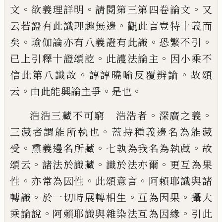
。
。
。
文
欲義理詳明
請閱第三第四
卷論文
又
。
云若證有此識理趣無邊
觀此言
豈特十義而
。
。
。
矣
瑜伽論亦有八義證有此識
恐繁不引
。
。
已上引釋十證頌訖
此護法論主
因小乘不
。
。
信此第八識故
諄諄曉喻反覆辨
論
故頌
。
。
。
云
由此能興論主爭
是也
。
。
浩浩三藏不可窮 浩浩者
深廣之義
。
三藏
者謂能所執也
蓋持種義邊名為能藏
。
。
。
受
熏
義邊名所藏
七執為我名為執藏
故
。
。
。
頌云
諸
法於識藏
識於法亦爾
更互為果
。
。
。
性
亦常為
因性
此頌意言
阿賴耶識與諸
。
。
。
轉識
於一切
時展轉相生
互為因果
攝大
。
。
乘論說
阿賴耶
識與雜染法互為因緣
引此