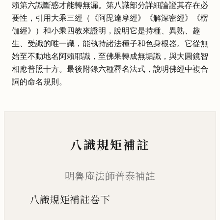
賴第六識斷惑才能轉無漏。第八識部分詳細論證其存在必
要性，引用大乘三經（《阿毘達摩經》《解深密經》《楞
伽經》）和小乘四教來證明，說明它是持種、異熟、趣
生、受識的唯一識，能執持諸法種子和色身根器。它從無
始至不動地名阿賴耶識，至佛果轉成無垢識，與大圓鏡智
相應普照十方。最後附錄六種釋名法式，說明佛經中複合
詞的命名規則。
八識規矩補註
明魯庵法師普泰補註
八識規矩補註卷下