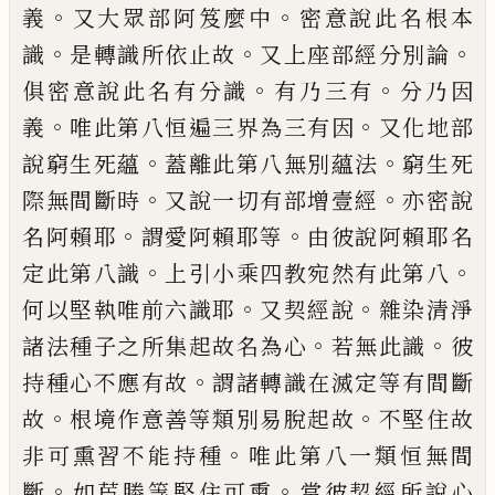
。
。
義
又大眾部阿笈麼中
密意說此名根本
。
。
。
識
是轉識所依止故
又上
座部經分別論
。
。
俱密意說此名有分識
有乃
三有
分乃因
。
。
義
唯此第八恒遍三界為三有
因
又化地部
。
。
說窮生死蘊
蓋離此第八無別
蘊法
窮生死
。
。
際無間斷時
又說一切有部增
壹經
亦密說
。
。
名阿賴耶
謂愛阿賴耶等
由
彼說阿賴耶名
。
。
定此第八識
上引小乘四教
宛然有此第八
。
。
何以堅執唯前六識耶
又契
經說
雜染清淨
。
。
諸法種子之所集起故名為
心
若無此識
彼
。
持種心不應有故
謂諸轉識
在滅定等有間斷
。
。
故
根境作意善等類別易
脫起故
不堅住故
。
非可熏習不能持種
唯此
第八一類恒無間
。
。
斷
如茞勝等堅住可熏
當
彼契經所說心