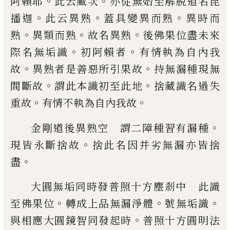
。
。
阿賴
耶
此云藏次
亦從無始至解脫道名毘
。
。
。
播迦
此云異熟
蓋具變異而熟
異時而
。
。
。
熟
異類而
熟
故名異熟
後佛果位盡未來
。
。
際名無垢識
初阿賴者
有情執為自內我
。
。
故
異熟者是善
惡所引果故
持無漏種現無
。
。
間斷故
謂此本
識初至此地
捨藏識名過失
。
。
重故
有情不執
為自內我故
。
金剛道後異熟空 謂二障種習有漏種
。
現
皆永斷捨故
捨此名因并劣無漏亦皆捨
。
盡
大圓無垢同時發普照十方塵剎中 此識
。
。
。
至
佛果位
轉成上品無漏淨體
號無垢識
。
與相
應大圓鏡智同發起時
普照十方圓明法