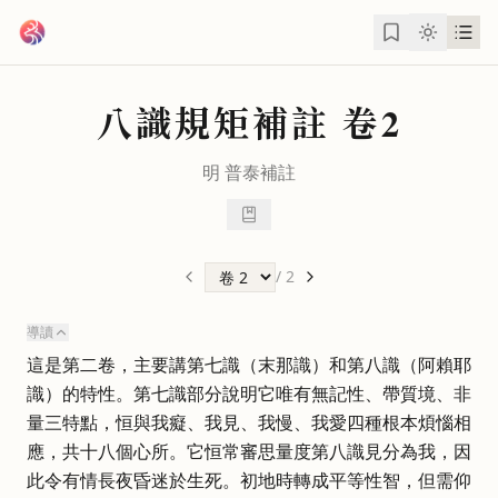
跳到主要內容
八識規矩補註
卷2
明
普泰
補註
/
2
導讀
這是第二卷，主要講第七識（末那識）和第八識（阿賴耶
識）的特性。第七識部分說明它唯有無記性、帶質境、非
量三特點，恒與我癡、我見、我慢、我愛四種根本煩惱相
應，共十八個心所。它恒常審思量度第八識見分為我，因
此令有情長夜昏迷於生死。初地時轉成平等性智，但需仰