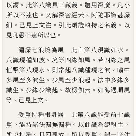
。
。
。
以謂
此第八識
具三藏義
體用深廣
凡小
。
。
所以不達也
又解
深密經云
阿陀耶識甚深
。
。
。
細
已見上文注
引
此頌證執持之名義
以
。
見凡愚不達所以也
。
淵深七浪境為風 此言第八現識如水
。
。
八
識現種如波
境等四緣如風
若四緣之風
。
。
恒
擊第八現水
則常起八識種現之波
喻中
。
。
多
風至多波生
少風至少浪起
法中多緣多
。
。
。
識
生
少緣少識起
故楞伽云
如海遇順風
。
。
等
已
見上文
受熏持種根身器 此第八識能受前七識
。
。
。
熏
能持諸法漏無漏種
以此識為總報主
。
。
。
所
以持種
具四義故
所以受熏
謂一堅住