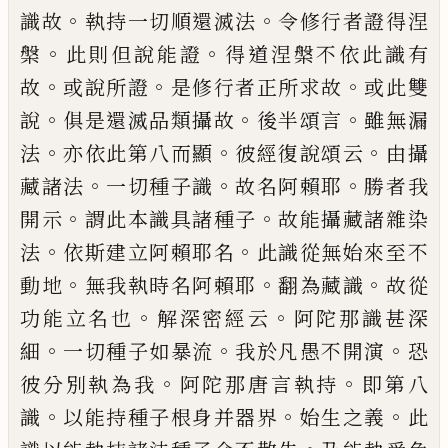
。
。
識故
執持一切順還滅法
令修行者證得涅
。
。
槃
此則但說能證
得道涅
槃不依此識有
。
。
。
故
或說所證
是修行者正所
求故
或此雙
。
。
。
說
俱是還滅品類攝故
後半頌
言
雖無漏
。
。
。
法
亦依此第八而顯
彼經復說頌
云
由攝
。
。
。
藏諸法
一切種子識
故名阿賴耶
勝
者我
。
。
開示
謂此本識具諸種子
故能攝藏諸
雜染
。
。
法
依斯建立阿賴耶名
此識從無始來
至不
。
。
。
動地
無我執時名阿賴耶
翻為藏識
故
從
。
。
功能立名也
解深密經云
阿陀那識甚深
。
。
。
細
一切種子如暴流
我於凡愚不開演
恐
。
。
彼
分別執為我
阿陀那唐言執持
即第八
。
。
。
識
以
能持種子根身并器界
始生之義
此