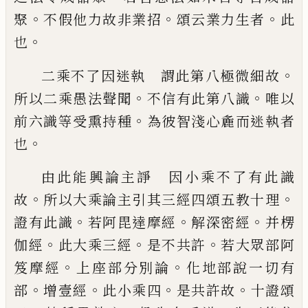
。
。
。
聚
不假他
力故非業招
頌云業力生者
此
。
也
。
二乘不了因迷執 謂此第八極微細故
。
。
所
以二乘愚法聲聞
不信有此第八識
唯以
。
前
六識等受熏持種
為彼智淺心麁而迷執者
。
也
由此能興論主諍 因小乘不了有此識
。
。
故
所以大乘論主引其三經四頌五教十理
。
。
。
證
有此識
若阿毘達摩經
解深密經
并楞
。
。
。
伽
經
此大乘三經
是不共許
若大眾部阿
。
。
笈
摩經
上座部分別論
化地部說一切有
。
。
。
。
部
增
壹經
此小乘四
是共許故
十證頌