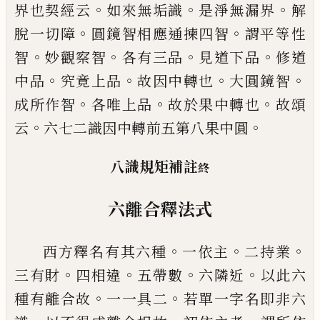
。
。
。
界
也契經云
如來無垢識
是淨無漏界
解
。
。
脫一
切障
圓鏡智相應通揀四智
謂平等性
。
。
。
。
智
妙
觀察智
各有三品
見道下品
修道
。
。
。
。
中品
究竟
上品
故因中轉也
大圓鏡智
。
。
。
成所作智
各唯
上品
故於果中轉也
故頌
。
。
云
六七二識因中
轉前五第八果中圓
八識規矩補註
終
六離合釋法式
。
。
。
西方釋名有其六種
一依主
二持業
。
。
。
。
三有財
四相違
五帶數
六隣近
以此六
。
。
種有離合故
一一具二
若單一字名即非六