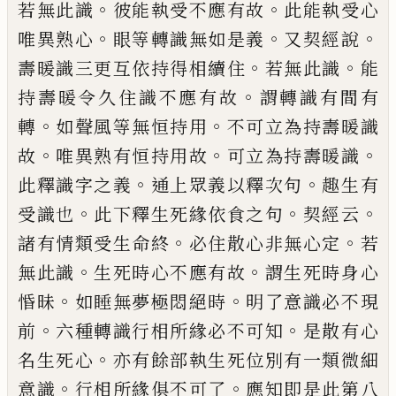
。
。
若無此識
彼能執受不應有故
此
能執受心
。
。
。
唯異熟心
眼等轉識無如是義
又
契經說
。
。
壽暖識三更互依持得相續住
若無
此識
能
。
持壽暖令久住識不應有故
謂轉識
有間有
。
。
轉
如聲風等無恒持用
不可立為持
壽暖識
。
。
。
故
唯異熟有恒持用故
可立為持壽
暖識
。
。
此釋識字之義
通上眾義以釋次句
趣
生有
。
。
。
受識也
此下釋生死緣依食之句
契經
云
。
。
諸有情類受生命終
必住散心非無心定
若
。
。
無此識
生死時心不應有故
謂生死時身
心
。
。
惛昧
如睡無夢極悶絕時
明了意識必不
現
。
。
前
六種轉識行相所緣必不可知
是散有
心
。
名生死心
亦有餘部執生死位別有一類
微細
。
。
意識
行相所緣俱不可了
應知即是此
第八