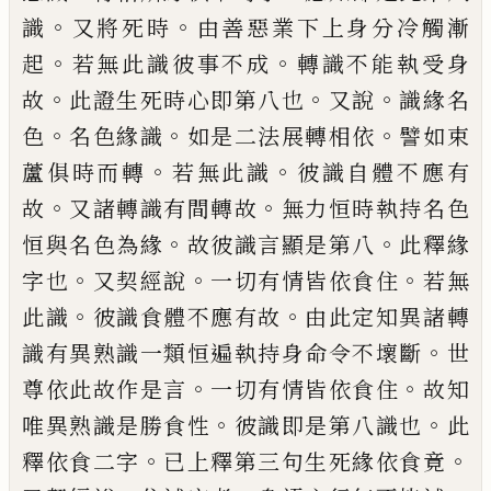
。
。
識
又將死時
由善惡業下上身分冷觸
漸
。
。
起
若無此識彼事不成
轉識不能執受身
。
。
。
故
此證生死時心即第八也
又說
識緣名
。
。
。
色
名色緣識
如是二法展轉相依
譬如束
。
。
蘆俱
時而轉
若無此識
彼識自體不應有
。
。
故
又諸
轉識有間轉故
無力恒時執持名色
。
。
恒與名
色為緣
故彼識言顯是第八
此釋緣
。
。
。
字也
又
契經說
一切有情皆依食住
若無
。
。
此識
彼識
食體不應有故
由此定知異諸轉
。
識有異熟
識一類恒遍執持身命令不壞斷
世
。
。
尊依此
故作是言
一切有情皆依食住
故知
。
。
唯異熟
識是勝食性
彼識即是第八識也
此
。
。
釋依食
二字
已上釋第三句生死緣依食竟