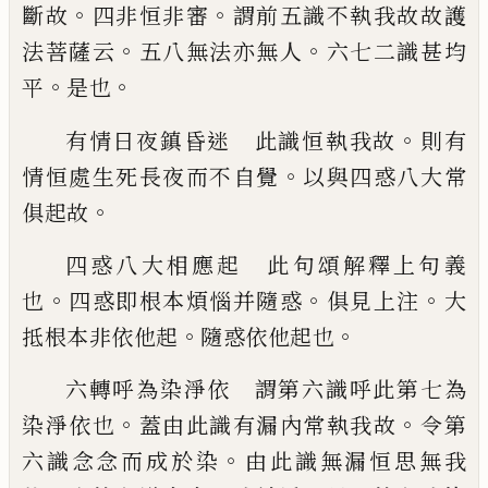
。
。
斷故
四非恒非審
謂前五識不執我故故護
。
。
法菩
薩云
五八無法亦無人
六七二識甚均
。
。
平
是
也
。
有情日夜鎮昏迷 此識恒執我故
則有
。
情
恒處生死長夜而不自覺
以與四惑八大常
。
俱起故
四惑八大相應起 此句頌解釋上句義
。
。
。
也
四惑即根本煩惱并隨惑
俱見上注
大
。
。
抵根
本非依他起
隨惑依他起也
六轉呼為染淨依 謂第六識呼此第七為
。
。
染
淨依也
蓋由此識有漏內常執我故
令第
。
六
識念念而成於染
由此識無漏恒思無我