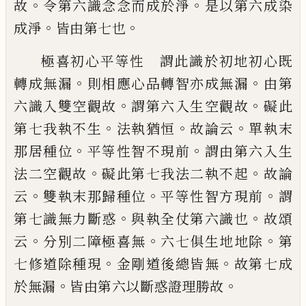
。
。
故
令第六識念念而成於淨
是以第六成染
。
。
成
淨
皆由第七也
極喜初心平等性 謂此識於初地初心既
。
。
轉
成無漏
則相應心品轉智亦成無漏
由第
。
。
六
識入雙空觀故
謂第六入生空觀故
礙此
。
。
。
第
七我執不生
法執猶恒
故論云
單執末
。
。
那居
種位
平等性智不現前
謂由第六入生
。
。
法二
空觀故
礙此第七我法二執不起
故論
。
。
。
云
雙
執末那歸種位
平等性智方現前
謂
。
。
第七識
無力斷惑
與執全仗第六識也
故頌
。
。
。
云
分別
二障極喜無
六七俱生地地除
第
。
。
七修道除
種現
金剛道後總皆無
故第七成
。
。
於無漏
皆
由第六以斷惑證理勝故