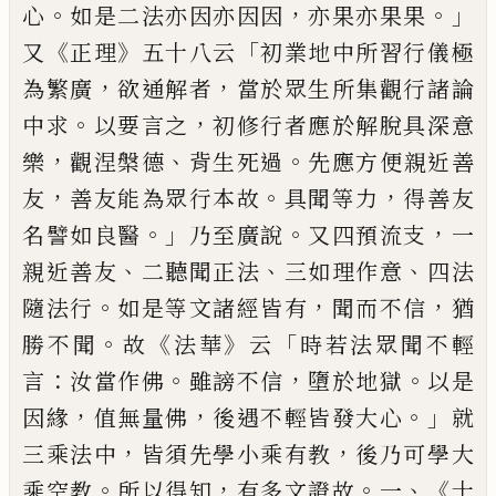
。
，
。」
心
如是二
法亦因亦因因
亦果亦果果
《
》
「
又
正理
五十
八
云
初業地中所習行儀極
，
，
為繁廣
欲通解
者
當於眾
生
所集觀行諸論
。
，
中求
以要言
之
初修行者
應
於解脫具深意
，
、
。
樂
觀涅
槃德
背生死過
先應
方便
親近善
，
。
，
友
善
友能
為眾行本故
具聞等力
得善友
。」
。
，
名譬
如
良醫
乃至廣說
又四預流支
一
、
、
、
親近善
友
二聽聞正法
三如理作意
四法
。
，
，
隨法行
如是等文諸經皆有
聞而不信
猶
。
《
》
「
勝不聞
故
法華
云
時
若
法眾聞不輕
：
。
，
。
言
汝當作佛
雖謗不信
墮
於地獄
以是
，
，
。」
因緣
值無量
佛
後遇不輕皆發大心
就
，
，
三乘法中
皆
須先學小乘有教
後乃可學大
。
，
。
、《
乘空教
所
以得知
有多文證故
一
十