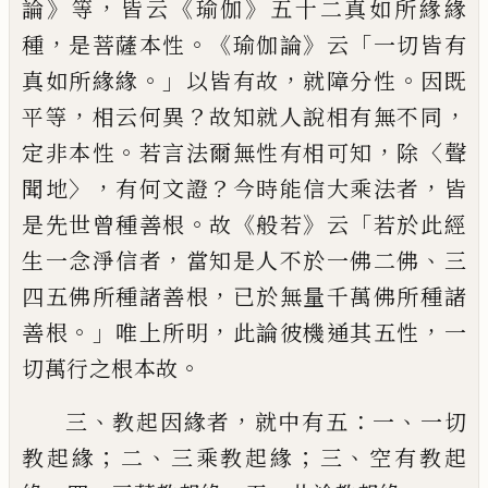
》
，
《
》
論
等
皆云
瑜伽
五十二真如所緣緣
，
。《
》
「
種
是
菩薩
本
性
瑜伽論
云
一切皆有
。」
，
。
真如所緣
緣
以皆有故
就障分性
因既
，
？
，
平等
相云
何異
故知就人說相有無不同
。
，
〈
定非本性
若言法爾無性有相可知
除
聲
〉，
？
，
聞地
有何
文證
今時能信大乘法者
皆
。
《
》
「
是先世曾種
善根
故
般若
云
若於此經
，
、
生一念淨信者
當知是人不於一佛二佛
三
，
四五佛所
種諸善根
已於無量千萬
佛
所種諸
。」
，
，
善
根
唯
上所明
此論
彼
機通其五性
一
。
切
萬行之根本故
、
，
：
、
三
教起因緣者
就中有五
一
一切
；
、
；
、
教起緣
二
三乘教起緣
三
空有教起