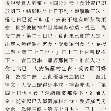
。《
》
「
後說受賈人
麨
蜜
四分
云
食
麨
蜜
已即
，
，
。
於樹下
結跏趺坐七日不動
遊解脫
三昧
，
過七日已從三昧起
去彼不遠
有呵梨勒菓
，
。
，
樹
即於彼樹神奉世尊呵梨勒
菓
受已
為
，
。
，
授二歸
第二七日也
食此果已
如前入定
，
，
出定入欝鞞羅村乞食
受婆
羅門食已
為授
。
。」
二歸
第三七日也
已上三
七在菩提樹
。「
，
。
下
食已更詣一離婆那樹下
准前入定
，
，
從定出已
入欝鞞羅村乞食
受
婆羅門婦
，
。
。」
食
為授二歸
云此優婆夷之初
也
准此
，
，
。「
律文
人受三歸得近事戒
神畜
非也
第
。
，
四七日也
食已還詣離婆那樹下
准前入
，
，
定
從定起已入欝鞞羅村乞食
受婆羅門男
，
。
。」
女食
為授
三
歸
第五七日也
已上二七