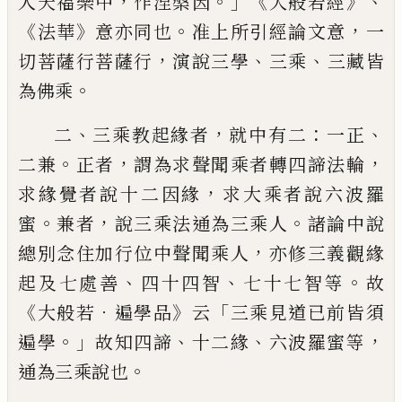
，
。」《
》、
人天福樂中
作
涅槃因
大般若經
《
》
。
，
法
華
意亦同也
准上所引經論文意
一
，
、
、
切菩
薩行
菩薩
行
演說
三學
三乘
三藏皆
。
為
佛乘
、
，
：
、
二
三乘教起緣者
就中有二
一正
。
，
，
二兼
正者
謂為求聲聞乘者轉四諦法輪
，
求緣覺者說十二因緣
求大乘者說六波
羅
。
，
。
蜜
兼者
說三乘法通為三乘人
諸論中
說
，
總別念住加行位中聲聞乘人
亦修三義
觀緣
、
、
。
起及七處善
四十四智
七十七智等
故
《
．
》
「
大般若
遍學品
云
三乘見道已前皆須
。」
、
、
，
遍學
故知四諦
十二緣
六波羅蜜等
。
通為三乘
說也