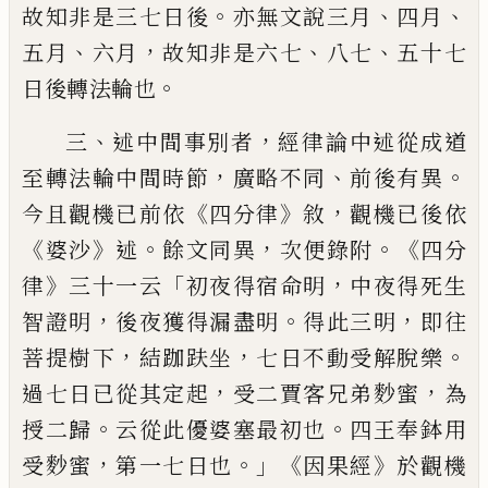
。
、
、
故知非是三七日後
亦無文說三月
四
月
、
，
、
、
五月
六月
故知非是六七
八七
五十七
。
日後轉法輪也
、
，
三
述中間事別者
經律論
中述從成道
，
、
。
至轉法輪中間時節
廣略不
同
前後有異
《
》
，
今且觀機已前依
四分律
敘
觀機已後依
《
》
。
，
。
《
婆沙
述
餘文同異
次便錄附
四分
》
「
，
律
三十一云
初夜得宿命明
中夜得
死生
，
。
，
智證明
後夜獲得漏盡明
得此三明
即往
，
，
。
菩提樹下
結跏趺坐
七日不動受解
脫樂
，
，
過七日已從其定起
受二賈客兄弟
麨
蜜
為
。
。
授二歸
云從此優婆塞最初也
四
王奉鉢用
，
。」《
》
受
麨
蜜
第一七日也
因果
經
於
觀機