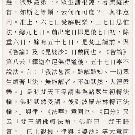
，
。
，
慧
微妙最第一
眾生諸
根鈍
著樂癡所
，
，
？」
盲
如斯之等類
云何而可
度
與律意
。
，
，
同
准上
六七日受解脫樂
三
七日思惟
，
。
，
法
總九七日
前出定日即是後七
日初
除
，
，
。
重六日
餘有五十七日
是梵王請
前
與
《
》
《
》
。《
》
智論
及
毘婆沙
日數同也
智論
「
，
第
八
云
釋迦牟尼佛得道後
五十七日寧不
。
：『
，
。
說法
言
我法甚深
難解難知
一切眾
，
。
，
生縛著世法
無能解者
不如默然
入涅槃
。』
樂
是時梵天
王等請佛為諸眾生初轉法
。
。
輪
佛時默然
受請
後到波羅奈林轉正法
。」
、《
》
。《
》
輪
與律
法
華
意同也
四分
又
「
，
，
云
梵王請佛轉法
輪
佛許已
梵王歸
。」
，
《
》
宮
已上觀機
律與
婆沙
等
大意同