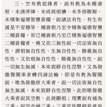
、
，
三
空有教起緣者
說有教為未種
善
、
、
、
、
根
未清淨
障
未成就相續
未多修勝
解
，
、
未積集福德智慧資糧
說諸法有性
有
生有
，
滅是不安穩等
種
善根乃至令積
集福德智慧
。
二種資糧
若已種善根乃至
已積集福德智慧
，
二種資糧者
佛又依三
無性說一切法皆無自
，
、
、
性
謂相無自性性
生
無自性性
勝義無自
。
、
，
性性
又依相無自性性
勝義無自性性
說
，
。
一切無生無滅
本來寂靜
自性涅槃
又為發
，
趣聲聞乘者轉四諦法
輪
即是有教為聲聞
。
，
說
唯為發趣修大乘
者
說一切法皆無自性
，
。
無生無滅
本來寂靜
自性涅槃
此則唯
發
趣
，
；
大乘者說其空教
此就顯相
理實說有通為
，
，
三乘
說空亦通
三乘
三乘定性聞般若者皆