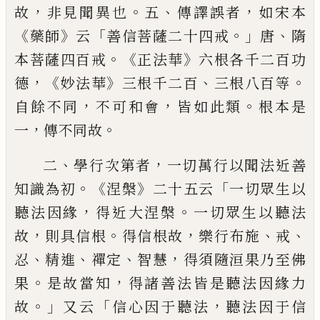
，
。
、
，
故
非見聞異也
五
傳譯誤者
如宋本
《
》
「
。」
、
藥師
云
善信菩薩二十四戒
唐
隋
。《
》
本
菩薩四百戒
正法華
六根各千二百功
，《
》
、
。
德
妙
法華
三根千二百
三根八百等
，
，
。
自餘不同
不
可和會
皆如此類
根本是
，
。
一
傳不同故
、
，
二
學行次第者
一切萬行以聞法近善
。《
》
「
知
識為初
涅槃
二十五云
一切眾生以
，
。
聽法
因緣
得近大涅槃
一切眾生以聽法
，
。
，
、
、
故
則
具信根
得信根故
樂行布施
戒
、
、
、
，
忍
精進
禪定
智慧
得須
隨
洹果乃至佛
。
，
果
是故當
知
得諸善法皆是聽法因緣力
。」
「
，
故
又云
信心因
于
聽法
聽法因
于
信