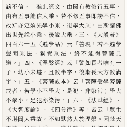
。」
，
，
謗不信
准此經文
由聞有教修行五
事
。
，
由有五事能信大乘
若不修五事即謗
不信
、
，
故知亦定須先學小乘
後學大乘
由
斯諸佛
、
。
、《
》
出世先說小乘
後說大乘
三
大般
若
〈
〉
「
！
四百六十五
遍學品
云
善現
若不遍學
、
，
聲
聞乘法
獨覺乘法
終不能得菩薩見
。」
、
《
》
「
道
四
涅槃經
云
譬如長者唯有一
，
，
，
子
幼
小
未堪
且
教半字
後漸長大方教滿
。」
、《
》
「
字
五
菩薩
戒本
云
菩薩受學菩薩
，
，
、
；
戒者
若學小不學
大
是犯
非染污
學大
，
。」
、《
》、
不學小
是犯亦染污
六
法華經
《
》、《
》
，
「
大智度論
四分律
等
皆云
眾生
，
。
不堪聞大乘故
不
如
默然入於涅槃
因
梵天