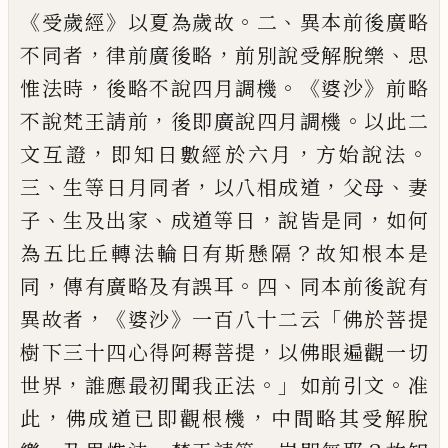
《
》
。
、
受歲經
以夏為歲故
二
異
本前後廣略
，
，
、
不同者
律前廣後略
前別說受
解脫樂
思
，
。《
》
惟法時
後略不說四月調機
婆
沙
前略
，
。
不說梵王請前
後即廣說四月調
機
以此二
，
，
。
文互證
即知日數經於六月
方
始說法
、
，
，
、
三
生等日月同者
以八相成道
父
母
妻
、
、
，
，
子
生及出家
成道等日
說皆是同
如
何
？
為五比丘轉法輪日有斯懸隔
故知根
本是
，
。
、
同
傳有廣略及有誤耳
四
同本前後
說有
，《
》
「
異故者
婆沙
一百八十二云
佛於菩提
，
樹下三十四心得阿耨菩提
以佛眼遍觀
一切
，
。」
。
世界
誰應最初聞我正法
如前引文
准
，
，
此
佛成
道已
即觀根機
中間略其受解
脫