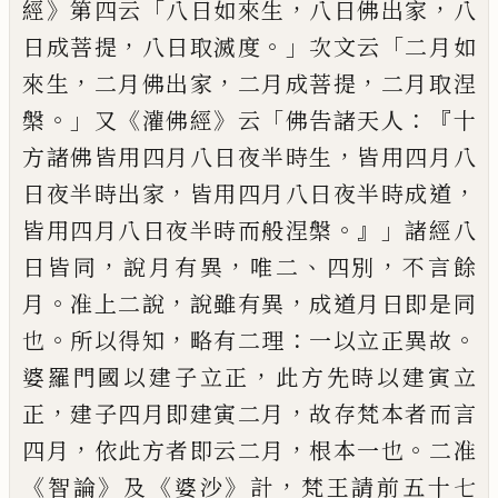
》
「
，
，
經
第四云
八日如來生
八日佛出家
八
，
。」
「
日成菩提
八日取滅度
次文云
二月如
，
，
，
來
生
二月佛出家
二月成菩提
二月取涅
。」
《
》
「
：『
槃
又
灌佛經
云
佛告諸天人
十
，
方諸佛皆用
四月八日夜半時生
皆用四月八
，
，
日夜半時
出家
皆用四月八日夜半時成道
。』」
皆用四月
八日夜半時而般涅槃
諸經八
，
，
、
，
日皆同
說月
有異
唯二
四別
不言餘
。
，
，
月
准上二說
說
雖有異
成道月日即是同
。
，
：
。
也
所以得知
略
有二理
一以立正異故
，
婆羅門國以建子
立正
此方先時以建寅立
，
，
正
建子四月即
建寅二月
故存梵本者而言
，
，
。
四月
依此方
者即云二月
根本一也
二准
《
》
《
》
，
智論
及
婆
沙
計
梵王請前五十七