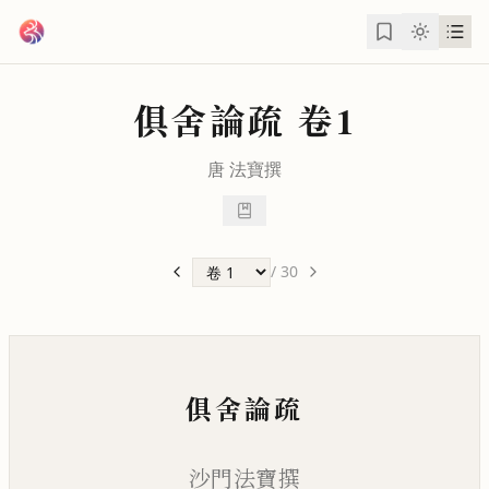
跳到主要內容
俱舍論疏
卷1
唐
法寶
撰
/
30
俱舍論疏
沙門法寶撰