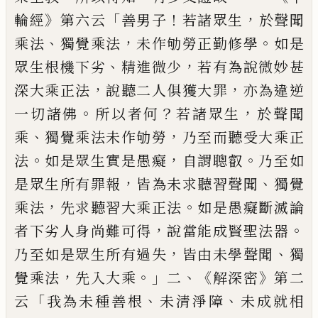
》
「
！
，
輪經
第六云
善
男子
若諸眾生
於聲聞
、
，
。
乘
法
獨覺乘法
未
作劬勞正勤修學
如是
、
，
眾生根機下劣
精進
微少
若有為說微妙甚
，
，
深大乘正法
說聽
二人俱獲大罪
亦為違逆
。
？
，
一切諸佛
所以者
何
若諸眾生
於聲聞
、
，
乘
獨覺乘法未作劬
勞
乃至而聽受大乘正
。
，
。
法
如是眾生實是
愚癡
自謂聰叡
乃至如
，
、
是眾生所有罪報
皆為未求聽習聲聞
獨覺
，
。
乘法
先求聽習
大乘正法
如是愚癡斷滅論
，
。
者下劣人身尚
難可得
說當能成賢聖法器
，
、
乃至如是
眾生所有過失
皆由未學聲聞
獨
，
。」
、《
》
覺乘法
先入大乘
二
解深密
第二
「
、
、
云
我為未種
善根
未清淨
障
未成就相