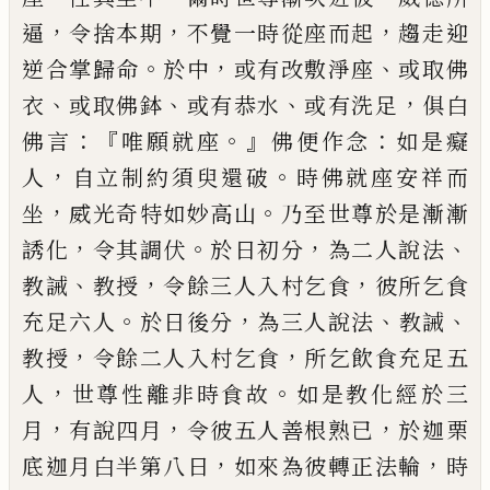
，
，
，
逼
令捨本期
不覺一時從座
而起
趨走迎
。
，
、
逆合掌歸命
於中
或有改敷
淨座
或取佛
、
、
、
，
衣
或取佛鉢
或有
恭
水
或
有洗足
俱
白
：『
。』
：
佛言
唯願就座
佛
便
作念
如是癡
，
。
人
自立制約須臾還破
時佛就座
安祥而
，
。
坐
威光奇特如妙高山
乃至世
尊於是漸漸
，
。
，
、
誘化
令其調伏
於日初分
為二人說法
、
，
，
教誡
教授
令餘三人入村乞
食
彼所乞食
。
，
、
、
充足六人
於日後分
為三人
說法
教誡
，
，
教授
令餘二人入村乞食
所乞
飲食充足五
，
。
人
世尊
性
離非時食故
如是
教化經於三
，
，
，
月
有說四月
令彼五人善根熟
已
於迦栗
，
，
底迦月白半第八日
如來為彼
轉正法輪
時