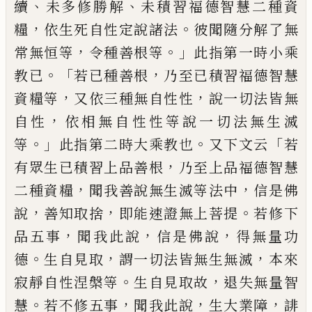
、
、
續
未多修勝
解
未積習福德智慧
二種
資
，
。
糧
依生
死
自
性
定說諸法
彼
聞
隨分解了無
，
。」
常無恒
等
令種善根等
此指第一時小乘
。
「
，
教
已
若已種善根
乃至已積習福德智慧
，
，
資糧等
又依三種無自性性
說一切法皆
無
，
自性
依相無自性性等說一切法無生滅
。」
。
「
等
此指第二時大乘教也
又下文云
若
，
有眾生已積習上品善根
乃至上品福
德智慧
，
，
二種資糧
聞我善說無生滅等法
中
信是佛
，
，
。
說
善知取捨
即能速證無上菩
提
若修下
，
，
，
品五事
聞我此說
信是佛說
得
無量功
。
，
，
德
生自見取
謂一切法皆無生無滅
本來
。
，
寂靜自性涅槃等
生自見取故
退失無
量智
。
，
，
，
慧
若不修五事
聞我此說
生大業障
誹