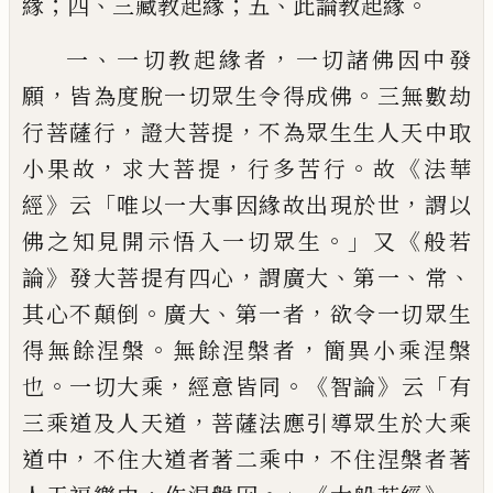
；
、
；
、
。
緣
四
三藏教起
緣
五
此論教起緣
、
，
一
一切教起緣者
一切
諸佛因中發
，
。
願
皆為度脫一切眾生令得
成佛
三無數劫
，
，
行菩薩行
證大菩提
不為
眾生生人天中取
，
，
。
《
小果故
求大菩提
行
多苦行
故
法華
》
「
，
經
云
唯以一大事因緣故
出現於世
謂以
。」
《
佛之知見開示悟入一切
眾生
又
般若
》
，
、
、
、
論
發大菩提有四心
謂廣大
第一
常
。
、
，
其心不顛倒
廣大
第一者
欲令一
切眾生
。
，
得無餘涅槃
無餘涅槃者
簡異小乘
涅槃
。
，
。《
》
「
也
一切大乘
經意皆同
智論
云
有
，
三
乘道及人天道
菩薩法應引
導
眾生於大
乘
，
，
道中
不住大道者著二乘中
不住涅槃
者著