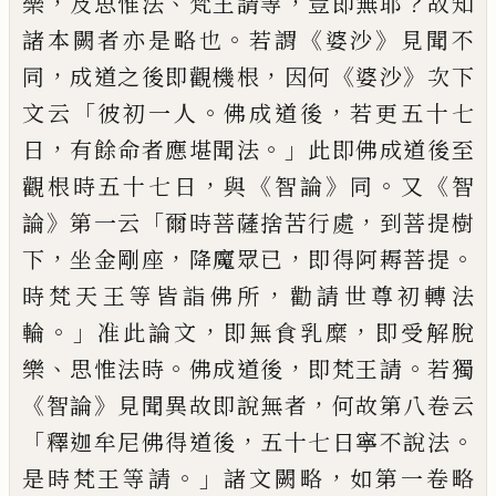
，
、
，
？
樂
及思惟法
梵王請等
豈即無耶
故知
。
《
》
諸本闕者亦是略也
若
謂
婆沙
見聞不
，
，
《
》
同
成道之後即觀機根
因
何
婆沙
次下
「
。
，
文云
彼初一人
佛成道後
若
更
五十七
，
。」
日
有餘
命者應堪聞法
此即佛成道後至
，
《
》
。
《
觀根
時五十七日
與
智論
同
又
智
》
「
，
論
第一云
爾
時菩薩捨苦行處
到菩提樹
，
，
，
。
下
坐金剛
座
降魔眾已
即得阿耨菩提
，
時梵天王等皆
詣佛所
勸請世尊初轉法
。」
，
，
輪
准此論文
即無食乳糜
即受解脫
、
。
，
。
樂
思惟法時
佛成
道後
即梵王請
若獨
《
》
，
智論
見聞異故即說無
者
何故第
八
卷云
「
，
。
釋迦牟尼佛得道後
五
十七日寧不說法
。」
，
是時梵王等請
諸文闕略
如第一卷略