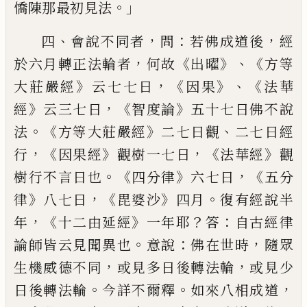
。」
憍
陳那最初見法
、
，
：
，
四
會說
不同者
問
若佛成道後
經
，
《
》、《
於六月轉正法
輪者
何故
出曜
方
等
》
，
《
》、《
大莊嚴經
云七七日
因果
法華
》
，《
》
經
云三七日
智度論
五十七日佛
不說
。《
》
、
法
方等大莊嚴經
二七日觀
二七日
經
，《
》
，《
》
行
因果經
觀樹一七日
法華經
觀
。《
》
，《
樹
行
不
言日也
四分律
六七日
五分
》
，《
》
。
律
八七日
毘
婆沙
四月
復有經說半
，《
》
？
：
年
十二由延經
一年
耶
答
自古經律
。
：
，
論師皆云見聞異也
意
說
佛在世時
隨眾
，
，
生機威德不同
或見多
日後轉法輪
或見
少
。
。
，
日後轉法輪
今詳不
爾
釋
如來八相成道