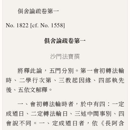
俱舍論疏卷第一
No. 1822 [cf. No. 1558]
俱舍論疏卷第一
沙
門
法
寶撰
，
。
將釋此論
五門分別
第一
會
初轉法輪
、
、
、
時
二學行次第
三教起因緣
四部執先
、
。
後
五依
文解釋
、
，
：
一
會初轉法輪時者
於中有四
一定
、
、
、
成道日
二定轉法輪日
三述中間事
別
四
。
、
，
《
會說不同
一
定成道日者
依
長阿
含