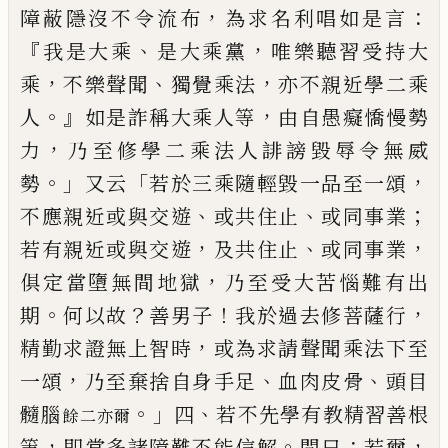
，
：
障蔽隱沒不令
流布
為求名利唱如是言
『
、
，
我是大乘
是大
乘黨
唯樂聽習受持大
，
、
，
乘
不樂聲聞
獨覺
乘法
亦不親近學二乘
。』
，
人
如是
詐稱
大
乘人
等
由自愚癡憍慢勢
，
力
乃至
修
學
二乘
法
人誹謗毀辱令無威
。」
「
，
勢
又云
若
於三乘隨輕毀一
品
至一頌
、
、
；
不應親近
或與交遊
或共住止
或同事業
，
、
，
若有親近
或與交遊
及共住止
或同事業
，
俱定當墮無
間地獄
乃至受大苦惱難有出
。
？
！
，
期
何以故
善男子
我於過去修菩薩行
，
精勤求證無
上智時
或為求請聲聞乘法下至
，
、
、
一頌
乃
至棄捨自身手足
血肉皮骨
頭目
。」
、
髓腦
四
若不先學有教精習善根
餘二亦爾
，
。
：
，
等
即當多諸
障難不能信解
問曰
若爾