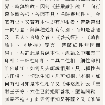
，
。
《
》
「
界
時無始故
因
何
莊嚴論
說
一向行
，
，
。」
惡
並
斷善根
善因
不具
名時
邊
無性
今
。
，
猶有也
又若有本性
即有印相者
普斷善根
，
，
一向行惡
與無種
姓相有何別
而知是菩薩
？
，《
》、《
及一乘人
言
違文者
善戒經
瑜伽
》、《
》
「
論
地持
等言
菩薩細
性無因而
」，
。
得
共許此是菩薩本性
經論之中
唯有二
：
、
。
印相
一細性印相
二具二性相
細性
印相
，
，
唯佛能知
如何凡夫
輒
說相別
具二
種性有
，
。
，
六印相
一切眾生知
凡可知相非
本相
如
？
《
》
「
何有相可知是本性相
又
瓔珞經
云
善
，
，
，
財王子等
六住已前退斷善根
墮無
間獄
。」
？
《
無惡不造
此等何相知是菩薩
又
唯
識