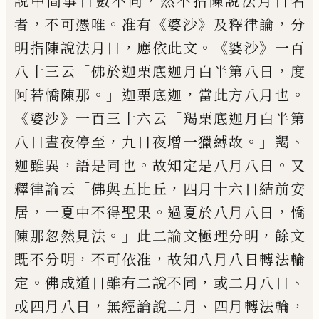
，
說中間事日數不同
然不指
陳說法月日名
，
。
《
》
，
者
不可憑
唯
准
有
婆沙
及釋律論
分
，
。
《
》
明指陳說法月日
應依此文
婆沙
一百
「
，
八十
三
云
佛於迦栗底迦月白半
第八日
度
。」
，
。
阿若憍陳那
迦栗底迦
當此方
八月也
《
》
「
婆沙
一百三十六云
羯栗底迦月白
半第
，
。」
、
八日晝夜
停
至
九
日夜增一獵縛故
羯
，
。
。
迦雖異
語是同也
故知定是八月八日
又
「
，
釋律論云
佛與五比丘
四月十六日結前
安
，
。
，
居
一夏中不得聖果
過夏於八月八日
憍
。」
，
陳那忽然見法
此二論文極理分
明
餘文
，
，
既不分明
不可依准
故知八月八日轉法
輪
。
，
、
定
佛成道日雖有二說不同
或二月八
日
，
、
，
或四月八日
無經論說二月
四月轉法
輪