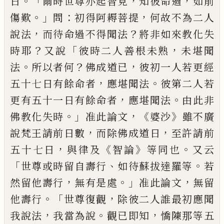
。「
，
，
日
爾時世尊亦起
智見
知
彼命
過
如前
。」
：
，
傷歎
問
初得阿耨菩
提
何故不為二人
，
？
說法
而待命過不得
聞法
將非如來教化失
？
「
，
時耶
又說
彼時
二人善根未熟
未堪聞
。
？
，
法
所以者何
佛成
道已
彼初一人若更經
，
。
五十七日有餘命
者
應堪聞法
彼第二人若
，
。
更有五十一日
有餘命者
應堪聞法
由此非
。」
，《
》
佛教化失
時
准此論文
婆沙
雖不廣
，
，
說梵王請前
日數
而除佛成道日
至許請前
，
《
》
。
五十七日
與律及
智論
等同也
又云
「
、
。
世尊或時留
自壽行
如待蘇拔達羅等
若
，
。」
，
然
留他壽行
無有是處
准此論文
無留
。「
，
他壽行
世尊
復觀
除彼二人誰最初應聞
，
。
，
我說法
我當
為說
觀已即知
憍陳那等五