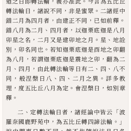
，
。
道之日即轉法輪
義亦准此
今言
為五比丘
，
，
。
轉法輪日
諸說不同
非是蜜眾
二諸經中
，
，
。
錯二月為四月者
由建正不
同
已如前釋
、
，
錯八月為二月
四月者
以
迦栗底迦是八月
，
。
、
卯星之名
二月又是建卯
地之月
星
地詮
，
。
別
卯名同也
若知迦
栗
底
迦是酉地之卯翻
，
，
為八月
若謂迦
栗
底迦
是震地之卯
翻為二
、
，
、
、
月
四月
由此轉法輪
等日有二
四
八不
，
、
、
。
同
般涅槃日八
四
二月
之異
詳
多教
，
。
，
理
度五比丘八月為定
會
涅槃日
如別章
。
釋
、
，
「
二
定轉法輪日者
諸
經論中皆云
波
，
。」
羅奈國鹿野苑中
為五比丘
轉四諦法輪