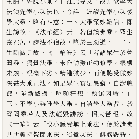
，
。」
，
王請
先說小乘
准此等文
故知欲學
大
。
，
法須先學小乘法也
今詳
經說先學
小乘後
，
：
、
，
學大乘
略有四意
一
大乘深妙難
信
即
。《
》
「
，
生謗故
法華經
云
若但讚佛乘
眾生
，
，
。」
、
沒在苦
謗法不信故
墮於三惡道
二
。《
》
「
生斷
滅見故
十輪經
云
若諸眾生於聲
、
，
，
聞
乘
獨
覺
法乘
未作劬勞正勤修學
根機
、
、
，
未熟
根
機下劣
精進微少
而便聽受微妙
。
，
深甚
大乘
正法
如是眾生實是愚癡
自謂聰
，
，
，
。」
叡
陷斷
滅
邊
墮顛狂想
執無因論
、
。
，
三
不學小乘
唯學大乘
自謂學大乘者
於
，
。
聲聞乘若人
及法輕毀誹謗
招大苦報
故
《
》
「
，
十輪
云
或小
聽受無上乘法
便於諸佛
、
，
、
共
所護持聲聞
乘法
獨覺乘法
誹謗毀呰