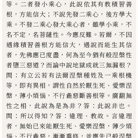
。
，
等
二者發小乘心
此
說依其有教積習善
，
；
，
根
方能信大
不說先
發二乘心
後方學大
。
，
，
乘
不發二乘心發大
乘心者
雖學小乘
不
，
。
。
，
名
不
定
名菩薩
性
今應反難
若爾
不因
，
遇緣積習善根
方能信大
遇說
而
能生其信
，
，
者
先佛應已
度盡
何為至今猶有般涅槃性
？
？
者墮三惡道
而論中說地獄成就三無漏根
：
問
有立云
若有法爾涅槃種姓及一乘根機
，
，
、
等
即有
異
相
謂性自
然
於厭
生死
愛樂涅
，
，
。
槃
薄
小
煩惱
不行麁惡斷善根等
廣翻無
，
？
：
。
性
之相
此說為是為非
答
此說非也
：
？
：
、
。
問
所
以
得知
答
違理
教故
言違理
，
、
，
者
無始已來能
厭生死
愛樂涅槃
薄少煩
、
，
，
惱
不行麁惡
漸漸熏修
並
應先已般涅槃