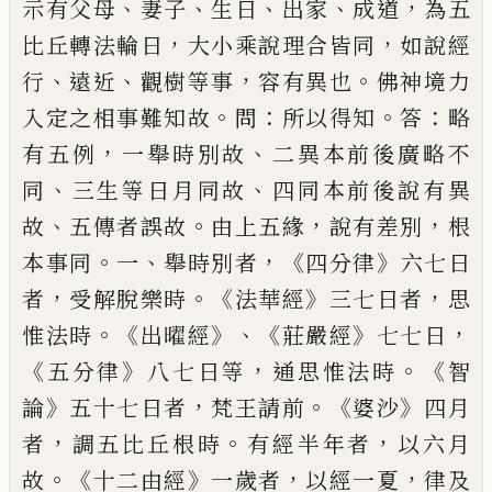
、
、
、
、
，
示有父母
妻子
生
日
出家
成道
為五
，
，
比丘轉法輪日
大小乘
說理合皆同
如說經
、
、
，
。
行
遠近
觀樹等事
容
有異也
佛神境力
。
：
。
：
入定之相事難知故
問
所
以得知
答
略
，
、
有五例
一舉時別故
二
異本前後廣略不
、
、
同
三生等日月同故
四同
本前後說有異
、
。
，
，
故
五傳者誤故
由上五緣
說有差別
根
。
、
，《
》
本事同
一
舉時別者
四分律
六七日
，
。《
》
，
者
受解脫樂時
法華經
三七日者
思
。《
》、《
》
，
惟法時
出曜
經
莊嚴經
七七日
《
》
，
。《
五分律
八七日等
通思惟法時
智
》
，
。《
》
論
五十七日者
梵王請前
婆沙
四月
，
。
，
者
調五比丘根時
有
經半年者
以六月
。《
》
，
，
故
十二由經
一歲者
以
經一夏
律及