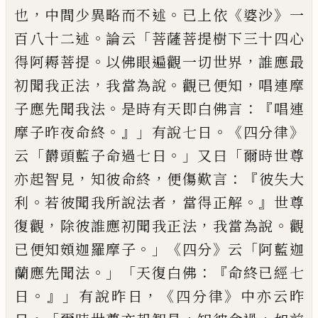
，
。
《
》
也
中間少異略而不述
已
上
依
婆沙
一
。
「
百八十二述
論云
菩薩菩提樹下
三十四心
。
，
得阿耨菩提
以佛眼遍觀一切世
界
誰應最
，
。
，
初聞我正法
我當為說
觀已便
知
唱
連摩
。
：『
子應先聞我法
是時有天即白
佛言
唱
連
。』」
。《
》
摩子昨夜命終
有說七日
四分
律
「
。」
「
云
欝頭藍子命過七日
又曰
爾時世尊
，
，
：『
亦起智見
知彼命終
便傷歎言
彼失大
。
，
。』
利
若彼聞我所說法者
當得正解
世尊
，
，
。
復觀
除彼誰應初聞我正法
我當為說
觀
。」《
》
「
已便
知頞迦羅摩子
四分
云
阿
藍
迦
。」「
：『
蘭應先
聞法
天復白佛
命終已經七
。』」
，《
》
日
有說昨
日
四分律
中亦云昨