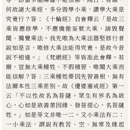
，
，
何故諸大乘
經
多分毀學小乘
讚學大乘是
？
：
《
》
「
究竟行
答
十輪經
自會釋云
是故三
，
，
乘皆應修學
不應
憍傲妄
號
大乘
謗毀聲
、
。
聞
獨覺乘法
我先
唯為大乘法器堅修行者
，
。
說如是言
唯修
大乘法能得究竟
是故今昔
。」《
》
。
說不相違
梵
網經
等皆准此會釋
若
，
，
、
爾
豈無大乘種姓
不
假
積習
唯聞大乘
而
？
：
，
能信解
答
三乘
種姓要因先習善根
無有
。
《
》
法爾本性三乘差
別
故
優婆塞戒經
第一
「
。
云
不以性故名為
菩薩
眾生有界名為欲
，
、
，
心
心
如是欲善
業因緣
發菩提心
名菩薩
。」
。
：
姓
如是等文非
唯一二
又小乘法
有二
，
、
、
一小乘法
謂說有
教苦
空
無常及緣起