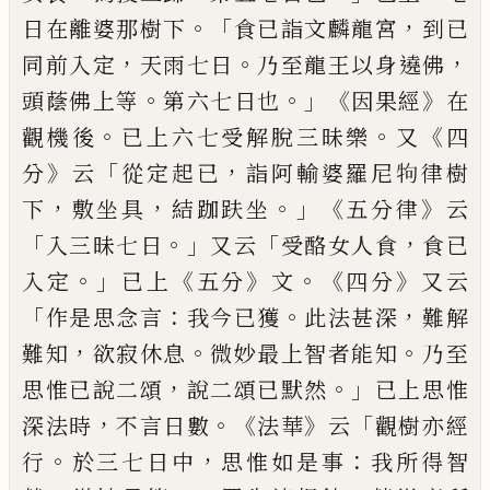
。「
，
日在離婆那樹下
食
已
詣文麟
龍宮
到已
，
。
，
同前入定
天雨七日
乃至龍
王
以身
遶
佛
。
。」《
》
頭蔭佛上
等
第六七日也
因
果經
在
。
。
《
觀機後
已上六七受解脫三昧樂
又
四
》
「
，
分
云
從定起已
詣阿輸婆羅尼
𤘽
律樹
，
，
。」《
》
下
敷坐具
結跏趺坐
五分律
云
「
。」
「
，
入三昧
七日
又云
受酪
女
人食
食
已
。」
《
》
。《
》
入定
已上
五分
文
四分
又云
「
：
。
，
作是思念言
我今
已獲
此法甚深
難解
，
。
。
難知
欲寂休息
微妙
最上智者能知
乃至
，
。」
思惟已說二頌
說二
頌已默然
已上思惟
，
。
《
》
「
深法時
不言日數
法華
云
觀樹亦經
。
，
：
行
於三七日中
思惟
如是事
我所得智