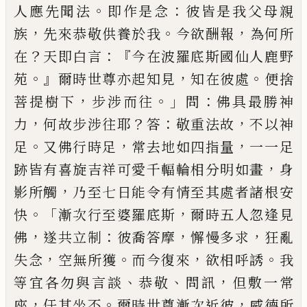
。
：
人應先聞法
即作是念
彼皆是我父母親
，
。
，
族
先來恭敬
供養於我
今欲酬報
為何所
？
：
『
在
天即白言
今在波羅底斯國仙人鹿野
。』
，
。
苑
爾時世尊亦
起知見
知在彼處
便捨
，
。」
：
菩提樹下
步涉而
往
問
佛具最勝神
，
？
：
，
力
何故步涉往耶
答
敬
重法故
不以神
。
，
，
足
又佛行時足
常去地如
四指量
一一足
，
跡皆有
喜
旋吉祥可愛千輻
輪相分明如畫
身
，
影所觸
乃至七日能令
有情至其處者諸根安
。「
，
快
漸次行至婆羅底
斯
爾時五人忽逢見
，
：
，
，
佛
遂共立制
彼喬答
摩
懈慢多求
狂亂
，
。
，
。
失
念
空無所獲
而今復
來
欲相呼誘
我
、
、
，
等宜各
勿
與言談
恭敬
問
訊
但
敷
一常
，
。
，
座
任其
坐不
爾時世尊漸次近
彼
威德所