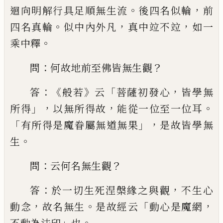
。
，
迴向明解行具足順無生流
後四名
似輪
前
。
，
，
四名真輪
似中內外凡
真中竝不竝
如一
。
乘中釋
：
？
問
何故地前至佛皆無生觀
：《
》
「
，
答
般若
云
菩薩初發心
皆學無
」，
，
。
所得
以無所
得故
能從一位至一位耳
「
」，
有所得是魔眷屬
無道無果
是故皆學無
。
生
：
？
問
云何名無生
觀
：
，
答
於一切生死涅槃緣之與觀
不生心
，
。
「
，
動
念
故名無生
是故經云
動心是魔網
」
。