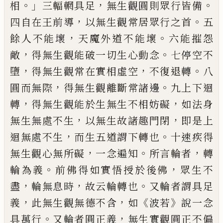
。」
，
。
相
三輻輞具足
無生觀圓則眾
行皆備
，
。
四自在王前導
以無生觀常居眾行
之首
五
，
。
餘人不能壞
天魔外道不能壞
六
能摧怨
，
。
敵
得無生觀能破一切生心動念
七停空不
，
，
。
墮
得無生觀常在實相虛空
不復
退轉
八
，
。
圓而無際
得無生觀離斷常諸邊
九
上下迴
，
，
轉
得無生觀能於生無生不相妨礙
如法身
，
，
無生無處不生
以無生故諸趣門閉
即是上
，
。
迴無處不生
而生五道謂下轉也
十
速疾得
，
。
，
無生觀心無所礙
一念遍知
所言
輪者
轉
。
，
輪為義
前佛得如實悟授於後佛
眾生不
，
，
。
盡
輪無息時
故云輪轉也
又輪者
謂具足
，
，
《
》
義
此無生觀無德不含
如
波若
說
一念
。
，
具萬行
又輪者圓正義
無生實觀圓正
不偏