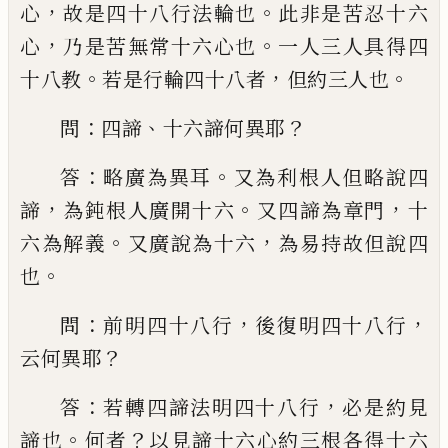
，
。
心
故是四
十八行法輪也
此非是苦忍十六
，
。
心
乃是苦
無常十六心也
一人三人具得四
。
，
。
十八教
若是行輪四十八者
但約三人也
：
、
？
問
四諦
十
六諦何異耶
：
。
答
略廣為異耳
又為利根人
但略說四
，
。
，
諦
為鈍根人廣開十六
又四諦為
章門
十
。
，
六為解義
又廣說為十六
為易持故
但說四
。
也
：
，
，
問
前明四十八行
後復明四十
八行
？
云何異耶
：
，
答
若轉四諦法明四十八
行
必是約見
。
？
諦也
何者
以見諦十六心約三
根各得十六