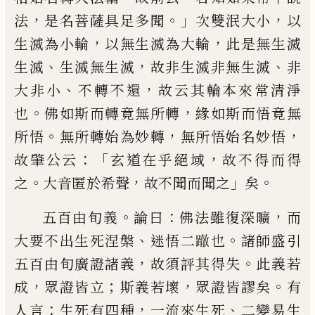
，
。」
，
法
是名菩薩具足多聞
次雙泯大小
以
，
，
生滅為小輪
以無生滅為大輪
此是無生
滅
、
，
、
生滅
生滅無生滅
故非生滅非無生滅
非
、
，
大非小
不轉不還
故云其輪本來常清淨
。
，
也
佛如斯而轉竟無所轉
緣如斯而悟竟無
。
，
，
所
悟
無所轉始為妙轉
無所悟始名妙悟
：「
，
故
肇公云
玄道在乎絕域
故不得而得
。
，
」
。
之
大
音匿於希聲
故不聞而聞之
矣
。
：
，
五百由旬
義
論曰
佛法雖復深曠
而
、
。
大要不出生死涅
槃
迷悟二
𨅊
也
諸師盛引
，
。
五百由旬廣證諸
義
故須評其得失
此義若
，
；
，
。
成
眾證皆立
斯
義若壞
眾證皆謬矣
有
：
，
、
人言
生死有四種
一
流來生死
二變易生