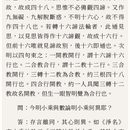
，
。
。
故
故成四十八
思惟不必備
觀四諦
又作
、
，
，
九無礙
九解脫斷惑
不明十六
心
故不得
。
，
作四十八也
若轉十六諦法輪者
此通見
，
，
。
思
以見思皆得作十六諦觀
故成十
六行
，
。
但前十六唯就見諦故別
後十六即通
也
次
：
，
明以四句束之
一開教開行
謂十六
諦十六
。
，
。
行也
二合教合行
謂十二教十二行
三合
，
，
教開行
三轉十二教為合教
約三根四十
八
。
，
開行也
四合行開教
約一人具聞三轉十
二
，
。
教故名開教
但生一眼智明覺為合行也
：
？
問
今明小乘與數論明小乘何異耶
：
，
。
《
》
答
存
言雖同
其心則異
如
淨名