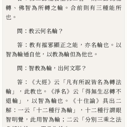
、
。
轉
佛智為
所轉之輪
合前則有三種能所
。
也
：
？
問
教云
何名輪
：
，
。
答
教有摧邪顯正之能
亦名輪也
以
，
。
智為輪通自他
以教為輪但為他也
：
，
？
問
智教為輪
出何文耶
：《
》
「
答
大經
云
凡有所說
皆名為轉法
」，
。《
》
「
輪
此教也
淨名
云
得無生忍轉
不
」，
。《
》
退輪
以智為輪也
十住論
具出二
：
「
」，
解
一
云
十二種行為輪
十二種行謂眼
，
；
「
智明覺
此
用智為輪
二云
分別三乘之法