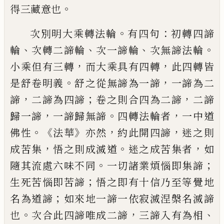
。
得三藏意
也
。
：
次別明大乘轉法輪
有四句
初轉四諦
、
、
、
。
輪
次轉二諦輪
次一諦輪
次無諦法輪
，
，
小乘
但有三轉
而大乘具有四轉
此四轉皆
。
，
是舒
卷明義
舒之從無諦為一諦
一諦為二
，
；
，
諦
二諦為四諦
卷之則合四為二諦
二諦
，
。
，
歸一
諦
一諦歸無諦
四轉法輪者
一中道
。《
》
，
，
佛性
法
華
亦然
約此開四諦
迷之則
，
。
，
成苦集
悟之
則成滅道
迷之成苦集者
如
。
；
隨其流處六味
不同
一切諸業煩惱即集諦
；
生死苦惱即苦
諦
悟之即有十信乃至等覺地
；
名為道諦
如來地一諦一依寂滅涅槃名滅諦
。
，
、
也
次合
此四諦唯成二諦
三諦入有為相