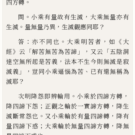
。
四方轉
。
，
問
小乘有量故有
生滅
大乘無量亦有
。
，
？
生滅
量無量乃異
生
滅觀應同耶
：
。
，
《
答
亦不同也
大乘明苦者
如
大
》
「
」，
「
經
云
解苦無苦為苦諦
又云
五陰洞
，
達空
無所起是苦義
法本不生今則無滅是寂
」，
、
滅
義
豈同小乘逼惱為苦
已有還無稱為
？
滅
耶
。
，
次明降怨即辨輪用
小乘於四諦方轉
；
，
降四諦下怨
正觀之輪於一實諦方轉
降生
。
，
滅斷常怨也
又小乘輪於有量四諦轉
降有
；
，
量四諦下惑
大乘輪於無量四諦方轉
降無