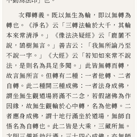
不動
為法印
也
。
，
次釋轉義
既以無生為輪
即以
無轉為
。《
》
「
，
轉也
淨名
云
三轉法輪於大千
其輪
。」《
》
「
本來常清淨
像法決疑經
云
鹿薗不
，
。」
：「
說
鵠樹
無言
善吉云
我無所論乃至
。」《
》
「
不說一字
大經
云
若知如來常不說
，
。」
，
法
是則名為具足多聞
此皆無轉而轉
。
：
、
故言無所言
但轉有二種
一者他轉
二者
。
：
，
自轉
此二種開三種成佛
一
者法身成佛
，
謂坐無生觀道場將滿不二念
若假諸佛為作
，
，
。
因緣
故無生觀輪於心中轉
名為他轉
二
，
，
者應身成佛
謂十地行滿坐於
道場
無師自
。
，
。
悟名為自轉也
此二皆是大乘
三藏所無
，
，
次明三僧祇劫行滿
三十四心成
佛
亦無師