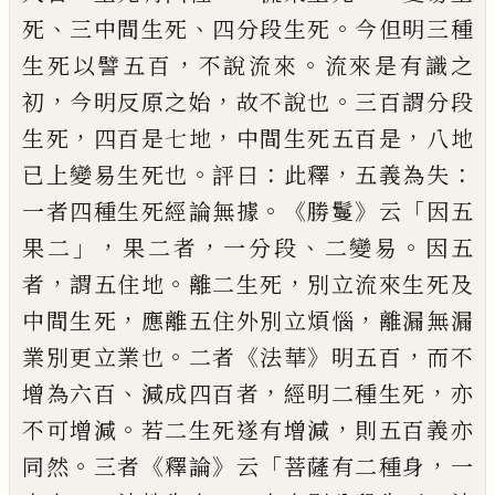
、
、
。
死
三中間生死
四分段
生死
今但明三種
，
。
生死以譬五百
不說流來
流來是有識之
，
，
。
初
今明反原之始
故不說也
三百謂分段
，
，
，
生死
四百是七地
中間生死五
百是
八地
。
：
，
：
已上變易生死也
評曰
此釋
五
義為失
。《
》
「
一者四種生死經論無據
勝鬘
云
因
五
」，
，
、
。
果二
果二者
一分段
二變易
因五
，
。
，
者
謂五
住地
離二生死
別立流來生死及
，
，
中間生死
應離五住外別立煩惱
離漏無漏
。
《
》
，
業別更立
業也
二者
法華
明五百
而不
、
，
，
增為六百
減成
四百者
經明二種生死
亦
。
，
不可增減
若二生
死遂有增減
則五百義亦
。
《
》
「
，
同然
三者
釋論
云
菩薩有二種身
一