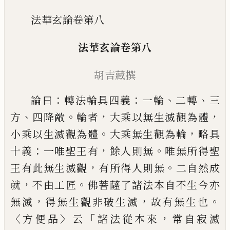
法華玄論卷第八
法華玄論卷第八
胡吉藏撰
：
：
、
、
論曰
轉法輪具四義
一輪
二轉
三
、
。
，
，
方
四降敵
輪者
大乘以無生滅觀為體
。
，
小乘以生滅觀
為體
大乘無生觀為輪
略具
：
，
。
十義
一唯聖王
有
餘人則無
唯無所得聖
，
。
王有此無生滅觀
有所得人則無
二自然成
，
。
就
不由工匠
佛
菩薩了諸法本自不生今亦
，
，
。
無滅
得無生觀
非破生滅
故有無生也
〈
〉
「
，
方便品
云
諸法從本
來
常自寂滅