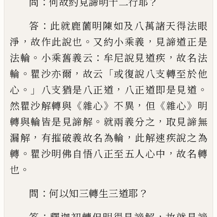
：
？
問
何故約見諦明十二行耶
：
答
此就鹿
薗明陳如及八萬諸天得法眼
，
。
，
淨
故作此說
也
又約小乘義
見諦道正是
。
：
，
法輪
小乘舊
義云
牟尼說見道疾
故名法
。
，
「
輪
瞿沙亦爾
故云
或復說八支轉至於他
。」
，
。
心
八支猶是八
正道
八正道即是見道
《
》
，
《
》
然瞿沙解轉與
雜心
不異
但
雜心
明
。
，
轉與輪皆是見諦解
就兩義
分之
取見諦無
，
，
漏解
有摧破義故名為輪
此解速疾說之為
。
，
轉
瞿沙明佛自悟八正至
五人心中
故名轉
。
也
：
？
問
何以知三轉生三道
耶
：
，