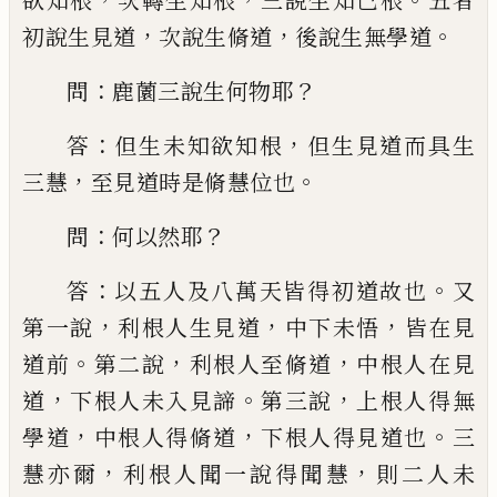
欲知根
次轉生知根
三說
生知已根
五者
，
，
。
初說生見道
次說生脩道
後說生無學道
：
？
問
鹿薗三說生何物耶
：
，
答
但
生未知欲知根
但生見道而具生
，
。
三慧
至
見道時是脩慧位也
：
？
問
何以然耶
：
。
答
以五
人及八萬天皆得初道故也
又
，
，
，
第一說
利根
人生見道
中下未悟
皆在見
。
，
，
道前
第二說
利根人至脩道
中根人在見
，
。
，
道
下根人未入
見諦
第三說
上根人得無
，
，
。
學道
中根人得脩
道
下根人得見道也
三
，
，
慧亦爾
利根人聞
一說得聞慧
則二人未