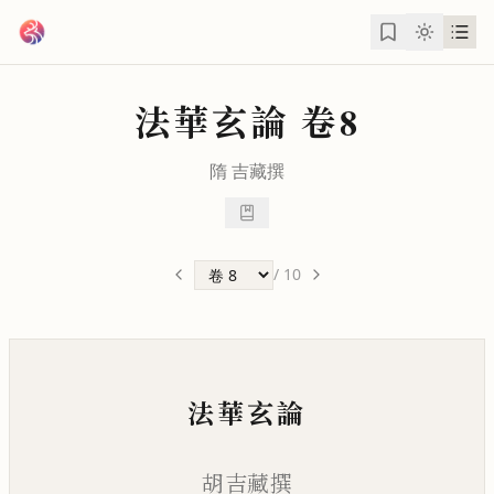
跳到主要內容
法華玄論
卷8
隋
吉藏
撰
/
10
法華玄論
胡吉藏撰