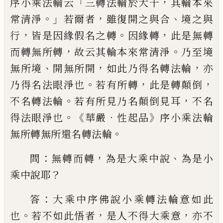
「
，
序小乘法輪云
三
轉法輪於大千
其輪本來
。」
，
、
常清淨
若爾者
雖復開之與合
境之與
，
。
，
行
皆是因緣假名之
轉
因緣轉
此是無轉
，
。
而轉無所轉
故云其輪
本來常清淨
乃至境
、
，
，
無所境
開無所開
如此
乃得名轉法輪
亦
。
，
，
乃得名法眼淨也
若有所
轉
此是轉顛倒
。
，
不名轉法輪
若有所見乃名
顛倒見耳
不名
。《
．
》
得法眼淨也
華嚴
性起品
序
小乘法輪
。
無所轉無所還名轉法輪
：
，
、
問
無轉
而轉
為是大乘中說
為是小
？
乘中說耶
：
答
大乘中序佛說小乘轉法輪意如此
。
，
，
也
若不
如此悟者
是人不得大乘意
亦不