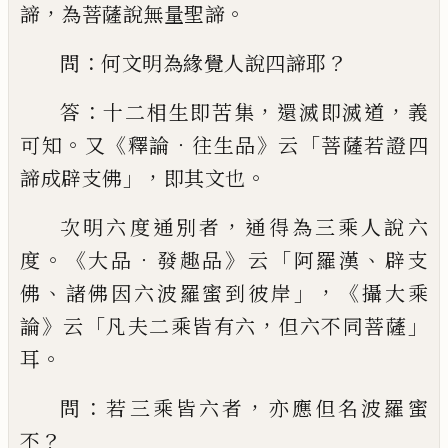
，
。
諦
為
菩薩說無量聖諦
：
？
問
何文明為緣覺人說四
諦耶
：
，
，
答
十二相生即苦集
還滅即滅道
義
。
《
．
》
「
可知
又
釋論
往生品
云
菩薩若證四
」，
。
諦成辟
支佛
即
其
文也
，
次明六度通別者
通得為三
乘人說六
。《
．
》
「
、
度
大品
發趣品
云
阿羅漢
辟支
、
」，《
佛
諸佛因六波羅蜜到彼岸
攝大乘
》
「
，
」
論
云
凡夫
二乘皆有六
但六不同菩薩
。
耳
：
，
問
若三乘
皆六者
亦應但名波羅蜜
？
不