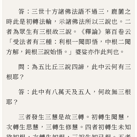
：
，
答
三世十
方諸佛法語不過三
鹿薗之
，
。
時此是初轉法
輪
示諸佛法所以三說也
二
。《
》
者為眾生有三
根故三說
釋論
第百卷云
「
：
，
受法者有三種
利
根一聞即悟
中根二聞
，
。」
。
方解
鈍根三說始悟
婆娑亦作此判也
：
，
問
為五比丘三說四諦
此中云何有三
？
根耶
：
，
答
此中有八萬天及五
人
何故無三根
？
耶
。
，
三者發生三慧是故三
轉
初轉生聞慧
，
。
次轉生思慧
三轉生修慧
四
者初轉生未知
，
，
。