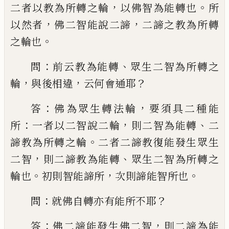
，
。
二者以教
為所轉之輪
以佛智為能轉也
所
，
，
以然者
佛
二智能說二諦
二諦之教為所轉
。
之輪也
：
、
問
前云教為能轉
眾生二智為所轉之
，
，
？
輪
與後
相違
云何會通耶
：
，
答
佛為眾生轉法輪
要須
具二種能
：
，
、
所
一者以二智說二輪
則二智
為能轉
二
。
諦教為所轉之輪
二者二諦教復
能發生眾生
，
、
二智
則二諦教為能轉
眾生二
智為所轉之
。
，
。
輪也
初則智能諦所
次則諦能
智所也
：
？
問
就佛自轉亦有能所不耶
：
，
答
佛
二諦能發生佛二智
則二諦為能