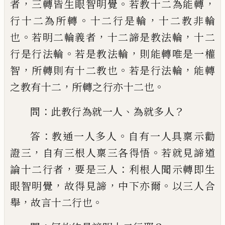
，
。
，
者
三轉皆生眼智明覺
若教
十二為能轉
。
，
行十二為所轉
十二行是輪
十二教非輪
。
，
，
也
若明二輪義者
十二諦是教
法輪
十二
。
，
行是行法輪
若是教法輪
則能
轉唯是一權
，
。
，
智
所轉則有十二教也
若是行
法輪
能轉
，
。
之教有十二
所轉之行亦十二也
：
、
？
問
此教行為就一人
為就多人
：
。
答
教通一
人多人
自有一人具稟示勸
，
。
證三
自有三根
人稟三各得悟
若就見諦道
，
：
論十二行者
要
是三人
利根人聞示轉即生
，
，
。
眼智明覺
故得
見諦
中下亦爾
以三人合
，
。
舉
故言十二行也