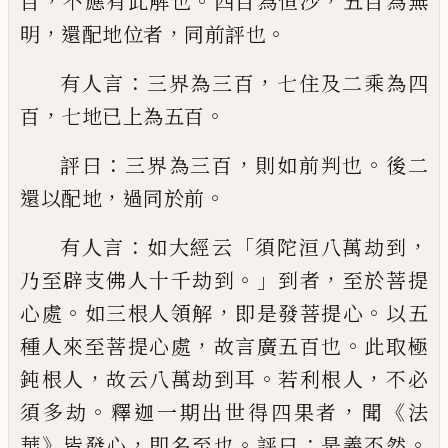
，
。
，
百
不應有此解也
四百為恒沙
五百為無
，
，
。
明
還配地位者
同前評也
：
，
有人言
三界為三
百
七住及二乘為四
，
。
百
七地已上為五百
：
，
。
評曰
三界為三百
則如前判也
後二
，
。
還以配
地
過同於前
：
「
，
有人言
如大經云
須陀洹八萬
劫到
。」
，
乃至辟支佛人十千劫到
到者
至於菩
提
。
，
。
心處
如三根人領解
即是發菩提心
以
五
，
。
種人來至菩提心處
故言廣五百也
此取
極
，
。
，
鈍根人
故云八萬劫到耳
若利根人
不必
。
，
《
須多劫
釋迦一期出世得四果者
聞
法
》
，
。
：
。
華
皆
發心
即名至也
評曰
是義不然