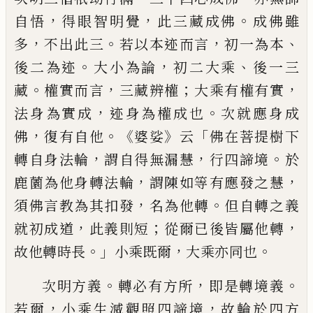
，
，
。
自悟
得眼智明覺
此三藏成佛
成
佛雖
，
。
，
、
多
不出此三
若以本迹而言
初一為本
。
，
、
後二為迹
大小為論
初二大乘
後一三
。
，
；
，
藏
權
實而言
三藏辨權
大乘有權有實
，
。
法身為實
成
迹身為權成也
次就應身成
，
。《
》
「
佛
復有自
他
婆娑
云
佛在菩提樹下
，
，
。
轉自身法輪
謂自
得無漏慧
行四諦境
於
，
，
鹿薗為他身轉法輪
謂陳如等有應發之慧
，
。
須佛言教為其扣發
名
為他轉
但自轉之義
，
；
，
就初成道
此義則短
從爾已後皆屬他轉
。」
，
。
故他轉時長
小乘既爾
大乘亦同也
。
，
。
次明方義
轉必有方所
即是
轉境義
，
，
若爾
小乘生滅觀照四諦境
故輪於
四方