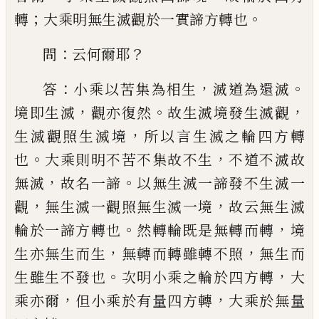
；
。
轉
大乘明無生滅觀於一實諦方轉也
：
？
問
云何爾耶
：
，
。
答
小乘以苦集為相生
滅
道為還滅
，
。
，
境即生滅
觀亦復然
故生滅境發
生滅觀
，
生滅觀照生滅境
所以言生滅之
輪四方轉
。
，
也
大乘則明不苦不集故不生
不道不滅故
，
。
無滅
故名一諦
以無生滅一
諦發不生滅一
，
，
觀
無生滅一觀照無生滅一
境
故云無生滅
。
，
輪於一諦方轉也
然轉輪既
是無轉而轉
境
，
，
生亦無生而生
無轉而轉雖
轉不照
無生而
。
，
生雖生不發也
次明小乘之
輪於四方轉
大
，
，
乘亦爾
但小乘於有量四方
轉
大乘於無量