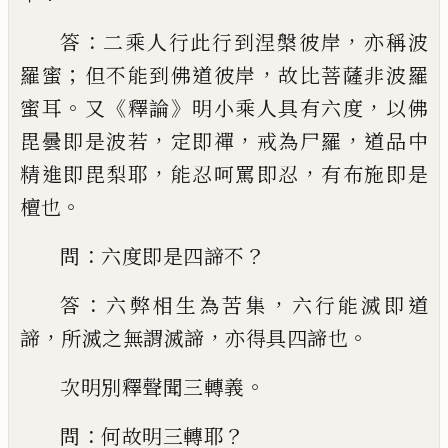
：
，
答
二乘人行
此行到涅槃彼岸
亦稱波
；
，
羅蜜
但不能到佛
道彼岸
故比菩薩非波羅
。
《
》
，
蜜耳
又
釋論
明小
乘人具有六度
以佛
，
，
，
毘曇即是波若
定即禪
戒為尸羅
道品中
，
，
精進即毘梨耶
能忍呵罵
即忍
有布施即是
。
檀也
：
？
問
六度即是四諦
不
：
，
答
六弊相生為苦集
六行能滅即道
，
，
。
諦
所滅之無謂滅諦
亦得具四諦也
。
次明別釋
聲聞三轉義
：
？
問
何故明三轉耶