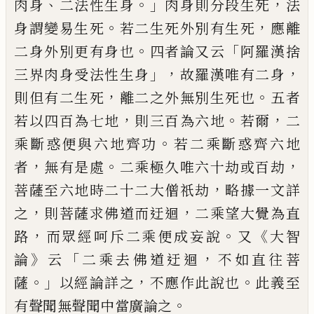
、
。」
，
肉身
二法性生身
肉身則分
段生死
法
。
，
身謂變易生死
若二生死外別有
生死
應離
。
「
二身外別更有身也
四者論又云
阿羅漢捨
」，
，
三界肉身受法性生身
故羅漢唯有
二身
，
。
則但有二生死
離二之外無別生死也
五者
，
。
，
若以四百為七地
則三百為六地
若爾
二
。
乘斷惑便與六地齊功
若二乘斷惑齊六
地
，
。
，
者
無有是處
二乘極久唯六十劫或百劫
，
菩薩至六地時二十二大僧祇劫
略據一文
詳
，
，
之
則菩薩求佛道而迂迴
二乘望大覺為
直
，
。
《
路
而眾經呵斥二乘便成妄說
又
大智
》
「
，
論
云
二乘去佛道迂迴
不如直往菩
。」
，
。
薩
以經
論詳之
不應作此說也
此義至
。
有聲聞無聲
聞中當廣論之