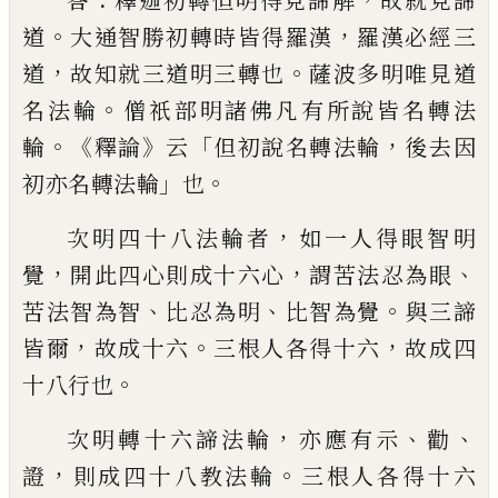
答
釋迦初轉但明得見諦解
故就見諦
。
，
道
大通智勝初轉時皆得羅漢
羅漢必經三
，
。
道
故知就三道明三轉也
薩波多明唯見道
。
名法輪
僧祇部明諸佛凡有所說皆名轉法
。《
》
「
，
輪
釋論
云
但初說名轉法輪
後去因
」
。
初亦名
轉法輪
也
，
次明四十八法輪者
如一人得眼智明
，
，
、
覺
開
此四心則成十六心
謂苦法忍為眼
、
、
。
苦法智
為智
比忍為明
比智為覺
與三諦
，
。
，
皆爾
故
成十六
三根人各得十六
故成四
。
十八行也
，
、
、
次明轉十六諦法輪
亦應有示
勸
，
。
證
則成
四十八教法輪
三根人各得十六