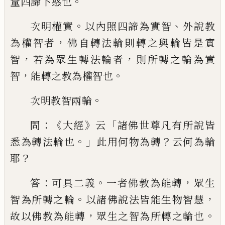
。
量
四諦下惑也
。
、
次明權實
以內照四諦為實
智
外說教
，
為權智者
佛自轉法輪則轉之與
輪皆是實
，
，
智
若為眾生轉法輪者
則所轉之
輪為實
，
。
智
能轉之教為權智也
。
次明教智
兩輪
：《
》
「
問
大經
云
諸佛世尊凡有所說皆
。」
？
悉為
轉法輪也
此用何物為轉
云何為輪
？
耶
：
。
，
答
可具二義
一者佛教為能轉
眾生
。
，
智為所轉
之輪
以諸佛說法皆能生物智慧
，
。
故以佛教
為能轉
眾生之智為所轉之輪也