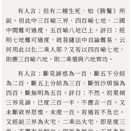
：
，
《
》
有人言
但有二種生死
如
勝鬘
所
。
，
，
說
但此中三百喻三界
四百喻七地
二國
，
。
：
中間難可過度
五百喻八地已上
評
曰
經
，
，
明七地難可過度
就菩薩法中自論難
易
云
？
，
何用此以化二乘人耶
又若以四百喻
七地
，
。
則應三百喻六地
則二乘還與六地齊
功
：
，
有人言
斷見諦惑為一百
斷五下分結
，
，
為
二百
斷五上分結為三百
斷恒沙煩惱為
，
。
：
。
四
百
斷無明為五百
評曰
不然
初果傾
，
，
。
三
界見諦
已度三百一半
不應言一百
又
，
。
。
未斷欲界思惟
未度一百
若過若不及也
，
，
又經說三界為火宅
二乘出火宅
即是度三