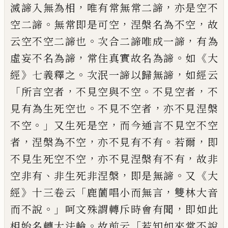
，
，
滅諦入無
為相
唯有常無常二諦
亦是空不
。
，
，
空二諦
無常即是可空
涅槃名為不空
故
。
，
云空不空
二諦也
次合二諦唯成一諦
有為
，
。
《
虛妄不名
為諦
常住真實故名為諦
如
大
》
。
，
經
七義釋之
次泯一諦以歸無諦
如經云
「
，
。
，
所言空者
不見
空與不空
不見空者
不
。
，
見有為生死空也
不
見不空者
亦不見涅槃
。」
，
不空
又生死是空
而
今通言不見空不空
，
，
。
，
者
涅槃為不空
亦不見
有不有
若爾
即
，
，
不見生死空不空
亦不見涅
槃有不有
故非
、
，
。
《
空非有
非生死非涅槃
即是
無諦
又
大
》
「
，
經
十三卷云
鹿薗唱小而無言
雙林大音
。」
，
而不說
呵文殊謂轉斥時會有聞
即如此
。
「
相始名轉大法輪
故前云
若知如來
常不說