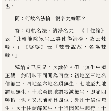
。
也
：
，
？
問
何故名法輪
復名梵輪耶
：
，
。《
》
答
可
軌名法
清淨名梵
十住論
「
，
云
此輪能除眾生
三毒使得清淨
故云梵
。」《
》
「
，
輪
婆娑
云
梵音說故
名為梵
。」
輪
。
。
釋論文已具足
次論位
但一無生
中道
，
：
正觀
約明昧不同開為四位
初地至三
地名
，
，
信無生
四地至六地名順無生
七地至
九地
，
，
謂真無生
十地至佛地謂寂滅無生
即喻四
。
：
轉輪王也
又地前亦具四位
外凡
十信信無
，
，
，
生
次十住謂解無生
十行因無生
起行
十