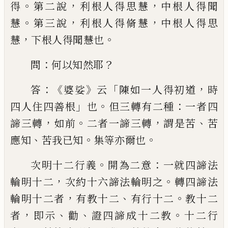
。
，
，
得
第二說
利根人
得思慧
中根人得聞
。
，
，
慧
第三說
利根人得
脩慧
中根人得思
，
。
慧
下根人得聞慧也
：
？
問
何以知然耶
：《
》
「
，
答
婆娑
云
陳如一人得初道
時
」
。
：
四人住四善根
也
但三轉有二種
一者四
，
。
，
、
諦三轉
如前
二者一諦三轉
謂是苦
苦
、
。
。
應
知
苦我已知
集等亦爾也
。
：
次明十二行義
開
為二意
一就四諦法
，
。
輪明十二
次約十六諦
法輪明之
轉四諦法
，
、
。
輪明十二者
有教十二
有行十二
教十二
，
、
、
。
者
即示
勸
證四諦成十
二教
十二行