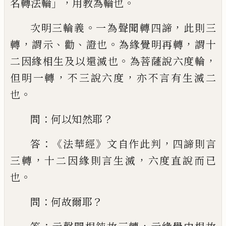
」，
。
名轉法輪
用教為輪也
。
，
次明三輪義
一為聲聞轉四
諦
此則三
，
、
、
。
，
轉
謂示
勸
證也
為緣覺明再轉
謂
十
。
，
二因緣相生及以還滅也
為菩薩說六度
輪
，
，
但明一轉
不三說六度
亦不言有生滅二
。
也
：
？
問
何以知然耶
：《
》
，
答
法華經
文自作此
判
四諦則言
，
，
三轉
十二因緣則言生滅
六
度直說而已
。
也
：
？
問
何故爾耶