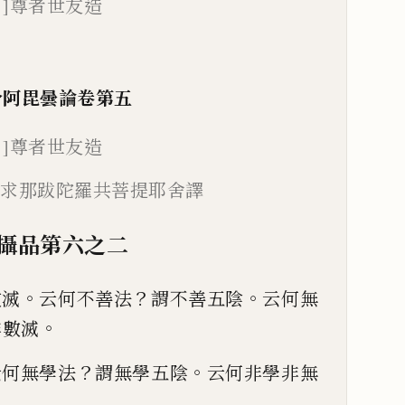
＊]尊者世友造
分阿毘曇論
卷第五
]
尊者世友造
藏求那跋陀羅
共菩提耶舍譯
攝品第六
之二
。
？
。
數滅
云何不善法
謂
不善五陰
云何無
。
非數滅
？
。
云何無學法
謂
無學五陰
云何非學非無