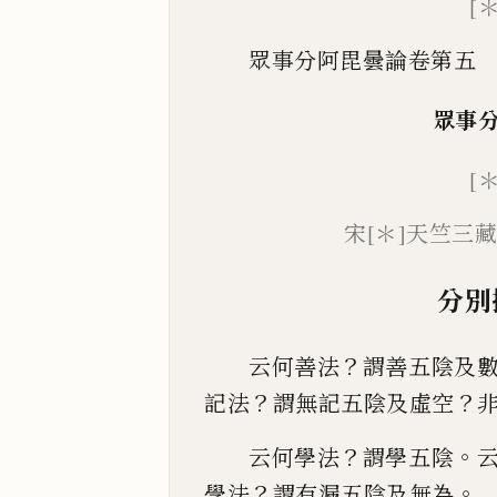
[
眾事分阿毘曇論卷第五
眾事
[＊
宋
[＊]
天竺三
分別
？
云何善法
謂善五陰及
？
？
記法
謂無記五陰及虛空
？
。
云何學法
謂學五陰
？
。
學法
謂有漏五陰
及無為