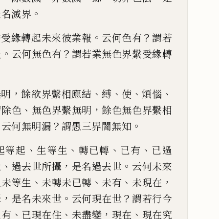
。
是
名滅界
。
？
繫受緣轉起
未來彼業報
云何色有
謂若
。
？
報
云何無色有
謂若業無色
界繫受緣轉
，
、
、
、
、
無明
餘欲界繫相應結
縛
使
煩惱
、
，
謂除色
無色界繫無明
餘色無色界繫相
。
？
。
云何無明漏
謂愚三界闇無知
、
、
、
、
起等起
生等生
轉已
轉
已有
已過
、
，
。
竟
過去
世所攝
是名過去世
云何未來
、
、
、
，
生未等生
未轉未已轉
未有
未
現在
，
。
？
攝
是名未來
世
云何現在世
謂若行今
、
、
，
、
已有
已現在住
未盡變
現在
現在究