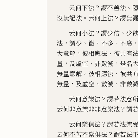
？
、
云何下法
謂不善法
。
？
沒無記法
云何上法
謂無
？
、
云何小法
謂少信
少
，
、
、
、
法
謂少
微
不
多
不廣
，
、
大
意解
彼相應法
彼共有
，
、
，
量
及虛空
非數滅
是名
，
、
無量意解
彼相應
法
彼共
，
、
、
無量
及虛空
數滅
非數
？
云何意樂
法
謂若法意
？
云何非意樂非非意樂法
謂
？
云何樂俱法
謂若法樂
？
云何不苦不樂俱法
謂若法