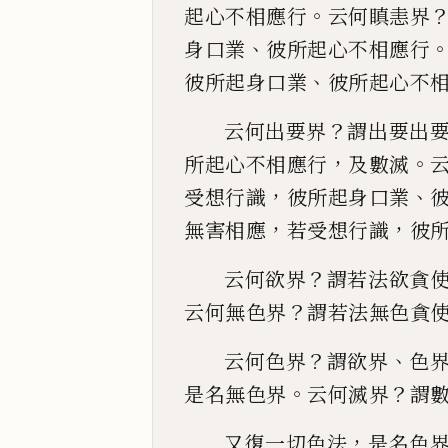
。
起心不相應行
云何瞋恚界
、
身口業
彼
所起心不相應行
、
彼所起身口業
彼所起心不
？
云何出要界
謂出要出
，
。
所起心不相應行
及數
滅
，
、
受想行識
彼所起身口業
，
，
無害相應
若受想行
識
彼
？
云何
欲界
謂若法欲貪
？
云何無色界
謂若法無色貪
？
、
云何色界
謂欲界
色
。
？
是名無色界
云何滅界
謂
，
又復一切色法
是名色