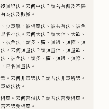
。
？
隱沒無記法
云何中法
謂善有漏及不隱
。
漏有為法及數滅
、
，
、
、
欲
少
意解
彼相應法
彼共有法
彼色
，
。
？
、
、
是名小法
云何大法
謂大信
大欲
、
，
、
、
、
、
法
彼色法
謂多
廣
無
邊
無際
無
。
？
、
、
大法
云何
無量法
謂無量信
無量欲
、
，
、
、
、
、
有法
彼色法
謂多
廣
無邊
無際
，
。
滅
是
名
無量法
。
？
。
所樂
云何非意樂法
謂若法非
意所樂
。
若意於
法捨
。
？
。
受相應
云何苦
俱法
謂若法苦受相應
。
不苦不樂受相應