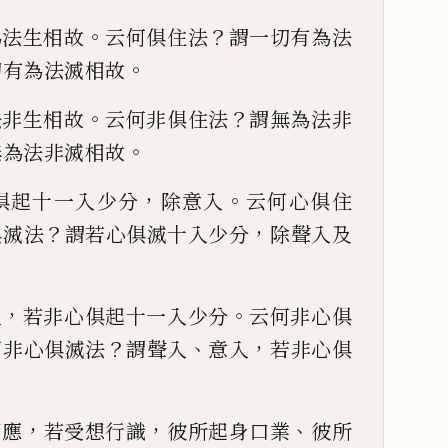
。
？
為法生相故
云何俱住法
謂一切有為
法
。
切有為法滅相
故
。
？
法非生相故
云何
非俱住法
謂無為法非
。
無為法非滅相故
，
。
俱起十一入少分
除意入
云何心俱住
？
，
俱滅法
謂若心俱滅
十入少分
除聲入及
，
。
入
若非心俱起十一入少分
云何非心
俱
？
、
，
何非心俱滅法
謂聲入
意入
若非心俱
，
，
、
相應
若受想行識
彼所起身
口業
彼所