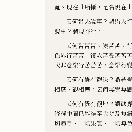
、
，
竟
現在世所攝
是名現在
？
云何過去說事
謂過去
？
。
說事
謂現在行
、
、
云何苦苦苦
變苦苦
。
色界行苦
苦
復次苦受苦苦
，
次非意樂行苦苦苦
意樂行
？
云何有覺
有觀法
謂若
、
。
相應
觀相應
云何無覺無
？
云何有覺有觀地
謂欲
修禪
中間已能得至大梵及無
、
、
切遍淨
一切果實
一切
無