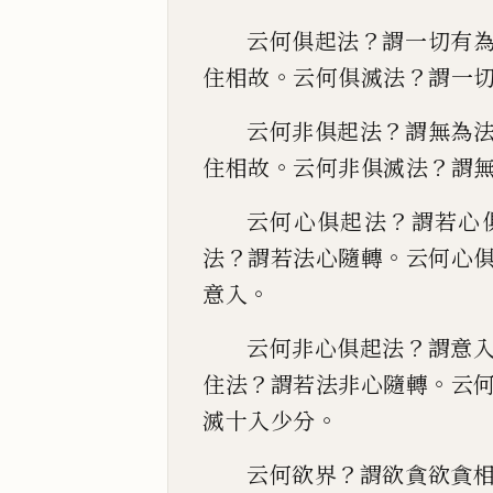
？
云何俱起法
謂一
切有
。
？
住相故
云何俱滅法
謂一
？
云何非俱起法
謂無為
。
？
住相故
云何非俱滅
法
謂
？
云何心俱起法
謂若
心
？
。
法
謂若法心隨轉
云何心
。
意入
？
云何非心俱起法
謂意
？
。
住法
謂若法非心隨轉
云
。
滅十入少分
？
云何欲
界
謂欲貪欲貪