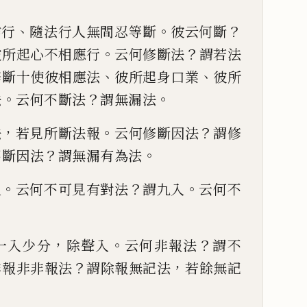
、
。
？
信行
隨法行
人無間忍等斷
彼云何斷
。
？
彼所起心不相應行
云何修斷法
謂若法
、
、
修斷十使
彼相應法
彼所起身口業
彼所
。
？
。
法
云何不斷法
謂無漏法
，
。
？
法
若見所斷法報
云
何修斷因法
謂修
？
。
不斷因法
謂無漏有為法
。
？
。
入
云何不可見有對法
謂九入
云何不
，
。
？
一入少分
除聲入
云何非報法
謂不
？
，
非報非非報法
謂除報無
記法
若餘無記