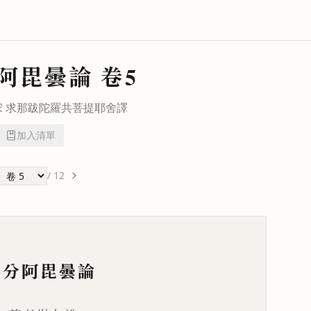
阿毘曇論
卷5
宋
求那跋陀羅
共
菩提耶舍
譯
加入清單
/
12
事分阿毘曇論