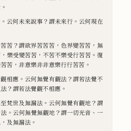
。
世
。
？
。
行
云何未來說事
謂未來行
云何現
在
？
，
，
行苦
苦
謂欲界苦苦苦
色界變苦苦
無
，
，
。
苦
樂受變苦苦
不苦不樂
受行苦苦
復
，
。
變
苦苦
非意
樂
非非意樂行行苦苦
。
？
覺觀相應
云何無覺有觀法
謂
若法覺不
？
。
觀法
謂
若法覺觀不相應
。
？
界
至梵世及無漏法
云何無覺有觀地
謂
。
？
、
漏法
云何無覺無
觀地
謂一切光音
一
，
。
色
及無漏法