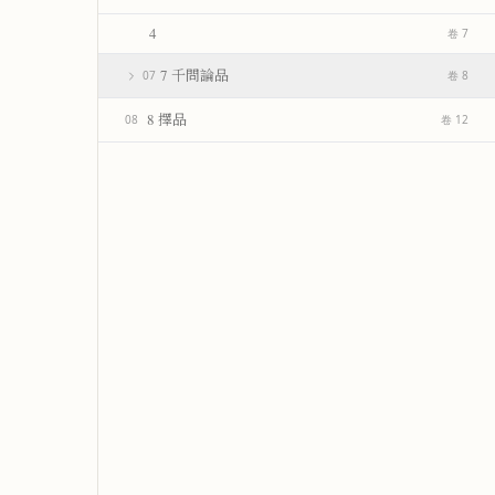
4
卷 7
7 千問論品
07
卷 8
8 擇品
08
卷 12