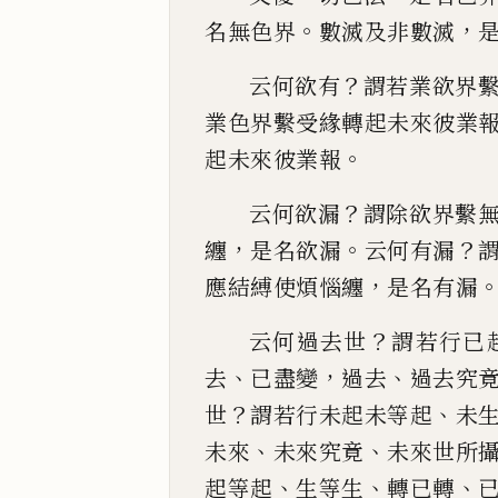
。
，
名無色界
數滅及非數滅
？
云何欲有
謂若業欲界
業色界繫受緣
轉起未來彼業
。
起未來彼業報
？
云何欲漏
謂除
欲界繫
，
。
？
纏
是名欲漏
云何有漏
，
應結縛使煩惱纏
是名有
漏
？
云何過去世
謂若行已
、
，
、
去
已盡變
過去
過去究
？
、
世
謂若行未
起未等起
未
、
、
未來
未來究竟
未來世所
、
、
、
起等起
生等生
轉已轉