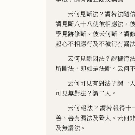
？
云何見斷法
謂若法隨
、
謂見斷八十八使
彼相應法
。
？
學見跡修斷
彼云何斷
謂
起心不相應
行及不穢污有漏
？
云何見斷因法
謂穢污
，
。
所斷法
即如是法斷
云何
？
云何可見有對法
謂一
？
。
可見無對法
謂二入
？
云何報法
謂若報得十
、
。
善
善有
漏法及聲入
云何
。
及無漏法