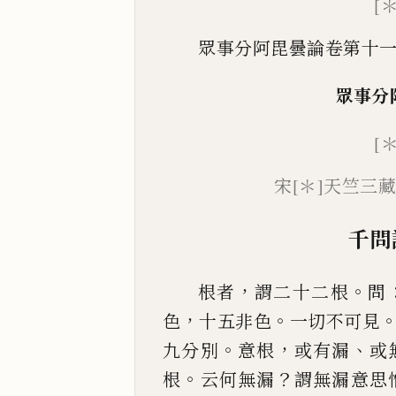
[
眾事分阿毘曇論卷第十
眾事分
[＊
宋
[＊]
天竺三
千問
，
。
根者
謂二十二根
問
，
。
色
十五非色
一切不可見
。
，
、
九分別
意根
或有漏
或
。
？
根
云何無漏
謂無漏意思