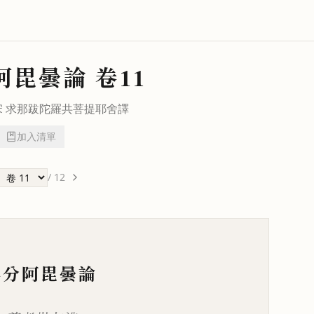
阿毘曇論
卷11
宋
求那跋陀羅
共
菩提耶舍
譯
加入清單
/
12
事分阿毘曇論