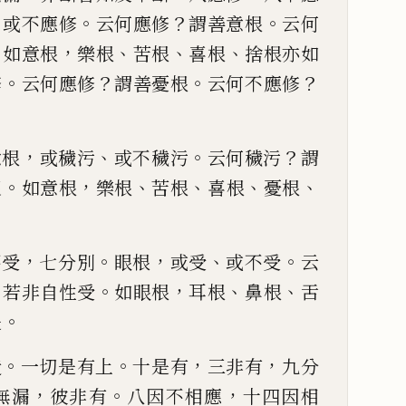
、
。
？
。
或不應修
云何
應修
謂善意根
云何
。
，
、
、
、
如意根
樂根
苦根
喜根
捨根亦如
。
？
。
？
修
云何應修
謂善憂根
云何不應修
，
、
。
？
意根
或穢污
或不
穢污
云何穢污
謂
。
，
、
、
、
、
沒
如意根
樂根
苦根
喜根
憂根
，
。
，
、
。
不受
七分別
眼根
或受
或不受
云
？
。
，
、
、
若非自性受
如眼根
耳根
鼻根
舌
。
是
。
。
，
，
造
一切是有上
十是
有
三非有
九分
，
。
，
無
漏
彼非有
八因不相應
十四因相