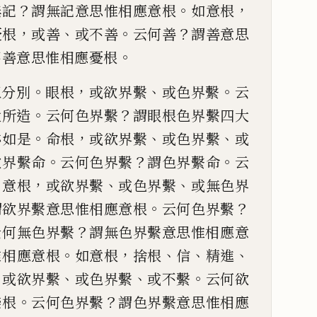
？
。
，
無記
謂無記意思惟相
應意根
如意根
，
、
。
？
憂根
或善
或不善
云何善
謂善意思
。
不善意思惟相應憂根
。
，
、
。
五分別
眼根
或欲界繫
或色界
繫
云
。
？
大所造
云
何色界繫
謂眼根色界繫四大
。
，
、
、
亦如是
命根
或欲界繫
或色界繫
或
。
？
。
欲界繫命
云何色界繫
謂色界繫
命
云
。
，
、
、
意根
或欲界繫
或色界繫
或無色界
。
？
謂欲界繫意思惟相應意根
云何色界繫
？
云
何無色界繫
謂無色界繫意思惟相應意
。
，
、
、
、
惟相應意根
如意根
捨根
信
精進
，
、
、
。
或欲界繫
或色界繫
或不繫
云何欲
。
？
樂根
云何色界繫
謂色界繫意思惟相應