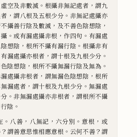
，
。
，
虛空及非數滅
根攝
非
無記處
者
謂九
，
。
根者
謂
八根及五根少分
非無記處攝亦
，
，
所不攝善行陰及數滅
及
不善色陰想陰
。
，
。
不攝
或有漏處攝非根
作四句
有漏處
，
。
色陰想陰
根所不
攝有漏行陰
根攝非有
。
，
。
有漏處攝亦根者
謂十根及九根少
分
，
。
漏色陰想陰
根所不攝無漏行陰及無為
，
，
無漏處攝非根者
謂無漏色陰
想陰
根所
，
。
非無
漏處者
謂十根及九根少分
無漏處
。
，
少分
非無漏處攝亦非
根者
謂根所不攝
。
漏行陰
。
，
，
。
，
在
八善
八無記
六分別
意根
或
？
。
？
善
謂善意思惟相應意根
云何不善
謂