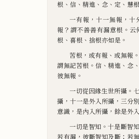
、
、
、
、
、
根
信
精進
念
定
慧
，
，
一有報
十一無報
十
？
。
報
謂不善善有漏意根
云
、
、
。
根
喜根
捨根
亦如是
，
、
苦根
或有報
或無報
。
、
、
謂無記苦根
信
精進
念
。
彼無報
。
一切從因緣生世所攝
，
，
攝
十
一
是外入所攝
三分
，
，
意識
是內入所攝
餘是外
。
一切是智知
十是斷
智
，
；
若有漏
彼斷
智
知及
斷
若