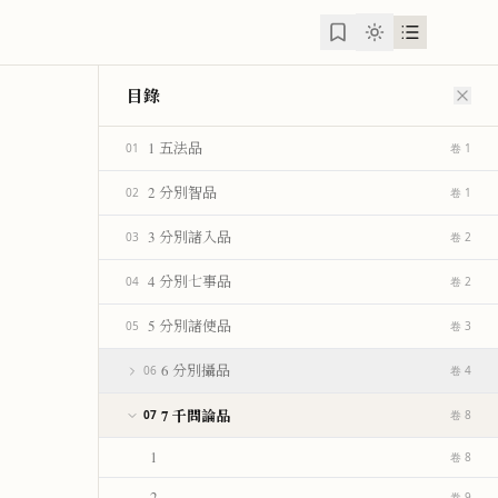
目錄
1 五法品
01
卷 1
2 分別智品
02
卷 1
3 分別諸入品
03
卷 2
4 分別七事品
04
卷 2
5 分別諸使品
05
卷 3
6 分別攝品
06
卷 4
7 千問論品
07
卷 8
1
卷 8
2
卷 9