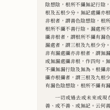
，
陰想陰
根所不攝
無記行陰
。
根及五根少分
無記處攝亦
，
，
非根者
謂
善色陰想陰
根
。
根所不攝不善行陰
漏處所
，
攝
非根者
謂根所不攝有漏
，
漏處者
謂三根及九
根少分
，
非有漏處攝亦非根者
謂無
，
。
或無漏處攝非
根
作四句
。
不攝無漏行陰及無為
根攝
，
攝亦根
攝者
謂三根及九根
，
有漏色陰想陰
根所不攝
有
一切或過去或未來或現
、
、
。
善
或不善
或無記
云何