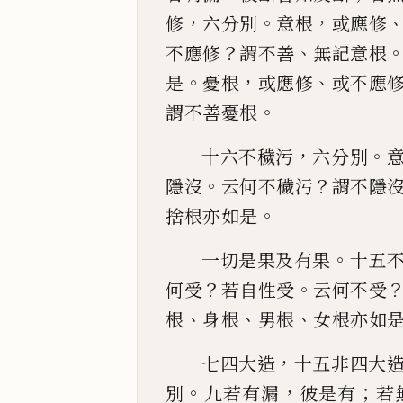
，
。
，
修
六分別
意根
或應修
？
、
不應修
謂不善
無記意
根
。
，
、
是
憂根
或應修
或不應
。
謂不善憂根
，
。
十六不穢污
六分別
。
？
隱沒
云何不穢污
謂
不隱
。
捨根亦
如是
。
一切是果及有果
十五
？
。
何受
若自性受
云何不受
、
、
、
根
身根
男
根
女根亦如
，
七四大造
十五非四大
。
，
；
別
九若有漏
彼是有
若