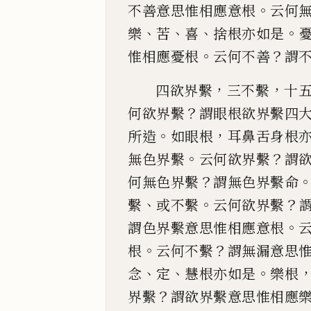
。
不善意
思惟相應意根
云何
、
、
、
。
樂
苦
喜
捨根亦如是
。
？
惟相應憂根
云何不善
謂
，
，
四欲界
繫
三不繫
十
？
何欲界繫
謂眼根欲界繫四
。
，
所造
如眼根
耳鼻舌身根
。
？
無色界繫
云何
欲界繫
謂
？
何無色界繫
謂無色界繫命
、
。
？
繫
或不
繫
云何欲界繫
。
謂色界繫意思惟相應意根
。
？
根
云何不繫
謂無漏意思
、
、
。
念
定
慧根亦如是
樂根
？
界
繫
謂欲界繫意思惟相應