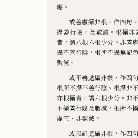
。
應
，
或善處攝非根
作四句
，
。
攝善行陰
及數滅
根攝非
，
。
者
謂
八根六根少分
非善
，
攝不善行陰
根所不攝無
記
。
數滅
，
或不善處攝非根
作四
。
根所不攝不善行陰
根攝
非
，
。
亦根攝者
謂六根少分
非
，
不攝善行陰及數
滅
根所不
、
。
虛空
非數滅
，
或無記處攝非根
作四