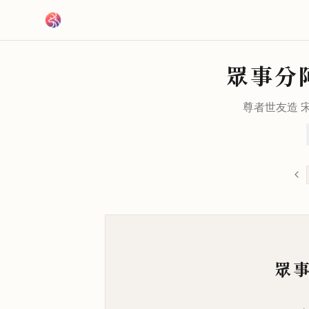
跳到主要內容
眾事分
尊者世友造 
眾