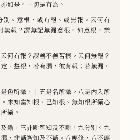
。
。
根亦
如是
一切是有為
。
，
、
。
分別
意根
或有報
或
無報
云何有
？
。
，
何無
報
謂無記無漏意根
如意根
樂
。
？
。
？
云何有報
謂善不善苦
根
云何無報
、
、
，
，
；
，
定
慧根
若有漏
彼有報
若無漏
，
。
七是色所攝
十五是
名所攝
八是內入所
。
、
、
別
未知當知根
已知根
無知根所攝心
。
入所攝
，
，
。
知及斷
三非斷
智
知及不斷
九分別
九
，
。
，
無漏
非斷
智
知及不斷
八應修
八不
應