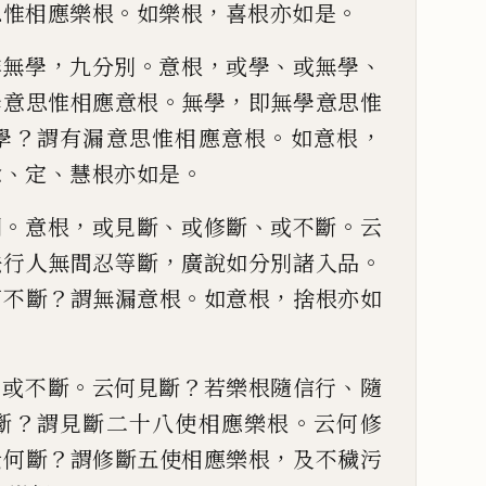
。
，
。
思惟相應
樂
根
如樂根
喜根亦如是
，
。
，
、
、
非無學
九分別
意根
或學
或無學
。
，
學意
思惟相應意根
無學
即無學意思惟
？
。
，
學
謂有漏意思惟相應意根
如意根
、
、
。
念
定
慧根亦如是
。
，
、
、
。
別
意根
或見斷
或修
斷
或不斷
云
，
。
法行
人無間忍等斷
廣說如分別諸入品
？
。
，
何不斷
謂無漏意根
如意
根
捨根亦如
、
。
？
、
或不斷
云何見斷
若
樂根隨信行
隨
？
。
斷
謂見斷二十八使相應樂根
云何修
？
，
云何斷
謂修斷五使相
應樂根
及不穢污