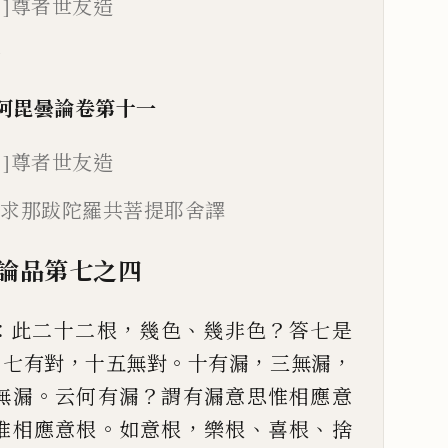
＊]尊者世友造
一
阿毘曇論
卷第十一
]
尊者世友造
藏求那跋陀羅
共菩提耶舍譯
論品第七
之四
：
，
、
？
此二十二根
幾色
幾非
色
答七是
。
，
。
，
，
七有
對
十五無對
十有漏
三無漏
。
？
無漏
云何有漏
謂有漏意思惟相
應意
。
，
、
、
惟相應意根
如意根
樂根
喜根
捨