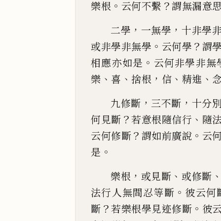
。
？
樂根
云何不繫
謂無
漏意
，
，
二學
一無學
十非學
。
？
或非學非無學
云何學
謂
。
相應亦
如是
云何非學非無
、
、
，
、
、
樂
喜
捨根
信
精進
，
，
九修斷
三不斷
十分
？
、
何見斷
若意根隨信行
隨
？
。
云何修
斷
謂如前廣說
云
。
是
，
、
樂根
或見斷
或修斷
。
法行人無間忍等斷
彼云何
？
。
斷
若
樂根學見迹修斷
彼