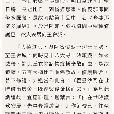
：『
，
。』
曰
今
日服藥不得應命
明日當赴
至
，
。
日將一長
老比丘
到脩婆那家
脩婆那即問
，
，
《
脩多羅
義
是故
阿
鋡
第十品中
名
脩婆那
》。
，
脩多羅
經
於是阿難
於祇樹園中種種修
，
。
護已
欲
入安居向王舍城
「
，
，
大德迦葉
與阿㝹樓馱
一切比丘眾
。
，
至王舍城
爾時見十八大寺一
時頹毀
如來
，
，
滅後
諸比丘衣
笐
諸物縱橫棄
散而去
是故
。
，
。
狼
藉
五百大德比丘順佛教
故
修護
房舍
，
：
『
若不修護
外道當作此言
瞿曇沙門在世
，
。』
時修治房舍
既涅槃後棄捨
而去
為息此
，
。
：
『
譏嫌故
宜應
料
理
迦葉言
佛在世時讚
，
。』
，
歎安居
先事修護房舍
作計
校已
往至
，
。
，