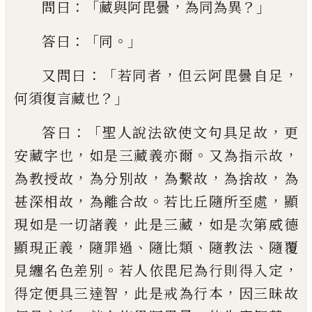
：「
，
？」
問曰
藏與阿毘曇
為同
為異
：「
。」
答曰
同
：「
，
，
又問曰
若同者
但云阿毘曇
自足
？」
何須復言藏也
：「
，
答曰
聖人說法欲使
文句具足故
更
，
。
，
安藏字也
如是三藏義亦
爾
又為指示故
，
，
，
，
為教授故
為分別故
為
繫故
為捨故
為
，
。
，
甚深相故
為離合故
若
比丘隨所至處
顯
，
，
現如是一切諸義
此是三
藏
如是次第威德
，
、
、
、
顯現正義
隨罪過
隨比
類
隨教法
隨覆
。
，
見
纏
名色差別
若人依毘
尼為行則得入定
，
，
得定便具三達智
此是
戒為行本
因三昧故