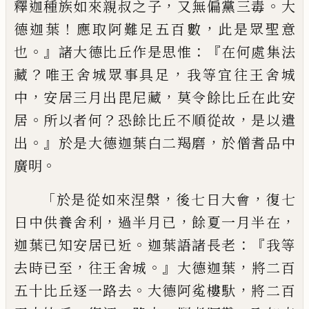
，
。
釋迦種族如來親
叔之子
又無偏黨三毒
大
！
，
德迦葉
應取阿
難足五百數
此是眾聖意
。』
：『
也
諸大德比丘
作是思惟
在何處集法
？
，
藏
唯
王舍城眾
事具足
我等宜往王舍城
，
，
中
安居三月出
毘尼藏
莫令餘比丘在此安
。
？
，
居
所以者何
恐餘比丘不順從故
是以遣
。』
，
出
於是大德
迦葉
白二羯磨
於
僧耆品中
。
廣明
「
，
，
於是
從如來涅槃
後七日
大會
復七
，
，
，
日中
供養
舍利
過半月已
餘夏一月半在
。
：『
迦葉已知
安居已近
迦葉語諸長老
我等
，
。』
，
去時已至
往王舍城
大德迦葉
將二百
。
，
五十比丘逐
一路去
大德阿㝹樓馱
將二百