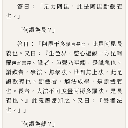
：「
，
答曰
足力阿毘
此是
阿毘斷截義
。」
也
「
？」
何謂為長
：「
，
答曰
阿毘
干
多
此是阿毘
長
漢言長也
。
：『
，
義也
又曰
生色界
慈
心遍觀一方毘
呵
。
，
，
。
羅
識者
色聲乃至
觸
是識義也
漢言意義
，
、
、
，
讚歎者
學法
無學法
世間無上
法
此是
。
，
，
讚歎義也
斷截者
觸法成學
是斷截
義
。
，
，
也
長者
大法不可度量阿耨多羅法
是
長
。』
。
：『
義也
此義應當知之
又曰
曇者法
。』」
也
「
？」
何
謂為
藏