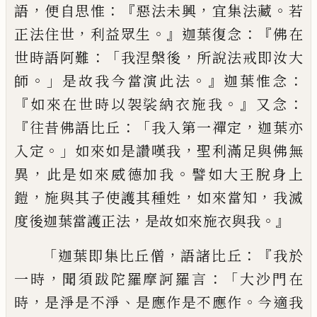
，
：『
，
。
語
便自思惟
惡法未興
宜集法藏
若
，
。』
：『
正法住世
利益眾生
迦葉復
念
佛在
：「
，
世時語阿難
我涅槃後
所說法戒即
汝大
。」
。』
：
師
是故我今當演此法
迦葉惟念
『
。』
：
如
來在世時以
袈裟
納
衣施我
又念
『
：「
，
往昔
佛語比丘
我入第一禪定
迦葉亦
。」
，
入定
如
來如是讚嘆我
聖利滿足與佛無
，
。
異
此是
如來威德加我
譬如大王脫身上
，
，
，
鎧
施與
其子使護其種姓
如來當知
我滅
，
。』
度後迦
葉當護正法
是故如來施衣與我
「
，
：『
迦葉即
集比丘僧
語諸比丘
我於
，
：「
一時
聞須跋陀
羅摩訶羅言
大沙門在
，
、
。
時
是淨
是
不淨
是
應作是不應作
今適我