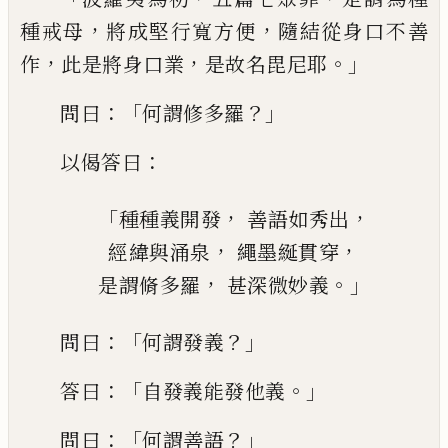
，
，
種
戒母
將成
堅行寬方便
隨結從身口不善
，
，
。」
作
此是將身
口業
是故名毘尼耶
：「
？」
問曰
何謂修多羅
：
以
偈答曰
「
，
，
種種義開發
善語如秀出
，
，
經緯與
涌
泉
繩墨
綖
貫穿
，
。」
是謂脩多羅
甚深微妙義
：「
？」
問曰
何謂發義
：「
。」
答曰
自發義能發他義
：「
？」
問
曰
何謂善語