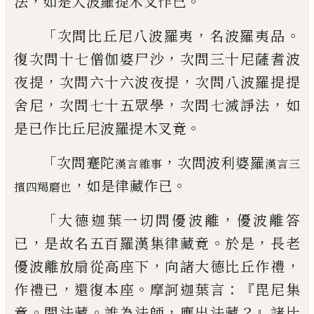
，
。
法
如是
大波羅提木叉作已
「
，
。
次問比丘尼八波羅夷
名波羅夷品
，
復次
問十七僧伽婆尸沙
次問三十尼薩耆波
，
，
夜
提
次問六十六波夜提
次問八波羅提提
，
，
，
舍
尼
次問七十五眾學
次問七滅諍法
如
。
是
已作比丘尼波羅提木叉
竟
「
，
次問
蹇陀
次問
波利婆羅
漢言雜事
漢言三
，
。
如是律藏作
已
擯四羯磨也
「
，
大德迦葉一切問優波離
優波離答
，
。
，
已
是
故
名
五百羅漢集律藏竟
於是
長老
，
，
優波
離放扇從高座下
向諸大德比丘作禮
，
。
：『
作
禮已
還復本座
摩訶迦葉言
毘尼集
。
。
，
？』
竟
問法
藏
誰為法師
應出法藏
諸比