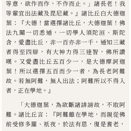
，
，
。」
！
等意
欲作而作
不
作而止
諸長老
我
。』
等輩宜出法藏及毘尼
藏
諸比丘白大德迦
：『
！
，
！
葉
大德
當選擇諸比
丘
大德迦葉
佛
，
、
法九關一切悉通
一切學人
須陀洹
斯陀
，
，
，
含
愛盡比丘
非一百亦非一
千
通知三藏
，
，
者得至四辯
有大神力得三
達智
佛所讚
。
，
嘆
又愛盡比丘五百少一
是
大德摩訶迦
！
，
葉
所以選擇五百而少一者
為長老
阿難
。
，
；
故
若無阿難
無人出法
阿
難所以不得入
，
。』
者
正在學地
「
，
，
大德迦葉
為欲斷諸誹謗故
不取阿
。
：
『
，
難
諸比丘言
阿難雖在學地
而親從佛
、
，
，
，
前受
修多羅
祇
夜
於法有恩
復是耆老