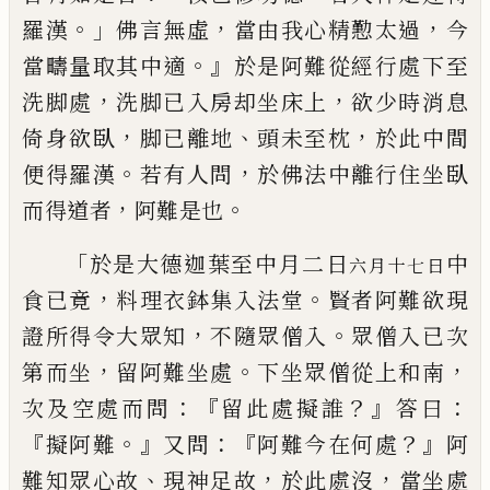
。」
，
，
羅漢
佛言無虛
當
由我心精懃太過
今
。』
當
疇
量取其中
適
於是阿難從
經行處下至
，
，
洗脚處
洗脚已
入房却坐床上
欲少時消息
，
、
，
倚身欲臥
脚
已離地
頭未至枕
於此中間
。
，
便得羅漢
若
有人問
於佛法中離行住坐臥
，
。
而得道者
阿難是也
「
於是大德迦葉至中月二日
中
六月十七
日
，
。
食已竟
料理衣鉢集入
法堂
賢者阿
難欲現
，
。
證所得令大眾知
不隨眾僧入
眾
僧入已次
，
。
，
第而坐
留阿難坐處
下坐眾僧從
上和南
：『
？』
：
次及空處而問
留此處擬誰
答
曰
『
。』
：『
？』
擬阿難
又問
阿難今在何處
阿
、
，
，
難知眾
心故
現神足故
於此處沒
當坐處