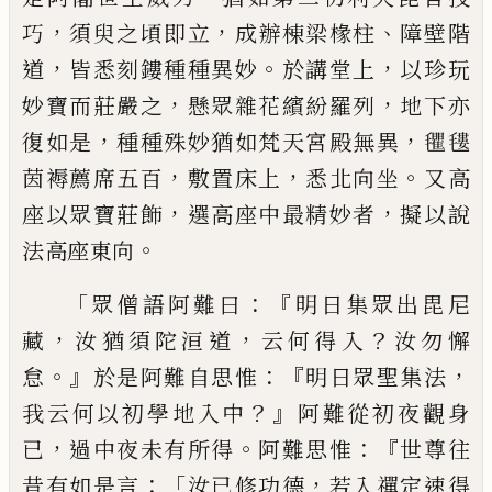
，
，
、
巧
須臾之頃即立
成辦棟
梁椽柱
障壁階
，
。
，
道
皆悉
刻
鏤種種異妙
於
講堂上
以珍玩
，
，
妙寶而莊嚴之
懸
眾雜花
繽紛羅列
地下亦
，
，
復如是
種種殊妙猶如
梵天宮殿無異
𣰽
𣯫
，
，
。
茵褥薦席五百
敷
置床上
悉北向坐
又高
，
，
座以眾寶莊飾
選
高座中
最
精妙者
擬以說
。
法高座東向
「
：『
眾
僧語阿難曰
明日集眾出毘尼
，
，
？
藏
汝猶須
陀洹道
云何得入
汝勿懈
。』
：『
，
怠
於是阿難自
思惟
明日眾聖集法
？』
我云何以初學地入
中
阿難從初夜
觀身
，
。
：『
已
過中夜未有所
得
阿難思惟
世尊往
：「
，
昔有如是言
汝已修
功德
若入禪定
速
得