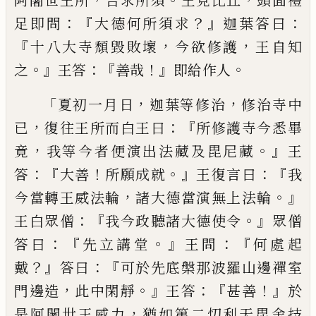
阿闍世王所
告求所須
王見比
丘
頭面禮
：『
？』
：
足即問
大德何所須求
迦葉答
曰
『
，
，
十八大寺頹毀敗壞
今欲修護
王自知
。』
：『
！』
。
之
王答
善哉
即給作人
「
，
，
夏初一月日
迦葉
等修治
修治寺中
，
：
『
已
復往王所而白王曰
所修護寺今悉畢
，
。』
竟
我等今者便演出法藏
及毘尼藏
王
：『
！
。』
：『
答
大善
所願成就
王復言曰
我
，
。』
今當轉
王威法輪
諸大德當演無上
法
輪
：『
。』
王白眾僧
我今
政
聽諸大德使令
眾僧
：『
。』
：『
答曰
先立講堂
王問
何處起
？』
：『
戴
答曰
可於
先底槃那波羅山邊禪室
，
。』
：『
！』
門邊造
此中閑靜
王答
甚善
於
，
是阿闍世王威力
猶如
第二
忉利天毘舍
技