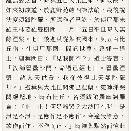
，
。
？
離
為說之首
時集五百大比丘眾
何以故
，
，
如來
初成道
於鹿野苑轉四
諦
法輪
最後說
，
，
法
度
須跋陀羅
所應作者已訖
於
俱
尸那
末
，
羅王林娑羅雙樹間
二月十五日平旦時
入無
。
，
餘涅槃
七日後迦葉從
葉波國來
與
五百比
，
，
。
丘僧
往
俱
尸那國
問訊世尊
路逢
一道
，
：『
？』
：
士
迦葉問曰
見我師不
道士答
言
『
，
。
汝
師瞿曇沙門
命過已經七日
瞿曇涅
，
，
槃
諸人
天供養
我從彼得此天曼陀羅
。』
，
華
迦葉與
大比丘聞佛已涅槃
宛轉涕哭
。
，
悶絕
躄
地
時有比丘
名
須跋陀羅摩訶羅
：『
，
！
？
，
言
止
止
何
足啼哭
大沙門在時
是
、
。
，
淨是不淨
是應作是
不應作
今適我等意
，
。』
欲作而作
不作而止
時迦葉默然而憶此