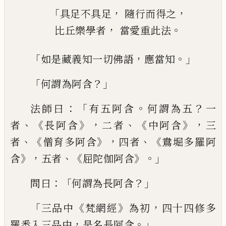
「
，
，
具足不具足
隨行而得之
，
。
比丘樂學者
當愛重此法
「
，
。」
如是藏義知一切佛語
應當知
「
？」
何謂為
阿
含
：「
。
？
法師曰
有五阿含
何謂為五
一
、《
》，
、《
》，
者
長阿
含
二者
中阿含
三
、《
》，
、《
者
僧育多阿含
四者
鴦堀
多羅阿
》，
、《
》。」
含
五者
屈陀伽阿含
：「
？」
問曰
何謂為長
阿含
「
《
》
，
三品中
梵網經
為初
四十四修多
，
。」
羅悉
入三品中
是名長阿含