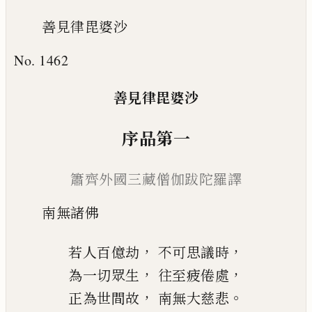
善見律毘婆沙
No. 1462
善見
律毘婆
沙
序品
第一
簫齊外國
三藏
僧伽跋陀羅譯
南
無諸佛
，
，
若人百億劫
不可思議時
，
，
為一切眾生
往至疲倦處
，
。
正為世間故
南無大慈悲