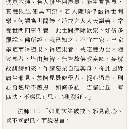
。
，
，
便具六通
若人修學
阿毘曇
能生實智慧
。
實慧既生便具四辯
若人隨順律語得世間
。
？
，
樂
何謂為世間樂
淨戒之人人天讚善
常
，
。
受世間四事供養
此
世間樂除欲樂
如脩多
、
，
，
，
羅說
佛所說
我已知
之
不宜在家
出家
。
，
。
學道而得道果
得道
果者
戒定慧力也
隨
，
，
，
逐惡者
皆由無智
無
智故佛教妄解
妄解
，
，
故誹謗如來
作諸惡
業自破其身
從此因緣
。
，
，
廣生邪見
於阿毘
曇僻學者
捉心過急
則
，
，
，
心發逸所不應
思
如脩多羅
告諸比丘
有
，
，
。」
四法
不應思
而思
心則發狂
：「
、
、
法師曰
如是次第破戒
邪見
亂心
。
：
善不善說已
而說偈言