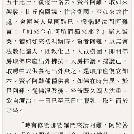
，
。
，
五十比丘
復逐一路去
賢者阿難
取如來
，
，
，
袈裟
比丘
僧圍遶
往
舍衛國
至如來故住
。
，
處
舍衛城
人見阿難已
懊惱悲泣問阿難
：『
？』
言
如來今
在何所而獨來耶
諸人號
，
。
，
哭
猶如如來初
涅槃時
賢者阿難
以無常
，
，
，
法教化諸人
既
教化已
入
祇樹園
即開
佛
，
。
，
房取佛
床座
出外拂拭
入房掃灑
掃灑已
，
取房中故供養
花出外棄之
還取床座復安如
。
，
。
本
賢者阿
難種種供養
如佛在時無異
於
，
，
，
是阿難
從
佛涅槃後
坐倚既久四大沈重
，
，
欲自療治
一日已至三日中服乳
取利而於
。
寺坐
「
，
時
有
修婆那婆羅門來請阿難
阿難答