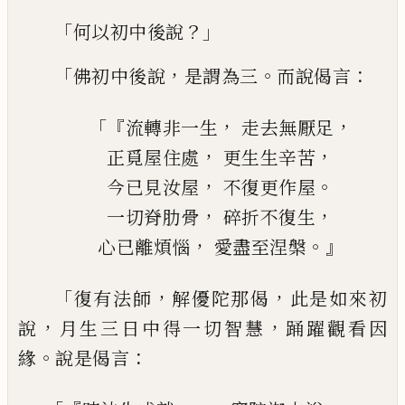
「
？」
何以初中後說
「
，
。
：
佛初
中後說
是謂為三
而說偈言
「『
，
，
流轉非一生
走去無厭
足
，
，
正覓屋住處
更生生辛苦
，
。
今已見汝屋
不復更作屋
，
，
一切脊肋骨
碎折不復生
，
。』
心已離煩惱
愛
盡至涅槃
「
，
，
復有法師
解優陀那偈
此是如來初
，
，
說
月
生三日中得一切智慧
踊躍觀看因
。
：
緣
說
是偈言