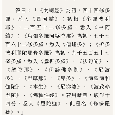
：「《
》
，
答曰
梵網經
為初
四
十四修多
，
《
》；
《
羅
悉入
長阿鋡
初
根
牟羅波
利
》，
，
《
耶
二百五十二修多羅
悉入
中阿
》；《
》
，
鋡
烏
伽多羅阿婆陀那
為初
七千七
，
《
》；《
百六十二修
多羅
悉入
僧述多
折多
》
，
波利耶陀那修多
羅
為初
九千五百五十七
，
《
》，《
》、
脩多羅
悉入
鴦
掘
多羅
法句喻
《
》、《
》、《
軀
陀那
伊諦佛多伽
尼波
》、
《
》、《
》、《
多
毘摩那
卑多
涕羅涕利
》、《
》、《
》、《
伽陀
本生
尼涕婆
波致
參
》、《
》。
，
毘陀
佛種
性
經
若用藏者
破作十
，
《
》，
《
四分
悉入
屈陀迦
此是名
修多羅
》。」
藏