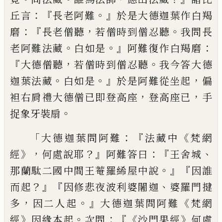
：『
。』
丘言
長老阿
難
於是大德迦葉作白羯
：『
，
。
磨
長老僧聽
若
僧時到僧忍聽
我問長
。
。』
：
老阿難法藏
白如
是
阿難復作白羯磨
『
，
。
大德僧聽
若僧時到
僧忍聽
我今答大德
。
。』
，
迦葉法藏
白如是
於是阿難從坐起
偏
，
，
袒右肩禮大德僧
已即登高座
登高座已
手
。
捉象牙裝扇
「
：『
《
大德迦葉問阿難
法藏中
梵網
》，
？』
：『
、
經
何處說
耶
阿難答曰
王舍城
。』『
那蘭駄二國中間
王
菴羅絺屋中說
因誰
？』『
、
而起
因
修悲夜波利
婆闍迦
婆羅門揵
，
。』
《
多
因
二人起
大德迦葉
問阿難
梵網
》
。
：『《
》
經
因緣本起
次問
沙門果經
何
處