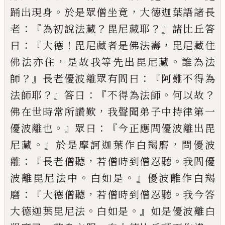
。
，
踊出現
身
於是眾僧坐竟
大德迦葉語諸長
：『
？
？』
老
為
初說法藏
毘尼藏耶
諸比丘答
：『
！
，
曰
大德
毘
尼藏者是
佛法壽
毘尼藏住
，
。
佛法亦住
是故
我等先出毘尼藏
誰為法
？』
：『
師
長老優波離眾
有問曰
阿難不得為
？』
：『
。
？
法師耶
答曰
不得
為法師
何以故
，
佛在世時常所讚歎
我聲
聞弟子中持律第一
。』
：『
優波離也
眾曰
今正應
問優波離出毘
。』
，
尼藏
於是摩訶迦葉作白
羯磨
問優波
：『
，
。
離
長老僧聽
若僧時到僧忍
聽
我問
優
。
。』
波離
毘尼法中
白如是
優波離
作白羯
：『
，
。
磨
大德僧聽
若僧時到僧忍聽
我今
答
。
。』
大德迦葉毘尼法
白如是
如是優波離
白