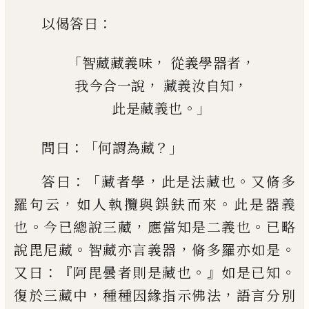
：
以偈答曰
「
，
，
智藏藏義味
從義學器者
，
，
我今合一說
藏義汝自知
。」
此是藏義也
：「
？」
問曰
何謂為藏
：「
，
。
答曰
藏者學
此是法藏也
又脩多
，
。
羅句云
如人執攬與鋘鈇而來
此
是
器義
。
，
。
也
今已總說三藏
應當知是二義
也
已略
。
，
。
說毘尼藏
智藏亦言義器
脩多羅
亦如是
：『
。』
。
又曰
阿毘曇者則是藏也
如是已
知
，
，
復於三藏中
種種因緣指示佛法
語言
分別