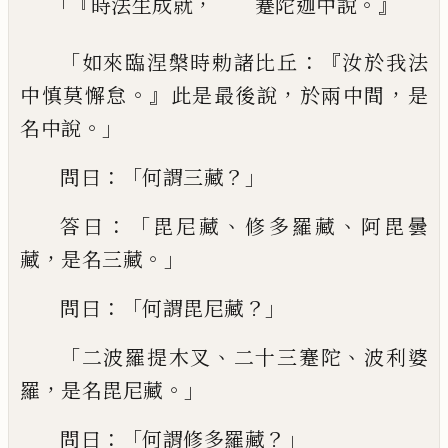
「『
，
。』
時法生成就
蹇陀迦中說
「
：『
如來臨涅槃時勅諸比丘
汝於
我
法
。』
，
，
中慎
莫懈怠
此是最後說
於兩中間
是
。」
名中說
：「
？」
問曰
何謂三藏
：「
、
、
答曰
毘尼藏
修多羅藏
阿
毘曇
，
。」
藏
是名三藏
：「
？」
問曰
何謂毘尼藏
「
、
、
二波
羅提木叉
二十三蹇陀
波利婆
，
。」
羅
是名毘尼
藏
：「
？」
問曰
何謂修多羅藏