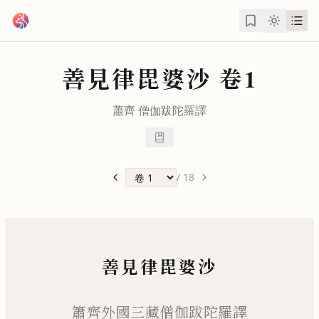
跳到主要內容
善見律毘婆沙
卷1
蕭齊
僧伽跋陀羅
譯
/
18
善見律毘婆沙
簫齊外國三藏僧伽跋陀羅譯