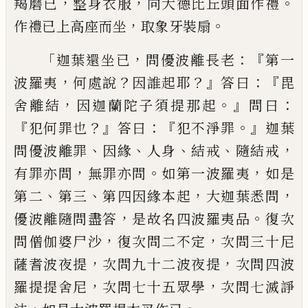
，
，
。
羯磨已
整身衣服
向大德比丘頭面作
禮
，
。
作禮已上高座而坐
取象牙裝扇
「
，
：『
迦葉
還坐已
問優波離長老
第一
，
？
？』
：『
波羅夷
何處
說
因誰起耶
答曰
毘
，
。』
：
舍離結
因
迦蘭陀子
須提那起
問曰
『
？』
：『
。』
犯何罪也
答曰
犯
不淨
罪
迦葉
、
、
、
、
，
問優波離
罪
因緣
人身
結戒
隨結
戒
，
。
，
有罪亦問
無罪亦問
如第一波羅夷
如是
、
、
，
，
第二
第三
第四因緣本起
大迦葉悉問
，
。
優波離
隨
問盡答
是故名四波羅夷品
復
次
，
，
問
僧伽婆尸沙
復次問二
不定
次問
三十
尼
，
，
薩耆波夜提
次問九十二
波夜提
次問四
波
，
，
羅提提舍尼
次問七十五
眾學
次問七
滅諍