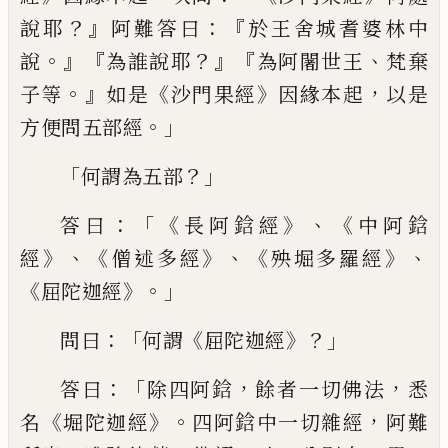
？』
：『
說耶
阿難答曰
於王舍城
耆婆林中
。』
『
？』『
、
說
為誰說耶
為
阿闍世王
梵棄
。』
《
》
，
子等
如是
沙
門果經
因緣本起
以是
。」
方便問
五部經
「
？」
何
謂為五部
：「《
》、《
答曰
長
阿
鋡
經
中阿鋡
》、《
》、《
》、
經
僧
述多經
殃堀
多羅經
《
》。」
屈陀迦經
：「
《
》？」
問曰
何
謂
屈陀迦經
：「
，
，
答曰
除四阿鋡
餘者一切佛
法
悉
《
》。
，
名
堀
陀迦經
四阿鋡中一切雜經
阿
難