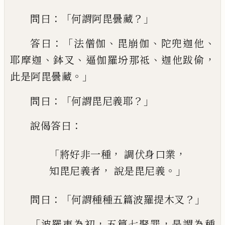
：「
？」
問曰
何謂
阿毘曇藏
：「
、
、
、
答曰
法僧伽
毘崩伽
陀兜迦他
、
、
、
，
耶
摩迦
鉢
叉
逼伽羅坋那
祗
迦他跋偷
。」
此是
阿毘曇藏
：「
？」
問曰
何謂毘尼義耶
：
說偈答曰
「
，
，
將好非一種
調伏身口業
，
。」
知毘尼義者
說是毘尼義
：「
？」
問曰
何謂種種五
篇
波羅提木叉
「
，
，
波羅夷為
初
五
篇
七聚罪
是謂為種