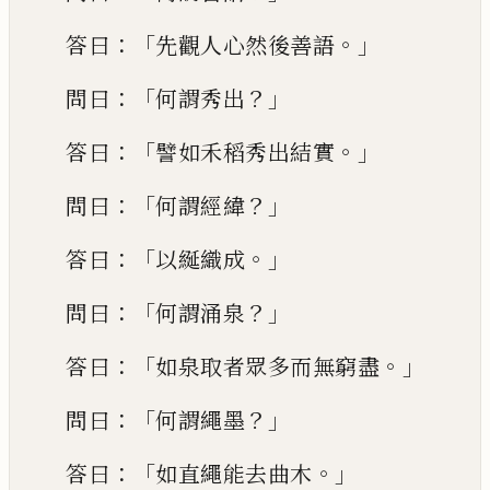
：「
。」
答曰
先觀人心然後善語
：「
？」
問
曰
何謂秀出
：「
。」
答曰
譬如禾稻秀出結實
：「
？」
問
曰
何謂經緯
：「
。」
答曰
以綖織成
：「
？」
問曰
何謂
涌
泉
：「
。」
答曰
如泉取者眾多而無窮盡
：
「
？」
問曰
何謂繩墨
：「
。」
答曰
如直繩能去曲
木