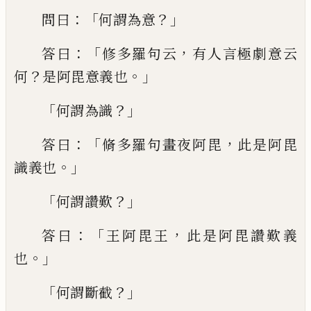
：「
？」
問曰
何謂為意
：「
，
答曰
修多羅句云
有
人言極劇意云
？
。」
何
是阿毘意義也
「
？」
何謂為
識
：「
，
答曰
脩多羅句
畫
夜阿毘
此是阿毘
。」
識
義也
「
？」
何謂讚歎
：「
，
答曰
王阿毘王
此是阿毘
讚歎義
。」
也
「
？」
何謂斷截