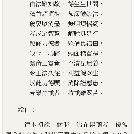
，
，
由法難知故
從生生世間
，
。
稽首頭頂禮
甚深微妙法
，
，
破裂壞消盡
無明煩惱網
，
。
若戒定智慧
解脫具足行
，
，
懃修功德者
眾僧良福田
，
。
我今一心歸
頭面稽首禮
，
，
歸命三寶竟
至演毘尼義
，
。
令正法久住
利益饒眾生
，
，
以此功德願
消除諸惡患
，
。
若樂持戒者
持戒離眾苦
：
說曰
「
，
，
，
律本初說
爾時
佛在毘蘭若
優波