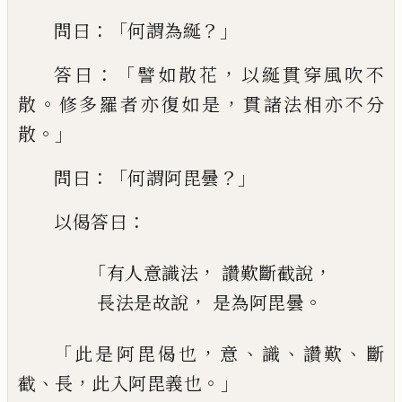
：
「
？」
問曰
何謂為綖
：「
，
答曰
譬如散花
以綖貫穿風吹
不
。
，
散
修多羅者亦復如是
貫諸法相亦不
分
。」
散
：「
？」
問曰
何謂阿毘曇
：
以偈答曰
「
，
，
有人意識法
讚歎斷截說
，
。
長法是故說
是為阿毘曇
「
，
、
、
、
此是阿毘偈也
意
識
讚歎
斷
、
，
。」
截
長
此入阿毘
義也