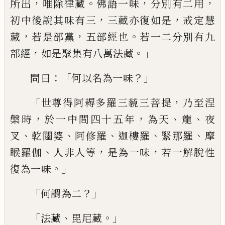
，
。
，
，
所出
唯除律藏
佛語一味
分別有二用
，
，
初
中後說其味有三
三藏亦復如是
戒定慧
，
，
。
藏
若是部
黨
五部經也
若一二分別有九
，
。」
部經
如是聚集有八萬法藏
：「
？」
問曰
何以名
為一味
「
，
世尊得阿耨多羅三藐三菩提
乃至
涅
，
，
、
、
槃時
於一中間四十五年
為天
龍
夜
、
、
、
、
、
叉
乾
闥婆
阿修羅
迦樓羅
緊那羅
摩
、
，
，
睺羅伽
人
非人等
是為一味
若一解脫性
。」
復為一味
「
？」
何謂為二
「
、
。」
法藏
毘尼藏