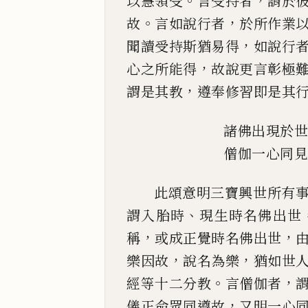
。
，
以慧領
受
言受持者
謂於
。
，
故
言如說行者
於所作業
，
聞
讀受持斯猶易得
如說行
，
心之所能得
故說更
言彰極
，
謂是其教
遵奉修習即是其
諸佛出現於
僧伽一心同
此頌意明三寶興世所有
、
謂入胎時
現生時名
佛出世
，
，
稱
或成正覺時名佛出世
，
，
樂因故
說名為
樂
猶如世
。
，
經等十二分教
言僧伽者
，
儀正命眾同
遵故
又明一心