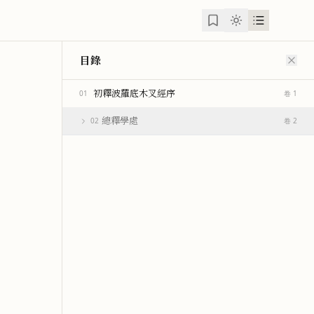
目錄
初釋波羅底木叉經序
01
卷 1
總釋學處
02
卷 2