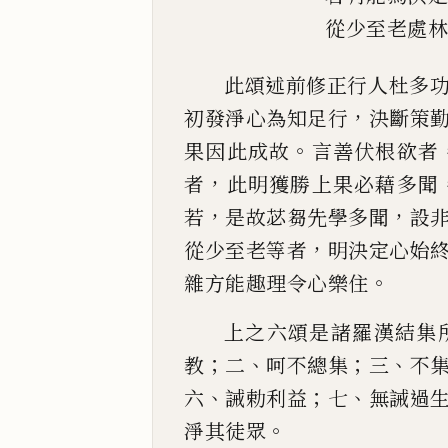
從少至老處
此頌述前修正行人杜多
，
初發淨心為知足行
決斷策
。
果因此成故
言善伏根欲者
，
者
此明獲勝上
果必藉多聞
，
，
若
是故苾芻先學多聞
設
，
從少至老等
者
明決定心始
。
雜方能趣理令心樂住
上之六
頌是諸羅漢結集
；
、
；
、
教
二
呵不總集
三
不
、
；
、
六
誡勅利益
七
無誡過
。
淨其徒眾