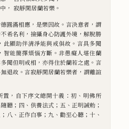
，
。
林中
寂靜閑居
蘭
若樂
，
。
，
功德圓滿相應
是
樂因故
言
決
意者
謂
，
，
勤不希名利
撿攝身心防護外境
解
脫勝
，
。
此顯助伴
清淨能與戒俱故
言具多聞
，
。
智能簡擇煩惱方斷
非愚癡人
堪住蘭
，
。
非多聞但
明戒相
亦得住於蘭若之處
言
。
，
終無退故
言寂靜閑居蘭若
樂者
謂離
諠
，
：
、
所置
自下序文總開十義
初
明佛所
；
、
；
、
；
集隨聽
四
供
養法式
五
正明誡勅
；
、
；
、
；
、
生
八
正作白事
九
勸至心聽
十