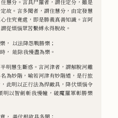
、
。
，
，
住
慧分
言具尸羅者
謂住定分
雖是
。
，
，
發定故
言多聞者
謂住
慧分
由定發慧
，
。
運
心
住究竟處
即是勝義真善知識
言阿
，
。
謂從煩惱眾苦繫
縛永得脫故
，
；
階樂
以法降怨戰勝樂
，
。
生時
能除我慢盡為樂
。
，
下半明慧生斷惑
言
河津者
謂解脫河離
，
，
得名為妙階
喻若河津有
妙
階道
是
行旅
，
，
者
此明以
正
行
法為捍敵具
降伏煩惱令
，
頌明以智劍斬我慢幢
破魔羅
軍彰勝樂
，
；
定意
善伏根欲具多聞