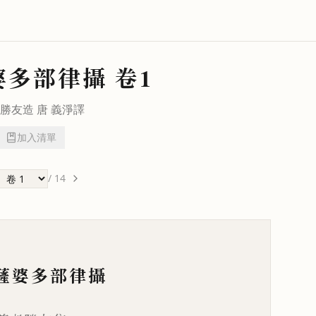
婆多部律攝
卷1
勝友
造 唐
義淨
譯
加入清單
/
14
薩婆多部律攝