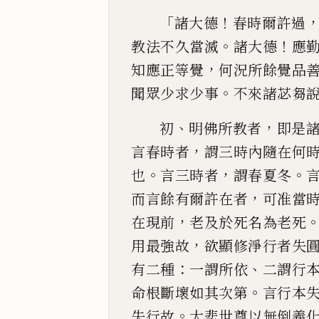
「
！
諸
大德
春時爾許過
。
！
教法不久當滅
諸大德
應
，
知應正
等覺
何況所餘覺品
。
聞眾少求少事
不來諸苾芻
、
，
初
明佛所教者
即是
，
言春時者
謂三時內隨在何
。
，
。
也
言三時者
謂春夏冬
，
而言餘有爾許在者
可
准當
，
在現前
老及於死名為老死
，
用最強故
欲顯
修淨行者失
：
、
有二種
一謂所依
二謂行
。
命根斷
壞如其次第
言行本
。
失行故
大悲世尊以無
倒義