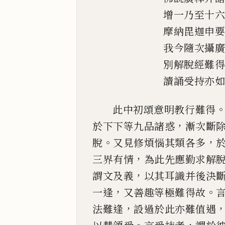
增一乃至十
摩納毘迦申
我今隨次攝
別解脫經難
讀誦受持亦
此中初頌意明教行難得
，
於下下等九品諸惑
漸
次斷
。
，
脫
又見修煩惱其類
各多
，
三界有情
為此
先應勤求解
，
謂文及義
以其耳識并後決
，
。
一逢
又
善趣等極難得故
，
法難逢
設過於此亦難值遇