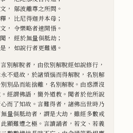
，
。
六文
鄔波離尊之所問
，
；
要釋
比
尼得迦并本母
，
。
廣文
令樂略者速開悟
，
；
得聞
經於無量俱胝劫
，
。
如是
如說行者更難遇
。
，
，
言別解脫者
由依
別解脫經如說修行
，
，
除永不退故
於諸煩惱而得解脫
名別
解
，
。
於別別品而
能捨離
名別解脫
由惑漂沒
。
，
。
脫
經謂
佛語
簡外道教
聞者於
他所說
。
，
斷心而
了知故
言難得者
諸佛出世時乃
，
，
言無量俱胝劫者
謂是大
劫
雖
經多數戒
，
。
，
、
此顯難遭之極
言讀誦者
若文
若義