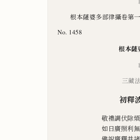
根本薩婆多部律攝卷第
No. 1458
根本薩
三
藏
初釋
敬禮調伏除
如日廣
照利
佛說廣釋并