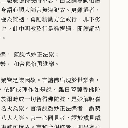
，
彼二數數憶持長時不忘
由念誦等勤相應
。
，
以身語心順大師言無違犯故
更難遇者
，
，
者極為難遇
勇勵
精勤方全戒行
非下劣
。
，
難也
此中明教及行是難遭遇
聞
讀
誦持
。
行
，
；
世樂
演說微妙正法樂
，
。
見樂
和合俱修勇進樂
。
，
事業皆是樂因故
言諸佛出現於世樂者
，
。
依
將成
理作如是說
雖曰菩薩受佛
陀
，
由於爾時成一
切智得佛陀號
是妙解脫喜
。
，
人名火為樂
言演說微妙正法樂
者
謂契
。
，
謂八大人
等
言一心同見者
謂於戒見威
。
，
同事難可壞故
言和合俱修
者
即是齊心