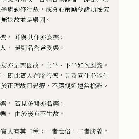
，
三學
處勤修行故
或勇心策勵令諸煩惱究
。
進無退故並是樂因
，
；
為樂
并與共住亦為樂
，
。
癡人
是則名為常受樂
，
、
。
惡友亦是樂因故
上半
下半如次應識
，
，
棄
即此
寶
人有勝善德
見及同住並
能生
，
。
迷於正理故
曰愚癡
不
應親近速當捨離
，
；
為樂
若見多聞亦名樂
，
。
真樂
由於後有不生故
：
、
。
諸
寶
人有其二種
一
者世俗
二者勝義