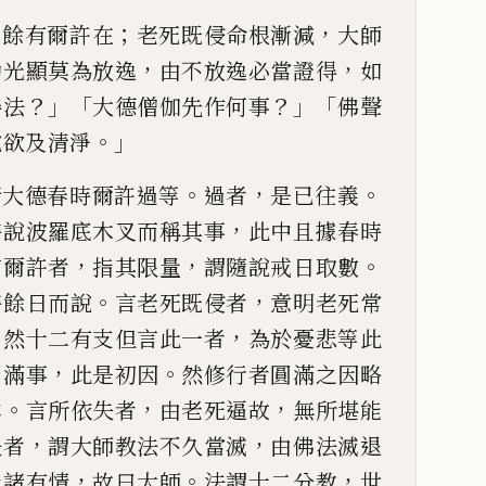
，
；
，
餘有爾許在
老死既侵命
根漸減
大師
，
，
勤光
顯莫為放逸
由不放逸必當證得
如
？」「
？」「
善法
大德僧伽先作何
事
佛聲
。」
說欲及
清淨
。
，
。
諸大德春時爾許過等
過者
是已往義
，
時說波羅底木叉而稱其事
此中且據春時
，
，
。
言爾許者
指其限
量
謂隨說戒日取數
。
，
時餘日而說
言老死既侵者
意明老死
常
。
，
然十二有支
但言此一者
為於憂悲等此
，
。
圓滿事
此是初因
然修行者圓
滿之因略
。
，
，
本
言所依失者
由老死逼故
無所堪能
，
，
失者
謂大師教法不久
當滅
由佛法滅退
，
。
，
化諸有情
故曰大師
法謂十二分教
世