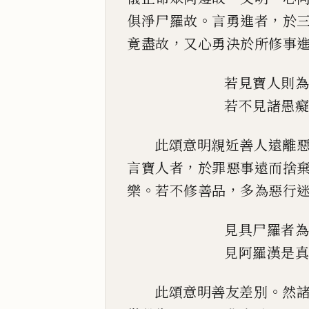
。
，
俱淨尸羅故
言勇進者
於
，
竟盡
故
又心勇決於所修事
若見
寶
人則
若不見諸愚
此頌意明親近善人遠離
，
言
寶
人者
於罪惡事遠
而捨
。
，
樂
若不修善品
多為惡行
見具尸羅者
見阿羅漢是
。
此頌意明善友差別
然