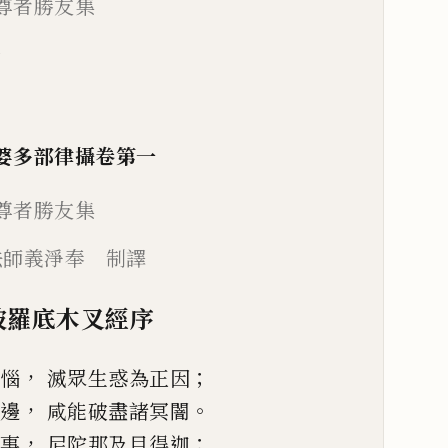
尊者勝友集
一
婆多部律攝
卷第一
尊者勝友
集
法師義淨奉 制譯
波羅底木叉經序
，
；
煩惱
滅眾生惑為正因
，
。
無邊
咸能破盡諸冥闇
，
；
諸事
尼陀那及目得迦