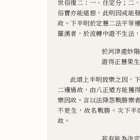
：
、
；
世俗復二
一
住定分
二
，
俗
寶
亦
能遠惡
此明因戒能
。
故
下半明於定慧二法平等
，
羅
漢者
於流轉中證不生法
於河津處妙
證得正慧果
，
此頌上半明致樂之因
，
二邊過故
由八正道方
能獲
。
樂因故
言以法降怨戰勝樂
，
。
不更生
故名
戰勝
次下半
。
故
若有能為決