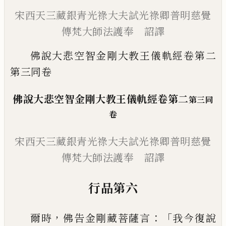
宋西天三藏銀青光祿大夫試光祿卿普明慈覺
傳梵大師法護奉 詔譯
佛說大悲空智金剛大教王儀軌經卷第二
第三同卷
佛說大悲空智金剛大教王儀軌
經卷第二
第三同
卷
宋西天三藏銀青光祿大夫試光祿卿
普明慈覺
傳梵大師法護奉 詔譯
行品第六
，
：「
爾時
佛告金剛藏菩薩言
我今復說