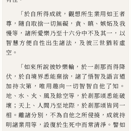
「
，
於自所
得成就
觀想所生業用如王者
，
，
、
、
尊
隨自取捨
一切無礙
貪
瞋
嫉妬及我
，
，
慢等
諸所愛樂乃
至十六分中不及其一
以
，
智慧方便自性出
生諸法
及彼三世猶若虛
。
空
「
，
如來所說彼妙
樂輪
於一剎那而得降
，
，
伏
於自境界悉能棄
捨
諸了悟智及語言道
，
。
加持次第
唯用趣向
一切智智自他了知
、
、
、
，
地
水
火
風及餘空等
於
剎那頃悉能破
；
、
，
壞
天上
人間乃至地際
於剎
那頃皆同一
。
，
，
相
離諸分別
不為自他之所侵
撓
成就持
，
。
明諸業用等
設復於生死中而常
清淨
譬如