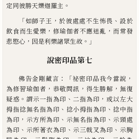
。
定同彼勝天爍迦羅主
「
，
、
如師子王
於彼處處不生怖畏
設於
，
，
飲食而
生愛樂
修瑜伽者不應迷亂
而常發
，
。」
悲愍心
因是利樂諸眾生故
說密印品第七
：「
，
佛告金剛藏言
祕密印品我今當說
，
，
，
為修習
瑜伽者
恭敬問訊
得生勝解
無復
。
、
，
疑
惑
謂示
一指為印
二指為印
或以左大
、
、
拇指捻無名
指為印
捻小拇指為印
捻中指
，
、
、
為印
示方所
為印
示無名指為印
示頸處
、
、
、
為印
示所著衣
為印
示三戟叉為印
示胸