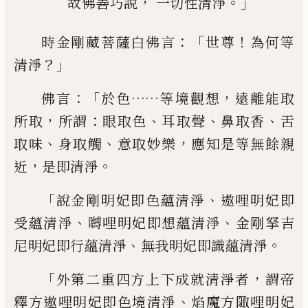
，
。」
故佛善巧說
一切性清淨
：「
！
時金剛藏菩薩白佛言
世尊
為何等
？」
清淨
：「
……
，
佛
言
於色
等境觀想
遠離能取
，
：
、
、
、
所取
所謂
眼取
色
耳取聲
鼻取香
舌
、
、
，
取味
身取觸
意取妙樂
應知是等無餘親
，
。
近
是即清淨
「
、
說金剛明妃
即色蘊清淨
遨哩明妃即
、
、
受蘊清淨
嚩哩明
妃即想蘊清淨
金剛拏吉
、
。
尼明妃即行蘊清
淨
無我明妃即識蘊清淨
「
，
外第二重四方上
下成就清淨者
謂帝
、
釋方遨哩明妃即色境
清淨
焰魔方陬哩明妃