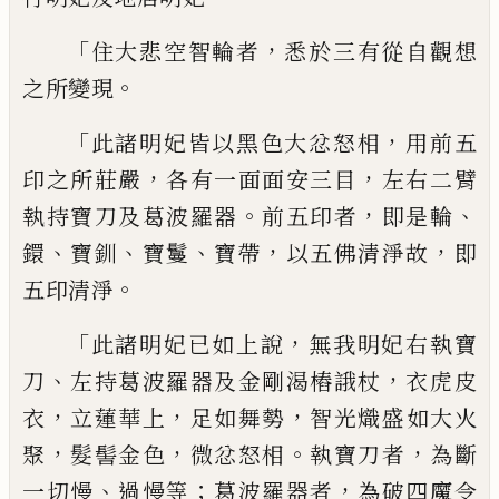
「
，
住大悲空智輪者
悉於三有
從自觀想
。
之所變現
「
，
此諸明妃皆以黑色大
忿怒相
用前五
，
，
印之所莊嚴
各有一面面安
三目
左右二臂
。
，
、
執持寶刀及葛波羅器
前五
印者
即是輪
、
、
、
，
，
鐶
寶釧
寶鬘
寶帶
以五佛清淨
故
即
。
五印清淨
「
，
此諸明妃已如上說
無我明
妃右執寶
、
，
刀
左持葛波羅器及金剛渴樁誐
杖
衣虎皮
，
，
，
衣
立蓮華上
足如舞勢
智光熾盛
如大火
，
，
。
，
聚
髮髻金色
微忿怒相
執寶刀者
為
斷
、
；
，
一切慢
過慢等
葛波羅器者
為破四魔令