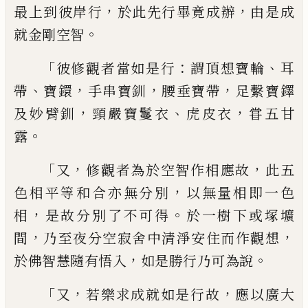
，
，
最上到
彼岸行
於此先行畢竟成辦
由是成
。
就金剛
空智
「
：
、
彼修觀者當如是行
謂頂想寶輪
耳
、
，
，
，
帶
寶鐶
手串寶釧
腰垂寶帶
足繫寶鐸
，
、
，
及妙臂
釧
頸嚴寶鬘衣
虎皮衣
甞五甘
。
露
「
，
，
又
修觀者
為於空智作相應故
此五
，
色相平等和合亦
無分別
以無量相即一色
，
。
相
是故分別了不
可得
於一樹下或塚壙
，
，
間
乃至夜分空寂舍
中清淨安住而作觀想
，
。
於佛智慧隨有悟入
如是勝行乃可為說
「
，
，
又
若樂求成就如是行
故
應以廣大