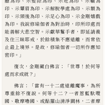
、
、
、
臆為印
示髮際為
印
示地為印
示輪為
、
、
、
印
示顰眉為印
示解
脫學處為印
示額為
、
、
、
印
示頸後為印
示足心
為印
示金剛嬉戲
。
，
為印
我說修瑜伽者為對
治時
印所印處而
。
，
能善解大悲空智
示獻華
鬘手者
即延請義
，
，
及住三昧耶戒
於餘積集
不應遠離
而常依
。
，
止最上境界
是故
修瑜伽
者一切所作應知
。」
密印
，
：
「
！
復次
金剛藏白佛言
世尊
於何等
？」
處而求成就
：「
，
佛言
當有一十二
處遠離魔事
為所
。
？
尊重餘不復說
何等十二
一者
惹藍馱囕
、
、
，
國
歌摩嚕國
或酤羅山清
淨園林
二者
摩