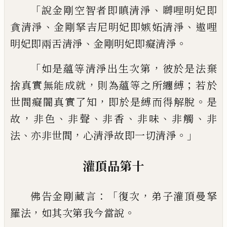
「
、
說金剛空智者即瞋清淨
嚩哩明妃即
、
、
貪清
淨
金剛拏吉尼明妃即嫉妬清淨
遨哩
、
。
明妃
即兩舌清淨
金剛明妃即癡清淨
「
，
如是蘊等
清淨出生次第
彼於是法棄
，
；
捨真實無能成
就
則為蘊等之所纏縛
若於
，
。
世間癡闇真實
了知
即於是縛而得解脫
是
，
、
、
、
、
、
故
非色
非聲
非
香
非味
非觸
非
、
，
。」
法
亦非世間
心清淨故即一
切清淨
灌頂品第十
：「
，
佛告金剛藏言
復次
弟子灌頂曼拏
，
。
羅法
如
其次第我今當說