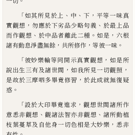
。
一切
「
、
、
，
如其所見於上
中
下
平等一味真
，
、
實觀
想
勿應於下劣品少略句義
於最上品
、
。
，
而作
觀想
於中品者離此二種
如是
六根
，
，
。
諸有動
息淨盡無餘
共所修作
等彼一味
「
，
彼妙樂輪
等同開示真實觀想
如是所
，
，
說出生三有及
諸世間
如我所見一切觀照
，
是故於三摩呬
多畢竟修習
於此成就無復疑
。
惑
「
，
設於大印
畢竟進求
觀想世間諸所作
、
、
意悉非觀想
觀
諸法智亦非觀想
諸所動植
，
枝葉蔓草及自
他身一切色相是大妙樂
悉非
。
有性