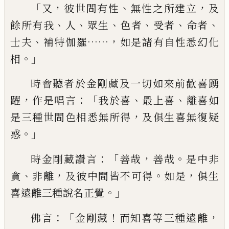
「
，
、
，
又
彼
世間有性
無性之所建立
及
、
、
、
、
、
、
餘所有我
人
眾
生
色者
受者
命者
、
……，
士夫
補特伽羅
如是諸有
自性悉幻化
。」
相
時會聽者於金剛藏及一切
如來前歡喜踴
，
：「
、
、
躍
作是唱言
我於喜
最上喜
離喜如
，
是三種世間色相悉無所得
及俱生
喜無復疑
。」
惑
：「
，
。
時金剛藏讚言
善哉
善哉
是中
非
、
，
。
，
貪
非離
及彼中間皆不可得
如是
俱生
。」
喜
遠離三種說名正覺
：「
！
，
佛言
金剛藏
而知喜等
三種遠離