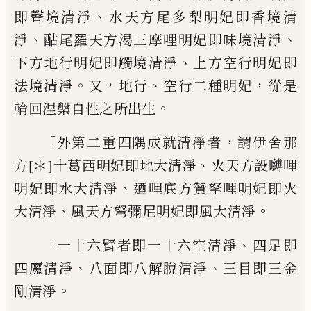
、
即聲境清淨
水天方
尾多梨明妃即香境清
、
、
淨
酤尾羅天方渴三
摩哩明妃即味境清淨
、
下方地行明妃即觸
境清淨
上方空行明妃即
。
，
、
，
法境清淨
又
地行
空行二種明妃
從是
。
輪回涅槃自性之所出
生
「
，
外第二重四隅成就清淨者
謂伊舍那
、
方
[＊]
十葛西明妃即地大清淨
火天方設嚩哩
、
明
妃即水大清淨
迺哩底方贊拏哩明妃即火
、
。
大清淨
風天方弩彌尼明妃即風大清淨
「
、
一
十六臂者即一十六空清淨
四足即
、
、
四魔清
淨
八面即八解脫清淨
三目即三金
。
剛清淨