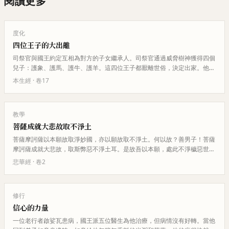
閱讀更多
度化
四位王子的大出離
司祭官與國王約定互相為對方的子女繼承人。司祭官通過威脅樹神獲得四個
兒子：護象、護馬、護牛、護羊。這四位王子都厭離世俗，決定出家。他們
的出家感動了國王、后妃和整個…
本生經
· 卷
17
教學
菩薩成就大悲故取不淨土
菩薩摩訶薩以本願故取淨妙國，亦以願故取不淨土。何以故？善男子！菩薩
摩訶薩成就大悲故，取斯弊惡不淨土耳。是故吾以本願，處此不淨穢惡世
界，成阿耨多羅三藐三菩提。
悲華經
· 卷
2
修行
信心的力量
一位老行者啟娑瓦患病，國王派五位醫生為他治療，但病情沒有好轉。當他