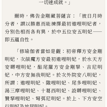
。」
一切速成就
，
：「
爾時
佛告金剛藏菩薩言
彼日月時
，
，
分者
謂
以勝惠而能揀擇最初遨哩明妃者
，
——
分別色
相而各有異
於中五位安五明妃
。
即五蘊自
性
「
：
修瑜伽者當如是觀
初
帝釋
方安
金剛
，
，
明妃
次
燄魔方安最初遨哩明妃
於
水天
方
，
、
安
嚩哩明妃
酤尾羅方安
金剛拏
吉尼
明
，
。
，
妃
中方安
無我明妃
於次外院安八明妃
：
、
、
、
所謂
遨哩明妃
陬哩明妃
尾多哩明妃
、
、
、
渴三
摩哩明妃
十
葛西明妃
設嚩哩明妃
、
。
、
贊拏
哩明妃
弩弭尼明妃
於上
下方安
空
。
行明
妃
及
地居明妃