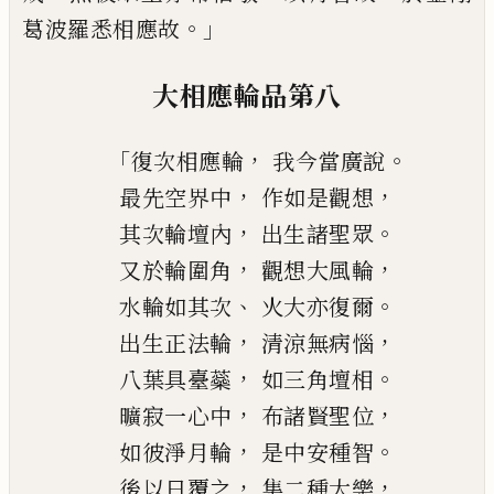
。」
葛波羅
悉相應故
大相應輪品第八
「
，
。
復次
相應輪
我今當廣說
，
，
最先空界中
作如是觀想
，
。
其次輪壇內
出生諸聖眾
，
，
又於輪圍角
觀想大風輪
、
。
水輪如其次
火大亦復爾
，
，
出生正法輪
清涼無病惱
，
。
八葉具臺蘂
如三角壇相
，
，
曠寂一心中
布諸賢聖位
，
。
如彼淨月輪
是中安種智
，
，
後以日覆之
集二種大樂