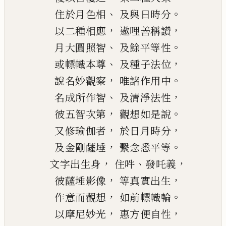
、
。
住於月色相
及與日時分
，
，
以二種相應
遨哩善稱讚
、
。
月大圓照智
及餘平等性
、
，
或幖幟本尊
及種子法位
，
。
說名妙觀察
唯諸作用中
、
，
名成所作智
及清淨法性
，
。
彼五智次第
觀想如是說
，
，
又修瑜伽者
於日月時分
，
。
及金剛薩埵
繫念悉平等
，
、
，
文字出生身
住
吽
發吒義
，
，
彼薩埵影像
等真實出生
，
。
作意而觀想
如前幖幟輪
，
，
以摩尼妙光
惠方便自性