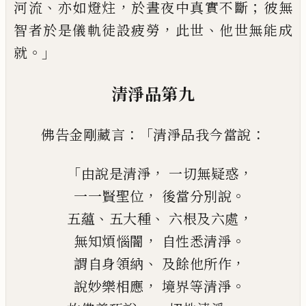
、
，
；
河流
亦如燈炷
於晝夜中真實不
斷
彼無
，
、
智者於是儀軌徒設疲勞
此世
他世
無能成
。」
就
清淨品第九
：「
：
佛告金剛藏言
清淨品我今當說
「
，
，
由說是清淨
一切無疑惑
，
。
一一賢聖位
後當分別說
、
、
，
五蘊
五大種
六根及六處
，
。
無知煩惱闇
自性悉清淨
、
，
謂自身領納
及餘他所作
，
。
說妙樂相應
境界等清淨