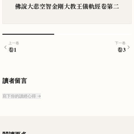
佛說大悲空智金剛大教王儀軌經卷第二
上一卷
下一卷
卷
1
卷
3
讀者留言
寫下你的讀經心得 →