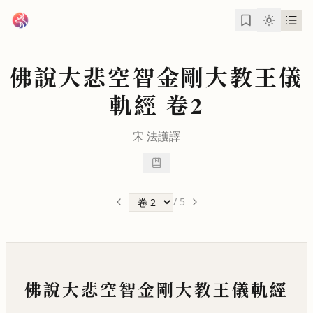
跳到主要內容
佛說大悲空智金剛大教王儀
軌經
卷2
宋
法護
譯
/
5
佛說大悲空智金剛大教王儀軌經