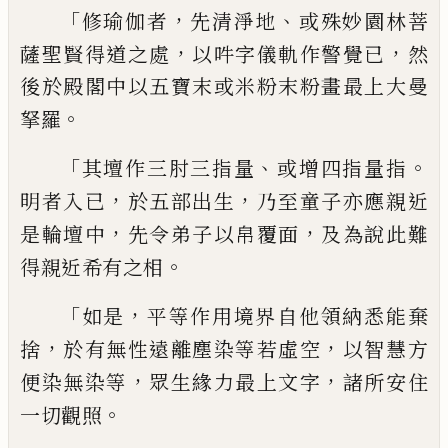
「
，
、
修瑜伽者
先清淨地
或殊
妙園林菩
，
，
薩聖賢得道之處
以吽字儀軌作
警覺已
然
後於殿閣中以五寶末或米粉末
粉畫最上大曼
。
拏羅
「
、
。
其壇作
三肘
三指
量
或增四指量指
，
，
明者入已
於五部出生
乃至
童子亦應親近
，
，
是輪壇中
先令弟子以帛覆
面
及為說此難
。
得親近希有之相
「
，
如是
平等
作用境界自他領納悉能棄
，
，
捨
於有無性遠
離塵染等若虛空
以智慧方
，
，
便染無染等
眾
生緣力最上文字
諸所安住
。
一切觀照