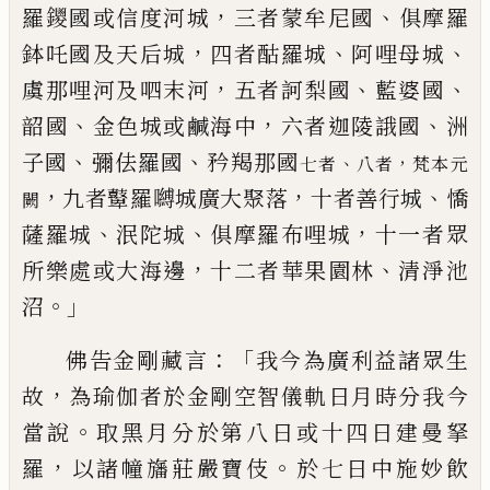
，
、
羅鑁國或
信度河城
三者
蒙牟尼國
俱摩羅
，
、
、
鉢吒國及
天后城
四者
酤羅城
阿哩母城
，
、
、
虞那哩河及呬末河
五
者
訶梨國
藍婆國
、
，
、
韶國
金色城或
鹹海
中
六者
迦陵誐國
洲
、
、
子國
彌佉羅國
矜
羯那國
、
，
七者
八者
梵本元
，
，
、
九者
鼙羅嚩城廣大聚落
十
者
善行城
憍
闕
、
、
，
薩羅城
泯陀城
俱摩羅布
哩城
十一者眾
，
、
所樂處或大海邊
十二者華
果園林
清淨池
。」
沼
：「
佛告金剛藏言
我今為廣
利益諸眾生
，
故
為瑜伽者於金剛空智儀軌
日月時分我今
。
當說
取黑月分於第八日或
十四日建曼拏
，
。
羅
以諸幢旛莊嚴寶伎
於七
日中施妙飲