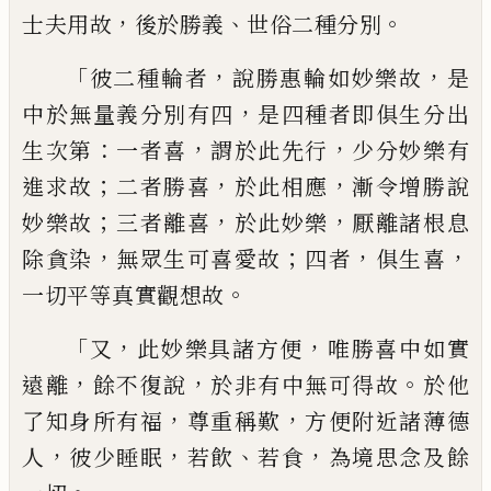
，
、
。
士夫用故
後於勝義
世俗
二種分別
「
，
，
彼二種輪者
說勝惠輪如妙樂故
是
，
中於無量義分別有四
是四種者即俱生
分出
：
，
，
生次第
一者喜
謂於此先行
少分妙樂
有
；
，
，
進求故
二者勝喜
於此相應
漸令增勝說
；
，
，
妙樂故
三者離喜
於此妙樂
厭離諸根息
，
；
，
，
除
貪染
無眾生可喜愛故
四者
俱生喜
。
一切平
等真實觀想故
「
，
，
又
此妙樂具諸方便
唯勝喜
中如實
，
，
。
遠離
餘不復說
於非有中無可得故
於他
，
，
了知身所有福
尊重稱歎
方便附近諸
薄德
，
，
、
，
人
彼少睡眠
若飲
若食
為境思念及餘