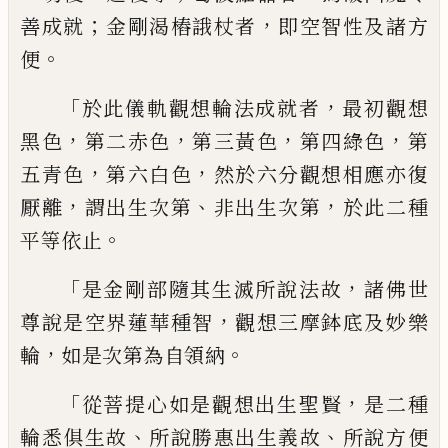
；
，
善成就
金剛渴樁誐杖者
即空智性及諸方
。
便
「
，
於此儀軌觀想輪法成就者
最初觀想
，
，
，
，
黑
色
第二赤色
第三黃色
第四綠色
第
，
，
五青
色
第六白色
然於六分觀想相應亦復
，
、
，
厭離
謂出生次第
非出生次第
於此二種
。
平等依
止
「
，
是金剛部隨其生滅所說法故
諸佛世
，
尊
說是空界蓮華種智
觀想三摩鉢底及妙樂
，
。
輪
如是次第為自領納
「
，
從菩提心如是觀想
出生聖賢
是二種
、
、
輪悉俱生故
所說勝惠出
生義故
所說方便