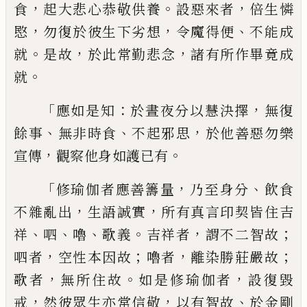
，
。
，
食
起大悲心恭敬供養
設惡來
者
倍生憐
，
，
、
愍
勿復於彼生下劣想
令魔得便
不能成
。
，
，
就
是故
於此常勤悲念
諸有所作畢
竟成
。
就
「
：
，
應如是知
於晝夜分以慧決擇
無復
、
、
，
餘事
無非時食
不起邪思
於他善惡勿樂
，
。
宣
傳
觀察他身如護已有
「
，
、
修瑜伽者應善籌量
乃至身分
飲食
，
，
不雜亂出
生語誠實
所有真
言印契皆住吉
、
、
、
。
，
；
祥
呬
嚕
歌義
吉祥者
謂不二
智故
，
；
，
；
呬者
空性本因故
嚕者
離染勝莊嚴故
，
。
，
歌者
無所住故
如是修瑜伽者
設復毀
，
，
、
戒
然
彼眾生亦常信敬
以有智故
於金剛