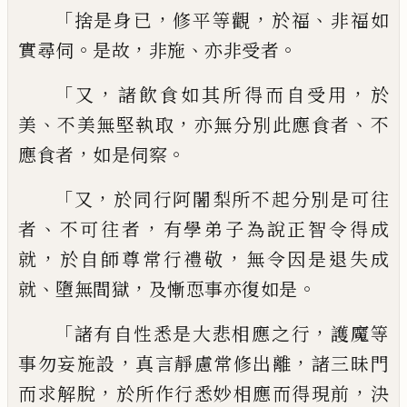
「
，
，
、
捨是身已
修平等
觀
於福
非福如
。
，
、
。
實尋伺
是故
非施
亦非受者
「
，
，
又
諸飲食如其所得而自受用
於
、
，
、
美
不美無
堅執取
亦無分別此應食者
不
，
。
應食者
如是
伺察
「
，
又
於同行阿闍梨所不起分別是可往
、
，
者
不可往者
有學弟子為說正智令得成
，
，
就
於自師尊常行禮敬
無令因是退失成
、
，
。
就
墮
無間獄
及慚恧事亦復如是
「
，
諸有自性悉是
大悲相應之行
護魔等
，
，
事勿妄施設
真言靜
慮常修出離
諸三昧門
，
，
而求解脫
於所作行悉
妙相應而得現前
決