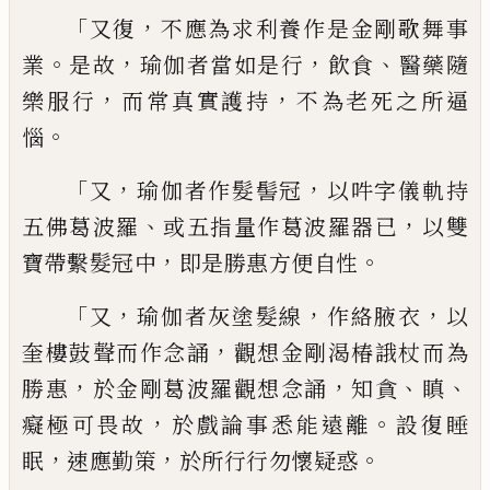
「
，
又復
不應
為求利養作是金剛歌舞事
。
，
，
、
業
是故
瑜伽者
當如是行
飲食
醫藥隨
，
，
樂服行
而常真實護
持
不為老死之所逼
。
惱
「
，
，
又
瑜伽者作髮髻冠
以吽字儀軌持
、
，
五佛葛波羅
或五指量作葛
波羅器已
以雙
，
。
寶帶繫髮冠中
即是勝惠方
便自性
「
，
，
，
又
瑜伽者灰塗髮線
作絡腋衣
以
，
奎
樓鼓聲而作念誦
觀想金剛渴椿誐杖而為
，
，
、
、
勝惠
於金剛葛波羅觀想念誦
知貪
瞋
，
。
癡極
可畏故
於戲論事悉能遠離
設復睡
，
，
。
眠
速應
勤策
於所行行勿懷疑惑