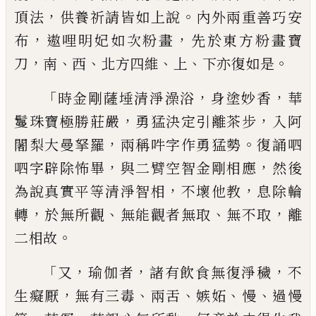
，
。
頂法
供養
祈請皆如上說
內外兩重善巧安
，
，
布
遨哩明
妃如次
粉
畫
先於東方粉畫寶
，
、
、
、
、
。
刀
南
西
北方
四維
上
下亦復如是
「
，
，
時金剛薩埵清淨澡浴
身塗妙香
華
，
，
鬘珠寶極勝莊嚴
勇猛決定引
離
茶步
入阿
，
。
闍梨大曼拏羅
兩稱吽字作勇
猛勢
復誦
呬
，
，
呬字辟除怖畢
與二臂空智金
剛相應
然後
，
，
為說真實平等清淨智相
不壞
他教
息除輪
，
、
、
，
轉
於無所觀
無能觀者無取
無
不取
離
。
二相故
「
，
，
，
又
瑜伽者
諸有飲食無復淨穢
不
，
、
、
、
、
生癡厭
無
有三毒
兩舌
嫉妬
慢
過慢