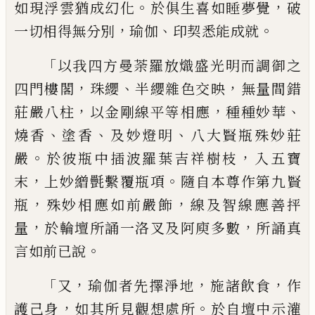
。
，
如現浮雲猶成幻化
於俱生喜如
睡夢覺
破
，
、
。
一切相得無分別
瑜伽
印契悉能
成就
「
以我四方曼荼羅放熾盛光明而調御
之
，
、
，
四門樓閣
珠
纓
半纓雜色交映
無量間錯
，
，
、
莊嚴八柱
以金剛線平等相應
種種妙華
、
、
、
燒
香
塗香
及妙燈明
八大賢瓶殊妙莊
。
，
嚴
於彼
瓶中
插波羅葉吉祥樹枝
入五寶
，
。
末
上妙繒
㲲繫覆瓶項
隨自本尊作第九賢
，
，
瓶
殊妙相
應如前嚴飾
線及智線應善抨
，
，
量
於輪壇所
誦一洛叉及阿庾多數
所誦真
。
言如前已說
「
，
，
，
又
瑜伽者先擇淨地
施諸飲食
作
，
。
護
己
身
如
其所見觀想處所
於自壇中示灌