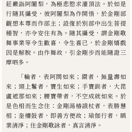
，
。
莊嚴詣阿闍梨
為極悲愍求灌
頂法
於如是
，
，
行隨其攝受
彼阿闍梨為作開
悟
於金剛部
；
觀想本尊而作部主
設復於別
部中出生菩提
，
。
，
種智
亦令安住有為
隨其攝
受
謂金剛歌
，
，
舞事業等令生歡喜
令生喜
已
於金剛嬉戲
。
，
因是解脫
由作舞故
引金剛
步而能隨證三
。
摩呬多
「
，
；
，
輪者
表阿閦如來
鐶
者
無量壽如
；
，
；
，
來
頸上鬘者
寶生如來
手寶釧
者
大毘
；
，
。
盧遮那如來
腰寶帶者
不空成就如
來
於
：
，
是色相而生念住
金剛渴椿誐杖者
表
勝慧
；
，
；
，
相
奎樓鼓者
即善方便故
瑜伽行者
瞋
；
，
。
業清淨
住金剛歌詠者
真言清淨