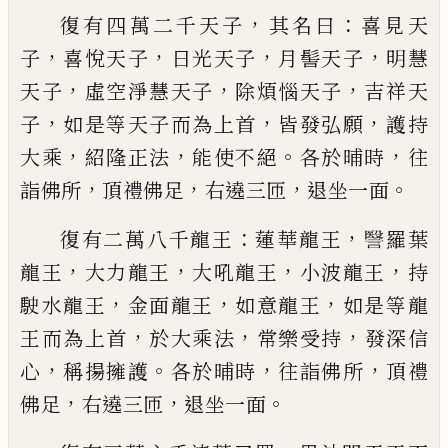
，
：
復有四萬二千
天子
其名曰
喜見天
，
，
，
，
子
喜
悅天子
日光天子
月髻天子
明慧
，
，
，
天子
虛空
淨慧天子
除煩惱天子
吉祥天
，
，
，
子
如是等天
子而為上首
皆發弘願
護持
，
，
。
，
大乘
紹隆正
法
能使不絕
各於晡時
往
，
，
，
。
詣佛所
頂禮
佛足
右遶三匝
退坐一面
：
，
復有二萬八千龍王
蓮華龍王
𧫦
羅葉
，
，
，
，
龍
王
大力龍王
大吼龍王
小波龍王
持
，
，
，
駛水
龍王
金面龍王
如意龍王
如是等龍
，
，
，
王而
為上首
於大乘法
常樂受持
發深信
，
。
，
，
心
稱
揚擁護
各於晡時
往詣佛所
頂禮
，
，
。
佛足
右
遶三匝
退坐一面