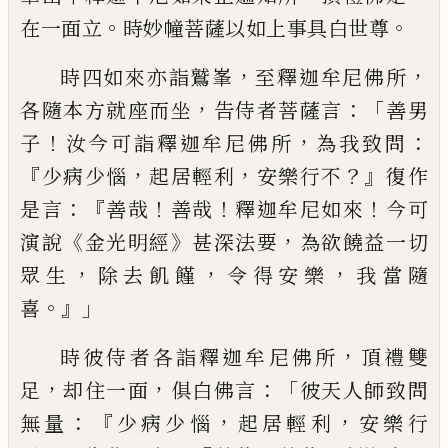
。
。
在一
面立
時妙幢菩薩以如上事具白世尊
，
，
時
四如來亦詣鷲峯
至釋迦牟尼佛所
，
：「
各隨
本方就座而坐
告侍者菩薩言
善男
！
，
：
子
汝
今可詣釋迦牟尼佛所
為我致問
『
，
，
？』
少病少
惱
起居輕利
安樂行不
復作
：『
！
！
！
是言
善哉
善
哉
釋迦牟尼如來
今可
《
》
，
演說
金光明經
甚深
法要
為欲饒益一切
，
，
，
眾生
除去飢饉
令得
安樂
我當隨
。』」
喜
，
時彼侍者各詣釋迦牟尼
佛所
頂禮雙
，
，
：「
足
却住一面
俱白佛言
彼天
人師致問
：『
，
，
無量
少病少惱
起居輕利
安樂行