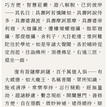
，
，
，
巧方便
智慧莊嚴
證八解脫
已到彼岸
——
：
，
其
名曰
具壽阿若憍陳如
具壽阿說侍
，
，
，
多
具
壽婆濕波
具壽摩訶那
摩
具壽婆帝
，
，
，
利迦
大
迦攝
波
優樓頻螺
迦攝
伽耶
迦
，
，
，
；
攝
那
提
迦攝
舍利子
大目乾連
惟
阿難
。
，
陀住於
學地
如是等諸大聲聞
各於晡時從
，
，
，
，
定而
起
往詣佛所
頂禮佛足
右遶三匝
。
退坐一
面
，
——
復有菩薩摩訶薩
百千萬億人俱
有
，
，
，
，
大威
德
如大龍王
名稱普聞
眾所知識
，
，
，
施戒清
淨
常樂奉持
忍行精勤
經無量
，
，
，
，
劫
超諸靜
慮
繫念現前
開闡慧門
善修
，
，
，
，
方便
自在遊
戲
微妙神通
逮得總持
辯