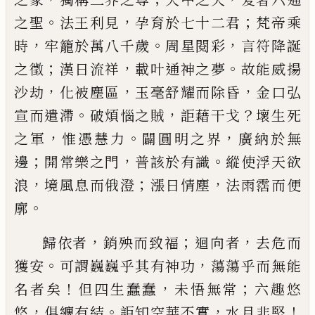
。
，
；
之聖
法王利見
孕育於七十二君
梵帝乘
，
。
，
時
牢籠於萬八千歲
周星閱彩
言符降誕
；
，
。
之徵
漢日流祥
載叶通神之夢
故能威揚
，
，
，
沙劫
化被塵區
玉毫舒耀而除昏
金口弘
。
，
？
宣而遣滯
破煩惱之賊
詎藉干戈
壞生死
，
。
，
之軍
惟憑慧力
闢圓明之界
廣納於無
；
，
。
邊
開常樂之門
普該於有識
縱使浮天欲
，
；
，
浪
境風息而俄澄
漲日情塵
法雨霑而便
。
廓
，
；
，
歸依者
銷殃而致福
迴向者
去危而
。
，
獲安
可謂巍巍乎其有神功
蕩蕩乎而無能
！
，
；
名者矣
但四生蠢蠢
未悟無常
六趣悠
，
。
，
！
悠
俱纏有結
詎知空華不實
水月非堅