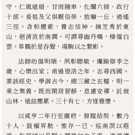
，
，
，
，
守
仁風遠扇
甘雨隨車
化闡六條
政行
。
，
，
十部
爰祖及父俱厭俗榮
放曠一丘
逍遙
。
，
，
三徑
含和體素
養志恬神
摘芝秀於東
，
。
，
山
挹清流於南澗
可謂尋幽丹嘺
棲偃白
。
，
。
雲
皐鶴於是吞聲
場駒以之縶影
，
。
法師幼挻明晤
夙彰聰敏
纔踰辯李之
，
；
，
。
歲
心樂出家
甫過遊洛之年
志尋西國
，
，
，
業該經史
學洞古今
總三藏之玄樞
明一
。
，
，
乘之奧義
既而閑居習靜
息慮安禪
託彼
，
。
，
。
山林
遠玆塵累
三十有七
方遂雅懷
，
，
以咸亨二年行至廣府
發蹤結契
數乃
，
，
。
十人
鼓櫂昇航
惟存一已
巡南溟以遐