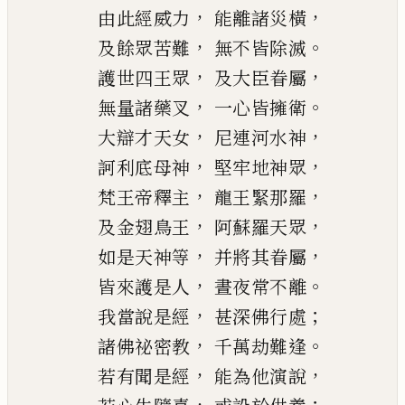
，
，
由此經威力
能離諸災橫
，
。
及餘眾苦難
無不皆除滅
，
，
護世四王眾
及大臣眷屬
，
。
無量諸藥叉
一心皆擁衛
，
，
大辯才天女
尼連河
水神
，
，
訶利底
母神
堅牢地神眾
，
，
梵王帝釋主
龍王緊那羅
，
，
及金翅鳥王
阿蘇羅天眾
，
，
如是天神等
并將其眷屬
，
。
皆來護是人
晝夜常不離
，
；
我當說是經
甚深佛行處
，
。
諸佛祕密教
千萬劫難逢
，
，
若有聞是經
能為他演說