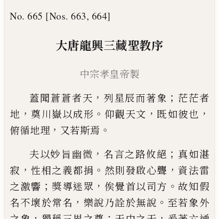
No. 665 [Nos. 663, 664]
大唐龍興三藏聖教序
中宗孝皇帝製
，
；
蓋聞蒼蒼者天
列星辰而著象
茫茫者
，
。
，
，
地
奠川嶽以成形
仰觀天文
既如彼也
，
。
俯循地理
又若斯焉
，
；
夫以妙旨幽微
名言之路攸絕
真如湛
，
。
，
寂
性相之義都捐
然則發啟心聾
資法雷
；
，
。
之激響
獎導迷眾
俟覺首以司方
故知假
，
。
名不壞於常名
樂說乃詮於無說
至若象外
，
；
，
之象
獨稱三界之尊
天中之天
爰著六通