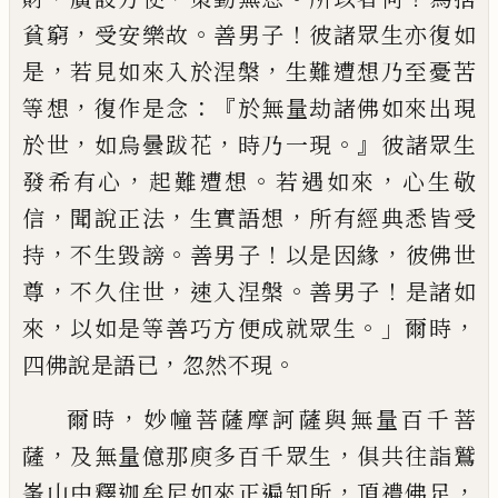
，
。
！
貧窮
受安樂故
善男子
彼諸眾生亦
復如
，
，
是
若見如來入於涅槃
生難遭想
乃至憂苦
，
：『
等想
復作是念
於無量劫諸佛
如來出現
，
，
。』
於世
如
烏曇跋花
時乃一現
彼
諸眾生
，
。
，
發希有心
起難遭想
若遇如來
心
生敬
，
，
，
信
聞說正法
生實語想
所有經典悉
皆受
，
。
！
，
持
不生毀謗
善男子
以是因緣
彼佛
世
，
，
。
！
尊
不久住世
速入涅槃
善男子
是諸如
，
。」
，
來
以如是等善巧方便成就眾生
爾時
，
。
四
佛說是語已
忽然不現
，
爾時
妙幢菩薩摩訶薩與無量百千菩
，
，
薩
及
無量億那庾多百千眾生
俱共往詣鷲
，
，
峯山
中釋迦牟尼如來正遍知所
頂禮佛足