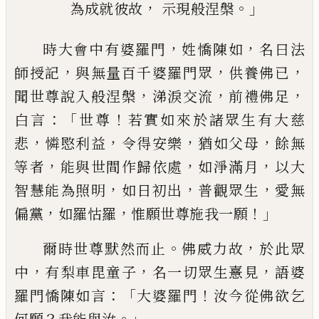
，
。」
為成就彼故
示現般涅槃
，
，
時大會中有婆羅門
姓憍陳如
名曰
法
，
，
，
師
授記
與無量百千婆羅門眾
供養佛已
，
，
，
聞
世尊說入般涅槃
涕淚交流
前禮佛足
：「
！
白
言
世尊
若實如來於諸眾生有大慈
，
，
，
，
悲
憐
愍利益
令得安樂
猶如父母
餘無
，
，
，
等者
能
與世間作歸依處
如淨滿月
以大
，
，
，
智慧能
為照明
如日初出
普觀眾生
愛無
，
，
！」
偏黨
如
羅怙羅
惟
願世尊施我一願
。
，
爾時世尊默
然而止
佛威力故
於此眾
，
，
，
中
有
梨車毘童
子
名一切眾生憙見
語婆
：
「
！
羅門憍陳如言
大婆羅門
汝今從佛欲乞
？
。」