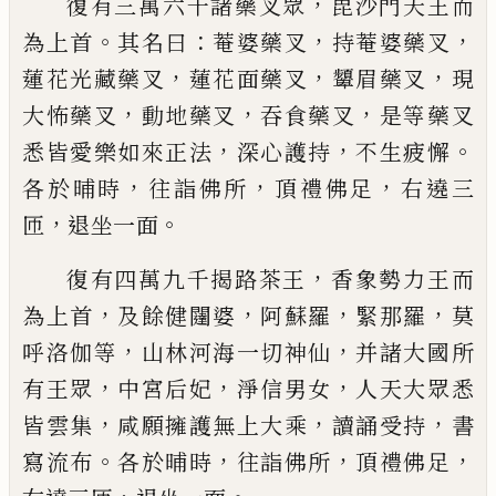
，
復有三萬六千諸
藥叉
眾
毘沙門天王而
。
：
，
，
為上首
其名曰
菴婆藥叉
持菴婆藥叉
，
，
，
蓮
花光藏藥叉
蓮花面藥叉
顰眉藥叉
現
，
，
，
大怖
藥叉
動地藥叉
吞食
藥
叉
是等
藥
叉
，
，
。
悉皆愛
樂如來正法
深心護持
不生疲懈
，
，
，
各於晡
時
往詣佛所
頂禮佛足
右遶三
，
。
匝
退坐一
面
，
復有四萬九千
揭路茶
王
香象勢力王而
，
，
，
，
為上首
及餘
健闥婆
阿蘇羅
緊那羅
莫
，
，
呼洛伽
等
山林河海一切神仙
并諸大國所
，
，
，
有王眾
中宮后妃
淨信男女
人天大眾悉
，
，
，
皆
雲集
咸願擁護無上大乘
讀誦受持
書
。
，
，
，
寫
流布
各於晡時
往詣佛所
頂禮佛足