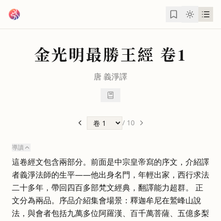
跳到主要內容
金光明最勝王經
卷1
唐
義淨
譯
/
10
導讀
這卷經文包含兩部分。前面是中宗皇帝寫的序文，介紹譯
者義淨法師的生平——他出身名門，年輕出家，西行求法
二十多年，帶回四百多部梵文經典，翻譯能力超群。 正
文分為兩品。序品介紹集會場景：釋迦牟尼在鷲峰山說
法，與會者包括九萬多位阿羅漢、百千萬菩薩、五億多梨