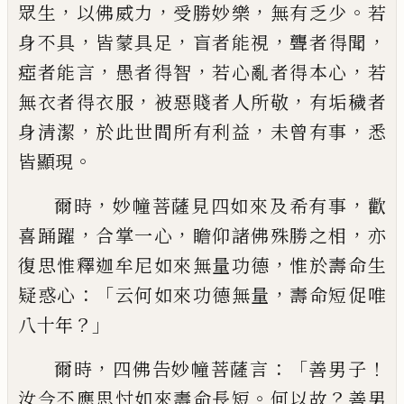
，
，
，
。
眾生
以佛威力
受勝妙樂
無有
乏少
若
，
，
，
，
身不具
皆蒙具足
盲者能視
聾者
得聞
，
，
，
瘂者能言
愚者得智
若心亂者得本
心
若
，
，
無衣者
得衣服
被惡賤者人所敬
有垢穢者
，
，
，
身清潔
於此世間所有利益
未
曾有事
悉
。
皆顯現
，
，
爾時
妙幢菩薩見四如來及希有事
歡
，
，
，
喜踊
躍
合掌一心
瞻仰諸佛殊勝之相
亦
，
復思惟
釋迦牟尼如來無量功德
惟於壽命生
：「
，
疑
惑心
云何如來功德無量
壽命短促唯
？」
八十
年
，
：「
！
爾時
四佛告妙幢菩薩言
善男子
。
？
汝今
不應思忖如來壽命長短
何以故
善男