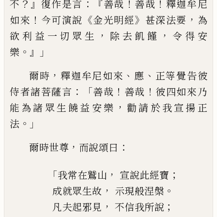
？』
：『
！
！
不
復作是言
善哉
善哉
釋迦牟尼
！
《
》
，
如來
今
可演說
金光明經
甚深法要
為
，
，
欲利益一
切眾生
除去飢饉
令得安
。』」
樂
，
、
、
爾時
釋迦牟
尼如來
應
正等覺告彼
：「
！
！
侍者諸菩薩言
善
哉
善哉
彼四如來乃
，
能為諸眾生饒益安
樂
勸請於我宣揚正
。」
法
，
：
爾時世尊
而說頌
曰
「
，
；
我常在鷲山
宣說此經寶
，
。
成就眾生故
示現般涅槃
，
；
凡夫起邪見
不信我所說