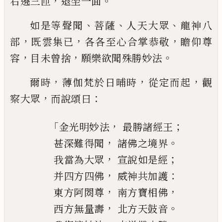
，
。
右遶
三匝
退坐一面
、
、
、
如是等聲聞
菩薩
人天大眾
龍神八
，
，
，
部
既雲集已
各各至心合掌恭敬
瞻
仰尊
，
，
。
容
目未曾捨
願樂欲聞殊勝妙法
，
，
，
爾
時
薄伽梵於日晡時
從定而起
觀
，
：
察大眾
而說頌曰
「
，
；
金光明妙法
最勝諸經王
，
。
甚深難得聞
諸佛之境界
，
；
我當為大眾
宣說如是經
，
：
并四方四佛
威神共加護
，
，
東方
阿閦
尊
南方
寶相
佛
，
。
西方
無量壽
北方
天鼓音