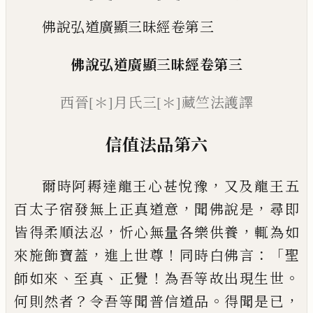
佛說弘道廣顯三昧經卷第三
佛說
弘道廣顯
三昧
經
卷第三
西晉
[＊]
月氏三
[＊]
藏竺法護譯
信值法品第六
，
爾時阿耨達龍王心甚悅豫
又及龍王五
，
，
百
太子宿發無上正真道意
聞佛說是
尋即
，
，
皆
得柔順法忍
忻心無量各樂供養
輒為如
，
！
：「
來
施飾寶蓋
進上世尊
同時白佛言
聖
、
、
！
。
師如來
至真
正覺
為吾等故出現生世
？
。
，
何則然者
令
吾等聞普信道品
得聞是已