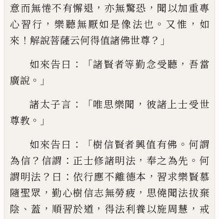
，
，
意而無惓不有
懈退
亦無驚恐
聞
以
加重專
，
。
，
心習行
樂聽
無厭如是像法也
又惟
如
！
？」
來
解說菩薩云何
得值諸佛世尊
：「
，
如來告曰
諸賢者等勤念受
聽
吾當
。」
廣說
：「
，
諸太子言
唯
思樂聞
彼諸上
士受世
。」
尊教
：「
。
如來告曰
樹信賢者興值有佛
何謂
？
：
，
。
為信
信謂
正士修諸明法
奉之為先
何
？
：
，
謂明法
曰
依行應不離德本
習求樂賢慕
，
，
隨
聖
眾
勤心樹信志無勞疲
思僥聞法拔棄
、
，
，
，
陰
蓋
順習於道
得法利養以施周
慧
戒