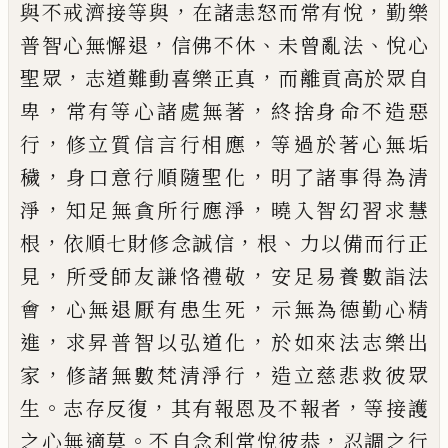
，
，
與不
戒濟接等與
在諸恚怒而常有悅
勤樂
，
、
、
普智
心無懈退
信佛不休
未曾亂法
悅心
，
，
聖眾
志
道難動喜樂正真
而離貢高於眾自
，
，
卑
常有
等心諸處無著
終捨身命不造惡
，
，
行
修立質
信言行相應
等過於著心無垢
，
，
穢
身口意行
順隨聖化
明了諸事得為清
，
，
淨
知足無貪所
行應淨
曉入智幻習求慧
，
，
、
根
依順七財修念
誠信
根
力
以
備而行正
，
，
見
所受師友謙恪禮
敬
安足易養數詣法
，
，
會
心無退厭有患生死
示無為德勤心精
，
，
進
求昇普智以弘道化
於
如來法志樂出
，
，
家
修諸無數梵清淨行
造立
慈悲救彼眾
。
，
，
生
志
存反
復
其有報恩及不報
者
等接護
。
，
之心無適莫
不自念利常悅彼
恭
忍調之行