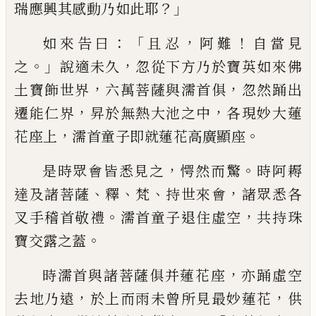
？」
瑞應興其
感動乃如此耶
：「
，
！
如來告曰
且忍
阿難
自當
見
。」
，
之
說適未久
忽從下方乃
於
寶英如來佛
，
，
土寶飾世界
六萬菩薩與
濡
首俱
忽然踊出
，
，
遷能仁界
昇
於無熱大池之中
各現妙大蓮
，
。
花座上
濡首童子即就蓮花高廣顯座
，
。
是時
眾會皆悉見之
愕然而驚
時阿耨
、
、
、
，
達及諸菩
薩
釋
梵
持世來會
諸眾悉各
。
，
叉手稽首敬禮
濡首童子退住虛空
共持珠
。
寶交露之蓋
，
時
濡首與諸菩薩俱并蓮花座
亦踊虛空
，
，
去地
乃遠
於上而雨未曾所見最妙蓮花
供