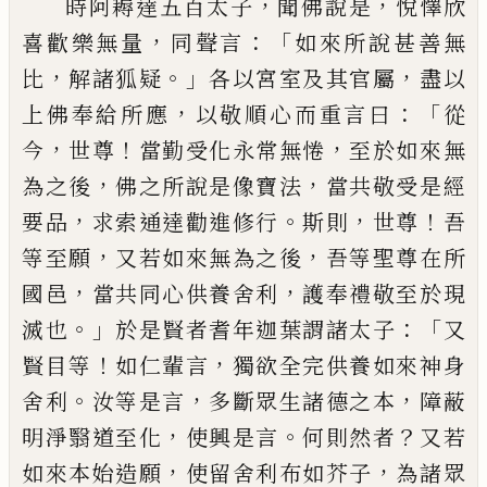
，
，
時阿耨達五百太子
聞
佛說是
悅懌欣
，
：「
喜歡樂無量
同聲
言
如來
所說甚善無
，
。」
，
比
解諸狐疑
各以宮室及其官
屬
盡以
，
：
「
上佛奉給所應
以敬順心而重言曰
從
，
！
，
今
世尊
當勤受化永常無惓
至於如來無
，
，
為之後
佛之所說是像寶法
當共敬受是經
，
。
，
！
要品
求索通達勸進修行
斯則
世尊
吾
，
，
等至
願
又若如來無為之後
吾等聖尊在所
，
，
國邑
當共同心供養舍利
護奉禮敬至於現
。」
：「
滅也
於是賢者耆年迦葉謂諸太子
又
！
，
賢
目
等
如
仁輩言
獨欲全完供養如來神身
。
，
，
舍利
汝等
是言
多斷眾生諸德之本
障蔽
，
。
？
明淨翳道至
化
使興是言
何則然者
又若
，
，
如來本
始
造
願
使留舍利布如芥子
為諸眾