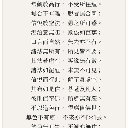
，
。
常觀於高行
不受所住短
，
；
無合不有離
脫者無合同
，
。
信悅於空法
愚之所可惑
，
；
湛泊
意無起
欺偽如芭蕉
，
。
口言而自然
無去亦
不
有
，
；
諸法無所有
所見皆不要
，
。
其法若虛空
等緣無有數
，
；
諸法如泥洹
本無不可見
，
。
信悅而行此
解了身虛空
，
；
其有如是信
菩薩及凡人
，
。
彼則值奉佛
所處無有惡
，
；
不以造色行
得應值佛世
，
。
無色不有處
不來亦不
[＊]
去
，
；
於色無有生
不滅亦無住