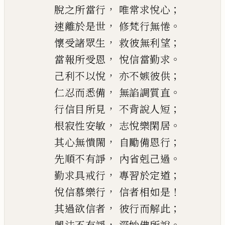
，
；
脫之所當行
唯
常求悅心
，
。
速離於是世
修梵行無惓
，
；
懷受諸眾生
救彼無利望
，
。
當報所受恩
悅信當勤求
，
；
己利不以悅
亦不嫉彼供
，
。
仁忍而悉備
無諂調質直
，
；
行信
目
所見
不背說人短
，
。
根寂性安
敏
志悅樂閑居
，
；
其心無憒閙
自勵備恩行
，
。
先
順不有諍
內省剋己過
，
；
勤求
具
戒行
專習於定道
，
！
悅信慕樂行
信者相如是
，
；
其過
欲
信者
彼行而解此
，
。