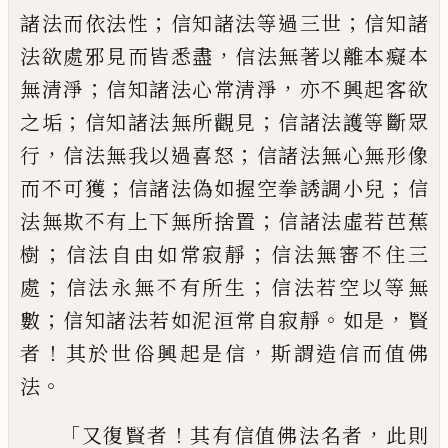
；
；
諸法而依法性
信知諸法等過三世
信知諸
，
法欲處邪見而皆悉盡
信法無著以
離本癡本
；
，
無清淨
信知諸法心常清淨
亦不
興起客欲
；
；
之垢
信知諸法無所觀見
信諸法
護等斷眾
，
；
行
信法無我以過喜怒
信諸法無
心無形像
；
；
而不可獲
信諸法偽如握空拳誘
調小兒
信
；
法無欺不有上下無所捨置
信諸
法虛若芭蕉
；
；
樹
信法自由如常寂靜
信法無
審不住三
；
；
處
信法永無不有所生
信法若空
以等無
；
。
，
數
信知諸法若如泥洹常自寂靜
如
是
賢
！
，
者
其於世俗興起是信
斯謂造信而值
佛
。
法
「
！
，
又復賢者
其有信值佛法名者
此則