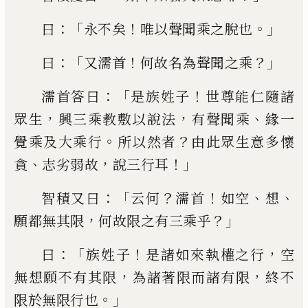
：「
！
。」
曰
永不矣
唯以聲聞乘之脫也
：「
！
？」
曰
又濡首
何
故名為聲聞之乘
：「
！
濡首答曰
是族姓子
世
尊能仁隨諸
，
，
、
眾生
興三乘教敷以說法
有聲
聞乘
緣一
。
？
覺乘及大乘行
所以然者
由此眾
生意多懷
、
，
！」
貪
志劣弱故
說三行耳
：
「
？
！
、
、
智積又曰
云何
濡首
如
空
想
，
？」
願都無其限
何故限之
有三乘乎
：「
！
，
曰
族姓子
是諸如來執權之行
空
，
，
無
想
願不有其限
為諸著限而
諸有
限
終不
。」
限於無限行也