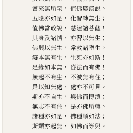
，
。
當來無所至
值佛廣演說
，
；
五陰亦如是
化習轉無生
，
！
值佛當
敢
說
慧達諸菩薩
，
；
其身及諸情
亦習以無生
，
。
佛興以無生
常救諸墮生
，
！
癡本無有生
生死亦如斯
，
！
是緣如本無
從法而有佛
，
；
無起不有生
不滅無有住
，
。
是以知無處
處亦不可見
，
；
斯亦不自生
與
佛而博演
，
。
無志不有住
是亦佛所轉
，
；
諸種亦如是
佛種順如法
，
。
斯類亦起無
如佛而等
與