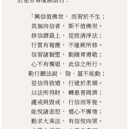
於是
世尊復說頌曰
「
，
；
興信值佛世
而習於不生
，
。
其無向信者
斯不值佛世
，
；
修信謂最上
從致清淨法
，
。
行質有報應
不違厥所修
，
；
信習諸賢聖
勤
隨
常禮敬
，
。
心不有懈退
此信之所行
，
、
；
勤行聽
法說
陰
蓋不能動
，
。
從信得致道
行逮於柔順
，
；
以法所得財
轉惠普周濟
，
。
護戒與毀戒
行信而等施
，
；
能悅諸恚怒
道心不懈惓
，
。
勤求大乘法
有信悅向眾