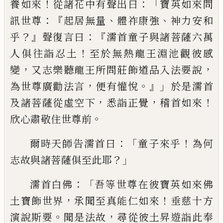
！
：「
養如
來
從諸花中有聲出曰
寶英如來問
：
『
、
、
訊世尊
起居無量
體祚康強
神力安和
？』
：
『
乎
聲復言曰
濡首童子與諸菩薩六萬
！
人俱往詣忍土
至
於無熱龍王淵池觀彼感
，
，
變
又志樂聽龍王
所問莊飾道品入法要說
，
。』」
為
世尊廣勸法言
便有
懽
悅
於是濡首
，
，
！
及諸菩薩從虛空下
悉詣正覺
稽首如來
。
欣心肅敬住世尊前
：「
！
爾
時天師告濡首曰
童子來乎
為何
？」
志
故與
諸菩薩俱至此耶
：「
濡首白佛
吾等世尊在
彼寶英如來佛
，
！
土寶飾世界
承聞至真能仁
如來
垂慈十方
。
，
演說斯要
聞是法故
尋從
彼土昇遊詣此奉