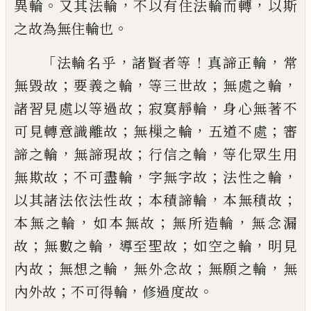
。
，
，
異輪
又其法輪
不以有住法輪而
轉
以斯
。
之故為無住
輪
也
「
，
！
，
法輪名乎
諸賢
者等
真諦正輪
常
；
，
；
，
無毀故
要義之輪
等三世
故
無處之輪
；
，
諸習見處以等過故
寂寞靜
輪
身心無著不
；
，
；
可見
轉
意識離故
無
樔
之
輪
五道不
處
審
，
；
，
諦之輪
無諦現故
行信之
輪
等化眾生用
；
，
；
，
無欺故
不可盡輪
字無字故
法性之輪
；
，
；
以其諸法依法性故
本積諦輪
本
無積故
，
；
，
本無之輪
如本無故
無所造輪
無念
漏
；
，
；
，
故
無數之輪
導至聖故
如空之輪
明見
；
，
；
，
內
故
無
想
之輪
無外念故
無願之輪
無
；
，
。
內外
故
不可得輪
修過度故