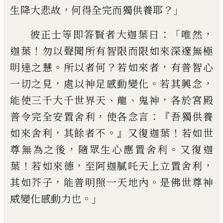
，
？」
生降大悲故
何得全完而獨供養耶
：「
，
彼正士等即答賢者
大迦葉曰
唯然
！
迦葉
勿以聲聞所有智限而
限如來深邃無極
。
？
，
明達之慧
所以者何
若如
來者
有普智心
，
。
，
一切之見
處以神足感動變
化
若其興念
、
、
，
能使三千大千世界天
龍
鬼神
各於宮殿
，
：『
普令
完全
安置舍利
使各念言
吾
獨供養
，
。』
！
如來舍利
其餘者不
又復迦葉
若
如世
，
。
尊無為之後
隨眾生心應置舍利
又復
迦
！
，
，
葉
若如來德
至
阿迦膩吒天上立置舍
利
，
。
其如芥子
能普明照一天地內
是佛世尊
神
。」
威變化感動力也