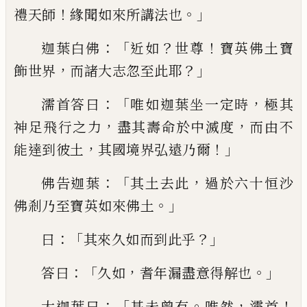
！
。」
禮天師
緣聞如來所講法
也
：「
？
！
迦葉白佛
近如
世尊
寶英佛土寶
，
？」
飾世界
而諸大
志
忽至此耶
：「
，
濡首答曰
唯如迦葉
坐一定時
極其
，
，
神足飛行之力
盡其壽命於
中滅度
而
由
不
，
！」
能達到彼土
其國境界
弘
遠乃爾
：「
，
佛告迦葉
其土去此
過於六十恒沙
。」
佛剎乃至寶英如來佛土
：「
？」
曰
其來久如而到
此乎
：「
，
。」
答曰
久如
耆年漏盡意得解也
：「
。
，
！
大迦
葉曰
甚未曾有
唯然
濡首