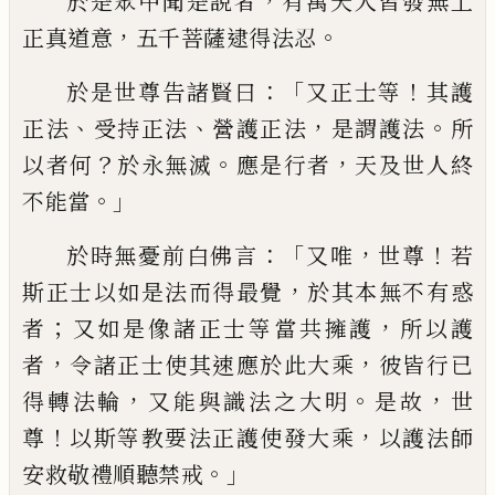
，
於是眾中聞是說者
有
萬天
人
皆發無上
，
。
正真道意
五千菩薩逮得
法忍
：「
！
於是世尊告諸賢曰
又正士等
其護
、
、
，
。
正法
受
持正法
營護正法
是謂護法
所
？
。
，
以者何
於
永無滅
應是行者
天及世人終
。」
不能當
：「
，
！
於時
無憂前白佛言
又
唯
世尊
若
，
斯正士以如
是法而得最覺
於其本無不有惑
；
，
者
又如是
像諸正士等當共擁護
所以護
，
，
者
令諸正士
使其速應於此大乘
彼皆行已
，
。
，
得轉法輪
又
能
與
識法之大明
是故
世
！
，
尊
以斯等教要法
正護使發大乘
以護法師
。」
安救敬禮順聽禁
戒