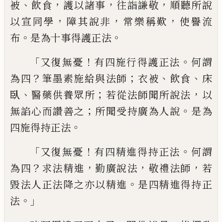
、
，
，
，
被
飲食
護以諸事
往詣謙敬
順聽所
說
，
，
，
以宣同學
障其說非
常樂稱歎
使譽流
。
。
布
是為十事得護正法
「
！
。
又復無憂
有四施行得
護正法
何謂
？
；
、
、
為四
筆墨素施給與法師
衣被
飲
食
床
、
；
，
臥
醫藥供養眾所
若從法師聞所說
法
以
；
。
無諂心而讚
善之
所聞受持廣為人
說
是為
。
四施得持正法
「
！
。
又復無憂
有
四精
進得持正法
何謂
？
，
，
，
為四
求法精進
勤廣說
法
敬禮法師
若
。
毀法人正法降之亦以精進
是四精進得持正
。」
法