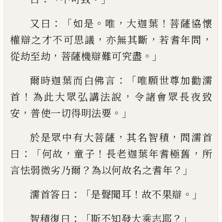
：「
。
，
！
又曰
如是
唯
大迦葉
菩薩
協
懷
，
，
，
權辯之
才不可思議
亦無其斷
若耆年問
，
。」
從劫至劫
菩薩機辯難可究
盡
：「
爾時迦葉而白佛言
唯
願世尊加勸濡
！
，
首
為此大眾弘講
法說
令
諸會眾長夜致
，
。」
安
普使一切得明法要
，
，
於是
眾中有大菩薩
其名智積
問濡首
：「
，
！
，
曰
何故
童
子
長老迦葉年耆極舊
所
？
？」
言怯弱微劣乃爾
為以何故名之耆年
：「
！
。」
濡首答曰
是聲聞耳
故不果辯
：「
？」
智積復曰
斯不知發大乘志耶