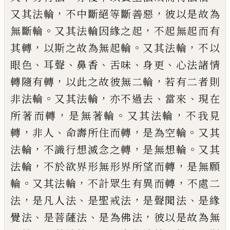
，
，
又其法輪
不中斷絕等斷善惡
彼以是故為
。
，
無斷輪
又其法輪因緣之起
不起無起而有
，
。
，
其轉
以斯之故為無起輪
又其法輪
不以
、
、
、
、
、
眼
色
耳聲
鼻香
舌味
身
更
心法諸情
，
，
轉隨有轉
以此之故彼無二輪
若有二者則
。
，
、
、
非法輪
又
其法輪
亦不過去
當來
現在
，
。
，
所著而轉
是無
著輪
又其法輪
不我見
，
、
，
。
轉
非人
命壽所住而
轉
是為空輪
又其
，
，
。
法輪
不識行
想
滅念之
轉
是無
想
輪
又其
，
，
法輪
不於欲界形無形
界所望而轉
是無願
。
，
，
輪
又其法輪
不計眾生
有異而轉
不處二
，
、
，
、
法
是凡人法
是聖戒法
是
聲聞法
是緣
、
、
，
覺法
是菩薩法
是為佛法
彼以
是故為無