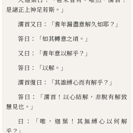
。」
是諸正
上
神足
若斯
：「
？」
濡首又曰
耆年漏盡意解久如耶
：「
。」
答
曰
如其轉意之頃
：「
？」
又曰
耆年意
以
解乎
：「
。」
答
曰
以
解
：「
？」
濡首復曰
其誰縛心
而
有解乎
：「
！
，
答
曰
濡首
以心結解
非脫有解致
。」
慧見也
：「
，
！
曰
唯
迦葉
其無縛心以何解
？」
乎