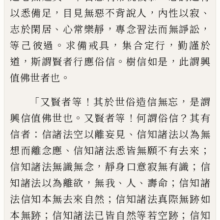
，
，
、
以
悉備足
目
見無惡不背說
人
內
性以
寂
、
，
，
志於閑居
心常樂靜
專念習
法而無諍訟
。
，
，
等己彼過
求備戒具
集合定行
勤謹於
，
。
，
道
斯謂賢者行應俗信
樹信如是
此
謂興
。
值佛世者也
「
！
，
又賢者等
其於世俗造信
無忘
是謂
。
！
？
興信值佛世也
又賢者等
何謂俗
信
其有
：
、
信者
信諸法空以離妄見
信知諸法
以為無
、
；
想
而離念應
信知諸法悉皆無願不
有去來
，
；
信知諸法無識無念
靜身口意寂無
有識
信
，
、
、
；
知諸法以為離欲
無我
人
壽命
信
知諸
；
法信知本無去來自然
信知諸法真際
無跡如
；
；
本無跡
信知諸法已皆自然等若空
跡
信知