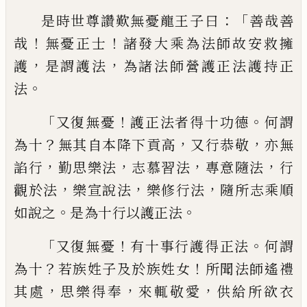
：「
是時世尊讚歎無憂龍王子曰
善哉善
！
！
哉
無憂正士
諸發大乘為法師故安救擁
，
，
護
是
謂護法
為諸法師營護正法護持正
。
法
「
！
。
又復
無憂
護正法者得十功德
何謂
？
，
，
為十
無其
自
本
降下貢高
又行恭敬
亦無
，
，
，
，
諂行
勤思
樂法
志慕習法
專意隨法
行
，
，
，
觀於法
樂宣
說法
樂修行法
隨所
志
乘順
。
。
如
說之
是為
十行以護正法
「
！
。
又復無憂
有十事行
護得
正法
何謂
？
！
為十
若族姓子及於族姓女
所
聞法師遙禮
，
，
，
其處
思樂得奉
來輒敬愛
供給
所欲衣