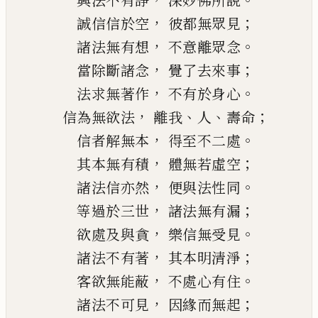
興
法不有諍
深妙佛所說
，
；
誠信信於空
彼都無眾見
，
。
諸法無有
想
不意離眾念
，
；
當
除斷諸念
覺了去來事
，
。
法
求
無著作
不有於身心
，
、
、
；
信為無欲法
離我
人
壽命
，
。
信者解
無本
得至不二處
，
；
其本無有積
體無若虛空
，
。
諸法信亦然
便與法性同
，
；
等過於三世
諸法無有漏
，
。
欲處及與貪
樂信無受見
，
；
諸法不有著
其本明清淨
，
。
客欲無能蔽
不處心有住
，
；
諸法不可見
因緣而無起