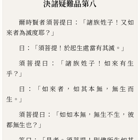
決
諸疑難品第八
：「
！
爾時賢者須菩提曰
諸族姓子
又如
？」
來者為
滅度耶
：「
！
。」
曰
須菩提
於起生處當有其滅
：「
！
須菩
提曰
諸族姓子
如來有生
？」
乎
：「
，
，
曰
如來者
如
其本無
無生而
。」
生
：「
，
，
須菩提曰
如如本無
無生
不生
彼
？」
都無生也
：「
。
！