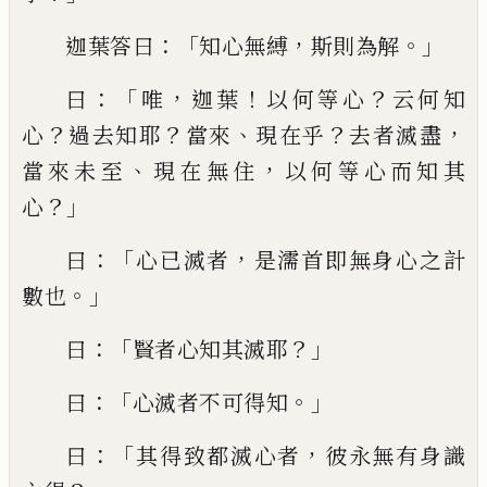
：「
，
。」
迦葉答曰
知心無
縛
斯則為解
：「
，
！
？
曰
唯
迦葉
以何等心
云何知
？
？
、
？
，
心
過去知耶
當來
現在乎
去
者滅盡
、
，
當來未至
現在無住
以何等心而知其
？」
心
：「
，
曰
心已滅者
是濡
首
即無身心之計
。」
數也
：「
？」
曰
賢者心知其
滅耶
：「
。」
曰
心滅者不可得知
：「
，
曰
其得致都
滅
心者
彼永無有身識