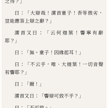
？」
之得
：「
！
！
，
曰
大辯哉
濡首童
子
吾等微劣
？」
豈能應答上辯之辭
：「
！
濡首又
曰
云何迦葉
響寧有
辭
？」
耶
：「
。
！
！」
曰
無
童子
因緣
起耳
：「
，
、
！
曰
不云乎
唯
大迦葉
一切音聲
？」
若
響
耶
：「
！」
曰
爾
：「
？」
濡首又曰
響辯可致不乎
：「
。」
曰
不可
致