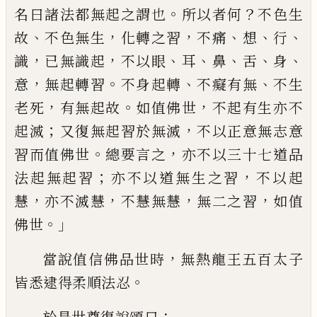
。
？
名
曰諸法都無起之謂也
所以者何
不色生
、
，
，
、
、
、
故
不色無生
化轉之習
不痛
想
行
，
，
、
、
、
、
、
識
已
無識
起
不以眼
耳
鼻
舌
身
，
。
、
、
意
無起轉習
不身起
轉
不癡有無
不生
，
。
，
老死
有無起故
如值佛
世
不起有生亦不
；
，
起滅
又復無起習於無滅
不以正意無志意
。
，
習而值佛世
總要言之
亦
不以三十七道品
；
，
法
起
無起習
亦不以道無
生之習
不以起
，
，
，
，
慧
亦不滅慧
不慧無慧
無二
之習
如
值
。」
佛世
，
當說
值信
佛
品世
時
無
熱龍王五百太子
。
皆悉逮得柔順法忍
：