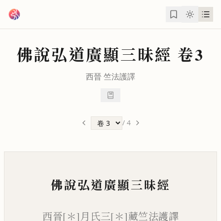
跳到主要內容
佛說弘道廣顯三昧經
卷3
西晉
竺法護
譯
/
4
佛說弘道廣顯三昧經
西晉[＊]月氏三[＊]藏竺法護譯