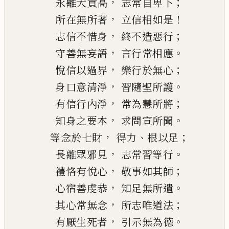
，
；
永離大貢高
志常自卑下
，
！
所在無所著
立信相如是
，
；
志信不惜身
終不造惡行
，
。
守善無妄語
言行常相應
，
；
悅信以過界
樂行於無心
，
。
身口意清淨
習隨聖所護
，
；
有信行內淨
常為慧所將
，
。
知身之要本
求問宣所聞
，
、
；
等念於七財
得力
根以足
，
。
長離眾邪見
志常習等行
，
；
禮恪有悅心
敬事
如其
師
，
。
心
宿
善虔恭
知足無所遺
，
；
其心常無念
所志
唯
道法
，
。
有厭生死者
引示無為德