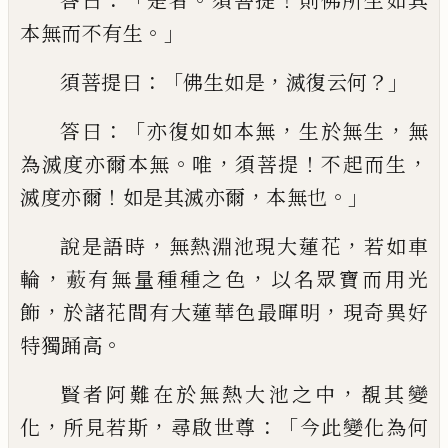
答曰
是者
須菩提
則佛
所生如其
。」
本無而不有生
：「
，
？」
須菩提曰
佛生如
是
滅復云何
：「
，
，
答曰
亦復
如
如本無
生於無
生
無
。
，
！
，
為滅度亦爾本無
唯
須菩提
不起而
生
！
，
。」
滅度亦爾
如是其滅亦爾
本無也
，
，
說是語
時
無熱淵池現大蓮花
若如車
，
，
輪
𧀮
有無
量種種之色
以名眾寶而用光
，
，
飾
於諸花間
有大蓮華色最暉明
現奇異好
。
特獨踊高
，
賢
者阿難在於無熱大池之中
覩其變
，
，
：「
化
所見
若斯
尋啟世尊
今此變化為何