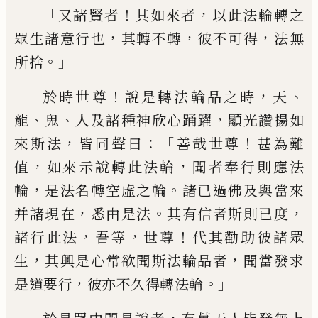
「
！
，
又諸賢者
其如來者
以此法輪轉之
，
，
，
眾生諸意行也
其轉不轉
彼
不可得
法無
。」
所捨
！
，
、
於時世尊
說是轉法輪品
之時
天
、
、
，
龍
鬼
人及諸種神欣心踊躍
顯光讚
揚如
，
：「
！
來斯法
皆同聲曰
善哉世尊
甚為難
，
，
值
如來示說轉此法輪
聞者奉行則應法
，
。
輪
是
法名轉空虛之輪
諸已過佛及與當來
，
。
，
并諸
現在
悉由是法
其有信者斯則已度
，
，
！
諸行此
法
吾等
世尊
代其勸助彼諸眾
，
，
生
其興是
心常欲聞斯法輪品者
聞當發求
，
。」
是道要行
彼亦不久得轉法輪