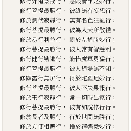
，
；
修
行
外道禁戒行
慧眼清淨之妙行
，
。
修行菩提最勝行
彼終無有妄想行
，
；
修於調伏寂靜行
無有名色狂亂行
，
。
修行菩提最勝行
彼為人天所敬禮
，
；
修於易行利益行
斷於左道勝妙行
，
。
修行菩提最勝行
彼人常有智慧
利
，
；
修
行
健行勤進行
能怖魔軍勇猛行
，
。
修行菩提最勝行
彼
人
道場無不知
，
；
修顯露行無屏行
得於陀羅尼妙行
，
。
修行菩提最勝行
彼
人
不失果報行
，
；
修於
王
行寂靜行
常一切時出家行
，
。
修行菩提最勝行
彼有如說修行行
，
；
修於長者及勝行
行於世間無勝
行
，
；
修於方便相應行
捨於禪樂微妙行