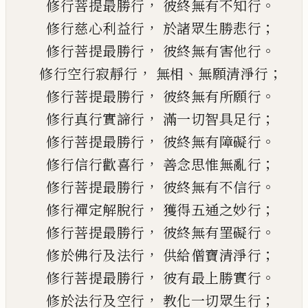
，
。
修行菩提最勝行
彼終無有不
知
行
，
；
修
行
慈心利益行
於諸眾生勝悲行
，
。
修行菩提最勝行
彼終無有害他行
，
、
；
修
行
空行寂靜行
無相
無願清淨行
，
。
修行菩提最勝行
彼終無有所願行
，
；
修
行
真行實諦行
滿一切智具足行
，
。
修行菩提最勝行
彼終無有障礙行
，
；
修
行
信行歡喜行
善念思惟無亂行
，
。
修行菩提最勝行
彼終無有不信行
，
；
修
行
禪定解脫行
獲得五通之妙行
，
。
修行菩提最勝行
彼終無有
罣
礙行
，
；
修於佛行及法行
供給僧寶清淨行
，
。
修行菩提最勝行
彼有最上勝
實
行
，
；
修於法行及空行
教化一切眾生行