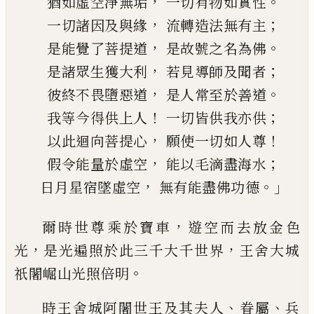
，
。
猶如虛空淨無垢
一切有物如實性
，
；
一切諸因及與緣
流轉造法無有
主
，
。
是能覺了菩提道
是故號之名為佛
，
；
是諸眾生獲大利
若見導師及
聞
者
，
。
彼終不畏墮惡道
是人常至於善道
！
；
我等今得供上人
一切皆供我亦供
，
！
以此迴向菩提心
願使一切如人尊
，
；
假令能量於虛空
能以毛
滴
盡海水
，
。」
日月星宿墜虛空
無有能盡佛功德
，
爾時世尊乘於寶車
遊空而去放金色
，
，
光
是
光遍照於此三千大千世界
王舍大城
。
祇
闍
崛山光照倍明
、
、
時王
舍
城阿闍世王及其夫
人
眷屬
兵