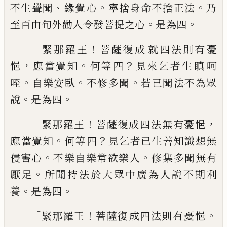
、
。
。
不生聲聞
緣覺
心
寧
捨身命不捨正法
乃
。
。
至百由旬外勸人令發
菩提之心
是為四
「
！
緊那羅王
菩薩復成
就
四法則有憂
，
。
？
悒
應當覺知
何等四
見來乞者
生瞋呵
。
。
。
咥
自樂安臥
不修多聞
若已聞法不
為眾
。
。
說
是為四
「
！
，
緊那羅王
菩薩復成四法無
有憂悒
。
？
應當覺知
何等四
見乞者已生善知
識想無
。
。
侵害心
不樂自樂常欲樂人
修
集
多
聞無有
。
厭足
所聞持法於大眾中廣為人說
不期利
。
。
養
是為四
「
！
。
緊那羅王
菩薩復
成
四
法則有憂悒