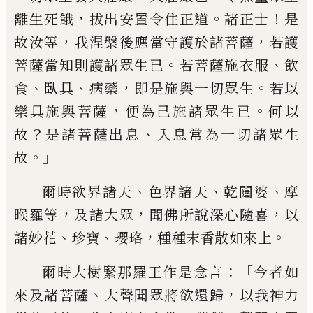
，
。
！
離生死餓
拔出安置令住正道
諸正
士
是
，
，
故汝等
我涅槃後應當守護於諸菩薩
若護
。
、
菩薩當知則護諸眾生已
若菩薩施衣
服
飲
、
、
，
。
食
臥具
病藥
即是施與一切眾生
若以
，
。
樂具施與菩薩
便為己施諸眾生已
何以
？
、
故
是諸菩薩出息
入息常為一切諸眾生
。」
故
、
、
、
爾
時欲界諸天
色界諸天
乾闥婆
摩
，
，
，
睺羅等
及
諸大眾
聞佛所說深心隨喜
以
、
、
，
。
諸妙花
珍寶
瓔珞
種種末香散如來上
：「
爾時大樹緊那羅
王作是念言
今者如
、
，
來及諸菩薩
大聲聞眾
將欲還歸
以我神力