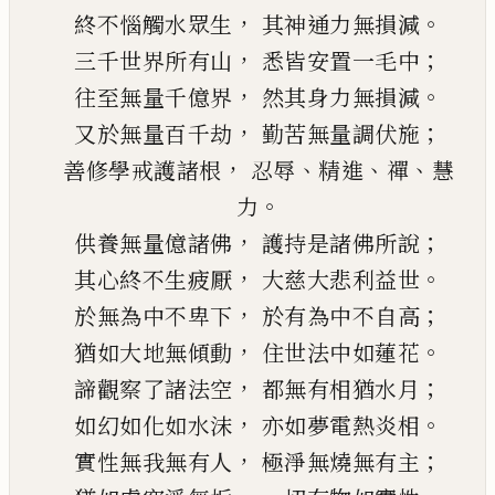
，
。
終不惱觸水眾生
其神通力無損減
，
；
三千世界所有山
悉皆安置一毛
中
，
。
往至無量千億界
然其身力無損減
，
；
又
於無量百千劫
勤苦無量調伏施
，
、
、
、
善修學戒護諸根
忍辱
精進
禪
慧
。
力
，
；
供養
無量億諸佛
護持是諸佛所說
，
。
其心終不生疲厭
大慈大悲利益世
，
；
於無為中不卑下
於有為中不自高
，
。
猶如大地
無
傾動
住世法中如蓮花
，
；
諦觀察了諸法空
都無有相猶水月
，
。
如幻如化如水沫
亦如夢電熱炎相
，
；
實性無我無有人
極淨無
燒
無有主