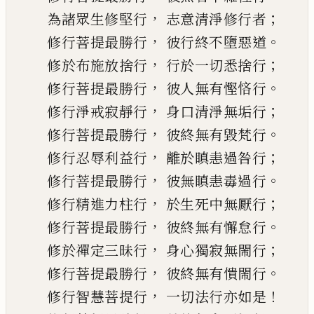
，
；
為諸眾生修堅行
志意清淨修行者
，
。
修行菩提最勝行
彼行終不墮惡道
，
；
修於布施放捨行
行於一切悉捨行
，
。
修行菩提最勝行
彼人無有慳悋行
，
；
修
行
淨戒寂
靜
行
身口清淨無垢行
，
。
修行菩提最勝行
彼終無有毀
梵
行
，
；
修
行
忍辱利益行
離於瞋恚過咎行
，
。
修
行
菩提最勝行
彼無瞋恚毒過行
，
；
修
行
精進力
柱
行
於生死中無厭行
，
。
修
行
菩提最勝行
彼終無有懈怠行
，
；
修於禪定三昧行
身心獨寂無閙行
，
。
修行菩提最勝行
彼終無有憒閙行
，
！
修
行
智慧菩提行
一切法行亦如是