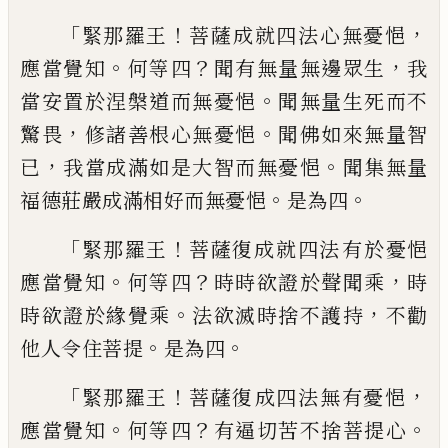
「
！
，
緊那羅王
菩薩成
就四法心無憂悒
。
？
，
應當覺知
何等四
聞有無
量無邊眾生
我
。
當安置於涅槃道而無憂悒
聞無量生死而不
，
。
驚畏
修諸善根心無憂悒
聞佛如來無量智
，
。
已
我當成滿如是大智而
無憂悒
聞集無量
。
。
福德莊嚴成滿相好而無
憂悒
是為四
「
！
緊那羅王
菩薩復成
就
四法
有於
憂悒
。
？
，
應當覺知
何等四
時時欲證於聲
聞乘
時
。
，
時欲證於緣覺乘
法欲滅時捨不護
持
不勸
。
。
他人令住菩提
是為四
「
！
，
緊那羅王
菩
薩復
成
四法無有憂悒
。
？
。
應當覺知
何等四
有逼切苦不捨菩提心