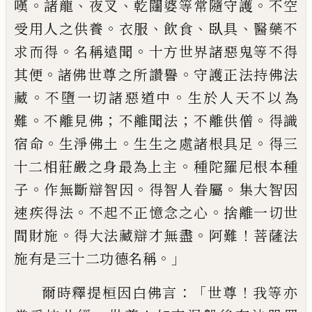
。
、
、
。
嘆
諸龍
夜叉
乾闥婆等
常隨守護
不空
。
、
、
、
受用人之供養
衣服
飲食
臥
具
醫藥不
。
。
求而得
名稱遠聞
十方世界諸惡
鬼等不得
。
。
其便
諸佛世尊
之
所
讚
譽
守護
正法持佛法
。
。
藏
不墮一切諸惡道中
生於人
天不以為
。
；
；
。
難
不離見佛
不離聞法
不離供僧
得識
。
。
。
宿命
生淨佛土
生生之處諸根具足
得
三
。
十二相莊嚴之身
最
為上
主
種
陀羅尼
根本種
。
。
。
子
作無斷辯智因
得智人眷屬
集大
智因
。
。
速疾得法
不起不正憶念之心
捨離一
切世
。
。
！
間財施
得大法藏辯才無盡
阿難
菩薩
法
。」
施有是三十二功德名稱
：「
！
爾時釋提桓因
白佛言
世尊
我等亦