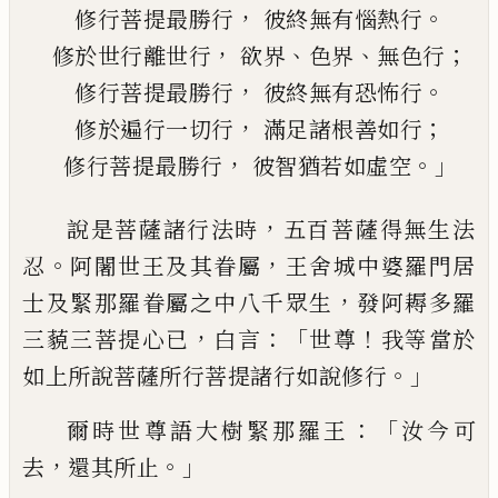
，
。
修行菩提最勝行
彼終無有惱熱行
，
、
、
；
修於世行離世行
欲界
色界
無色行
，
。
修行菩提最勝行
彼終無有恐怖行
，
；
修於遍行一切行
滿足諸根善
如
行
，
。」
修行菩提最勝行
彼智猶若如虛空
，
說是菩薩諸行法時
五百菩薩得無生法
。
，
忍
阿闍世王及其眷屬
王舍城中婆羅門居
，
士
及緊那羅眷屬之中八千眾生
發阿耨多羅
，
：「
！
三藐三菩提心已
白言
世尊
我等當於
。」
如上
所說菩薩所行菩提諸行如說修行
：「
爾時世
尊語大樹緊那羅王
汝今可
，
。」
去
還其所止