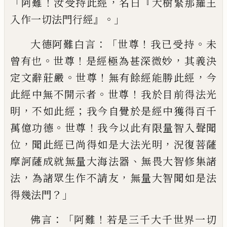
「
！
，
『
阿難
汝受持此經
名曰
大
樹緊那羅王
』。」
入作一切法門行經
：「
！
。
大德阿難
白言
世尊
我已受持
未
。
！
，
曾有也
世尊
是經極
為甚深微妙
其義決
。
！
，
定文辭莊嚴
世尊
無
有餘經能勝此經
今
。
！
此經中無不開示者
世
尊
我於
目前得法光
，
；
明
不如此經
我今自覺
於是經中獲得百千
。
！
萬億功德
世尊
我今以
此有限量智入聲聞
，
，
位
聞此經已尚得如是
大法光明
況復菩薩
、
摩訶薩成就無量大海
法器
無畏大智修集諸
，
，
法
為諸眾生作不請
友
無量大智聞如是法
？」
得幾法門
：「
！
佛言
阿難
若是三千大千世界一切