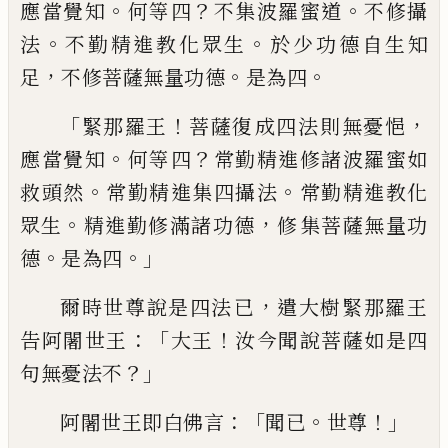
。
？
。
應當覺知
何等四
不集波羅蜜
道
不修攝
。
。
法
不勤精進教化眾生
於少功德
自生知
，
。
。
足
不修菩薩無量功德
是為四
「
！
，
緊那
羅王
菩薩復
成
四法則無憂悒
。
？
應當覺知
何等四
常勤精進修諸波羅蜜如
。
。
救頭然
常
勤精進集四攝法
常勤精進教化
。
，
眾生
精進
勤修滿諸功德
修
集
菩薩無量功
。
。」
德
是為四
，
爾時世尊說是四法
已
遣大樹緊那羅王
：「
！
告阿闍世王
大王
汝今聞說菩薩如是四
？」
句
無憂法不
：「
。
！」
阿闍世王即白佛言
聞已
世尊