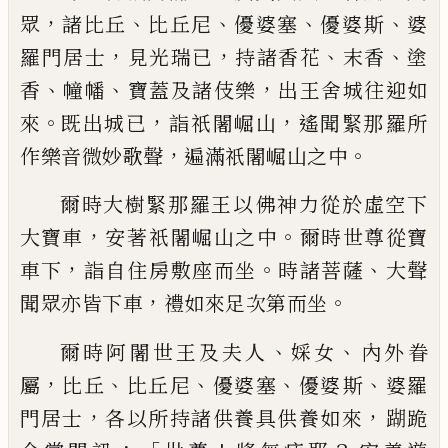
，
、
、
、
、
眾
諸比丘
比丘尼
優婆塞
優婆
斯
婆
，
，
、
、
羅門居士
見光瑞已
持諸香花
末香
塗
、
、
，
香
幢幡
寶蓋及諸伎樂
出王舍城往迎如
。
，
，
來
既出城已
詣
祇
闍崛山
遙聞緊那
羅
所
，
。
作樂音微妙歌聲
遍滿
祇
闍崛山之中
爾時
大樹緊那羅王以
佛
神力從於虛空下
，
。
大寶
車
安著
祇
闍崛山之中
爾時世尊從寶
，
。
、
車下
詣自住
房
敷座而坐
時諸菩薩
大聲
，
。
聞眾亦
皆下車
禮如來足次第而坐
、
、
爾時阿闍世王
及夫人
婇女
內外眷
，
、
、
、
、
屬
比丘
比丘尼
優婆塞
優婆
斯
婆羅
，
，
門居士
各以所持諸供養具供
養如來
䠒
跪