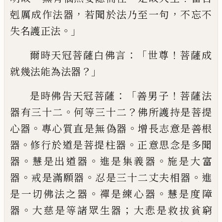
，
，
剋厲成作法器
若聞
於法乃至一句
不忘不
。」
失名護正法
：「
！
爾時天
冠菩薩白
佛
言
世尊
菩薩成
？」
就幾法能為法
器
：「
！
是時佛告天冠菩薩
善男子
菩薩法
。
？
器有
三十二
何等三十二
佛所護持是菩提
。
。
心器
專心
質直是無
偽
器
增長志意是善根
。
。
器
修行於道是菩提
柱
器
正
意
思念是多聞
。
。
。
器
慧是出道器
進是集義器
施是大富
。
。
。
器
戒
是滿願器
忍是三十二丈夫相器
進
。
。
是一切
佛法之器
禪是練心器
慧是度障
。
；
器
大慈是
等諸眾生器
大悲是救拔貧窮