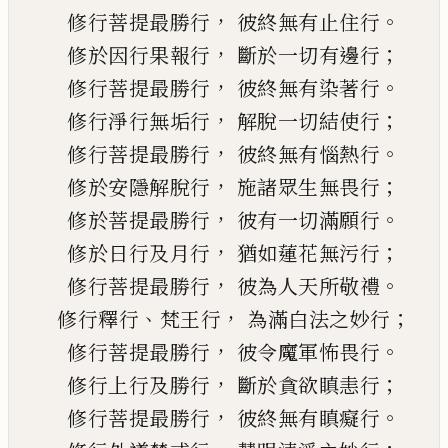
，
。
修行菩提最勝行
彼終無有止住行
，
；
修於因行果報行
斷於一切有邊行
，
。
修
行
菩提最勝行
彼終無有染著行
，
；
修
行
淨行無垢行
解脫一切結使行
，
。
修行菩提最勝行
彼終無有惱熱行
，
；
修於安隱解脫行
施諸眾生無畏行
，
。
修
於
菩提最勝行
彼有一切滿願行
，
；
修於日行及月行
猶如蓮花無污行
，
。
修行菩提最勝行
彼為人天所敬禮
、
，
；
修
行
釋行
梵王行
為滿白法之妙行
，
。
修行菩提最勝行
彼令魔軍怖畏行
，
；
修
行
上行及勝行
斷於貪欲瞋恚行
，
。
修行菩提最勝行
彼終無有瞋癡行