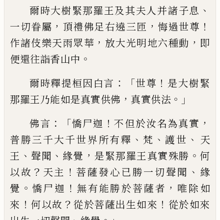
、
爾
時大樹緊那羅王及其夫人并諸子息
，
，
！
一切
眷屬
頂禮佛足右遶三匝
悔過世尊
，
，
作諸伎
樂天雨眾華
放大光明地六種動
即
。
便還往
詣香山中
：「
！
爾時釋提桓因白言
世尊
是大樹
緊
，
。」
那羅王乃能如是真實供佛
真實供法
：「
！
，
佛
言
憍尸迦
不但於汝名為真實
、
、
、
普勝三千大
千世界所有釋
梵
護世
天
、
、
，
。
王
聲聞
緣覺
是緊
那羅王真實殊勝
何
？
！
、
以故
天主
菩薩發心已
勝一切聲聞
緣
。
！
，
覺
憍尸迦
無有能勝於菩薩
者
唯除如
！
？
！
來
何以故
從於菩薩出生如來
從
於如來