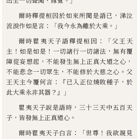
、
。」
出生一切聲聞
緣覺
，
爾時釋提桓因
於如來所聞是語已
涕泣
：「
。」
流淚作如是言
我
今永為離於大乘
：「
爾時瞿
夷
天子語釋提
桓因
父王天
！
！
，
主
如是如是
一切諸行一切諸
法
無有覆
，
，
障從妄想起
不能發生無上正真
大道之心
，
。
不能悲念一切眾生
不能修於大
慈之心
父
：『
，
王天主今
覆
何言
已入正位燒敗
種子
於
？』」
此大乘永非其器
，
瞿
夷
天子說是語
時
三十三天中五百天
，
。
子
皆發無上正真道
心
：「
！
爾時瞿
夷
天子白言
世尊
我
欲親
見