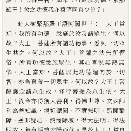
！
？」
羅王
汝之功德我亦冀
望同有少分
：
「
時大樹緊那羅王語阿闍世王
大王當
，
，
。
知
我所有功德
悉施於汝及諸眾生
何以
？
！
，
故
大王
菩薩所有諸功德事
悉與一切
眾
。
？
！
生共之
何以故
大王
菩薩之法無所慳
，
，
悋
所有功德悉施眾生
其心喜悅無
熱
無
。
，
惱
大王當知
菩薩以此功德迴向於一切
，
。
？
！
智
亦
為
育養
一切眾生
何以故
大王
菩
，
。
薩護念
諸眾生故
修行菩提為眾生依
大
！
，
、
王
汝今亦
得獲大善利
得佛世尊
文殊師
，
，
、
利為善知識
親近聽聞
不實無明
黑闇翳
、
、
，
；
障
逆罪疑心
熱
惱除滅
得大法
明
得法
，
。
！
明
故
無有惱熱安
隱而住
是故大王
當自