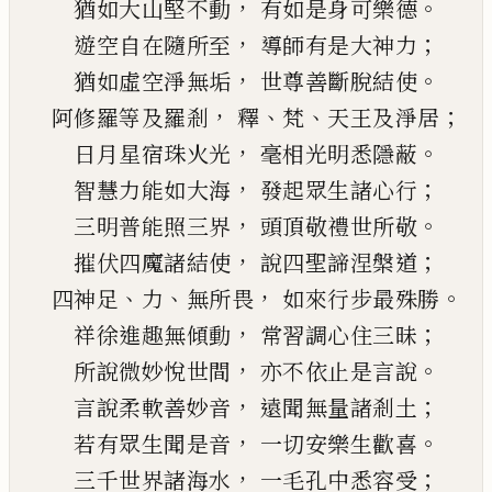
，
。
猶如大山堅不動
有如是身可樂德
，
；
遊空自在隨所至
導師有是大神力
，
。
猶如虛空淨無垢
世尊善斷脫結使
，
、
、
；
阿修羅等及羅剎
釋
梵
天王及淨居
，
。
日月星宿
珠火
光
毫
相光明悉隱蔽
，
；
智慧力能如大海
發起眾生諸心行
，
。
三明普能照三界
頭頂敬禮世所敬
，
；
摧伏四魔諸結使
說四聖諦涅槃道
、
、
，
。
四神足
力
無所畏
如來行步最殊勝
，
；
祥
徐進趣無傾動
常習調心住三昧
，
。
所說微妙悅世間
亦不依止是言說
，
；
言說柔
軟
善妙音
遠聞無量諸剎土
，
。
若有眾生聞是音
一切安樂生歡喜
，
；
三千世界諸海水
一毛孔中悉容受