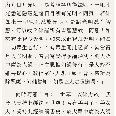
，
，
所有日月光明
是
菩薩等所得法明
一毛孔
。
！
光悉能隱蔽是諸日
月所有光明
阿難
若佛
，
如來一切毛孔悉放
光明
是諸光明悉有智
。
？
。
！
慧
何以故
佛諸所
有
皆智慧故
阿難
如
，
，
來有此智慧光明
如
來以此智慧光明
能知
。
，
一切眾生心行
若有
眾生聞此經者
皆當得
；
，
是大慧明照
若書寫
受持讀誦通利
於大眾
，
，
中廣為人說
正念思
惟如說修行
是人終不
，
，
離菩提心
教化眾生
大悲莊嚴
著大慈鎧為
。
，
。」
除
眾魔
阿難當知
如是之人定趣道場
：「
！
，
爾時阿難白言
世尊
以
佛力故
我
。
！
、
今
已受持此經法
世尊
若有善
男子
善女
！
，
人
受持此經讀誦書寫
於大眾中
廣為人說