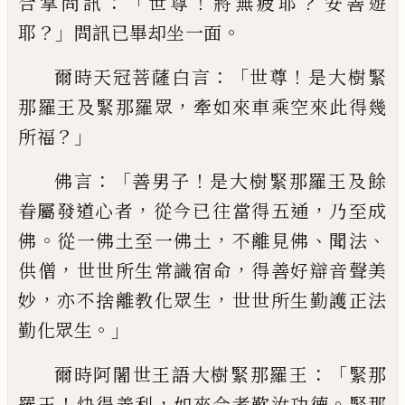
：「
！
？
合掌問訊
世尊
將無疲耶
安
善
遊
？」
。
耶
問訊已畢却坐一面
：「
！
爾時天冠菩薩
白
言
世尊
是大樹緊
，
那羅王及緊那羅眾
牽如來車乘空來此得幾
？」
所福
：「
！
佛言
善男子
是大樹緊那羅王及餘
，
，
眷屬發道心者
從今
已
往
當得五通
乃至成
。
，
、
、
佛
從一佛土至一佛
土
不離見佛
聞法
，
，
供僧
世世所生常識宿命
得善好辯音聲美
，
，
妙
亦不捨離教化眾生
世
世所生勤護正法
。」
勤化眾生
：「
爾時阿闍世王
語大樹緊那羅王
緊那
！
，
。
羅王
快得善利
如來
今者歎汝功德
緊那