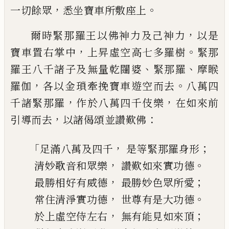
，
。
一切餘眾
悉坐寶車
所敷座上
，
爾時緊那羅王以佛神力及己神
力
以是
，
。
寶車置右掌中
上昇虛空高七多羅
樹
緊那
、
、
羅王八千諸子及無量乾闥婆
緊那
羅
摩睺
，
。
羅伽
各以金
瑣
牽挽寶車遊空而去
八萬四
，
，
千諸緊那羅
作於八萬四千伎樂
在
如來前
，
：
引
導
而去
以諸偈頌並讚歎佛
「
，
；
足滿八萬及四千
是等緊那羅身形
，
。
清妙歌音和眾樂
讚歎如來實功德
，
；
最勝相好有威德
最勝妙色眾所愛
，
。
常住清淨實功德
世尊有是大功德
，
；
於上虛空侍左右
無有能見如來頂