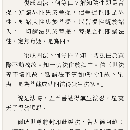
「
。
？
復成四法
何等四
解知
陰性即是菩
。
，
提
知諸界性集於菩提
信菩提
性即是界
。
，
性
知諸入性集於菩提
以菩提性
觀於諸
。
，
入
一切諸法集於菩提
菩提之性即
諸法
，
。
。
性
定無有疑
是為四
「
。
？
復成四法
何等四
知一切法住於實
。
。
際不動搖故
知一切法住
於如中
信三世法
。
。
等不壞性故
觀諸法平等
如虛空性故
瞿
！
。」
夷
是為菩薩成就四法得無
生法忍
，
，
說是法時
五百菩薩得無生法忍
瞿
夷
。
天子得於順忍
，
：
爾時世尊
將
封印此經
法
告大德阿難