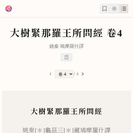
跳到主要內容
大樹緊那羅王所問經
卷4
姚秦
鳩摩羅什
譯
/
4
大樹緊那羅王所問經
姚秦[＊]龜茲三[＊]藏鳩摩羅什譯