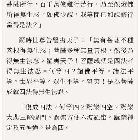
，
，
菩
薩所行
百千萬億難行苦行
乃至然燈佛
，
，
所
得無生忍
願佛少說
我等聞已如說修行
？」
當
得是法
：「
爾時世尊告瞿
夷
天子
無有菩薩不種
；
，
善根
得無生忍
菩薩多種無量善根
然後乃
。
！
得無
生法忍
瞿
夷
天子
菩薩成就是四法者
。
？
。
得無
生法忍
何等四
諸佛平等
諸法平
。
。
。
！
等
世界平
等
眾生平等
瞿
夷
是為菩薩
。
成就四法得
無生法忍
「
。
？
。
復成四法
何等四
翫樂四空
翫樂
。
。
大悲三解脫門
翫樂方便六波羅蜜
翫樂禪
。
。
定及五神通
是為四