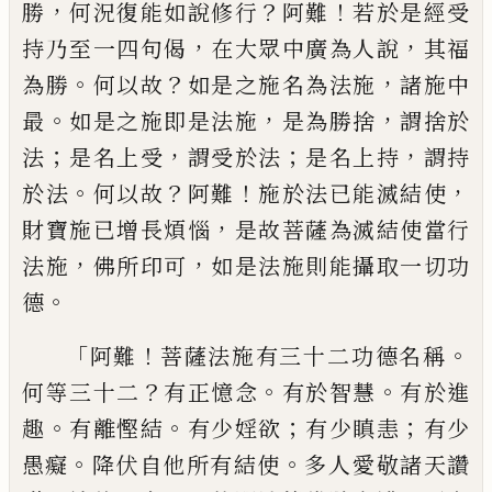
，
？
！
勝
何況復能如說修行
阿難
若於是經受
，
，
持乃至一四句偈
在大眾中廣為人說
其福
。
？
，
為勝
何以故
如是之施名為法施
諸施中
。
，
，
最
如是之施即是法施
是為勝捨
謂捨於
；
，
；
，
法
是
名上受
謂受於法
是名上持
謂持
。
？
！
，
於法
何以
故
阿難
施於法已能滅結使
，
財寶施已增長
煩惱
是故菩薩為滅結使當行
，
，
法施
佛所印
可
如是法施則能攝取一切功
。
德
「
！
。
阿難
菩薩
法施有三十二功德名稱
？
。
。
何等三十二
有正
憶念
有於智慧
有於進
。
。
；
；
趣
有離慳結
有少
婬欲
有少瞋恚
有少
。
。
愚癡
降伏自他所有結
使
多人
愛敬
諸天讚