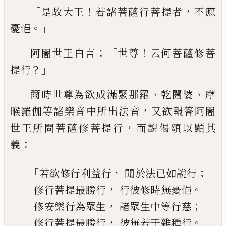
「
！
，
是
故大王
若諸菩薩行菩提者
不應
。」
憂悒
：「
！
阿闍
世王白言
世尊
云何菩薩修菩
？」
提行
、
、
爾時世
尊為欲
成滿
緊那羅
乾闥婆
摩
，
睺羅伽等
諸樂音中所出法音
又欲報答阿闍
，
世王所
問菩薩修菩提行
而說偈頌以顯其
：
義
「
，
；
若欲修行利益行
聞於法
已
如說行
，
。
修行菩提最勝行
行彼
修
時無憂悒
，
；
修安樂行為眾生
諸眾生中等行慈
，
。
修行菩提最勝行
彼無若干雜種行