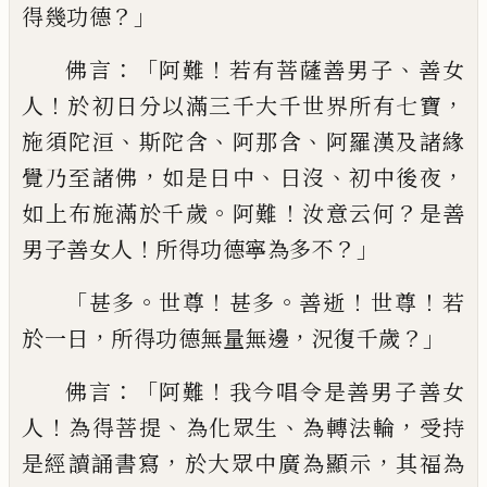
？」
得幾功德
：「
！
、
佛言
阿難
若有菩薩善
男子
善女
！
，
人
於
初日
分以滿三千大千世界
所有七寶
、
、
、
施須陀洹
斯陀含
阿那含
阿羅漢
及諸緣
，
、
、
，
覺乃至諸佛
如是日中
日沒
初中後
夜
。
！
？
如上布施滿於千歲
阿難
汝意云何
是
善
！
？」
男子善女人
所得功德寧為多不
「
。
！
。
！
！
甚多
世
尊
甚多
善逝
世尊
若
，
，
？」
於一日
所得功德無量
無邊
況復千歲
：「
！
佛言
阿難
我今唱令是善男
子善女
！
、
、
，
人
為得菩提
為化眾生
為轉法輪
受
持
，
，
是經讀誦書寫
於大眾中廣
為
顯示
其福
為