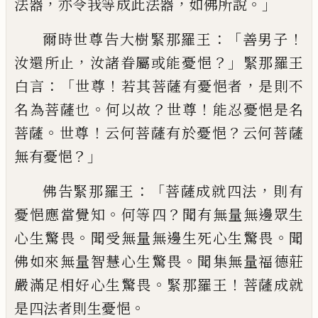
，
，
。」
法器
亦令我等成
此法器
如佛所說
：「
！
爾時世尊告大樹緊那羅
王
善男子
，
？」
汝還所止
汝諸眷屬或能憂
悒
緊那羅王
：「
！
，
白言
世尊
若其菩薩有憂悒者
是
則不
。
？
！
名為菩薩也
何以故
世尊
能忍憂悒是
名
。
！
？
菩薩
世尊
云何菩薩有於憂悒
云何菩薩
？」
無有
憂悒
：「
，
佛告緊那羅王
菩薩成就四法
則
有
。
？
憂悒應當覺知
何等四
聞有無量無邊眾
生
。
。
心生驚畏
聞受無量無邊生死心生驚畏
聞
。
佛如來無量智慧心生驚畏
聞集無量福
德莊
。
！
嚴滿足相好心生驚畏
緊那羅王
菩薩
成就
。
是四法者則生憂悒