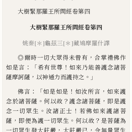
大樹緊那羅王所問經卷第四
大樹緊那羅王所問經
卷第四
姚秦
[＊]
龜茲三
[＊]
藏鳩摩羅什譯
，
◎
爾時一切大眾得未曾有
合掌禮佛作
：「
！
如
是言
希有世尊
如來乃能善護念諸菩
，
。」
薩摩
訶薩
以神通力而護持之
：「
！
，
佛言
如是如是
如
汝所言
如來護
。
？
，
念於諸菩薩
何以故
護念諸
菩薩
即是護
。
！
念一切眾生
汝諸正士
若佛如
來護諸菩
，
。
？
薩
即便為護一切眾生
何以故
是
菩薩為
，
，
一切眾生發大莊嚴
大
莊嚴已
令無
量眾生