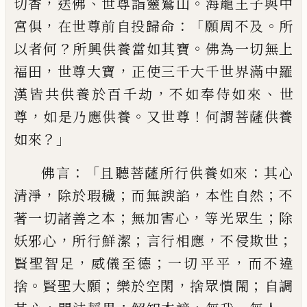
，
、
。
切香
送佛
世尊
詣
靈鷲山
海龍王子與中
，
：「
。
宮俱
在世尊前
自投歸命
願
周
不及
所
？
。
以者何
所興供養
當如其寶
佛為一切無上
，
，
福田
世尊大寶
正
使
三千大千世界滿中羅
，
、
漢皆共供養於百
千劫
不如奉侍如來
世
，
。
！
尊
如是乃應供養
又
世尊
何謂菩薩供養
？」
如來
：「
：
佛言
且聽菩薩
所行供養如來
其心
，
；
，
；
清淨
除於瑕穢
而無
諛
諂
本性自然
不
；
，
；
著一切諸善之本
無加害心
等
光
眾生
除
，
；
，
；
妖邪心
所行
鮮
潔
言行相應
不侵欺世
，
；
，
賢聖智足
威儀至德
一切
平平
而不違
。
；
，
；
捨
賢聖
大願
樂於空閑
捨眾憒
閙
自調