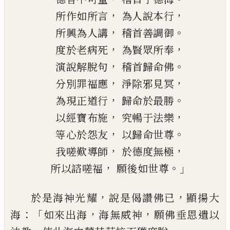
，
，
所作如所言
為人說本行
，
。
所興為人
講
稽首善調御
，
，
度於老病死
為
賢
眾所奉
，
。
演說解脫句
稽首歸命佛
，
，
分別罪福應
淨除邪見冥
，
。
為現正道行
歸命於
最勝
，
，
以經寶布施
究暢于法樂
，
。
等心於怨友
以歸命世尊
，
，
我嗟歎導師
於德度無極
，
。」
所以諮嗟福
願後如世尊
，
，
於是海神光
耀
說
是
偈讚佛已
顯揚大
：
「
，
，
海
如來出海
海無威神
願佛垂恩遺以