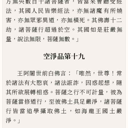
，
方無央數百千諸菩薩者
皆當來
會聽受經
，
，
法
其國人民皆樂經法
亦無諸魔
有所
嬈
，
，
。
害
亦無眾邪異道
亦無橫死
其佛
壽
十二
，
。
劫
諸菩薩行超過於空
其國如是
莊嚴無
，
，
。」
量
說法無限
菩薩無數
空淨品第十九
：「
，
！
王阿闍世前白佛言
唯然
世尊
常
，
，
，
於諸法有
大愍哀
諸法誑詐
因
惑
起想
隨
。
，
其所欲展
轉相
惑
菩薩之行不可計量
彼為
，
，
菩薩當
修道行
至彼佛土具足嚴淨
諸菩薩
，
行皆當
追學攝取佛土
如海龍王國土嚴
。」
淨