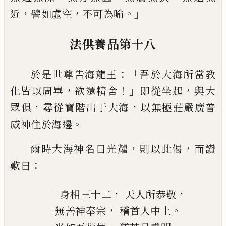
，
，
。」
近
譬如虛空
不可為喻
法供養品第十八
：「
於是世尊告海龍王
吾於大海所當教
，
！」
，
化皆
以
周畢
欲還精舍
即從坐起
與
大
，
，
眾俱
尋
從寶階出于大海
以無極莊嚴廣普
。
威神住
於海邊
，
，
爾時大海神名曰光耀
則以此偈
而讚
：
歎
曰
「
，
，
身相三十二
天人所恭敬
，
。
無善神奉宗
稽首人中上