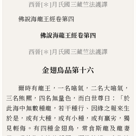
西晉[＊]月氏國三藏竺法護譯
佛說海龍王經卷第四
佛說海龍王經
卷第四
西晉
[＊]
月氏國三藏竺法護譯
金
翅
鳥
品第十六
，
，
，
爾時有龍王
一名噏氣
二名大噏氣
，
，
：「
三名
熊
羆
四名無量色
而白世尊曰
於
，
、
此海中
無數種龍
若干種行
因緣之報來生
，
，
，
，
於是
或
有大種
或有小種
或有羸劣
獨
。
，
見輕侮
有四
種金翅鳥
常食斯龍及龍妻