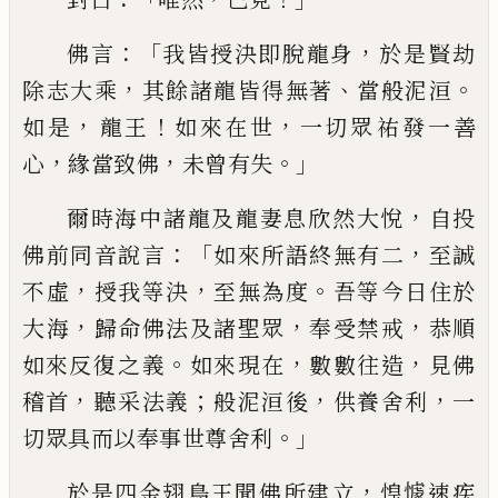
：「
，
佛言
我皆
授決即脫龍身
於是賢劫
，
、
。
除
志大乘
其餘
諸龍皆得無著
當般泥洹
，
！
，
如是
龍王
如來
在世
一切眾
祐
發一善
，
，
。」
心
緣當致佛
未曾
有
失
，
爾時海中諸龍及龍妻息欣然大悅
自
投
：「
，
佛前同音說言
如來所語終無有二
至誠
，
，
。
不虛
授我等決
至無為度
吾等今日住於
，
，
，
大
海
歸命佛法及諸聖眾
奉受禁戒
恭順
。
，
，
如來
反復
之
義
如來現在
數數往造
見佛
，
；
，
，
稽首
聽
采
法義
般泥洹後
供養舍利
一
。」
切眾具
而以奉事世尊舍利
，
於是四金翅鳥王聞佛
所建
立
惶懅速疾