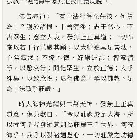
，
。」
法教
使此海中蒙其莊挍而獲度脫
：「
。
佛告海神
有
十法行得
至
莊挍
何等
？
，
；
，
為
十
護於諸根
十
善清淨
志
于
慈心
不
；
，
；
害眾生
意立大哀
發
無上正真道
一切布
；
，
施以若干行莊嚴其願
以大精進具足善法
；
，
；
心常寂然
不違本德
好
樂經法
智慧清
，
；
，
；
淨
以愍哀行
開化眾生
立於
正德
入
乎
，
；
，
。
殊異
以致欣悅
逮得佛意
導以
佛教
是
。」
為十法致
乎
莊嚴
，
時大海神光
耀
與二萬天神
發無上正真
，
：
「
。
道意
俱共歎曰
今以莊嚴於是大海
所
？
，
以者何
若發道意則
為莊嚴三千世界
何況
！
，
海乎
我等
以
發諸
通慧心
一切莊嚴之功德