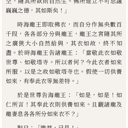
，
。
空
隨
其所欲則自然生
佛所建立不可思議
，
！」
巍巍
之德
其如斯矣
，
時海龍王即取佛衣
而自分
作無央數百
，
，
千
叚
各各部分
分與
龍王
龍
王之宮隨其所
，
，
之廣狹大小自然給與
其衣
如故
終不知
。
：「
盡
於
時
海龍王告諸龍王
當
敬此衣如敬
、
。
？
世尊
如敬塔寺
所以者何
今此
衣者如來
，
。
所服
以是之故如敬塔寺也
假使
一切供養
，
。」
如來
有奉此衣等無差
特
：「
，
！
於是
世尊告海龍王
如是
如是
如
！
。
仁所言
其奉
此衣則供養如來
且觀諸龍及
？」
龍妻息各各
所分如來衣不
：「
，
！」
對曰
唯然
已見