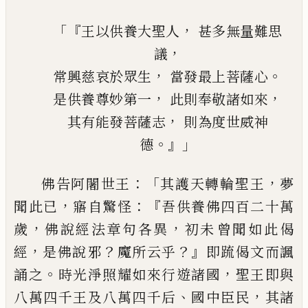
「『
，
王
以
供養大聖人
甚多無量難思
，
議
，
。
常
興
慈哀於眾生
當發最上菩薩心
，
，
是供養尊妙第一
此則奉敬諸如來
，
其有能發菩薩
志
則為度世威神
。』」
德
：「
，
佛告阿闍世王
其護天轉輪聖王
夢
，
：『
聞
此
已
寤自驚怪
吾供養佛四百二十萬
，
，
歲
佛
說經法章句各異
初未
曾
聞如此偈
，
？
？』
經
是
佛說
邪
魔
所云乎
即䟽偈文而諷
。
，
誦之
時
光淨照耀如來行遊諸國
聖王即與
、
，
八萬四
千王及八萬四千后
國中臣民
其諸