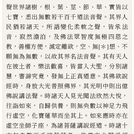
，
、
、
、
、
、
聲世界諸樹
根
葉
莖
節
華
實皆以
，
。
七寶
悉出無數若干百
千道法音聲
其界人
，
，
民猶若諸天
所
語
變
化柔軟之聲
皆承法
，
，
音
寂然澹泊
及佛法眾
智度無極四恩之
，
，
，
、
、
教
善
權
方便
滅定離欲
空
無
[＊]
想
不
，
。
願無為無數
以故其界名法音
聲
其有天人
，
，
，
在彼土者
樂法歡喜
皆
當
入
大聖
分別諸
，
，
。
慧
審諦究竟
發無上正真道意
其佛欲說
，
，
經時
身放大光普照佛界
其光明
中則出億
。
，
佛說
講
法聲
時諸天人見光聞法
欣然大悅
，
，
往詣如來
自歸供養
則無央數以
神足力飛
，
。
行虛空
化寶蓮華而坐其上
如來
應時亦在
，
。
虛空坐師子座
為諸菩薩
講
說經
道
時諸十