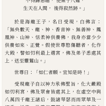
，
，
不得歸惡趣
便棄于八難
，
。」
生
天在
人間
後得寂然跡
，
，
：
於是海龍王子
名曰
受
現
白佛言
「
、
、
、
、
、
無央數
天
龍
神
香音神
無善神
鳳
、
、
，
凰
神
山神
恬柔神
供養佛
我身亦當少少
、
。
，
供養如來
正覺
假使
世尊愍傷聽者
化作
，
，
大殿
譬如忉利最上
選宮
佛及弟子悉處其
，
。」
上
送至靈鷲山
：「
。
！」
世
尊曰
如仁者願
宜知是時
，
受
現
龍
子自以
神力承佛聖旨
化大嚴殿
，
，
如忉利宮
佛及眾
會皆處其上
在虛空中與
，
八萬四千龍王諸
后
鼓諸琴瑟而雨眾華及一