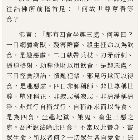
：「
往詣佛所前稽首足
何
故世尊奪吾等
？」
食
：「
。
？
佛言
都有四食
坐
趣三
處
何等四
、
、
一曰
網
獵
禽獸
殘害群畜
殺
生
抂
命以為飲
，
。
、
、
食
是趣惡處
二曰執帶
兵
杖
刀矛斫刺
、
，
。
逼迫格射
劫奪他財以用飲食
是趣惡處
、
、
三曰慳貪
諛
諂
憒亂犯禁
邪見
巧欺而以得
，
。
、
食
是趣惡處
四曰非師稱師
非
世尊稱世
、
、
、
尊
墮
邪稱正
非寂志稱寂志
非
清淨稱清
、
、
。
淨
非梵行
自
稱梵行
自稱詐
求
而以得食
，
、
、
是為四食
坐趣地獄
餓鬼
畜生三
惡之
。
，
、
處
吾所說法除此四食
不當以
此
養
身
害
。
？
，
眾生
命
所以者何
一切眾生各自愛
命
無