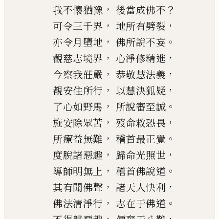
，
？
我不懷猶豫
後當成佛不
，
，
可令三千界
地
所有劈裂
，
。
亦令月墮地
佛所說不妄
，
，
觀慈志境界
心淨修精進
，
，
今
察我莊嚴
恭敬
慧
法義
，
，
覩安住所行
以慧決狐疑
，
。
了心如野馬
所說審至誠
，
，
施安除眾苦
歿
命救恐畏
，
。
所療益無難
稽首最
正覺
，
，
度脫諸惡趣
歸命光照世
，
。
導師明無上
稽首佛說道
，
，
其有聞佛聲
諸天人快利
，
。
佛法清淨行
志在
于
佛道