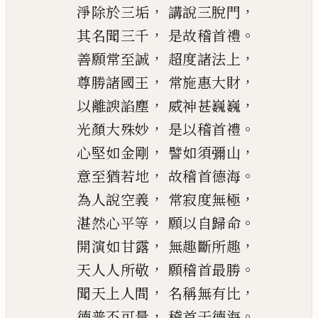
，
，
淨
除
於三垢
講說三脫門
，
。
其名聞三千
是故稽首禮
，
，
善願常至誠
超度諸法上
，
，
尊勝諸國王
常施
惠
大財
，
，
以
離
諛
諂塵
威神甚巍巍
，
。
光顏大殊妙
是以稽首禮
，
，
心堅如金剛
譬如須彌山
，
。
意
至猶若
地
故稽首德海
，
，
為人說空義
常寂度無極
，
。
湛然心平等
願以自歸命
，
，
開演如甘露
無趣斷所趣
，
。
天人
人
所敬
願稽首最勝
，
，
聞天上人間
名稱無有比
，
。
德普不可量
稽首于德海