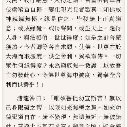
人民
蚑行
喘息
人物之類
皆當供
養華香
，
，
伎
樂稽首自歸
變化現光見者歡喜
知佛威
。
，
神巍巍無極
緣是信之
皆發無上正
真道
；
，
，
，
意
或成緣覺
或得聲聞
或生天上
還
得
，
，
；
人身
與法相值
世世得度
如是
之計
普
蒙
。
，
、
獲濟
今者卿等各自求願
使佛
世尊在於
，
，
。
大海而取滅度
供全舍利
獨欲奉侍
一切
？
！
眾
生何緣得度
永為窮厄無一救護
以故吾
，
，
言
勿發此心
令
佛世尊海中滅度
獨奉
全
舍
！」
利而供養乎
：「
！
諸龍答
曰
唯須菩提勿宣斯
言
無以
，
。
己身限礙之智
以限如來無極之慧
如來功
，
，
，
德聖道自在
無不變現
無遠無近
無
彼無
，
。
，
此
普遊十方其若虛空
發意之頃
能
令
海