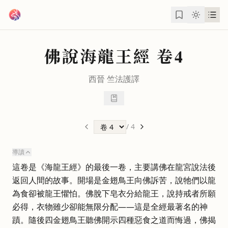
跳到主要內容
佛說海龍王經
卷4
西晉
竺法護
譯
/
4
導讀
這卷是《海龍王經》的最後一卷，主要講佛在龍宮說法後
返回人間的故事。開場是金翅鳥王向佛訴苦，說牠們以龍
為食卻被龍王懼怕。佛脫下皂衣分給龍王，說持戒者所願
必得，衣物雖少卻能無限分配——這是全經最著名的神
蹟。隨後四金翅鳥王聽佛開示四種惡食之道而悔過，佛揭