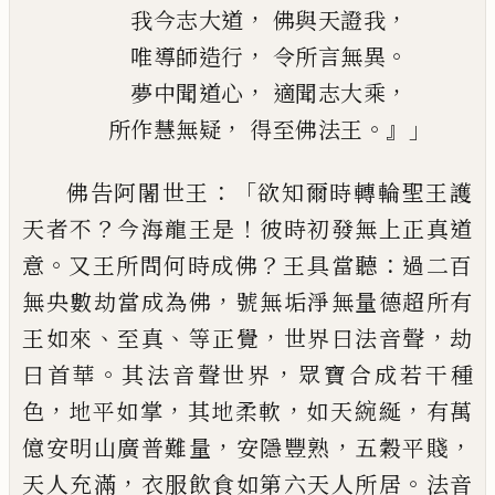
，
，
我今志大道
佛與天證我
，
。
唯導師造行
令
所言無異
，
，
夢中聞道心
適聞志大乘
，
。』」
所作慧無
疑
得至佛法王
：「
佛告阿闍世王
欲知爾時轉輪聖王護
？
！
天者
不
今海龍王是
彼時初發無上正真道
。
？
：
意
又王所問何時成佛
王
具
當聽
過二百
，
無
央數劫當成為佛
號無垢淨無量德超所有
、
、
，
，
王如來
至真
等正覺
世界曰法音聲
劫
。
，
曰首
華
其法音聲世界
眾寶合成若干種
，
，
，
，
色
地平
如掌
其地柔軟
如天
綩綖
有萬
，
，
，
億安明山廣
普難量
安隱豐熟
五穀平賤
，
。
天人充滿
衣服
飲食如第六天人所居
法音