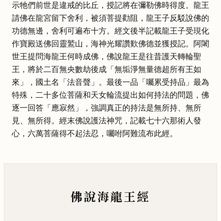
示牠們前世是違戒的比丘，授記將在彌勒佛時得度。龍王
請佛在龍宮留下舍利，被須菩提勸阻，龍王子反駁說佛的
功德無邊，舍利可遍布十方。經文後半記載龍王子受現化
作寶殿送佛回靈鷲山，海神光耀讚歎佛德並獲授記。阿闍
世王提問海龍王何時成佛，佛說龍王是往昔護天轉輪聖
王，將於二百無央數劫後成「無垢淨無量德超所有王如
來」，國土名「法音聲」。最後一品「囑累受持品」最為
特殊，二十多位菩薩和天女輪流提出如何持法的問題，佛
逐一回答「應寂然」，強調真正的持法是無所持、無所
見、無所得。經末佛說護法神咒，記載七十六那術人發
心，六萬菩薩得不起法忍，囑咐阿難流布此經。
佛說海龍王經