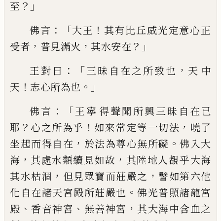
？」
至
：「
！
佛
言
大王
其有比丘威光定意心正
，
，
？」
受者
普
見
滿火
其水安在
：「
，
王對曰
三昧自在之所
致也
天中
！
。」
天
志
心所為也
：「
佛言
王寧
得
聲聞所興三昧自在已
？
！
，
耶
心之所為乎
如來
常
定
等一切法
曉了
，
。
坐起而得自在
於法
為尊心無所礙
佛入大
，
，
海
其處水類續見如
故
其陸地人覩
乎
大海
，
，
其水枯涸
但見眾
寶而莊嚴之
譬如第六他
。
化自在諸天宮殿
所莊嚴也
佛光普照諸龍宮
、
、
，
殿
香音神宮
無
善神宮
其大海中含血之