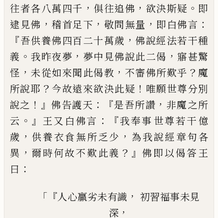
，
，
。
往者各
八萬四千
俱往追佛
欲決斯疑
即
，
，
，
：
逮見佛
稽
首足下
敬問無量
即白佛言
『
，
吾供養佛四
百二十萬歲
佛說經法若干種
。
，
，
義
我昨夜夢
夢中見佛說此二偈
寤甚驚
，
，
？
怪
未從如來聞
此偈教
不審佛所歎乎
魔
？
！
所說
耶
今故遠
來欲決此疑
唯願世尊分別
！』
：『
，
說之
佛告護
天
是吾所讚
非魔
之
所
。』
：
『
云
王又白佛言
我奉事
世
尊若干億
，
，
歲
供養衣食無所乏少
為我說經章句各
，
？』
異
爾時何故不歎此義
佛
即以偈答王
：
曰
「『
，
人心羸劣
未有識
初習福事未見
，
深