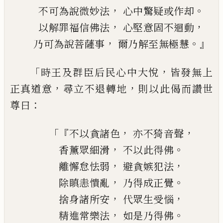
，
。
不可為說微妙法
心中驚疑或
作却
，
，
以
解罪福信佛法
心堅意固不迴動
，
。』
乃可為說菩薩事
爾乃解至無極慧
「
，
時王及群臣
后
民心中大悅
皆發無上
，
，
正真
道意
尋立不退轉地
則以
此
偈而讚世
：
尊
曰
「『
，
，
不以貪諸色
亦不
猗
音聲
，
。
香
薰
眾細滑
不以此得佛
，
，
離懈怠怯弱
避貪嫉犯法
，
。
除瞋恚憒亂
乃得成正覺
，
，
捨身諸所安
代
眾生受惱
，
。
精進常樂法
如是乃得佛