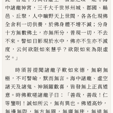
，
、
、
中諸龍神宮
三千大千世界
州城
郡國
縣
、
，
，
邑
丘聚
人中曠野天上世間
各各化現佛
，
；
全舍利一切供養
於佛身體不增不減
分身
，
，
，
十方無數佛土
亦無所分
普現一切
不去
。
，
不
來
譬如
日
影現於水中
佛亦不生亦不滅
，
？
度
云何欲限如來慧乎
欲限如來為限虛
。」
空
，
時須菩提聞諸龍子歎如來德
無窮無
，
，
。
、
極
不
可譬喻
默而無言
海中諸龍
虛空
、
，
諸天及諸
鬼
神踊躍歡喜
皆發無上正真道
。
：「
，
！
意
時佛
歎
嗟
諸龍子曰
善哉
善哉
仁
！
，
。
，
等
鑒明
誠如所
云
無有異也
佛道高妙
，
，
，
無邊無際
無方無圓
無廣無狹
無遠無