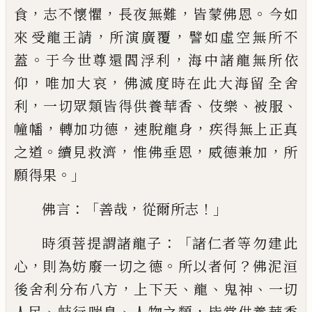
，
，
，
。
食
志不懷懼
長夜無難
皆蒙佛恩
今
如
，
，
來
受
龍王請
所演廣覆
譬如虛空無所不
。
，
蓋
于今世尊還閻浮利
海中諸龍無所依
，
，
仰
唯
加大哀
佛滅度時在此大海留
全
舍
，
、
、
、
利
一
切眾類皆得供養華香
伎
樂
被服
，
，
，
幢幡
轉加
功德
速脫龍身
疾得無上正真
。
，
，
，
之道
續
見
救濟
惟
佛垂恩
威德兼
加
所
。」
願得果
：
「
，
！」
佛言
善哉
從爾所志
：「
時須菩提謂諸龍子
諸仁
者等勿建此
，
。
？
心
則為妨
廢
一切之德
所以
者何
佛泥
洹
，
、
、
、
後舍利分布八方
上下天
龍
鬼神
一切
、
、
，