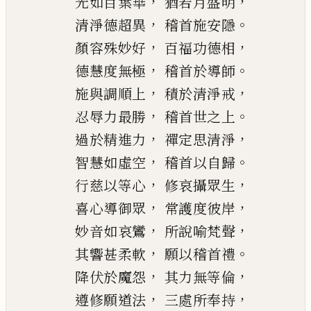
，
，
光如百葉華
猶若
月
盛明
，
。
清淨德超異
稽首施安隱
，
，
顏容殊妙好
百福功德相
，
。
德慧度無極
稽首於導師
，
，
施與調順上
積於清淨戒
，
。
忍辱力最勝
稽首世之上
，
，
過於
精進
力
禪定思清淨
，
。
智慧如虛空
稽首以自歸
，
，
行慈以等心
修哀攝
眾生
，
，
喜心導御眾
常護度彼岸
，
，
妙音如哀鸞
所說
喻
梵聲
，
。
其
響
甚柔軟
願以稽首禮
，
，
降伏於魔怨
其力無等倫
，
，
遵修願道法
三處所奉
持