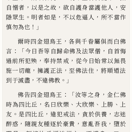
，
，
，
自憎者
以是之故
欲自護身當護他人
安
。
，
，
隱眾生
明者如是
不以危逼人
所不當作
！」
慎勿為也
，
爾時四金翅鳥王
各與千眷屬俱
而白佛
：「
，
言
今日吾等自歸命佛及法眾僧
自
首悔
，
，
過前所犯殃
奉持禁
戒
從今日始常以
無畏
，
，
，
施一切龍
擁護正法
至佛法住
將順道
法
，
。」
到
于滅盡
不違佛教
：
「
，
佛告四金翅鳥王
汝等之身
金仁佛
，
、
、
、
時為四比丘
名曰欣樂
大
欣樂
上勝
上
。
，
，
，
友
是四比丘
違犯戒法
貪於供
養
志迷
，
，
，
醉惑
隨親友種逐於豪貴
意亂吾我
墮
於