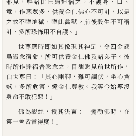
，
，
、
、
邪見
輕諸比丘逼迫惱之
不護身
口
，
，
，
意
作惡眾多
供養金仁佛亦不可計
以是
，
。
之
故不墮地獄
墮此禽
獸
前後殺生不可稱
，
。」
計
多所恐怖用不自護
，
世尊應時即如其
像現其神足
令四金翅
，
。
鳥識念宿命
所可
供
養
金仁佛及諸弟子
彼
，
，
時所作罪福普悉念
之
目覩悉見前世所作
：「
，
，
白世尊曰
其心剛
䩕
難可調伏
坐心貪
，
，
。
嫉
多所危害
違金仁尊
教
我等今始寧沒
！」
身命不敢犯惡
，
：「
，
佛為說經
授其決言
彌勒佛時
在
！」
第一會皆當得度