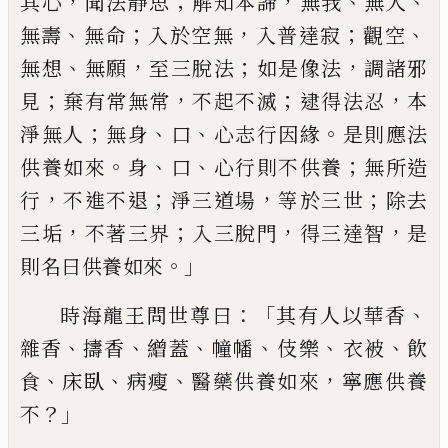
，
；
，
、
、
其心
聞法靜思
解知本諦
無我
無人
、
；
，
；
、
無
壽
無命
入於空無
入普達寂
觀空
、
，
；
，
無想
無
願
至三脫法
如是像法
調諸邪
；
，
；
，
見
棄有常
無常
不起不滅
逮得法忍
本
；
、
、
。
淨無人
無身
口
心志行因緣
是則應法
。
、
、
；
供養如來
身
口
心行
則不供養
無所造
，
；
，
；
行
不進不退
淨三道場
等
於三世
除去
，
；
，
，
三垢
不著三界
入三脫門
得三
達智
是
。」
則名曰供養
如來
：「
、
時海龍王問世
尊曰
其有人以華香
、
、
、
、
、
、
雜香
擣香
繒蓋
幢幡
伎
樂
衣被
飲
、
、
、
，
食
床臥
病瘦
醫藥供養如來
寧應
供養
？」
不