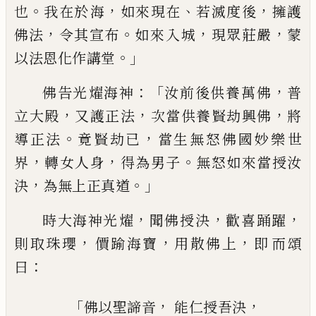
。
，
、
，
也
我在於
海
如來
現在
若滅度後
擁護
，
。
，
，
佛法
令其宣布
如來
入
城
現眾莊嚴
蒙
。」
以法恩化作講堂
：「
，
佛告光
燿
海神
汝前後供養萬佛
普
，
，
，
立大殿
又護正法
次當供養賢劫興佛
將
。
，
導正法
竟賢劫已
當
生無怒佛國妙樂世
，
，
。
界
轉女人身
得為男子
無怒如來當授汝
，
。」
決
為無上正真道
，
，
，
時大海
神光
燿
聞佛授決
歡喜踊躍
，
，
，
則取珠瓔
價
踰海寶
用散佛上
即
而
頌
：
曰
「
，
，
佛以聖諦音
能仁授吾決