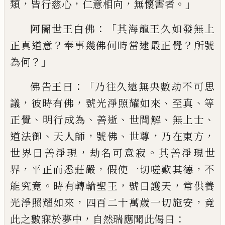
，
，
，
。」
類
皆行慈心
仁意
相向
無懷害者
：「
阿闍世王白
佛
其海龍王
久如發無上
？
？
正真道意
奉事幾佛何時當逮
最正
覺
所號
？」
為何
：「
佛告王曰
乃往久遠無
央數劫不可思
，
，
、
、
議
彼時有佛
號
光淨照耀
如來
至真
等
、
、
、
、
、
正覺
明行成為
善逝
世間解
無上
士
、
，
、
，
，
道法御
天人師
號佛
世尊
乃在東方
，
。
世界
曰善淨現
劫名可意寂
其善淨現世
，
，
，
界
平正
而悉莊嚴
假使
一切
嗟歎其德
不
。
，
，
能究竟
時有轉輪聖王
號曰護天
常供養
，
，
光淨照耀
如來
四百二十萬歲一切施安
竟
，
：
此之數寐
於夢中
自然瑞應聞此偈曰