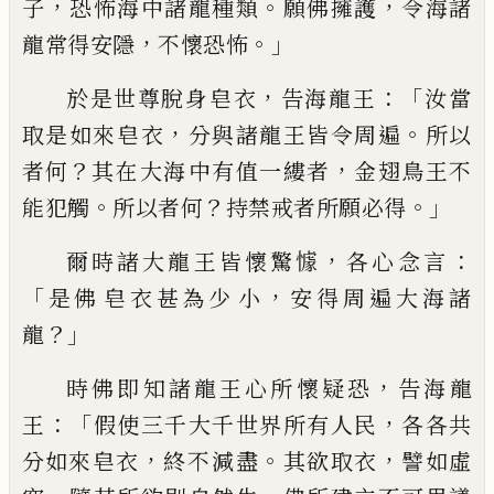
，
。
，
子
恐怖海中
諸龍種類
願佛擁護
令海諸
，
。」
龍常得安隱
不
懷
恐怖
，
：
「
於是世尊脫身
皂衣
告海龍王
汝當
，
。
取是如來
皂衣
分與諸龍王皆令周遍
所以
？
，
者何
其在
大海
中
有值一縷者
金翅
鳥王不
。
？
。」
能
犯觸
所以者何
持禁戒者所願
必得
，
：
爾時諸大龍王皆懷驚懅
各心念言
「
，
是佛
皂衣
甚為少
小
安得周遍大海諸
？」
龍
，
時佛即知諸龍王心所懷疑恐
告海龍
：「
，
王
假
使三千大千世界所有人民
各各共
，
。
，
分如來
皂衣
終不
減
盡
其欲取衣
譬如虛