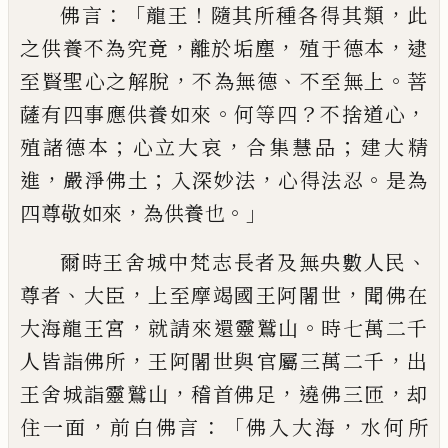
：「
！
，
佛言
龍王
隨其所種各得其類
此
，
，
，
之供養不為究竟
離於
垢塵
殖
于
德本
逮
，
、
。
至賢聖心之解脫
不為無德
不至無上
菩
。
？
，
薩有四事應供養如來
何等四
不捨道心
；
，
；
殖
諸德本
心立大哀
合集慧品
建大精
，
；
，
。
進
嚴淨佛土
入深妙法
心得法忍
是為
，
。」
四尊
敬如來
為供養也
、
爾時王舍城中梵志長者及無央數人民
、
，
，
尊
者
大臣
上至摩竭國王阿闍
世
聞佛在
，
。
大
海龍王宮
就請
來
還靈鷲山
時七萬二千
，
，
人皆詣佛所
王阿闍世與
官
屬三萬二千
出
，
，
，
王舍城詣靈鷲山
稽首佛足
遶
佛
三匝
却
，
：「
，
住一面
前白佛言
佛入大海
水何所