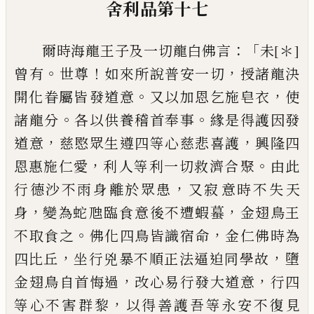
舍利品第十七
：「
爾時海龍王子及一切龍白佛言
未
[＊]
。
！
，
曾有
世
尊
如來所說普安一切
授諸龍決
。
，
開化眷屬
皆
發
道意
又以加恩乞施皂衣
使
。
。
諸龍分
各以供養稽首奉事
緣是得護因發
，
，
道意
慈
愍眾生遵四等心慈悲喜護
興隆四
，
。
恩惠施
仁愛
利
人
等利一切救濟合
聚
由此
，
行德
沙不雨身離於眾患
又寂
意
時不失天
，
，
身
變為蛇
虺
臨食
意
後不遭蝦蟇
金翅鳥王
。
，
不
取
食之
佛化四鳥皆識宿命
金仁佛時為
，
，
四
比丘
坐行兇暴不順正法逼迫同學故
墮
，
，
金翅鳥自首悔過
改心易行發大道意
行四
，
等心不害
群黎
以得善護吾等永安不復見