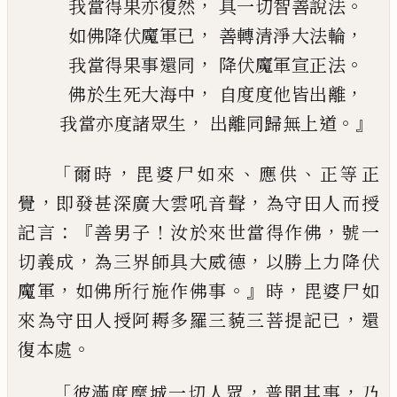
，
。
我當得果亦復然
具一切智善說法
，
，
如佛降伏魔軍已
善轉清淨大法輪
，
。
我當得果事還同
降伏魔軍宣正法
，
，
佛於生死大海中
自度度他皆出離
，
。』
我當亦度諸眾生
出離同歸無上道
「
，
、
、
爾時
毘婆尸如來
應供
正等正
，
，
覺
即發甚深
廣大雲吼音聲
為守田人而授
：『
！
，
記言
善男子
汝於來世當得作佛
號一
，
，
切義成
為三界師
具大威德
以勝上力降伏
，
。』
，
魔軍
如佛所行施
作佛事
時
毘婆尸如
，
來為守田人授阿耨多
羅三藐三菩提記已
還
。
復本處
「
，
，
彼滿度摩城一切人眾
普聞其事
乃