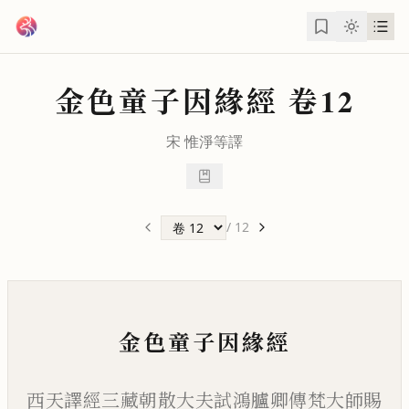
跳到主要內容
金色童子因緣經
卷12
宋
惟淨
等譯
/
12
金色童子因緣經
西天譯經三藏朝散大夫試鴻臚卿傳梵大師賜