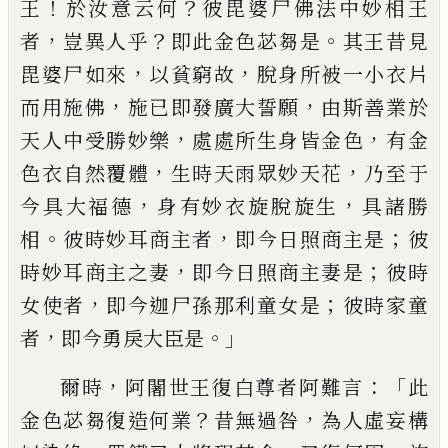
！
？
王
於汝意云何
彼
毘婆尸佛法中妙相王
，
？
。
者
豈異人乎
即此金
色苾芻是
其王昔見
，
，
毘婆尸如來
以貧窮故
脫身所被一小衣片
，
，
而用施佛
施已即發廣
大誓願
由斯善業於
，
，
天人中受勝妙樂
處處
所生身皆金色
有金
，
，
色衣自然覆體
生時天
雨眾妙天花
乃至于
，
，
今具大福德
身有妙衣
旋脫旋生
具諸勝
。
，
；
相
彼時妙耳商主者
即
今日照商主是
彼
，
；
時妙耳商主之妻
即今日
照商主妻是
彼時
，
；
女使者
即今迦尸孫那利
童女是
彼時家童
，
。」
者
即今勇戾大臣是
，
：「
爾時
阿闍世王復白尊者阿難言
此
？
，
金色苾
芻復造何業
昔無過咎
為人虛妄構