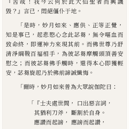
『
！
苦哉
我今云何於此大仙聖者而興譏
？』
，
。
毀
言已
悶絕僵仆于地
「
，
、
、
，
是時
妙月如來
應供
正等正覺
，
，
知是事已
起
悲愍心念此苾芻
無令嘔血而
，
。
致命終
即運
神力來現其前
而佛世尊乃舒
，
清淨綱鞔百
福相手
為彼苾芻摩觸頭頂善安
；
，
慰之
而彼
苾芻佛手觸時
還得本心即獲輕
，
。
安
苾芻旋
起乃於佛前諦誠懺悔
「
，
：
爾時
妙月如來普為大眾說伽陀曰
「『
，
，
士夫處世間
口出惡言詞
，
。
其猶利刀斧
斷割於自身
，
，
應讚而起謗
應謗而起讚