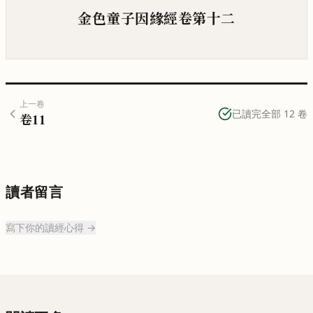
金色童子因緣經
卷第十二
上一卷
已讀完全部
12
卷
卷
11
讀者留言
寫下你的讀經心得 →