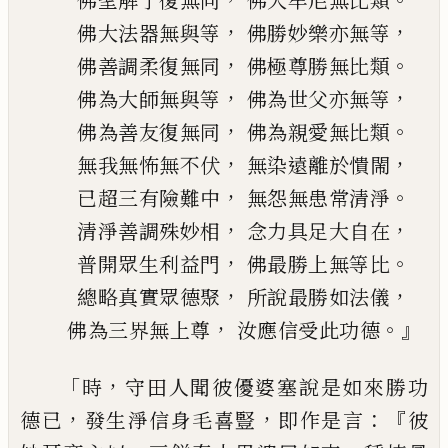
佛聖解了復無同
佛大牟尼無比類
，
，
佛大法器無與等
佛勝妙樂亦無等
，
。
佛善調柔復無同
佛極尊勝無比類
，
，
佛為大師無與等
佛為世父亦無等
，
。
佛
為
善友復無同
佛為親愛無比類
，
，
無我無怖無不伏
無染遠離於憒閙
，
。
已超三有險難中
無怨無患常清淨
，
，
清淨善調殊妙相
念力具足大自在
，
。
普開眾生利益門
佛最勝上無等比
，
，
總略真實眾德聚
所說最勝如法儀
，
。』
佛為三界無上尊
汝應信受此功德
「
，
時
守田人聞彼優婆塞說是如來勝功
，
，
：『
德已
發生淨信身毛喜豎
即作是言
彼