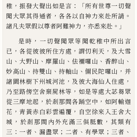
，
：「
稚
振發大聲出如是言
所有世尊一切聲
，
。
聞大眾其得通者
各各以自神力來赴所請
，
。」
諸凡夫眾假以尊者阿難神力
亦悉來赴
，
是
時
一切聲聞眾等聞乾稚中所出言
，
，
，
已
各從
彼彼所住方處
謂忉利天
及大雪
、
、
、
、
、
山
大野山
摩羅山
佉禰囉山
香醉山
、
、
、
，
妙高山
持雙山
持軸
山
儞民陀囉山
并
，
，
諸園林樹下州城河池
及
彼大海仙人住處
，
乃至路傍空舍棄屍林等
如是等處大苾芻眾
，
，
從三摩地起
於剎那間
各踊空中
如阿輸迦
，
，
花
青黃赤白彩雲遍覆
自空徐來入王舍大
，
，
城
於剎那間內外充滿
三俱胝數
其類有
：
、
；
、
；
、
三
一者
漏盡眾
二者
有
學眾
三者