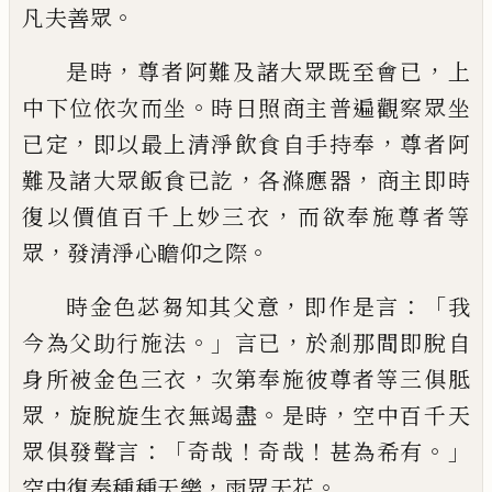
。
凡夫善眾
，
，
是時
尊者阿難及諸大
眾既至會已
上
。
中下位依次而坐
時日照商
主普遍觀察眾坐
，
，
已定
即以最上清淨飲食
自手持奉
尊者阿
，
，
難及諸大眾飯食已訖
各
滌應器
商主即時
，
復以價值百千上妙三衣
而欲奉施尊者等
，
。
眾
發清淨心瞻仰之際
，
：「
時
金色苾芻知其父意
即作是言
我
。」
，
今為父助
行施法
言已
於剎那間即脫自
，
身所被金色
三衣
次第奉施彼尊者等三俱胝
，
。
，
眾
旋脫旋
生衣無竭盡
是時
空中百千天
：
「
！
！
。」
眾俱發聲言
奇哉
奇哉
甚為希有
，
。
空中復奏種種天樂
雨
眾天花