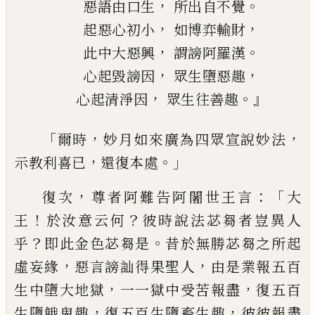
，
。
惡語由口生
所出自不覺
，
，
起惡心初小
如博
弈
輸財
，
。
此中大惡興
謂謗阿羅漢
，
，
心起毀謗因
眾生墮惡趣
，
。』
心起清淨因
眾生往善趣
「
，
，
爾時
妙月如來廣為四眾宣說妙法
，
。」
示教利
喜已
還復本處
，
：「
復次
尊者阿難告阿闍世王言
大
！
？
王
於汝意
云何
彼時說法苾芻者豈異人
？
。
乎
即此金色
苾芻是
昔於無勝苾芻之所起
，
，
虛妄緣
惡言
謗訕得果聖人
由是業報五百
，
，
生中墮大地
獄
一一獄中受苦報盡
復五百
，
，
生墮餓鬼趣
復五百生墮畜生趣
彼彼報盡