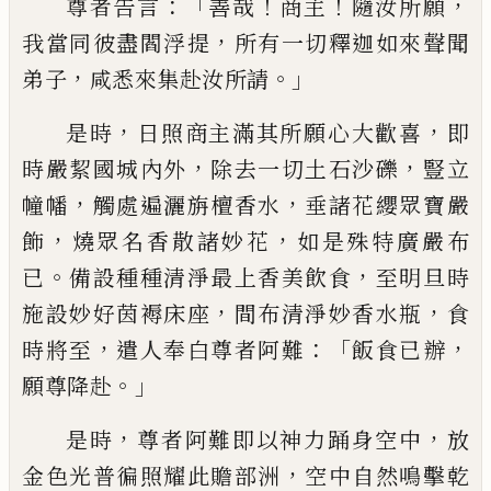
：「
！
！
，
尊者告
言
善哉
商主
隨汝所願
，
我當同彼盡閻浮
提
所有一切釋迦如來聲聞
，
。」
弟子
咸悉來集赴
汝所請
，
，
是時
日照商主滿其所願心大歡喜
即
，
，
時嚴絜國城內外
除去一切土石沙礫
豎
立
，
，
幢幡
觸處遍灑旃檀香水
垂諸花纓眾寶
嚴
，
，
飾
燒眾名香散諸妙花
如是殊特廣嚴布
。
，
已
備設種種清淨最上香美飲食
至明旦時
，
，
施設妙好茵褥床座
間布清淨妙香水瓶
食
，
：「
，
時將至
遣人奉白尊者阿難
飯食已辦
。」
願尊
降赴
，
，
是時
尊者阿難即以神力踊身空中
放
，
金色光普徧照耀此贍部洲
空中自然鳴擊
乾