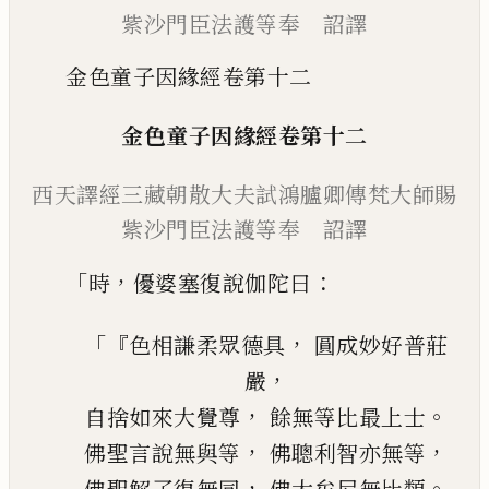
紫沙門臣法護等奉 詔譯
金色童子因緣經卷第十二
金色童子因緣經
卷第十二
西天譯經三藏朝散大夫
試鴻臚卿傳梵大師賜
紫
沙門臣法護等奉 詔譯
「
，
：
時
優婆塞復說伽陀曰
「『
，
色相謙柔眾德具
圓成妙好普莊
，
嚴
，
。
自捨如來大覺尊
餘無等比最上士
，
，
佛聖言說無與等
佛聰利智亦無等
，
。