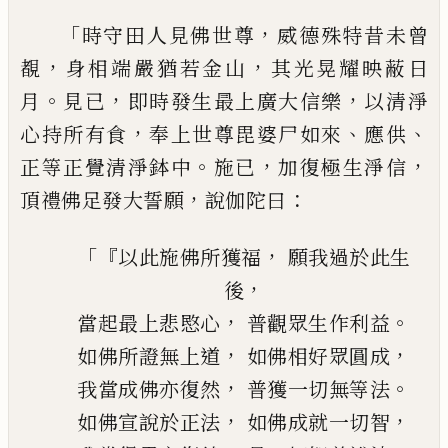
「
，
時守田人見佛世尊
威德殊特
昔未曾
，
，
覩
身相端嚴猶若金山
其光晃耀映
蔽日
。
，
，
月
見已
即時發生最上廣大信樂
以清
淨
，
、
、
心持所有食
奉上世尊毘婆尸如來
應供
。
，
，
正等正覺清淨鉢中
施已
加復極生淨信
，
：
頂
禮佛足發大誓願
說伽陀曰
「『
，
以此施佛所獲福
願我過於此生
，
後
，
。
當起最上悲愍心
普觀眾生作利益
，
，
如佛所證無上道
如佛相好眾圓成
，
。
我當成佛亦復然
普獲一切無等法
，
，
如佛宣說於正法
如佛成就一切智