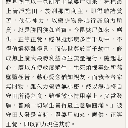
，
妙耳商主
以一豆餅奉上毘婆尸如來
種植最
，
，
上清淨
施田
於剎那間商主
即得離諸貧
，
，
苦
仗佛
神力
以極少物淨心行施願力所
，
。
、
資
以是勝
因獲如意寶
今毘婆尸如來
應
、
，
，
供
正等正覺
經俱胝那庾多百千劫中
不
，
，
得值遇極難得
見
而佛世尊於百千劫中
修
，
成無上廣大最
勝利益眾生無量福行
隨起悲
，
，
心
廣以方便
救度眾生
生死煩惱毒蛇所蠚
，
。
墜墮極苦
慈
心愛念猶如親友
而我今者家
，
，
無財物
雖久
力營曾無小畜
然以淨心將自
，
。
守田所得之
食
雖極微小持用奉上
又當發
，
。』
願
普願一
切眾生皆得最上意願圓滿
彼
，
、
、
守田人發是
言時
毘婆尸如來
應供
正等
，
。
正覺
即以神
力現住其前