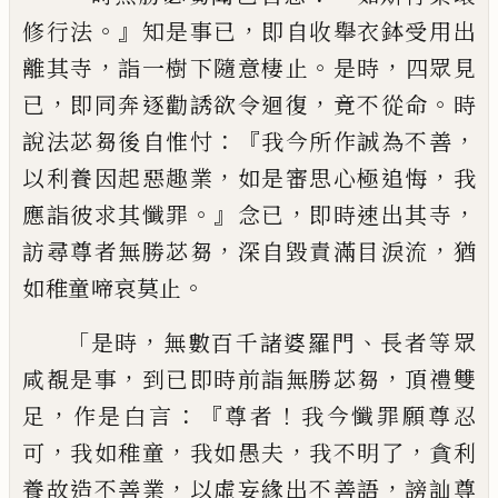
。』
，
修行法
知是事
已
即自收舉衣鉢受用出
，
。
，
離其寺
詣一樹下
隨意棲止
是時
四眾見
，
，
。
已
即同奔逐勸誘欲
令迴復
竟不從命
時
：『
，
說法苾芻後自惟忖
我
今所作誠為不善
，
，
以利養因起惡趣業
如是
審思心極追悔
我
。』
，
，
應詣彼求其懺罪
念已
即
時速出其寺
，
，
訪尋尊者無勝苾芻
深自毀責
滿目淚流
猶
。
如稚童啼哀莫止
「
，
、
是時
無數百
千諸婆羅門
長者等眾
，
，
咸覩是事
到已即時
前詣無勝苾芻
頂禮雙
，
：『
！
足
作是白言
尊者
我
今懺罪願尊忍
，
，
，
，
可
我如稚童
我如愚夫
我
不明了
貪利
，
，
養故造不善業
以虛妄緣出不
善語
謗訕尊