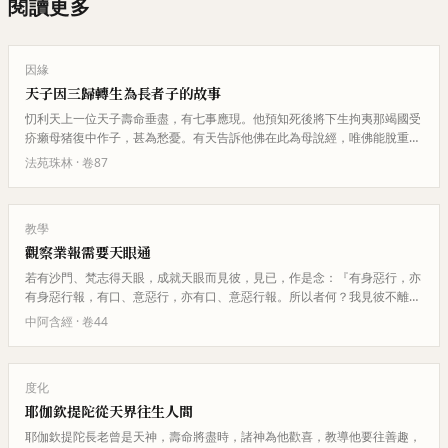
閱讀更多
因緣
天子因三歸轉生為長者子的故事
忉利天上一位天子壽命垂盡，有七事應現。他預知死後將下生拘夷那竭國受
疥癩母猪復中作子，甚為愁憂。有天告訴他佛在此為母說經，唯佛能脫重
罪。天子往佛所稽首作禮。佛告訴…
法苑珠林
· 卷
87
教學
觀察業報需要天眼通
若有沙門、梵志得天眼，成就天眼而見彼，見已，作是念：『有身惡行，亦
有身惡行報，有口、意惡行，亦有口、意惡行報。所以者何？我見彼不離
殺、不與取、邪婬、妄言乃至邪見…
中阿含經
· 卷
44
度化
耶伽欽提陀從天界往生人間
耶伽欽提陀長老曾是天神，壽命將盡時，諸神為他歡喜，教導他要往善趣，