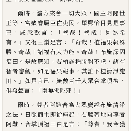
，
，
爾時
諸方來會一切大眾
國主阿闍
世
，
，
王等
宮嬪眷屬臣佐吏民
舉熙怡目見是
事
，
：「
！
！
已
咸悉歎言
善哉
善哉
甚為希
。」
：「
！
有
又復
三讚是言
奇哉
植福果報殊
。
！
。
！
勝
奇哉
諸福有
大力能
奇哉
布施深固
。
，
，
福田
是故應知
若
植施種勝報不虛
諸有
，
，
智者審觀
如是福果
報事
其誰不植清淨施
。」
，
，
田
如是言已
無數
百千人眾合掌頂禮
：「
！」
俱發聲言
南無佛陀邪
，
爾時
尊者阿難普為大眾廣說布施清淨
，
，
之
法
日照商主即從座起
右膝著地向尊者
，
：「
！
阿
難
合掌頂禮三白是言
尊者
我今獲