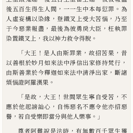
，
。
後五百生得
生人間
一一生中本每愆罪
為
，
，
人虛妄構以
染緣
登鐵叉上受大苦惱
乃至
，
，
于
今惡業報
盡
最後為彼勇戾大臣
枉執罪
，
。
染置鐵叉上
我以神力救令得脫
「
！
，
，
大王
是人由斯罪業
故
招苦果
昔
，
以善根於妙月如來法中淨信出家
修持梵行
，
由斯善業於今釋迦如來法中清
淨出家
斷諸
。
煩惱證阿羅漢果
「
，
！
，
是故
大王
世
間眾生寧自受苦
不
，
應於他起謗訕心
自怖
惡名不應令他亦招惡
，
。」
譽
若自受樂即當分
與他人樂事
，
尊者阿難說是法時
有無數百
千眾生獲