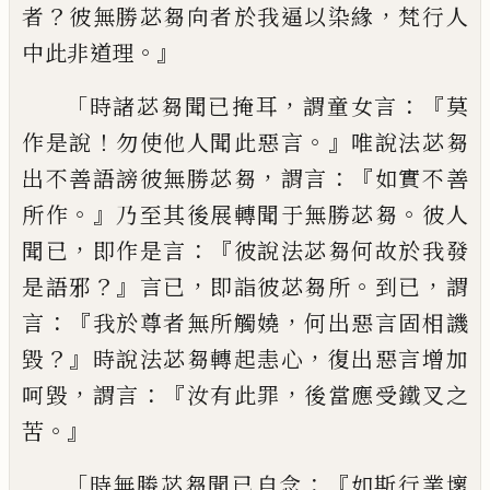
？
，
者
彼
無勝苾芻向者於我逼以
染緣
梵行人
。』
中此非道理
「
，
：『
時諸苾芻聞已掩
耳
謂童女言
莫
！
。』
作是說
勿使他人聞此惡
言
唯說法苾芻
，
：『
出不善語謗彼無勝苾芻
謂
言
如實不善
。』
。
所作
乃至其後展轉聞于無勝
苾芻
彼人
，
：『
聞已
即作是言
彼說法苾芻何故
於我發
？』
，
。
，
是語邪
言已
即詣彼苾芻所
到已
謂
：『
，
言
我於尊者無所觸嬈
何出惡言固相譏
？』
，
毀
時說法苾芻轉起恚心
復出惡言增加
，
：『
，
呵毀
謂言
汝有此罪
後當應受鐵叉之
。』
苦
「
：『
時無勝
苾芻聞已自念
如斯行業壞