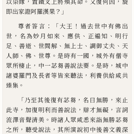
，
。
，
以染緣
置鐵叉上將殞其命
又復何因
旋
？」
即出家證
阿羅漢果
：「
！
尊者答言
大王
過去世中有佛
出
，
、
、
、
世
名為妙月如來
應供
正遍知
明行
、
、
、
、
、
足
善
逝
世間解
無上士
調御丈夫
天
、
、
。
，
人師
佛
世尊
是時有一國
城外有僧寺
，
。
，
眾所棲止
中一苾
芻善說法要
是時
城中
，
諸婆羅門及長者等
皆來聽法
利養供給咸共
。
臻集
「
，
，
乃至其後復
有苾芻
名曰無勝
來止
，
，
，
此寺
加復明利而
善說法
辯才無礙
言詞
。
流澤音聲清美
時諸
人眾咸悉來詣無勝苾芻
，
，
之所
聽受說法
其
所演說初中後善文義深