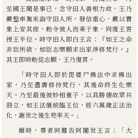
，
，
至國王
聞是事已
念守田人善根力故
王乃
，
，
嚴整車
駕來詣守田人所
發信重心
嚴以寶
，
，
象上安
其座
勅令彼人而乘于象
同復王宮
。
：『
授王半
位
時守田人即白王言
如王之命
，
。』
非臣所欲
如臣志樂願求出家淨修梵行
，
。
其王即時勅
從志願
王乃復宮
「
時守田人即於毘婆尸佛
法中求佛出
，
，
家
乃至盡壽修持梵行
其後命
終生化樂
。
，
天
乃至最後彼妙相童子
以具勝
德故眾共
，
，
冊立
如王法儀統臨王位
經六萬
歲正法治
，
。」
化
謝世之後生兜率天
，
：「
爾時
尊者
阿難告阿闍世王言
大