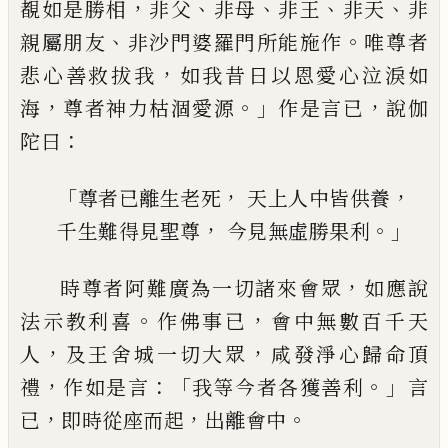
，
、
、
、
、
覩如
是勝相
非父
非母
非王
非天
非
、
。
親屬朋友
非
沙門婆羅門所能施作
唯尊者
，
悲心善救拔
我
如我昔日以恩愛心泣淚如
，
。」
，
海
尊者神力
枯涸愛源
作是言已
說伽
：
陀曰
「
，
，
尊者已離生老死
天上人中皆供養
，
。」
千生難得見聖尊
今見無虛勝果利
，
時尊者阿難廣為一切諸來會眾
如應說
。
，
法
示教利喜
作佛事已
會中無數百千天
，
，
人
及
王舍城一切大眾
咸發淨心歸命頂
，
：「
。」
禮
作如
是言
我等今者各獲善利
言
，
，
。
已
即時從座而
起
出離會中