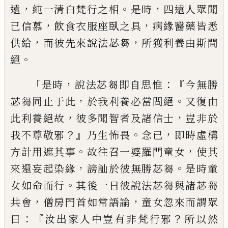
，
。
，
遠
純一清白梵行
之相
是時
四遠人眾聞
，
，
已信慕
飲食衣服座
臥之具
病緣醫藥皆悉
，
，
供給
而彼先來說法
苾芻
所獲利養由斯間
。
絕
「
，
：『
是時
說法苾芻即
自思惟
今無勝
，
。
苾芻同止于此
於我利養必
當間絕
又復由
，
，
此利養絕故
彼多聞智者及
諸信士
豈非於
？』
。
，
我不尊敬邪
乃生怖畏
念
已
即時虛構
。
，
方計用遮其事
故往召一婆羅
門童女
使其
，
。
來還妄起染緣
謗訕於彼無勝
苾芻
是時童
。
女如命而行
其後一日彼說法
苾芻與諸苾芻
，
，
共會
僧房門首如常語論
童
女忽來而謂眾
：『
？
曰
汝出家人中豈有非梵行
邪
所以然