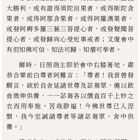
，
，
大勝利
或有證得須陀洹果者
或
得斯陀含
，
，
，
果者
或得阿那含果者
或得阿羅
漢果者
，
或發阿耨多羅三藐三菩提心者
或
發聲聞菩
，
；
提心者
或發歸向心受近事戒者
又復會中
、
、
。
有但知佛可信
知法可歸
知僧可奉
者
，
，
爾時
日照商主即於會中右膝著地
肅
：「
！
恭合
掌前白尊者阿難言
尊者
我昔曾發
，
，
願言
欲
於自舍延請世尊及苾芻眾
備以飲
，
食微伸
供養
一一苾芻各以價直百千上妙之
。
！
衣而
用奉施
苦哉尠福
今佛世尊已入涅
，
，
槃
我今
至誠請尊者等諸苾芻眾
舍中供
。」
養