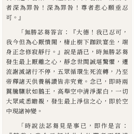
！
！
者深為罪咎
深為罪咎
尊者悲
心願垂忍
。』
可
「
：『
！
，
無勝苾芻答言
大德
我已忍
可
，
，
我今但為心厭憒閙
棲止樹下跏趺宴坐
端
。』
，
身正念修寂靜行
說是語已
時無勝苾芻
，
，
發生最上厭離之心
靜念世間誠堪驚懼
遷
，
，
流謝滅諸行不停
五眾循環生死流轉
乃至
。
，
帝釋諸天供養稱讚皆非究竟
念已
即時兩
，
，
翼騰驤狀如鵝王
高舉空中清淨潔白
一切
，
，
大眾咸悉瞻覩
發生最上淨信之心
即於空
。
中現諸神變
「
，
：
時說法苾芻見是事已
即作是
言