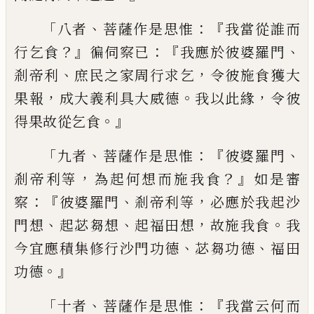
「
、
：『
八者
菩薩作是思惟
我當從誰而
？』
：『
、
行乞食
徧
伺察已
我應於彼婆羅門
、
，
剎帝利
庶民之家
周行求乞
令彼施食獲大
，
。
，
果報
成大義利具
大威德
我以此緣
令彼
。』
得果故從乞食
「
、
：『
、
九者
菩薩作是思惟
彼婆羅門
，
？』
剎帝利等
為起何
想而施我食
如是審
：『
、
，
察
彼婆羅門
剎帝利等
必應於我起沙
、
、
，
。
門想
起苾芻想
起福田想
故施
我食
我
、
、
今宜應積集修行沙門功德
苾芻功
德
福田
。』
功德
「
、
：『
十者
菩薩作是思惟
我當云何
而