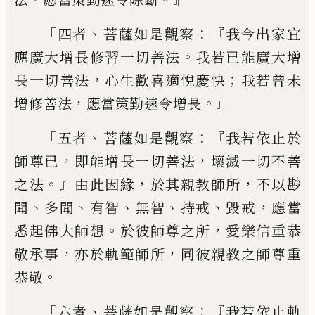
「
、
：『
四者
菩薩如是觀察
我今出家宜
。
應廣大增長修習一切善法
我若已能廣大
增
，
；
長一切善法
心生歡喜適悅慶快
我若曾
未
，
。』
增修善法
應當策勤速令增長
「
、
：『
五者
菩薩
如是觀察
我若依止於
，
，
師尊已
即能增長一
切善法
壞滅一切不善
。』
，
，
之法
由此因緣
於其
親教師所
不以尠
、
、
、
、
、
，
聞
多聞
有智
無智
持戒
毀
戒
應當
。
，
悉起佛大師想
於彼師尊之所
愛樂
信重恭
，
，
敬承事
亦於軌範師所
同彼親教之
師尊重
。
恭敬
「
、
：『
六者
菩薩如是觀察
我若依止
軌