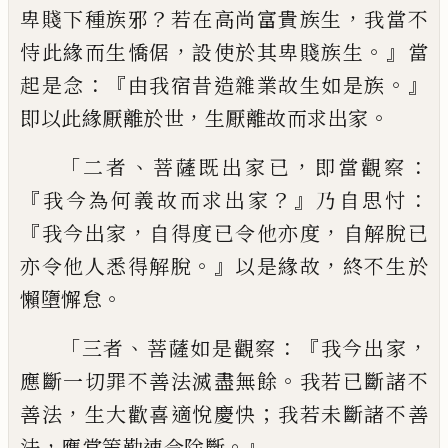
？
，
卑賤下種族邪
若在
高尚富貴族生
我當不
，
。』
恃此緣而生憍倨
設
使於其卑賤族生
當
：『
。』
起是念
由我宿昔造雜
業故生如是族
，
。
即以此緣厭離於世
生厭離
故而求出家
「
、
，
：
二者
菩薩既出家已
即當觀察
『
？』
：
我今為何義故而求出家
乃自思忖
『
，
，
我今出
家
自得度已令他亦度
自解脫已
。』
，
亦令他人
悉得解脫
以是緣故
終不生於
。
懶墮懈怠
「
、
：『
，
三
者
菩薩如是觀察
我今出家
。
應斷一切罪不
善法滅盡無餘
我若已斷諸不
，
；
善法
生大歡
喜適悅慶快
我若未斷諸不善
，
。』
法
應當策勤
速令除斷