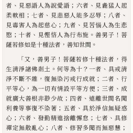
、
；
、
者
見惡語人為說
愛語
六者
見麁猛人起
；
、
；
、
柔軟相
七者
見恚惡
人能多忍辱
八者
；
、
見毒害人為起慈心
九者
見苦惱人為生悲
；
、
。
！
愍
十者
見慳悋人為行布
施
善男子
菩
，
。
薩若修如是十種法者
善知世
間
「
，
！
，
又
善男子
菩薩若修十種法者
得
。
？
、
生清淨諸
佛剎土
何等為十
一者
具戒
清
，
；
、
淨不斷不雜
復無染污戒行成就
二者
行
，
；
、
平等心
為一切
有情設平等方便
三者
成
；
、
就廣大善根非尠
少故
四者
遠離世間名聞
；
、
利養等事復不染
著
五者
具於淨信無疑惑
；
、
；
、
心
六者
發勤精進
捨離懈怠
七者
具修
；
、
；
禪定無散亂心
八者
修
習多聞而無惡慧