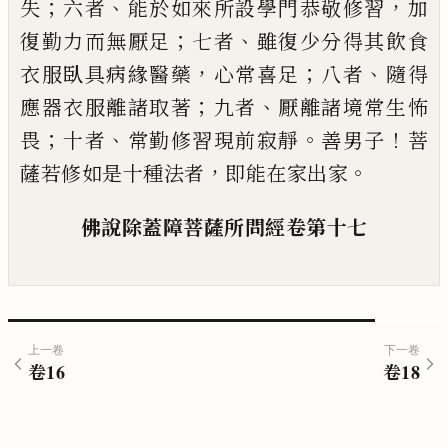
；
、
，
失
六者
能於如來所設
學門恭敬修習
加
；
、
復勤力而無厭足
七者
雖
復少分得其飲食
，
；
、
衣服臥具病緣醫藥
心常喜
足
八者
隨得
；
、
應器衣服離諸取著
九者
厭離
諸境常生怖
；
、
。
！
畏
十者
常勤修習現前寂靜
善
男子
菩
，
。
薩若修如是十種法者
即能在家出
家
佛說除蓋障菩薩所問經
卷第十七
上一卷
下一卷
卷
16
卷
18