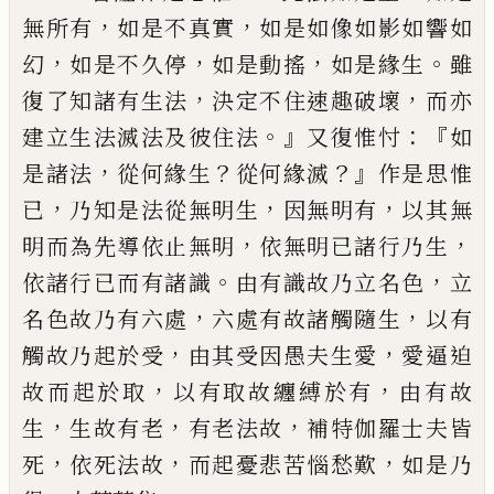
，
，
無所有
如
是不真實
如是如像如影如響如
，
，
，
。
幻
如是不
久停
如是動搖
如是緣生
雖
，
，
復了知諸有生
法
決定不住速趣破壞
而亦
。』
：『
建立生法滅法
及彼住法
又復惟忖
如
，
？
？』
是諸法
從何緣生
從
何緣滅
作是思惟
，
，
，
已
乃知是法從無明生
因
無明有
以其無
，
，
明而為先導依止無明
依無
明已諸行乃生
。
，
依諸行已而有諸識
由有識
故乃立名色
立
，
，
名色故乃有六處
六處有故
諸觸隨生
以有
，
，
觸故乃起於受
由其受因愚
夫生愛
愛逼迫
，
，
故而起於取
以有取故纏縛
於有
由有故
，
，
，
生
生故有老
有老法故
補特伽
羅士夫皆
，
，
，
死
依死法故
而起憂悲苦惱愁歎
如是乃