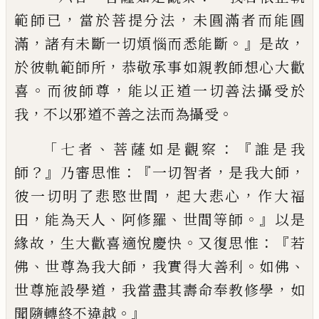
，
，
範師已
當於菩提分法
未圓滿者而能圓
，
。』
，
滿
諸有未斷一切煩惱而悉能斷
是故
，
於彼
軌範師所
恭敬承事如親教師想心大歡
。
，
喜
而彼師尊
能以正道一切善法攝受於
，
。
我
不
以邪道不善之法而為攝受
「
、
：『
七者
菩薩如是
觀察
誰是我
？』
：『
，
，
師
乃審思惟
一切智者
是我大
師
，
，
彼一切明了悲愍世間
起大悲心
作大福
，
、
、
。』
田
能為天人
阿修羅
世間等師
以是
，
。
：『
緣故
生
大歡喜適悅慶快
又復思惟
若
、
，
。
、
佛
世尊為我
大師
我實得大善利
如佛
，
，
世尊施設學道
我
當盡其壽命奉教修學
如
。』
聞隨轉終不違越