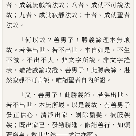
、
；
、
者
成就無戲論法故
八者
成就不可說法
；
、
；
、
故
九者
成就寂靜法故
十者
成就聖者
。
法故
「
？
！
何以故
善男子
勝義諦理本
無壞
。
、
，
，
故
若佛出世
若不出世
本自如是
不生
，
，
，
不滅
不出不入
非文字所說
非文字詮
，
。
！
，
表
離
諸戲論取證
善男子
此勝義諦
湛
，
。
然寂靜不
可言說
唯諸聖者自內所證
「
，
！
，
、
又
善男子
此勝
義諦
若佛出世
，
。
，
若不出世
本無所壞
以是義
故
有善男子
，
，
，
發正信心
清淨出家
剃除鬚髮
被服袈
；
，
，
，
裟
既出家已
發勤精進
修諸善行
如
頭
，
——
。
覆繒帛
救其火然
求法亦爾