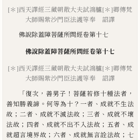
[＊]西天譯經三藏朝散大夫試鴻臚[＊]卿傳梵
大師賜紫沙門臣法護等奉 詔譯
佛說除蓋障菩薩所問經卷第十七
佛說除蓋障菩薩所問經
卷第十
七
[＊]
西天譯經三藏朝散大夫試鴻臚
[＊]
卿傳梵
大師
賜紫沙門臣
法護等
奉 詔譯
「
，
！
，
復次
善男子
菩薩若修十種法者
。
？
、
善知勝義
諦
何等為十
一者
成就不生法
；
、
；
、
故
二者
成就
不滅法故
三者
成就不壞
；
、
；
、
法故
四者
成就不
出不入法故
五者
成
；
、
；
就超言境界故
六者
成
就無言詮法故
七