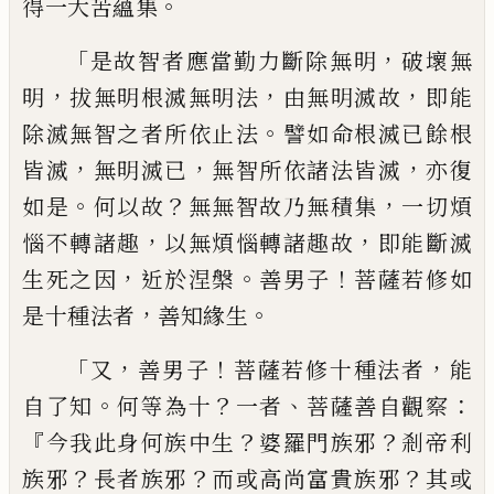
。
得一大苦蘊集
「
，
是故智者應當勤力
斷除無明
破壞無
，
，
，
明
拔無明根滅無明法
由
無明滅故
即能
。
除滅無智之者所依止法
譬
如命根滅已
餘
根
，
，
，
皆滅
無明滅已
無智所依
諸法皆滅
亦復
。
？
，
如是
何以故
無無智故乃無
積集
一切煩
，
，
惱不轉諸趣
以無煩惱轉諸趣
故
即能斷滅
，
。
！
生死之因
近於涅槃
善男子
菩
薩若修如
，
。
是十種法者
善知緣生
「
，
！
，
又
善男子
菩薩若修十種法者
能
。
？
、
：
自了知
何
等為十
一者
菩薩善自觀察
『
？
？
今我此身何族
中生
婆羅門族邪
剎帝利
？
？
？
族邪
長者族邪
而
或高尚富貴族邪
其或