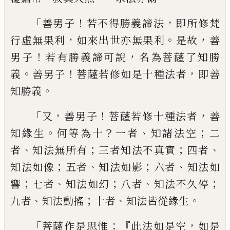
「
！
，
善男子
若不
得勝義諦法
即所修梵
，
。
，
行虛無果利
如來出
世亦無果利
是故
善
！
，
男子
若有勝義諦可說
名為菩薩了知勝
。
！
，
義
善男子
菩薩若修如是
十種法者
即善
。
知勝義
「
，
！
，
又
善男子
菩薩若修十種法者
善
。
？
、
；
知緣生
何
等為十
一者
知諸法空
二
、
；
；
、
者
知法無所有
三
者知法不真實
四者
；
、
；
、
知法如像
五者
知法如
影
六者
知法如
；
、
；
、
；
響
七者
知法如幻
八者
知法
不久停
、
；
、
。
九者
知法動搖
十者
知法皆從緣生
「
：『
，
菩薩作是思惟
此法如是空
如是