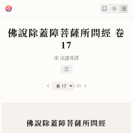
跳到主要內容
佛說除蓋障菩薩所問經
卷
17
宋
法護
等譯
/
20
佛說除蓋障菩薩所問經