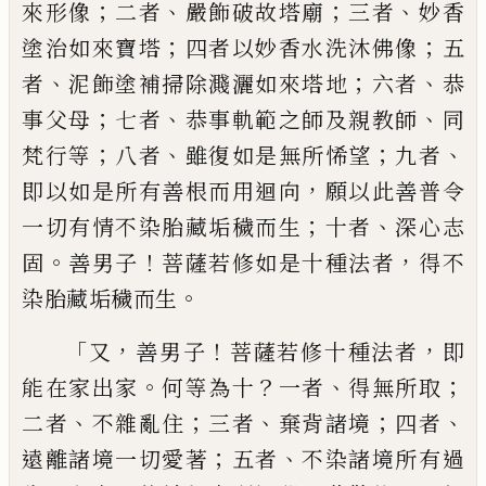
；
、
；
、
來形像
二者
嚴飾破故塔廟
三者
妙香
；
；
塗治如來寶塔
四
者以妙香水洗沐佛像
五
、
；
、
者
泥飾塗補掃除
濺灑如來塔地
六者
恭
；
、
、
事父母
七者
恭事軌
範之師及親教師
同
；
、
；
、
梵行等
八者
雖復如是
無所悕望
九者
，
即以如是所有善根而用迴
向
願以此善普令
；
、
一切有情不染胎藏垢穢
而生
十者
深心志
。
！
，
固
善男子
菩薩若修如是
十種法者
得不
。
染胎藏垢穢而生
「
，
！
，
又
善男子
菩薩若修十種法者
即
。
？
、
；
能在家出
家
何等為十
一者
得無所取
、
；
、
；
、
二者
不雜亂住
三者
棄背諸境
四者
；
、
遠離諸境一切愛著
五
者
不染諸境所有過