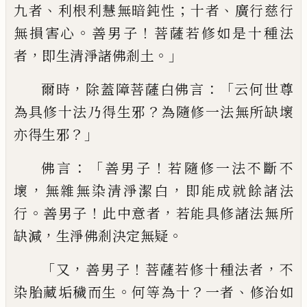
、
；
、
九者
利根利慧無暗鈍性
十者
廣行慈行
。
！
無損害心
善男子
菩薩若修
如是十種法
，
。」
者
即生清淨諸佛剎土
，
：「
爾時
除蓋障菩薩白佛言
云何世尊
？
為具修
十法乃
得
生邪
為隨修一法無所缺壞
？」
亦得
生邪
：「
！
佛言
善男子
若隨修一法不斷不
，
，
壞
無
雜無染清淨潔白
即能成就餘諸法
。
！
，
行
善男
子
此中意者
若能具修諸法無所
，
。
缺減
生淨
佛剎決定無疑
「
，
！
，
又
善男子
菩薩若修十種法者
不
。
？
、
染胎藏垢
穢而生
何等為十
一者
修治如