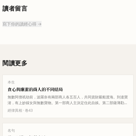
讀者留言
寫下你的讀經心得 →
閱讀更多
本生
貪心與廉潔的商人的不同結局
無數阿僧祇劫前，波羅奈有兩部商人各五百人，共同資財嚴船渡海。到達寶
渚，有上妙婇女與無數寶物。第一部商人主決定住此自娛。第二部薩薄勸眾
人不要久住。天女在空中警告眾…
經律異相
· 卷
43
名句