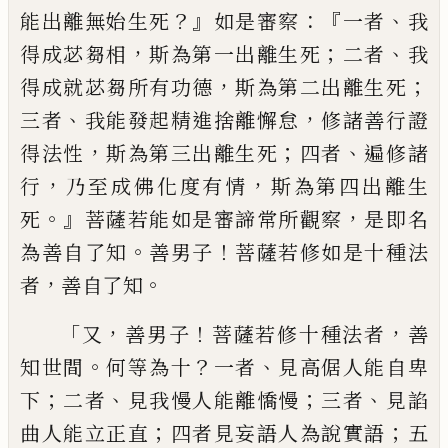
？』
：『
、
能出離無始生死
如是審察
一者
我
，
；
、
得成
苾芻相
斯為第一出離生死
二者
我
，
；
得成就
苾芻所有功德
斯為第二出離生死
、
，
三者
我
能發起精進捨離懈怠
修諸善行證
，
；
、
得法性
斯為第三出離生死
四者
遍修諸
，
，
行
乃至成
佛化度有情
斯為第四出離生
。』
，
死
菩薩若能
如是審諦常所觀察
是即名
。
！
為善自了知
善
男子
菩薩若修如是十種法
，
。
者
善自了知
「
，
！
，
又
善男子
菩薩若修十種法者
善
。
？
、
知世間
何
等為十
一者
見高倨人能自卑
；
、
；
、
下
二者
見我
慢人能離憍慢
三者
見諂
；
；
曲人能立正直
四
者見妄語人為說實語
五