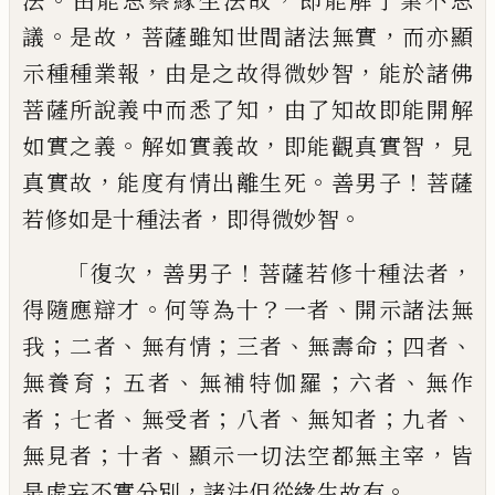
法
由
能思察緣生法故
即能解了業不思
。
，
，
議
是故
菩薩雖知世間諸法無實
而亦顯
，
，
示種種業
報
由是之故得微妙智
能於諸佛
，
菩薩所說
義中而悉了知
由了知故即能開解
。
，
，
如實之
義
解如實義故
即能觀真實智
見
，
。
！
真實故
能
度有情出離生死
善男子
菩薩
，
。
若修如是十
種法者
即得微妙智
「
，
！
，
復次
善男子
菩薩若修
十種法者
。
？
、
得隨應辯才
何等為十
一者
開示
諸法無
；
、
；
、
；
、
我
二者
無有情
三者
無壽命
四者
；
、
；
、
無
養育
五者
無補特伽羅
六者
無作
；
、
；
、
；
、
者
七者
無
受者
八者
無知者
九者
；
、
，
無見者
十者
顯示一
切法空都無主宰
皆
，
。
是虛妄不實分別
諸法
但從緣生故有