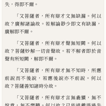
，
。
失
得即不爾
「
，
。
又菩薩者
所有辯才文無缺漏
何以
？
。
，
故
廣解諸論故
若
解論尠少即文有缺漏
。
廣解即不爾
「
，
。
又菩薩
者
所有辯才聲無短闕
何以
？
。
故
菩薩妙解一
切音聲故
若不解者即於音
，
。
聲有所短闕
解
即不爾
「
，
，
又菩薩者
所有辯才無不知時
所應
，
。
前說而不後說
若應後說亦不前說
何以
？
。
故
菩薩善知諸時分故
「
，
，
又菩薩者
所有辯才言
無麁獷
無不
，
。
？
悅意
無不樂聽
何以故
已能遠
離語過失