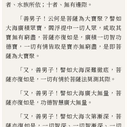
、
；
、
。
者
水族所依
十者
無有邊際
「
！
？
善男子
云
何是菩薩為大寶聚
譬如
，
，
大海廣積眾寶
閻
浮提中一切人眾
咸取其
，
，
寶無有窮盡
菩薩
亦復如是
廣積一切智功
，
，
德寶
一切有情
皆取是寶亦無窮盡
是即菩
。
薩為大寶聚
「
，
！
，
又
善男子
譬如大海深難徹底
菩
，
。
薩亦復如是
一切有情於菩薩法莫測其際
「
，
！
，
又
善男子
譬
如大海廣大無量
菩
，
。
薩亦復如是
功德智慧
廣大無量
「
，
！
，
又
善男子
譬如大海次第漸深
菩
，
、
、
薩亦復如是
一切智深
一切智漸深
一切