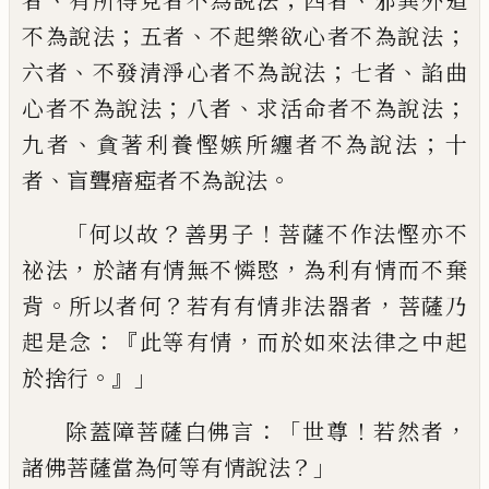
者
有所得見者不
為說法
四者
邪異外道
；
、
；
不為說法
五者
不起
樂欲心者不為說法
、
；
、
六者
不發清淨心者不
為說法
七者
諂曲
；
、
；
心者不為說法
八者
求活
命者不為說法
、
；
九者
貪著利養慳嫉所纏者
不為說法
十
、
。
者
盲聾瘖瘂者不為說法
「
？
！
何以
故
善男子
菩薩不作法慳亦不
，
，
祕法
於諸有
情無不憐愍
為利有情而不棄
。
？
，
背
所以者何
若有有情
非
法器者
菩薩乃
：『
，
起是念
此等
有情
而於如來法律之中起
。』」
於捨行
：「
！
，
除蓋障
菩薩白佛言
世尊
若然者
？」
諸佛菩薩當為何
等有情說法