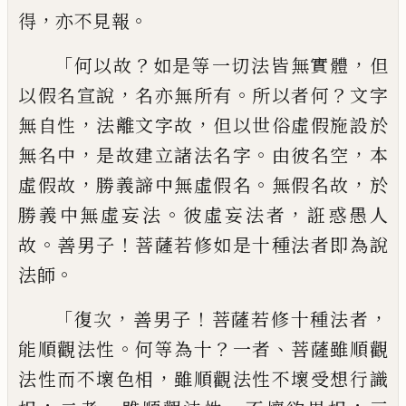
，
。
得
亦不見報
「
？
，
何以故
如是等一
切法皆無實體
但
，
。
？
以假名宣說
名亦無所有
所以者何
文字
，
，
無自性
法離文字故
但以世
俗虛假施設於
，
。
，
無名中
是故建立諸法名字
由彼名空
本
，
。
，
虛假故
勝義諦中無虛假名
無
假名故
於
。
，
勝義中無虛妄法
彼虛妄法者
誑
惑愚人
。
！
故
善男子
菩薩若修如是十種法者
即為說
。
法師
「
，
！
，
復次
善男子
菩薩若修十種法
者
。
？
、
能順觀法性
何等為十
一者
菩薩雖順觀
，
法性而不壞色相
雖順觀法性不壞受想行
識