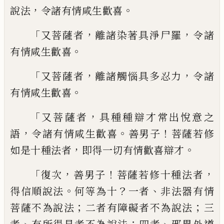
，
。
說法
令諸有情咸生歡喜
「
，
，
又菩薩
者
離諸染著具淨尸羅
令諸
。
有情咸生歡喜
「
，
，
又菩薩者
離諸觸惱具多忍力
令諸
。
有情咸
生歡喜
「
，
又菩薩者
具種種辯才常出悅意之
，
。
！
語
令諸有情咸生歡喜
善男子
菩薩若修
，
。
如
是十種法者
即得一切有情歡喜辯才
「
，
！
，
復次
善男子
菩薩若修十種法者
。
？
、
得信順說法
何
等為十
一者
非法器有情
；
；
菩薩不為說法
二
者有障礙者不為說法
三
、
；
、