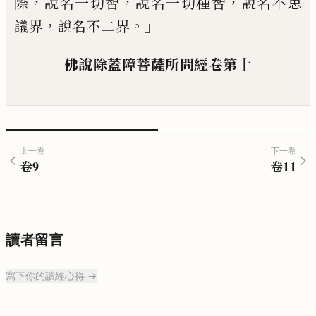
，
，
，
際
說名
一切智
說名一切種智
說名不思
，
。」
議界
說名
不二界
佛說除蓋障菩薩所問經
卷第十
上一卷
下一卷
卷
9
卷
11
讀者留言
寫下你的讀經心得 →