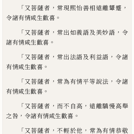
「
，
，
又菩薩者
常現熙怡善相遠
離
顰蹙
。
令諸
有情咸生歡喜
「
，
，
又菩薩者
常出如義語及美
妙語
令
。
諸有情咸生歡喜
「
，
，
又菩薩者
常出
法語及利益語
令諸
。
有情咸生歡喜
「
，
，
又菩薩
者
常為有情平等說法
令諸
。
有情咸生歡喜
「
，
，
又菩薩者
而不自高
遠離驕慢高舉
，
。
之咎
令
諸有情咸生歡喜
「
，
，
又菩薩者
不輕於他
常為
有情恭敬