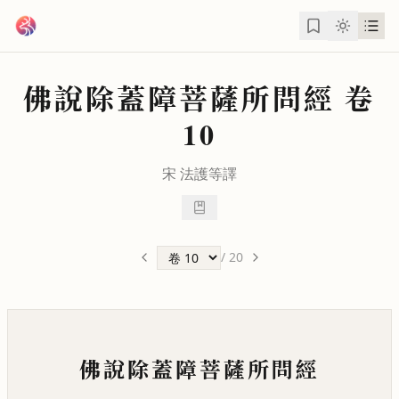
跳到主要內容
佛說除蓋障菩薩所問經
卷
10
宋
法護
等譯
/
20
佛說除蓋障菩薩所問經