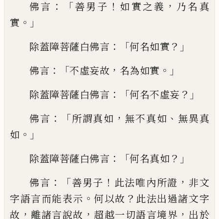
：「
！
，
佛言
善
男子
如實之義
乃名真
。」
實
：「
？」
除蓋障菩薩白佛
言
何名如實
：「
，
。」
佛言
不虛妄故
名為如實
：「
？」
除蓋
障菩薩白佛言
何名不虛妄
：「
，
、
佛言
所
謂
真
如
無不真如
無異真
。」
如
：
「
？」
除蓋障菩薩白佛言
何名真如
：「
！
，
佛言
善男子
此法唯內所證
非文
。
？
字語言而能表示
何以故
此法出過諸文字
，
，
，
故
離諸言說故
超越一切語言境界
出於