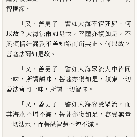
。
智
極深
「
，
！
。
又
善男子
譬如大海不宿死屍
何
？
，
，
以故
大海法爾如是故
菩薩亦復如是
不
。
？
與煩惱
結漏及不善知識而所共止
何以故
。
菩薩法
爾如是故
「
，
！
又
善男子
譬如大海眾流入中皆
同
，
，
，
一味
所謂鹹味
菩薩亦復如是
積集一切
，
。
善法皆同一味
所謂一切智味
「
，
！
，
又
善男子
譬
如大海容受眾流
而
，
，
其海水不增不減
菩薩
亦復如是
容受無量
，
。
一切法水
而菩薩智慧
不增不減