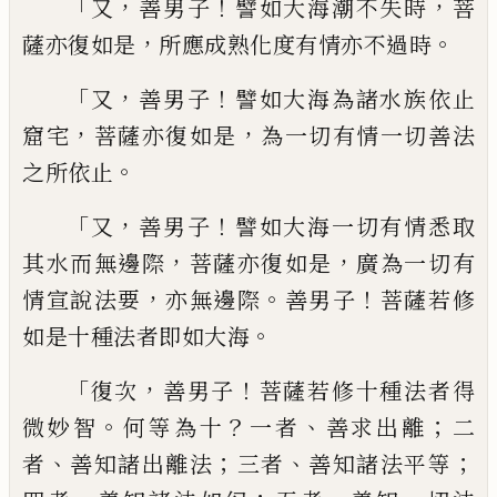
「
，
！
，
又
善男子
譬如大海潮不失時
菩
，
。
薩亦復如是
所應成熟化度有情亦不過時
「
，
！
又
善男子
譬如大海為諸水族依止
，
，
窟宅
菩
薩亦復如是
為一切有情一切善法
。
之所依
止
「
，
！
又
善男子
譬如大海一切有情悉取
，
，
其水
而無邊際
菩薩亦復如是
廣為一切有
，
。
！
情宣
說法要
亦無邊際
善男子
菩薩若修
。
如是十
種法者即如大海
「
，
！
復次
善男子
菩薩若修十
種法者得
。
？
、
；
微妙智
何等為十
一者
善求出離
二
、
；
、
；
者
善知諸出離法
三者
善知諸法平等