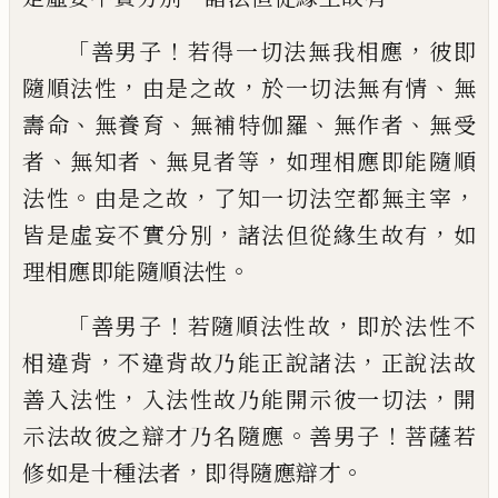
「
！
，
善男子
若得一切法無我相
應
彼即
，
，
、
隨順法性
由是之故
於一切法無有
情
無
、
、
、
、
壽命
無養育
無補特伽羅
無作者
無受
、
、
，
者
無知者
無見者等
如理相應即能隨順
。
，
，
法性
由是之故
了知一切法空都無主宰
，
，
皆是虛
妄不實分別
諸法但從緣生故有
如
。
理相應
即能隨順法性
「
！
，
善男子
若隨順法性故
即於
法性不
，
，
相違背
不違背故乃能正說諸法
正
說法故
，
，
善入法性
入法性故乃能開示彼一
切法
開
。
！
示法故彼之辯才乃名隨應
善男子
菩薩若
，
。
修如是十種法者
即得隨應辯才