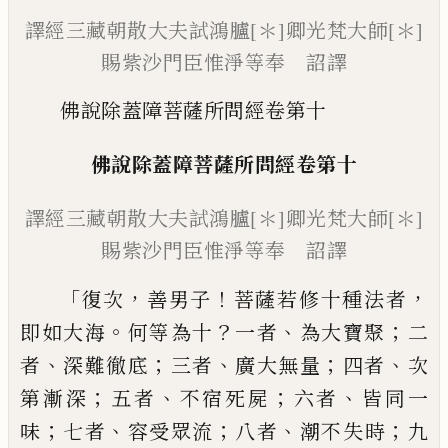
譯經三藏朝散大夫試鴻臚[＊]卿光梵大師[＊]
賜紫沙門臣惟淨等奉 詔譯
佛說除蓋障菩薩所問經卷第十
佛說除蓋障菩薩所問經
卷第十
譯經
三藏朝散大夫試鴻臚
[＊]
卿
光梵
大師
[＊]
賜紫沙門臣惟淨等
奉 詔譯
「
，
！
，
復次
善男子
菩薩若修十種法者
。
？
、
；
即如大海
何等為十
一者
為大寶聚
二
、
；
、
；
、
者
深難徹底
三
者
廣大無量
四者
次
；
、
；
、
第漸深
五者
不宿死屍
六者
皆同一
；
、
；
、
；
味
七者
容受眾流
八者
潮不失
時
九