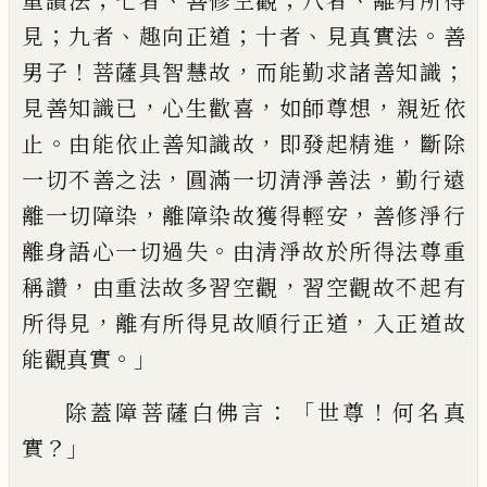
重讚法
七者
善修空觀
八者
離有
所得
；
、
；
、
。
見
九者
趣向正道
十者
見真實法
善
！
，
；
男
子
菩薩具智慧故
而能勤求諸善知識
，
，
，
見善
知識已
心生歡喜
如師尊想
親近依
。
，
，
止
由能
依止善知識故
即發起精進
斷除
，
，
一切不善之
法
圓滿一切清淨善法
勤行遠
，
，
離一切障染
離障染故獲得輕安
善修淨行
。
離身語心一
切過失
由清淨故於所得法尊重
，
，
稱讚
由重
法故多習空觀
習空觀故不起有
，
，
所得見
離
有所得見故順行正道
入正道故
。」
能觀真實
：「
！
除蓋障菩薩白佛言
世尊
何名真
？」
實