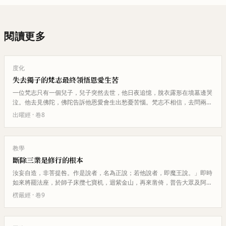
閱讀更多
度化
失去獨子的梵志最終領悟恩愛生苦
一位梵志只有一個兒子，兒子突然去世，他日夜追憶，脫衣露形在墳墓邊哭
泣。他去見佛陀，佛陀告訴他恩愛會生出愁憂苦惱。梵志不相信，去問兩個
賭博的人，他們說恩愛生歡樂。…
出曜經
· 卷
8
教學
斷除三業是修行的根本
汝妄自造，非菩提咎。作是說者，名為正說；若他說者，即魔王說。」即時
如來將罷法座，於師子床攬七寶机，迴紫金山，再來凿倚，普告大眾及阿難
言：「汝等有學緣覺、聲聞，今…
楞嚴經
· 卷
9