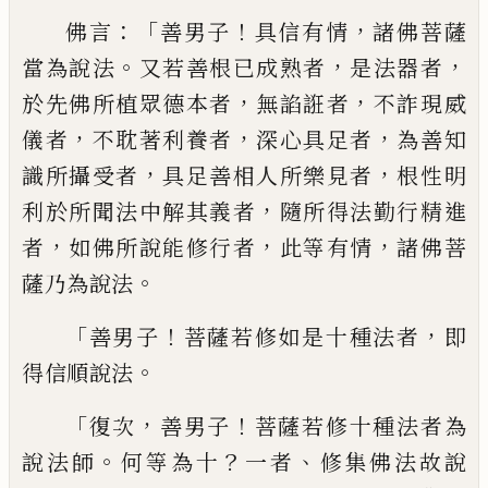
：「
！
，
佛言
善男子
具信有情
諸佛菩
薩
。
，
，
當為說法
又若善根已成熟者
是法器者
，
，
於先佛所植眾德本者
無諂誑者
不詐現威
，
，
，
儀者
不耽著利養者
深心具足者
為善知
，
，
識
所攝受者
具足善相人所樂見者
根性明
，
利
於所聞法中解其義者
隨所得法勤行精進
，
，
，
者
如佛所說能修行者
此等有情
諸佛菩
。
薩
乃為說法
「
！
，
善男子
菩薩若修如是十種法者
即
。
得信順說法
「
，
！
復次
善男子
菩薩若修十種
法者為
。
？
、
說法師
何等為十
一者
修集佛法故
說