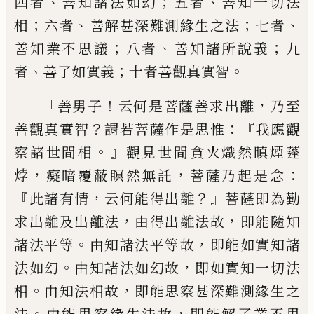
、
；
、
四
者
善知諸法如幻
五者
善知一切法
；
、
；
、
相
六者
善解甚深難測緣生之法
七者
；
、
；
善知業不思
議
八者
善知諸所說義
九
、
；
。
者
善了如實義
十
者善觀真實智
「
！
，
善男子
云何是菩薩善求出
離
乃至
？
：『
善觀真實智
謂若菩薩作是思惟
我
應觀
。』
察諸世間相
觀見世間貪火熾然瞋煙
蓬
，
，
：
㶿
癡暗覆蔽瞑然無託
菩薩乃起是念
『
，
？』
此諸有情
云何能得出離
菩薩即為勤
，
，
求出
離及出離法
由得出離法故
即能隨知
。
，
諸法
平等
由知諸法平等故
即能如實知諸
。
，
法如
幻
由知諸法如幻故
即如實知一切法
。
，
相
由
知法相故
即能思察甚深難測緣生之
。
，