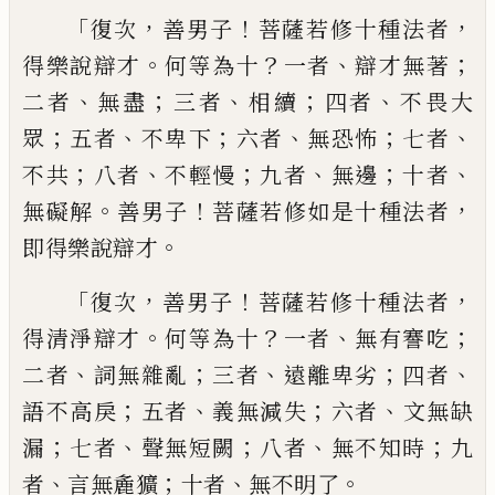
「
，
！
，
復
次
善男子
菩薩若修十種法者
。
？
、
；
得樂說辯才
何等為十
一者
辯才無著
、
；
、
；
、
二者
無盡
三者
相
續
四者
不畏大
；
、
；
、
；
、
眾
五者
不卑下
六者
無恐怖
七者
；
、
；
、
；
、
不共
八者
不輕慢
九者
無邊
十者
。
！
，
無礙
解
善男子
菩薩若修如是十種法者
。
即得樂
說辯才
「
，
！
，
復次
善男子
菩薩若修十種法者
。
？
、
；
得
清淨辯才
何等為十
一者
無有謇吃
、
；
、
；
、
二者
詞
無雜亂
三者
遠離卑劣
四者
；
、
；
、
語不高戾
五者
義無減失
六者
文無缺
；
、
；
、
；
漏
七者
聲無短闕
八
者
無不知時
九
、
；
、
。
者
言無麁獷
十者
無不明了