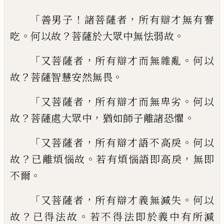
「
！
，
善男子
諸菩薩者
所有辯才無有謇
。
？
。
吃
何以
故
菩薩於大眾中無怯弱故
「
，
。
又菩薩者
所有
辯才而無雜亂
何以
？
。
故
菩薩智慧安然無畏
「
，
。
又菩薩者
所有辯才而無卑劣
何以
？
，
。
故
菩薩
處大眾中
猶如師子離諸恐懼
「
，
。
又菩薩者
所有辯才語不高戾
何以
？
。
，
故
已離煩惱故
若
有煩惱語即高戾
無即
。
不爾
「
，
。
又菩薩者
所
有辯才義無減失
何以
？
。
故
已得法故
若不得
法即於義中有所減