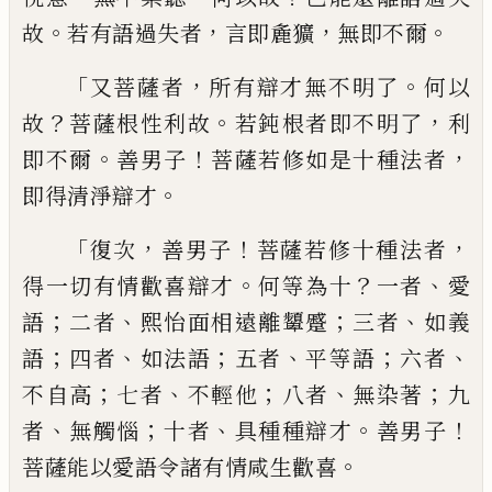
。
，
，
。
故
若有語過失者
言即麁獷
無即
不爾
「
，
。
又菩薩者
所有辯才無不明了
何以
？
。
，
故
菩薩根性利故
若鈍根者即不明了
利
。
！
，
即不
爾
善男子
菩薩若修如是十種法者
。
即得清
淨辯才
「
，
！
，
復次
善男子
菩薩若修十種法者
。
？
、
得
一切有情歡喜辯才
何等為十
一者
愛
；
、
；
、
語
二
者
熙怡面相遠離顰蹙
三者
如義
；
、
；
、
；
、
語
四者
如
法語
五者
平等語
六者
；
、
；
、
；
不自高
七者
不輕
他
八者
無染著
九
、
；
、
。
！
者
無觸惱
十者
具種種辯
才
善男子
。
菩薩能以愛語令諸有情咸生歡
喜