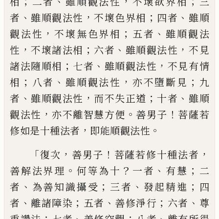
；
、
，
；
相
二者
雖順觀法性
不壞欲界相
三
、
，
；
、
者
雖
順觀法性
不壞色界相
四者
雖順
，
；
、
觀法性
不
壞無色界相
五者
雖順觀法
，
；
、
，
性
不壞諸法相
六者
雖順觀法性
不見
；
、
，
諸法隨順相
七者
雖
順觀法性
不見有情
；
、
，
；
相
八者
雖順觀法性
亦
不墮斷見
九
、
，
；
、
者
雖順觀法性
而不失正道
十
者
雖順
，
。
！
觀法性
亦不離智慧方便
善男子
菩
薩若
，
。
修如是十種法者
即能順觀法性
「
，
！
，
復次
善男子
菩薩若修十種法者
。
？
、
；
善解法界
理
何等為十
一者
有慧
二
、
；
、
；
者
為善知識攝受
三者
發起精進
四
、
；
、
；
、
者
離諸障染
五者
善修淨
行
六者
尊
；
、
；
、