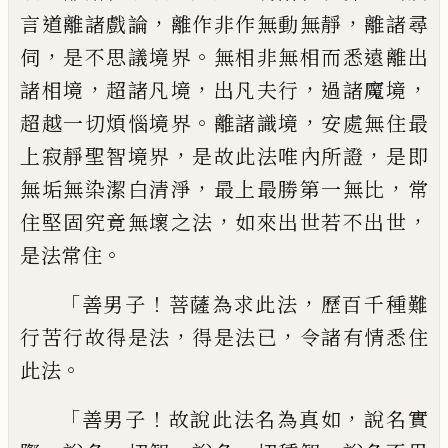
，
，
言
道離諸戲論
離作非作無動無靜
離諸尋
，
。
伺
是不思議境界
無相非無相而悉遠離出
，
，
，
，
諸
相境
超諸凡境
出凡夫行
過諸魔境
。
，
超越一
切煩惱境界
離諸識境
安處無住最
，
，
上寂靜
聖智境界
是故此法唯內所證
是即
，
，
無垢無
染潔白清淨
最上最勝第一無比
常
，
，
住堅固
究竟無壞之法
如來出世若不出世
。
是法常
住
「
！
，
善男子
菩薩為求此法
歷百千種難
，
，
行苦
行故得是法
得是法已
令諸有情悉住
。
此法
「
！
，
善男子
故說此法名為真如
說名實