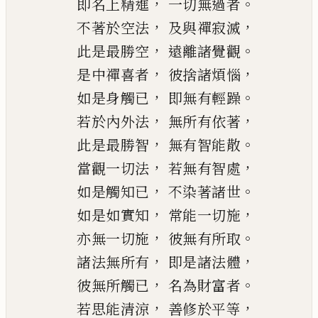
，
。
即名上精進
一切無過者
，
，
不著於空法
及與禪寂滅
，
。
此是最勝空
遠離諸覺觀
，
，
是中禪喜者
彼捨諸煩惱
，
。
如是身觸已
即無有輕躁
，
，
若於內外法
無所有依著
，
。
此是最勝智
無有智能散
，
，
當觀一切法
若無有智處
，
。
如是觸知已
不染著諸世
，
，
如是如實知
常能一切施
，
。
亦無一切施
彼無有所取
，
，
諸法無所有
即是諸法體
，
。
彼無所觸已
名為財富者
，
，
若思能清涼
善修於平等