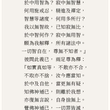
？
，
於中用智為
寂中無智慧
，
，
何用施戒忍
精進及禪定
，
？
智慧等諸度
何用多所行
，
，
我以無智故
已知寂無比
？
。
於中智何作
寂中無用智
，
。
願為我解釋
所有諸法中
，
。』
一切智自在
尊無不知者
，
：
彼問此義已
兩足尊為釋
『
，
，
如實真如等
不散亦不合
，
。
不取亦不捨
汝今應當知
，
，
於中及自他
當更無有疑
，
，
知佛神通已
則離於我想
，
。
亦復無言說
自身捨無上
，
，
覺佛神通已
一切罪皆滅