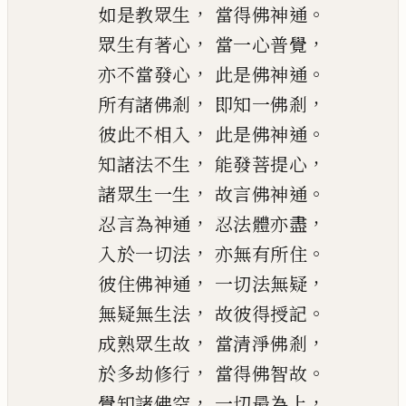
，
。
如是教眾生
當得佛神通
，
，
眾生有著心
當一心普覺
，
。
亦不當發心
此是佛神通
，
，
所有諸佛剎
即知一佛剎
，
。
彼此不相入
此是佛神通
，
，
知諸法不生
能發菩提心
，
。
諸眾生一生
故言佛神通
，
，
忍
言
為神通
忍法體亦盡
，
。
入於一切法
亦無有所住
，
，
彼住佛神通
一切法無疑
，
。
無疑無生法
故彼得授記
，
，
成熟眾生故
當清淨佛剎
，
。
於多劫修行
當得佛智故
，
，
覺知諸佛空
一切最為上