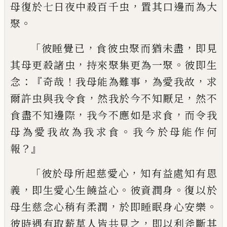
，
母復於七日夜中殺百千虫
置其口邊
而為大
。
聚
「
，
，
彼睡覺已
食彼虫聚而猶未盡
即
見
，
。
其母更殺諸虫
持來聚集更為一聚
彼即
生
：『
！
，
，
念
奇哉
我母能為難事
為愛我故
求
，
，
爾許
虫與我令食
然我於今不知厭足
然不
，
，
食盡
不知邊際
我今不應如是求食
而令我
。
母為
愛我故為我求食
我今於母能作何
？』
報
「
，
彼於
母所起慈愛心
知有益處知有恩
，
。
。
義
即生愛
心生饒益心
彼資潤身
復以於
，
。
母生慈念心
稍有柔潤
於即睡眠身心安樂
，
彼時遇有取
薪草人皆共見之
即以利斧斷其