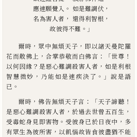
。
，
應速願覺入
如是難調伏
，
，
名為害人者
還得利智根
。」
故彼得不難
，
，
爾時
眾中無煩天子
即以諸天曼陀羅
，
：「
！
花而
散佛上
合掌恭敬而白佛言
世尊
？
，
以何因緣
是惡心難調殺害人者
如是利根
，
。」
智慧微妙
乃能如是速疾決了
說是語
。
已
，
：「
！
爾時
佛告無
煩天
子
言
天子諦聽
，
，
是惡心難調殺害人者
於過去世曾五百生
。
，
受毒蛇身見即害物
受
彼身已於日夜中
多
，
有眾生為彼所害
以飢
惱故皆食彼盡猶不能