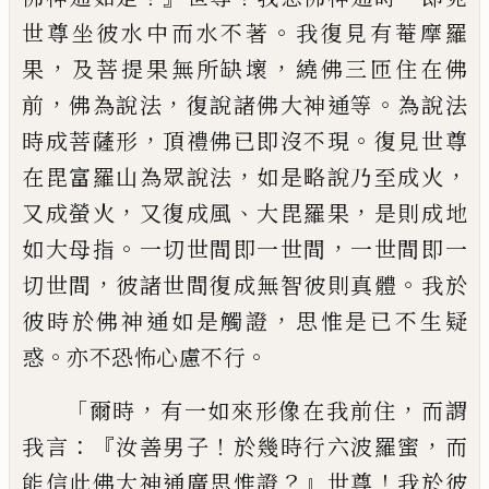
。
世尊坐彼水中而水不著
我復見有
菴
摩
羅
，
，
果
及菩提果無所缺壞
繞佛三匝住在佛
，
，
。
前
佛為說法
復說諸佛大神通等
為說法
，
。
時
成菩薩形
頂禮佛已即沒不現
復見世尊
，
，
在
毘富羅山為眾說法
如是略說乃至成火
，
、
，
又
成螢火
又復成風
大毘羅果
是則成地
。
，
如大
母指
一切世間即一世間
一世間即一
，
。
切世
間
彼諸世間復成無智彼則真體
我於
，
彼時
於佛神通如是觸證
思惟是已不生疑
。
。
惑
亦
不恐怖心慮不行
「
，
，
爾時
有一如來形像在我
前住
而謂
：『
！
，
我言
汝善男子
於幾時行六波羅
蜜
而
？』
！
能信此佛大神通廣思惟證
世尊
我於
彼