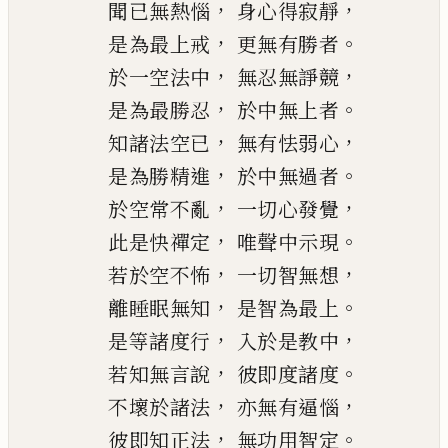
，
，
聞已無熱惱
身心得寂靜
，
。
是為最上戒
更無有勝者
，
，
於一空法中
無忍無諍競
，
。
是為最勝忍
於中無上者
，
，
知諸法空已
無有怯弱心
，
。
是為勝精進
於中無過者
，
，
於空常不亂
一切心發覺
，
。
此是快禪定
唯
聲中示現
，
，
若於空不怖
一切智無想
，
。
離睡眠無知
是智為最上
，
，
是等諸度行
入於是教中
，
。
若知無言說
彼即度諸度
，
，
不壞於諸法
亦無有逼惱
，
。
彼即知正法
無功用智定