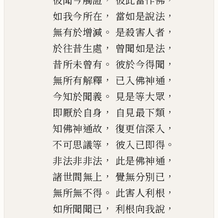
彼聞今觸證
彼此當作佛
，
，
如我今所在
當如是說法
。
，
無有於增減
是殺害人者
，
，
於往昔生處
曾聞如是法
。
，
昔所未曾有
彼於今得聞
，
，
無所有解釋
已入佛神通
。
，
今知於聞義
見是等大眾
，
，
即厭於自身
自見最下類
，
，
知佛神通故
復更信深入
，
。
不可思議等
彼入已即得
，
，
非法非非法
此是佛神通
，
，
諸世間無上
覺無分別已
。
，
無所無不得
此害人利根
，
，
如所聞聞已
利根向我說