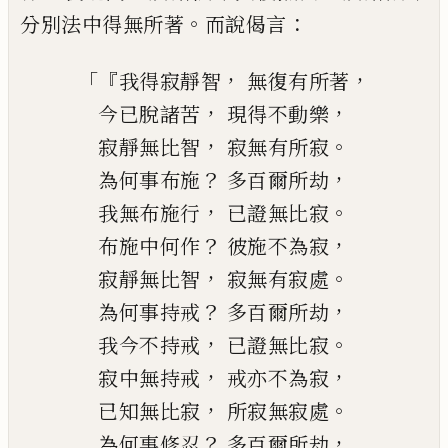
。
：
分別法中得無所著
而說偈言
「『
，
，
我得寂靜智
無復有所著
，
，
今已脫諸苦
現得不動樂
，
。
寂靜無比智
寂無有所寂
？
，
為何事布施
多百爾所劫
，
。
我無布施行
已證無比寂
？
，
布施中何作
彼施不為寂
，
。
寂靜無比智
寂無有寂處
？
，
為何事持戒
多百爾所劫
，
。
我今不持戒
已證無比寂
，
，
寂中無持戒
戒亦不為寂
，
。
已知無比寂
所寂無寂處
？
，
為何事修忍
多百爾所劫