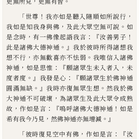
，
。
更
無所見
更無有
智
「
！
，
世尊
我亦如是聽入隨
順如所說行
，
。
我如是知我身與佛
及此大眾
空無可說
如
，
：『
！
是念時
有一佛像起語我言
汝
善男子
。』
此是諸佛大德神通
我於彼時所得
諸想我
，
。
想不行
亦無歡喜亦不怯弱
我
唯
信
入諸佛
，
：『
，
神通
如是思惟
願諸眾生未入者入
未
。』
：『
度者度
我發是心
願諸眾生於佛神通
。』
。
圓
滿無缺
我時亦復無眾生想
然我於佛
，
大
神
通不可破壞
為諸眾生及此大眾令成熟
，
：『
！
故
作如是言
嗚呼諸佛大德神通
如是
，
。』
希有我
今乃見
然佛神通亦無增減
「
，
：『
彼時復見空中
有佛
作如是言
汝