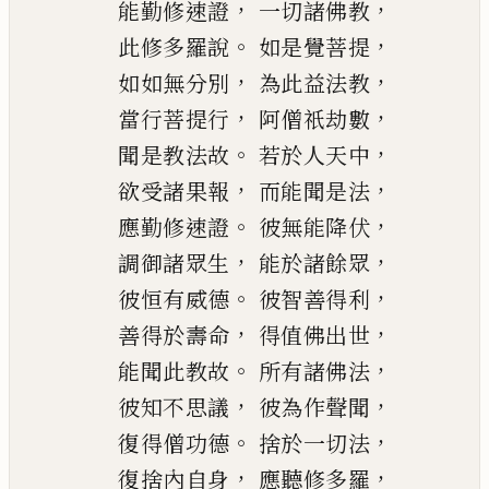
，
，
能勤修速證
一切諸佛教
。
，
此修多羅說
如是覺菩提
，
，
如如無分別
為此益法教
，
，
當行菩提行
阿僧祇劫數
。
，
聞是教法故
若於人天中
，
，
欲受諸果報
而能聞是法
。
，
應勤修速證
彼無能降伏
，
，
調御諸眾生
能於諸餘眾
。
，
彼恒有威德
彼智善得利
，
，
善得於壽命
得值佛出世
。
，
能聞此教故
所有諸佛法
，
，
彼知不思議
彼為作聲聞
。
，
復得僧功德
捨於一切法
，
，
復捨內自身
應聽修多羅