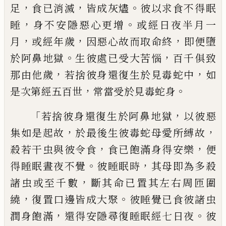
，
，
。
足
食已消滅
皆成灰
燼
彼以求食不得眠
，
。
睡
身不安隱惡心更增
或
經
日夜半月一
，
，
，
月
或
經
年歲
因惡心故
而取命終
即便墮
。
，
於阿鼻地獄
生彼處已受
大苦惱
百千俱
致
，
，
那由他歲
若捨彼身還復
生於見毒蛇中
如
，
。
是次第經五百世
常當受
於見毒蛇身
「
，
若捨彼身還復生於阿鼻地獄
以彼惡
，
，
集如是起故
於最後生彼毒蛇母愛
所縛故
，
，
殺若
干
虫與彼令食
食已飽滿身得
安樂
便
。
，
得睡眠晝夜不覺
彼睡眠時
其母即
為多殺
，
諸虫或至千數
斷其命已置其左右周
匝圍
，
。
繞
復置口邊皆成大聚
彼睡覺已食彼
諸虫
，
。
潤身飽滿
還得安隱尋復睡眠經七日
夜
彼