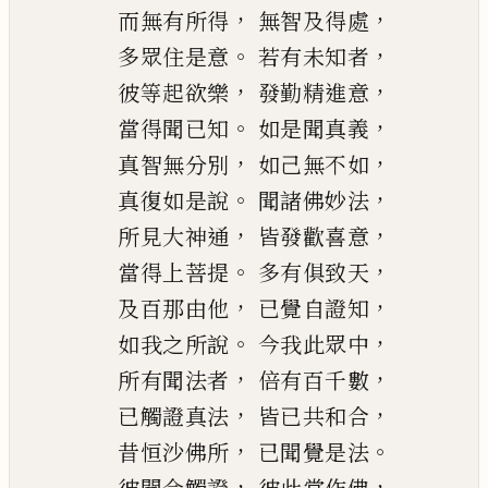
，
，
而無有所得
無智及得處
。
，
多眾住是意
若有未知者
，
，
彼等起欲樂
發勤精進意
。
，
當得聞已知
如是聞真義
，
，
真智無分別
如己無不如
。
，
真復如是說
聞諸佛妙法
，
，
所見大神通
皆發歡喜意
。
，
當得上菩提
多有俱
致
天
，
，
及百那由他
已覺自證知
。
，
如我之所說
今我此眾
中
，
，
所有聞法者
倍有百千數
，
，
已觸證真法
皆已共和合
，
。
昔恒沙佛所
已聞覺是法
，
，