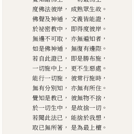
，
。
度佛法彼岸
成熟眾生故
，
，
佛聲及神通
文義皆能證
，
。
於祕
密
教中
即得度彼岸
，
，
無邊不可取
亦無遍知者
，
。
如是佛神通
無復有邊際
，
，
若自此證已
即是勝布施
，
。
一切施中上
更不生惡處
，
，
能行一切施
彼常行施時
，
。
無有分別知
亦無有所住
，
，
覺知是教已
彼無物不捨
，
。
於一切生中
是故捨一切
，
，
若聞此法已
能捨於我想
，
。
取已無所著
是為最上檀