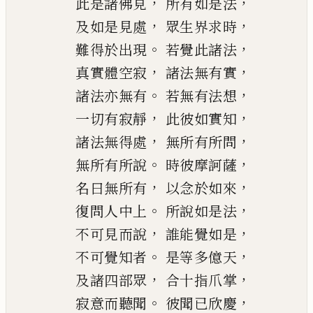
，
，
此是諸佛見
所有如是法
，
，
及
如是見處
眾生界求時
。
，
難得於出現
若覺此諸法
，
，
真實體空寂
諸法無有實
。
，
諸法亦無有
若無有法想
，
，
一切有寂靜
此彼如實知
，
，
諸法無得處
無所有所問
。
，
無所有所說
時彼摩訶薩
，
，
名曰無所有
以念於如來
。
，
復問人中上
所說如是法
，
，
不可見而說
誰能覺如是
。
，
不可覺知者
是等多億天
，
，
及諸四部眾
合十指爪掌
。
，
寂意而聽聞
彼聞已欣慶