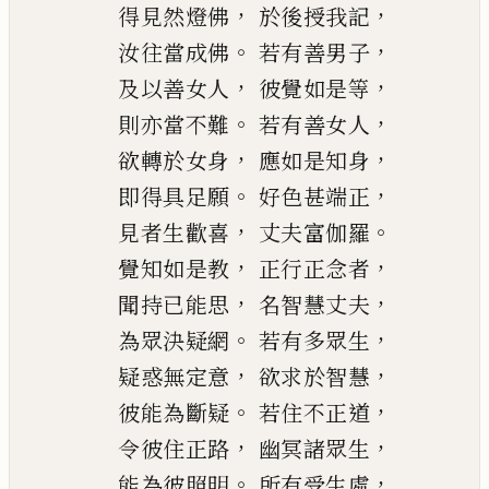
，
，
得見然燈佛
於後授我記
。
，
汝往當成佛
若有善男子
，
，
及以善女人
彼覺如是等
。
，
則亦當不難
若有善女人
，
，
欲轉於女身
應如是知身
。
，
即得具足願
好色甚端正
，
。
見者生歡喜
丈夫富伽羅
，
，
覺知如是教
正行正念者
，
，
聞持已能思
名智慧丈夫
。
，
為眾決疑網
若有多眾生
，
，
疑惑無定意
欲求於智慧
。
，
彼能為斷疑
若住不正道
，
，
令彼住正路
幽冥諸眾生
。
，
能為彼照明
所有受生處