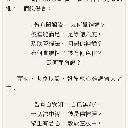
。」
：
惟
而說偈言
「
，
？
若有聞觸證
云何覺神通
，
，
彼當能滿足
是等諸六度
。
？
及助菩提法
何謂佛神通
？
？
有何實體相
彼有何色住
？」
云何而得證
，
，
爾時
世尊以偈
報彼惡心難調害人者
：
言
「
，
，
若有自覺知
自已無眾生
，
。
一切法中智
彼是佛神通
，
，
眾生有著心
教於空法中