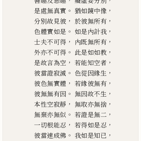
，
，
善趣及惡趣
癡虛妄分別
。
，
是處無真實
猶如鏡中像
，
，
分別故見彼
於彼無所有
。
，
色體實如是
如是內計我
，
，
士夫不可得
內既無所有
。
，
外亦不可得
此是如如教
，
，
是故言為空
若能知空者
。
，
彼當證寂滅
色從因緣生
，
，
彼色無實體
若緣彼無有
。
，
彼無無有因
無因故不生
，
，
本性空寂靜
無取亦無捨
。
，
無棄亦無似
若證是無二
，
，
一切根能忍
若得如是忍
。
，
彼當速成佛
我如是知已