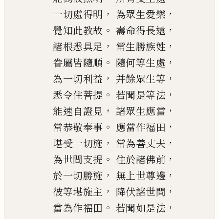
，
，
一切處得明
為眾生愛樂
。
，
覺知此教故
壽命得長遠
，
，
諸根悉具足
常生勝族姓
。
，
眷屬皆隨順
隨何等生處
，
，
為一切利益
并餘眾生等
。
，
悉令住菩提
若聞是等法
，
，
能速自證見
諸眾生應當
。
，
常恭敬奉事
應
當
作福田
，
，
堪受一切施
常為善丈夫
。
，
為世間支提
住於諸佛前
，
，
於一切勝施
無上世尊邊
，
，
彼等堪施主
降伏諸世間
。
，
當為作福田
若聞如是法