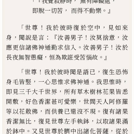
「『
，
，
我覺寂靜時
無有障礙處
，
。』
即脫一切苦
而得不動樂
「
！
，
世尊
我於彼時復於空中
見如來
，
：『
！
，
身
聞說是
言
汝善男子
汝莫捨意
汝
。
！
應更信諸佛神通
勤求信入
汝善男子
汝於
，
。』
長夜無智愚癡
恒
為欺誑受苦惱故
「
！
，
世尊
我於彼時聞是語已
復生恐怖
，
。
，
身毛皆竪
一心思惟求佛神通
我
思惟時
，
即見三千大千世界
所有草木樹林
花果皆悉
，
，
開敷
好色香潔甚可愛樂
世
間
天
人阿修羅
，
。
等以花散佛
而供養已還沒不現
復有諸果
，
，
香潔無比
復見世尊左手執鉢
以
取諸果滿
。
，
於鉢中
又見世尊於
臍
中出諸化
菩薩
從於