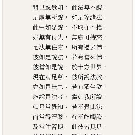
。
，
聞已應覺知
此法無不說
，
，
是處無所說
如是等諸法
。
，
此中如是說
不取亦不捨
，
，
亦無有得失
無處可持來
，
，
是法無住處
所有過去佛
，
，
彼如是說法
若有當來佛
。
，
彼當如是說
於十方世界
，
，
現在兩足尊
彼所說法教
。
，
亦如是無二
若有眾生
欲
，
，
能說是法者
當如我所說
。
，
如是當覺知
若不覺此法
，
，
而當得涅槃
終不能觸證
。
，
及當住菩提
此彼皆具足