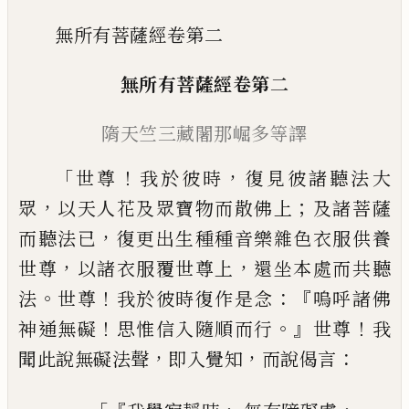
無所有菩薩經卷第二
無所有菩薩經
卷第二
隋
天竺三藏闍那崛多
等
譯
「
！
，
世尊
我於彼時
復見彼諸聽法大
，
；
眾
以天人
花及眾寶物而散佛上
及諸菩薩
，
而聽法已
復更出生種種音樂雜色衣服供養
，
，
世尊
以
諸衣服覆世尊上
還坐本處而共聽
。
！
：『
法
世尊
我於彼時復作是念
嗚呼諸佛
！
。』
！
神通無礙
思
惟信入隨順而行
世尊
我
，
，
：
聞此說無礙法聲
即入覺知
而說偈言