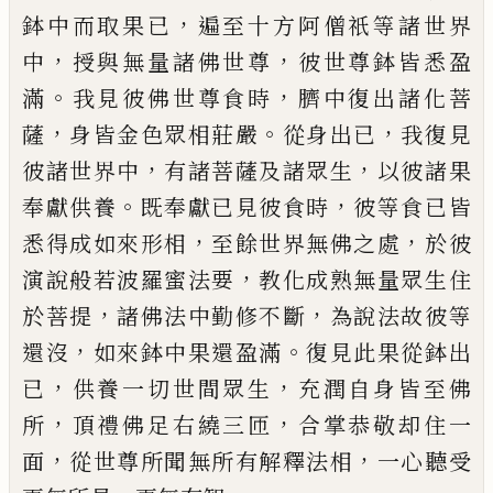
，
鉢中而取果已
遍至十方阿僧祇
等諸世界
，
，
中
授與無量諸佛世尊
彼世尊鉢
皆悉盈
。
，
滿
我見彼佛世尊食時
臍
中復出諸
化菩
，
。
，
薩
身皆金色眾相莊嚴
從身出已
我復
見
，
，
彼諸世界中
有諸菩薩及諸眾生
以彼諸
果
。
，
奉獻供養
既奉獻已見彼食時
彼等食已
皆
，
，
悉得成如來形相
至餘世界無佛之處
於
彼
，
演說般若波羅蜜法要
教化成熟無量眾
生住
，
，
於菩提
諸佛法中勤修不斷
為說法故
彼等
，
。
還沒
如來鉢中果還盈滿
復見此果從
鉢出
，
，
已
供養一切世間眾生
充潤自身皆至佛
，
，
所
頂禮佛足右繞三匝
合掌恭敬却住一
，
，
面
從世尊所聞無所有解釋法相
一心聽受