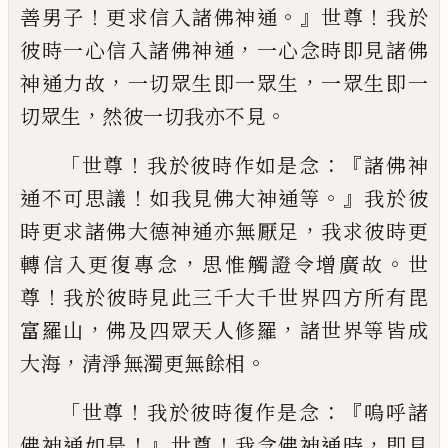
！
。』
！
善男子
更求信入諸佛神
通
世尊
我於
，
彼時一心信入諸佛神通
一心
念時即見諸佛
，
，
神通力故
一切眾生即一眾
生
一眾生即一
，
。
切眾生
然彼一切我亦不見
「
！
：『
世尊
我於彼時作如是念
諸佛神
！
。』
通不可思
議
如我見佛大神通等
我於彼
，
時更求諸佛
大德神通亦無厭足
我求彼時更
，
。
轉信入更
復專念
思惟觸證令增廣故
世
！
尊
我於彼時
見此三千大千世界四方所有毘
，
，
富羅山
佛
及四眾天人修羅
諸世界等皆成
，
。
大海
清淨
無濁更無餘相
「
！
：『
世尊
我於彼時復作是念
嗚
呼諸
！』
！
，
佛神通如是
世尊
我念佛神通時
即
見