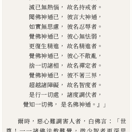
，
。
滅已無熱惱
故名持戒者
，
，
聞佛神通已
彼言大神通
，
。
如實無思慮
彼名忍辱者
，
，
覺佛神通已
彼心無怯弱
，
。
更復生精進
故名精進者
，
，
覺佛神通已
彼心不散亂
，
。
捨一切諸相
故名禪定者
，
，
覺佛神通已
彼不著三界
，
。
超越
諸障礙
故名智度者
，
，
是行一切處
諸度調伏者
，
。』」
覺知一切佛
是名佛神通
，
，
：「
爾時
惡心難調害人者
白佛言
世
！
，
尊
一一諸
佛法教難覺
微少智者更深思