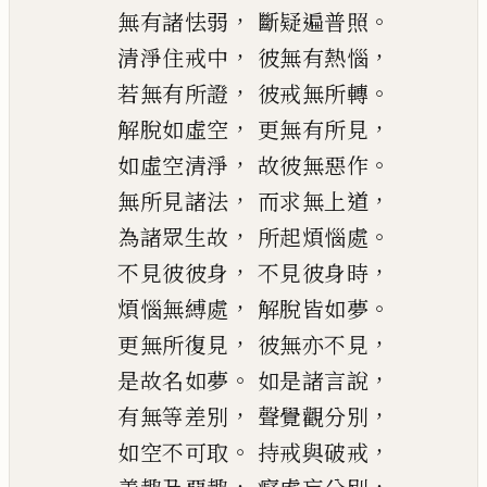
，
。
無有諸怯弱
斷疑遍普照
，
，
清
淨
住戒中
彼無有熱惱
，
。
若無有所證
彼戒無所
轉
，
，
解脫如虛空
更無有所見
，
。
如虛空清淨
故彼無
惡
作
，
，
無所見諸法
而求無上道
，
。
為諸眾生故
所起煩惱處
，
，
不見彼彼身
不見彼身時
，
。
煩惱無縛處
解脫皆如夢
，
，
更無所復見
彼無亦不見
。
，
是故名如夢
如是諸言說
，
，
有無等差別
聲覺觀分別
。
，
如空不可取
持戒與破戒