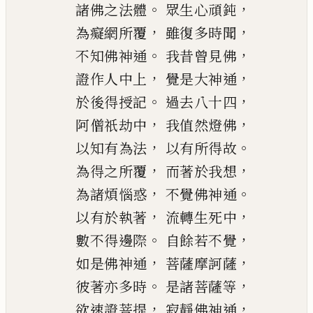
。
，
諸佛之法體
眾生心頑鈍
，
，
為癡網所覆
雖復多時聞
。
，
不知佛神通
我昔曾見佛
，
，
證作人中上
覺是大神通
。
，
於後得授記
過去八十四
，
，
阿僧祇劫中
我值然燈佛
，
。
以知有為法
以有所得故
，
，
為得之所覆
而著於我想
，
。
為諸煩惱惑
不覺佛神通
，
，
以有於執著
流轉生死中
。
，
數不得邊際
自餘若不覺
，
，
如是佛神通
菩薩摩訶薩
。
，
彼著亦多時
是諸菩薩等
，
，
欲速證菩提
寂靜佛神通