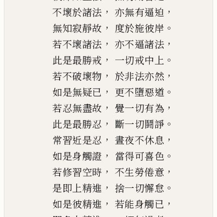
，
，
不壞於諸法
亦無有逼迫
，
。
無知寂靜故
度
於
施彼岸
，
，
若不壞諸法
亦不逼諸法
，
。
此是最勝戒
一切戒中上
，
，
若不破壞物
於非法亦然
，
。
如是無疑已
更不墮惡道
，
，
若忍無盡故
覺一切有為
，
。
此是最勝忍
斷一切鬪諍
，
，
常習近是忍
晝夜不休息
，
。
如是身觸證
當得可喜色
，
，
若
修習空時
不生勞倦意
，
。
是即上精進
捨一切懈怠
，
，
如是彼精進
若能身觸已