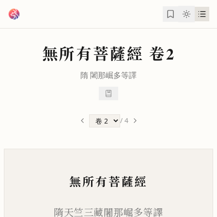
跳到主要內容
無所有菩薩經
卷2
隋
闍那崛多
等譯
/
4
無所有菩薩經
隋天竺三藏闍那崛多等譯