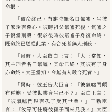
。
命根
「
，
，
彼命
終已
有旃陀羅名曰氣噓
生彼
。
，
子家還有惡
心
彼時祖父氣噓死後
氣噓之
。
，
子復當刑殺
復於後時彼氣噓子身復命終
，
。
既命終已遂
絕此業
有合死者無人刑殺
「
，
：『
，
爾時
大臣啟白
王言
大王當知
，
，
其主刑者名曰氣噓
其命已
終
其彼有子身
。
，
。』
亦命終
大王當知
今無有人
殺合死者
「
，
：『
爾時
彼王告大臣言
彼氣噓門頗
，
？』
：
有種族
受
彼世業資生
已
不
臣白王言
『
。』
彼氣噓門現有
孤子受其世業
王勅臣
：『
。』
言
汝等可往將彼孤
子而來見我
大臣