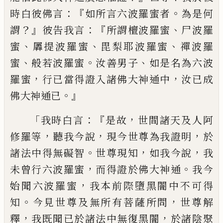
：『
。
時白彼佛言
如所言六波羅蜜者
為是何
？』
：『
、
謂
彼告我言
所謂檀波羅蜜
尸波羅
、
、
、
蜜
羼提
波羅蜜
毘梨耶波羅蜜
禪波羅
、
。
、
蜜
般若波羅
蜜
汝善男子
如是名為六波
，
，
羅蜜
行已當得
證
入諸佛大神通中
汝已成
。』
佛大神通已
「
：『
，
我
時白言
是故
世間諸天及人阿
，
，
，
修羅等
聽我
今說
現今世尊為我證明
於
。
，
，
諸法中得無礙
智
世尊現知
如我今說
我
，
。
未曾行六波羅蜜
而得證於佛大神通
我今
，
始聞六波羅蜜
我
本前際墮黑闇中不可得
。
，
知
今見世尊及無
所有菩薩所問
世尊解
，
，
釋
我既聞已於諸法
中無復黑闇
於諸陰聚