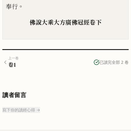
。
奉行
佛說大乘大方廣佛冠經
卷下
上一卷
已讀完全部
2
卷
卷
1
讀者留言
寫下你的讀經心得 →