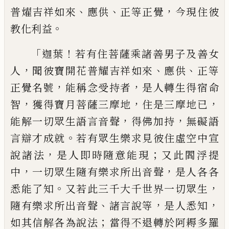
、
、
，
普燿吉
祥如來
應供
正等正覺
今現住彼
。
教化利益
「
！
迦葉
若有住菩薩乘諸善男子及善女
，
、
、
人
聞
彼寶開花普耀吉祥如來
應供
正等
，
，
正覺名
號
能稱念受持者
是人轉生得宿命
，
，
，
智
獲
得寶月菩薩三摩地
住是三摩地已
，
，
能解一
切眾生語言音聲
得佛加持
無礙語
。
言辯才
成就
若有眾生樂求見彼住虛空中宣
，
；
說諸
法
是人即時隨意能現
又此閻浮提
，
，
中
一切
眾生隨有樂求所出音聲
是人各各
。
，
悉能了
知
又若此三千大千世界一切眾生
、
，
，
隨有樂
求所出音聲
諸言說等
是人悉知
；
如其信解
各為說法
當得不退轉於阿耨多羅