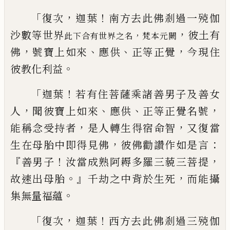
「
，
！
復次
迦葉
南方去此佛剎過一殑伽
，
沙數等
世界
彼土有
，
此下合有世界之名
梵本元闕
，
、
、
，
佛
號寶上如來
應
供
正等正覺
今現住
。
彼教化利益
「
！
迦葉
若有住菩薩乘諸善男子及善女
，
、
、
，
人
聞
彼寶上如來
應供
正等正覺名號
，
，
能稱念受
持者
是人轉生得宿命智
又復當
，
：
生在母胎
中即得見佛
彼佛勸讚作如是言
『
！
，
善男子
汝當成熟阿耨多羅三藐三菩提
。』
，
故速出母
胎
千劫之中背於生死
而能攝
。
集無量福蘊
「
，
！
復次
迦葉
西方去此佛剎過三殑伽