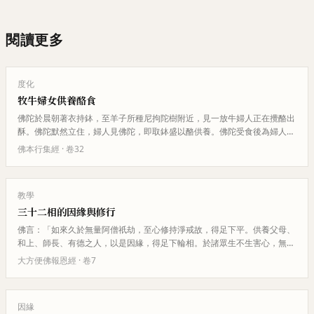
閱讀更多
度化
牧牛婦女供養酪食
佛陀於晨朝著衣持鉢，至羊子所種尼拘陀樹附近，見一放牛婦人正在攪酪出
酥。佛陀默然立住，婦人見佛陀，即取鉢盛以酪供養。佛陀受食後為婦人授
三歸五戒。
佛本行集經
· 卷
32
教學
三十二相的因緣與修行
佛言：「如來久於無量阿僧祇劫，至心修持淨戒故，得足下平。供養父母、
和上、師長、有德之人，以是因緣，得足下輪相。於諸眾生不生害心，無劫
盜想；若見父母、和上、師長有…
大方便佛報恩經
· 卷
7
因緣