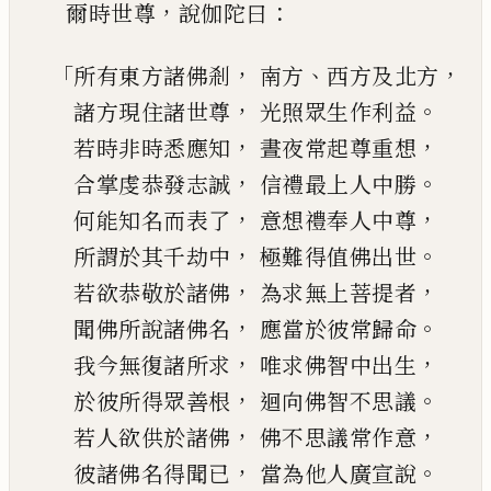
，
：
爾時世尊
說伽陀曰
「
，
、
，
所有東方諸佛剎
南方
西方及北方
，
。
諸方現住諸世尊
光照眾生作利益
，
，
若時非時悉應知
晝夜常起尊重想
，
。
合掌虔恭發
志
誠
信禮最上人中勝
，
，
何能知名而表了
意想禮奉人中尊
，
。
所謂於其千劫中
極難得值佛出世
，
，
若欲恭敬於諸佛
為求無上菩提者
，
。
聞佛所說諸佛名
應當於彼
常
歸命
，
，
我今無復諸所求
唯求佛智中出生
，
。
於彼所得眾善根
迴向佛智不思議
，
，
若人欲供於諸佛
佛不思議常作意
，
。
彼諸佛名得聞已
當為他人廣宣說