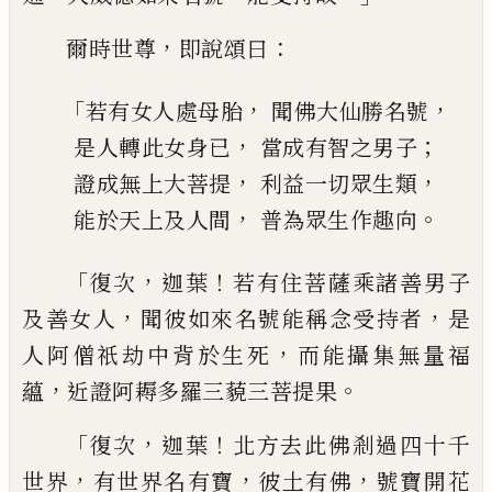
，
：
爾時世尊
即說頌曰
「
，
，
若有女人處母胎
聞佛大仙勝名號
，
；
是人轉此女身已
當成有智之男子
，
，
證成無上大菩提
利益一切眾生類
，
。
能於天上及人間
普為眾生作趣向
「
，
！
復次
迦葉
若有住菩薩乘諸善男子
，
，
及善女
人
聞彼如來名號能稱念受持者
是
，
人阿僧
祇劫中背於生死
而能攝集無量福
，
。
蘊
近證
阿耨多羅三藐三菩提果
「
，
！
復次
迦葉
北方去此佛剎過四十千
，
，
，
世界
有世界名有寶
彼土有佛
號寶開花