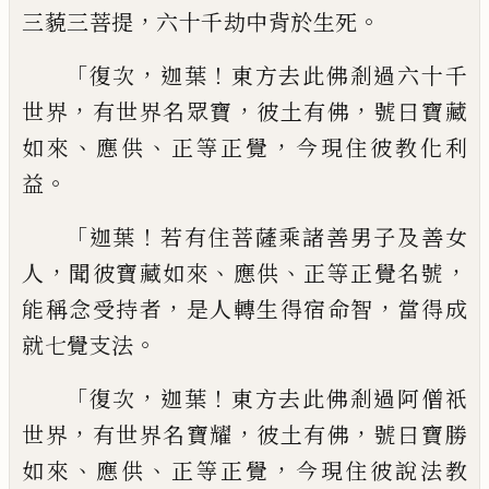
，
。
三藐三
菩提
六十千劫中背於生死
「
，
！
復次
迦葉
東
方去此佛剎過六十千
，
，
，
世界
有世界名眾寶
彼土有佛
號曰寶藏
、
、
，
如來
應供
正等正覺
今
現住彼教化利
。
益
「
！
迦葉
若有住菩薩乘諸善男子及善女
，
、
、
，
人
聞
彼寶藏如來
應供
正等正覺名號
，
，
能稱念受
持者
是人轉生得宿命智
當得成
。
就七覺支
法
「
，
！
復次
迦葉
東方去此佛剎過阿僧祇
，
，
，
世界
有世界名寶耀
彼土有佛
號曰寶勝
、
、
，
如來
應
供
正等正覺
今現住彼說法教