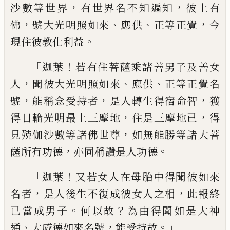
，
，
沙數等
世界
有世界名不知遍知
彼土有
，
、
、
，
佛
號大
光明照如來
應供
正等正覺
今
。
現住彼教化
利益
「
！
迦葉
若有住菩薩乘諸善男子及善女
，
、
、
人
聞
彼大光明照如來
應供
正等正覺名
，
，
，
號
能稱
念受持者
是人轉生得宿命智
獲
，
，
得日輪光
明最上三摩地
住是三摩地已
得
，
見殑伽沙
數等諸佛世尊
如無能勝等諸大菩
，
。
薩所有
功德
亦同稱讚是人功德
「
！
迦葉
又若女人在母胎中得聞彼如來
，
，
名者
是人後生不復成彼女人之相
此報終
。
？
已當
成男子
何以故
為由得聞如是大神
、
，
。」
通
大威
德如來名號
能受持故