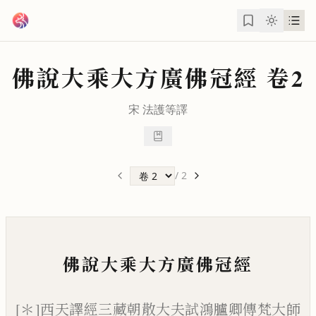
跳到主要內容
佛說大乘大方廣佛冠經
卷2
宋
法護
等譯
/
2
佛說大乘大方廣佛冠經
[＊]西天譯經三藏朝散大夫試鴻臚卿傳梵大師