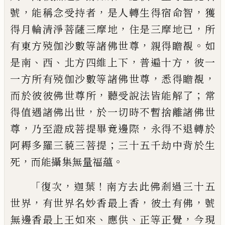
，
，
，
號
能稱
念受持者
是人轉生得宿命智
獲
，
，
得月輪清
淨菩薩三摩地
住是三摩地已
所
，
。
有東方殑
伽沙數等諸佛世尊
親得瞻覩
如
、
、
，
，
是南
西
北
方四維上下
普遍十方
彼一
，
，
一方所有殑伽
沙數等諸佛世尊
悉得瞻覩
，
；
而於彼彼佛世
尊所
聽受說法皆能解了
常
，
得值遇諸佛
出世
於一切時不暫捨離諸佛世
，
，
尊
乃至證
成菩提畢竟邊際
永得不退轉於
；
阿耨多羅
三藐三菩提
三十五千劫中背於生
，
。
死
而能
攝集無量福蘊
「
，
！
復次
迦葉
南方去此佛剎過三十五
，
，
，
世界
有世界名妙香最上香
彼土有佛
號
、
、
，
無邊香
最上王如來
應供
正等正覺
今現