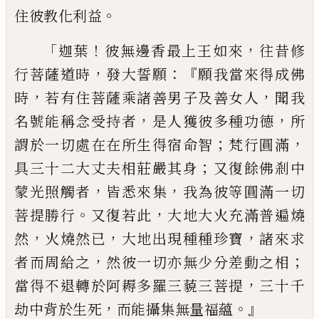
。
住彼教化
利益
「
！
，
迦葉
彼無邊香最上王如來
往昔修
，
：『
行菩薩
道時
發大誓願
願我當來得成佛
，
，
時
若有
住菩薩乘諸善男子及善女人
聞我
，
，
名號能稱
念受持者
是人獲彼多種功德
所
；
，
謂於一切
處在在所生得宿命智
梵行圓滿
；
具三十二
大丈夫相莊嚴其身
又復餘佛剎中
，
，
蒙光照
觸者
皆悉來集
我為彼等圓滿一切
。
，
菩提勝
行
又復若此
大地大火充滿普遍燒
，
，
，
然
火
燒然已
大地出現種種珍寶
諸來求
，
；
者而周
給之
然彼一切亦無少分差動之相
，
當得不
退轉於阿耨多羅三藐三菩提
三十千
，
。』
劫中
背於生死
而能攝集無量福蘊