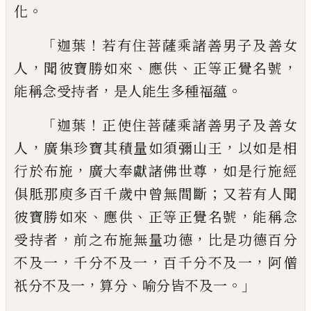
。
化
「
！
迦葉
若有住菩薩乘諸善男子及善女
，
、
、
，
人
聞
彼寶勝如來
應供
正等正覺名號
，
。
能稱念受
持者
是人能生多種福蘊
「
！
迦葉
正使住菩薩乘諸善男子及善女
，
，
人
廣
集珍寶其積量如須彌山王
以如是相
，
，
行於
布施
廣大奉獻諸佛世尊
如是行施經
；
俱胝
那庾多百千歲中曾無間斷
又若有人聞
、
、
，
彼
寶勝如來
應供
正等正覺名號
能稱念
，
，
受持
者
前之布施無量功德
比是功德百分
，
，
，
不及
一
千分不及一
百千分不及一
阿僧
，
、
。」
祇分
不及一
算分
喻分皆不及一