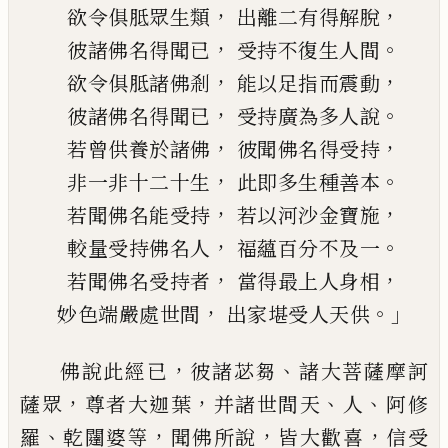
，
，
欲令俱胝眾生類
出離
二
有得解脫
，
。
彼諸佛名得聞已
受持不復生人間
，
，
欲令俱胝諸佛剎
能以足指而震動
，
。
彼諸佛名得聞已
受持廣為多人說
，
，
若曾供養於諸佛
彼聞佛名得受持
，
。
非一非十二十生
此即多生種善本
，
，
若聞佛名能受持
若以河沙金寶施
，
。
較量受持佛名人
福蘊百分不及一
，
，
若聞佛名受持者
當得最上人身相
，
。」
妙色
端
嚴處世間
出家堪受人天供
，
、
佛說此經已
彼諸苾芻
諸大菩薩摩訶
，
，
、
、
薩眾
尊者大迦葉
并諸世間天
人
阿修
、
，
，
，
羅
乾闥婆
等
聞佛所說
皆大歡喜
信受