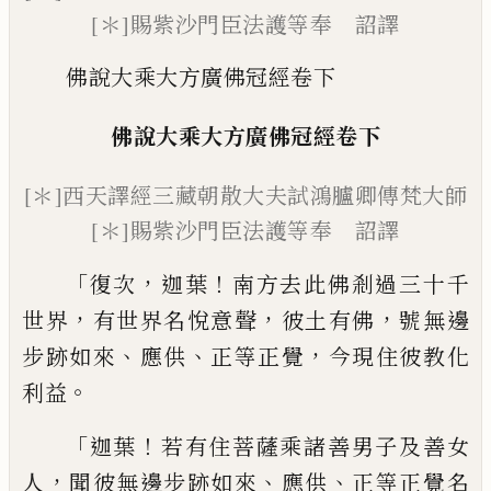
[＊]賜紫沙門臣法護等奉 詔譯
佛說大乘大方廣佛冠經卷下
佛說大乘大方廣佛冠經
卷下
[＊]
西天譯經三藏朝散大夫試鴻臚卿傳梵
大師
[＊]
賜紫沙門臣法護等奉 詔譯
「
，
！
復次
迦葉
南方去此佛剎過三十千
，
，
，
世界
有世界名悅意聲
彼土有佛
號無邊
、
、
，
步跡如
來
應供
正等正覺
今現住彼教化
。
利益
「
！
迦葉
若有住菩薩乘諸善男子及善女
，
、
、
人
聞
彼無邊步跡如來
應供
正等正覺名