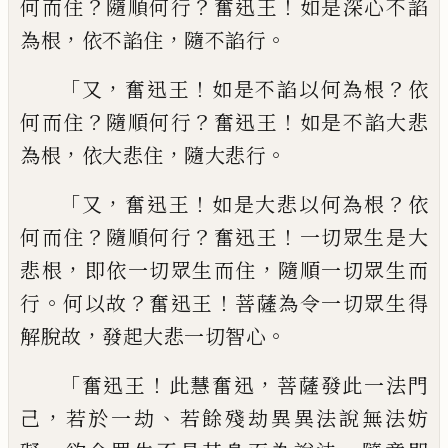
？
？
！
何而
住
隨順何行
奮迅王
如是深心不諂
，
，
。
為根
依
不諂住
隨不諂行
「
，
！
？
又
奮迅王
如是不諂以何
為根
依
？
？
！
何而住
隨順何行
奮迅王
如是不
諂大悲
，
，
。
為根
依大悲住
隨大悲行
「
，
！
？
又
奮迅王
如是大悲以何為根
依
？
？
！
何而住
隨順何行
奮
迅王
一切眾生是大
，
，
悲根
即依一切眾生而
住
隨順一切眾生而
。
？
！
行
何以故
奮迅王
菩薩
為令一切眾生得
，
。
解脫故
發起大悲一切智
心
「
！
，
奮迅王
此慧奮迅
菩薩發此一法門
，
、
己
若於
一
劫
若餘殘劫異異法說無法妨