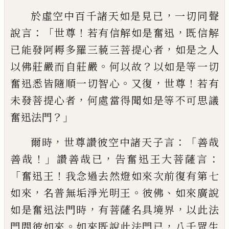
，
於虛空中百千諸天如是見已
一切同聲
：「
！
，
說
言
世尊
若有信解如是奮迅
既信解
，
已能
發阿耨多羅三藐三菩提心者
如是之人
。
？
以
佛莊嚴而自莊嚴
何以故
以如是等一切
。
，
！
奮
迅悉皆隨順一切智心
又復
世尊
若有
，
未發
菩提心者
何處當得聞如是等不可思議
？」
奮
迅法門
，
：「
爾時
世尊讚彼空中諸天子言
善哉
！」
，
：
善哉
讚
善哉已
告奮迅王大菩薩言
「
！
奮迅王
我念過
去然燈如來次前復有第七
，
。
、
如來
名普無垢
淨光明王
彼佛
如來廣說
，
，
如是奮迅法門時
有菩薩名
具
境界
以此法
。
，
門問彼如來
如來
既說此法門已
八千眾生