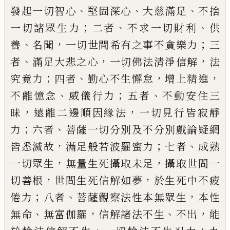
、
、
、
發起一切
智
心
堅固深心
大慈滿足
不捨
；
、
、
一切諸眾
生力
二者
不求一切財利
供
、
，
；
養
名聞
一切世
間希有之事不貪樂力
三
、
，
，
者
滿足大悲之心
一切佛法清淨信解
法
；
、
，
，
究竟力
四者
勤心不
生懈怠
增上精進
、
；
、
不離憶念
威儀行力
五者
不動安住三
，
，
昧
遠離二邊順因緣法
一切見
行皆寂靜
；
、
力
六者
菩薩一切分別
及
不分別
戲論疑網
，
；
、
皆悉滅故
滿足般若波羅蜜力
七
者
成熟
，
，
一切眾生
無量生死攝取未足
攝取
世間一
，
，
切善根
世間生死信解如夢
於生死
中不疲
；
、
，
倦
力
八者
菩薩觀察法性本無眾生
本性
、
，
、
，
無命
無富伽羅
信解諸法不生
不出
能