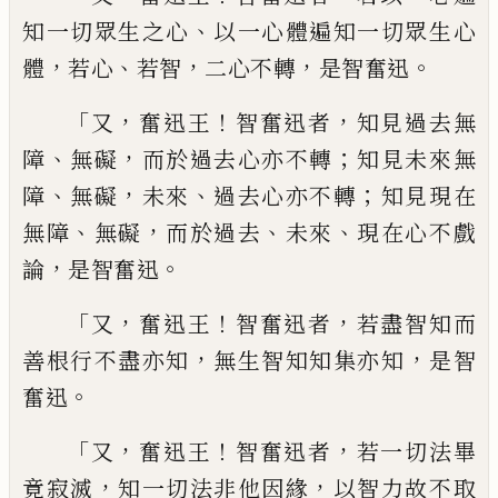
、
知一切眾生之心
以一
心體遍知一切眾生
心
，
、
，
，
。
體
若心
若智
二心不
轉
是智奮迅
「
，
！
，
又
奮迅王
智奮迅者
知見過去無
、
，
；
障
無礙
而
於過去心亦不轉
知見未來無
、
，
、
；
障
無礙
未來
過去心亦不轉
知見現在
、
，
、
、
無障
無礙
而於過
去
未來
現在心不戲
，
。
論
是智奮迅
「
，
！
，
又
奮迅王
智奮迅者
若盡智知而
，
，
善根行不
盡亦知
無生智知
知
集亦知
是智
。
奮迅
「
，
！
，
又
奮迅王
智奮迅者
若一切法畢
，
，
竟寂滅
知
一切法非他因緣
以智力故不取