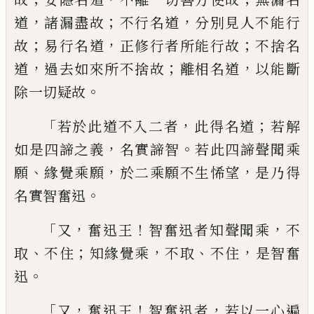
，
；
，
道
諸漏盡故
不行名道
分
別見人不能行
；
，
；
故
易行名道
正修行者所能
行故
不捨名
，
；
，
道
過去如來所不捨故
離相
名道
以能斷
。
除一切疑故
「
，
；
若於此道不入二
者
此得名道
若解
，
。
如是四諦之義
名實諦
智
若此四諦聲聞乘
、
，
，
願
緣覺乘願
於二乘
願不生悕望
是乃得
。
名實智奮迅
「
，
！
，
又
奮迅王
智奮迅者知聲聞乘
不
、
；
，
、
，
取
不住
知
緣覺乘
不取
不住
是智奮
。
迅
「
，
！
，
又
奮迅王
智
奮迅者
若以一心遍