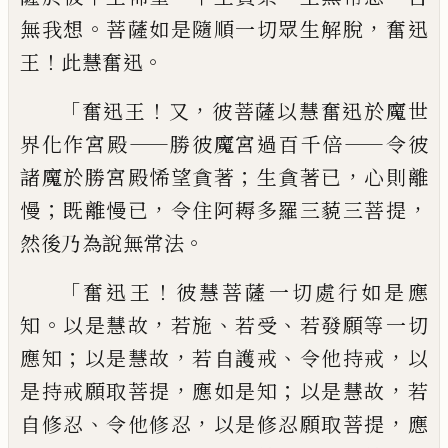
。
，
無我想
菩薩如
是隨順一切眾生解脫
奮迅
！
。
王
此慧奮迅
「
！
，
奮迅王
又
彼菩薩以慧奮迅於魔世
——
——
界化作
宮殿
勝彼魔宮過百千倍
令彼
；
，
諸魔於勝宮
殿悕望貪著
生貪
著
已
心則離
；
，
，
慢
既離慢
已
令住阿耨多羅三藐三菩提
。
然後乃為說
無常法
「
！
奮迅王
彼慧菩薩一切處行如是應
。
，
、
、
知
以是慧故
若施
若受
若發願等一切
；
，
、
，
應知
以是慧故
若自護戒
令他持戒
以
，
；
，
是持戒願
取菩提
應如是知
以是慧故
若
、
，
，
自修忍
令他
修忍
以是修忍願取菩提
應