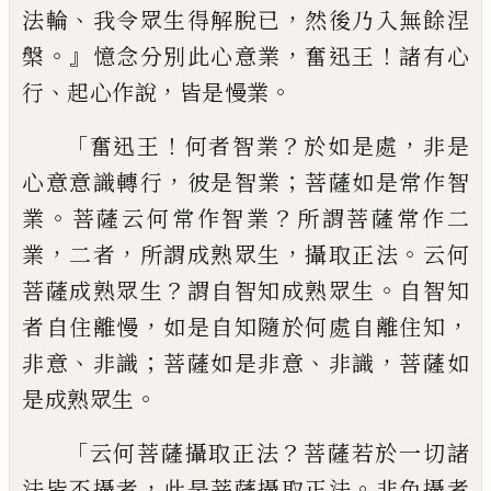
、
，
法
輪
我令眾生得解脫已
然後乃入無餘涅
。』
，
！
槃
憶念分別此心意業
奮迅王
諸有心
、
，
。
行
起心
作說
皆是慢業
「
！
？
，
奮迅王
何者智業
於如是
處
非是
，
；
心意意識轉行
彼是智業
菩薩如是
常作智
。
？
業
菩薩云何常作智業
所謂菩薩常
作二
，
，
，
。
業
二者
所謂成熟眾生
攝取正法
云何
？
。
菩薩成熟眾生
謂自智知成熟眾生
自智知
，
，
者自住離
慢
如是自知隨於何處自離住知
、
；
、
，
非意
非識
菩薩如是非意
非識
菩薩如
。
是成
熟眾生
「
？
云何菩薩攝取正法
菩薩若於一切諸
，
。
法皆
不攝者
此是菩薩攝取正法
非色攝者