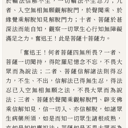
，
；
於輪法信解不生
一切輪法不生忍力
九
、
，
、
者
入空無相無願觀解脫門
於聲聞乘
於
；
、
緣覺
乘解脫知見解脫門力
十者
菩薩於甚
，
深法
而能自知
觀察一切眾生心行知無障礙
。
！
。
滿
足之力
奮迅王
此是菩薩十菩薩力
「
！
？
、
奮迅王
何者菩薩四無所畏
一者
，
，
菩薩一切
聞持
得陀羅尼憶念不忘
不畏大
；
、
眾而為說
法
二者
菩薩信解諸法則得忍
，
、
，
，
力
不生
不出
信解法已得無生忍
得法
，
忍已入空無相無
願之法
不畏大眾而為說
；
、
、
法
三者
菩薩於聲
聞乘觀解脫門
辟支佛
，
、
，
乘信解知見
信一切
入
亦信解脫
如諸眾
，
，
生病藥所須
如是而知
一切眾生諸根成熟
，
亦如是知如應說法
菩
薩如是不畏大眾而為