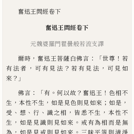
奮迅王問經卷下
奮迅王問經
卷下
元魏
婆羅門瞿曇
般若流
支
譯
，
：「
！
爾時
奮迅王菩薩白佛言
世尊
若
，
？
，
有法者
可
有見法
若有見法
可見如
？」
來
：「
。
？
！
佛言
有
何以
故
奮迅王
色相不
，
，
；
，
生
本性不生
如是見色
則見如來
如是
、
、
、
，
，
受
想
行
識之相
皆悉不生
本
性不
，
。
生
如是見識則見如來
戒有為相而是
無
，
。
為
如是見戒則見如來
三昧平等則清淨