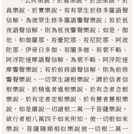
「
？
、
、
云何
樂說
於義樂說
於法樂說
於
、
。
真樂說
於實樂
說
若有眾生於修多羅語聲
，
；
信解
為彼眾生
修多羅語響聲樂說
若於祇
，
；
，
夜語聲信解
則
為祇夜響聲樂說
如是
伽
、
、
、
、
他
和伽羅那
若
憂陀那
若尼陀那
阿波
、
、
、
、
陀那
伊帝
曰
多伽
若闍多迦
若裴不略
，
、
阿浮陀達摩語聲信解
為裴不略
阿浮陀達
；
，
摩響聲樂說
若於前修
語聲信解
則為前修
。
，
響聲樂說
一切眾生諸
根樂說
謂於信者信
、
、
根樂說
於精進者進根
樂說
於有念者念根
、
、
樂說
於有定者定根樂
說
於有慧者慧根樂
，
。
說
如是廣說一切諸根
二萬一千菩薩樂說
，
欲行者根八萬四千如
來所知
彼一切根如來
，
樂說
菩薩隨順相似
樂說彼一切根二萬一