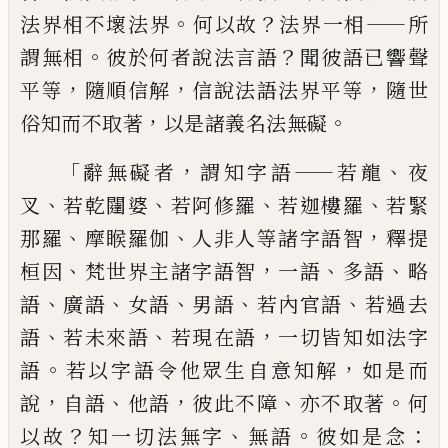
。
？
——
法界相不壞法
界
何以故
法界一相
所
。
？
謂無相
彼於何者說
法言語
聞彼語已響聲
，
，
，
平等
隨順信解
信說
法語法界平等
隨世
，
。
俗知而不取著
以是
諸
義名法無礙
「
，
——
、
辭無礙者
謂知字語
若龍
夜
、
、
、
、
叉
若乾闥婆
若
阿修羅
若迦樓羅
若緊
、
、
，
那羅
摩睺羅伽
人非
人等諸字語智
釋提
、
，
、
、
桓因
梵世界主諸字
語智
一語
多語
略
、
、
、
、
、
語
廣語
女語
男語
若內官
語
若過去
、
、
，
語
若未來語
若現在語
一切皆知
如法字
。
，
語
若以字語令他眾生自意知解
如
是而
，
、
，
、
。
說
自語
他
語
彼此不障
亦不取著
何
？
、
。
：
以
故
知一切法無字
無語
彼如是念