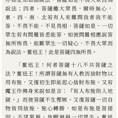
；
、
，
，
說法
四者
菩薩離大
眾畏
爾時無心
、
、
、
東
西
南
北若有人來難問我
者我不能
，
，
，
，
答
不畏不能
不見畏相
菩薩如是
一切
，
眾生若有問難皆悉能答
如彼問難相
應說答
，
，
無所怖畏
能斷眾生一切疑心
不畏
大眾而
。
！
。
為說法
奮迅王
此是菩薩四無所畏
「
！
奮迅王
何者菩薩十八不共菩薩之
？
！
法
奮迅
王
所謂菩薩無有人教而捨財物以
，
。
用布施
又復初生即能起心捨財布施
又若
：『
魔王作
佛身來說如是言
若人布施則入地
。』
。
獄
而彼
菩薩不生慳嫉
又復菩薩一切自
，
，
物皆用捨
施
施心轉勝
如是布施是菩提
，
，
。
因
不望果報
皆願迴與一切眾生
奮迅