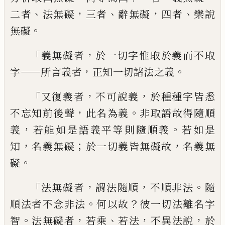
、
，
、
，
、
二者
法無
礙
三者
辭無礙
四者
樂說
。
無礙
「
，
義無礙者
於
一切字惟取於義而不取
——
，
。
字
所言義者
正知
一切諸法之義
「
，
，
又復義者
不可說義
於種種
字皆悉
，
。
不忘知前後聲
此名為義
非取語故
得隨順
，
。
義
若能如是語義平等則隨順義
若
如是
，
；
，
知
名義無礙
於一切義皆無礙故
名義
無
。
礙
「
，
，
。
法無礙者
謂法隨順
不順非法
隨
。
？
順法者不
念非法
何以故
彼一切法離名字
。
，
、
，
，
智
法無
礙者
若乘
若法
不異法說
於