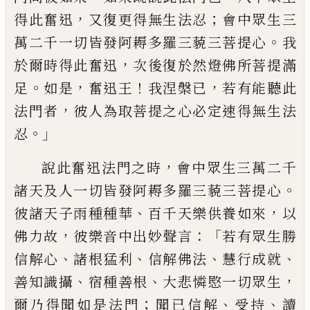
，
；
得此奮迅
又復更
得無生法忍
會中眾生三
。
萬二千一切皆發
阿耨多羅三藐三菩提心
我
，
於爾時得此奮
迅
次後復於然燈佛所菩提滿
。
，
！
，
足
如是
奮迅
王
我涅槃已
若有能聽此
，
法門者
彼人為取
菩提之心必定速得無生法
。」
忍
，
說此奮迅法
門之時
會中眾生三萬二千
。
諸天及人一切
皆發阿耨多羅三藐三菩提心
、
，
彼諸天子雨
種種華
百千天樂供養如來
以
，
：「
佛力故
彼
樂音中出妙聲言
若有眾生勝
、
、
、
、
信解心
諸根
猛利
信解佛法
慧行成就
、
、
，
善知識攝
宿種
善根
大悲憐愍一切眾生
；
、
、
爾乃得聞如是法
門
聞已信解
受持
讀