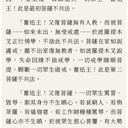
！
。
王
此是最初菩薩
不共法
「
！
，
奮迅王
又復菩薩無有人教
而彼菩
——
，
——
薩
如來
未出
無受戒處
於波羅提木
，
。
叉正行悕學
不
捨此不共法
菩薩在家如說
，
，
護戒
雖不出家
復無教者
如波羅提木叉說
，
，
學
失命因緣不
捨戒學
一切戒學隨順菩
，
。
！
提
願斷一切眾生
破戒
奮迅王
此是第二
。
菩薩不共法
「
！
，
、
奮迅王
又復菩薩
一切眾生罵詈
、
。
、
毀辱
割其身分不
生瞋心
若貧窮人
若栴
、
、
，
荼羅
若
逼
迦婆
若
工
作師種種罵辱
而菩
，
，
薩心亦不生瞋
於彼
眾生慈心普覆
有大勢