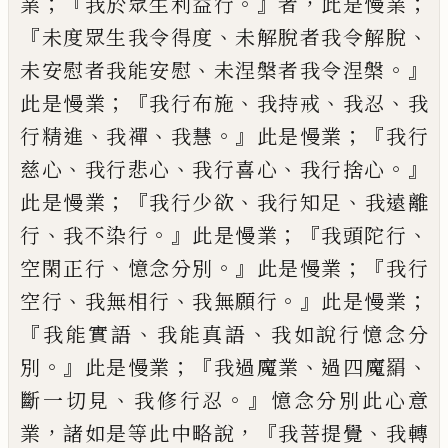
；
『
。』
，
；
業
我於眾生利益行
者
此是慢業
『
、
、
未度眾生我
令得度
未解脫者我令解脫
、
。』
未安慰者我能
安慰
未涅槃者我令涅槃
；『
、
、
、
此是慢業
我行
布施
我
持戒
我忍
我
、
、
。』
；『
行精進
我禪
我慧
此是
慢業
我行
、
、
、
。』
慈心
我行悲心
我行喜心
我行
捨心
；『
、
、
此是慢業
我行少欲
我行知足
我遠離
、
。』
；『
、
行
我不染行
此是慢業
我頭陀行
、
。』
；『
空閑正行
憶念分別
此是慢業
我行
、
、
。』
；
空行
我無相行
我無願行
此是慢業
『
、
、
我能實語
我能真語
我
如說行憶念分
。』
；『
、
、
別
此是慢業
我過魔業
過四
魔羂
、
。』
斷一切見
我修行忍
憶念分別
此
心
意
，
，『
、
業
諸如是等此中略說
我菩提覺
我轉