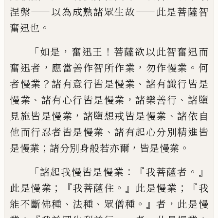
——
——
涅槃
以為
成熟諸眾生故
此是菩薩智
。
奮迅也
「
，
！
如是
奮迅王
菩薩欲以此智奮迅而
，
，
。
奮迅者
應當善作智所作業
勿作慢業
何
？
、
者慢業
諸
有意行皆是慢業
諸有識行皆是
、
，
、
慢業
諸有
心行皆是慢業
諸樂善行
諸墮
，
、
見施皆是慢
業
諸墮想戒皆是慢業
諸依自
、
他而行忍者
皆是慢業
諸有起心分別精進皆
；
，
。
是慢業
諸
分別身般若亦爾
皆是慢業
「
：『
。』
諸起我慢皆是
慢業
我菩薩者
；『
。』
；『
此是慢業
我菩薩住
此是慢
業
我
、
、
。』
，
能不斷佛種
法種
眾僧種
者
此是慢