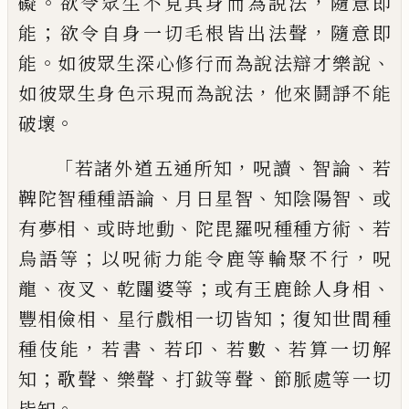
。
，
礙
欲令眾
生不見其身而為說法
隨意即
；
，
能
欲令自身
一切毛根皆出法聲
隨意即
。
、
能
如彼眾生深
心修行而為說法辯才樂說
，
如彼眾生身色
示現而為說法
他來鬪諍不能
。
破壞
「
，
、
、
若諸外
道五通所知
呪讀
智論
若
、
、
、
鞞陀智種種語論
月日星智
知
陰陽智
或
、
、
、
有夢相
或時地動
陀毘羅呪種種方術
若
；
，
烏語等
以呪術力能
令鹿等輪聚不行
呪
、
、
；
、
龍
夜叉
乾闥婆等
或有
王
鹿
餘人身相
、
；
豐相儉相
星行戲相一切
皆知
復知世間種
，
、
、
、
種伎能
若書
若印
若數
若
算一切解
；
、
、
、
知
歌聲
樂聲
打鈸等聲
節脈處等
一切
。