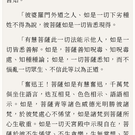
皆知
「
、
彼婆羅門外道之人
如是一切下
劣種
，
。
姓不得為說
彼菩薩如是一切皆悉現
得
「
，
有慧菩薩此一切法能示他人
如是一
。
，
、
切
皆悉善解
如是
菩薩善知呪毒
知呪毒
、
；
，
，
處
知
種種論
如是
一切菩薩悉知
而不
、
。
惱亂一切
眾生
不信此等以為正道
「
！
，
奮迅王
菩薩如是有慧奮迅
千萬梵
，
、
、
俱坐住
語言
迭互相見
色色相示
語語相
。
，
示
如是
菩
薩青等諸色威德光明勝彼諸
，
，
梵
於彼梵處
心不悕望
如是諸梵到菩薩所
。
，
心生敬重
如
是一切天宮殿中示現自在
菩
、
，
、
薩於彼不生
悕望
不生貪樂
生無常想
苦