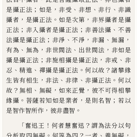
；
，
、
、
、
是攝
正法
如是
非受
非想
非行
非識
，
。
，
攝者
是攝正
法
如是次第
非界攝者是攝
；
；
、
正法
非入攝者
是攝正法
非善法攝
不善
；
、
，
、
，
法攝是攝正法
非
淨
不淨
非漏
無漏
、
，
、
，
有為
無為
非世間法
出世
間法
非如是
；
，
、
攝是攝正法
非施相攝是攝正
法
非戒
非
、
、
。
？
忍
精進
禪
攝是攝正法
何以故
諸攀緣
，
、
、
。
生皆有相生
非法
非律
非攝正法
何
以
？
、
，
，
故
無相
無礙
如來正覺
彼不可得相攀
。
，
；
緣
攝
菩薩若知如是業者
是則名智
若以
，
。
是智
作智所作
彼非盡智
「
！
？
奮迅王
何者慧奮迅
謂為法分以句
。
？
、
，
分析取
四無礙
何等為四
一者
義無礙