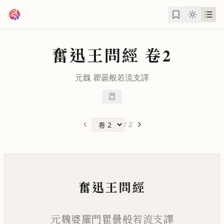
跳到主要內容
奮迅王問經
卷2
元魏
瞿曇般若流支
譯
/
2
奮迅王問經
元魏婆羅門瞿曇般若流支譯