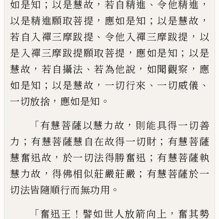
；
，
、
，
如是知
以是
慧故
若自精進
令他精進
，
；
，
以是精進願取菩
提
應如是知
以是慧故
、
，
若自入禪三摩跋提
令他入禪三摩跋提
以
，
；
是入禪三摩跋提願
取菩提
應如是知
以是
，
、
，
，
慧故
若自攝法
若
為他說
如聞觀察
應
；
，
、
、
如是知
以是慧故
一切
行來
一切威儀
，
。
一切放捨
應如是知
「
，
有慧菩
薩以慧力故
則能具得一切善
；
；
力
有慧菩薩
慧自在故得一切財
有慧菩薩
，
；
慧奮迅故
於
一切法得勝奮迅
有慧菩薩執
，
；
慧力故
得佛
相
似
莊嚴莊嚴
有慧菩薩於一
。
切法皆隨順
行而無功用
「
！
，
奮迅王
譬如世人放箭向上
奮
其勢