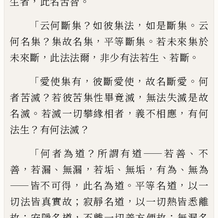
，
。
生者
此名苦智
「
？
，
。
云何斷集
如彼
集法
如是斷集
云
？
，
。
何名集
集故名集
平等斷
集
若未來集於
，
，
、
。
未來斷
此法法爾
非少有
法若生
若斷
「
，
，
。
愛使集有
彼斷愛使
故名斷愛
何
？
，
者苦滅
若彼苦集性畢竟滅
無法失滅是
故
。
，
，
名滅
若滅一切攀緣相者
義不相應
有
何
？
？
法生
有何法滅
「
？
——
、
何者為道
所謂有道
若善
不
，
、
，
、
，
、
善
若漏
無漏
若垢
無垢
有為
無為
——
，
。
，
皆不可得
此名為道
平等名道
以一
；
，
切法皆真實故
寂靜名道
以
一切
熱
皆悉離
；
，
；
故
安隱名道
不離一切善
方便故
無漏名