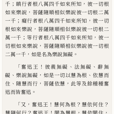
；
，
千
瞋行者根八萬四
千如來所知
彼一切根
，
如來樂說
菩薩隨順
相似樂說彼一切根二萬
；
，
一千
癡行者根
八萬四千如來所知
彼一切
，
根如來樂說
菩
薩隨順相似樂說彼一切根二
；
，
萬一千
等行
者根八萬四千如來所知
彼一
，
切根如來樂
說
菩薩隨順相似樂說彼一切根
，
。
二萬一千
如是名為樂說無礙
「
！
、
、
奮迅王
彼義無礙
法無礙
辭無
、
，
、
礙
樂說無
礙
如是一切以慧為根
依慧而
、
，
，
住
隨慧而行
菩薩依慧
此等及餘種種奮
。
迅而皆奮迅
「
，
！
？
？
又
奮迅王
慧何為根
慧依何住
？
！
，
，
慧隨何行
奮迅
王
聞
為
慧根
慧依聞住