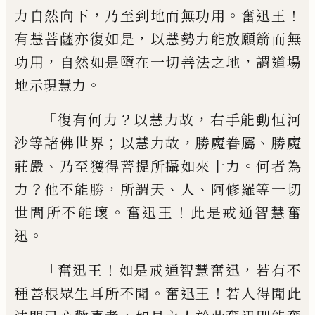
，
。
！
力自然向下
乃至到地而無功用
奮
迅王
，
有慧菩薩亦復如是
以慧勢力能放願
箭而無
，
，
功用
自然如是墮在一切善法之地
謂道場
。
地示現慧力
「
？
，
復有何力
以慧力故
右
手能動恒河
；
，
、
沙等諸佛世界
以慧力故
勝魔
眷屬
勝魔
、
。
莊嚴
乃至獲得菩提所攝如來十
力
何者為
？
，
、
、
力
他不能勝
所謂天
人
阿修羅等
一切
。
！
世間所不能壞
奮迅王
此是戒通智慧
奮
。
迅
「
！
，
奮迅王
如是戒通智慧奮迅
若有不
。
！
種
善根眾生耳所不聞
奮迅王
若人得聞此