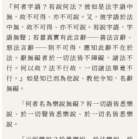
『
？
？
何者字語
若說何法
彼如是法字語中
，
、
。
，
無
故不可得
亦
不可說
又
彼字語於法
，
、
。
，
中無
故不可得
亦不
可說
若說字語
字
；
——
、
語無聲
若當真實有此言
辭
善法言辭
——
，
惡法言辭
則不可得
應知此辭
不在於
。
，
法
辭無礙者於一切法皆不障礙
諸
法不
。
？
，
行
何以故
法不行故
一切諸法畢竟不
。』
、
，
行
如是知已而為他說
教他令知
名辭
。
無礙
「
？
何者名為樂說無礙
若一切語皆悉樂
、
、
說
於
一切聲皆悉樂說
於一切名皆悉樂
。
說