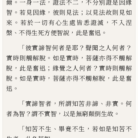
。
，
，
爾
一身
一法
證法不二
不分別證是因緣
。
，
；
智
若見
因緣
彼則見法
以見法故則見如
。
，
來
若於
一切有心生處皆悉證滅
不入涅
、
，
。
槃
不得生
死方便智說
此是奮迅
「
？
？
彼實諦智何者是耶
聲聞之人何者
。
，
實時則
觸解脫
如是實時
菩薩亦得不觸解
，
；
？
脫
此是
奮迅
緣覺之人何者
實時則觸解
。
，
，
脫
如是實
時
菩薩亦得不觸解脫
此是奮
。
迅
「
，
、
。
實諦智者
所謂知苦非諦
非實
何
？
，
。
者為智
謂不實智
以
是無窮顛倒生故
「
、
，
知苦不生
畢竟不生
若如
是知苦不