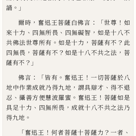
。」
誦
，
：「
！
爾時
奮迅王菩薩白佛言
世尊
如
、
、
，
來十力
四
無所畏
四無礙智
如是十八不
。
，
？
共佛法世尊
所有
如是十力
菩薩有不
此
，
？
，
四無畏
菩薩有
不
如是十八不共之法
菩
？」
薩有不
：「
。
！
佛言
皆有
奮迅王
一切菩薩於八
，
、
地中作業成就乃得
九地
謂具辯才
得不退
、
。
！
忍
攝善方便慧波羅
蜜
奮迅王
菩薩如是
、
，
具足十力
四無所畏
成
就十八不共之法乃
。
得九地
「
！
？
、
奮迅王
何者菩薩十菩薩力
一者