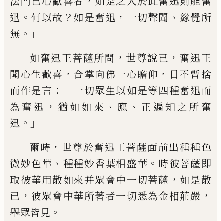
，
法
門已心歡喜者
如是之人於此奮迅則能奮
。
？
，
、
迅
何以故
如是奮迅
一切聲聞
緣覺所
。」
無
，
，
如奮迅王菩薩所問
世尊說已
奮迅王
，
，
聞心
生歡喜
合掌向佛一心瞻仰
目不暫捨
：「
而作
是言
一切眾生以如是等四種奮迅而
，
、
、
為奮
迅
猶如如來
應
正遍知之所奮
。」
迅
，
爾時
世尊於奮迅王菩薩面前出種種色
、
。
微
妙色華
種種妙香
葉相
盛華
時彼菩薩即
，
取
彼華用散如來并眾會中一切菩薩
如是散
，
，
已
彼眾會中華所著者一切悉為金相莊嚴
。
舉眾皆見