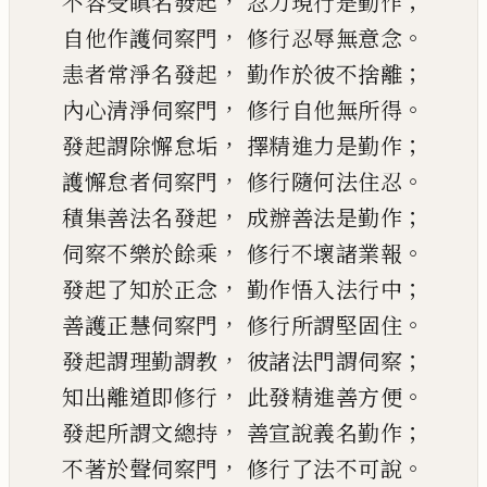
，
；
不容受瞋名發起
忍力現行是勤作
，
。
自他作護伺察門
修行忍辱無意念
，
；
恚者常淨名發起
勤作於彼不捨離
，
。
內心清淨伺察門
修行自他無所得
，
；
發起謂除懈怠垢
擇精進力是勤作
，
。
護懈怠者伺察門
修行隨何法住忍
，
；
積集善法名發起
成辦善法是
勤作
，
。
伺察不樂於餘乘
修行不壞諸業報
，
；
發起了知於正念
勤作悟入法行中
，
。
善護正慧伺察門
修行所謂堅固住
，
；
發起謂理勤謂教
彼諸法門謂伺察
，
。
知出離道即修行
此發精進善方便
，
；
發起所謂文總持
善宣說義名勤作
，
。
不著於聲伺察門
修行了法不可說