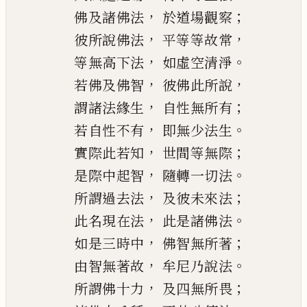
，
；
佛及諸佛法
於道場觀察
，
，
彼所說佛法
平等等故常
，
。
等無高下法
如虛空清淨
，
，
若佛及佛智
彼佛此所說
，
；
謂諸法緣生
自性無所有
，
。
若自性不有
即無少法生
，
；
實際此若知
世間等無際
，
。
是際中起智
隨轉一切法
，
；
所謂過去法
及彼未來法
，
。
此名現在法
此是諸佛法
，
；
如是三時中
佛智無所著
，
。
由智無著故
牟尼乃說法
，
；
所謂佛十力
及四無所畏