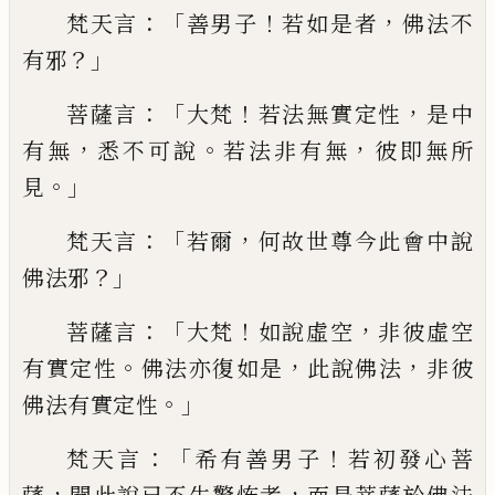
：「
！
，
梵天言
善男子
若如是
者
佛法不
？」
有邪
：「
！
，
菩薩言
大梵
若法無實定
性
是中
，
。
，
有無
悉不可說
若法非有無
彼即無
所
。」
見
：「
，
梵天言
若爾
何故世尊今此會中說
？」
佛
法邪
：「
！
，
菩薩言
大梵
如說虛空
非彼虛空
。
，
，
有
實定性
佛法亦復如是
此說佛法
非彼
。」
佛法
有實定性
：「
！
梵天言
希有善男子
若初發心
菩
，
，