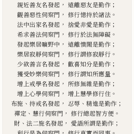
，
；
親近善友名發起
遠離惡友是勤作
，
。
觀善惡性伺察門
修行憶持於諸法
，
；
法中出家名發起
捨愛非愛是勤作
，
。
希求善法伺察門
修行於法無障礙
，
；
發起樂居曠野中
遠離憒閙是勤作
，
。
樂居寂靜伺察門
修行謂修寂靜行
，
；
少欲善言名發起
歡喜知分是勤作
，
。
獲受妙樂伺察門
修行謂知所應量
，
；
增上戒學名發起
所修無雜是勤作
，
。
增上心學伺察門
增上慧學修行住
、
，
、
；
布施
持戒名發起
忍辱
精進是勤作
、
，
。
禪定
慧行伺察門
修行總起智方便
、
，
；
財
法二施名發起
愛語所謂是勤作
，
。
利行是為伺察門
修行真實而同事