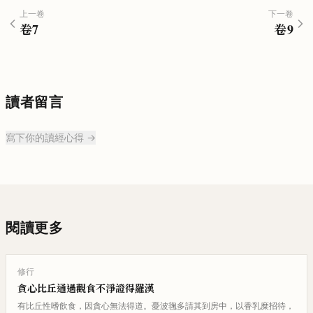
上一卷
下一卷
卷
7
卷
9
讀者留言
寫下你的讀經心得 →
閱讀更多
修行
貪心比丘通過觀食不淨證得羅漢
有比丘性嗜飲食，因貪心無法得道。憂波毱多請其到房中，以香乳糜招待，