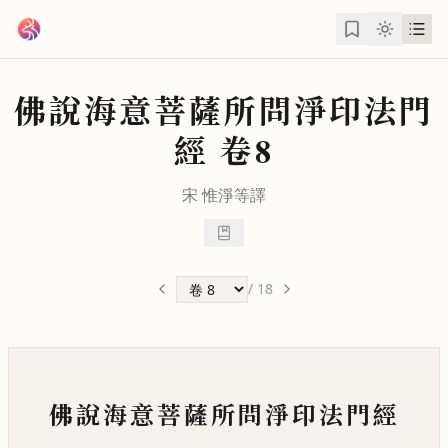
跳到主要內容
佛說海意菩薩所問淨印法門
經
卷8
宋
惟淨
等譯
/
18
佛說海意菩薩所問淨印法門經