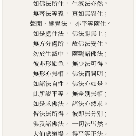
，
。
如佛法所住
生滅法亦然
，
；
無著法等義
真如無異住
、
，
。
聲聞
緣覺法
亦平等隨住
，
；
如是處住法
佛法勝無上
，
。
無方分處所
故佛法安住
，
；
勿於生滅中
隨觀諸佛法
，
。
彼非形顯色
無少法可得
，
；
無形亦無相
佛法而開明
，
。
如諸法自性
佛法亦如是
，
；
此所說平等
無差別無相
，
。
如是求佛法
諸法亦然求
，
；
若法無所得
彼即無分別
，
。
佛及諸佛法
一切法皆然
，
，
大仙處道場
得平等正法