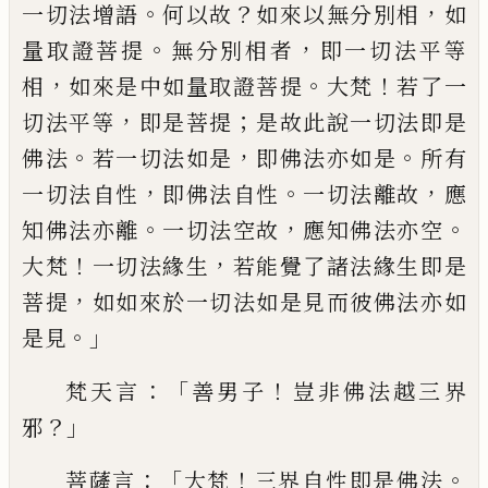
。
？
，
一切法增語
何以故
如來以無分別相
如
。
，
量取證菩提
無分別相
者
即一切法平等
，
。
！
相
如來是中如量取證菩
提
大梵
若了一
，
；
切法平等
即是菩提
是故
此說一切法即是
。
，
。
佛法
若一切法如是
即佛
法亦如是
所有
，
。
，
一切法自性
即佛法自性
一切法離故
應
。
，
。
知佛法亦離
一切法空故
應知佛法亦空
！
，
大梵
一切法緣生
若能覺
了諸法緣生即是
，
菩提
如如來於一切法如
是見而彼佛法亦如
。」
是見
：「
！
梵天言
善男子
豈非佛法越三界
？」
邪
：「
！
。
菩薩言
大梵
三界自
性即是佛法