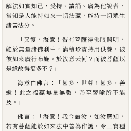
，
、
、
，
解法如實知已
受
持
讀誦
廣為他說者
，
當知是人能持如來一
切法藏
能持一切眾生
。
諸善法分
「
，
！
，
又復
海意
若有菩薩得佛眼照明
，
，
能於無量諸佛剎中
滿積珍寶持用供養
彼
。
？
彼如來廣行布施
於
汝意云何
而彼菩薩以
？」
是緣故得福多不
：「
，
！
，
海
意白佛言
甚多
世尊
甚多
善
！
，
逝
此之福蘊無
量無數
乃至譬
喻
所不能
。」
及
：「
！
，
，
佛言
海意
我
今語汝
如汝應知
，
若有菩薩能於如來法中
善為作護
令三寶種