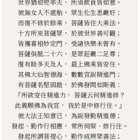
，
。
世界猶如兜率天
所須飲食皆如意
，
；
彼無女人不處胎
眾生化生悉嚴好
，
。
而復不修
於
餘乘
菩薩皆住大乘法
，
；
十方所來菩薩眾
於彼世界善可觀
，
。
皆獲喜相妙定門
受諸快樂未曾有
，
；
菩薩俱胝二十六
是眾莊嚴二足尊
，
。
復有餘多天及人
最上佛乘皆安住
，
；
其佛大仙智德海
數數宣說精進門
，
：
有菩薩名堅固鎧
於佛發問如斯義
『
，
？
所欲安住精進力
菩薩云何精進修
，
。』
此義願佛為我宣
我於是中修行住
，
；
彼大法
王
知意已
為說發勤精進德
、
，
、
。
發起
勤作行相應
常所伺察
修行住
，
；
發起所謂菩提心
勤作成辨眾善法