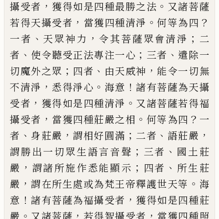
，
。
攝受者
獲得如是四種最勝之法
又
諸菩薩
，
。
？
若得天攝受者
當獲四種清淨
何等
為四
、
，
；
一者
天眾神力
令其菩薩眾會清淨
二
、
；
、
者
使令聽受正法專注一心
三者
遣除一
；
、
，
切
魔外之眾
四者
由天威神
能令一切無
，
。
！
不清
淨
悉得淨心
海意
諸有菩薩為天攝
，
。
受者
獲得如是四種清淨
又諸菩薩若得福
，
。
？
攝受
者
當獲四種莊嚴之相
何等為四
一
、
，
；
、
，
者
身莊
嚴
謂相好圓滿
二者
語莊嚴
；
、
謂勝出一切眾
生語言音聲
三者
國土莊
，
；
、
嚴
謂諸所施作悉
能顯示
四者
所生莊
，
。
嚴
謂在所生處或為梵
王帝釋護世天等
海
！
，
意
諸有菩薩為福攝受
者
獲得如是四種莊
。
，
，
嚴
又諸菩薩
若得智攝
受者
當獲四種照