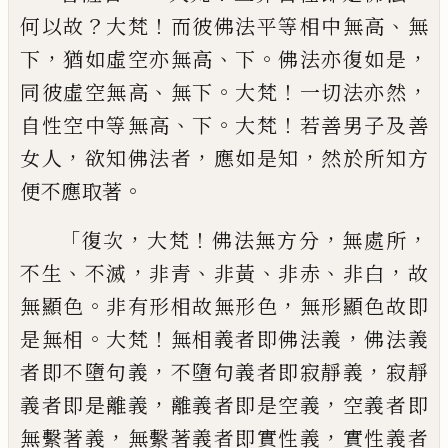
？
！
、
何以故
大梵
而彼佛法平等
相中無高
無
，
、
。
，
下
猶如虛空亦無高
下
佛法亦
復如是
、
。
！
，
同彼虛空無高
無下
大梵
一切法
亦然
、
。
！
自性空中等無高
下
大梵
若善男子及
善
，
，
，
女人
欲知佛法者
應如是知
然於所知
方
。
便不應取著
「
，
！
，
，
復次
大梵
佛法無方分
無處所
、
，
、
、
、
，
不生
不滅
非青
非黃
非赤
非白
故
。
，
無顯色
非有形相故
無形色
無形顯色故即
。
！
，
是無相
大梵
無相義
者即佛法義
佛法義
，
，
者即不墮句義
不墮句
義者即寂靜義
寂靜
，
，
義者即是離義
離義者
即是空義
空義者
即
，
，
無繫著義
無繫著義者
即實性義
實性義者