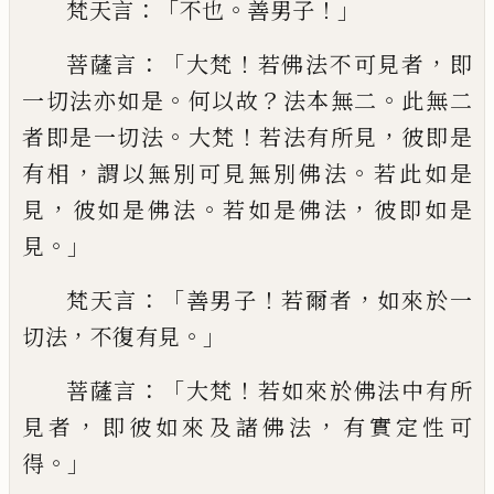
：「
。
！」
梵天言
不也
善男子
：「
！
，
菩
薩言
大梵
若佛法不可見者
即
。
？
。
一切法亦如
是
何以故
法本無二
此無二
。
！
，
者即是一切法
大梵
若法有所見
彼即是
，
。
有相
謂以無別可
見無別佛法
若此如是
，
。
，
見
彼如是佛法
若如
是佛法
彼即如是
。」
見
：「
！
，
梵天言
善男子
若爾
者
如來於一
，
。」
切法
不復有見
：「
！
菩薩言
大梵
若
如來於佛法中有所
，
，
見者
即彼如來及諸佛
法
有實定性可
。」
得