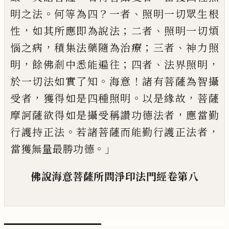
。
？
、
明之法
何等為四
一者
照
明一切眾生根
，
；
、
性
如其所應即為說法
二者
照明一切煩
，
；
、
惱之病
積集法藥隨為治療
三
者
神力照
，
；
、
，
明
餘佛剎中悉能遍往
四者
法界
照明
。
！
於一切法如實了知
海意
諸有菩薩為
智攝
，
。
，
受者
獲得如是四種照明
以是緣故
菩薩
，
摩訶薩欲得如是攝受稱讚功德法者
應當勤
。
，
行護持正法
若諸菩薩而能勤行護
正法者
。」
當獲無量最勝功德
佛說海意菩薩所問淨印法門經
卷第
八