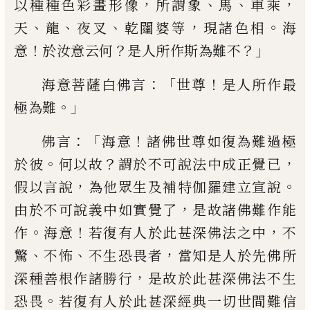
，
、
、
，
以種種色彩畫形像
所謂象
馬
車
乘
、
、
、
，
。
天
龍
夜叉
乾闥婆等
現諸色相
海
！
？
？」
意
於汝
意云何
是人所作斯為難不
：「
！
海意菩薩白佛
言
世尊
是人所作最
。」
極為難
：「
！
佛言
海意
諸
佛世尊如復為難過極
。
？
，
於彼
何以故
謂於不
可說法中成正覺已
，
。
假以言說
為他眾生及
補特伽羅建立宣說
，
由於不可說義中如實
覺了
是故諸佛難作能
。
！
，
作
海意
若復有人
於此甚深佛法之中
不
、
、
，
驚
不怖
不生恐畏者
當知是人於先佛所
，
深種善根作諸勝行
是
故於此甚深佛法不生
。
恐畏
若復有人於此
甚深經典一切世間難信