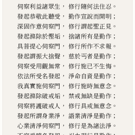
，
。
伺察利益諸眾生
修行隨何法住忍
，
；
發起恭敬此聽受
勤作宣說而開明
，
。
深固作意伺察門
修行謂起聖正見
，
；
發起滌除於慳垢
捨諸所有是勤作
，
。
具菩提心伺察門
修行所作不求報
，
；
發起謂振大捨聲
慈於丐者是勤作
，
。
伺察受用觀無常
修行施已不生悔
，
；
依法所受名發起
淨命自資是勤作
，
。
我真實施伺察門
修行施時無意念
，
；
發起滌除破戒垢
禁戒無缺是勤作
，
。
伺察將護破戒人
修行具戒無意念
，
；
發起所謂身業淨
語業清淨是勤作
，
。
心業清淨伺察門
修行是為諸法淨