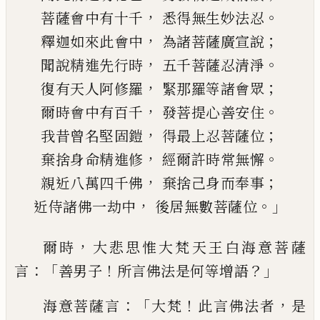
，
。
菩薩會中有十千
悉得無生妙法忍
，
；
釋迦如來此會中
為諸菩薩廣宣說
，
。
聞說精進先行時
五千菩薩忍清淨
，
；
復有天人阿修羅
緊那羅等諸會眾
，
。
爾時會中有百千
發菩提心善安住
，
；
我昔曾名堅固鎧
得最上忍菩薩位
，
。
棄捨身命精進修
經爾許時常無懈
，
；
親近八萬四千佛
棄捨己身而奉事
，
。」
近侍諸佛一劫中
後居無數菩薩位
，
爾時
大悲思惟大梵天王白海意菩薩
：「
！
？」
言
善
男子
所言佛法是何等增語
：
「
！
，
海意菩薩言
大梵
此言佛法者
是