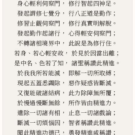
，
。
身心輕利伺察門
修行智起四神足
，
；
發起謂修七覺分
行八正道是勤作
，
。
修習止觀伺察門
修行真實明解脫
，
；
發起勤作起諸行
心得輕安伺察門
，
。
不轉諸相境界中
此說是為修行住
、
，
；
若身
若心輕安故
於見於因當出離
、
，
。
是中名
色若了知
諸聖稱讚此精進
，
；
於我我所若能滅
即解一切所取縛
，
。
現起五蓋悉蠲除
惡作疑惑皆斷滅
，
；
又復能破諸結病
此力除障無所覆
，
。
於慢過慢斷無餘
所作皆由精進力
，
；
遣除一切諸有相
止息一切諸戲論
，
。
斷滅一切煩惱因
智者稱讚此精進
，
；
聞此精進功德已
勇發精進咸稱讚