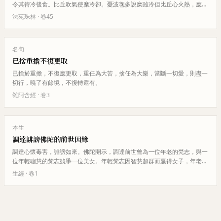
令其待冷後食。比丘吹氣使糜冷卻。憂波毱多說糜雖冷但比丘心火熱，應以
觀水滅心火。又令比丘吐出食物…
法苑珠林
· 卷
45
名句
已捨重擔不復更取
已捨於重擔，不復應更取，重任為大苦，捨任為大樂，當斷一切愛，則盡一
切行，曉了有餘境，不復轉還有。
雜阿含經
· 卷
3
本生
調達誹謗佛陀的前世因緣
調達心懷毒害，誹謗如來。佛陀開示，調達前世曾為一位年老的梵志，與一
位年輕聰慧的梵志競爭一位美女。年輕梵志因智慧超群而贏得女子，年老梵
志因此懷恨，發誓世世相怨。年…
生經
· 卷
1