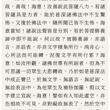
，
！
！
。
哉
善哉
海意
汝善說此菩薩八力
若諸
，
菩薩具是力
者
能於甚深諸佛法中不生驚
。
，
。
怖
又復於佛
法中
隨所聞已皆不生怖
海
！
，
意當知
諸說法
聲皆是分別
若於菩提勝義
。
？
，
諦中即不能說
何以故
彼勝義諦
非語
、
，
。
、
言
非詮表
亦非文字
積集所行
尚非心
，
？
心所法而可能轉
況復文
字有所行邪
海
！
，
，
意
如汝所觀
諸佛世尊有所
說者
但為不
，
可思議一切眾生大悲轉故
乃
於如是甚深法
，
、
、
、
中成正覺已
於無文字
無語
言
無記說
，
，
無詮表法中
為他眾生及補特伽
羅
假以文
。
！
，
字建立宣說
海意
譬如有人知
此虛空
非
，
，
色相故不可見
非對礙故無表了
然於空中