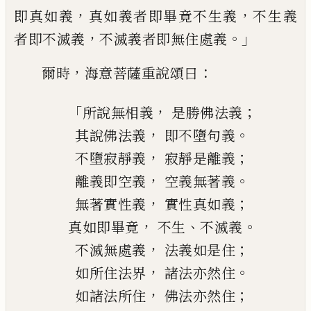
，
，
即真如義
真如義者即
畢竟不生義
不生義
，
。」
者即不滅義
不滅義者
即無住處義
，
：
爾時
海意菩薩重說頌曰
「
，
；
所說無相義
是勝佛法義
，
。
其說佛法義
即不墮句義
，
；
不墮寂靜義
寂靜是離義
，
。
離義即空義
空義無著義
，
；
無著實性義
實性真如義
，
、
。
真如即畢竟
不生
不滅義
，
；
不滅無處義
法義如是住
，
。
如所住法界
諸法亦然住
，
；
如諸法所住
佛法亦然住