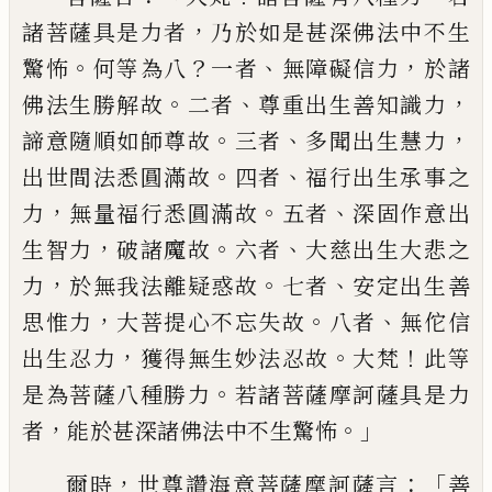
，
諸菩薩
具是力者
乃於如是甚深佛法中不生
。
？
、
，
驚怖
何等為八
一者
無障礙信力
於諸
。
、
，
佛法生勝
解故
二者
尊重出生善知識力
。
、
，
諦意隨順如
師尊故
三者
多聞出生慧力
。
、
出世間法悉圓
滿故
四者
福行出生承事之
，
。
、
力
無量福行悉
圓滿故
五者
深固作意出
，
。
、
生智力
破諸魔故
六者
大慈出生大悲之
，
。
、
力
於無我法離疑惑
故
七者
安定出生善
，
。
、
思惟力
大菩提心不忘
失故
八者
無佗信
，
。
！
出生忍力
獲得無生妙法
忍故
大梵
此等
。
是為菩薩八種勝力
若諸菩
薩摩訶薩具是力
，
。」
者
能於甚深諸佛法中不
生驚怖
，
：「
爾時
世尊讚海意菩薩摩訶薩言
善