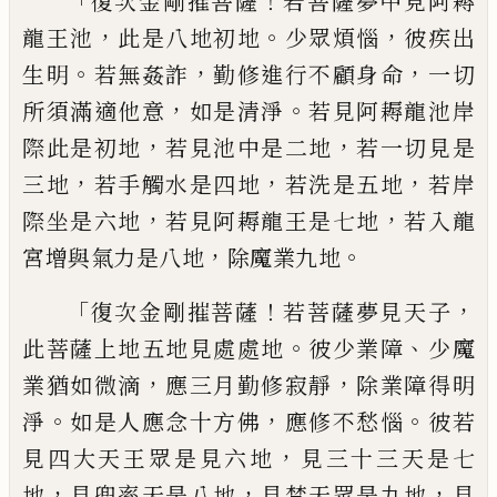
「
！
復次金剛摧菩薩
若菩薩夢中見阿耨
，
。
，
龍王
池
此是八地初地
少眾煩惱
彼疾出
。
，
，
生明
若
無姦詐
勤修進行不顧身命
一切
，
。
所須滿適
他意
如是清淨
若見阿耨龍池岸
，
，
際此是初
地
若見池中是二地
若一切見是
，
，
，
三地
若手
觸水是四地
若洗是五地
若岸
，
，
際坐是六地
若見阿耨龍王是七地
若入龍
，
。
宮增與氣力
是八地
除魔業九地
「
！
，
復次金剛摧菩薩
若菩
薩夢見天子
。
、
此菩薩上地五地見處處地
彼
少業障
少魔
，
，
業猶如微滴
應三月勤修寂靜
除業障得明
。
，
。
淨
如是人應念十方佛
應修不
愁惱
彼若
，
見四大天王眾是見六地
見三十
三天是七
，
，
，
地
見兜率天是八地
見梵天眾是
九地
見