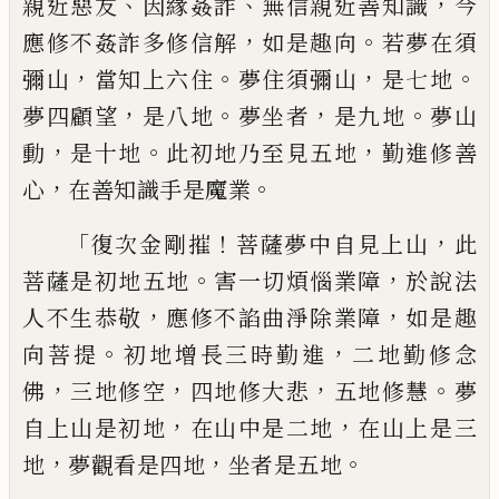
、
、
，
親近惡友
因緣姦詐
無信親近善知識
今
，
。
應修不姦詐
多修信解
如是趣向
若夢在須
，
。
，
。
彌山
當知上
六住
夢住須彌山
是七地
，
。
，
。
夢四顧望
是八地
夢坐者
是九地
夢山
，
。
，
動
是十地
此初地乃至
見五地
勤進修善
，
。
心
在善知識
手
是魔業
「
！
，
復次金剛摧
菩薩夢中自見上山
此
。
，
菩薩是
初地五地
害一切煩惱業障
於說法
，
，
人不生
恭敬
應修不諂曲淨除業障
如是趣
。
，
向菩提
初地增長三時勤進
二地勤修念
，
，
，
。
佛
三地修
空
四地修大悲
五地修慧
夢
，
，
自上山是初地
在山中是二地
在山上是三
，
，
。
地
夢觀看是四
地
坐者是五地