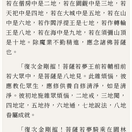
，
，
若在僧房中
是二地
若在園觀中是三地
若
，
，
天祀中是四
地
若在大城中是五地
若在山
，
，
中是六地
若
作閻浮提王是七地
若作轉輪
，
，
王是八地
若
在海中是九地
若在須彌山頂
。
，
是十地
除魔
業不勤精進
應念諸佛菩薩
。
也
「
！
復次金剛摧
菩薩若夢王前若輔相前
，
。
，
若大
眾中
是菩薩是八地見
此雜煩惱
彼
，
，
應教化
眾生
應修供養自修清淨
如是清
。
，
，
，
淨
彼初地
施雜眾煩惱
二地戒
三地聞
，
，
，
，
四地定
五地
持
六地通
七地說法
八地
。
眷屬成就
「
！
復次金剛摧
菩薩若夢騎乘在園林