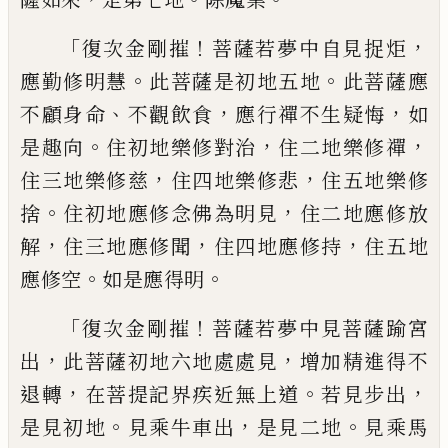
「
！
，
復次金剛摧
菩薩若夢中自見捉炬
。
。
應勤
修明慧
此菩薩是初地五地
此菩薩應
、
，
，
不顧
身命
不觀飲食
應行禪不生疑悔
如
。
，
，
是趣向
住初地樂修對治
住二地樂修禪
，
，
住三地樂
修慈
住四地樂修悲
住五地樂修
。
，
捨
住初地
應修念佛為明見
住二地應修放
，
，
，
解
住三地
應修聞
住四地應修持
住五地
。
。
應修空
如是
應得明
「
！
復次金剛摧
菩薩若夢中見菩薩踰
宮
，
，
出
此菩薩初地六地處處見
增加精進得
不
，
。
，
退轉
在菩提記界疾近無上道
若見步出
。
，
。
是見初地
見乘牛車出
是見二地
見乘馬