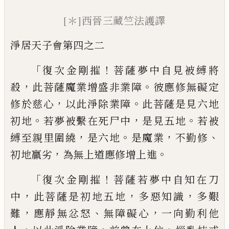
[＊]
西晉三藏竺法護譯
淨居天子會第四之
二
「
！
復次金剛摧
菩薩夢中自見被縛將
，
。
殺
此菩
薩魔業增盛非業障
彼應修無礙定
，
。
修於慈
心
以此淨除業障
此菩薩是見六地
。
，
。
初地
若
夢
被繫在死尸中
是見五地
若被
，
。
，
、
縛至親
里
圍繞
是六地
是魔業
不勤修
，
。
初地羸劣
為
無上道應修增上進
「
！
復次金剛摧
菩薩若夢中自知在刀
，
，
，
中
此菩
薩是初地五地
多惡知識
多艱
，
、
，
難
應靜無忿
怒
無障礙心
一向勤利他