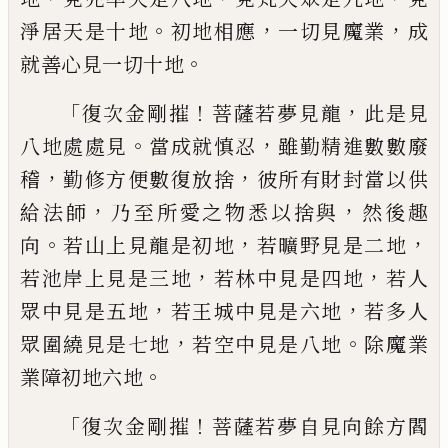
。
，
，
淨居天是十地
初地相應
一切見魔
業
成
。
就善心見一切十地
「
！
，
復次金剛摧
菩薩若夢見龍
此是見
。
，
八地處
處見
當成就
慎
忍
雖勤精進數數廢
，
，
稽
勤
修方便數復放捨
彼所有財封當以供
，
，
給法
師
乃至所愛之物悉以捨與
然後趣
。
，
，
向
若
山上見龍
是
初地
若曠野見是二地
，
，
若池岸
上見是三地
若林中見是四地
若人
，
，
眾中見
是五地
若王城中見是六地
若多人
，
。
眾圍繞
見是七地
若空中見是八地
除魔業
。
業障初
地六地
「
！
復次金剛摧
菩薩若夢自見向餘方閻