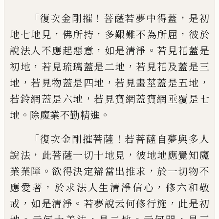
「
！
，
復次金剛摧
菩薩若夢中得蓋
是初
，
，
，
地七地
見
佛所持
多艱難不為所屈
彼於
，
。
說法人不
應起惡意
如是清淨
若見花蓋是
，
，
初地
若見
琉璃蓋是二地
若見花及蓋是三
，
，
，
地
若見物
蓋是四地
若見畫莖蓋是五地
，
若鈴網蓋是
六地
若見寶網蓋寶網垂覆是七
。
。
地
除魔業
不勤精進
「
！
復次金剛摧菩薩
若菩薩自夢與多人
，
，
說法
此菩薩一切十地見
彼地地應覺知魔
。
，
業業
障
欲得決定辯當出推求
於一切物不
，
，
應愛
著
於求法人生清淨信心
修六和敬
，
。
，
戒
如是
清淨
若夢說云何修行施
此是初