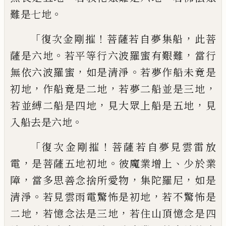
。
難是七地
「
！
，
復次金剛摧
菩薩若自夢
集
船
此菩
。
，
薩是六
地
若平等行六波羅蜜有艱難
當行
，
。
無依六
波羅蜜
如是清淨
若夢作船未竟是
，
，
，
初地
作
船竟是二地
若夢二船並是三地
，
，
若並縛二
船是四地
見大眾上船是五地
見
。
入船去是
六地
「
！
復次金剛摧
菩薩若自夢見雲雷放
，
。
、
電
是菩
薩五地初地
彼魔業增上
少於業
，
，
，
障
當多思
善念捨所愛物
集陀羅尼
如是
。
，
清淨
若見雲
雨電驚怖是初地
若不驚怖是
，
，
二地
若憶念
法是三地
若住山頂憶念是四