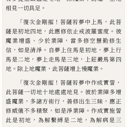
。
相見一切具
足
「
！
，
復次金剛摧
菩薩若夢中上馬
此菩
，
。
薩是初
地四地
此應修依止戒波羅蜜度
彼
、
，
魔業增
盛
少於業障
當多修空慧勤修生
，
。
，
信
如是清
淨
自夢上住馬是初地
夢上行
，
，
馬是二地
夢
上走馬是三地
上莊嚴馬第四
。
，
。
地
除上地魔
業
此菩薩增上慢魔業
「
！
，
復次金剛摧
菩薩若夢中作成實誓
。
此菩薩
一切地十地處處地見
彼於業障多增
，
，
，
盛魔
業
多諸方術行
善修出生三昧
應正
，
。
修威儀
不多積聚
如是淨業障
作成實施誓
，
，
此是初
地
為解繫縛是二地
為解病是三