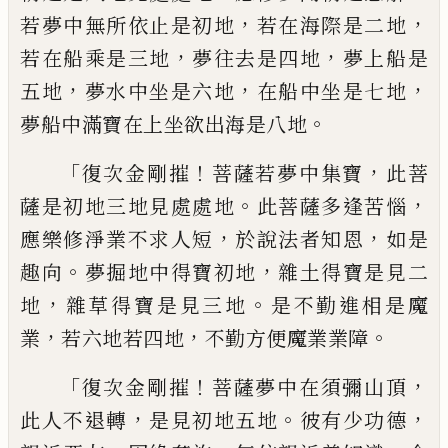
，
，
若夢中
無所依止是初地
若在海際是二地
，
，
若在船
乘是三地
夢往去是四地
夢上船是
，
，
，
五地
夢
水中坐是六地
在船中坐是七地
。
夢船中滿
寶在上坐欲出海是八地
「
！
，
復次金剛摧
菩薩若夢中集寶
此菩
。
，
薩是初
地三地見處處地
此菩薩多逢苦惱
，
，
應樂修
淨業不求人短
於說法者知恩
如是
。
，
趣向
夢
掘地中得寶初地
雜土得寶是見二
，
。
地
雜草
得寶是見三地
是不勤進相是魔
，
，
。
業
若六地
若四地
不勤方便魔業業障
「
！
，
復次金剛摧
菩薩夢中
在
須彌山頂
，
。
，
此人不
退轉
是見初地五地
彼有少功德