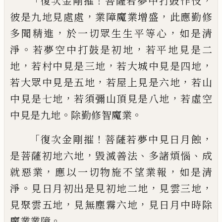
「
！
，
復次金剛摧
菩薩若夢中打鼓作
伎
，
，
彼是九
地見處處
業障魔業增盛
此應勤修
，
，
多聞精
進
於一切眾生生平等心
如是清
。
，
淨
若夢空
中打鼓是初地
若平地見是二
，
，
，
地
若村中見
是三地
若大城中見是四地
，
，
若大眾中見是
五地
若屋上見是六地
若山
，
，
中見是七地
若
須彌山頂見是八地
若虛空
。
。
中見是九地
除
勤修智魔業
「
！
，
復次金剛摧
菩薩若夢中見日月
蝕
，
、
、
是菩薩
初地六地
毀滅善法
多諸煩惱
成
，
，
就惡業
應
以一切物施不望業報
如是清
。
，
，
淨
見日月初
出是見初地二地
見雲三地
，
，
見
聚雲
五地
見
無塵
霧六地
見日月中時除
。
魔業業障