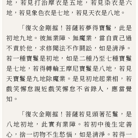
，
，
地
若見打治摩衣
是五地
若見染衣是六
，
，
。
地
若見象色衣是七
地
若見天衣是八地
「
！
，
復次金剛摧
菩薩若夢得寶鬘
此是
。
、
，
初地九
地
彼無業障
無魔業
當自責己過
，
，
。
不責於他
求修聞法不作鬪訟
如是清淨
，
若一種寶鬘
是初地
如是二種乃至
七
種寶鬘
，
，
是七地
若
得轉輪王摩尼寶鬘是八地
若見
。
，
天寶鬘是
九地除魔業
是見初地起業相
若
，
戲笑懈怠
親近戲笑懈怠不省錄人
應當覺
。
知
「
！
，
復次金剛摧
菩薩若見頭著花鬘
是
，
。
八地初
地
此實有業障
若初中後生定善
，
，
。
心
捨一切
物不生愁惱
如是清淨
若得一