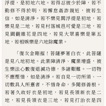
，
。
，
浮提
是初地六地
若得忍彼少於障
若不
，
，
勤修不
得於明
若懈怠姦詐親近
彼若生
，
。
，
信
如是清
淨
若不樂見閻浮提是初地
若
，
，
樂見是二地
若見村落城邑可愛是三地
若
，
見園觀雜花
是四地
若見大眾喜樂是第五
，
。
地
若相娛樂
是六地除魔業
「
！
，
復次金剛摧
菩薩夢著白衣
此菩薩
。
、
，
是見八
地初地
此業障清淨
魔業增盛
彼
，
。
生樂法心
數復退減功德
多諸艱難
一切物
，
。
、
不應慳惜
如是清淨
若自見一切所須
一
，
，
。
切敷具人所
憙者
不惜身命
多聞修善根
，
若著久故好衣
是初地
若見長領新衣是二
，
，
地
若見長領衣
是三地
若見打治衣是四