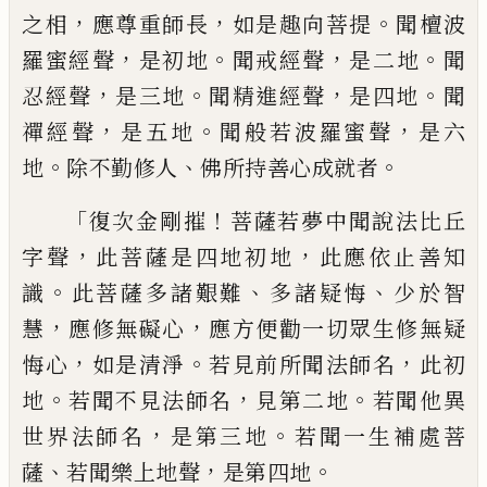
，
，
。
之相
應尊重師長
如是趣向菩
提
聞檀波
，
。
，
。
羅蜜經聲
是初地
聞戒經聲
是二
地
聞
，
。
，
。
忍經聲
是三地
聞精進經聲
是四地
聞
，
。
，
禪經聲
是五地
聞般若波羅蜜聲
是六
。
、
。
地
除
不勤修人
佛所持善心成就者
「
！
復次金剛摧
菩薩若夢中聞說法比丘
，
，
字聲
此菩薩是四地初地
此應依止善知
。
、
、
識
此菩
薩多諸艱難
多諸疑悔
少於智
，
，
慧
應修無礙
心
應方便勸一切眾生修無疑
，
。
，
悔心
如是清
淨
若見前所聞法師名
此初
。
，
。
地
若聞不見法
師名
見
第二地
若聞他異
，
。
世界法師名
是
第三地
若聞一生補處菩
、
，
。
薩
若聞樂上地聲
是第四地