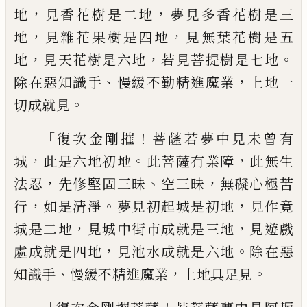
，
，
地
見香花樹
是二地
夢見多香花樹是三
，
，
地
見雜花果樹
是四地
見無葉花樹是五
，
，
。
地
見天花樹是六
地
若見菩提樹是七地
、
，
除在惡知識手
慢緩
不勤精進魔業
上地一
。
切成就見
「
！
復次金剛摧
菩薩若夢中見未曾有
，
。
，
城
此是
六地初地
此菩薩有業障
此無生
，
、
，
法忍
先修
堅固三昧
空三昧
無礙心極苦
，
。
，
行
如是清淨
夢見初
起
城是初地
見作竟
，
，
城是二地
見城
中街市成就是三地
見遊戲
，
。
處成就是四地
見池水成就是六地
除在惡
、
，
。
知識手
慢緩不
精進魔業
上地具足見