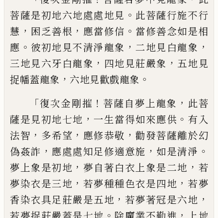
。
菩薩是
初地六地處處地見
此菩薩行施不行
，
，
。
慧
困
乏善根
應當修信
當修善念如是相
。
，
，
應
彼
初地見不清淨龍象
二地見白龍象
，
，
三地見
六牙白龍象
四地見莊嚴
象
五地見
，
。
捉幡蓋
龍象
六地見歡戲龍
象
「
！
，
復次金剛摧
菩薩自夢上龍象
此菩
，
。
薩是見
初地七地
一生當得如來應供
有入
，
，
，
法智
多
希望
應修恭敬
勸發菩薩離於幻
，
，
。
偽姦詐
應
處處知足修適意施
如是清淨
，
，
夢上象是初
地
夢自著白衣上象是二地
若
，
，
夢染衣是三
地
若夢種種色衣是四地
若夢
，
，
香染衣具足
莊
嚴是五地
若夢著冠是六地
。
，
若夢捉莊嚴
蓋是七地
除魔業不勤進
上地