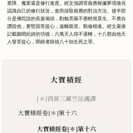
業障、魔業還是修行進度。經文強調菩薩應根據夢境徵兆
認識自己的修行狀況，進而採取相應的對治方法。後半部
分是佛陀說的長篇偈頌，勸勉菩薩不應輕視眾生、不應自
讚毀他，要堅固菩提心，遠離親里、勤修精進。經文最後
記載聽聞此經的功德：六萬天人得不退轉，十八那由他天
人發菩提心，聞經者除捨八十劫生死之罪。
大寶積經
[＊]西晉三藏竺法護譯
大寶積經卷[＊]第十六
大寶積經
卷
[＊]
第十六