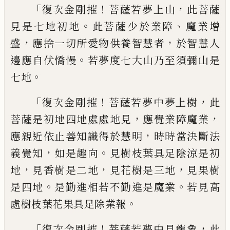
「
！
，
復次金剛摧
菩薩若夢上山
此菩薩
。
、
見是七
地初地
此菩薩少於業障
魔業增
，
，
盛
應捨一
切所愛物供養智慧者
於智慧人
。
邊應自伏
憍慢
若夢度七大山乃至須彌山是
。
七地
「
！
，
復次金剛摧
菩薩若夢中夢上樹
此
，
，
菩薩是
初地四地處處地見
應覺業障魔業
，
應親近
依止善知識得於慧明
時時當決斷法
，
。
義覺
知
如是趣向
見樹枝葉具足陰涼是初
，
，
，
地
見
香樹是二地
見花樹是三地
見果樹
。
。
是四地
是勤進相若不勤進是魔業
若見高
。
處樹枝
葉花果具足除業報
「
！
，
復次金剛摧
菩薩若夢中見龍象
此