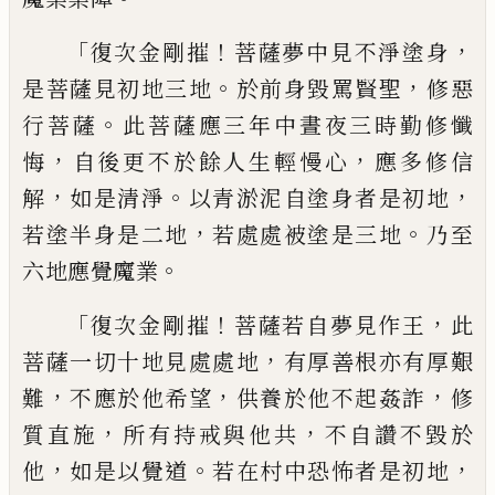
「
！
，
復次金剛摧
菩薩夢中見不淨塗身
。
，
是菩薩
見初地三地
於前身毀罵賢聖
修惡
。
行菩薩
此菩薩應三年中晝夜三時勤修懺
，
，
悔
自後
更不於餘人生輕慢心
應多修信
，
。
，
解
如是清
淨
以青淤泥自塗身者是初地
，
。
若塗半身是
二地
若處處被塗是三地
乃至
。
六地應覺魔
業
「
！
，
復次金剛摧
菩薩若自夢見作王
此
，
菩薩一
切十地見處處地
有厚善根亦有厚艱
，
，
，
難
不
應於他希望
供養於他不起姦詐
修
，
，
質直施
所有持戒與他共
不自讚不毀於
，
。
，
他
如是以
覺道
若在村中恐怖者是初地