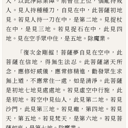
，
。
，
人
以此淨除業障
前曾在上位
惱亂持戒
。
，
，
人
見人持種種刀
自
見在中
此菩薩初地
。
，
。
見
若見人持一刀在中
是第二地
見捉杖
，
。
，
在中
是見三地
若見捉石
在中
此見四
。
，
。
。
地
見在空手眾中住
是五地
除
魔業
「
！
，
復次金剛摧
菩薩夢自見在空中
此
，
。
菩
薩在信地
得無生法忍
此菩薩諸天所
，
，
，
念
應
修好威儀
應常修精進
勸發眾生求
，
，
。
無上道
不應常住一處
如是清淨
此菩薩
。
，
是初地七
地見處處地
若見虛空中行施
此
。
，
。
是初地
若
空中見仙人
此見第二地
若見
，
。
，
。
沙門
此見第
三地
若見龍
第四地
若見
，
。
，
。
天
第五地
若見梵
天
是第六地
若見菩
，
。
。
薩如來
是第七地
除魔
業