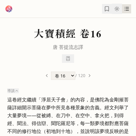
跳到主要內容
大寶積經
卷16
唐
菩提流志
譯
/
120
導讀
這卷經文繼續「淨居天子會」的內容，是佛陀為金剛摧菩
薩詳細開示菩薩在夢中所見各種景象的含義。經文列舉了
大量夢境——從被縛、在刀中、在空中、拿火把，到得
經、聞法、得信辯、聞陀羅尼等，每一類夢境都對應菩薩
不同的修行地位（初地到十地），並說明該夢境反映的是