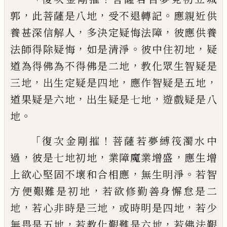
，
，
。
郭
此菩
薩是八地
受不退轉記
應親近供
，
，
養甚深信
解人
多決定疑悔法障
彼應供養
，
。
，
法師得除
疑悔
如是清淨
彼中住初地
疑
，
道為得佛為
不得佛是二地
教
化眾生智疑是
，
，
，
三地
出生
定疑是四地
應作智疑是五地
，
，
道果疑是六
地
出生疑是七地
遊戲疑是八
。
地
「
！
復次金剛摧
菩薩若夢縛筏濁水中
，
，
，
過
彼是
七地初地
業障魔業增盛
應生增
，
。
上欲心堅
固不壞和合相應
無生明淨
若智
，
方便艱難
是初地
若欲修勤善身懈怠是二
，
，
，
地
若心非
時是三地
或時明是四地
若少
，
，
無畏是五地
若教化艱難是六地
若佛法艱