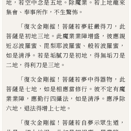
，
。
。
地
若空中念
是五地
除魔業
若上地龍來
、
，
。
集會
奉事所作
不生驚怖
「
！
，
復次金剛摧
菩薩若夢莊嚴得刀
此
。
，
菩薩是
初地三地
此魔業業障增盛
彼應親
、
、
，
近忍波
羅蜜
毘梨耶波羅蜜
般若波羅蜜
。
，
如是清淨
若是垢膩刀是初地
得無垢刀是
，
。
二地
得利
刀是三地
「
！
，
復次金剛摧
菩薩若夢中得器物
此
，
。
菩薩是
七地
如是相應當修行
彼不定有魔
，
，
。
業業障
應勤行四攝法
如是清淨
應淨除
，
。
六地
退法
得增上七地
「
！
，
復次金剛摧
菩薩若自夢示眾
生道