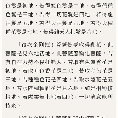
，
，
色鬘是初地
若得惡色鬘是二地
若得種種
，
，
色鬘是三地
若得一切花鬘是四地
若得龍
，
，
花鬘是五地
若得天花鬘是六地
若得天種
，
。
種花鬘是七
地
若得雜天人花鬘是八地
「
！
，
復次金剛摧
菩薩若夢取得亂花
此
。
，
菩薩是
見六地初地
此菩薩應勸化菩薩
若
。
有自在
力勢不侵抂餘人
若取有色無香花是
，
，
初地
若取有色香花是二地
若取金色花是
，
，
三地
若種種色花是四地
若取水陸花是五
，
。
地
若
水陸種種雜花是見六地
如是相勤修
。
，
精進
若魔業若上地若四地
一切適意龍所
。
持來