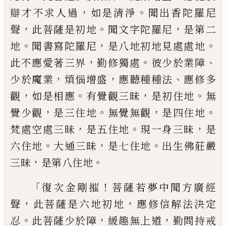
，
。
辯才不求
人過
如是清淨
聞出香陀羅尼
，
。
，
聲
此菩薩是
初地
聞文字陀羅尼
是第二
。
，
。
地
聞書寫陀
羅尼
是八地初地見處處地
，
。
、
此不應愛著三
界
勤修獨處
彼少於業障
，
，
、
少於魔業
煩惱增
盛
應聽種種法
應修多
，
。
，
。
觀
如是相應
有覺觀
三昧
是初住地
無
，
。
，
。
覺少觀
是三住地
無覺無
觀
是四住地
，
。
，
梵處空處三昧
是五住地
現一
身三昧
是
。
，
。
六住地
大通三昧
是七住地
出生
佛莊嚴
，
。
三昧
是第八住地
「
！
復次金剛摧
菩薩
若夢中聞方廣經
，
，
聲
此菩薩是六地初地
應
修信解法決定
。
，
，
忍
此菩薩少於障
緩趣無上
道
勤問持戒