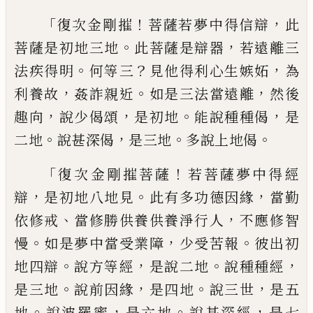
「
！
，
復次金剛摧
菩薩若夢中得信辯
此
。
，
菩薩是
初地三地
此菩薩是辯器
若遠離三
。
？
，
法疾得
明
何等三
見他得利心生嫉妬
為
，
。
，
利養故
姦
詐親近
如是三法當遠離
然後
，
，
。
，
趣向
說少偈
頌
是初地
能說種種偈
是
。
，
。
。
二地
說甚深偈
是
三地
多說上地偈
「
！
復次金剛摧菩薩
若菩薩夢中得經
，
。
，
辯
是初
地八地見
此有多功德因緣
當勤
、
，
依修戒
當
修勝供養供養淨行人
不應修智
。
，
。
慢
如是夢
中當受業障
少受苦報
彼出初
。
，
。
，
地四辯
說方
等經
是說二地
說種種經
。
，
。
，
是三地
說前因緣
是四地
說三世
是五
。
，
。
，
地
說波羅蜜
是六地
說
甚深經
是七