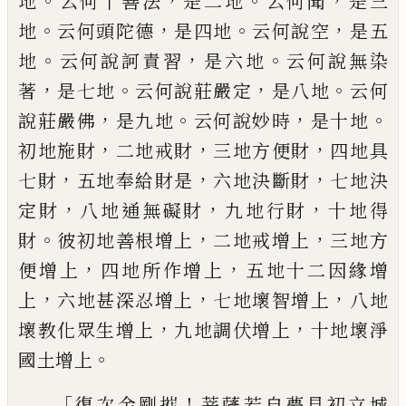
。
，
。
，
地
云何十
善法
是二地
云何聞
是三
。
，
。
，
地
云何頭陀德
是
四地
云何說空
是五
。
，
。
地
云何說訶責習
是六
地
云何說無染
，
。
，
。
著
是七地
云何說莊嚴定
是
八地
云何
，
。
，
。
說莊嚴佛
是九地
云何說妙時
是
十地
，
，
，
初地施財
二地戒財
三地方便財
四地
具
，
，
，
七財
五地奉給財是
六地決斷財
七地決
，
，
，
定財
八地通無礙財
九地行財
十地得
。
，
，
財
彼
初地善根增上
二地戒增上
三地方
，
，
便增上
四地所作增上
五地十二因緣
增
，
，
，
上
六地
甚
深忍增上
七地壞智增上
八地
，
，
壞教化眾生
增上
九地調伏增上
十地壞淨
。
國土增上
「
！
復次金剛摧
菩薩若自夢見初立城