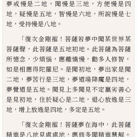
，
，
夢戒慢是
二地
聞慢是三地
方便慢是四
，
，
，
地
疑慢是五
地
智慢是六地
所說慢是七
，
。
地
受持慢是八
地
「
！
復次金剛摧
菩薩若夢中聞某世界某
，
。
菩薩
聲
此菩薩是五地初地
此菩薩為菩薩
，
，
，
，
所憶
念
少煩惱
應離憍慢
勸多人修智
。
，
如是相應
得陀羅尼
是聞初地
夢出家是聞
，
，
，
二地
夢苦
行是三地
夢道場降魔是四地
。
夢覺道是五
地
聞見上多聞見不定羸劣善心
，
，
是見初地
住於疑心是二地
退心放逸是三
，
，
。
地
增上放
逸是四地
多定是五地
「
！
，
復次金剛摧
菩薩夢在海中
此菩薩
，
。
精進是
八地見處處地
應修多聞精進慧解