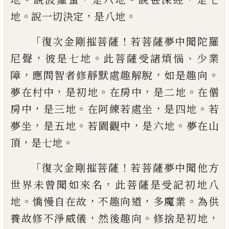
。
，
。
地
說一切決定
是八地
「
！
復次金剛摧菩薩
若菩薩夢中聞陀羅
，
。
、
尼聲
彼是七地
此菩薩受諸煩惱
少業
，
，
。
障
應問智
者修靜默處趣解脫
如是趣向
，
。
，
。
夢在村中
是
初地
在房中
是二地
在僧
，
。
，
。
房中
是三地
在阿
練若處坐
是四地
若
，
。
，
。
夢坐
是五地
若園觀中
是六地
夢在山
，
。
頂
是七地
「
！
復次金剛摧菩薩
若菩薩夢中聞他方
，
世界
未曾聞如來名
此菩薩是受記初地八
。
，
，
。
地
憍
慢自在故
不趣向道
多魔業
為供
，
。
，
養故修不
淨威儀
然後趣向
修
捨
是初地