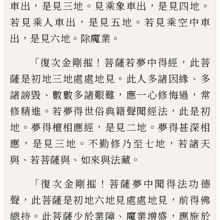
，
。
，
。
車
出
是見三地
見乘象車出
是見四地
，
。
若見乘
人車出
是見五地
若見乘空中車
，
。
。
出
是見六
地
除魔業
「
！
，
復次金剛摧
菩薩若夢中得經
此菩
。
、
薩是初
地三地處處地見
此人多諸因緣
多
、
，
，
諸謗毀
數數多諸艱難
應一心修悔過
常
。
，
修精進
若
夢得世俗典籍聲聞經法
此是初
。
，
。
地
夢得檀
相應經
是見二地
夢得甚深相
，
。
，
應
是見三
地
不勤修乃至七地
若諸天
、
、
。
與
若菩薩與
如
來與
法
藏
「
！
復次金剛摧
菩薩夢中聞得法功德
，
，
聲
此菩
薩是初地六地見處處地見
前得佛
。
、
，
總持
此
菩薩少於業障
魔業增盛
應施於