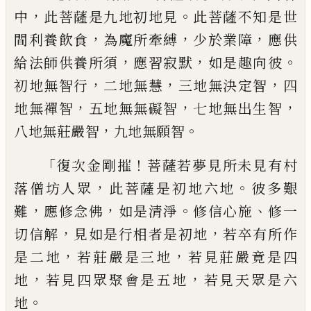
，
。
中
此菩
薩是九地初地見
此菩薩不知是世
，
，
，
間利養
飲食
為魔所牽縛
少於業障
應供
，
，
。
給法師供
養所須
應習寂默
如是趣向彼
，
，
，
初地無智行
二地無慧
三地無決定智
四
，
，
，
地無禪智
五地
無無礙智
七地無出生智
，
。
八地無莊嚴智
九
地無願智
「
！
復次金剛摧
菩薩若
夢
見所未見有村
，
。
落僧
坊人眾
此菩薩是初地六地
彼多艱
，
，
。
、
難
應修
念佛
如是清淨
修信心施
修一
，
，
切信解
見如
是行相者是初地
若卒有所作
，
，
是二地
若莊
嚴是三地
若見莊嚴竟是四
，
，
地
若見四眾聚
會是五地
若見天眾是六
。
地