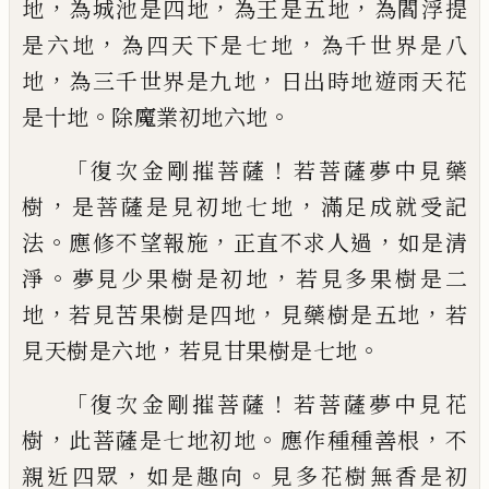
，
，
，
地
為城池
是四地
為王是五地
為閻浮提
，
，
是六地
為四
天下是七地
為千世界是八
，
，
地
為三千世界
是九地
日出時地遊雨天花
。
。
是十地
除魔業
初地六地
「
！
復次金剛摧菩薩
若菩薩夢中
見藥
，
，
樹
是菩薩是見初地七地
滿足成就受
記
。
，
，
法
應修不望報施
正直不求人過
如是清
。
，
淨
夢見少果樹是初地
若見多果樹是二
，
，
，
地
若見苦果樹是四地
見藥樹是五地
若
，
。
見天
樹是六地
若見甘果樹是七地
「
！
復次金剛摧菩薩
若菩薩夢中見花
，
。
，
樹
此菩
薩是七地初地
應作種種善根
不
，
。
親近四眾
如是趣向
見多花樹無香是初