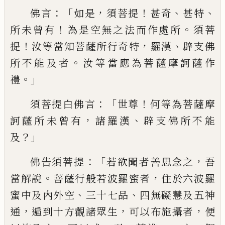
：「
，
！
、
、
佛言
如是
須菩提
甚奇
甚特
！
。
所未曾有
為是空無之法而作處所
須
菩
！
，
、
提
汝等當知菩薩所行奇特
羅漢
辟支佛
。
所不能及者
汝等當應為菩薩摩訶薩作
。」
禮
：「
！
須菩提白佛言
世尊
何等為菩薩摩
，
、
訶薩所
未曾有
諸羅漢
辟支佛所不能
？」
及
：「
，
佛告須菩
提
若欲聞者善思念之
吾
。
，
當解說
菩薩行
般若波羅蜜者
住於六波羅
、
、
蜜中及內外空
三十七品
四無礙慧及五神
，
，
，
通
遍到十方觀
諸眾生
可以布施攝者
便