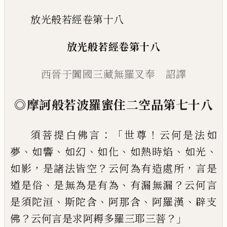
放光般若經卷第十八
放光般若經
卷第十八
西晉于闐國三藏無羅叉
奉 詔譯
◎
摩訶般若波羅蜜
住二空品第七十八
：「
！
須菩提白佛言
世尊
云何是法如
、
、
、
、
、
、
夢
如響
如
幻
如化
如熱時焰
如光
，
？
，
如影
是諸法皆空
云
何為有造處所
言是
、
、
？
道是俗
是無為是有為
有漏無漏
云何言
、
、
、
、
是須陀洹
斯陀含
阿那含
阿羅漢
辟支
？
？」
佛
云何言是求阿耨多羅三耶
三菩