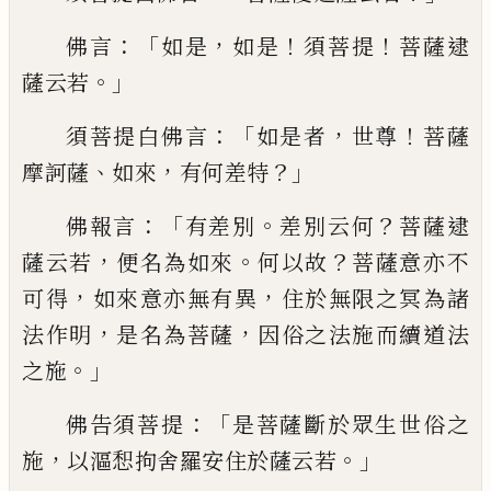
：「
，
！
！
佛言
如是
如是
須菩提
菩薩逮
。」
薩云若
：「
，
！
須
菩提白佛言
如是者
世尊
菩薩
、
，
？」
摩訶薩
如來
有何差
特
：「
。
？
佛報言
有差別
差別云何
菩薩
逮
，
。
？
薩云若
便名為如來
何以故
菩薩意亦不
，
，
可得
如來意亦無有異
住於無限之冥為諸
，
，
法作明
是名為菩薩
因俗之法施而續道法
。」
之施
：「
佛告須菩提
是菩薩斷於眾生世俗之
，
。」
施
以漚惒拘舍羅安住於薩云若