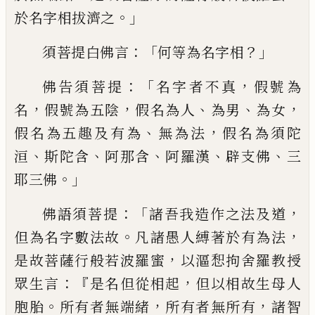
。」
於名字相拔
濟之
：「
？」
須
菩
提白佛言
何等為名字相
：「
，
佛告
須菩提
名字者不真
假號為
，
，
、
、
，
名
假號為五陰
假名為人
為男
為女
、
，
假名為五趣及有為
無
為法
假名為須陀
、
、
、
、
、
洹
斯陀含
阿那含
阿羅漢
辟支佛
三
。」
耶三佛
：「
，
佛語須菩提
諸吾我造作
之法及道
。
，
但為名字數法故
凡諸愚人縛著
於有為法
，
是故菩薩行般若波羅蜜
以漚惒
拘舍羅教授
：『
，
眾生言
是名但從相起
但以相
故生母人
。
，
，
胞胎
所有者無端緒
所有者無所
有
諸智