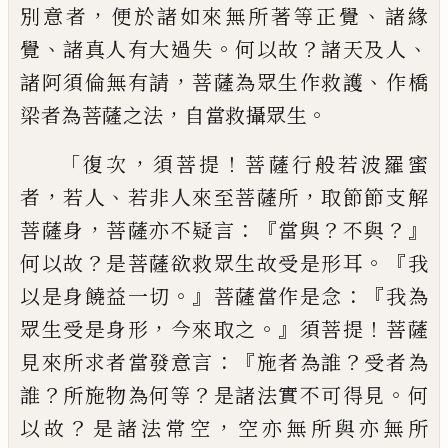
，
、
別意者
便於諸如來無所著等正覺
諸
緣
、
。
？
、
覺
諸真人有大過失
何以故
諸天及人
，
、
諸
阿須倫無有
請
菩薩為眾生作救護
作橋
，
。
梁
者為菩薩之法
自當救攝眾生
「
，
！
復次
須菩提
菩薩行般若波羅蜜
，
、
，
者
若人
若非人來至菩
薩所
取節節支解
，
：『
？
？』
菩薩身
菩薩亦不疑言
當
與
不與
？
。『
何以故
是菩薩欲救眾生故受是形
耳
我
。』
：『
以是身饒益一切
菩薩當作是念
我為
，
。』
！
眾生受是身形
今來取之
須菩提
菩薩
：『
？
見來
所求者當發意言
施者為誰
受者為
？
？
。
誰
所施
物為何等
是諸法實不可得見
何
？
，
以故
是諸
法常空
空亦無所與亦無所