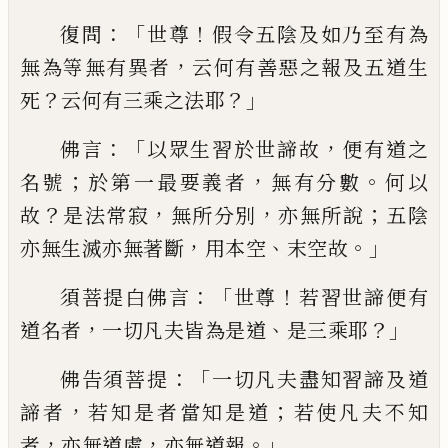
：「
！
復問
世尊
假令五陰及如乃至有
為
，
無為等無有異者
云何有善惡之報及五
道生
？
？」
死
云何有三乘之法耶
：「
，
佛言
以眾生
習於世諦故
便有道之
；
，
。
名號
於第一最要義
者
無有分數
何以
？
，
，
；
故
是法常寂
無所分別
亦
無所說
五陰
，
、
。」
亦無生滅亦無著斷
用本空
末
空故
：「
！
須菩提白佛言
世尊
若習世諦便有
，
、
？」
道名者
一切凡夫皆為是道
是三乘耶
：「
佛告
須菩提
一切凡夫盡知
習
諦及道
，
；
諦者
若知
是者當知是道
若使凡夫不知
，
，
。」
者
亦無道處
亦無道報