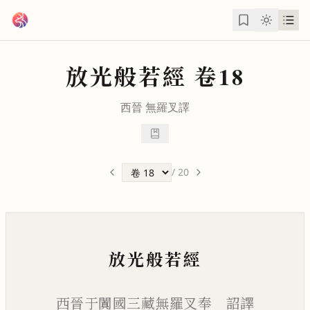
跳到主要內容
放光般若經
卷18
西晉
無羅叉
譯
/
20
放光般若經
西晉于闐國三藏無羅叉奉 詔譯