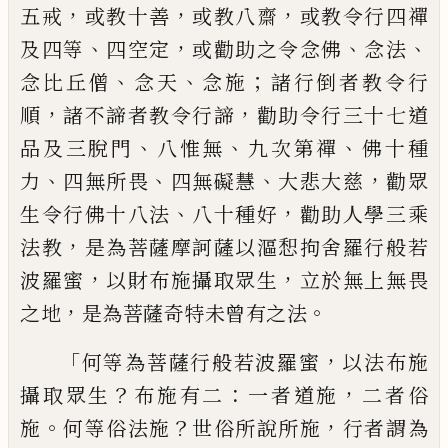
，
，
，
五戒
或教十善
或教八齋
或教令行四禪
、
，
、
、
及四等
四空定
或勸助之令
念佛
念法
、
、
；
念比丘僧
念天
念施
諸行倒者教
令行
，
，
順
諸不諦者教令行諦
勸助令行三十
七道
、
、
、
品及三脫門
八惟無
九次第禪
佛十種
、
、
、
，
力
四無所畏
四無礙慧
大悲大慈
勸眾
、
，
生令
行佛十八法
八十種好
勸助人學三乘
，
法教
是為菩薩摩訶薩以漚惒拘舍羅行般若
，
，
波羅
蜜
以財布施攝取眾生
立於無上無畏
，
。
之地
是為菩薩奇特未曾有之法
「
，
何等為菩薩行
般若波羅蜜
以法布施
？
：
，
攝取眾生
布施有二
一者道施
二者俗
。
？
，
施
何等俗法施
世俗所說
所施
行者謂為