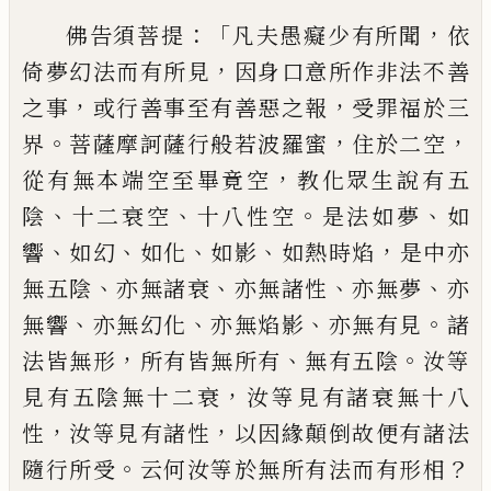
：「
，
佛告須菩提
凡夫愚癡少有所聞
依
，
倚
夢幻法而有所見
因身口意所作非法不善
，
，
之事
或行善事至有善惡之報
受罪福於三
。
，
，
界
菩薩摩訶薩行般若波羅蜜
住於二空
，
從
有無本端空至畢竟空
教化眾生說有五
、
、
。
、
陰
十
二衰空
十八性空
是法如夢
如
、
、
、
、
，
響
如幻
如化
如
影
如熱時焰
是中亦
、
、
、
、
無五陰
亦無諸衰
亦無
諸性
亦無夢
亦
、
、
、
。
無響
亦無幻化
亦無焰影
亦
無有見
諸
，
、
。
法皆無形
所有皆無所有
無有五
陰
汝等
，
見有五陰無十二衰
汝等見有諸衰
無十八
，
，
性
汝等見有諸性
以因緣顛倒故便
有諸法
。
？
隨行所受
云何汝等於無所有法而
有形相