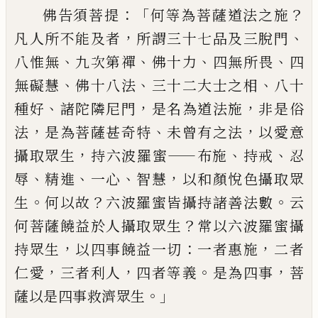
：「
？
佛告須菩
提
何等為菩薩道法之施
，
、
凡人所不能及者
所謂三十七品及三脫門
、
、
、
、
八惟無
九次第禪
佛十力
四無所畏
四
、
、
、
無礙慧
佛十八法
三十二
大士之相
八十
、
，
，
種好
諸陀隣尼門
是名為道
法施
非是俗
，
、
，
法
是為菩薩甚奇特
未曾有之
法
以愛意
，
——
、
、
攝取眾生
持六波羅蜜
布施
持戒
忍
、
、
、
，
辱
精進
一心
智慧
以和顏悅色攝取眾
。
？
。
生
何以故
六波羅蜜皆攝持諸善法數
云
？
何菩
薩饒益於人攝取眾生
常以六波羅蜜攝
，
：
，
持
眾生
以四事饒益一切
一者惠施
二者
，
，
。
，
仁愛
三者利人
四者等義
是為四事
菩
。」
薩以是四
事救濟眾生