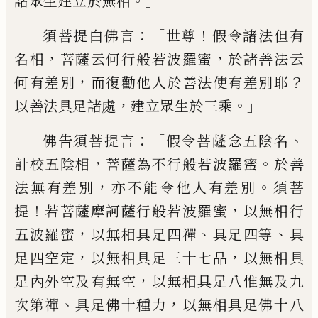
。」
諸眾生建立於無相
：「
！
須
菩提白佛言
世尊
假令諸法但有
，
，
名相
菩
薩云何行般若波羅蜜
於諸善法云
，
？
何有差
別
而復勸
他
人於善法使有差別耶
，
。」
以善法
具足諸處
建立眾生於三乘
：
「
、
佛告須菩提言
假令菩薩念五陰名
，
。
計
校五陰相
菩薩為不
行般若波羅蜜
於善
，
。
法無有差別
亦不能令
他人有差別
須菩
！
，
提
若菩薩摩訶薩行般若
波羅蜜
以無相行
，
、
、
五波羅蜜
以無相具足四
禪
具足四等
具
，
，
足四空定
以無相具足三十
七品
以無相具
，
足內外空及有無空
以無相
具足八惟無及九
、
，
次第禪
具足佛十種力
以
無相具足佛十八