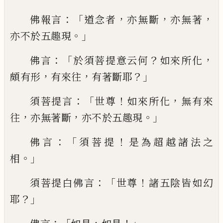
：「
，
，
，
佛報
言
道念者
亦無斷
亦無著
。」
亦不於五趣現
：「
？
，
佛
言
於須菩提意云何
如來所化
，
，
？」
頗有形
有來
往
有著斷耶
：「
！
，
須菩提言
世尊
如來所化
無
有來
，
，
。」
往
亦無著斷
亦不於五趣現
：「
！
佛言
須
菩提
是為超越諸法之
。」
相
：「
！
須菩提白佛言
世
尊
諸五陰皆如幻
？」
耶