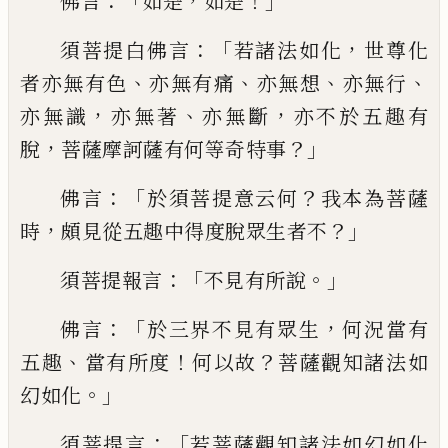
：「
，
！」
佛言
如是
如是
：「
，
須菩
提白佛言
若諸法如化
世尊化
、
、
、
、
者亦無有色
亦無有痛
亦無想
亦無行
，
、
，
亦無識
亦無著
亦
無斷
亦不於五趣有
，
？」
脫
菩薩摩訶薩有何等
奇特事
：「
？
佛言
於須菩提意云何
我本為菩
薩
，
？」
時
頗見從五趣中得度脫眾生者不
：「
。」
須菩
提報言
不見有所說
：「
，
佛言
於三界不見有眾
生
何況當有
、
！
？
五趣
當有所度
何以故
菩薩
觀知諸法如
。」
幻如化
：「
須菩提言
若菩薩觀知
諸法如幻如化