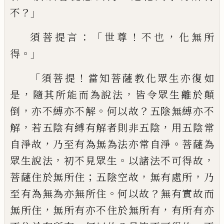
？」
不
：「
！
，
須菩提言
世
尊
不也
化無所
。」
得
「
！
須菩提
當知菩薩教化眾
生亦復如
，
，
是
隨其所能而為說法
皆令眾生
離於顛
，
。
？
倒
亦不縛亦不解
何以故
五陰無
縛亦不
，
，
解
若五陰有縛有解者則非五陰
用
五陰常
，
。
自淨故
乃至有為無為法亦常自淨
菩薩為
，
。
，
眾生說法
初不見眾生
以諸法不可
得故
；
，
，
菩薩住於無所住
五陰空故
無有處所
乃
。
？
至有為無為亦無所住
何以故
無有實故
而
，
，
無所住
無所有亦不住於無所有
有所有
亦