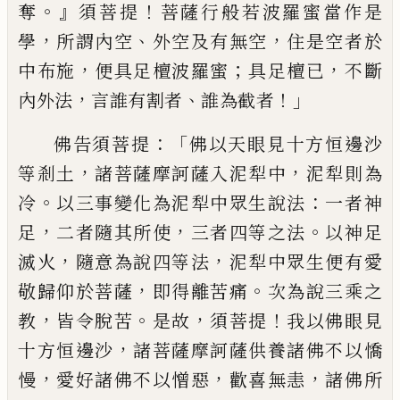
。』
！
奪
須菩提
菩薩
行般若波羅蜜當作是
，
、
，
學
所謂內空
外空及
有無空
住是空者於
，
；
，
中布施
便具足檀波羅
蜜
具足檀已
不斷
，
、
！」
內外法
言誰有割者
誰為
截者
：「
佛告須菩提
佛以天眼見十方恒邊沙
，
，
等剎土
諸菩薩摩訶薩入泥犁中
泥犁則為
。
：
冷
以三事變化為泥犁中眾生說法
一者神
，
，
。
足
二者隨其所
使
三者四等之法
以神足
，
，
滅
火
隨意為說四等法
泥犁中眾生便有愛
，
。
敬
歸仰於菩薩
即得離苦痛
次為說三乘之
，
。
，
！
教
皆令脫苦
是故
須菩提
我以佛眼見
，
十方恒
邊沙
諸菩薩摩訶薩供養諸佛不以憍
，
，
，
慢
愛
好諸佛不以憎惡
歡喜無恚
諸佛所