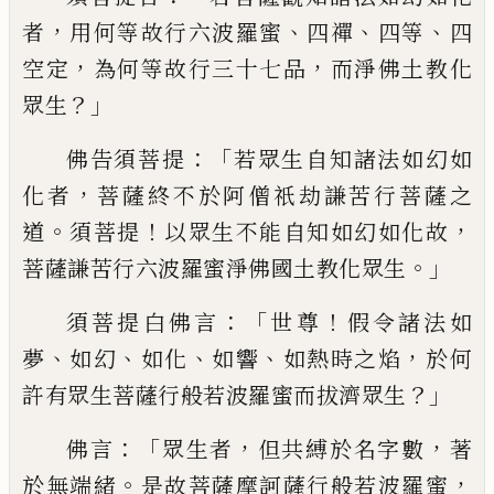
，
、
、
、
者
用何等故行六波羅蜜
四
禪
四等
四
，
，
空定
為何等故行三十七品
而淨
佛土教化
？」
眾生
：「
佛告須菩提
若眾生自知諸
法如幻如
，
化者
菩薩終不於阿僧祇劫
謙
苦
行菩薩之
。
！
，
道
須菩提
以眾生不能自知如幻
如化故
。」
菩薩謙苦行六波羅蜜淨佛國土教
化眾生
：「
！
須菩提白佛言
世尊
假令諸法如
、
、
、
、
，
夢
如幻
如化
如
響
如熱時之焰
於何
？」
許有
眾生菩薩行般若波羅蜜而拔濟眾生
：
「
，
，
佛言
眾生者
但共縛於名字數
著
。
，
於無端緒
是
故菩薩摩訶薩行般若波羅蜜