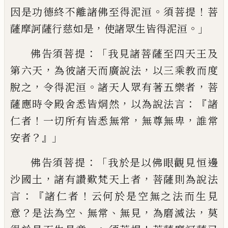
。
！
因是功德終不離諸佛至
得泥洹
須菩提
菩
，
。」
薩摩訶薩行慈如是
使
諸眾生皆得泥洹
：「
佛告須菩提
我見諸菩薩
至四天王及
，
，
第六天
為彼諸天而廣說法
以
三乘教而度
，
。
，
脫之
令得泥洹
諸天人眾有著
五樂者
菩
，
：『
薩應時令殿舍悉皆
烔
然
以為說
法言
諸
！
，
，
仁者
一切所有皆悉無常
無尊無卑
誰常
？』」
安者
：「
佛告須菩提
我於是以佛眼觀見
恒邊
，
，
沙國土
諸有讚歎梵天上者
菩薩則為
說法
：『
！
言
諸仁者
云何於是空無之法而生見
？
、
、
，
，
意
是法為空
無常
無見
為
磨
滅法
莫