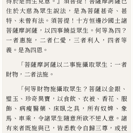
。』
！
得於是
而生見意
須菩提
菩薩摩訶薩已
，
、
住於大慈
為眾生說法
是為菩薩甚奇
甚
、
。
！
特
未曾有法
須菩提
十方恒邊沙國土諸
，
。
？
菩薩摩訶薩
以
四事饒益眾生
何等為四
，
，
，
一者惠施
二者仁
愛
三者利人
四者等
。
。
義
是為四恩
「
：
菩薩摩訶
薩以二事施攝取眾生
一者
，
。
財物
二者法施
「
？
、
何等財物施攝取眾生
菩薩以金銀
、
，
、
、
、
璧玉
珍
奇異寶
以
食飲
衣被
香花
服
、
、
，
、
飾
病瘦醫藥
床
臥之具
所有奴婢
象
、
，
。
馬
車乘
令諸眾生隨意
所欲不逆人意
諸
，
，
有來者既施與已
皆悉教
令自歸三尊
或授