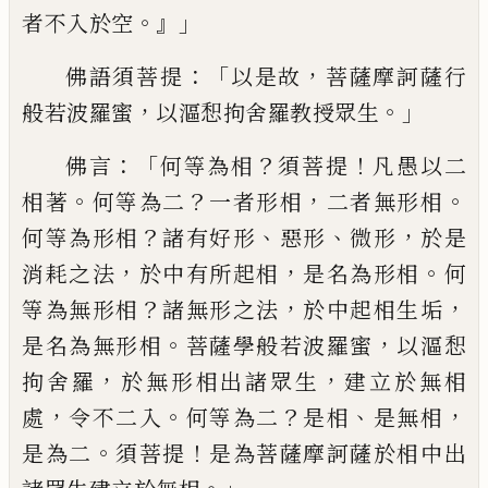
。』」
者不入於空
：「
，
佛語須菩提
以是故
菩
薩摩訶薩行
，
。」
般若波羅蜜
以漚惒拘舍羅教
授眾生
：「
？
！
佛言
何等為相
須菩提
凡愚以二
。
？
，
。
相
著
何等為二
一者形相
二者無形相
？
、
、
，
何等
為形相
諸有好形
惡形
微形
於是
，
，
。
消耗之法
於中有所起相
是名為形相
何
？
，
，
等為無形相
諸無形之法
於中起相生垢
。
，
是名為無形相
菩薩學般若波羅蜜
以漚惒
，
，
拘舍羅
於無形
相出諸眾生
建立於無相
，
。
？
、
，
處
令不二入
何等
為二
是相
是無相
。
！
是為二
須菩提
是為菩
薩摩訶薩於相中出