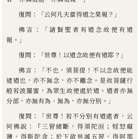
：「
？」
復問
云何凡夫當得道之果報
：「
佛
言
諸賢聖者有道念故便有道
。」
報
：「
！
？」
復問
世尊
以道念故便有道耶
：「
，
！
佛言
不也
須菩提
不以
念故便能
，
，
。
逮道也
亦不無念
亦不離念
是故
菩薩行
，
。
般若波羅蜜
為眾生故便處於道
道
者亦無
，
、
，
。」
分部
亦無
有
為
無為
亦無分別
：
「
！
，
復問
世尊
若不分別有道處者
云
：『
，
；
何佛說
三習緒
斷
得須陀洹
婬怒癡
，
；
，
薄
得斯陀含
於下欲界
滅五習
得阿那