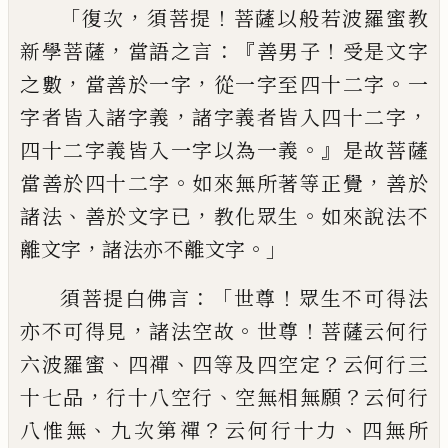
「
，
！
復次
須菩提
菩薩以般若波羅
蜜教
，
：『
！
新學菩薩
當語之言
善男子
受是文
字
，
，
。
之數
當善於一字
從一字至四十二字
一
，
，
字者皆入諸字義
諸字義者皆入四十二字
。』
四十二字義皆入一字以為一義
是故菩薩
。
，
當善於四十二字
如來無所著等正覺
善於
、
，
。
諸法
善於文字已
教化眾生
如來說法不
，
。」
離
文字
諸法亦不離文字
：「
！
須菩提白佛言
世
尊
眾生不可得法
，
。
！
亦不可得見
諸法空故
世
尊
菩薩云何行
、
、
？
六波羅蜜
四禪
四等及四空
定
云何行三
，
、
？
十七品
行十八空行
空無相無
願
云何行
、
？
、
八惟無
九次第禪
云何行十力
四
無所