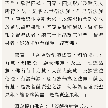
，
、
、
不淨
欲得四禪
四等
四無形
定及餘凡夫
，
。
所行善法
是名為世俗法施
作
是俗法施
，
，
已
便教眾生令離世俗
以漚惒拘
舍羅安立
。
、
於道法賢聖果報
何等為賢聖道
法
賢聖果
？
，
；
報
賢聖法者
謂三十七品及三脫
門
賢聖
，
、
。」
果者
從須陀洹至羅漢
辟支佛
：
「
，
佛言
菩薩賢聖道法者
知須陀洹所
，
、
，
有慧
知羅漢
辟支佛慧
及三十七道品
、
、
，
慧
佛所有十力慧
大慈大悲慧
及餘道法
、
，
、
俗法
有漏無漏
及有
為無為之法慧
薩云
，
。
若慧
是為菩薩賢聖之
法
何等為菩薩賢聖
？
，
。」
果報
諸習緒皆盡
是為
賢聖果報
：「
？」
須菩提白佛言
菩薩復逮薩云若