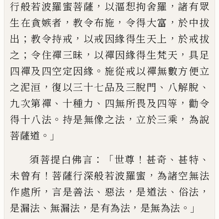
，
，
行般若波羅蜜菩薩
以漚惒拘舍羅
諸有眾
，
，
，
生在貪嫉者
教令布施
令得大富
於
中拔
；
，
，
出
教令持戒
以戒因緣得生天上
於戒
拔
；
，
，
之
令住禪三昧
以禪因緣得生梵天
具足
。
四禪及四空定因緣
施從戒以禪無數方便
立
，
、
、
之泥洹
復以三十七品及三脫門
八解脫
、
、
，
九次第禪
十種力
四無所畏及四等
勸令
。
，
，
得
十八法
持是無像之法
立於三乘
為說
。」
菩薩
道
：「
！
、
、
須菩提白佛言
世尊
甚奇
甚特
！
，
未曾有
菩薩行深般若波羅蜜
為諸空無法
，
、
，
、
，
作處所
言是善法
惡法
是道法
俗法
、
，
，
。」
是漏法
無漏法
是
有為法
是無為法