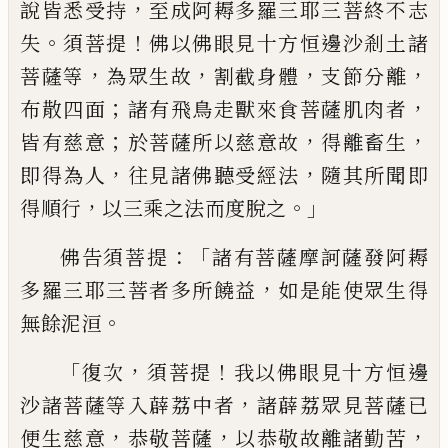
，
說皆悉
受持
至成阿耨多羅三耶三菩終不
志
。
！
失
須
菩提
佛以佛眼見十方恒邊沙剎土諸
，
，
，
，
菩薩
等
為眾生故
割截身體
支節分離
；
，
布散四面
諸有飛鳥走獸來食菩薩肌肉者
；
，
，
皆有慈意
於菩薩所以慈意故
得離畜生
，
，
即得為人
往
見諸佛聽受經法
隨其所聞即
，
。」
得順行
以三
乘之法而度脫之
：「
佛告須菩提
諸有菩薩摩
訶薩發阿耨
，
多羅三耶三菩者多所饒益
如
是能使眾生得
。
無餘泥洹
「
，
！
復次
須菩提
我以
佛眼見十方恒邊
，
沙諸菩薩等入薜荔中者
諸薜荔眾見菩薩已
，
，
，
便生慈意
恭敬菩薩
以
恭敬故離諸勤苦