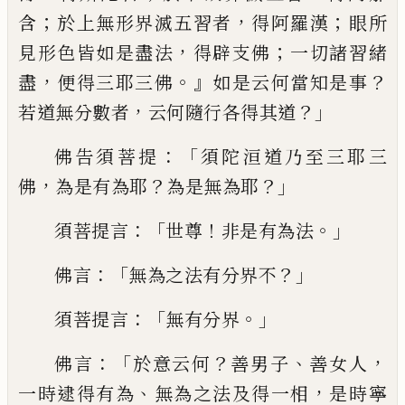
；
，
；
含
於上無形界滅五習者
得
阿羅漢
眼所
，
；
見形色皆如是盡法
得辟支佛
一切諸習緒
，
。』
？
盡
便得三耶三佛
如是云何當
知是事
，
？」
若道無分數者
云何隨行各得其道
：「
佛告須菩提
須陀洹道乃至三耶三
，
？
？」
佛
為是
有為耶
為是無為耶
：「
！
。」
須菩提言
世尊
非是
有為法
：「
？」
佛言
無為之法有分界不
：
「
。」
須菩提言
無有分界
：「
？
、
，
佛言
於意云何
善男子
善女人
、
，
一時逮得有為
無為之法及得一相
是時寧