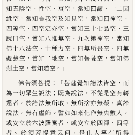
、
、
，
、
知五陰空
性空
衰空
當知四諦
十二因
，
，
、
緣
空
當知吾我空及知見空
當知四禪空
、
，
、
四等
空
四空定亦空
當知三十七品空
三
，
、
，
脫門空
當知八惟無空
九次第禪空
當知
、
、
、
佛十八法
空
十種力空
四無所畏空
四無
，
，
，
礙慧空
當知
二地空
當知菩薩空
當知佛
，
。」
剎土空
當知道
空
：「
，
佛告須菩提
菩薩覺知諸法皆空
而
；
，
為一
切眾生說法
既為說法
不從是空有轉
，
、
，
還者
於諸法無所取
無所捨亦無礙
真諦
，
。
，
說法
無
有虛飾
譬如如來化作無
央
數人
，
、
或安立於
六波羅蜜者
或安立於四禪
四等
。
，
者
於須菩
提意云何
是化人寧有所得