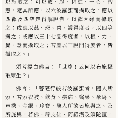
；
、
、
、
、
以施
取
之
可以戒
忍
精進
一心
智
，
，
。
慧
隨其所應
以六波羅蜜而攝
取之
應以
，
四禪及四空定得解脫者
以禪因
緣而攝取
；
、
、
、
，
之
或應以慈
悲
喜
護
得
度者
以四
等
；
，
、
、
攝之
或應以三十七品得度者
以根
力
、
；
，
覺
意而攝取之
若應以三脫門得度者
皆
。」
攝取
之
：「
！
須菩提白佛言
世尊
云何以布施攝
？」
取
眾生
：「
，
佛言
菩薩行般若波羅蜜者
隨人所
，
、
、
、
、
、
索
若索衣被
飲食
疾病
醫藥
象馬
、
、
，
。
車乘
金銀
珍寶
隨人所欲皆施與之
及
，
、
、
，
所施與
若佛
辟支佛
阿羅漢及須陀洹