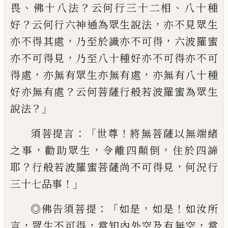
、
？
、
畏
佛十八法
云何行三十二相
八十種
？
，
好
云何行六神通為眾生說法
亦不見眾生
，
，
亦不得其處
乃至於識亦不可得
六波羅蜜
，
亦不可得見
乃至八十種好亦不可得亦不
可
，
，
得處
亦無有眾生亦無有處
亦無有八十
種
？
好亦無有處
云何菩薩行般若波羅蜜為
眾生
？」
說法
：「
！
須菩提言
世尊
將無菩薩以無
端緒
，
，
，
之事
勸助眾生
令離四顛倒
住於四諦
？
，
耶
行般若波羅蜜菩薩尚不可得見
何況
行
！」
三十七品事
：「
，
！
◎
佛告須菩提
如是
如是
如
汝所
，
，
，
言
眾生不可得
當知內外空及有無空
當