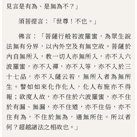
、
？」
見言是有為
是無為不
：「
！
。」
須菩提言
世尊
不也
：「
，
佛言
菩薩行般若波羅蜜
為眾生說
，
。
法無有
分界
以內外空及有無空故
菩薩於
，
，
內自無
所入
教一切人亦無所入
亦不入六
，
，
，
波羅蜜
亦不入禪
亦不入等
亦不入於三
，
，
十七品
亦
不入薩云若
無所入者為無所
。
，
生
譬如如來
化作化人
化人布施亦不得
；
，
，
報
欲度人故
亦
不住於六波羅蜜
亦不住
、
，
，
，
於有漏
無漏
亦不
住道
亦不住俗
亦不
，
，
。
住有為
不住於無為
適
無所住
所以者
？
。」
何
超越諸法之相故
也