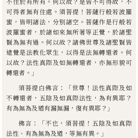
。
？
，
不住於有所有
何以故
是皆不可得故
不
。
！
可得者無有住處
須菩提
菩薩行般若波羅
，
，
。
蜜
皆明諸法
分別諸空
菩薩作是行般若
，
，
波
羅蜜者
於諸如來無所著等正覺
於諸聖
。
？
賢
為無有過
何以故
諸佛世尊及諸聖賢皆
，
。
逮
覺是法教化眾生
以得是法無轉還者
何
？
，
以
故
法性真際及如無轉還者
亦無形貌可
。」
轉
還者
：「
！
須菩提白佛言
世尊
法性真際及如
，
，
？
不轉還者
五陰及如真際法性
為有異耶
，
？」
有
為無為及道有漏無漏
復有異耶
：「
，
！
佛言
不也
須菩提
五陰及如真際
、
，
。」
法性
有為無為及道
等無有異