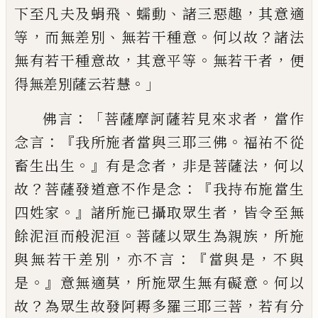
、
、
，
下至凡夫及蜎飛
蠕動
諸三惡趣
其意適
，
、
。
？
等
而無差別
無若
干種意
何以故
諸法
，
。
，
無有若干種意故
其意
平等
無若干者
便
。」
得無差別薩云若慧
：
「
，
佛言
菩薩摩訶薩若見來求者
當作
：『
。
念言
我所施
者當與三耶三佛
福祐不從
。』
，
，
畜生出生
有是
念者
非是菩薩法
何以
？
：『
故
菩薩發道意不作
是念
我持布施當生
。』
，
四姓家
諸所施已攝取
眾生者
皆令至無
。
，
餘泥洹而般泥洹
菩薩以
眾生為親族
所施
，
：『
，
與無若干差別
亦不言
當
與是
不與
。』
，
。
是
意無適莫
所施眾生無有礙意
何以
？
，
故
為眾生故發阿耨多羅三耶三菩
若
有分