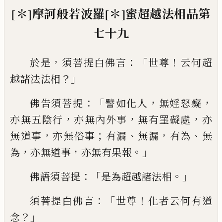
[＊]
摩訶般若波羅
[＊]
蜜
超
越法相品第
七十九
，
：「
！
於是
須菩提白佛言
世尊
云何超
？」
越諸法法
相
：「
，
，
佛告須菩提
譬如化人
無婬怒癡
，
，
，
亦無五
陰行
亦無內外事
無有罣礙處
亦
，
；
、
，
、
無道事
亦
無俗事
有漏
無漏
有為
無
，
，
。」
為
亦無道事
亦無
有果報
：「
。」
佛語須菩提
是為超越諸法相
：「
！
須
菩提白佛言
世尊
化者云何有道
？」
念