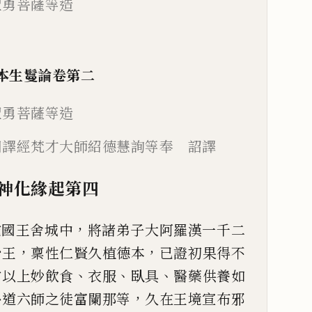
聖勇菩薩等造
本生鬘論
卷第二
聖勇菩薩等造
同譯經
梵才大師紹德慧詢等奉 詔譯
神化緣起第四
，
陀國王舍城中
將
諸弟子大阿羅漢一千二
，
，
沙王
稟性仁賢久植德本
已證
初果得不
、
、
、
常以
上妙飲食
衣服
臥具
醫藥供養如
，
外道六師之徒富闌那等
久在王境宣布邪