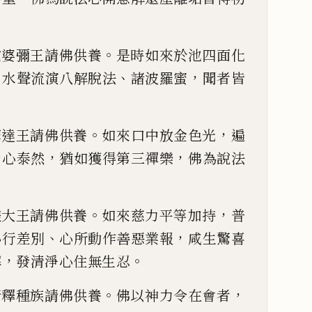
。
陀婆彌王請佛供養
是時如來於池四面化
，
、
，
水聲流演八
解脫法
諸波羅蜜
聞者皆
。
，
摩達王請佛供養
如來
口中放金色光
遍
，
，
身心泰然
猶如獲得第三禪樂
佛為
說法
。
，
磋大
王請佛供養
如來慈力平等加持
普
、
，
心行差別
心所動作善
惡業報
咸生驚喜
，
。
解
發清淨心住無生忍
。
，
諸釋種族請佛供養
佛以神力令
在會者