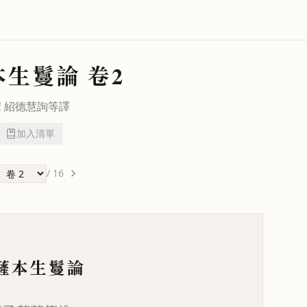
本生鬘論
卷2
宋
紹德
慧詢
等譯
加入清單
/
16
薩本生鬘論