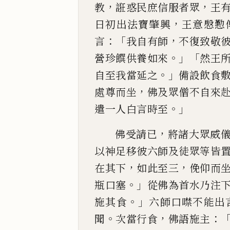
，
，
教
誑惑民庶信服者眾
王
，
日初出法寶肇興
王意慇懃
：「
，
言
我自有師
不復致敬
。」「
營珍饌供養如來
然王
。」
自至我當延之
備設飲食
，
處尊而坐
佛及眾僧不自來
。」
遣一人白
言時至
，
佛受請已
將諸大眾威
以神足移彼六
師及徒眾等皆
，
，
在其下
如此至三
俛仰而
。」
瓶口塞
從佛為首水乃注
。」
施其食
六師口噤不能出
。
，
：
聞
次當行
食
佛語施主