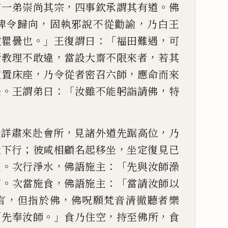
，
。
有一弟崇尚其宗
四事欽承謂其有道
佛
，
，
俾令歸向
固執邪說不從勸諭
乃白王
。」
：「
，
彼瞿曇也
王復謂曰
福田難遇
可
，
，
所教理不敢違
當設大齋不限來者
若其
，
，
敷置床座
乃令從者密召六師
應命而來
。
：「
，
赴
王謂弟曰
汝雖不能躬詣請佛
特
，
，
儀詳肅來赴
會所
見諸外道先踞高位
乃
；
，
置下行
彼咸相顧名起移坐
坐定復見已
。
，
：「
坐
次行淨水
佛語施主
先與汝師澡
。
，
：
「
下
次當施食
佛語施主
當請汝師以
，
，
言
但
指於佛
佛呪願梵音清徹聽者樂
「
。」
，
，
先奉汝師
食乃住空
持至佛
所
食