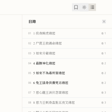
目錄
1 投身飼虎緣起
01
卷 1
2 尸毘王救鴿命緣起
02
卷 1
3 如來分衛緣起
03
卷 1
4 最勝神化緣起
04
卷 2
5 如來不為毒所害緣起
05
卷 2
6 兔王捨身供養梵志緣起
06
卷 2
7 慈心龍王消伏怨害緣起
07
卷 3
8 慈力王刺身血施五夜叉緣起
08
卷 3