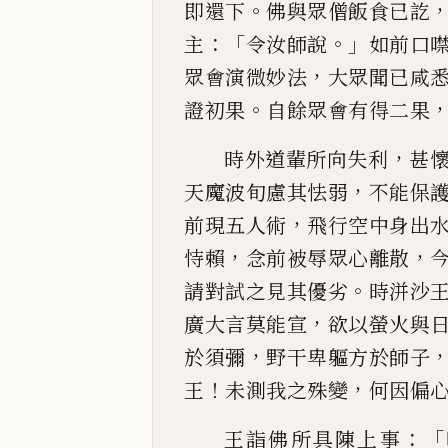
。
即還下
佛與眾僧飯食已訖
：「
。」
主
令汝師說
如前口
，
眾會演微妙法
大眾聞已咸
。
證初果
自餘
眾會有得二果
，
時外道
輩所向失利
甚
，
天魔波旬慮其怯弱
不能保
，
前現五
人術
飛行空中身出
，
，
恃賴
念前被辱眾心離散
。
請
對試之見其優劣
時洴沙
，
廣大言莫能宣
欲以螢
火與
，
於須彌
野干卑軀方於師子
！
，
王
未測我之殊變
何
因偏
：「
王詣
佛所具陳上事