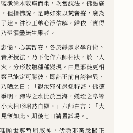
，
，
。
盥漱齒木
敷座而坐
次當說法
佛語施
，
。
，
噤
但指佛說
是時如來以梵音聲
廣為
。
，
悉了達
洴
沙王弟心淨信解
歸依三寶得
，
。
乃至漏盡無生果者
，
，
。
懷恚惱
心無暫安
各於靜處
求學奇術
，
，
護昔
所授法
乃下化作六師相狀
於一人
，
。
水火
分形散體種種變
現
由是邪徒更相
，
，
今察己能定可勝彼
即詣王前自誇神異
：「
，
王乃哂之曰
觀汝
邪徒愚迷特甚
佛德
，
，
日爭明
蹄岑之水比於巨海
蟻垤之阜
等
，
。」
：「
小大相形昭
然自顯
六師白言
大
。
。」
心見薄如此
期後七日請置試場
，
唯願世尊暫屈威神
伏除邪
黨悉歸正