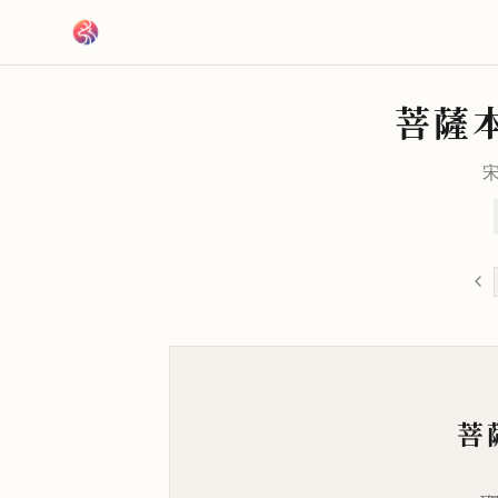
跳到主要內容
菩薩
菩