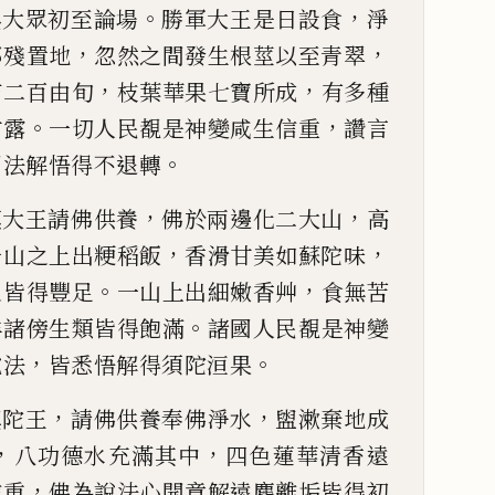
。
，
與大眾初至論場
勝軍大王是
日設食
淨
，
，
擲殘
置地
忽然之間發生根莖以至青翠
，
，
布二百由旬
枝葉華果
七寶所成
有多種
。
，
甘露
一切人民覩是神變咸生信重
讚言
。
聞法解悟得不退
轉
，
，
填大王請佛供養
佛於兩邊化二大山
高
，
，
一山之上出粳稻飯
香滑甘美如蘇
陀味
。
，
之皆得
豐足
一山上出細
嫩
香艸
食無苦
。
羊諸傍生類皆得飽滿
諸國
人民覩是神變
，
。
說
法
皆悉悟解得須陀洹果
，
，
真陀王
請佛供養奉佛淨水
盥漱棄
地成
，
，
八功德
水充滿其中
四色蓮華清香遠
，
信重
佛為說法心開意解
遠塵離垢皆得初