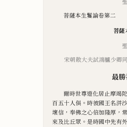
菩薩本生鬘論卷第二
菩薩
宋朝散大夫試鴻臚少卿
最勝
爾時世尊遊化居止摩竭
。
百五十人俱
時彼
國王名洴
，
，
壞信
奉佛之心倍加隆厚
。
來及比丘
眾
是時國中先有