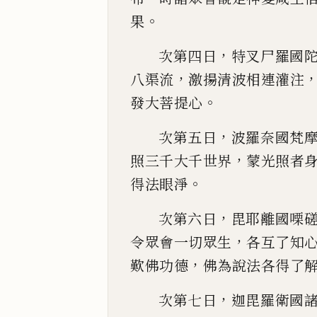
。
果
，
次第四日
特叉尸羅國
，
八渠流
激揚清波相連灌注
。
發大菩提心
，
次
第五日
波羅奈國梵
，
照三千大千世界
蒙光
照者
。
得法眼淨
，
次第六日
毘耶離國㗚
，
令眾
會一切眾生
各互了知
，
歎佛功德
佛為說法各
得了
，
次第七日
迦
毘羅衛國