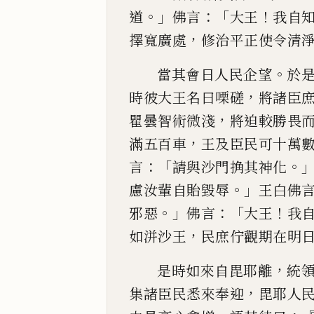
。」
：「
！
道
佛言
大王
我自
，
擇寬廣處
修治平
正使令清
。
當其會日
人民企望
於
，
時彼大王名曰㗚磋
將諸臣
，
瞿曇智術
微淺
將迫較勝畏
，
滿五百車
王及臣民可十萬
：「
。
言
請
與沙門捔其神化
。」
慮汝輩自貽毀辱
王白佛
。」
：
「
！
邪惡
佛言
大王
我
，
如洴沙王
民庶佇觀期在明
，
是時如
來自毘耶離
統
，
集諸臣民悉來奉迎
毘耶人