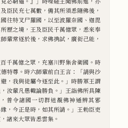
『
。』」
，
見必窮逼
時㗚磋王聞佛
前進
亦
，
，
王及臣
民充七萬數
備其所須悉隨佛後
，
、
祇國往特叉尸羅國
以至
波羅奈國
迦毘
，
，
尊
所歷之境
王及臣民千萬億眾
悉來奉
，
，
，
六師輩常逐於後
求佛
捔試
廣衒己能
，
。
量百千萬億之眾
充塞川野集舍衛
國
時
。
：「
威德特
尊
時六師輩前白王言
請與沙
，
。」
求避
我與徒屬今逐至此
時
勝軍王謂
，
。」
議
汝輩
凡愚輙論勝負
王詣佛所具陳
，
化
普令諸國一切群迷覩佛神通
辨其邪
，
，
。」
小緣
今正是
時
如其所請
王勅臣吏
，
。
座
諸來大眾皆悉雲集