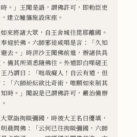
。」
，
，
知時
王聞是
語
謂佛許可
即勅臣吏
，
。
淨
建立幢旛施設床座
，
。
是如來將諸大眾
自王舍城往
毘耶離國
。
：「
庶奉
迎於佛
六師邪徒咸唱是言
久知
。」
，
而避去
時洴沙王聞佛前
進
辦諸供具
，
。
數
備其所須悉隨佛往
外道即白㗚磋王
」
：「
！
，
王乃謂曰
咄哉癡人
自
云有道
但
：「
，
言
六
師紛紜欲比奇術
唯願如來制其
。」
，
自知時
聞說是已謂佛許可
嚴治
備辦
。
日
，
，
領大眾詣拘睒彌國
時彼大
王名曰優填
：「
，
民
明晨問佛
云何已往拘睒彌國
六師