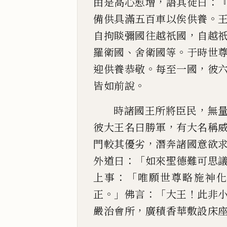
，
：
由是高
心愈增
語其徒曰
。
備供具滿五百車以俟供養
，
自拘睒彌
國往越祇國
自越
、
。
羅衛國
舍衛國等
于時世
。
，
迎供
養恭敬
每至一國
彼
。
皆如前說
，
時諸國王所將臣
民
無
，
彼大王名曰勝軍
有大名稱
，
門較其優劣
潛奔諸國意欲
：「
外道曰
如來聖德難可思
：「
上事
唯願世
尊略施神
。」
：「
！
正
佛言
大王
此非
，
嚴治會所
廣積香
華敷設床