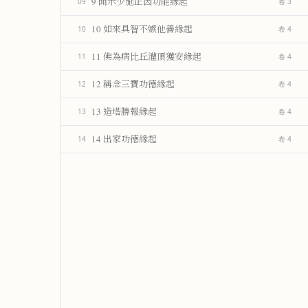
9 開示少施正因功能緣起
09
卷 3
10 如來具智不嫉他善緣起
10
卷 4
11 佛為病比丘灌頂獲安緣起
11
卷 4
12 稱念三寶功德緣起
12
卷 4
13 造塔勝報緣起
13
卷 4
14 出家功德緣起
14
卷 4