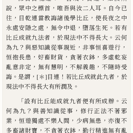
，
，
。
說
眾中之
標
首
唯吾與汝二人耳
自今
已
，
，
往
目
乾
連
當教誨諸後學比丘
使長夜
之
中
，
，
。
永處安
隱
之處
無令中退
墮落生死
若有
，
。
比丘
成就九法者
於現法中不得長大
云何
？
，
，
為
九
與惡知識從事親近
非事恒喜遊行
，
，
，
恒
抱長患
好畜財貨
貪著衣鉢
多虛
乾
妄
，
，
，
亂意非定
無有慧明
不解義趣
不隨時
受
。
，
！
，
誨
是謂
[＊]
目連
若比丘成就此
九
者
於
。
現法中不得長大有所潤及
「
。
設有比丘
能成就九
者
便有所成辦
云
？
，
何為九
與
善知識從事
修行正法不著邪
，
，
，
業
恒遊
獨處不樂人間
少病無患
亦復不
，
，
多畜諸
財寶
不貪著衣鉢
勤行精進無有亂