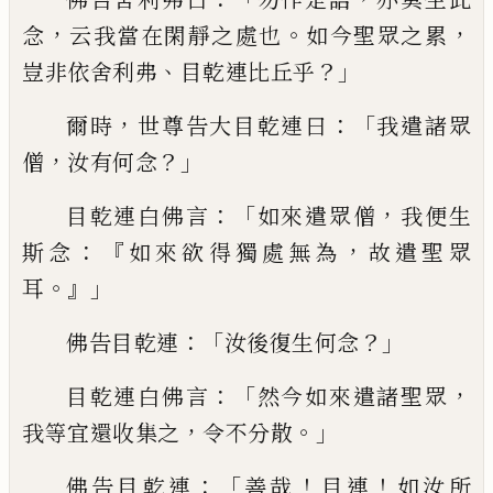
，
。
，
念
云我當在
閑
靜
之處也
如今聖眾之累
、
？」
豈非依舍利弗
目
乾
連比丘乎
，
：
「
爾時
世尊告大目
乾
連曰
我遣
諸
眾
，
？」
僧
汝有何念
：
「
，
目
乾
連白佛言
如來遣眾僧
我便生
：『
，
斯念
如來欲得獨處
無為
故遣聖眾
。』」
耳
：「
？」
佛告目
乾
連
汝後復
生何念
：「
，
目
乾
連白佛言
然今如來遣諸
聖眾
，
。」
我等宜還收集之
令不分散
：「
！
！
佛告目
乾
連
善哉
目
連
如汝所