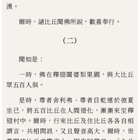
。
漢
，
，
。
爾時
諸比丘聞佛所說
歡喜奉行
（二）
：
聞如是
，
，
一時
佛在釋翅
闇婆梨果園
與大比丘
。
眾五百人俱
，
、
是時
尊者舍利弗
尊
者目
乾
連於彼夏
，
，
坐已
將五百比丘在人
間遊化
漸漸來至釋
。
，
翅村中
爾時
行來比丘
及住比丘各各自相
，
，
。
，
謂言
共相問訊
又且
聲音高大
爾時
世