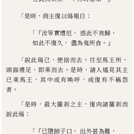
「
，
：
是時
商主復以偈報曰
「『
，
，
汝等實遭厄
惑此不肯歸
，
。』
如此不復久
盡為鬼所食
「
，
。
，
說此偈已
便捨而去
往至馬王所
，
。
，
頭面禮
足
即乘而去
是時
諸人遙見其主
，
，
已乘馬
王
其中或有喚呼
或復有
不
稱
怨
。
者
「
，
，
是
時
最大羅剎之主
復向諸羅剎而
：
說此偈
「『
，
，
已
墮師子口
出外
甚為難