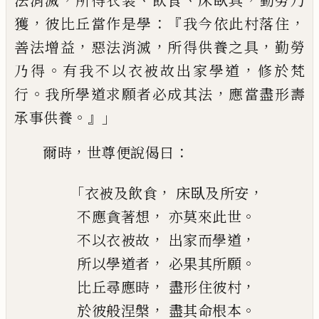
法消
滅
所
得衣
裳
飲食
床臥具
勤勞乃
，
：『
，
獲
彼比丘當
作是學
我今依此村落住
，
，
，
善法增益
惡法
消
滅
所得供養之具
勤勞
。
，
乃得
有
我不
以衣被故出家學道
修於梵
。
，
行
我
所
學道
求願者必成其法
應當盡形壽
。』」
承事供養
，
：
爾時
世尊便說偈曰
「
，
，
衣被及飲食
床
臥
及所安
，
。
不應貪著想
亦莫來此世
，
，
不以衣被故
出家而學道
，
。
所以學道者
必果其所願
，
，
比丘尋應時
盡形住彼村
，
。
於彼般涅槃
盡其命根本