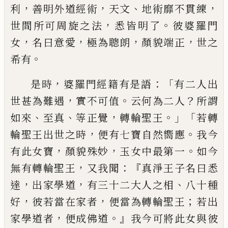
，
，
、
，
利
善明外道經術
天
文
地
術
靡不貫練
，
。
世間所可周旋之法
悉
皆明了
彼婆羅門
，
，
，
，
女
名曰意愛
極為聰朗
顏貌端正
世之
。
希有
，
：「
是時
婆羅
門
經籍有
是語
有二人出
，
。
？
世甚為難遇
實不可值
云何為二人
所謂
、
、
，
。」「
如來
至真
等正覺
轉輪聖
王
若轉
，
。
輪聖王出世之時
便有七寶自然
嚮
應
我今
，
，
。
有此女寶
顏貌殊
妙
玉女中最
第一
如今
，
：『
無有轉輪聖王
又我聞
真淨王子
名曰悉
，
，
、
達
出家學道
有三十二大人之相
八
十種
，
，
；
好
彼若當在家者
便當為轉輪聖王
若出
，
。』
家學道者
便成佛道
我今可將此女
與彼